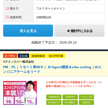
働き方
フルリモートがメイン
残業時間
10時間以内
求人を見る
検討中に入れる
掲載終了予定日：
2026.09.10
終了間近
正社員
面接情報有
自己PR不要
Sテクノロジー株式会社
PM・PL｜リモート率98％｜ AI Agent開発＆vibe coding｜AIエ
ンジニアチームをリード
≪AI時代の圧倒的な市場価値を手に入れる！≫
顧客の価値向上にコミットできるPMに！
未経験歓迎
学歴不問
ベテランOK
完全週休2日
賞与複数月
面接1回