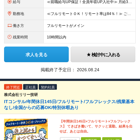
給与
≪前職給与UP保証！全員年収UP入社中≫ 月給32万円～＋賞与年4ヵ月分(業績により変動する場合もあります) ★スキルや経験を考慮の上、優遇します ★上記月給は固定残業代30時間分(月6万1000
勤務地
≪フルリモートＯＫ！リモート率は84％！≫ ご自宅や本社オフィスでの在宅勤務、または東京23区内を中心とした首都圏のクライアント先での勤務 ■本社 東京都文京区後楽1-1-5 水道橋外堀通ビル2F
働き方
フルリモートがメイン
残業時間
10時間以内
求人を見る
検討中に入れる
掲載終了予定日：
2026.08.24
終了間近
正社員
契約社員
株式会社リリー技研
ITコンサル/年間休日145日/フルリモート/フルフレックス/残業基本
なし/全国からの応募OK/特別休暇あり
【年間休日145日×フルリモート×フルフレック
ス】 てきぱき働いて、サクッと退勤。結果を出
せば、あとは自由。