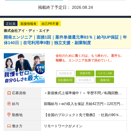
掲載終了予定日：
2026.08.24
正社員
面接情報有
自己PR不要
株式会社アイ・ディ・エイチ
開発エンジニア｜面接1回｜案件単価還元率83％｜給与UP保証｜年
休140日｜在宅利用率9割｜独立支援・副業制度
会社のために働くのは、もう終わり。 案件も、
報酬も、エンジニア自身で決めていく。
未経験歓迎
学歴不問
ベテランOK
完全週休2日
賞与複数月
面接1回
応募資格
＜新規株式上場準備中！＞ 学歴不問／転職回数不問／20代～50代の幅広い年代が活躍中です！ ▼必須要件 何らかのシステム開発経験をお持ちの方（開発・インフラ不問） ▼歓迎条件 プロジェクトマネジメ
給与
前職給与＋αの収入を保証 月給42万円～120万円＋各種手当＋賞与 給与基準が明確かつ高還元です。 一人ひとりが安定した環境のもと、長く活躍できる職場を目指しています。 ※平均年収650万円 ・還
勤務地
【全国のプロジェクト先で勤務】 ・社員の90％以上がリモートワークを導入 ・フルリモートで全国各地から勤務可 【本社】 埼玉県草加市谷塚町580-1 エスワンプラザ3F-1 【東京営業所】 東京都
働き方
リモートワークがメイン