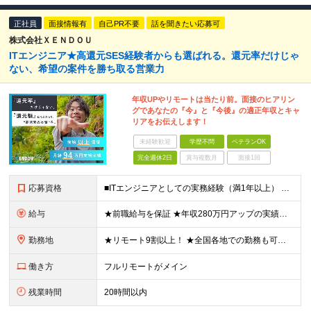
正社員
面接情報有
自己PR不要
話を聞きたい応募可
株式会社ＸＥＮＤＯＵ
ITエンジニア★高還元SES経験者からも選ばれる。還元率だけじゃ
ない、希望の案件を勝ち取る営業力
年収UPやリモートは当たり前。面接のヒアリン
グであなたの『今』と『今後』の適正年収とキャ
リアをお伝えします！
未経験歓迎
学歴不問
ベテランOK
完全週休2日
賞与複数月
面接1回
応募資格
■ITエンジニアとしての実務経験（満1年以上） ■学歴不問 ★年収を上げたい ★フルリモートで働きたい ★上流工程に携わりたい ★自社サービスをつくってみたい など これまでの経験を活かして環境を変
給与
★前職給与を保証 ★年収280万円アップの実績あり ★想定年収：489万6,000円～979万2,000円 ※案件単価により上振れあり ■月給40万8,000円～81万6,000円 ※経験・能力に合
勤務地
★リモート9割以上！ ★全国各地での勤務も可！地方在住の方も大歓迎です◎ ■各プロジェクト先にて勤務 ※プロジェクトは本人の希望を考慮し相談の上で決定 ※転居を伴う転勤なし 【本社】 東京都品川区
働き方
フルリモートがメイン
残業時間
20時間以内