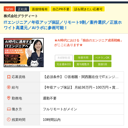
NEW
正社員
面接情報有
自己PR不要
話を聞きたい応募可
株式会社グラディート
ITエンジニア／年収アップ保証／リモート9割／案件選択／正規ホ
ワイト高還元／AIラボに参画可能！
★AI時代における「独自のエンジニア成⻑戦略」
がここにあります★
未経験歓迎
学歴不問
ベテランOK
完全週休2日
賞与複数月
面接1回
応募資格
【必須条件】 ◎首都圏・関西圏在住でITエンジニアとしての実務経験が3年以上ある⽅（開発・インフラいずれも歓迎） →首都圏（東京、神奈川、千葉、埼玉）、関西圏（大阪、兵庫、京都）在住のITエンジニア採
給与
【年収アップ保証】 月給36万円～100万円＋賞与（年3回）＋諸手当 ◆想定年収432万円〜1200万円(経験・スキルを考慮し決定) ※年収アップ保証付帯 ◆基本給には⽉20時間分の固定残業代(31,
勤務地
通勤不要
働き方
フルリモートがメイン
残業時間
10時間以内