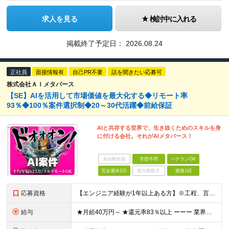
求人を見る
検討中に入れる
掲載終了予定日：
2026.08.24
正社員
面接情報有
自己PR不要
話を聞きたい応募可
株式会社ＡＩメタバース
【SE】AIを活用して市場価値を最大化する◆リモート率
93％◆100％案件選択制◆20～30代活躍◆前給保証
AIと共存する世界で、生き抜くためのスキルを身
に付ける会社。それがAIメタバース！
未経験歓迎
学歴不問
ベテランOK
完全週休2日
賞与複数月
面接1回
応募資格
【エンジニア経験が1年以上ある方】※工程、言語、領域、プロジェクト規模は問いません。 【必須条件】 ■エンジニア実務経験が1年以上ある方 ※工程、言語、領域、プロジェクト規模は問いません。 ※学歴不
給与
★月給40万円～ ★還元率83％以上 ーーー 業界最高水準の還元率を実現。 単価連動型の透明な報酬設計により、最先端技術への挑戦がそのまま収入アップにつながります。 ※上記には固定残業代（30時