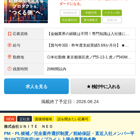
ダードになる。
未経験歓迎
学歴不問
ベテランOK
完全週休2日
賞与複数月
面接1回
応募資格
【金融業界の経験は不問！専門知識は入社後に学べます】 ◎学歴不問 ◎システム開発の実務経験をお持ちの方 └3年以上・Java、C#いずれかの使用経験をお持ちの方を想定しております 【以下のような方は
給与
【賞与年3回・昨年度支給実績5.69か月分】 ★想定年収500万円～ ★前職給与考慮あり 月給27万円～59万円 +残業代全額支給(1分単位、監督職以下) +人事評価による賞与年2回（4月/10月）
勤務地
◎本社勤務 東京都港区虎ノ門5-13-1 虎ノ門40MTビル 8F ※原則として、転居を伴う転勤はありません ※(変更の範囲)上記を除く当社関連勤務地
残業時間
20時間以内
求人を見る
検討中に入れる
掲載終了予定日：
2026.08.24
NEW
正社員
面接情報有
話を聞きたい応募可
株式会社ＵＮＩＴＥ ＮＥＯ
PM・PL候補／完全案件選択制度／前給保証・直近入社メンバー平
均108万円年収UP／プライム上場企業案件多数