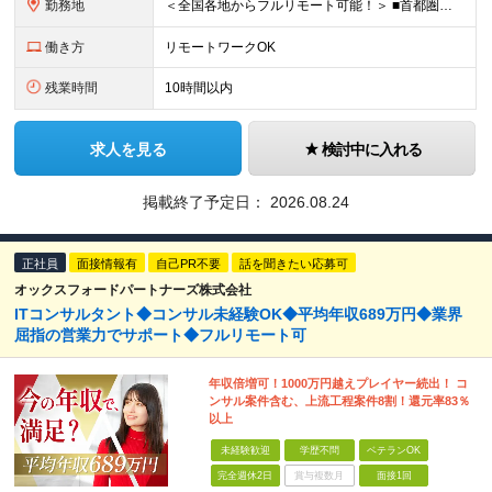
勤務地
＜全国各地からフルリモート可能！＞ ■首都圏エリア（東京・神奈川・千葉・埼玉）・大阪・名古屋・福岡を中心とした全国各地のプロジェクト先に参画いただきます。 ※ご希望をお伺いした上で決定いたします ※転
働き方
リモートワークOK
残業時間
10時間以内
求人を見る
検討中に入れる
掲載終了予定日：
2026.08.24
正社員
面接情報有
自己PR不要
話を聞きたい応募可
オックスフォードパートナーズ株式会社
ITコンサルタント◆コンサル未経験OK◆平均年収689万円◆業界
屈指の営業力でサポート◆フルリモート可
年収倍増可！1000万円越えプレイヤー続出！ コ
ンサル案件含む、上流工程案件8割！還元率83％
以上
未経験歓迎
学歴不問
ベテランOK
完全週休2日
賞与複数月
面接1回