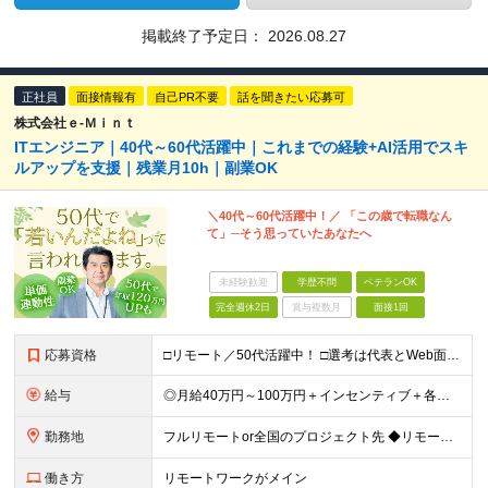
掲載終了予定日：
2026.08.27
正社員
面接情報有
自己PR不要
話を聞きたい応募可
株式会社ｅ‐Ｍｉｎｔ
ITエンジニア｜40代～60代活躍中｜これまでの経験+AI活用でスキ
ルアップを支援｜残業月10h｜副業OK
＼40代～60代活躍中！／ 「この歳で転職なん
て」─そう思っていたあなたへ
未経験歓迎
学歴不問
ベテランOK
完全週休2日
賞与複数月
面接1回
応募資格
□リモート／50代活躍中！ □選考は代表とWeb面談1回のみ □カジュアル面談も大歓迎！ 【応募条件】 ◎ITエンジニアの開発の実務経験をお持ちの方 └言語・業界・ジャンル不問（インフラ案件も多数！
給与
◎月給40万円～100万円＋インセンティブ＋各種手当 ・年収120万〜300万円UPの実績も！ ・平均年収UP率は1.1～1.3倍 ・案件単価100%公開 × 単価連動の給与制度 ・能力等を考慮の上
勤務地
フルリモートor全国のプロジェクト先 ◆リモート実施率80% ◆UIターン歓迎！転勤なし ※(変更の範囲)上記を除く当社関連勤務地 本社：東京都新宿区西新宿3-9-23 西新宿大和ビル3F ＼AI
働き方
リモートワークがメイン