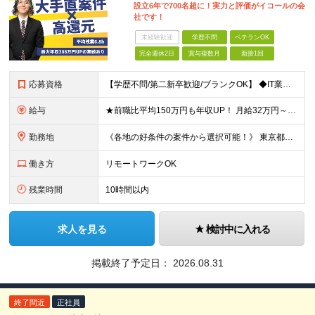
設立6年で700名超に！実力と評価がイコールの会
社です！
未経験歓迎
学歴不問
ベテランOK
完全週休2日
賞与複数月
面接1回
応募資格
【学歴不問/第二新卒歓迎/ブランクOK】 ◆IT業界での何らかの実務経験を半年以上お持ちの方 ※経験した工程・使用製品などは不問です。 ◆学歴不問
給与
★前職比平均150万円も年収UP！ 月給32万円～67万円＋決算賞与 ※上記には、30時間分（5万7千円～12万1千円）の固定残業代が含まれています。 ◇超過分は別途支給 ◇試用期間3ヶ月（期間中の
勤務地
《各地の好条件の案件から選択可能！》 東京都、神奈川県、千葉県、埼玉県、大阪府、愛知県、福岡県の各プロジェクト先 ※希望を最大限考慮 ※リモート案件あり ※転居を伴う転勤なし ※U・Iターンも歓迎
働き方
リモートワークOK
残業時間
10時間以内
求人を見る
検討中に入れる
掲載終了予定日：
2026.08.31
終了間近
正社員