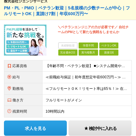
株式会社ジエンジサービス
PM・PL・PMO｜ベテラン歓迎｜5名規模の少数チームが中心｜フ
ルリモートOK｜直請け7割｜年収600万円〜
＼ベテランエンジニアの力が必要です／ 自社チ
ームのPMとして新たな挑戦をしませんか
未経験歓迎
学歴不問
ベテランOK
完全週休2日
賞与複数月
面接1回
応募資格
【年齢不問・ベテラン歓迎】 ■システム開発やインフラの実務経験をお持ちの方（言語・工程・年数不問） ■学歴不問 ≪こんな方はぜひご応募ください≫ □SE経験を積んだがリーダー・PLのポジションがない
給与
≪前職給与保証｜初年度想定年収600万円～≫ 月給45万円以上＋決算賞与＋交通費 ※スキル・経験を考慮の上、優遇します ※上記月給には固定残業代月20時間分(5万1000円以上)を含みます。超過し
勤務地
≪フルリモートＯＫ！リモート率は65％！≫ 在宅勤務または東京・神奈川・埼玉・千葉のお客様先での勤務 ■本社 東京都港区芝2-22-15 STKビル 1F (変更の範囲)上記を除く当社関連勤務地
働き方
フルリモートがメイン
残業時間
10時間以内
求人を見る
検討中に入れる