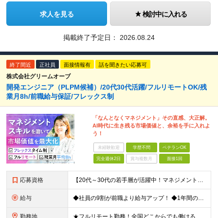
求人を見る
検討中に入れる
掲載終了予定日：
2026.08.24
終了間近
正社員
面接情報有
話を聞きたい応募可
株式会社グリームオーブ
開発エンジニア（PLPM候補）/20代30代活躍/フルリモートOK/残
業月8h/前職給与保証/フレックス制
「なんとなくマネジメント」その直感、大正解。
AI時代に生き残る市場価値と、余裕を手に入れよ
う！
未経験歓迎
学歴不問
ベテランOK
完全週休2日
賞与複数月
面接1回
応募資格
【20代～30代の若手層が活躍中！マネジメント未経験歓迎】 ●エンジニアとしての実務経験を3年以上お持ちの方 （開発言語や担当フェーズは不問） ●学歴不問 ★「PLやPMにステップアップしたい」 「
給与
◆社員の9割が前職より給与アップ！ ◆1年間の昇給で月給2万～4万円UPも可能！ 月給450,000円～531,500円+賞与年2回 ※経験・スキルを考慮の上、優遇いたします ※残業代につきまして
勤務地
★フルリモート勤務！全国どこからでも働ける 【事業所】 東京都品川区西五反田2-24-4 THE CROSS GOTANDA 1F ＼一人にならない！帰属意識を感じながら働ける／ リモートでもメン