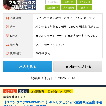
未経験歓迎
学歴不問
ベテランOK
完全週休2日
賞与複数月
面接1回
応募資格
＜少しでも多くの方とお会いしたいと思っています！＞ ◆学歴不問 ◆顧客業務や業務フローを理解し、システム要件を自力で整理できる方 ◆以下いずれかのご経験をお持ちの方 ・プロジェクトマネジメントの実務経
給与
想定年収：年収850万円～1300万円以上 月給：60万円～93万円以上＋賞与年2回 ※経験、能力などを考慮の上、当社規定により決定いたします。 ※上記には固定残業代20時間分（8万円～12.4万円
勤務地
★フルリモートワーク！ ★地方から都内のプロジェクトに参画する社員も多数！ ≪東京本社≫ 〒101-0041 東京都千代田区神田須田町二丁目19番地23 Daiwa 秋葉原ビル7階 ◎昨年移転したば
働き方
フルリモートがメイン
残業時間
20時間以内
求人を見る
検討中に入れる
掲載終了予定日：
2026.09.14
終了間近
正社員
面接情報有
話を聞きたい応募可
株式会社Ｄｅｘａｌｌ
【ITエンジニア/PM/PMO/PL】キャリアビジョン重視◆完全案件選