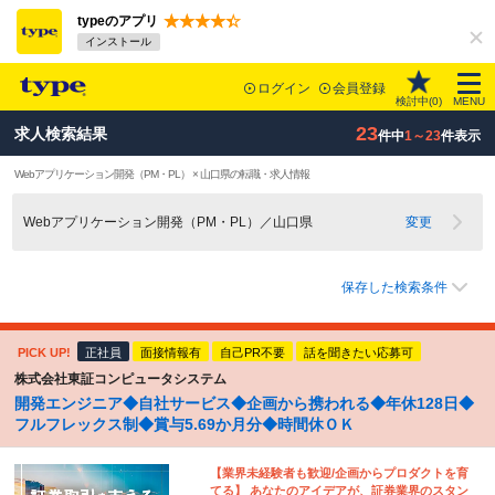
typeのアプリ
インストール
ログイン
会員登録
検討中(
0
)
MENU
23
求人検索結果
件中
1～23
件表示
Webアプリケーション開発（PM・PL） × 山口県の転職・求人情報
Webアプリケーション開発（PM・PL）／山口県
変更
保存した検索条件
PICK UP!
正社員
面接情報有
自己PR不要
話を聞きたい応募可
株式会社東証コンピュータシステム
開発エンジニア◆自社サービス◆企画から携われる◆年休128日◆
フルフレックス制◆賞与5.69か月分◆時間休ＯＫ
【業界未経験者も歓迎/企画からプロダクトを育
てる】 あなたのアイデアが、証券業界のスタン