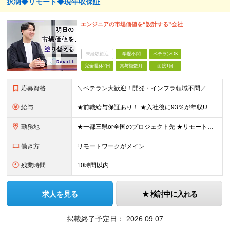
択制◆リモート◆現年収保証
エンジニアの市場価値を“設計する”会社
未経験歓迎
学歴不問
ベテランOK
完全週休2日
賞与複数月
面接1回
応募資格
＼ベテラン大歓迎！開発・インフラ領域不問／ ■ITプロジェクトにおけるマネジメント経験、もしくはPM、PMOのご経験をお持ちの方 ■学歴不問 ～このような方にオススメです～ ・「人材育成・マネジメン
給与
★前職給与保証あり！ ★入社後に93％が年収UPを実現 ★平均年収は【103万円UP】を実現 ★入社後年収最大【156万円UP】 ■月給40万円～90万円+昇給2回+賞与2回+各種手当 ＜スキル/
勤務地
★一都三県or全国のプロジェクト先 ★リモート率85%＆フルリモート案件多数 ★転居を伴う転勤なし ★U・Iターンも歓迎！地方在住者の採用実績も多数あり ■本社 東京都渋谷区恵比寿西1-32-16
働き方
リモートワークがメイン
残業時間
10時間以内
求人を見る
検討中に入れる
掲載終了予定日：
2026.09.07