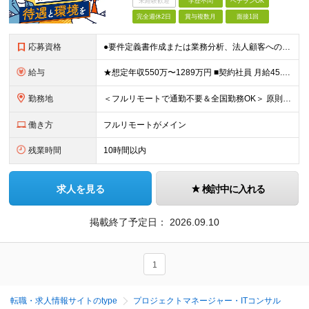
未経験歓迎
学歴不問
ベテランOK
完全週休2日
賞与複数月
面接1回
応募資格
●要件定義書作成または業務分析、法人顧客への提案・折衝の実務経験がある方 ●学歴不問 ≪契約社員のみ≫ ■契約の更新 有（半年ごと） ※入社半年後に実務習得の確認テストを実施し、 合格することが更
給与
★想定年収550万〜1289万円 ■契約社員 月給45.8万〜71.6万円 ★想定年収688万〜1611万円 ■正社員 月給57.3万〜89.5万円 ※給与は経験・スキルを考慮の上、決定します。
勤務地
＜フルリモートで通勤不要＆全国勤務OK＞ 原則フルリモート勤務となりますので、全国からのご応募をお待ちしています。 (変更の範囲)上記を除く当社関連勤務地
働き方
フルリモートがメイン
残業時間
10時間以内
求人を見る
検討中に入れる
掲載終了予定日：
2026.09.10
1
転職・求人情報サイトのtype
プロジェクトマネージャー・ITコンサル