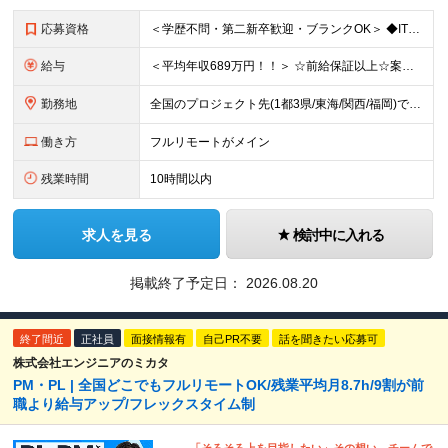
応募資格
＜学歴不問・第二新卒歓迎・ブランクOK＞ ◆IT業界での実務経験（2年以上） ※アプリ・インフラ等の領域は不問 【歓迎条件】 ◎コンサルティングファームでの実務経験 ◎SIにおける上流工程
給与
＜平均年収689万円！！＞ ☆前給保証以上☆案件待機期間も給与保証あり☆ 月給40万円～150万円（固定残業代含む） ※経験や能力を考慮し決定します ※試用期間6ヶ月あり。条件や待遇に差異はありません
勤務地
全国のプロジェクト先(1都3県/東海/関西/福岡)での勤務となります。 ★全国から参画可能な案件あり！ ★リモートワーク・リモート併用・常駐案件すべてあり！ ★転居を伴う転勤はナシ ┗1人1人の働き
働き方
フルリモートがメイン
残業時間
10時間以内
求人を見る
検討中に入れる
掲載終了予定日：
2026.08.20
終了間近
正社員
面接情報有
自己PR不要
話を聞きたい応募可
株式会社エンジニアのミカタ
PM・PL | 全国どこでもフルリモートOK/残業平均月8.7h/9割が前
職より給与アップ/フレックスタイム制