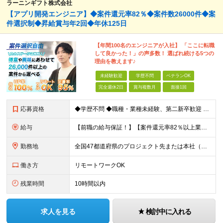
ラーニンギフト株式会社
【アプリ開発エンジニア】◆案件還元率82％◆案件数26000件◆案
件選択制◆昇給賞与年2回◆年休125日
【年間100名のエンジニアが入社】 「ここに転職
して良かった！」の声多数！ 選ばれ続ける5つの
理由を教えます♪
未経験歓迎
学歴不問
ベテランOK
完全週休2日
賞与複数月
面接1回
応募資格
◆学歴不問 ◆職種・業種未経験、第二新卒歓迎 【具体的には】 1ヶ月でも実務経験があれば尚◎ ※豊富な経験者は特に給与面で大きな優遇有 ＜経験浅めの方でも歓迎＞ ★以下「◎」いずれかに該当され
給与
【前職の給与保証！】【案件還元率82％以上業界最高水準！】【転職者の100%が収入UPを実現！】 ＼スキルに見合った収入を望む方は、ぜひ！／ 【経験1年未満の方】 月給23万円～35万円 ※月給には
勤務地
全国47都道府県のプロジェクト先または本社（新宿区） ◎勤務地は希望を考慮。転勤はありません。 ◎フルリモート(完全在宅勤務）多数あります。 ◎転職時にお引越しをご検討の際には引越し費用または住宅手
働き方
リモートワークOK
残業時間
10時間以内
求人を見る
検討中に入れる