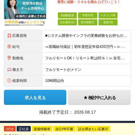
着実に経験・スキルを積み上げていこう！
未経験歓迎
学歴不問
ベテランOK
完全週休2日
賞与複数月
面接1回
応募資格
■システム開発やインフラの実務経験をお持ちの方（言語・工程・年数不問） ■学歴不問 ┗システムサポートや運用保守・テスターなど幅広い経験の方も歓迎します！ ┗独学や実務未経験者といった方からの応募も歓
給与
≪前職給与保証｜初年度想定年収420万円～≫ 月給35万円以上＋決算賞与＋交通費 ※スキル・経験を考慮の上、優遇します ※上記月給には固定残業代月20時間分(4万5000円以上)を含みます。超過し
勤務地
フルリモートOK！リモート率は65％！≫ 在宅勤務または東京・神奈川・埼玉・千葉のお客様先での勤務 ■本社 東京都港区芝2-22-15 STKビル 1F (変更の範囲)上記を除く当社関連勤務地
働き方
フルリモートがメイン
残業時間
10時間以内
求人を見る
検討中に入れる
掲載終了予定日：
2026.08.17
NEW
正社員
面接情報有
自己PR不要
話を聞きたい応募可