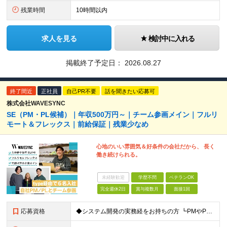
残業時間
10時間以内
求人を見る
検討中に入れる
掲載終了予定日：
2026.08.27
終了間近
正社員
自己PR不要
話を聞きたい応募可
株式会社WAVESYNC
SE（PM・PL候補）｜年収500万円～｜チーム参画メイン｜フルリ
モート＆フレックス｜前給保証｜残業少なめ
心地のいい雰囲気＆好条件の会社だから、 長く
働き続けられる。
未経験歓迎
学歴不問
ベテランOK
完全週休2日
賞与複数月
面接1回
応募資格
◆システム開発の実務経をお持ちの方 ┗PMやPL経験がなくても挑戦したい意欲を高く評価します！ ◆学歴不問 ★転職回数・ブランクなど一切不問！ ＼こんな方にピッタリの会社です／ □商流が深くPL・