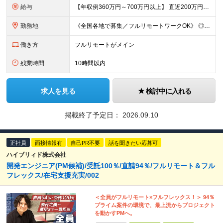
給与
【年収例360万円～700万円以上】 直近200万円UPした例もあり！ ＜月給例＞ ・経験8年以上：月給54万円～＋決算賞与 ・経験5年以上：月給45万円～＋決算賞与 ・経験3年以上：月給35万円～
勤務地
《全国各地で募集／フルリモートワークOK》 ◎ご自宅から参画できるプロジェクトをご用意します！ ◎転居を伴う転勤はありません ※北海道から沖縄まで、全国各地にお住まいのエンジニアを歓迎！ ※職種・経
働き方
フルリモートがメイン
残業時間
10時間以内
求人を見る
検討中に入れる
掲載終了予定日：
2026.09.10
正社員
面接情報有
自己PR不要
話を聞きたい応募可
ハイブリィド株式会社
開発エンジニア(PM候補)/受託100％/直請94％/フルリモート＆フル
フレックス/在宅支援充実/002
＜全員がフルリモート×フルフレックス！＞ 94％
プライム案件の環境で、最上流からプロジェクト
を動かすPMへ。