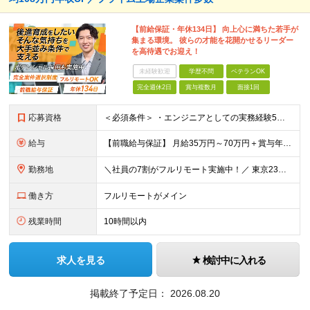
【前給保証・年休134日】 向上心に満ちた若手が
集まる環境。 彼らの才能を花開かせるリーダー
を高待遇でお迎え！
未経験歓迎
学歴不問
ベテランOK
完全週休2日
賞与複数月
面接1回
応募資格
＜必須条件＞ ・エンジニアとしての実務経験5年以上 ＜尚可条件＞ ・PM、PL経験 ・後輩指導やチームリーダーなど、何らかのリード経験 ※リーダー未経験の方のご応募も大歓迎です！ポテンシャル採用を
給与
【前職給与保証】 月給35万円～70万円＋賞与年2回＋各種手当 ※前職の給与・スキル・経験を考慮の上、決定いたします。 ※月給には固定残業代（月30時間分／5万円～10万円）を含みます。超過分は別途
勤務地
＼社員の7割がフルリモート実施中！／ 東京23区内など1都3県を中心としたプロジェクト先での勤務となります。 ※勤務地は希望を考慮します ≪本社≫ 東京都渋谷区恵比寿南1丁目3番7号 隅越ビル5階
働き方
フルリモートがメイン
残業時間
10時間以内
求人を見る
検討中に入れる
掲載終了予定日：
2026.08.20