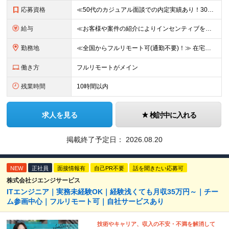
応募資格
≪50代のカジュアル面談での内定実績あり！30代〜50代活躍中≫ ■学歴不問 ■国籍不問 ■PMやPL、チームリーダー、サブリーダーなどマネジメントの経験をお持ちの方 ★「マネジメント未経験だけど今後
給与
≪お客様や案件の紹介によりインセンティブを支給！≫ 月給40万円以上＋賞与年2回＋インセンティブ ◎経験やスキルを考慮の上、優遇します ◎上記月給は固定残業代月45時間分(月額9万1040円以上)
勤務地
≪全国からフルリモート可(通勤不要)！≫ 在宅勤務、または首都圏を中心とするお客様先 ★転勤はありません ■本社 東京都品川区南大井6-26-2 大森ベルポートB館8F
働き方
フルリモートがメイン
残業時間
10時間以内
求人を見る
検討中に入れる
掲載終了予定日：
2026.08.20
NEW
正社員
面接情報有
自己PR不要
話を聞きたい応募可
株式会社ジエンジサービス
ITエンジニア｜実務未経験OK｜経験浅くても月収35万円～｜チー
ム参画中心｜フルリモート可｜自社サービスあり
技術やキャリア、収入の不安・不満を解消して