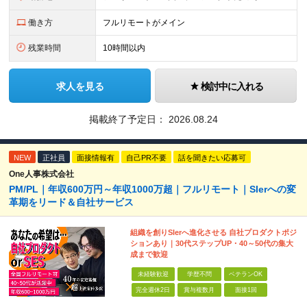
働き方
フルリモートがメイン
残業時間
10時間以内
求人を見る
検討中に入れる
掲載終了予定日：
2026.08.24
NEW
正社員
面接情報有
自己PR不要
話を聞きたい応募可
One人事株式会社
PM/PL｜年収600万円～年収1000万超｜フルリモート｜SIerへの変
革期をリード＆自社サービス
組織を創りSIerへ進化させる 自社プロダクトポジ
ションあり｜30代ステップUP・40～50代の集大
成まで歓迎
未経験歓迎
学歴不問
ベテランOK
完全週休2日
賞与複数月
面接1回