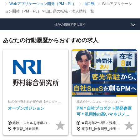
Webアプリケーション開発（PM・PL）
山口県
Webアプリケーシ
ョン開発（PM・PL） × 山口県の転職・求人情報一覧
ほかの職種で探し直す
あなたの行動履歴からおすすめの求人
株式会社野村総合研究所【ポジションマッチ登録】
株式会社シスコム・テクノロジー
オープンポジション
PM＊自社プロダクト開発参画
可＊汎用性の高いマネジメン
トスキル＊年収1000万以上可
経験・スキルを考慮の上、決定します。
★賞与年2〜3回／残業代全額支給／子ども手当（月1万円）／誕生日手当（年1回1万円）★ ＜初年度の想定年収:600万円～800万円＞ 月給50万7000円～70万4000円＋賞与年2回＋決算賞与 ※経験・能力を考慮のうえ決定します。 ※専門性を高めながらチームを牽引する「プロジェクト推進力」を高く評価し、給与へダイレクトに反映します。 ※試用期間6ヶ月（待遇変動なし） 年収800万円以上も⽬指せます。 経験・スキル・前職給与を最大限に考慮し、 ご納得いただける条件を提示します。 【賞与】 年2〜3回支給（7月・12月＋業績により決算賞与） 当社では、目の前の案件による固定報酬だけが評価の全てではありません。 メンバー育成、現場でのポジション拡大、 ナレッジの共有、そして組織づくりへの参画など、 「会社への貢献度（ビジネスプロセス）」 を昇給・賞与へダイレクトに反映しています。 専門性を高める「技術」と、チームを前進させる「プロジェクト推進」。 この両輪を回すことで、確かなスキル成長と年収アップを同時に実現できる環境です。
東京都_神奈川県
東京都_神奈川県_埼玉県_千葉県