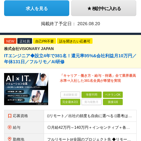
求人を見る
検討中に入れる
掲載終了予定日：
2026.08.20
NEW
正社員
自己PR不要
話を聞きたい応募可
株式会社VISIONARY JAPAN
ITエンジニア◆設立4年で381名！還元率95%&会社利益月10万円／
年休131日／フルリモ／AI研修
「キャリア・働き方・給与・待遇」全て業界最高
水準⇒入社した381名全員が希望を実現
未経験歓迎
学歴不問
ベテランOK
完全週休2日
賞与複数月
面接1回
応募資格
□リモート／出社の頻度も自由に選べる □選考は役員とWeb面談1回のみ □学歴不問／第二新卒歓迎／ブランクOK 【応募条件】 ◎ITエンジニアの実務経験1年以上をお持ちの方 └言語・業界・ジャンル不
給与
◎月給42万円～140万円＋インセンティブ＋各種手当 ・エンジニア平均年収640万円 ・入社したエンジニア全員年収UP！平均180万円UP！ ・還元率80~95%！平均還元率86.9% ・単価連動型⇒
勤務地
フルリモートor全国のプロジェクト先 ◆リモート実施率93%（リモート／出社の頻度も自分で選べる） ◆UIターン歓迎！転勤なし ※(変更の範囲)上記を除く当社関連勤務地 ＼独立した評価機関による評価