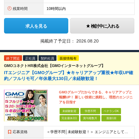
残業時間
10時間以内
求人を見る
検討中に入れる
掲載終了予定日：
2026.08.20
終了間近
正社員
契約社員
面接情報有
GMOコネクトHR株式会社【GMOインターネットグループ】
ITエンジニア【GMOグループ】★キャリアアップ重視★年収UP確
約／フルリモ可／年休最大130日／未経験歓迎！
GMOグループだからできる、キャリアアップと
報酬UP！ 新しい技術に挑戦し、理想のエンジニ
アを目指す
未経験歓迎
学歴不問
ベテランOK
完全週休2日
賞与複数月
面接1回
応募資格
＜学歴不問│未経験歓迎！＞ エンジニアとしての実務経験をお持ちでない方も！ ◎未経験者も手厚くサポート！ └IT経験がなくても、研修制度や先輩エンジニアの支援が充実しており、ゼロからでも安心してチャ