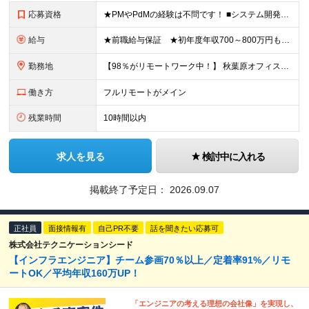
応募資格
★PMやPdMの経験は不問です！ ■システム開発においてリーダーなどマネジメント経験をお持ちの方 ■学歴不問 ≪こんな方はぜびご応募ください≫ □リーダー経験を活かしてステップアップしたい □管理
給与
★前職給与保証 ★初年度年収700～800万円も可能 月給50万円～90万円＋賞与年2回＋各種手当 ◎スキルや経験などを考慮。前職から給与アップをお約束します！ ◎上記月給には固定残業代30時間分
勤務地
【98％がリモートワーク中！】 秋葉原オフィス、または福岡オフィス ※転勤はありません ＜本社＞ 東京都台東区台東4-14-7 日警東京ビル5F ＜福岡営業所＞ 福岡県福岡市博多区博多駅前1-2
働き方
フルリモートがメイン
残業時間
10時間以内
求人を見る
検討中に入れる
掲載終了予定日：
2026.09.07
正社員
面接情報有
自己PR不要
話を聞きたい応募可
株式会社テクニケーションシード
【インフラエンジニア】チーム参画70％以上／定着率91%／リモ
ートOK／平均年収160万UP！
「エンジニアの考える理想の会社像」を実現し、