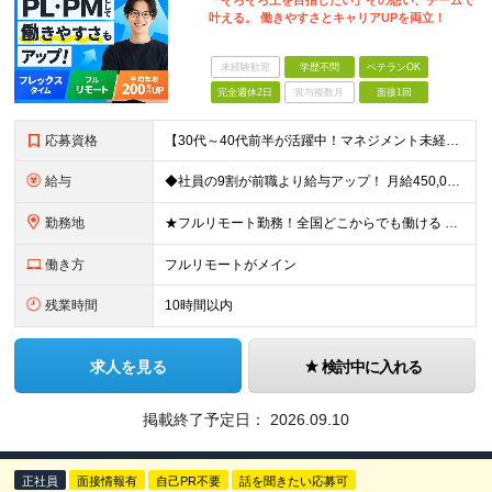
「そろそろ上を目指したい」その想い、チームで
叶える。 働きやすさとキャリアUPを両立！
未経験歓迎
学歴不問
ベテランOK
完全週休2日
賞与複数月
面接1回
応募資格
【30代～40代前半が活躍中！マネジメント未経験歓迎】 ●エンジニアとしての実務経験を3年以上お持ちの方 （開発言語や担当フェーズは不問） ●学歴不問 ★「PLやPMにステップアップしたい」 「後輩
給与
◆社員の9割が前職より給与アップ！ 月給450,000円～531,500円+賞与＋インセンティブ ※経験・スキルを考慮の上、優遇いたします ※残業代につきましては、面接時にご説明させていただきます
勤務地
★フルリモート勤務！全国どこからでも働ける ＼一人にならない！帰属意識を感じながら働ける／ リモートでもメンバー間のやり取りをスムーズに行えるように、 当社ではLINEグループを導入。活発なコミュニ
働き方
フルリモートがメイン
残業時間
10時間以内
求人を見る
検討中に入れる
掲載終了予定日：
2026.09.10
正社員
面接情報有
自己PR不要
話を聞きたい応募可