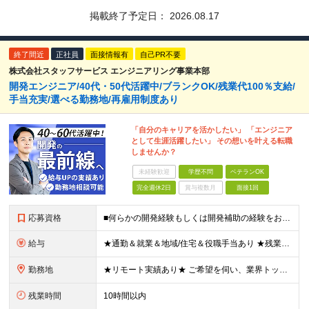
掲載終了予定日：
2026.08.17
終了間近
正社員
面接情報有
自己PR不要
株式会社スタッフサービス エンジニアリング事業本部
開発エンジニア/40代・50代活躍中/ブランクOK/残業代100％支給/
手当充実/選べる勤務地/再雇用制度あり
「自分のキャリアを活かしたい」 「エンジニア
として生涯活躍したい」 その想いを叶える転職
しませんか？
未経験歓迎
学歴不問
ベテランOK
完全週休2日
賞与複数月
面接1回
応募資格
■何らかの開発経験もしくは開発補助の経験をお持ちの方 ■学歴不問 ★ブランクのある方、地方在住の方も大歓迎です！
給与
★通勤＆就業＆地域/住宅＆役職手当あり ★残業代は全額支給 ★選べる給与制度あり！ ★東京・神奈川・千葉・埼玉勤務の場合 月給23.5万円～55万円＋諸手当 （残業代は全額支給） (20,000円の
勤務地
★リモート実績あり★ ご希望を伺い、業界トップクラス約7,000件の取引事業所数、90,000件以上のプロジェクトから検討をいたします。 全国の取引先での就業となります（沖縄を除く） ※勤務地
残業時間
10時間以内