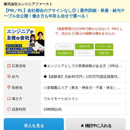
株式会社エンジニアファースト
【PM／PL】会社都合のアサインなし◎｜案件詳細・単価・給与テ
ーブル全公開！働き方も年収も自分で選べる！
《進捗管理だけのPMで終わらせない》 PMとし
て、次はもう1段上の経験を積みませんか。
未経験歓迎
学歴不問
ベテランOK
完全週休2日
賞与複数月
面接1回
応募資格
◆エンジニアとしての実務経験がある方（3年以上） └システムやアプリの設計・開発、インフラ設計・構築の経験のある方を想定 ◆マネジメント経験は不問 ◆学歴不問／ブランクOK 【こんな方も歓迎です！】
給与
◆【経験者】月給40万円～120万円(固定残業代含む)+各種手当 ※月30時間（76,000円～）の固定残業代を含みます。 ※上記を超える時間外労働分は追加で支給。 ※6ヶ月の試用期間あり（条件に変動
勤務地
☆首都圏エリア（東京・神奈川・千葉・埼玉）・名古屋・大阪・福岡を中心とした全国各地のプロジェクト先に参画いただきます。 ※希望をヒアリングした上で決定します ☆全国各地からフルリモートOK 【本社】
働き方
フルリモートがメイン
残業時間
10時間以内
求人を見る
検討中に入れる