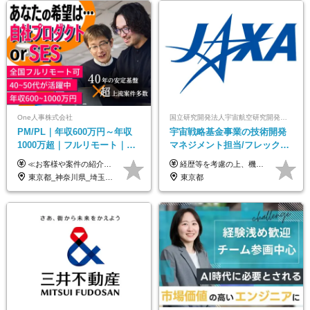
One人事株式会社
国立研究開発法人宇宙航空研究開発機構【JAXA】
PM/PL｜年収600万円～年収
宇宙戦略基金事業の技術開発
1000万超｜フルリモート｜
マネジメント担当/フレックス
SIerへの変革期をリード＆自
制/リモート活用/異業種出身者
≪お客様や案件の紹介によりインセンティブを支給！≫ 月給40万円以上＋賞与年2回＋インセンティブ ◎経験やスキルを考慮の上、優遇します ◎上記月給は固定残業代月45時間分(月額9万1040円以上)を含みます。超過した場合は全額追加支給します ◎試用期間3カ月あり(給与や福利厚生等は同じです) ＜年収例＞ 36歳／PL（元SE）／580万円 / 官公庁向けWebシステム開発 ※メンバーから2年でPLへ昇格 41歳／SL／616万円 / メーカー向けWebサイト開発 46歳／PL／742万円 / 金融情報連携システム開発 52歳 / PM / 952万円 / 信販システムの再構築 55歳 / PM / 910万円 / 製造業向け基盤構築開発
経歴等を考慮の上、機構の規定により決定します。 ＜大学卒業後、正規社員として民間企業に3年勤務した場合＞ ・月給30万円以上 ・年収470万円以上 年収概算を試算する場合は以下をご確認ください。 https://www.jaxa.jp/about/employ/trial_j.html ■昇給年1回、賞与年2回 ■諸手当（住居手当、通勤手当他） ■退職金制度あり ※年収470万円～ ※超過勤務分は別途支給します。 ※6ヶ月の試用期間あり。その間の待遇・給与に差異はありません。
社サービス
歓迎/国家プロジェクト
東京都_神奈川県_埼玉県_千葉県_大阪府_愛知県_北海道_青森県_岩手県_宮城県_秋田県_山形県_福島県_茨城県_栃木県_群馬県_新潟県_山梨県_長野県_富山県_石川県_福井県_静岡県_岐阜県_三重県_兵庫県_京都府_滋賀県_奈良県_和歌山県_広島県_岡山県_鳥取県_島根県_山口県_徳島県_香川県_愛媛県_高知県_福岡県_熊本県_佐賀県_長崎県_大分県_宮崎県_鹿児島県_沖縄県
東京都