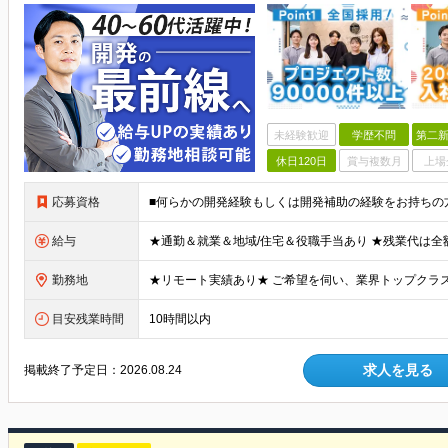
未経験歓迎
学歴不問
第二新
休日120日
賞与複数月
上場
応募資格
給与
勤務地
目安残業時間
10時間以内
求人を見る
掲載終了予定日：
2026.08.24