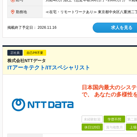
給与
勤務地
求人を見る
掲載終了予定日：
2026.11.16
正社員
自己PR不要
株式会社NTTデータ
ITアーキテクト/ITスペシャリスト
日本国内最大のシステ
で、 あなたの多様性
未経験歓迎
学歴不問
第二新
休日120日
賞与複数月
上場