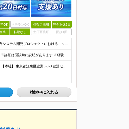
卒OK
ベテランOK
複数名採用
完全週休2日
企業
転勤なし
土日面接可
面接1回
●高専卒以上 ●以下のいずれかの経験をお持ちの方 ・業務システム開発プロジェクトにおける、ソフトウェアアーキテクチャ設計やアプリケーション処理方式設計の経験（規模や業界は不問） ・業務システム開発プロ
予定年収：550万円～1,050万円 月給：27万円～49万円 ※詳細は面談時に説明があります ※経験・能力を十分に考慮のうえ当社規定により優遇 ※残業代は別途全額支給 ※専門業務型裁量労働制の場合あ
勤務地は主に首都圏（例：豊洲、品川、千葉、横浜等） 【本社】 東京都江東区豊洲3-3-3 豊洲センタービル 変更の範囲：会社の定める事業所（リモートワーク含む）
検討中に入れる