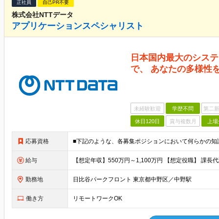
正社員
自己PR不要
株式会社NTTデータ
アプリケーションスペシャリスト
日本国内最大のシステ
で、 あなたの多様性
未経験歓迎
学歴不問
第二新
休日120日
賞与複数月
上場
応募資格
給与
勤務地
日比谷パークフロント 東京都中野区／中野駅
働き方
リモートワークOK