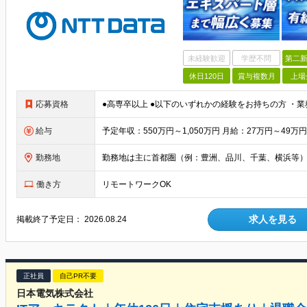
未経験歓迎
学歴不問
第二新
休日120日
賞与複数月
上場
応募資格
給与
勤務地
働き方
リモートワークOK
求人を見る
掲載終了予定日：
2026.08.24
正社員
自己PR不要
日本電気株式会社