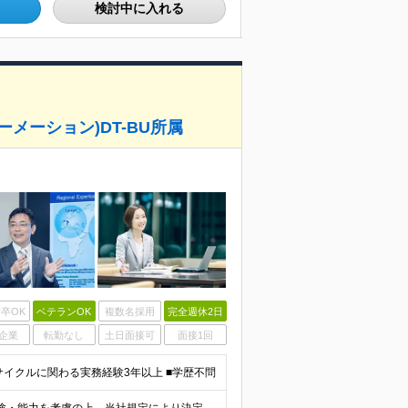
検討中に入れる
メーション)DT-BU所属
卒OK
ベテランOK
複数名採用
完全週休2日
企業
転勤なし
土日面接可
面接1回
サイクルに関わる実務経験3年以上 ■学歴不問