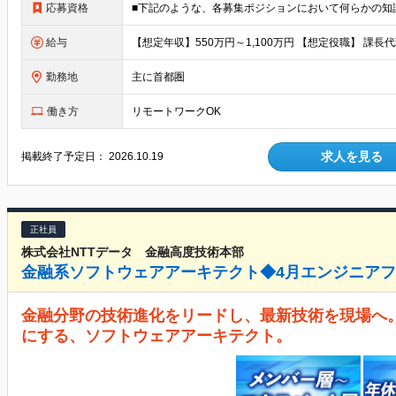
応募資格
給与
勤務地
主に首都圏
働き方
リモートワークOK
求人を見る
掲載終了予定日：
2026.10.19
正社員
株式会社NTTデータ 金融高度技術本部
金融系ソフトウェアアーキテクト◆4月エンジニア
金融分野の技術進化をリードし、最新技術を現場へ
にする、ソフトウェアアーキテクト。