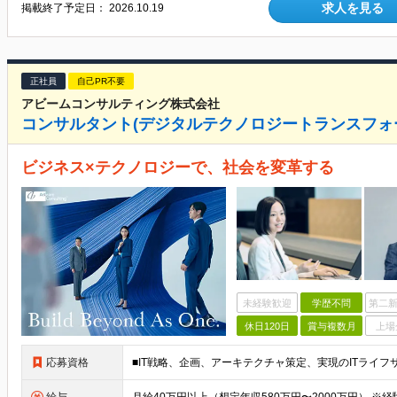
求人を見る
掲載終了予定日：
2026.10.19
正社員
自己PR不要
アビームコンサルティング株式会社
コンサルタント(デジタルテクノロジートランスフォー
ビジネス×テクノロジーで、社会を変革する
未経験歓迎
学歴不問
第二新
休日120日
賞与複数月
上場
応募資格
■IT戦略、企画、アーキテクチャ策定、実現のITライフ