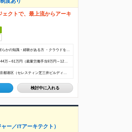
金制度あり
ジェクトで、最上流からアーキ
日
■学歴不問 ■下記のような、各募集ポジションにおいて何らかの知識・経験がある方 ・クラウドをベースとしたプラットフォームSIの提案・設計・構築の全フェーズを経験している事 ・インフラ基盤の「設計、構
＜主任の場合＞ 【想定年収】680万～930万円 【月給】44万～61万円（裁量労働手当9万円～12万円を含む） ※前職年収、ご経験・スキルを考慮の上、当社規定により決定いたします。 ※裁量労働制の適
勤務地は、下記より希望を考慮のうえ決定します。 ■東京都港区（セレスティン芝三井ビルディング） ■東京都港区（本社ビル、三田国際ビル） ■東京都府中市（府中事業場） (変更の範囲)上記を除く当社関
検討中に入れる
ジャー／ITアーキテクト）