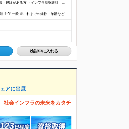
■下記のような、各募集ポジションにおいて何らかの知識・経験がある方 ・インフラ基盤設計、構築経験/2年以上 ・基盤技術の基本的な理解（OS、ネットワーク、RDBMS、プログラミング等） ・流暢な日本
【想定年収】550万円～1,100万円 【想定役職】 課長代理 主任 一般 ※これまでの経験・年齢などを考慮し、当社給与規則に基づき決定します。 ※詳細は面接時にお伝えします。
検討中に入れる
フェアに出展
。 社会インフラの未来をカタチ