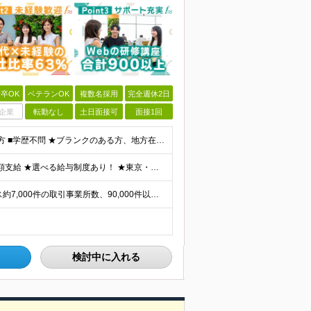
卒OK
ベテランOK
複数名採用
完全週休2日
企業
転勤なし
土日面接可
面接1回
■何らかの開発経験もしくは開発補助の経験をお持ちの方 ■学歴不問 ★ブランクのある方、地方在住の方も大歓迎です！
★通勤＆就業＆地域/住宅＆役職手当あり ★残業代は全額支給 ★選べる給与制度あり！ ★東京・神奈川・千葉・埼玉勤務の場合 月給23.5万円～55万円＋諸手当 （残業代は全額支給） (20,000円の
★リモート実績あり★ ご希望を伺い、業界トップクラス約7,000件の取引事業所数、90,000件以上のプロジェクトから検討をいたします。 全国の取引先での就業となります（沖縄を除く） ※勤務地
検討中に入れる