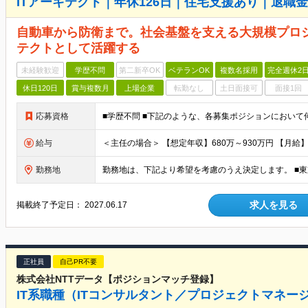
ITアーキテクト｜年休126日｜住宅支援あり｜退職
自動車から防衛まで。社会基盤を支える大規模プロ
テクトとして活躍する
未経験歓迎
学歴不問
第二新卒OK
ベテランOK
複数名採用
完全週休2
休日120日
賞与複数月
上場企業
転勤なし
土日面接可
面接1回
応募資格
給与
勤務地
求人を見る
掲載終了予定日：
2027.06.17
正社員
自己PR不要
株式会社NTTデータ【ポジションマッチ登録】
IT系職種（ITコンサルタント／プロジェクトマネー