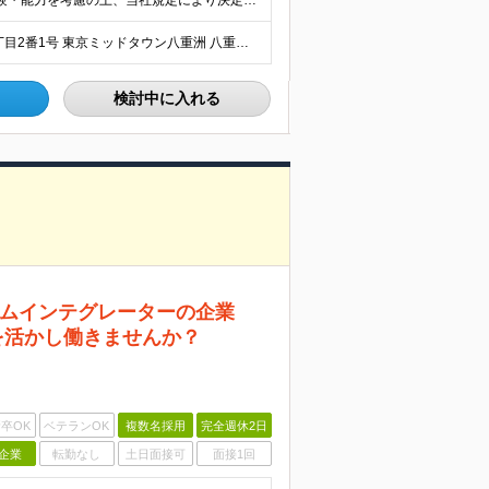
月給40万円以上（想定年収580万円〜2000万円） ※経験・能力を考慮の上、当社規定により決定します。 ※賞与年2回支給 ※試用期間：原則6ヶ月（試用期間中の労働条件は本採用時と同様） ※残業代は全
≪在宅・リモートワークあり≫ 東京都中央区八重洲二丁目2番1号 東京ミッドタウン八重洲 八重洲セントラルタワー15階 ※プロジェクトによりその他全国、海外あり ※在宅勤務制度、リモートワーク制度あり
検討中に入れる
ムインテグレーターの企業
を活かし働きませんか？
卒OK
ベテランOK
複数名採用
完全週休2日
企業
転勤なし
土日面接可
面接1回