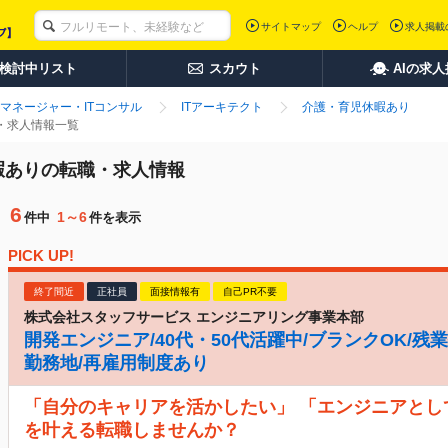
サイトマップ
ヘルプ
求人掲載
検討中リスト
スカウト
AIの求
マネージャー・ITコンサル
ITアーキテクト
介護・育児休暇あり
職・求人情報一覧
休暇ありの転職・求人情報
6
1～6
件中
件を表示
PICK UP!
終了間近
正社員
面接情報有
自己PR不要
株式会社スタッフサービス エンジニアリング事業本部
開発エンジニア/40代・50代活躍中/ブランクOK/残業
勤務地/再雇用制度あり
「自分のキャリアを活かしたい」 「エンジニアとし
を叶える転職しませんか？