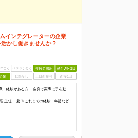
ムインテグレーターの企業
を活かし働きませんか？
卒OK
ベテランOK
複数名採用
完全週休2日
企業
転勤なし
土日面接可
面接1回
■下記のような、各募集ポジションにおいて何らかの知識・経験がある方 ・自身で実際に手を動かして設計・テストした経験や、設計書・テスト項目表のレビューを実施した経験 ・技術至上主義に陥らずにビジネスと
【想定年収】550万円～1,100万円 【想定役職】 課長代理 主任 一般 ※これまでの経験・年齢などを考慮し、当社給与規則に基づき決定します。 ※詳細は面接時にお伝えします。