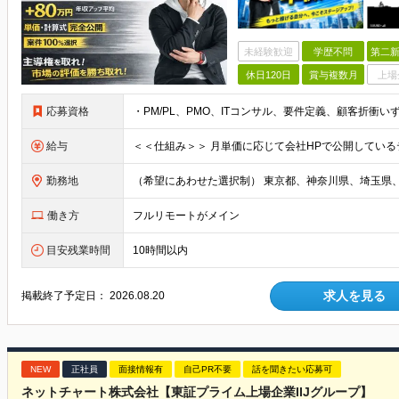
未経験歓迎
学歴不問
第二新
休日120日
賞与複数月
上場
応募資格
給与
勤務地
働き方
フルリモートがメイン
目安残業時間
10時間以内
求人を見る
掲載終了予定日：
2026.08.20
NEW
正社員
面接情報有
自己PR不要
話を聞きたい応募可
ネットチャート株式会社【東証プライム上場企業IIJグループ】