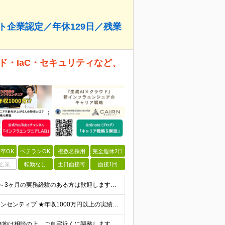
ト企業認定／年休129日／残業
ド・IaC・セキュリティなど、
卒OK
ベテランOK
複数名採用
完全週休2日
企業
転勤なし
土日面接可
面接1回
【応募要件】 ◎IT業界で何らかの実務経験がある方 └2～3ヶ月の実務経験のある方は歓迎します！ 例）PCキッティングやモバイル通信基地局の業務経験者など インフラエンジニアとして経験のある方は、
【前職給与保証】 月給23.3万～90万円＋賞与年2回＋インセンティブ ★年収1000万円以上の実績あり！ ※上記月給には月20～30時間分（2万9,300円～21万7,900円）の固定残業代を含み
★フルリモート可／転勤なし／U・Iターン歓迎★ ◎勤務地は相談の上、ご自宅近くに調整します！ 【勤務地】 本社、または東京／埼玉／千葉／神奈川／愛知／仙台のクライアント先 ◎完全在宅（フルリモート）