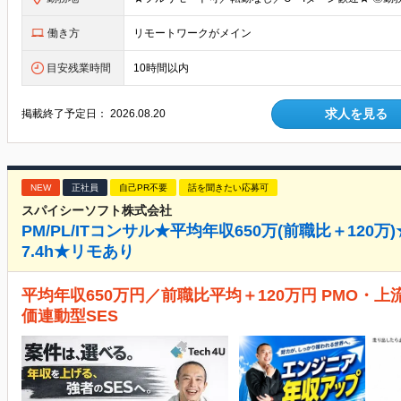
働き方
リモートワークがメイン
目安残業時間
10時間以内
求人を見る
掲載終了予定日：
2026.08.20
NEW
正社員
自己PR不要
話を聞きたい応募可
スパイシーソフト株式会社
PM/PL/ITコンサル★平均年収650万(前職比＋120
7.4h★リモあり
平均年収650万円／前職比平均＋120万円 PMO・
価連動型SES