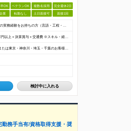
卒OK
ベテランOK
複数名採用
完全週休2日
企業
転勤なし
土日面接可
面接1回
【年齢不問・ベテラン歓迎】 ■システム開発やインフラの実務経験をお持ちの方（言語・工程・年数不問） ■学歴不問 ≪こんな方はぜひご応募ください≫ □SE経験を積んだがリーダー・PLのポジションがない
≪前職給与保証｜初年度想定年収600万円～≫ 月給45万円以上＋決算賞与＋交通費 ※スキル・経験を考慮の上、優遇します ※上記月給には固定残業代月20時間分(5万1000円以上)を含みます。超過し
≪フルリモートＯＫ！リモート率は65％！≫ 在宅勤務または東京・神奈川・埼玉・千葉のお客様先での勤務 ■本社 東京都港区芝2-22-15 STKビル 1F (変更の範囲)上記を除く当社関連勤務地
検討中に入れる
在宅勤務手当有/資格取得支援・奨