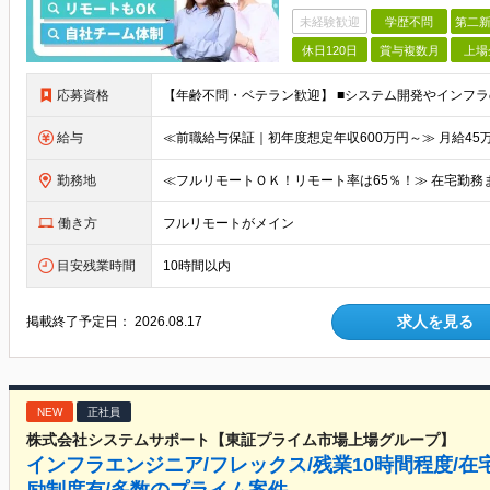
未経験歓迎
学歴不問
第二新
休日120日
賞与複数月
上場
応募資格
給与
勤務地
働き方
フルリモートがメイン
目安残業時間
10時間以内
求人を見る
掲載終了予定日：
2026.08.17
NEW
正社員
株式会社システムサポート【東証プライム市場上場グループ】
インフラエンジニア/フレックス/残業10時間程度/