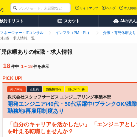
サイトマップ
ヘルプ
求人掲載
検討中リスト
スカウト
AIの求
マネージャー・ITコンサル
インフラ（PM・PL）
介護・育児休暇あり
りの転職・求人情報一覧
・育児休暇ありの転職・求人情報
18
1～18
件中
件を表示
PICK UP!
終了間近
正社員
面接情報有
自己PR不要
株式会社スタッフサービス エンジニアリング事業本部
開発エンジニア/40代・50代活躍中/ブランクOK/残業
勤務地/再雇用制度あり
「自分のキャリアを活かしたい」 「エンジニアとし
を叶える転職しませんか？