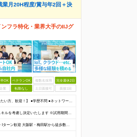
残業月20H程度/賞与年2回＋決
ンフラ特化・業界大手のIIJグ
卒OK
ベテランOK
複数名採用
完全週休2日
企業
転勤なし
土日面接可
面接1回
【インフラ領域でさらに上流・キャリアアップを目指したい方、歓迎！】 ●学歴不問 ●ネットワーク構築経験（5年以上） ●PM経験（3年以上） ★「運用保守から設計・構築にステップアップしたい」 ★「将
◇月給38万円～45万円＋賞与年2回 ※お持ちの経験・スキルを考慮し決定いたします ※試用期間3ヶ月（給与・待遇に差異はありません） ※残業代は時間分支給いたします 《手厚い待遇も充実！》 ★昇給年
≪リモートワークOK！併用して働く社員多数◎≫ ★U・Iターン歓迎 大阪駅・梅田駅から徒歩数分のお取引先企業オフィスで勤務となります！ ＼その他当社の事業所もご紹介／ 【東京事業所】 東京都千代田