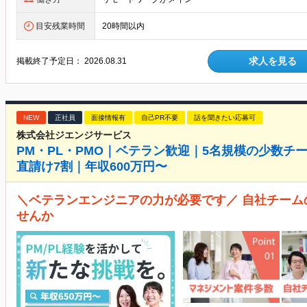
目安残業時間
20時間以内
求人を見る
掲載終了予定日：
2026.08.31
NEW
正社員
面接情報有
自己PR不要
話を聞きたい応募可
株式会社ジエンジサービス
PM・PL・PMO｜ベテラン歓迎｜5名規模の少数チ
直請け7割｜年収600万円〜
＼ベテランエンジニアの力が必要です／ 自社チーム
せんか