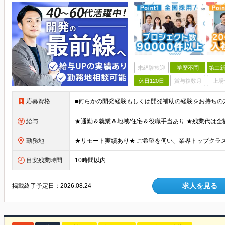
未経験歓迎
学歴不問
第二新
休日120日
賞与複数月
上場
応募資格
給与
勤務地
目安残業時間
10時間以内
求人を見る
掲載終了予定日：
2026.08.24