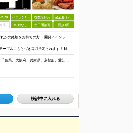
卒OK
ベテランOK
複数名採用
完全週休2日
企業
転勤なし
土日面接可
面接1回
・PM/PL、PMO、ITコンサル、要件定義、顧客折衝いずれかの経験をお持ちの方 ・開発／インフラ経験から上流工程に挑戦したい方 ・学歴不問 ※業界・技術領域・工程は問いません。 ■ こんな方を歓
＜＜仕組み＞＞ 月単価に応じて会社HPで公開しているテーブルにもとづき毎月決定されます！ https://www.tech4u.dev/payroll ＜＜実績＞＞ PM/PL・ITコンサル職の平均
（希望にあわせた選択制） 東京都、神奈川県、埼玉県、千葉県、大阪府、兵庫県、京都府、愛知県、福岡県の各プロジェクト先 ・フル／ハイブリッドリモート案件あり ・転勤なし ・U・Iターンも歓迎＆支援可能
検討中に入れる