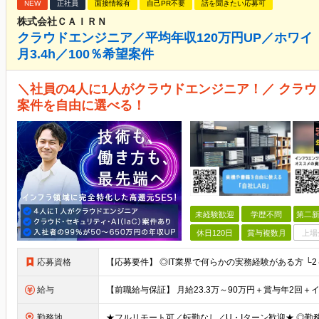
NEW
正社員
面接情報有
自己PR不要
話を聞きたい応募可
株式会社ＣＡＩＲＮ
クラウドエンジニア／平均年収120万円UP／ホワイ 
月3.4h／100％希望案件
＼社員の4人に1人がクラウドエンジニア！／ クラウ
案件を自由に選べる！
未経験歓迎
学歴不問
第二新
休日120日
賞与複数月
上場
応募資格
給与
勤務地