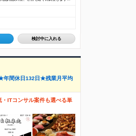
検討中に入れる
万)★年間休日132日★残業月平均
上流・ITコンサル案件も選べる単