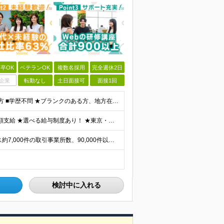
卒OK
ベテランOK
複数名採用
完全週休2日
企業
転勤なし
土日面接可
面接1回
■何らかの開発経験もしくは開発補助の経験をお持ちの方 ■学歴不問 ★ブランクのある方、地方在住の方も大歓迎です！
★通勤＆就業＆地域/住宅＆役職手当あり ★残業代は全額支給 ★選べる給与制度あり！ ★東京・神奈川・千葉・埼玉勤務の場合 月給23.5万円～55万円＋諸手当 （残業代は全額支給） (20,000円の
★リモート実績あり★ ご希望を伺い、業界トップクラス約7,000件の取引事業所数、90,000件以上のプロジェクトから検討をいたします。 全国の取引先での就業となります（沖縄を除く） ※勤務地
検討中に入れる