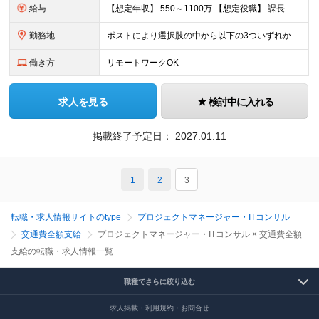
給与
【想定年収】 550～1100万 【想定役職】 課長代理 主任 一般 ※これまでの経験・年齢などを考慮し、当社給与規則に基づき決定します。 ※残業手当 一般社員（定型勤務・フレックスタイム制）の
勤務地
ポストにより選択肢の中から以下の3ついずれか ・定型勤務（実質労働時間との連動） ・みなし労働時間制の採用 専門業務型裁量労働制 みなし労働時間7.5時間 ・フレックスタイム制（コアタイム有無
働き方
リモートワークOK
求人を見る
検討中に入れる
掲載終了予定日：
2027.01.11
1
2
3
転職・求人情報サイトのtype
プロジェクトマネージャー・ITコンサル
交通費全額支給
プロジェクトマネージャー・ITコンサル × 交通費全額
支給の転職・求人情報一覧
職種でさらに絞り込む
求人掲載・利用規約・お問合せ