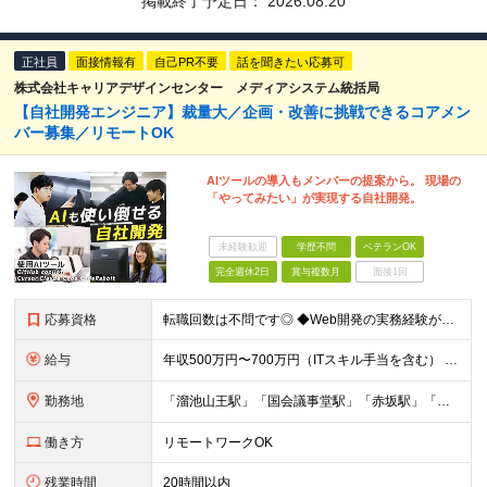
掲載終了予定日：
2026.08.20
正社員
面接情報有
自己PR不要
話を聞きたい応募可
株式会社キャリアデザインセンター メディアシステム統括局
【自社開発エンジニア】裁量大／企画・改善に挑戦できるコアメン
バー募集／リモートOK
AIツールの導入もメンバーの提案から。 現場の
「やってみたい」が実現する自社開発。
未経験歓迎
学歴不問
ベテランOK
完全週休2日
賞与複数月
面接1回
応募資格
転職回数は不問です◎ ◆Web開発の実務経験が3年以上ある方 ※学歴不問 【以下のような方をお待ちしています】 ・自社プロダクトの開発に興味がある方 ・開発環境の改善やプロセスの効率化に取り組む意
給与
年収500万円〜700万円（ITスキル手当を含む） 月給35万円〜40.5万円＋賞与（年2回）＋ITスキル手当（年間12万円～240万円） ※上記は、ご経験・スキルにより変動します ※所定7時間45
勤務地
「溜池山王駅」「国会議事堂駅」「赤坂駅」「赤坂見附駅」の4駅、5路線使用可能！各駅から徒歩圏内とアクセス抜群です◎ ★入社後、4ヶ月目以降から週2日まではテレワークが可能です 東京都港区赤坂2-5-
働き方
リモートワークOK
残業時間
20時間以内