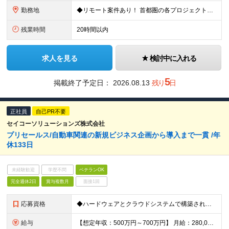
勤務地
◆リモート案件あり！ 首都圏の各プロジェクト先での勤務となります。 【本社】東京都台東区台東1-38-9 イトーピア清洲橋通ビル8F ＼希望者は大阪支社勤務も可能です／ ※(変更の範囲)上記を除く当
残業時間
20時間以内
求人を見る
検討中に入れる
5
掲載終了予定日：
2026.08.13
残り
日
正社員
自己PR不要
セイコーソリューションズ株式会社
プリセールス/自動車関連の新規ビジネス企画から導入まで一貫 /年
休133日
未経験歓迎
学歴不問
ベテランOK
完全週休2日
賞与複数月
面接1回
応募資格
◆ハードウェアとクラウドシステムで構築されたサービスの営業経験または開発経験 ◆クラウド基本知識（AWSが望ましい）、Webサービス設計の基本知識 ◆市場ニーズや課題の分析力 ◆新しいシステム技術への
給与
【想定年収：500万円～700万円】 月給：280,000円～430,000円 ◇賞与実績年2回 ◇決算賞与あり ※試用期間3ヶ月（期間中の差異なし） ※残業代全額支給