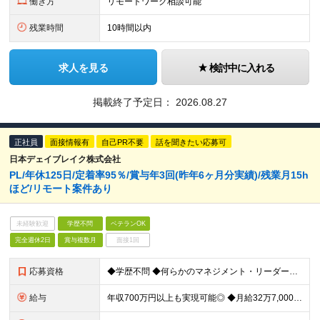
働き方
リモートワーク相談可能
残業時間
10時間以内
求人を見る
検討中に入れる
掲載終了予定日：
2026.08.27
正社員
面接情報有
自己PR不要
話を聞きたい応募可
日本デェイブレイク株式会社
PL/年休125日/定着率95％/賞与年3回(昨年6ヶ月分実績)/残業月15h
ほど/リモート案件あり
未経験歓迎
学歴不問
ベテランOK
完全週休2日
賞与複数月
面接1回
応募資格
◆学歴不問 ◆何らかのマネジメント・リーダー経験をお持ちの方（経験が浅い方も大歓迎！） “マネジメント経験が浅いので、もっと極めたい”そんな方も大歓迎！ あなたがこれからも長く活躍できるよう、 ピッ
給与
年収700万円以上も実現可能◎ ◆月給32万7,000円～+賞与年3回（昨年度：6ヶ月分実績） ※各種手当あり(通勤手当・住宅手当・家族手当等) ※経験・スキルなどを考慮の上決定します ※残業代は