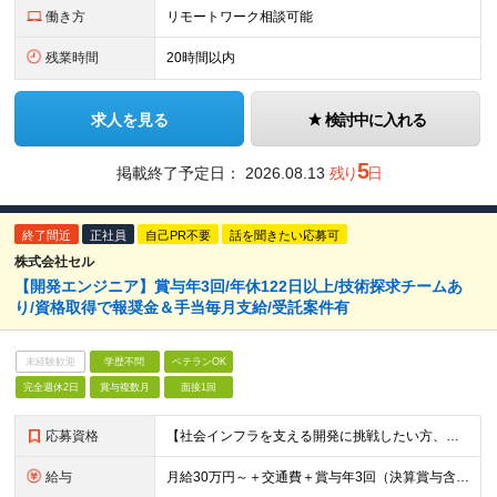
働き方
リモートワーク相談可能
残業時間
20時間以内
求人を見る
検討中に入れる
5
掲載終了予定日：
2026.08.13
残り
日
終了間近
正社員
自己PR不要
話を聞きたい応募可
株式会社セル
【開発エンジニア】賞与年3回/年休122日以上/技術探求チームあ
り/資格取得で報奨金＆手当毎月支給/受託案件有
未経験歓迎
学歴不問
ベテランOK
完全週休2日
賞与複数月
面接1回
応募資格
【社会インフラを支える開発に挑戦したい方、大歓迎！】 ●詳細設計の実務経験またはプログラミングの実務経験が1年以上 ●開発言語（Java、Python、C、C++、.NET系など）いずれかの実務経験
給与
月給30万円～＋交通費＋賞与年3回（決算賞与含む） ※経験・スキル・前職給与を最大限考慮し、面談のうえ決定します。 ※残業代は別途全額支給いたします。 ※試用期間3ヶ月あり（期間中の給与・待遇に差異は