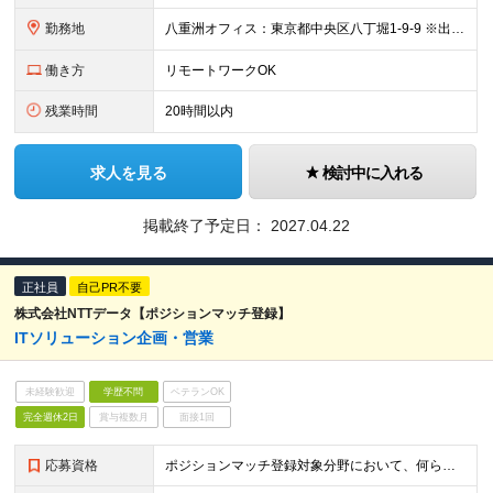
勤務地
八重洲オフィス：東京都中央区八丁堀1-9-9 ※出社している社員が多いですが、状況に応じて在宅勤務可 ※就業場所変更の範囲:当社の定めるところ
働き方
リモートワークOK
残業時間
20時間以内
求人を見る
検討中に入れる
掲載終了予定日：
2027.04.22
正社員
自己PR不要
株式会社NTTデータ【ポジションマッチ登録】
ITソリューション企画・営業
未経験歓迎
学歴不問
ベテランOK
完全週休2日
賞与複数月
面接1回
応募資格
ポジションマッチ登録対象分野において、何らかの知識・経験がある方 【活かせる経験・スキル】 ITソリューション企画・営業における何かしらの経験／スキル