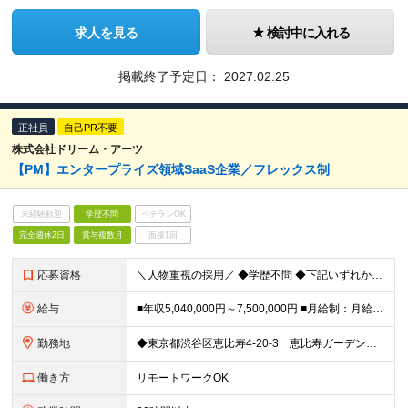
求人を見る
検討中に入れる
掲載終了予定日：
2027.02.25
正社員
自己PR不要
株式会社ドリーム・アーツ
【PM】エンタープライズ領域SaaS企業／フレックス制
未経験歓迎
学歴不問
ベテランOK
完全週休2日
賞与複数月
面接1回
応募資格
＼人物重視の採用／ ◆学歴不問 ◆下記いずれかを満たす方 ・SIerなどでプロジェクトマネージャー、プロジェクトリーダーの経験のある方 ・システム開発プロジェクトの経験のある方 ・開発経験のある方
給与
■年収5,040,000円～7,500,000円 ■月給制：月給336,000円〜500,000円 （基本給248,600円～369,900円 固定残業代87,400円～130,100円/45時間相当
勤務地
◆東京都渋谷区恵比寿4-20-3 恵比寿ガーデンプレイスタワー29階 ◆広島県広島市中区大手町1-2-1 おりづるタワー6F ※リモートワークの頻度：月3割 (変更の範囲)上記を除く当社関連勤務地
働き方
リモートワークOK