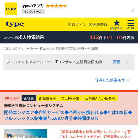
typeのアプリ
インストール
ログイン
会員登録
検討中(
0
)
MENU
113
求人検索結果
件中
101～113
件表示
3ページ目
プロジェクトマネージャー・ITコンサル × 交通費全額支給の転職・求人情報
プロジェクトマネージャー・ITコンサル／交通費全額支給
変更
保存した検索条件
PICK UP!
正社員
面接情報有
自己PR不要
話を聞きたい応募可
株式会社東証コンピュータシステム
開発エンジニア◆自社サービス◆企画から携われる◆年休128日◆
フルフレックス制◆賞与5.69か月分◆時間休ＯＫ
【業界未経験者も歓迎/企画からプロダクトを育
てる】 あなたのアイデアが、証券業界のスタン