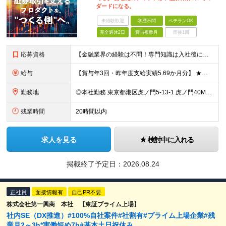
ダードになる。
未経験歓迎
学歴不問
ベテランOK
完全週休2日
賞与複数月
面接1回
応募資格
【金融業界の経験は不問！専門知識は入社後に学べます】 ◎学歴不問 ◎システム開発の実務経験をお持ちの方 └3年以上・Java、C#いずれかの使用経験をお持ちの方を想定しております 【以下のような方は
給与
【賞与年3回・昨年度支給実績5.69か月分】 ★想定年収500万円～ ★前職給与考慮あり 月給27万円～59万円 +残業代全額支給(1分単位、監督職以下) +人事評価による賞与年2回（4月/10月）
勤務地
◎本社勤務 東京都港区虎ノ門5-13-1 虎ノ門40MTビル 8F ※原則として、転居を伴う転勤はありません ※(変更の範囲)上記を除く当社関連勤務地
残業時間
20時間以内
求人を見る
検討中に入れる
掲載終了予定日：
2026.08.24
正社員
面接情報有
自己PR不要
株式会社第一興商 本社 【東証プライム上場】
社内SE（DX推進）#100%自社案件#社割有#プライム上場企業#残
業月2～3h*実働短め7h#基本土日祝休み