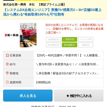
株式会社第一興商 本社 【東証プライム上場】
【システムDX企画エンジニア】実働7h*残業月2～3h*店舗DX最上
流から携わる*有給取得100%も可*社割有
自分の企画したシステムで、お客様が笑顔になる
──。 店舗DXを牽引し、エンタメの未来を創る最
上流工程へ！
未経験歓迎
学歴不問
ベテランOK
完全週休2日
賞与複数月
面接1回
応募資格
【20代～40代活躍中／学歴不問！】 ☆人柄重視の採用を実施しています ◆システム開発における上流工程のご経験をお持ちの方 ※PLやマネジメントの経験があればなお歓迎します！ ＼下記に当てはまる方
給与
＼賞与年2回＋決算賞与あり！／ ☆決算賞与30年連続支給 ☆想定年収400～700万円 月給24万円～40万375円＋賞与年2回＋決算賞与＋各種手当 【…充実した手当あり！…】 ■交通費全額支給
勤務地
＼本社勤務！駅徒歩3分の好アクセスオフィス♪／ 【本社】 東京都港区三田3-9-6 ※(変更の範囲)上記を除く当社関連勤務地
残業時間
10時間以内
求人を見る
検討中に入れる