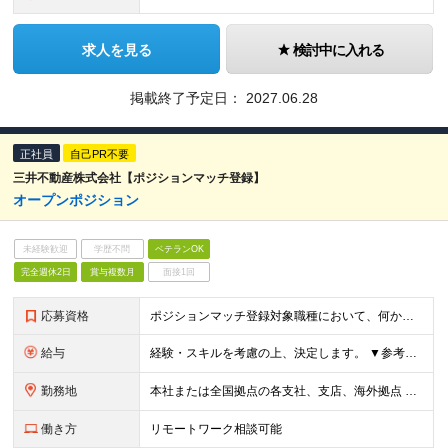
求人を見る
検討中に入れる
掲載終了予定日：
2027.06.28
正社員
自己PR不要
三井不動産株式会社【ポジションマッチ登録】
オープンポジション
未経験歓迎
学歴不問
ベテランOK
完全週休2日
賞与複数月
面接1回
応募資格
ポジションマッチ登録対象職種において、何かしらの知識・経験を有する方 【活かせる経験・スキル】 ポジションマッチ登録対象職種に関連する知識・経験 ※該当ポジションが数多く存在する為、様々な経験が活
給与
経験・スキルを考慮の上、決定します。 ▼参考情報 ----------------------- ＜想定年収850万円～1,500万円（基礎給与・賞与2回含む）＞ 月給42万円～ ※時間外勤務手当・
勤務地
本社または全国拠点の各支社、支店、海外拠点 【本社】 東京（東京都中央区日本橋室町2-1-1） 【支社】 大阪 【支店】 札幌、仙台、千葉、横浜、名古屋、京都、広島、福岡 【海外拠点】 ニュー
働き方
リモートワーク相談可能