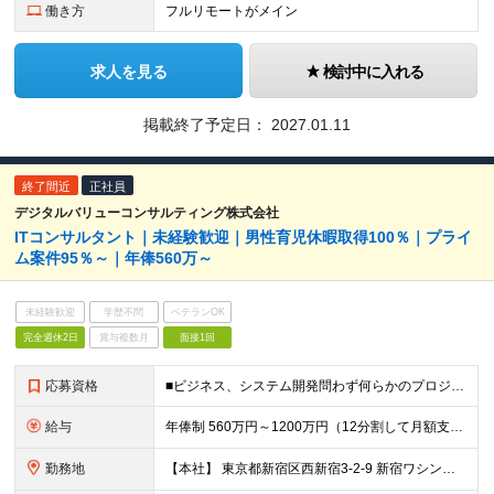
働き方
フルリモートがメイン
求人を見る
検討中に入れる
掲載終了予定日：
2027.01.11
終了間近
正社員
デジタルバリューコンサルティング株式会社
ITコンサルタント｜未経験歓迎｜男性育児休暇取得100％｜プライ
ム案件95％～｜年俸560万～
未経験歓迎
学歴不問
ベテランOK
完全週休2日
賞与複数月
面接1回
応募資格
■ビジネス、システム開発問わず何らかのプロジェクト業務に携わった経験(2年以上) ┗サポートではなく、一部領域の担当として任されて携わった経験 ■専門学校、高専卒以上 【このような方にオススメです】
給与
年俸制 560万円～1200万円（12分割して月額支給） ※経験やスキルを考慮して決定します。 ※年額（基本給）：4,606,188円～ ※その他固定手当/月：5,000円 ※固定残業手当/月：82
勤務地
【本社】 東京都新宿区西新宿3-2-9 新宿ワシントンホテルビル本館2F または 東京都千代田区神田錦町2-2-1 KANDA SQUARE 11F Wework または 都内近郊のクライアン