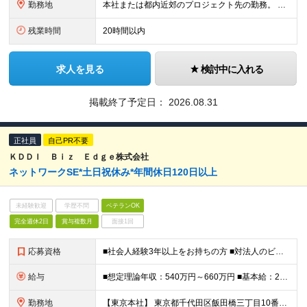
勤務地
本社または都内近郊のプロジェクト先の勤務。 ※リモートの案件でも、仕事に不安がある際は本社に出社して、 周囲の同僚と協力しながら取り組むこともできます。 ■本社 東京都港区芝2丁目9番10号ダイユ
残業時間
20時間以内
求人を見る
検討中に入れる
掲載終了予定日：
2026.08.31
正社員
自己PR不要
ＫＤＤＩ Ｂｉｚ Ｅｄｇｅ株式会社
ネットワークSE*土日祝休み*年間休日120日以上
未経験歓迎
学歴不問
ベテランOK
完全週休2日
賞与複数月
面接1回
応募資格
■社会人経験3年以上をお持ちの方 ■対法人のビジネスコミュニケーションスキルを有し、下記いずれの経験もお持ちの方 ・インフラ(サーバーまたはネットワーク)の運用・保守、もしくは検証(テスト)の実務経験
給与
■想定理論年収：540万円～660万円 ■基本給：286,500円～351,500円 ※経験・能力等を考慮の上、決定いたします。 ※想定理論年収：基本給＋時間外手当＋賞与 ※時間外手当：勤務実績に応じ
勤務地
【東京本社】 東京都千代田区飯田橋三丁目10番10号 ガーデンエアタワー ※当面は東京本社での勤務を想定しておりますが、将来的に転勤の可能性があります ※入社時8営業日、東京本社で集合研修がございます