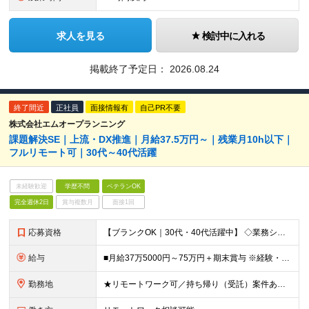
求人を見る
検討中に入れる
掲載終了予定日：
2026.08.24
終了間近
正社員
面接情報有
自己PR不要
株式会社エムオープランニング
課題解決SE｜上流・DX推進｜月給37.5万円～｜残業月10h以下｜
フルリモート可｜30代～40代活躍
未経験歓迎
学歴不問
ベテランOK
完全週休2日
賞与複数月
面接1回
応募資格
【ブランクOK｜30代・40代活躍中】 ◇業務システムの開発経験をお持ちの方 ◇学歴不問 ＝＝■年齢に関係なくご活躍できます■＝＝ 現在30代・40代を中心に幅広い世代のエンジニアが活躍中です！ 定
給与
■月給37万5000円～75万円＋期末賞与 ※経験・年齢・スキルを考慮し決定します ※残業代は1分単位で全額支給します ※試用期間（3ヶ月）あり。期間中の給与・その他待遇に差異はありません
勤務地
★リモートワーク可／持ち帰り（受託）案件あり ★転勤なし 首都圏（東京・神奈川・埼玉・千葉）のクライアント先、 ならびに本社（東京都千代田区神田須田町1－26 芝信神田ビル10F） ※プロジェクト