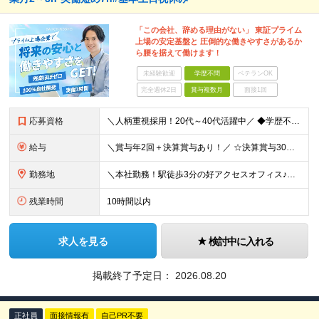
「この会社、辞める理由がない」 東証プライム
上場の安定基盤と 圧倒的な働きやすさがあるか
ら腰を据えて働けます！
未経験歓迎
学歴不問
ベテランOK
完全週休2日
賞与複数月
面接1回
応募資格
＼人柄重視採用！20代～40代活躍中／ ◆学歴不問 ◆システム開発経験を3年以上お持ちの方 ※上流工程のご経験があればなお歓迎します！ ＼下記に当てはまる方は当社にピッタリです！／ □カラオケや飲食
給与
＼賞与年2回＋決算賞与あり！／ ☆決算賞与30年連続支給 ☆想定年収400～700万円 月給24万円～40万375円＋賞与年2回＋決算賞与＋各種手当 【…充実した手当あり！…】 ■交通費全額支給
勤務地
＼本社勤務！駅徒歩3分の好アクセスオフィス♪／ 【本社】 東京都港区三田3-9-6 ※(変更の範囲)上記を除く当社関連勤務地
残業時間
10時間以内
求人を見る
検討中に入れる
掲載終了予定日：
2026.08.20
正社員
面接情報有
自己PR不要