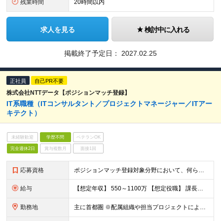
残業時間
20時間以内
求人を見る
検討中に入れる
掲載終了予定日：
2027.02.25
正社員
自己PR不要
株式会社NTTデータ【ポジションマッチ登録】
IT系職種（ITコンサルタント／プロジェクトマネージャー／ITアー
キテクト）
未経験歓迎
学歴不問
ベテランOK
完全週休2日
賞与複数月
面接1回
応募資格
ポジションマッチ登録対象分野において、何らかの知識・経験がある方 【活かせる経験・スキル】 下記いずれかの領域における何かしらの経験／スキル ・ITコンサルタント ・プロジェクトマネージャー ・I
給与
【想定年収】 550～1100万 【想定役職】 課長代理 主任 一般 ※これまでの経験・年齢などを考慮し、当社給与規則に基づき決定します。 ※残業手当 一般社員（定型勤務・フレックスタイム制）の
勤務地
主に首都圏 ※配属組織や担当プロジェクトにより異なります