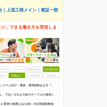
月分｜上流工程メイン｜東証一部
ンジ」できる働き方を実現しま
卒OK
ベテランOK
複数名採用
完全週休2日
企業
転勤なし
土日面接可
面接1回
＼20代・30代で活躍中！／ ◆学歴不問 ◆ネットワークシステム設計・構築・運用経験ある方 └スイッチ、無線、ルーター、ファイアウォールなどの基本機能を理解している方を想定しています 《こんな方を歓
＜想定年収450万円～700万円＞ ◆経験・能力等を考慮し、下記いずれかの給与テーブルが適用となります。 月給：300,000円～（残業時間20時間想定） ■月給252,000円～458,000円
-1 (変更の範囲)上記を除く当社関連勤務地