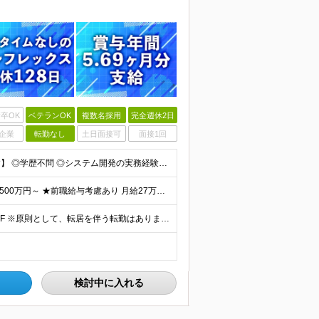
卒OK
ベテランOK
複数名採用
完全週休2日
企業
転勤なし
土日面接可
面接1回
【金融業界の経験は不問！専門知識は入社後に学べます】 ◎学歴不問 ◎システム開発の実務経験をお持ちの方 └3年以上・Java、C#いずれかの使用経験をお持ちの方を想定しております 【以下のような方は
【賞与年3回・昨年度支給実績5.69か月分】 ★想定年収500万円～ ★前職給与考慮あり 月給27万円～59万円 +残業代全額支給(1分単位、監督職以下) +人事評価による賞与年2回（4月/10月）
◎本社勤務 東京都港区虎ノ門5-13-1 虎ノ門40MTビル 8F ※原則として、転居を伴う転勤はありません ※(変更の範囲)上記を除く当社関連勤務地
検討中に入れる