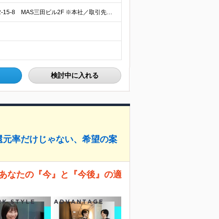
★リモートワークあり 【本社】 東京都千代田区岩本町2-15-8 MAS三田ビル2F ※本社／取引先事務所／各プロジェクトの指定開発場所での勤務となります ※現状は東京23区内のみです (変更の範
検討中に入れる
。還元率だけじゃない、希望の案
であなたの『今』と『今後』の適