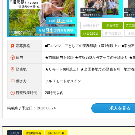
未経験歓迎
学歴不問
第二新
休日120日
賞与複数月
上場
応募資格
給与
勤務地
働き方
フルリモートがメイン
目安残業時間
20時間以内
求人を見る
掲載終了予定日：
2026.08.24
正社員
面接情報有
自己PR不要