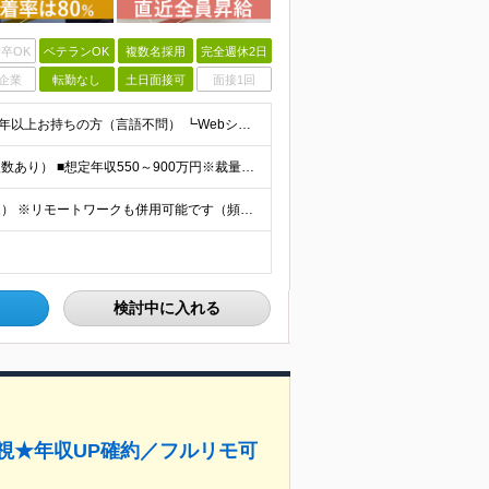
卒OK
ベテランOK
複数名採用
完全週休2日
企業
転勤なし
土日面接可
面接1回
【30代～40代活躍中！】 ●システム開発の実務経験を3年以上お持ちの方（言語不問） ┗Webシステムの基本的な概念や仕組みを理解されている方を想定しています ※学歴不問 ★こんな方をお待ちしていま
◎前職以上の給与保障（前職から月5万以上UPの実例複数あり） ■想定年収550～900万円※裁量労働制 ■月給45万円～＋業績賞与（15期以上連続で支給） ※ご経験・スキルを考慮して決定いたします ※
各プロジェクト拠点（主に飯田橋、水道橋、虎ノ門周辺） ※リモートワークも併用可能です（頻度はプロジェクトにより異なります） ■本社 東京都千代田区麹町4-2 麹町ミッドスクエア4F ◎2024年12
検討中に入れる
視★年収UP確約／フルリモ可