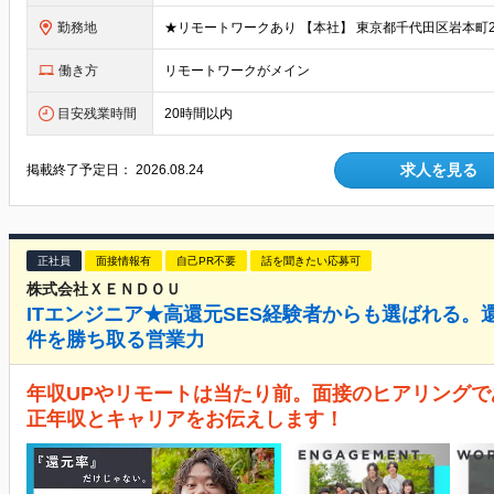
勤務地
働き方
リモートワークがメイン
目安残業時間
20時間以内
求人を見る
掲載終了予定日：
2026.08.24
正社員
面接情報有
自己PR不要
話を聞きたい応募可
株式会社ＸＥＮＤＯＵ
ITエンジニア★高還元SES経験者からも選ばれる
件を勝ち取る営業力
年収UPやリモートは当たり前。面接のヒアリング
正年収とキャリアをお伝えします！