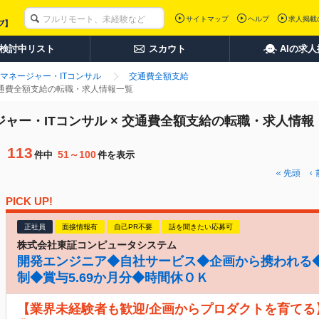
サイトマップ
ヘルプ
求人掲載
検討中リスト
スカウト
AIの求
マネージャー・ITコンサル
交通費全額支給
交通費全額支給の転職・求人情報一覧
ジャー・ITコンサル × 交通費全額支給の転職・求人情報
113
51～100
件中
件を表示
先頭
PICK UP!
正社員
面接情報有
自己PR不要
話を聞きたい応募可
株式会社東証コンピュータシステム
開発エンジニア◆自社サービス◆企画から携われる◆
制◆賞与5.69か月分◆時間休ＯＫ
【業界未経験者も歓迎/企画からプロダクトを育てる