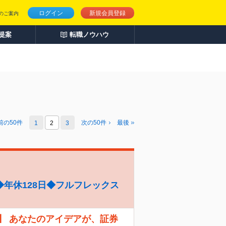
ログイン
新規会員登録
のご案内
人提案
転職ノウハウ
前の
50
件
次の
50
件
最後
1
2
3
年休128日◆フルフレックス
】 あなたのアイデアが、証券