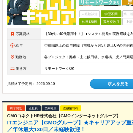
未経験歓迎
学歴不問
第二新
休日120日
賞与複数月
上場
応募資格
給与
勤務地
働き方
リモートワークOK
求人を見る
掲載終了予定日：
2026.09.10
終了間近
正社員
契約社員
面接情報有
GMOコネクトHR株式会社【GMOインターネットグループ】
ITエンジニア【GMOグループ】★キャリアアップ重
／年休最大130日／未経験歓迎！