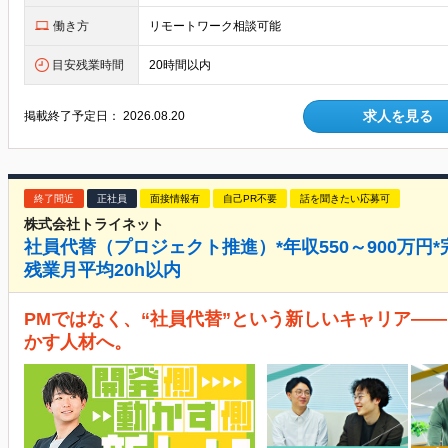
働き方
リモートワーク相談可能
目安残業時間
20時間以内
求人を見る
掲載終了予定日：
2026.08.20
終了間近
正社員
面接情報有
自己PR不要
話を聞きたい応募可
株式会社トライネット
社員代替（プロジェクト推進）*年収550～900万円*完
残業月平均20h以内
PMではなく、“社員代替”という新しいキャリア―
かす人材へ。