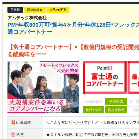
正社員
面接情報有
自己PR不要
アムテック株式会社
PM*年収800万可*賞与4ヶ月分*年休128日*フレック
通コアパートナー
【富士通コアパートナー】×【数億円規模の受託開発
る醍醐味をーー
未経験歓迎
学歴不問
第二新
休日120日
賞与複数月
上場
応募資格
給与