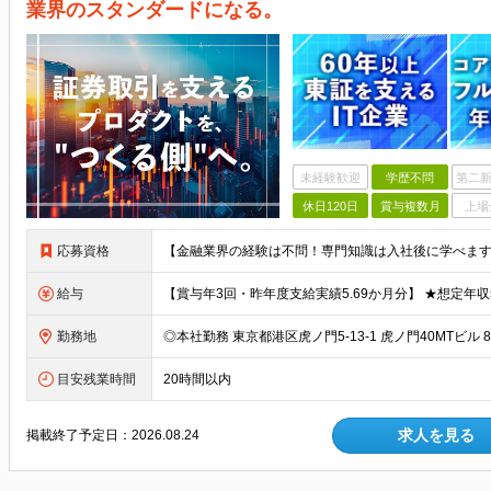
業界のスタンダードになる。
未経験歓迎
学歴不問
第二新
休日120日
賞与複数月
上場
応募資格
給与
勤務地
目安残業時間
20時間以内
求人を見る
掲載終了予定日：
2026.08.24