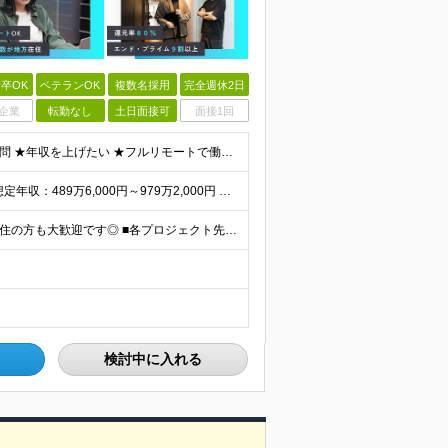
卒OK
ベテランOK
複数名採用
完全週休2日
企業
転勤なし
土日面接可
面接1回
■ITエンジニアとしての実務経験（満1年以上） ■学歴不問 ★年収を上げたい ★フルリモートで働きたい ★上流工程に携わりたい ★自社サービスをつくってみたい など これまでの経験を活かして環境を変
★前職給与を保証 ★年収280万円アップの実績あり ★想定年収：489万6,000円～979万2,000円 ※案件単価により上振れあり ■月給40万8,000円～81万6,000円 ※経験・能力に合
★リモート9割以上！ ★全国各地での勤務も可！地方在住の方も大歓迎です◎ ■各プロジェクト先にて勤務 ※プロジェクトは本人の希望を考慮し相談の上で決定 ※転居を伴う転勤なし 【本社】 東京都品川区
検討中に入れる