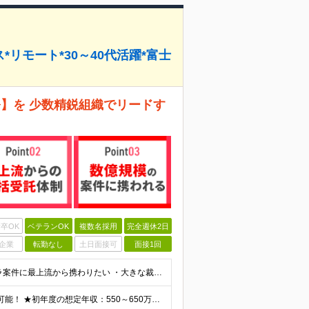
ス*リモート*30～40代活躍*富士
】を 少数精鋭組織でリードす
卒OK
ベテランOK
複数名採用
完全週休2日
企業
転勤なし
土日面接可
面接1回
＼こんな方にぴったりです！／ ・大規模な社会インフラ案件に最上流から携わりたい ・大きな裁量を持って、自分のスキルを試したい ・意見が通りやすいフラットな組織で活躍したい ・最新技術の社会実装に興味が
★スキルや経験に応じて年収700万円～800万円も実現可能！ ★初年度の想定年収：550～650万円 月給34万3750円～40万6250円＋賞与年2回(4ヶ月分)＋残業代全額支給 ※経験・能力を