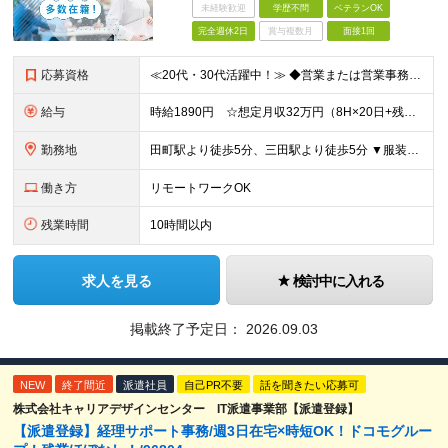
未経験歓迎
学歴不問
ベテランOK
完全週休2日
賞与複数月
面接1回
応募資格
≪20代・30代活躍中！≫ ◆営業または営業事務の実務経験 ◆Excel/スプレッドシートの利用経験 ◆Salesforceの使用経験 ◆業務マニュアルの作成経験 ※ブランクがある方やこれまでのご経
給与
時給1890円 ☆想定月収32万円（8H×20日+残業7.5H） ※交通費全額支給 ※在宅日数に応じて、在宅勤務手当あり
勤務地
田町駅より徒歩5分、三田駅より徒歩5分 ▼服装：オフィスカジュアル ▼働き方：週3日在宅勤務、週2日出社（火・木） ▼受動喫煙対策：屋内原則禁煙 【体制】 チーム人数：現在6名（社員2名、派遣社員
働き方
リモートワークOK
残業時間
10時間以内
求人を見る
検討中に入れる
掲載終了予定日：
2026.09.03
NEW
終了間近
派遣社員
自己PR不要
話を聞きたい応募可
株式会社キャリアデザインセンター IT派遣事業部【派遣登録】
【派遣登録】経理サポート事務/週3日在宅×時短OK！ドコモグルー