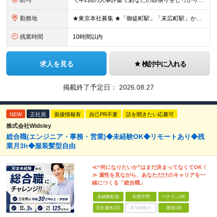
給与
＼年2回の人事評価であなたの頑張りをしっかり評価／ 月給30万円〜＋残業代別途全額支給 ■昇給年1回（6月）※直近の昇給幅も拡大中！ ■賞与年2回（7月・12月） ★賞与年2回！あなたの頑張りを正
勤務地
★東京本社募集 ★「御徒町駅」「末広町駅」からアクセス抜群！ 【東京本社】 東京都千代田区外神田5-3-2 日本マテリアルビル （変更の範囲）転勤を含め、上記以外の勤務なし
残業時間
10時間以内
求人を見る
検討中に入れる
掲載終了予定日：
2026.08.27
NEW
正社員
面接情報有
自己PR不要
話を聞きたい応募可
株式会社Widsley
総合職(エンジニア・事務・営業)◆未経験OK◆リモートあり◆残
業月3h◆服装髪型自由
≪“何になりたいか”はまだ決まってなくてOK！
≫ 適性を見ながら、あなただけのキャリアを一
緒につくる「総合職」
未経験歓迎
学歴不問
ベテランOK
完全週休2日
賞与複数月
面接1回