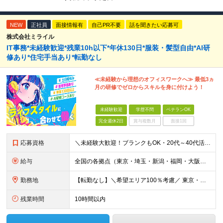
NEW
正社員
面接情報有
自己PR不要
話を聞きたい応募可
株式会社ミライル
IT事務*未経験歓迎*残業10h以下*年休130日*服装・髪型自由*AI研
修あり*住宅手当あり*転勤なし
≪未経験から理想のオフィスワークへ≫ 最低3ヵ
月の研修でゼロからスキルを身に付けよう！
未経験歓迎
学歴不問
ベテランOK
完全週休2日
賞与複数月
面接1回
応募資格
＼未経験大歓迎！ブランクもOK・20代～40代活躍中／ オフィスワーク初めての方もぜひご応募ください◎ ◆学歴不問 ◆未経験OK ◆既卒・第二新卒OK ～このような方にぴったりです～ ・安心の研修
給与
全国の各拠点（東京・埼玉・新潟・福岡・大阪）で募集中！ 給与は以下の通り、勤務地により異なります。 新潟勤務の場合 201,000円〜201,000円（試用期間変更なし）＋賞与 東京・埼玉勤務の場合
勤務地
【転勤なし】＼希望エリア100％考慮／ 東京・埼玉・新潟・福岡・大阪の各拠点 ※様々な企業の現場で、当社プロジェクトに加わり業務を行っていただきます。 ■新潟支店 〒950-0088 新潟県新潟市中
残業時間
10時間以内