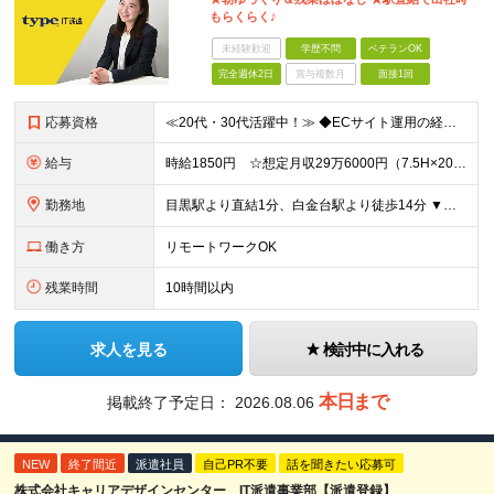
もらくらく♪
未経験歓迎
学歴不問
ベテランOK
完全週休2日
賞与複数月
面接1回
応募資格
≪20代・30代活躍中！≫ ◆ECサイト運用の経験 ◆Excel（VLOOKUP）の経験 ※ブランクがある方やこれまでのご経験に自信がない方も、まずはお気軽にご応募ください！ ※ご経歴をなるべく詳細
給与
時給1850円 ☆想定月収29万6000円（7.5H×20日+残業10H） ※交通費全額支給 ※在宅日数に応じて、在宅勤務手当あり
勤務地
目黒駅より直結1分、白金台駅より徒歩14分 ▼服装：私服 ▼働き方：一部在宅（週3日出社、週2日在宅勤務） ※業務に慣れるまでは出社となります。 ▼受動喫煙対策：屋内禁煙
働き方
リモートワークOK
残業時間
10時間以内
求人を見る
検討中に入れる
本日まで
掲載終了予定日：
2026.08.06
NEW
終了間近
派遣社員
自己PR不要
話を聞きたい応募可
株式会社キャリアデザインセンター IT派遣事業部【派遣登録】