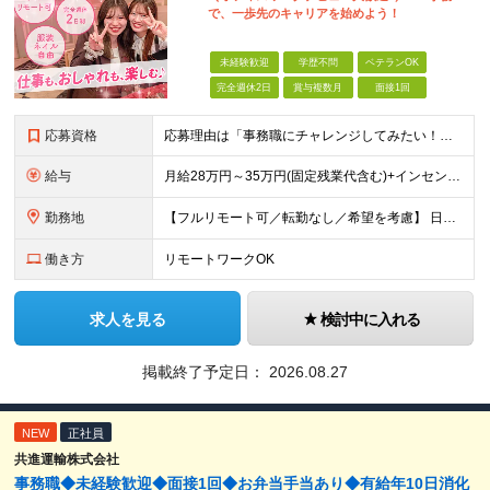
で、一歩先のキャリアを始めよう！
未経験歓迎
学歴不問
ベテランOK
完全週休2日
賞与複数月
面接1回
応募資格
応募理由は「事務職にチャレンジしてみたい！」でOK！ #学歴不問 #未経験OK #第二新卒歓迎 ★1つでも当てはまれば、マッチング率高め★ □ オフィスワークデビューしたい方 □ 人をサポートする
給与
月給28万円～35万円(固定残業代含む)+インセンティブ＋各種手当 ※経験・能力等を考慮の上、決定します。 ※残業はほとんどありませんが、発生した場合は時間外手当を100％支給します。 【固定残業
勤務地
【フルリモート可／転勤なし／希望を考慮】 日本47都道府県、どこでも就業可能！ （東京・神奈川・埼玉・千葉・北海道・宮城・愛知・大阪・福岡・新潟など 各拠点近郊のプロジェクト先） 【Point】
働き方
リモートワークOK
求人を見る
検討中に入れる
掲載終了予定日：
2026.08.27
NEW
正社員
共進運輸株式会社
事務職◆未経験歓迎◆面接1回◆お弁当手当あり◆有給年10日消化