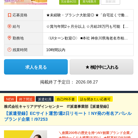
完全週休2日
賞与複数月
面接1回
応募資格
★未経験・ブランク大歓迎◎ ★「自宅近くで働きたい」もOKです！ ◇学歴不問 ◇未経験OK ◇PCの基礎操作が可能な方※Word、Excelの入力ができるレベル ～このような方を歓迎します！～ ◆
給与
☆賞与年間2ヶ月分以上 ☆月給28万円も可能 【未経験の方】 月給22万～24万円 【事務経験者の方】 月給25万～28万円 ※給与は経験・スキルに応じて適宜相談可能です ※試用期間3ヶ月（その
勤務地
〈UIターン歓迎◎〉 ■本社 神奈川県海老名市柏ケ谷四丁目9番地26号 (変更の範囲)上記を除く当社関連勤務地
残業時間
10時間以内
求人を見る
検討中に入れる
掲載終了予定日：
2026.08.27
NEW
終了間近
派遣社員
自己PR不要
話を聞きたい応募可
株式会社キャリアデザインセンター IT派遣事業部【派遣登録】
【派遣登録】ECサイト運営/週2日リモート！NY発の有名アパレル
ブランド企業！/97253
＼創業200年の歴史を持つNY創業ブランド企業／
★朝ゆっくり＆残業ほぼなし ★駅直結で出社時