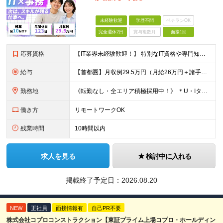
未経験歓迎
学歴不問
ベテランOK
完全週休2日
賞与複数月
面接1回
応募資格
【IT業界未経験歓迎！】 特別なIT資格や専門知識は必要ありません。 ・学歴不問（文系・理系不問） ・第二新卒、既卒の方も歓迎 ・20代を中心に幅広い年代が活躍中 ・基本的なPC操作ができる方 ・タ
給与
【首都圏】月収例29.5万円（月給26万円＋諸手当） 【東海・関西】月収例28.5万円（月給25万円＋諸手当） 【九州】月収例26万円（月給23万円＋諸手当） ※経験・スキル・前職給与を踏まえ、総合
勤務地
《転勤なし・全エリア積極採用中！》 ＊U・Iターンも歓迎 ＊研修はオンライン実施 ★勤務エリアは下記よりお選びいただけます★ 【首都圏】東京・神奈川・千葉・埼玉 【東海】愛知 【関西】大阪、京都、兵庫
働き方
リモートワークOK
残業時間
10時間以内
求人を見る
検討中に入れる
掲載終了予定日：
2026.08.20
NEW
正社員
面接情報有
自己PR不要
株式会社コプロコンストラクション【東証プライム上場コプロ・ホールディン