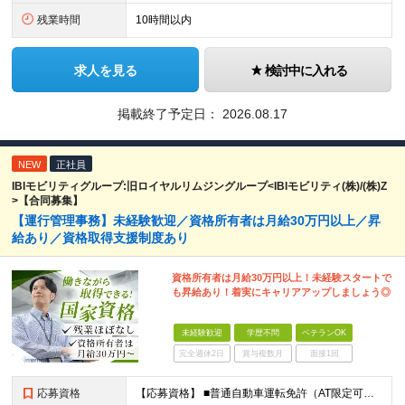
残業時間
10時間以内
求人を見る
検討中に入れる
掲載終了予定日：
2026.08.17
NEW
正社員
IBIモビリティグループ:旧ロイヤルリムジングループ<IBIモビリティ(株)/(株)Z
>【合同募集】
【運行管理事務】未経験歓迎／資格所有者は月給30万円以上／昇
給あり／資格取得支援制度あり
資格所有者は月給30万円以上！未経験スタートで
も昇給あり！着実にキャリアアップしましょう◎
未経験歓迎
学歴不問
ベテランOK
完全週休2日
賞与複数月
面接1回
応募資格
【応募資格】 ■普通自動車運転免許（AT限定可） ■PCの基礎知識（Excel・Wordの基本操作ができればOK） 【歓迎資格】 ■旅客運行管理者 ■衛生管理者資格 など ※各種資格所有者は優遇