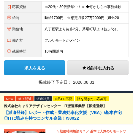
応募資格
≪20代・30代活躍中！≫ ◆何かしらの事務経験 ◆電話での顧客対応経験 ◆ExcelもしくはGoogleスプレッドシートの実務使用経験 ※ブランクがある方やこれまでのご経験に自信がない方も、まずは
給与
時給1700円 ☆想定月収27万2000円（8H×20日） ※交通費全額支給 ※在宅日数に応じて、在宅勤務手当あり
勤務地
八丁堀駅より徒歩2分、茅場町駅より徒歩6分、宝町駅より徒歩8分 ▼服装：私服（髪色、髪型、ネイル、アクセサリーも自由） ▼働き方：在宅勤務 ※基本就業初日のみ出社、それ以降在宅勤務になります。 ▼受
働き方
フルリモートがメイン
残業時間
10時間以内
求人を見る
検討中に入れる
掲載終了予定日：
2026.08.31
NEW
終了間近
派遣社員
自己PR不要
話を聞きたい応募可
株式会社キャリアデザインセンター IT派遣事業部【派遣登録】
【派遣登録】レポート作成・業務効率化支援（VBA）/基本在宅
◎ITに強みを持つコンサル企業！/98022
＼勤務時間相談可＊／ 基本は人気のリモートワ