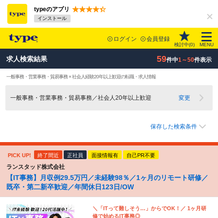
typeのアプリ
インストール
ログイン
会員登録
検討中(
0
)
MENU
59
求人検索結果
件中
1～50
件表示
一般事務・営業事務・貿易事務 × 社会人経験20年以上歓迎の転職・求人情報
一般事務・営業事務・貿易事務／社会人20年以上歓迎
変更
保存した検索条件
PICK UP!
終了間近
正社員
面接情報有
自己PR不要
ランスタッド株式会社
【IT事務】月収例29.5万円／未経験98％／1ヶ月のリモート研修／
既卒・第二新卒歓迎／年間休日123日/OW
＼「ITって難しそう…」からでOK！／ 1ヶ月研
修で始めるIT事務◎