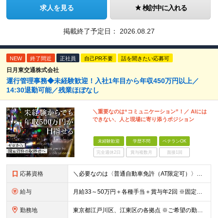
求人を見る
検討中に入れる
掲載終了予定日：
2026.08.27
NEW
終了間近
正社員
自己PR不要
話を聞きたい応募可
日月東交通株式会社
運行管理事務◆未経験歓迎！入社1年目から年収450万円以上／
14:30退勤可能／残業ほぼなし
＼重要なのは“コミュニケーション”！／ AIには
できない、人と現場に寄り添うポジション
未経験歓迎
学歴不問
ベテランOK
完全週休2日
賞与複数月
面接1回
応募資格
＼必要なのは〈普通自動車免許（AT限定可）〉のみ／ ■未経験歓迎 ■学歴不問 ■第二新卒・ブランクOK ＼異職種からの転職者が多数活躍しています／ ■ドライバー…タクシー／ハイヤー／バスなど ■店舗
給与
月給33～50万円＋各種手当＋賞与年2回 ※固定残業代（59,400円～90,000円／30時間分）を含みます。 ※超過分は別途全額支給いたします。 ※経験・年齢・スキルなどを考慮し、当社規程により
勤務地
東京都江戸川区、江東区の各拠点 ※ご希望の勤務地を考慮 ※車・バイク通勤OK（拠点による） ※社用車貸与（規程あり）