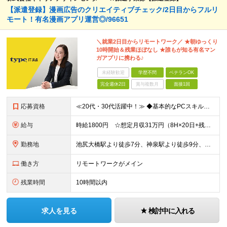
【派遣登録】漫画広告のクリエイティブチェック/2日目からフルリ
モート！有名漫画アプリ運営◎/96651
＼就業2日目からリモートワーク／ ★朝ゆっくり
10時開始＆残業ほぼなし ★誰もが知る有名マン
ガアプリに携わる♪
未経験歓迎
学歴不問
ベテランOK
完全週休2日
賞与複数月
面接1回
応募資格
≪20代・30代活躍中！≫ ◆基本的なPCスキル・ITリテラシー （複数のWeb管理画面や各種ツールの操作に抵抗がなく、仕様が異なる画面でも応用・適応して使える方） ◆細かい作業をミスなく丁寧に対応
給与
時給1800円 ☆想定月収31万円（8H×20日+残業10H） ※交通費全額支給 ※在宅日数に応じて、在宅勤務手当あり
勤務地
池尻大橋駅より徒歩7分、神泉駅より徒歩9分、渋谷駅より徒歩10分 ▼服装：オフィスカジュアル ▼働き方：在宅勤務 ※原則リモートワークの勤務となります。 ※レクチャーについてもリモートで行いますので
働き方
リモートワークがメイン
残業時間
10時間以内
求人を見る
検討中に入れる