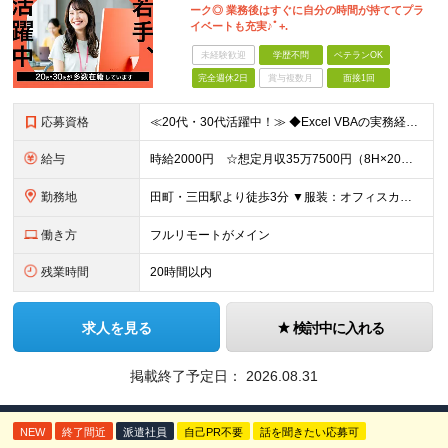
ーク◎ 業務後はすぐに自分の時間が持ててプラ
イベートも充実♪ﾟ+.
未経験歓迎
学歴不問
ベテランOK
完全週休2日
賞与複数月
面接1回
応募資格
≪20代・30代活躍中！≫ ◆Excel VBAの実務経験 ※ブランクがある方やこれまでのご経験に自信がない方も、まずはお気軽にご応募ください！ ※ご経歴をなるべく詳細に記載いただけると、面談までが
給与
時給2000円 ☆想定月収35万7500円（8H×20日+残業15H） ※交通費全額支給 ※在宅日数に応じて、在宅勤務手当あり
勤務地
田町・三田駅より徒歩3分 ▼服装：オフィスカジュアル ▼働き方：基本リモート勤務 ※研修期間は出社＋在宅のハイブリッド勤務となります。 ▼受動喫煙対策：屋内禁煙 【体制】 リーダー1名、担当者2名
働き方
フルリモートがメイン
残業時間
20時間以内
求人を見る
検討中に入れる
掲載終了予定日：
2026.08.31
NEW
終了間近
派遣社員
自己PR不要
話を聞きたい応募可