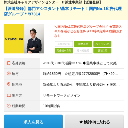
株式会社キャリアデザインセンター IT派遣事業部【派遣登録】
【派遣登録】部門アシスタント/基本リモート！国内No.1広告代理
店グループ＊/97314
＼国内No.1広告代理店グループ会社／ ★英語ス
キルを活かせるお仕事 ★17時半定時＆残業ほぼ
なし
未経験歓迎
学歴不問
ベテランOK
完全週休2日
賞与複数月
面接1回
応募資格
≪20代・30代活躍中！≫ ◆営業事務としての経験 ◆英語のテキストコミュニケーションに抵抗のない方 ※ブランクがある方やこれまでのご経験に自信がない方も、まずはお気軽にご応募ください！ ※ご経歴を
給与
時給1850円 ☆想定月収27万2800円（7H×20日+残業7.5H） ※交通費全額支給 ※在宅日数に応じて、在宅勤務手当あり
勤務地
新橋駅より直結3分、汐留駅より徒歩2分 ▼服装：オフィスカジュアル ▼働き方：在宅勤務 ※出社要請に対して問題なく出社できる方歓迎 ▼受動喫煙対策：屋内原則禁煙（指定たばこ専用室あり）
働き方
リモートワークがメイン
残業時間
10時間以内
求人を見る
検討中に入れる