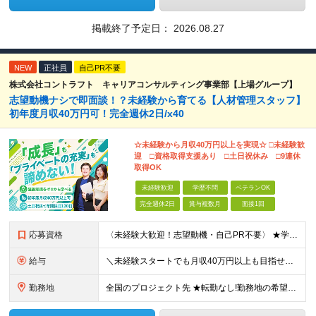
掲載終了予定日：
2026.08.27
NEW
正社員
自己PR不要
株式会社コントラフト キャリアコンサルティング事業部【上場グループ】
志望動機ナシで即面談！？未経験から育てる【人材管理スタッフ】
初年度⽉収40万円可！完全週休2日/x40
☆未経験から月収40万円以上を実現☆ □未経験歓
迎 □資格取得支援あり □土日祝休み □9連休
取得OK
未経験歓迎
学歴不問
ベテランOK
完全週休2日
賞与複数月
面接1回
応募資格
〈未経験大歓迎！志望動機・自己PR不要〉 ★学歴・職歴・転職回数・正社員経験の有無など一切不問 ★39歳以下の方※若年層の長期キャリア形成のため 普通自動車免許（AT限定可） ※北海道、東北、東海、
給与
＼未経験スタートでも月収40万円以上も目指せます／ ★①②から選択OK！ 相談のうえ最終的に会社が決定し、内定時に通知します。 ①：月給（～50万円）+残業代全額支給 ■関東・北信越 月給30万円
勤務地
全国のプロジェクト先 ★転勤なし!勤務地の希望考慮! ★U・Iターン歓迎! ★直行直帰OK! ■関東／東京、神奈川、埼玉、千葉、群馬、栃木、茨城 ■東北／青森、秋田、岩手、宮城、福島、山形 ■関西／