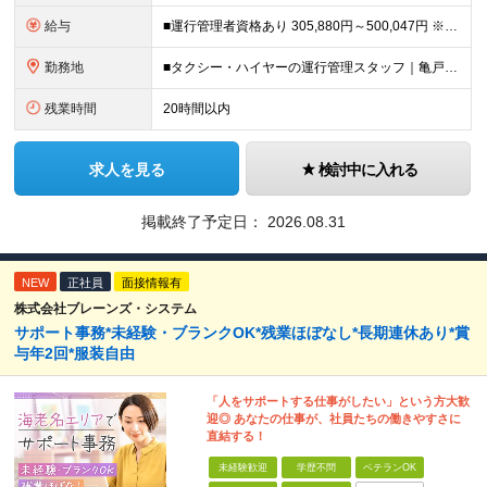
給与
■運行管理者資格あり 305,880円～500,047円 ※能力、経験考慮します。 ※残業代は別途支給いたします。 ■未経験・運行管理資格なし 265,982円～433,551円 ※能力、経験考慮し
勤務地
■タクシー・ハイヤーの運行管理スタッフ｜亀戸 東京都 江東区 亀戸7-24-1 ■タクシー・ハイヤーの運行管理スタッフ｜船堀 東京都 江戸川区 船堀5丁目12-15 ■タクシー・ハイヤーの運行管理
残業時間
20時間以内
求人を見る
検討中に入れる
掲載終了予定日：
2026.08.31
NEW
正社員
面接情報有
株式会社ブレーンズ・システム
サポート事務*未経験・ブランクOK*残業ほぼなし*長期連休あり*賞
与年2回*服装自由
「人をサポートする仕事がしたい」という方大歓
迎◎ あなたの仕事が、社員たちの働きやすさに
直結する！
未経験歓迎
学歴不問
ベテランOK