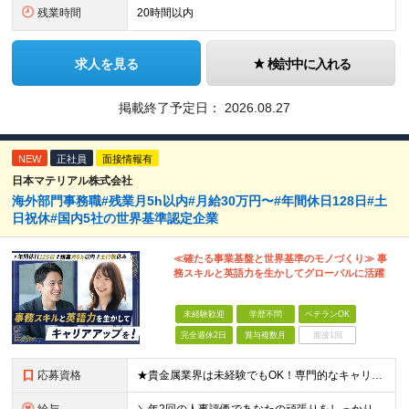
残業時間
20時間以内
求人を見る
検討中に入れる
掲載終了予定日：
2026.08.27
NEW
正社員
面接情報有
日本マテリアル株式会社
海外部門事務職#残業月5h以内#月給30万円〜#年間休日128日#土
日祝休#国内5社の世界基準認定企業
≪確たる事業基盤と世界基準のモノづくり≫ 事
務スキルと英語力を生かしてグローバルに活躍
未経験歓迎
学歴不問
ベテランOK
完全週休2日
賞与複数月
面接1回
応募資格
★貴金属業界は未経験でもOK！専門的なキャリアを歩みたい方にピッタリ ■学歴不問 【必須条件】 ●英語で基本的なコミュニケーションが取れる方 ●何らかの事務経験があり、柔軟に対応できる方 ＼こんな