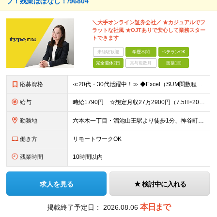
プ！残業ほぼなし！/96804
＼大手オンライン証券会社／ ★カジュアルでフ
ラットな社風 ★OJTありで安心して業務スター
トできます
未経験歓迎
学歴不問
ベテランOK
完全週休2日
賞与複数月
面接1回
応募資格
≪20代・30代活躍中！≫ ◆Excel（SUM関数程度）の実務経験 ◆社内の関係者と連携しながら業務を進めた経験がある方 ※ブランクがある方やこれまでのご経験に自信がない方も、まずはお気軽にご応募
給与
時給1790円 ☆想定月収27万2900円（7.5H×20日＋残業2.5H） ※交通費全額支給 ※在宅日数に応じて、在宅勤務手当あり
勤務地
六本木一丁目・溜池山王駅より徒歩1分、神谷町駅より徒歩8分、赤坂駅より徒歩9分 ▼服装：私服 ▼働き方：一部在宅（週3日程度） ※業務に慣れるまで（約1ヶ月程）は出社となります。 ※在宅勤務の曜日は
働き方
リモートワークOK
残業時間
10時間以内
求人を見る
検討中に入れる
本日まで
掲載終了予定日：
2026.08.06