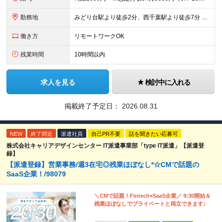
勤務地
みどり台駅より徒歩2分、西千葉駅より徒歩7分 ▼服装：私服 ▼働き方：完全在宅勤務 ※初日から在宅勤務となります。 ▼受動喫煙対策：屋内禁煙
働き方
リモートワークOK
残業時間
10時間以内
求人を見る
検討中に入れる
掲載終了予定日：
2026.08.31
NEW
終了間近
派遣社員
自己PR不要
話を聞きたい応募可
株式会社キャリアデザインセンター IT派遣事業部「type IT派遣」【派遣登
録】
【派遣登録】営業事務/週3在宅◎残業ほぼなし*☆CMで話題の
SaaS企業！/98079
＼CMで話題！Fintech×SaaS企業／ 9:30開始＆
残業ほぼなしでプライベートと両立できます♪