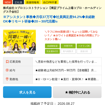
NEW
正社員
面接情報有
自己PR不要
株式会社コプロコンストラクション【東証プライム上場コプロ・ホールディン
グス子会社】
※アシスタント事務◆月収37万可◆社員満足度94.2%◆未経験
OK◆リモート研修◆20～30代活躍/c
＼ラフにWeb面接1回！ちょっと話聞いてみな
い？／ ★ホワイト企業認定★30名の同期とアシ
スタント職へ♪
未経験歓迎
学歴不問
ベテランOK
完全週休2日
賞与複数月
面接1回
応募資格
＼意欲や熱意などを重視した採用を行っています／ ●未経験・第二新卒歓迎 ●学歴・年齢・転職回数は一切不問です！ ※新卒の方もご応募可能 （待遇・募集要項等は別途ご案内いたします） ※入社時期は柔軟に対
給与
★経験者は月給50万円～90万円 【首都圏】 月給30万1230円〜 ⇒基本22万7000円+地域6万4230円+皆勤1万円 【群馬/栃木/茨城】 月給28万1090円〜 ⇒基本23万4000円+
勤務地
★U・Iターン歓迎！★直行・直帰OK！ ★車通勤可能のエリアもあり！★出張なしの働き方も可能 全国47都道府県の各プロジェクト（転勤なし！勤務地に対する希望も実現可能！） 「自宅から1時間以内で通え
求人を見る
検討中に入れる
掲載終了予定日：
2026.08.27