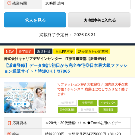
残業時間
10時間以内
求人を見る
検討中に入れる
掲載終了予定日：
2026.08.31
NEW
終了間近
派遣社員
自己PR不要
話を聞きたい応募可
株式会社キャリアデザインセンター IT派遣事業部【派遣登録】
【派遣登録】データ集計/初日から完全在宅◎日本最大級ファッシ
ョン通販サイト＊時短OK！/97865
＼ファッション好き大歓迎◎／ 国内超大手企業
で働くチャンス＊ 残業ほぼなしでムリなく働け
ます♪
未経験歓迎
学歴不問
ベテランOK
完全週休2日
賞与複数月
面接1回
応募資格
≪20代・30代活躍中！≫ ◆Excelを用いてデータ集計、抽出の実務経験がある方 ◆タスク管理ツールの使用経験がある方 ※ブランクがある方やこれまでのご経験に自信がない方も、まずはお気軽にご応募く
給与
時給2000円 ☆想定月収34万5000円（8H×20日+残業10H） ※交通費全額支給 ※在宅日数に応じて、在宅勤務手当あり