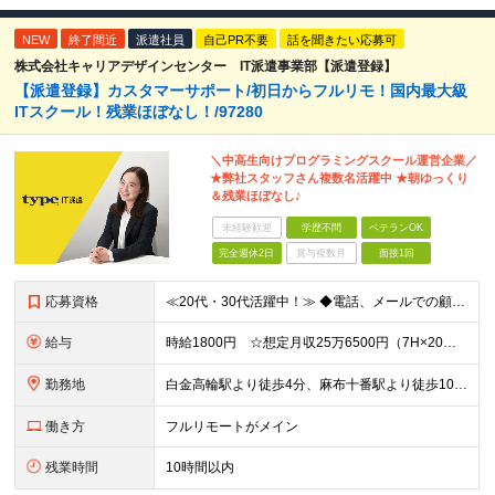
NEW
終了間近
派遣社員
自己PR不要
話を聞きたい応募可
株式会社キャリアデザインセンター IT派遣事業部【派遣登録】
【派遣登録】カスタマーサポート/初日からフルリモ！国内最大級
ITスクール！残業ほぼなし！/97280
＼中高生向けプログラミングスクール運営企業／
★弊社スタッフさん複数名活躍中 ★朝ゆっくり
＆残業ほぼなし♪
未経験歓迎
学歴不問
ベテランOK
完全週休2日
賞与複数月
面接1回
応募資格
≪20代・30代活躍中！≫ ◆電話、メールでの顧客対応経験 ※ブランクがある方やこれまでのご経験に自信がない方も、まずはお気軽にご応募ください！ ※ご経歴をなるべく詳細に記載いただけると、面談までが
給与
時給1800円 ☆想定月収25万6500円（7H×20日＋残業2.5H） ※交通費全額支給 ※在宅日数に応じて、在宅勤務手当あり
勤務地
白金高輪駅より徒歩4分、麻布十番駅より徒歩10分 ▼服装：私服 ▼働き方：基本フルリモート ※就業初日までにPCを郵送の上、在宅勤務の予定です。 ▼受動喫煙対策：屋内禁煙
働き方
フルリモートがメイン
残業時間
10時間以内