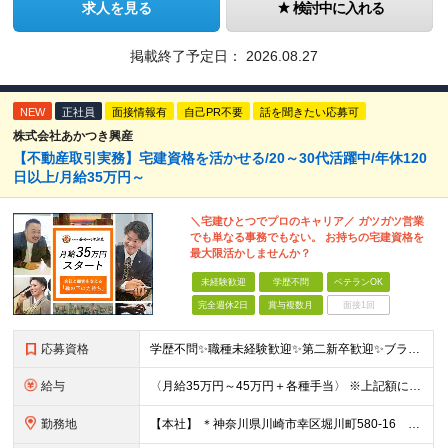
求人を見る
検討中に入れる
掲載終了予定日：
2026.08.27
NEW
正社員
面接情報有
自己PR不要
話を聞きたい応募可
株式会社あかつき興産
【不動産取引実務】宅建資格を活かせる/20～30代活躍中/年休120
日以上/月給35万円～
＼宅建ひとつでプロのキャリア／ ガツガツ営業
でも単なる事務でもない。 お持ちの宅建資格を
最大限活かしませんか？
未経験歓迎
学歴不問
ベテランOK
完全週休2日
賞与複数月
面接1回
応募資格
学歴不問✨職種未経験歓迎✨第二新卒歓迎✨ブランクOK❕ ■宅地建物取引士の資格をお持ちの方 （宅建試験に合格していて宅建士証未交付の方もOK） ◎不動産業界の経験をお持ちの方は歓迎します！
給与
〈月給35万円～45万円＋各種手当〉 ※上記額にはみなし残業代（45時間分・8万700円以上）および一律支給の宅建手当（2万円）を含みます。超過分は全額支給いたします。 ※経験・能力を考慮して決定
勤務地
【本社】 ＊神奈川県川崎市幸区堀川町580-16 川崎テックセンター9階 ※転勤はありません ※受動喫煙対策あり(オフィス内分煙)