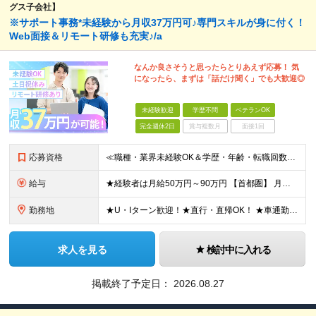
グス子会社】
※サポート事務*未経験から月収37万円可♪専門スキルが身に付く！
Web面接＆リモート研修も充実♪/a
なんか良さそうと思ったらとりあえず応募！ 気
になったら、まずは「話だけ聞く」でも大歓迎◎
未経験歓迎
学歴不問
ベテランOK
完全週休2日
賞与複数月
面接1回
応募資格
≪職種・業界未経験OK＆学歴・年齢・転職回数不問≫ ◆第二新卒歓迎 ◆社会人経験不問 ◆資格不問 ※新卒の方もご応募可能 （待遇・募集要項等は別途ご案内いたします） ※入社時期は柔軟に対応します！半年
給与
★経験者は月給50万円～90万円 【首都圏】 月給30万1230円〜 ⇒基本22万7000円+地域6万4230円+皆勤1万円 【群馬/栃木/茨城】 月給28万1090円〜 ⇒基本23万4000円+
勤務地
★U・Iターン歓迎！★直行・直帰OK！ ★車通勤可能のエリアもあり！★出張なしの働き方も可能 全国47都道府県の各プロジェクト（転勤なし！勤務地に対する希望も実現可能！） 「自宅から1時間以内で通え
求人を見る
検討中に入れる
掲載終了予定日：
2026.08.27