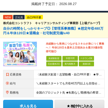
掲載終了予定日：
2026.08.27
NEW
正社員
自己PR不要
株式会社コントラフト キャリアコンサルティング事業部【上場グループ】
自分の時間をしっかりキープ◎【管理系事務職】★想定年収480万
円＆年休120日★退職金・社宅制度完備/x40
未経験から将来につながるスキルが身につく事務
へ！ 年休120日＆基本土日祝休み＆最大9連休取
得可能◎
未経験歓迎
学歴不問
ベテランOK
完全週休2日
賞与複数月
面接1回
応募資格
〈未経験大歓迎！志望動機・自己PR不要〉 ★学歴・職歴・転職回数・正社員経験の有無など一切不問 ★39歳以下の方※若年層の長期キャリア形成のため 普通自動車免許（AT限定可） ※北海道、東北、東海、
給与
＼未経験スタートでも月収40万円以上も目指せます／ ★①②から選択OK！ 相談のうえ最終的に会社が決定し、内定時に通知します。 ①：月給（～50万円）+残業代全額支給 ■関東・北信越 月給30万円
勤務地
全国のプロジェクト先 ★転勤なし!勤務地の希望考慮! ★U・Iターン歓迎! ★直行直帰OK! ■関東／東京、神奈川、埼玉、千葉、群馬、栃木、茨城 ■東北／青森、秋田、岩手、宮城、福島、山形 ■関西／
求人を見る
検討中に入れる