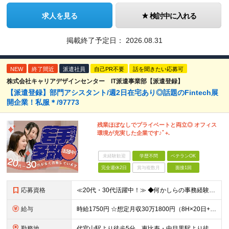
求人を見る
検討中に入れる
掲載終了予定日：
2026.08.31
NEW
終了間近
派遣社員
自己PR不要
話を聞きたい応募可
株式会社キャリアデザインセンター IT派遣事業部【派遣登録】
【派遣登録】部門アシスタント/週2日在宅あり◎話題のFintech展
開企業！私服＊/97773
残業ほぼなしでプライベートと両立◎ オフィス
環境が充実した企業です♪ﾟ+.
未経験歓迎
学歴不問
ベテランOK
完全週休2日
賞与複数月
面接1回
応募資格
≪20代・30代活躍中！≫ ◆何かしらの事務経験 ◆Excelスキル（SUM関数など初級関数程度） ※ブランクがある方やこれまでのご経験に自信がない方も、まずはお気軽にご応募ください！ ※ご経歴をな
給与
時給1750円 ☆想定月収30万1800円（8H×20日+残業10H） ※交通費全額支給 ※在宅日数に応じて、在宅勤務手当あり
勤務地
代官山駅より徒歩5分、恵比寿・中目黒駅より徒歩10分 ▼服装：オフィスカジュアル ▼働き方：一部在宅（週2日） ※入社から1～２ヶ月はOJTのため原則出社となります。 ▼受動喫煙対策：屋内禁煙