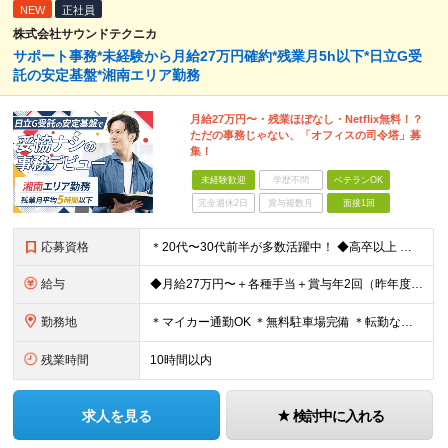
NEW
正社員
株式会社サウンドテクニカ
サポート事務*未経験から月給27万円確約*残業月5h以下*日立G受
託の安定基盤*湘南エリア勤務
月給27万円〜・残業ほぼなし・Netflix無料！？
ただの事務じゃない、「オフィスの司令塔」募
集！
未経験歓迎
学歴不問
ベテランOK
完全週休2日
賞与複数月
面接1回
応募資格
＊20代〜30代前半が多数活躍中！ ◆高卒以上 ◆～40歳まで ※例外事由: 3号のイ （長期勤続によるキャリア形成を図る観点から 若年者等を期間の定めのない労働契約の対象として募集・採用するた
給与
◆月給27万円〜＋各種手当＋賞与年2回（昨年度実績2〜4ヶ月分） ※給与には一律の固定残業代（20時間分・3万2780円以上）を含みます。 ※超過分は追加支給。 ※試用期間6か月あり（給与/待遇に差異
勤務地
＊マイカー通勤OK ＊無料駐車場完備 ＊転勤なし ＊U・Iターンも大歓迎 ◆神奈川県藤沢市石川1-1-14 ※(変更の範囲)上記を除く当社関連勤務地
残業時間
10時間以内
求人を見る
検討中に入れる