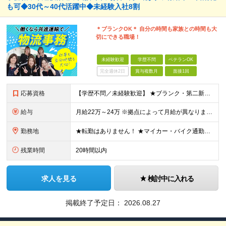
も可◆30代～40代活躍中◆未経験入社8割
＊ブランクOK＊ 自分の時間も家族との時間も大
切にできる職場！
未経験歓迎
学歴不問
ベテランOK
完全週休2日
賞与複数月
面接1回
応募資格
【学歴不問／未経験歓迎】 ★ブランク・第二新卒歓迎 ★人物・意欲重視の採用です！文系・理系も一切問いません ＜こんな方にピッタリの環境です＞ ◎人とコミュニケーションを取るのが好きな方 ◎誰かのサポ
給与
月給22万～24万 ※拠点によって月給が異なります。 ※共通｜試用期間２ヶ月～６カ月あり。期間中の給与・待遇・雇用形態に差異はありません （能力経験次第では試用期間なし） 【勤務拠点】 【宮城】
勤務地
★転勤はありません！ ★マイカー・バイク通勤OK！（無料駐⾞場完備） ◆仙台物流センター／富谷市成田9-8-4 ※配属先は希望を考慮します ※変更の範囲：上記を除く当社関連勤務地
残業時間
20時間以内
求人を見る
検討中に入れる
掲載終了予定日：
2026.08.27