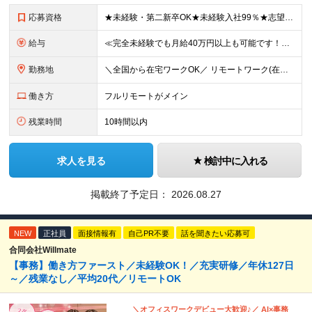
応募資格
★未経験・第二新卒OK★未経験入社99％★志望動機不問 ■職種・業界経験不問、第二新卒大歓迎！ ■学歴不問 ≪一つでも当てはまる方はぜひご応募ください！≫ □はっきりしたキャリアの希望がない □こ
給与
≪完全未経験でも月給40万円以上も可能です！≫ -------------- 【1】ITエンジニア 月給26万円～50万円＋プロジェクト手当＋資格手当 【2】IT事務、営業事務 月給26万円～50万
勤務地
＼全国から在宅ワークOK／ リモートワーク(在宅勤務)or東京本社、大阪支社、または東京23区、大阪のお客様先での勤務 ★転勤はありません ★希望をもとに配属先を決定します ★リモートワーク率5割
働き方
フルリモートがメイン
残業時間
10時間以内
求人を見る
検討中に入れる
掲載終了予定日：
2026.08.27
NEW
正社員
面接情報有
自己PR不要
話を聞きたい応募可
合同会社Willmate
【事務】働き方ファースト／未経験OK！／充実研修／年休127日
～／残業なし／平均20代／リモートOK
＼オフィスワークデビュー大歓迎♪／ AI×事務