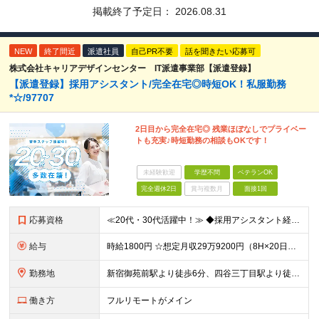
掲載終了予定日：
2026.08.31
NEW
終了間近
派遣社員
自己PR不要
話を聞きたい応募可
株式会社キャリアデザインセンター IT派遣事業部【派遣登録】
【派遣登録】採用アシスタント/完全在宅◎時短OK！私服勤務
*☆/97707
2日目から完全在宅◎ 残業ほぼなしでプライベー
トも充実♪時短勤務の相談もOKです！
未経験歓迎
学歴不問
ベテランOK
完全週休2日
賞与複数月
面接1回
応募資格
≪20代・30代活躍中！≫ ◆採用アシスタント経験 ◆リモート勤務の経験 ※ブランクがある方やこれまでのご経験に自信がない方も、まずはお気軽にご応募ください！ ※ご経歴をなるべく詳細に記載いただける
給与
時給1800円 ☆想定月収29万9200円（8H×20日＋残業5H） ※交通費全額支給 ※在宅日数に応じて、在宅勤務手当あり
勤務地
新宿御苑前駅より徒歩6分、四谷三丁目駅より徒歩8分 ▼服装：私服 ▼働き方：在宅勤務 ※就業初日のみ出社いただき、その後は在宅勤務です。 ▼受動喫煙対策：屋内禁煙
働き方
フルリモートがメイン