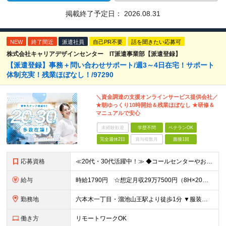
掲載終了予定日：
2026.08.31
NEW
終了間近
派遣社員
自己PR不要
話を聞きたい応募可
株式会社キャリアデザインセンター IT派遣事業部【派遣登録】
【派遣登録】事務＋問い合わせサポート/週3～4日在宅！サポート
体制充実！残業ほぼなし！/97290
＼資金調達の支援オンラインサービス提供会社／
★朝ゆっくり10時開始＆残業ほぼなし ★研修＆
マニュアルで安心
未経験歓迎
学歴不問
ベテランOK
完全週休2日
賞与複数月
面接1回
応募資格
≪20代・30代活躍中！≫ ◆コールセンターやお客様サポートなど、お客様と接する経験がある方 ※ブランクがある方やこれまでのご経験に自信がない方も、まずはお気軽にご応募ください！ ※ご経歴をなるべく
給与
時給1790円 ☆想定月収29万7500円（8H×20日＋残業5H） ※交通費全額支給 ※在宅日数に応じて、在宅勤務手当あり
勤務地
六本木一丁目・溜池山王駅より徒歩1分 ▼服装：私服（サンダル、デニムOK） ▼働き方：一部在宅（週3～4日） ※現在は週1日出社、週4日在宅勤務となります。 ※研修中から在宅の日については在宅での研
働き方
リモートワークOK