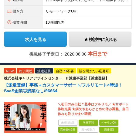
働き方
リモートワークOK
残業時間
10時間以内
求人を見る
検討中に入れる
本日まで
掲載終了予定日：
2026.08.06
NEW
終了間近
派遣社員
自己PR不要
話を聞きたい応募可
株式会社キャリアデザインセンター IT派遣事業部【派遣登録】
【派遣登録】事務＋カスタマーサポート/フルリモート×時短！
SaaS企業◎残業なし/96664
＼初日のみ出社＊基本はフルリモ／ ★サポート
体制充実 ★病欠やあらかじめの休み調整、当日
休みも取りやすい環境
未経験歓迎
学歴不問
ベテランOK
完全週休2日
賞与複数月
面接1回