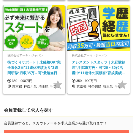
株式会社アーキ・ジャパン
株式会社アーキ・ジャパン
街づくりサポート｜未経験OK*完
アシスタントスタッフ｜未経験歓
全週休2日*11連休実績あり*3週
迎*月収35万円～可*20～30代活
間研修*月収35万～可*最短当日内
躍中*11連休の実績有*育成実績
定可
8000名～
350～900万円
350～900万円
東京都_神奈川県_埼玉県_千葉県_大阪府…
東京都_神奈川県_埼玉県_千葉県_大阪府…
会員登録して求人を探す
会員登録すると、スカウトメールを求人企業から受け取れます！