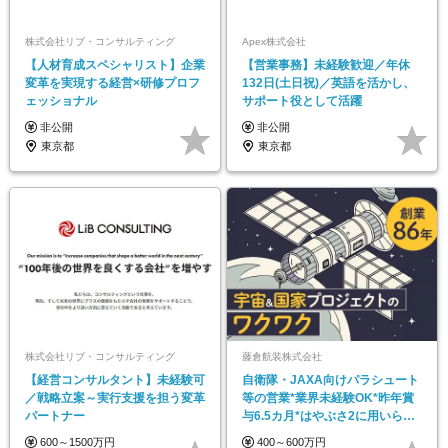
株式会社リブ・コンサルティング
Apex株式会社
【人材育成スペシャリスト】企業
【営業事務】未経験歓迎／年休
変革を実現する経営×研修プロフ
132日(土日祝)／英語を活かし、
ェッショナル
サポート役として活躍
非公開
非公開
東京都
東京都
株式会社リブ・コンサルティング
藤倉航装株式会社
【経営コンサルタント】未経験可
自衛隊・JAXA向けパラシュート
／戦略立案～実行支援を担う変革
等の営業*業界未経験OK*昨年賞
パートナー
与6.5カ月*はやぶさ2に用いられ
た自社製品有
600～1500万円
400～600万円