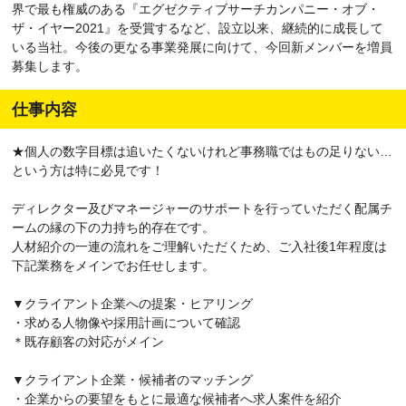
界で最も権威のある『エグゼクティブサーチカンパニー・オブ・
ザ・イヤー2021』を受賞するなど、設立以来、継続的に成長して
いる当社。今後の更なる事業発展に向けて、今回新メンバーを増員
募集します。
仕事内容
★個人の数字目標は追いたくないけれど事務職ではもの足りない…
という方は特に必見です！
ディレクター及びマネージャーのサポートを行っていただく配属チ
ームの縁の下の力持ち的存在です。
人材紹介の一連の流れをご理解いただくため、ご入社後1年程度は
下記業務をメインでお任せします。
▼クライアント企業への提案・ヒアリング
・求める人物像や採用計画について確認
＊既存顧客の対応がメイン
▼クライアント企業・候補者のマッチング
・企業からの要望をもとに最適な候補者へ求人案件を紹介