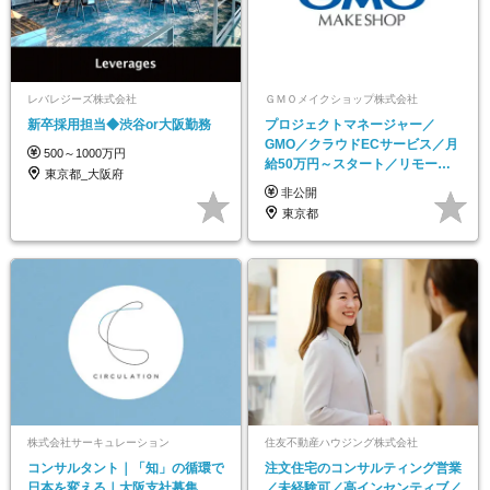
レバレジーズ株式会社
ＧＭＯメイクショップ株式会社
新卒採用担当◆渋谷or大阪勤務
プロジェクトマネージャー／
GMO／クラウドECサービス／月
500～1000万円
給50万円～スタート／リモート
東京都_大阪府
ワーク併用
非公開
東京都
株式会社サーキュレーション
住友不動産ハウジング株式会社
コンサルタント｜「知」の循環で
注文住宅のコンサルティング営業
日本を変える｜大阪支社募集
／未経験可／高インセンティブ／