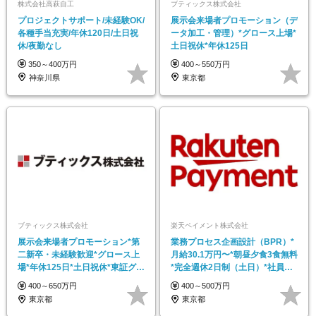
株式会社高萩自工
ブティックス株式会社
プロジェクトサポート/未経験OK/
展示会来場者プロモーション（デ
各種手当充実/年休120日/土日祝
ータ加工・管理）*グロース上場*
休/夜勤なし
土日祝休*年休125日
350～400万円
400～550万円
神奈川県
東京都
ブティックス株式会社
楽天ペイメント株式会社
展示会来場者プロモーション*第
業務プロセス企画設計（BPR）*
二新卒・未経験歓迎*グロース上
月給30.1万円〜*朝昼夕食3食無料
場*年休125日*土日祝休*東証グロ
*完全週休2日制（土日）*社員持
ース上場
株会
400～650万円
400～500万円
東京都
東京都