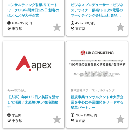
コンサルティング営業/リモート
ビジネスプロデューサー・ビジネ
ワークOK/年間休日125日/顧客の
スデザイナー候補/トヨタ×電通の
ほとんどが大手企業
マーケティング会社/正社員登用
率9割/第二新卒
450～950万円
450～600万円
東京都
東京都
Apex株式会社
株式会社リブ・コンサルティング
【人事】年休132日／英語を活か
新規事業コンサルタント◆大手企
して活躍／未経験OK／在宅勤務
業を中心に事業開発をリードする
可
変革パートナー
非公開
700～1500万円
東京都
東京都