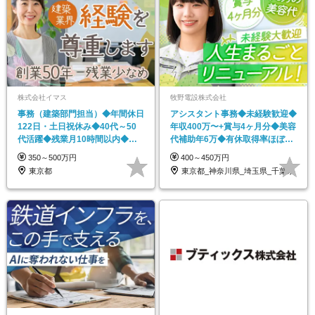
株式会社イマス
牧野電設株式会社
事務（建築部門担当）◆年間休日
アシスタント事務◆未経験歓迎◆
122日・土日祝休み◆40代～50
年収400万〜+賞与4ヶ月分◆美容
代活躍◆残業月10時間以内◆時
代補助年6万◆有休取得率ほぼ
短勤務相談可
100%
350～500万円
400～450万円
東京都
東京都_神奈川県_埼玉県_千葉県