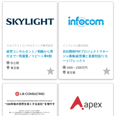
スカイライトコンサルティング株式会社
インフォコム株式会社
経営コンサルタント／戦略から実
自社開発PM/プロジェクトマネー
行まで一気通貫／リピート率8割
ジャ募集/経営層と直接対話/リモ
ート/フレックス
非公開
1000～1300万円
東京都
東京都