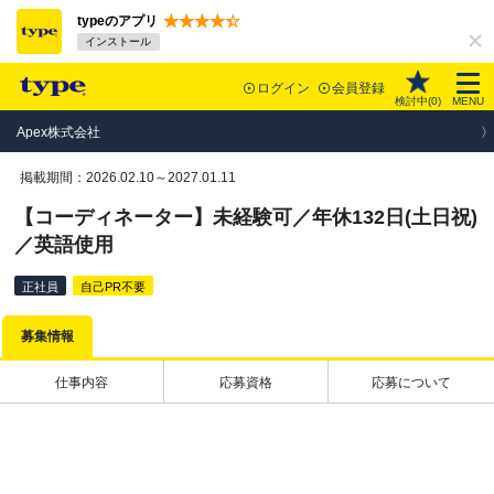
typeのアプリ
インストール
ログイン
会員登録
検討中(
0
)
MENU
Apex株式会社
掲載期間：2026.02.10～2027.01.11
【コーディネーター】未経験可／年休132日(土日祝)
／英語使用
正社員
自己PR不要
募集情報
仕事内容
応募資格
応募について