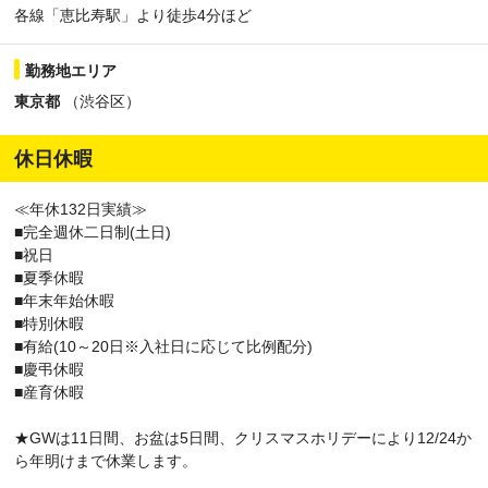
各線「恵比寿駅」より徒歩4分ほど
勤務地エリア
東京都
（渋谷区）
休日休暇
≪年休132日実績≫
■完全週休二日制(土日)
■祝日
■夏季休暇
■年末年始休暇
■特別休暇
■有給(10～20日※入社日に応じて比例配分)
■慶弔休暇
■産育休暇
★GWは11日間、お盆は5日間、クリスマスホリデーにより12/24か
ら年明けまで休業します。