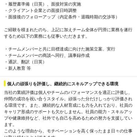
・履歴書準備（日英）、面接対策の実施
・クライアント企業との面接日時調整
・面接後のフォローアップ（内定条件・退職時期の交渉等）
ご経験を積まれたのち、上記に加えチーム全体が円滑に業務を遂行
するため以下の業務にも従事いただきます。
・チームメンバーと共に目標達成に向けた施策立案、実行
・チームメンバーの商談へ同行、議事録作成
・通訳、翻訳（日英）
・新人教育 等
個人の頑張りを評価し、継続的にスキルアップできる環境
当社の業績評価は個人やチームのパフォーマンスを適正に評価し、
仲間の成功を祝い合うスタイル。頑張った分だけしっかり評価され
る環境です。また、継続的な人材育成にも力を入れており、社員の
キャリア形成のサポートも欠かしません。社員の能力・スキルアッ
プや健康維持など、社外でも自己を高めるための努力を支援してい
ます。
このような理由から、モチベーションを高く保ったまま日々の仕事