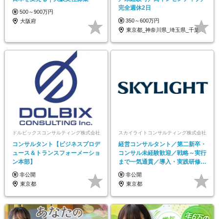
完全週休2日
500～900万円
350～600万円
大阪府
東京都_神奈川県_埼玉県_千葉県_大阪府…
ドルビックスコンサルティング株式会社
スカイライトコンサルティング株式会社
コンサルタント【ビジネスプロデ
経営コンサルタント／第二新卒・
ュース＆トランスフォーメーショ
コンサル未経験歓迎／戦略～実行
ン本部】
まで一気通貫／導入・実践研修で
サポート
非公開
非公開
東京都
東京都