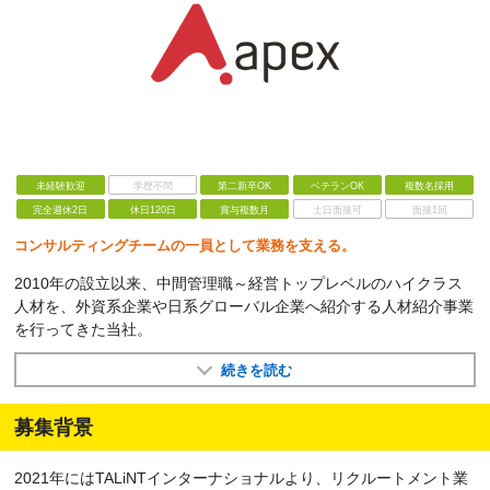
未経験歓迎
学歴不問
第二新卒OK
ベテランOK
複数名採用
完全週休2日
休日120日
賞与複数月
土日面接可
面接1回
コンサルティングチームの一員として業務を支える。
2010年の設立以来、中間管理職～経営トップレベルのハイクラス
人材を、外資系企業や日系グローバル企業へ紹介する人材紹介事業
を行ってきた当社。
続きを読む
募集背景
2021年にはTALiNTインターナショナルより、リクルートメント業