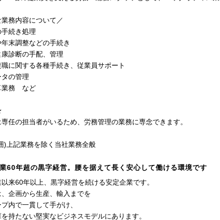
な業務内容について／
の手続き処理
や年末調整などの手続き
健康診断の手配、管理
復職に関する各種手続き、従業員サポート
ータの管理
算業務 など
★
は専任の担当者がいるため、労務管理の業務に専念できます。
囲)上記業務を除く当社業務全般
業60年超の黒字経営。腰を据えて長く安心して働ける環境です
業以来60年以上、黒字経営を続ける安定企業です。
は、企画から生産、輸入までを
ープ内で一貫して手がけ、
庫を持たない堅実なビジネスモデルにあります。