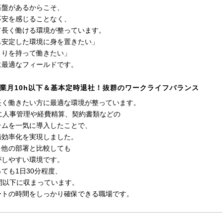
基盤があるからこそ、
不安を感じることなく、
て長く働ける環境が整っています。
も安定した環境に身を置きたい」
とりを持って働きたい」
に最適なフィールドです。
業月10h以下＆基本定時退社！抜群のワークライフバランス
長く働きたい方に最適な環境が整っています。
前に人事管理や経費精算、契約書類などの
テムを一気に導入したことで、
務効率化を実現しました。
、他の部署と比較しても
がしやすい環境です。
ても1日30分程度、
間以下に収まっています。
ートの時間をしっかり確保できる職場です。