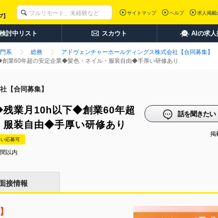
サイトマップ
ヘルプ
求人掲載
検討中リスト
スカウト
AIの求
門系
総務
アドヴェンチャーホールディングス株式会社【合同募集】
◆創業60年超の安定企業◆髪色・ネイル・服装自由◆手厚い研修あり
社【合同募集】
残業月10h以下◆創業60年超
話を聞きたい
・服装自由◆手厚い研修あり
掲載
たい応募可
時間以内
面接情報
下】