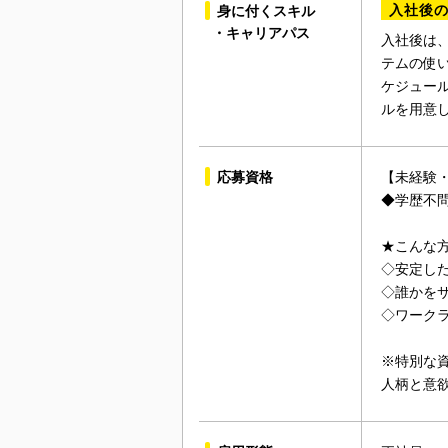
入社後
身に付くスキル
・キャリアパス
入社後は
テムの使
ケジュー
ルを用意
応募資格
【未経験・
◆学歴不
★こんな
◇安定し
◇誰かを
◇ワーク
※特別な
人柄と意