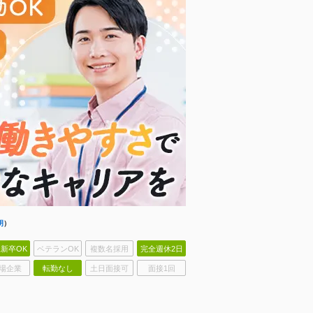
明
）
新卒OK
ベテランOK
複数名採用
完全週休2日
場企業
転勤なし
土日面接可
面接1回