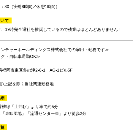
17：30（実働8時間／休憩1時間）
ついて
て、19時完全退社を推奨しているので残業はほとんどありません！
ェンチャーホールディングス株式会社での雇用・勤務です≫
イク・自転車通勤OK≫
福岡市東区多の津2-8-1 AG-1ビル5F
囲)上記を除く当社関連勤務地
詳細
香椎線「土井駅」より車で約5分
ス「東卸団地」「流通センター東」より徒歩2分
一覧