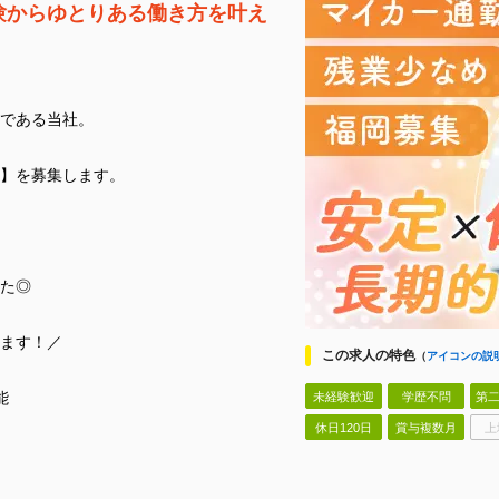
験からゆとりある働き方を叶え
である当社。
】を募集します。
た◎
ます！／
この求人の特色
（
アイコンの説
能
未経験歓迎
学歴不問
第二
休日120日
賞与複数月
上