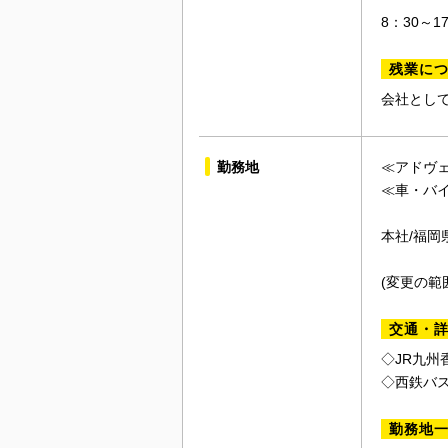
8：30～
残業に
会社とし
勤務地
≪アドヴ
≪車・バ
本社/福岡県
(変更の範
交通・
◇JR九州
◇西鉄バ
勤務地