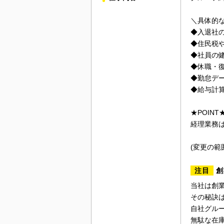
＼具体的
◆入退社
◆住民税
◆社員の
◆休職・
◆勤怠デ
◆給与計
★POINT
経理業務
(変更の範
注目
創
当社は創
その秘訣
自社グル
無駄な在