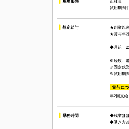
雇用形態
正社員
試用期間
想定給与
★創業以来
★賞与年2
◆月給 2
※経験、
※固定残業
※試用期
賞与に
年2回支給
勤務時間
◆残業ほ
◆働き方