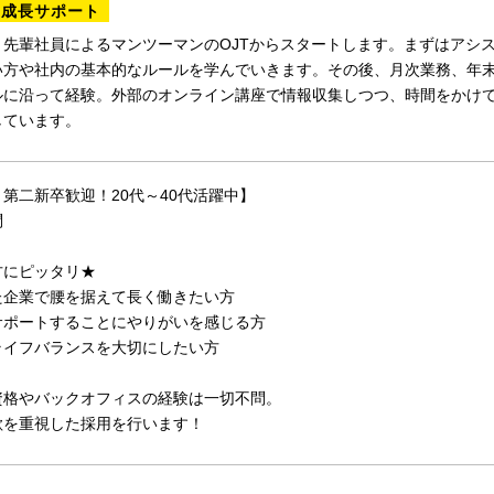
の成長サポート
、先輩社員によるマンツーマンのOJTからスタートします。まずはアシ
い方や社内の基本的なルールを学んでいきます。その後、月次業務、年
ルに沿って経験。外部のオンライン講座で情報収集しつつ、時間をかけ
しています。
第二新卒歓迎！20代～40代活躍中】
問
方にピッタリ★
た企業で腰を据えて長く働きたい方
サポートすることにやりがいを感じる方
ライフバランスを大切にしたい方
資格やバックオフィスの経験は一切不問。
欲を重視した採用を行います！