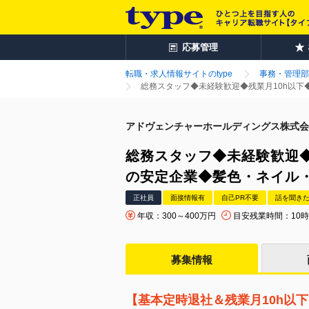
応募管理
転職・求人情報サイトのtype
事務・管理部
総務スタッフ◆未経験歓迎◆残業月10h以下
アドヴェンチャーホールディングス株式会
総務スタッフ◆未経験歓迎◆
の安定企業◆髪色・ネイル
正社員
面接情報有
自己PR不要
話を聞き
年収：300～400万円
目安残業時間：10
募集情報
【基本定時退社＆残業月10h以