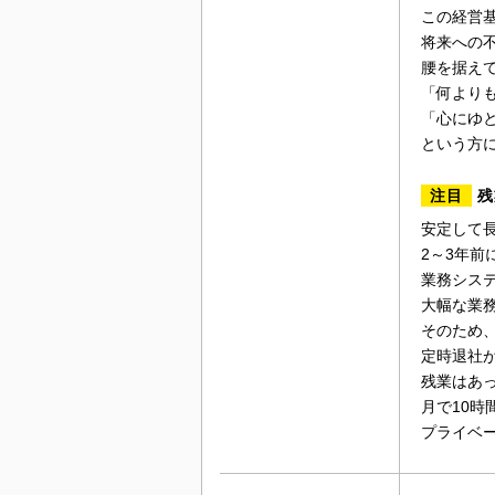
この経営
将来への
腰を据え
「何より
「心にゆ
という方
注目
残
安定して
2～3年
業務シス
大幅な業
そのため
定時退社
残業はあっ
月で10時
プライベ