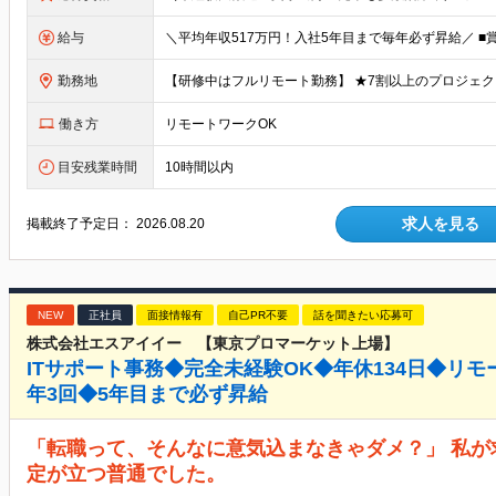
給与
勤務地
働き方
リモートワークOK
目安残業時間
10時間以内
求人を見る
掲載終了予定日：
2026.08.20
NEW
正社員
面接情報有
自己PR不要
話を聞きたい応募可
株式会社エスアイイー 【東京プロマーケット上場】
ITサポート事務◆完全未経験OK◆年休134日◆リモ
年3回◆5年目まで必ず昇給
「転職って、そんなに意気込まなきゃダメ？」 私
定が立つ普通でした。