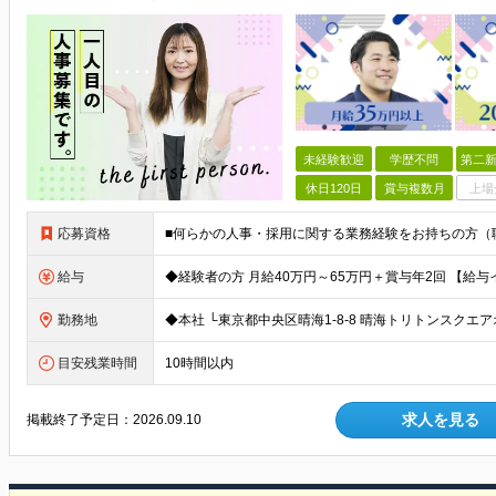
未経験歓迎
学歴不問
第二新
休日120日
賞与複数月
上場
応募資格
給与
勤務地
目安残業時間
10時間以内
求人を見る
掲載終了予定日：
2026.09.10