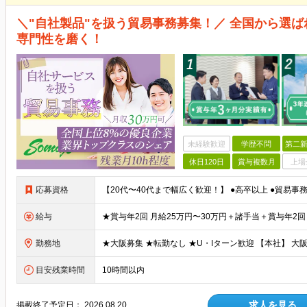
＼"自社製品"を扱う貿易事務募集！／ 全国から選
専門性を磨く！
未経験歓迎
学歴不問
第二新
休日120日
賞与複数月
上場
応募資格
給与
勤務地
目安残業時間
10時間以内
求人を見る
掲載終了予定日：
2026.08.20