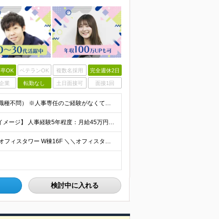
卒OK
ベテランOK
複数名採用
完全週休2日
企業
転勤なし
土日面接可
面接1回
■何らかの人事・採用に関する業務経験をお持ちの方（職種不問） ※人事専任のご経験がなくても構いません。 総務や経理と兼務などで採用や労務に携わっていたという方も歓迎します ■学歴不問 ＜こんな方
◆経験者の方 月給40万円～65万円＋賞与年2回 【給与イメージ】 人事経験5年程度：月給45万円～ ◆未経験の方 月給35万円～65万円＋賞与年2回 ※経験・スキルを考慮のうえ、優遇いたします
◆本社 └東京都中央区晴海1-8-8 晴海トリトンスクエアオフィスタワー W棟16F ＼＼オフィスタワー内には商業施設が多数併設／／ カフェやレストラン、コンビニやスーパー、 100円ショップなど様
検討中に入れる