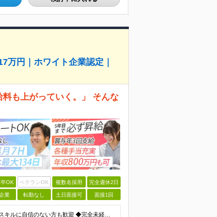
517万円｜ホワイト企業認定｜
給料も上がっていく。」 そんな
卒OK
ベテランOK
複数名採用
完全週休2日
企業
転勤なし
土日面接可
面接1回
＼未経験大歓迎！文系出身の先輩も多数活躍中／ ◆PCスキルに自信のない方も歓迎 ◆完全未経験OK ◆社会人デビューもOK ◆学歴不問 「働きながら少しずつ専門スキルを身につけたい」という意欲重視の採