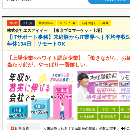
NEW
正社員
面接情報有
自己PR不要
話を聞きたい応募可
株式会社エスアイイー 【東京プロマーケット上場】
【ITサポート事務】未経験からIT業界へ｜平均年収
年休134日｜リモートOK
【上場企業×ホワイト認定企業】 「働きながら、お
当たり前が、やっぱり一番嬉しい。
未経験歓迎
学歴不問
第二新
休日120日
賞与複数月
上場
応募資格