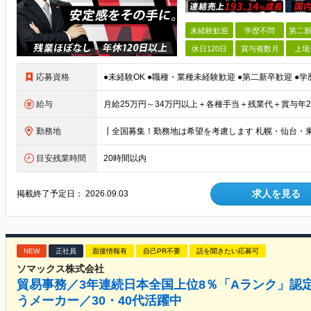
未経験歓迎
学歴不問
第二新
休日120日
賞与複数月
上場
応募資格
給与
勤務地
目安残業時間
20時間以内
求人を見る
掲載終了予定日：
2026.09.03
NEW
正社員
面接情報有
自己PR不要
話を聞きたい応募可
ソマックス株式会社
貿易事務／3年連続日本全国上位8％「Aランク」認
うメーカー／30・40代活躍中