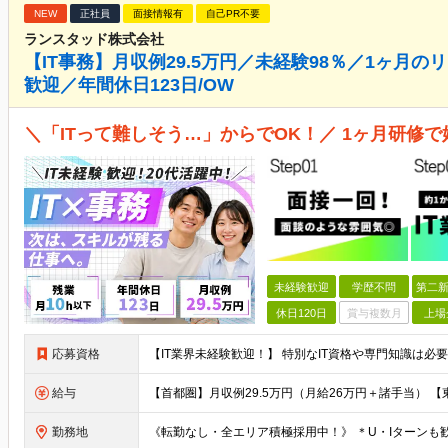
NEW
正社員
面接情報有
自己PR不要
ランスタッド株式会社
【IT事務】月収例29.5万円／未経験98％／1ヶ月
歓迎／年間休日123日/OW
＼「ITって難しそう…」からでOK！／ 1ヶ月研修で
未経験歓迎
学歴不問
第二新
休日120日
賞与複数月
上場
応募資格
給与
勤務地