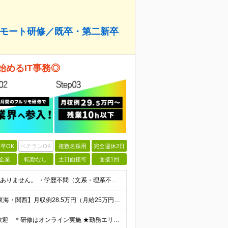
のリモート研修／既卒・第二新卒
始めるIT事務◎
卒OK
ベテランOK
複数名採用
完全週休2日
企業
転勤なし
土日面接可
面接1回
【IT業界未経験歓迎！】 特別なIT資格や専門知識は必要ありません。 ・学歴不問（文系・理系不問） ・第二新卒、既卒の方も歓迎 ・20代を中心に幅広い年代が活躍中 ・基本的なPC操作ができる方 ・タ
【首都圏】月収例29.5万円（月給26万円＋諸手当） 【東海・関西】月収例28.5万円（月給25万円＋諸手当） 【九州】月収例26万円（月給23万円＋諸手当） ※経験・スキル・前職給与を踏まえ、総合
《転勤なし・全エリア積極採用中！》 ＊U・Iターンも歓迎 ＊研修はオンライン実施 ★勤務エリアは下記よりお選びいただけます★ 【首都圏】東京・神奈川・千葉・埼玉 【東海】愛知 【関西】大阪、京都、兵庫