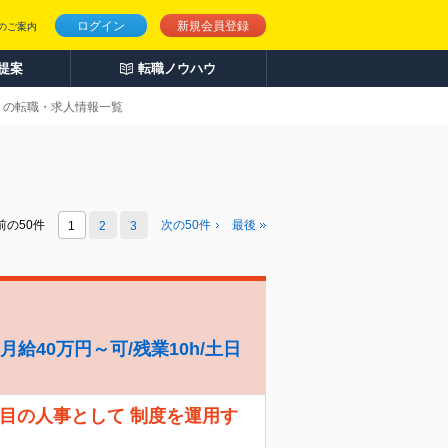
ログイン
新規会員登録
のご案内
人提案
転職ノウハウ
りの転職・求人情報一覧
前の50件
次の
50
件
最後
1
2
3
給40万円～可/残業10h/土日
人目の人事として 制度を運用す