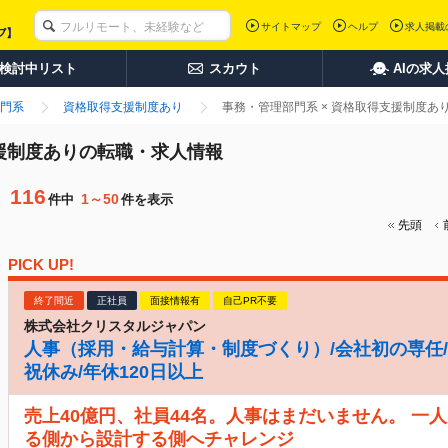
サイトマップ
ヘルプ
求人掲載
検討中リスト
スカウト
AIの求
門系
資格取得支援制度あり
事務・管理部門系 × 資格取得支援制度あ
支援制度ありの転職・求人情報
116
1～50
件中
件を表示
先頭
PICK UP!
終了間近
正社員
面接情報有
自己PR不要
株式会社クリスタルジャパン
人事（採用・給与計算・制度づくり）/会社初の専任/月
祝休み/年休120日以上
売上40億円、社員44名。人事はまだいません。 一
る側から設計する側へチャレンジ