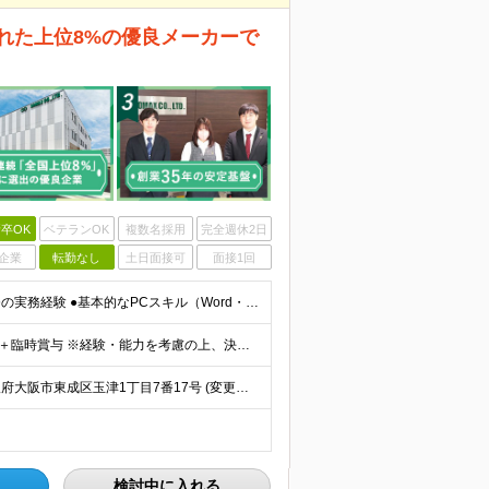
ばれた上位8%の優良メーカーで
卒OK
ベテランOK
複数名採用
完全週休2日
企業
転勤なし
土日面接可
面接1回
【20代〜40代まで幅広く歓迎！】 ●高卒以上 ●貿易事務の実務経験 ●基本的なPCスキル（Word・Excel） ●英語での電話・Eメール対応ができる方 ★言われたことだけでなく、新しい知識を吸収
★賞与年2回 月給25万円〜30万円＋諸手当＋賞与年2回＋臨時賞与 ※経験・能力を考慮の上、決定します。 ※残業代は別途全額支給します。 ※試用期間中の条件に差異はございません。
★大阪募集 ★転勤なし ★U・Iターン歓迎 【本社】 大阪府大阪市東成区玉津1丁目7番17号 (変更の範囲)上記を除く当社関連勤務地
検討中に入れる