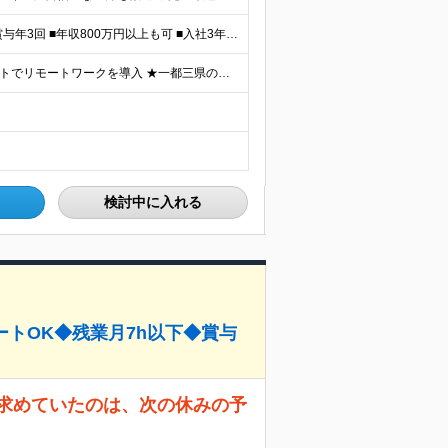
＼平均年収517万円！入社5年目まで毎年必ず昇給／ ■賞与年3回 ■年収800万円以上も可 ■入社3年以上の平均年収469.2万円 月給23万2000円以上＋賞与年3回＋各種手当 ☆入社5年目まで最
【研修中はフルリモート勤務】 ★7割以上のプロジェクトでリモートワークを導入 ★一都三県のプロジェクト先 ★転居を伴う転勤なし ＜プロジェクト先＞ 東京・神奈川・千葉・埼玉でのプロジェクト先にて勤務
検討中に入れる
ートOK◆残業月7h以下◆賞与
が求めていたのは、次の休みの予