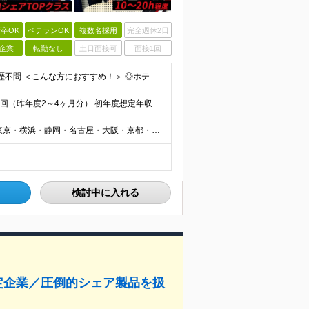
卒OK
ベテランOK
複数名採用
完全週休2日
企業
転勤なし
土日面接可
面接1回
●未経験OK ●職種・業種未経験歓迎 ●第二新卒歓迎 ●学歴不問 ＜こんな方におすすめ！＞ ◎ホテル・アパレル・携帯販売など接客経験を活かしたい ◎「今の会社、この先が見えない」と感じている ◎上場
月給25万円～34万円以上＋各種手当＋残業代＋賞与年2回（昨年度2～4ヶ月分） 初年度想定年収：350万円～ ＜クラス・経験別の月給目安＞ ■メンバークラス：月給25万円以上 ■店長やSVなどのマネ
┃全国募集！勤務地は希望を考慮します 札幌・仙台・東京・横浜・静岡・名古屋・大阪・京都・広島・福岡 募集 ※上記のほか、全国に拠点あり ※キャリアアップやキャリアシフトに伴う転勤も一部ありますが、基
検討中に入れる
定企業／圧倒的シェア製品を扱