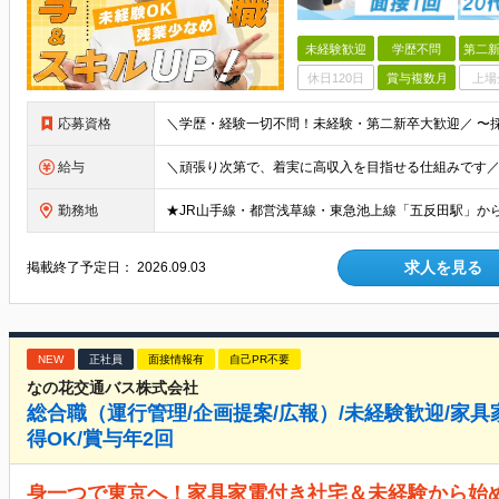
未経験歓迎
学歴不問
第二新
休日120日
賞与複数月
上場
応募資格
給与
勤務地
求人を見る
掲載終了予定日：
2026.09.03
NEW
正社員
面接情報有
自己PR不要
なの花交通バス株式会社
総合職（運行管理/企画提案/広報）/未経験歓迎/家具
得OK/賞与年2回
身一つで東京へ！家具家電付き社宅＆未経験から始