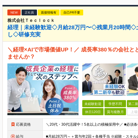
NEW
正社員
面接情報有
自己PR不要
株式会社Ｔｅｃｌｏｃｋ
経理｜未経験歓迎◇月給28万円〜◇残業月20時間
し◇研修充実
＼経理×AIで市場価値UP！／ 成長率380％の会社
ませんか？
未経験歓迎
学歴不問
第二新
休日120日
賞与複数月
上場
応募資格
給与