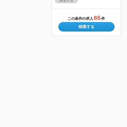
変更する
65
この条件の求人
件
検索する