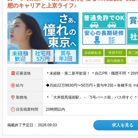
想のキャリアと上京ライフ♪
未経験歓迎
学歴不問
第二新
休日120日
賞与複数月
上場
応募資格
給与
勤務地
目安残業時間
20時間以内
求人を見る
掲載終了予定日：
2026.09.03