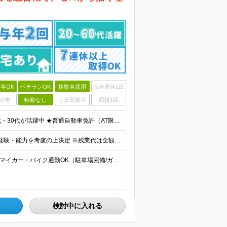
卒OK
ベテランOK
複数名採用
完全週休2日
企業
転勤なし
土日面接可
面接1回
＊未経験・第二新卒歓迎！ ＊自己PR・職歴不問 ＊20代・30代が活躍中 ★普通自動車免許（AT限定可）をお持ちの方 ★学歴不問！ ＼こんな方にピッタリ／ ・身一つで東京での一人暮らしを始めたい方
◆月給22万9830円〜50万円＋賞与年2回＋各種手当 ※経験・能力を考慮の上決定 ※残業代は全額支給 ※試用期間3ヶ月あり （東京：月給21万1,560円＋交通費/千葉：月給19万6,080円＋交通
＊「大井競馬場前駅」・「5号バース前」バス停すぐ ＊マイカー・バイク通勤OK（駐車場完備/ガソリン代支給） 【東京営業所】 東京都品川区八潮2-8-9 【本社営業所】 千葉県佐倉市城内町247-1
検討中に入れる