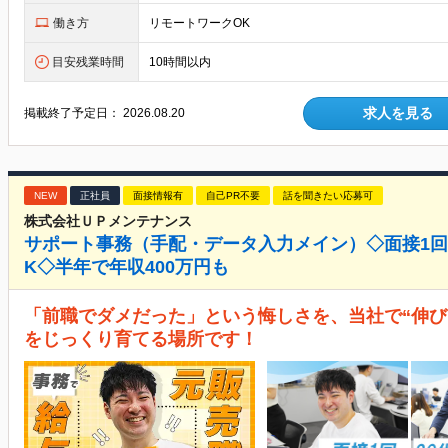
働き方
リモートワークOK
目安残業時間
10時間以内
求人を見る
掲載終了予定日：
2026.08.20
NEW
正社員
面接情報有
自己PR不要
話を聞きたい応募可
株式会社ＵＰメンテナンス
サポート事務（手配・データ入力メイン）◇面接1
K◇半年で年収400万円も
「前職でダメだった」という悔しさを、当社で“伸び
をじっくり育てる場所です！