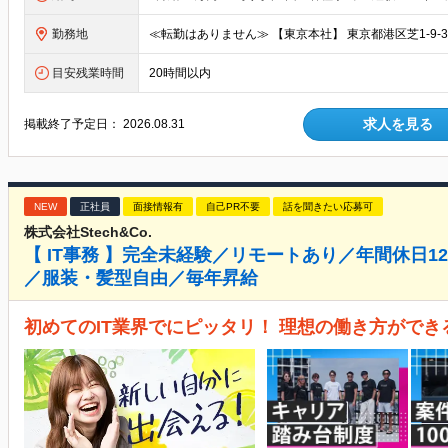
勤務地
目安残業時間
20時間以内
求人を見る
掲載終了予定日：
2026.08.31
NEW
正社員
面接情報有
自己PR不要
話を聞きたい応募可
株式会社Stech&Co.
【 IT事務 】完全未経験／リモートあり／年間休日
／服装・髪型自由／毎年昇給
初めてのIT業界でにピッタリ！ 理想の働き方がで