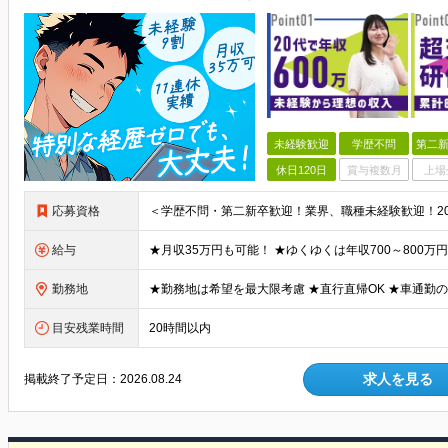
未経験歓迎
学歴不問
第二新
休日120日
賞与複数月
上場
応募資格
給与
勤務地
目安残業時間
20時間以内
求人を見る
掲載終了予定日：
2026.08.24