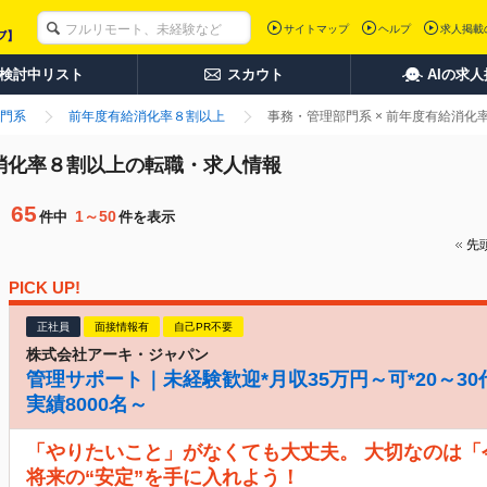
サイトマップ
ヘルプ
求人掲載
検討中リスト
スカウト
AIの求
門系
前年度有給消化率８割以上
事務・管理部門系 × 前年度有給消
給消化率８割以上の転職・求人情報
65
1～50
件中
件を表示
先
PICK UP!
正社員
面接情報有
自己PR不要
株式会社アーキ・ジャパン
管理サポート｜未経験歓迎*月収35万円～可*20～30
実績8000名～
「やりたいこと」がなくても大丈夫。 大切なのは
将来の“安定”を手に入れよう！