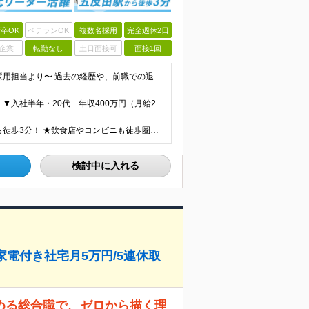
卒OK
ベテランOK
複数名採用
完全週休2日
企業
転勤なし
土日面接可
面接1回
＼学歴・経験一切不問！未経験・第二新卒大歓迎／ 〜採用担当より〜 過去の経歴や、前職での退職理由は一切気にしません。 「次の職場ではスキルを身につけて活躍したい」「キャリアアップを目指したい」といっ
＼頑張り次第で、着実に高収入を目指せる仕組みです／ ▼入社半年・20代…年収400万円（月給25万円＋賞与） ▼入社3年目・29歳…年収520万円（月給33万円＋賞与） ゆくゆくは主任（年収450万〜
★JR山手線・都営浅草線・東急池上線「五反田駅」から徒歩3分！ ★飲食店やコンビニも徒歩圏内の好立地 東京都品川区西五反田1-29-1 コイズミビル8階 (変更の範囲)上記を除く当社関連勤務地
検討中に入れる
家電付き社宅月5万円/5連休取
める総合職で、ゼロから描く理