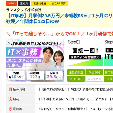
NEW
正社員
面接情報有
自己PR不要
ランスタッド株式会社
【IT事務】月収例29.5万円／未経験98％／1ヶ月
歓迎／年間休日123日/OW
＼「ITって難しそう…」からでOK！／ 1ヶ月研修で
未経験歓迎
学歴不問
第二新
休日120日
賞与複数月
上場
応募資格
給与
勤務地