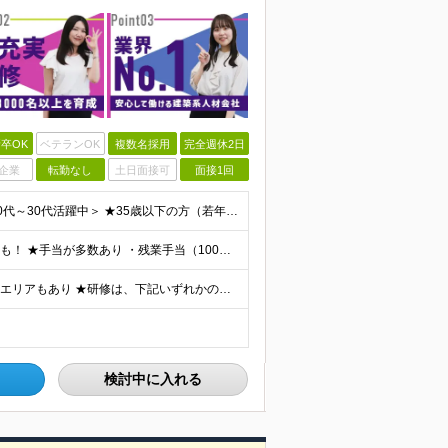
卒OK
ベテランOK
複数名採用
完全週休2日
企業
転勤なし
土日面接可
面接1回
＜学歴不問・第二新卒歓迎！業界、職種未経験歓迎！20代～30代活躍中＞ ★35歳以下の方（若年層の長期キャリア形成を図るため） ★フリーター・正社員未経験・社会人未経験OK ★転職回数が多い方もぜひ
★月収35万円も可能！ ★ゆくゆくは年収700～800万円も！ ★手当が多数あり ・残業手当（100％）★1分単位で支給 ・資格手当（最大月6万円） ・結婚/出産祝金（最大3万円） 【首都圏・北関東
★勤務地は希望を最大限考慮 ★直行直帰OK ★車通勤のエリアもあり ★研修は、下記いずれかの研修センターで行います ・東京校（東京本社とアクセスは同様） ・大阪校（大阪府大阪市中央区道修町 2-1-1
検討中に入れる