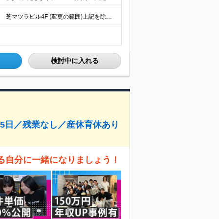
≪転勤はありません≫ 【東京本社】 東京都港区芝1-9-3 芝マツラビル4F (変更の範囲)上記を除く当社関連勤務地
検討中に入れる
125日／残業なし／産休育休あり
きる自分に一緒になりましょう！