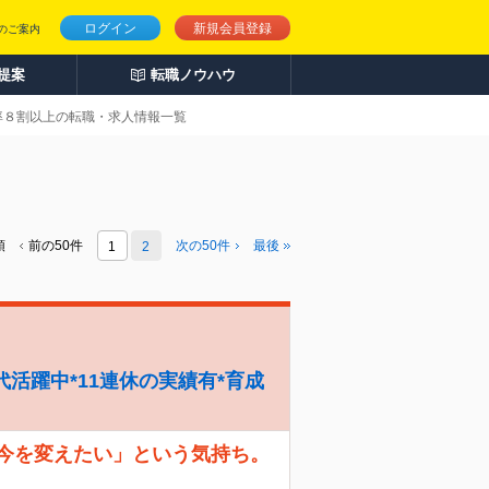
ログイン
新規会員登録
のご案内
人提案
転職ノウハウ
化率８割以上の転職・求人情報一覧
頭
前の50件
次の
50
件
最後
1
2
代活躍中*11連休の実績有*育成
「今を変えたい」という気持ち。