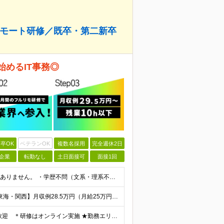
のリモート研修／既卒・第二新卒
始めるIT事務◎
卒OK
ベテランOK
複数名採用
完全週休2日
企業
転勤なし
土日面接可
面接1回
【IT業界未経験歓迎！】 特別なIT資格や専門知識は必要ありません。 ・学歴不問（文系・理系不問） ・第二新卒、既卒の方も歓迎 ・20代を中心に幅広い年代が活躍中 ・基本的なPC操作ができる方 ・タ
【首都圏】月収例29.5万円（月給26万円＋諸手当） 【東海・関西】月収例28.5万円（月給25万円＋諸手当） 【九州】月収例26万円（月給23万円＋諸手当） ※経験・スキル・前職給与を踏まえ、総合
《転勤なし・全エリア積極採用中！》 ＊U・Iターンも歓迎 ＊研修はオンライン実施 ★勤務エリアは下記よりお選びいただけます★ 【首都圏】東京・神奈川・千葉・埼玉 【東海】愛知 【関西】大阪、京都、兵庫