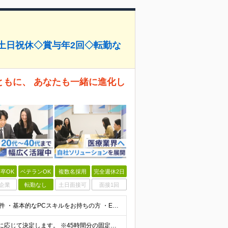
◇土日祝休◇賞与年2回◇転勤な
とともに、 あなたも一緒に進化し
卒OK
ベテランOK
複数名採用
完全週休2日
企業
転勤なし
土日面接可
面接1回
＼20代・30代活躍中！5名以上の積極採用中／ ■必須条件 ・基本的なPCスキルをお持ちの方 ・ExcelまたはGoogleスプレッドシートの利用経験 □未経験OK □第二新卒歓迎 □学歴不問 □フリ
■月給28万円～＋賞与年2回＋各種手当 ※経験・スキルに応じて決定します。 ※45時間分の固定残業代（73,000円～）を含みます。超過分は全額支給します。 ※試用期間3～6ヶ月／給与と待遇変更なし