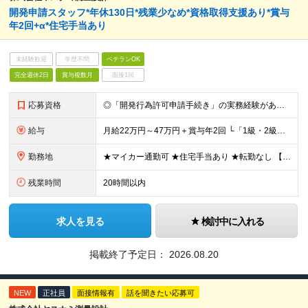
開発申請スタッフ*年休130日*残業少なめ*資格取得支援あり*賞与
年2回+α*住宅手当あり
未経験歓迎
学歴不問
ベテランOK
完全週休2日
賞与複数月
面接1回
応募資格
◎「開発行為許可申請手続き」の実務経験がある方 ◎建設業界での実務経験がある方 ◎普通自動車免許（AT限定可） ◎高卒以上 ＼有資格者は優遇します／ ■1級・2級建築士 ■測量士 ＼運転サポートあ
給与
月給22万円～47万円＋賞与年2回 └「1級・2級建築士」「測量士」などの資格をお持ちの場合は優遇します ※残業代は全額支給します ※諸手当（2万円～／月）を含む ※試用期間3か月（その間の給与・待
勤務地
★マイカー通勤可 ★住宅手当あり ★転勤なし 【本社】 埼玉県越谷市千間台東二丁目7番地16 ※変更の範囲：上記を除く当社関連勤務地
残業時間
20時間以内
求人を見る
検討中に入れる
掲載終了予定日：
2026.08.20
NEW
正社員
面接情報有
話を聞きたい応募可