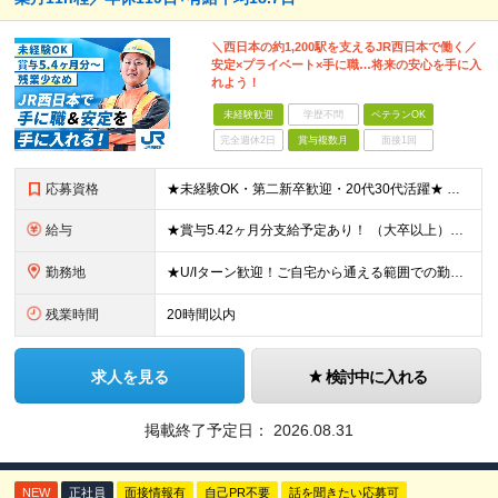
＼西日本の約1,200駅を支えるJR西日本で働く／
安定×プライベート×手に職…将来の安心を手に入
れよう！
未経験歓迎
学歴不問
ベテランOK
完全週休2日
賞与複数月
面接1回
応募資格
★未経験OK・第二新卒歓迎・20代30代活躍★ ☆高卒以上 ☆社会人経験（就労経験）がある方 業界・ポジション・年数は不問です！ 「誰もが知る大手企業で働きたい」 「1人より、チームで仕事がした
給与
★賞与5.42ヶ月分支給予定あり！ （大卒以上）月給24万1,692円～39万5,780円＋各種手当＋賞与2回 （高卒以上）月給22万2,662円～39万5,780円＋各種手当＋賞与2回 ※上記は2
勤務地
★U/Iターン歓迎！ご自宅から通える範囲での勤務となります ★JR西日本本社（大阪市北区）または、当社事業エリア内（北陸から北九州まで）の各支社で勤務 ※関西に本社あり※ 〈近畿エリア〉 三重県（
残業時間
20時間以内
求人を見る
検討中に入れる
掲載終了予定日：
2026.08.31
NEW
正社員
面接情報有
自己PR不要
話を聞きたい応募可