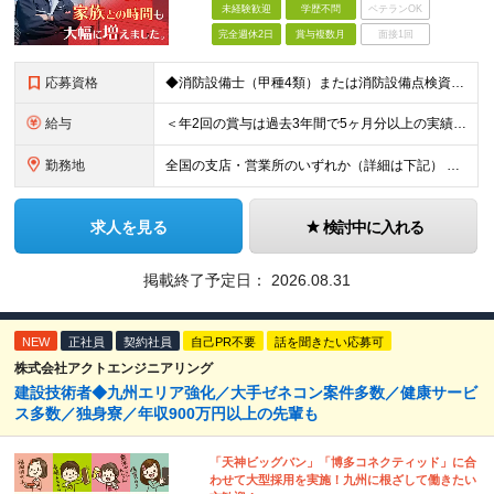
未経験歓迎
学歴不問
ベテランOK
完全週休2日
賞与複数月
面接1回
応募資格
◆消防設備士（甲種4類）または消防設備点検資格者の資格を保有している方 ◆学歴不問
給与
＜年2回の賞与は過去3年間で5ヶ月分以上の実績あり！＞ 月給21万1000円以上＋賞与年2回 ※上記は基本給です。別途、各種手当を支給いたします ※経験・能力を考慮の上、当社規程により優遇いたしま
勤務地
全国の支店・営業所のいずれか（詳細は下記） ※入社直後はお住まいから通える範囲の支店・営業所に配属 （入社直後の転勤はありません） ※U・Iターン歓迎（社宅・独身寮完備） ＜北海道・東北エリア＞
求人を見る
検討中に入れる
掲載終了予定日：
2026.08.31
NEW
正社員
契約社員
自己PR不要
話を聞きたい応募可
株式会社アクトエンジニアリング
建設技術者◆九州エリア強化／大手ゼネコン案件多数／健康サービ
ス多数／独身寮／年収900万円以上の先輩も
「天神ビッグバン」「博多コネクティッド」に合
わせて大型採用を実施！九州に根ざして働きたい