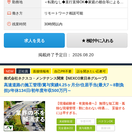
勤務地
＜転勤なし◆直行直帰OK◆家庭の都合等によるリモートワークも相談可＞ 【勤務先】 ※下記いずれかの配属となります ※希望する勤務地への配属いたします ■本社 東京都港区南青山2-12-14 ユニマ
働き方
リモートワーク相談可能
残業時間
30時間以内
求人を見る
検討中に入れる
掲載終了予定日：
2026.08.20
NEW
正社員
面接情報有
自己PR不要
話を聞きたい応募可
株式会社ネクスコ・メンテナンス関東【NEXCO東日本グループ】
高速道路の施工管理/賞与実績4.25ヶ月分/住居手当(最大7～8割負
担)/年休134日/初年度年収500万円～
【現場経験者・有資格者へ】 無理な短工期・孤
独な現場管理・割に合わない待遇…、 妥協する
には早すぎる。
未経験歓迎
学歴不問
ベテランOK
完全週休2日
賞与複数月
面接1回