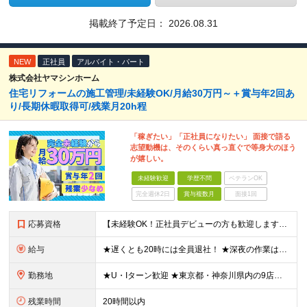
掲載終了予定日：
2026.08.31
NEW
正社員
アルバイト・パート
株式会社ヤマシンホーム
住宅リフォームの施工管理/未経験OK/月給30万円～＋賞与年2回あ
り/長期休暇取得可/残業月20h程
「稼ぎたい」「正社員になりたい」 面接で語る
志望動機は、そのくらい真っ直ぐで等身大のほう
が嬉しい。
未経験歓迎
学歴不問
ベテランOK
完全週休2日
賞与複数月
面接1回
応募資格
【未経験OK！正社員デビューの方も歓迎します◎】 ◆学歴不問 ◆経験不問 ＜1つでも当てはまったらぜひご応募ください◎＞ ■新しい仕事でイチからスタートしたい ■安定した収入をゲットしたい ■正社員
給与
★遅くとも20時には全員退社！ ★深夜の作業は一切なし！ 【正社員】 月給301,500円～＋インセンティブ＋賞与年2回（5月・12月） ※年齢・経験・スキルを考慮して決定します ※上記金額には固定
勤務地
★U・Iターン歓迎 ★東京都・神奈川県内の9店舗のいずれか ※ご希望や適性を考慮のうえ配属となります。 ◆横浜西店 神奈川県横浜市瀬谷区橋戸3-5-6 ◆こどもの国店 神奈川県横浜市青葉区奈良2-3
残業時間
20時間以内