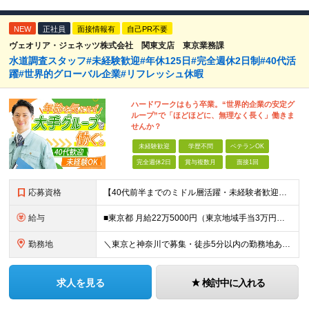
NEW
正社員
面接情報有
自己PR不要
ヴェオリア・ジェネッツ株式会社 関東支店 東京業務課
水道調査スタッフ#未経験歓迎#年休125日#完全週休2日制#40代活
躍#世界的グローバル企業#リフレッシュ休暇
ハードワークはもう卒業。“世界的企業の安定グ
ループ”で「ほどほどに、無理なく長く」働きま
せんか？
未経験歓迎
学歴不問
ベテランOK
完全週休2日
賞与複数月
面接1回
応募資格
【40代前半までのミドル層活躍・未経験者歓迎】 ●高卒以上 ●要普通自動車免許（AT限定可） ※特別な知識や経験は一切不要です！ ＜こんな方を歓迎します＞ ・安定した企業で、定年まで長く働き続けたい
給与
■東京都 月給22万5000円（東京地域手当3万円含）～25万円＋残業代全額支給＋各種手当 ■神奈川県 月給19万5000円～24万円＋残業代全額支給＋各種手当 ※年齢・経験を考慮し決定 ※試用期
勤務地
＼東京と神奈川で募集・徒歩5分以内の勤務地あり／ ■根岸事務所 東京都台東区根岸5-6-14 根岸5光ビル ■阿佐ヶ谷事務所 東京都杉並区成田東4-38-25 ■大橋事務所 東京都目黒区大橋2-8-1
求人を見る
検討中に入れる