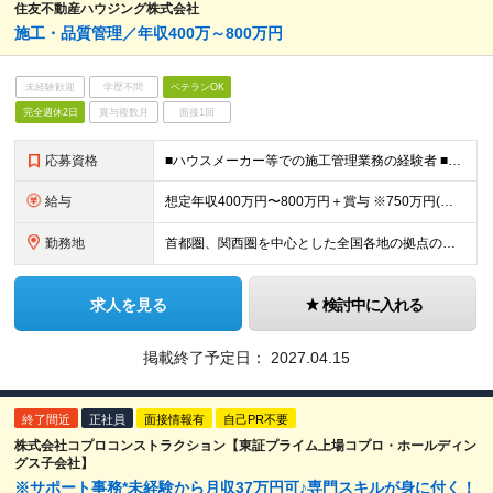
住友不動産ハウジング株式会社
施⼯・品質管理／年収400万～800万円
未経験歓迎
学歴不問
ベテランOK
完全週休2日
賞与複数月
面接1回
応募資格
■ハウスメーカー等での施工管理業務の経験者 ■要 普通運転免許（AT限定可）
給与
想定年収400万円〜800万円＋賞与 ※750万円(⾸都圏・東海圏・大阪・兵庫のみ)、800万円(東京エリアのみ) ※経験、スキルに応じて決定します ※固定残業手当（40時間分／月7万9100円～）
勤務地
首都圏、関西圏を中心とした全国各地の拠点のうち、業務内容・希望にあわせて配属いたします。 ≪注文住宅≫ 【首都圏・東海・関西】 東京、千葉、埼玉、神奈川、茨城、愛知、三重、岐阜、静岡、大阪、京都、
求人を見る
検討中に入れる
掲載終了予定日：
2027.04.15
終了間近
正社員
面接情報有
自己PR不要
株式会社コプロコンストラクション【東証プライム上場コプロ・ホールディン
グス子会社】
※サポート事務*未経験から月収37万円可♪専門スキルが身に付く！