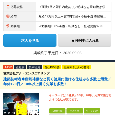
応募資格
《面接1回／即日内定あり／明確な志望動機は必要なし》 ◆学歴・年齢不問 ◆建設業界での実務経験や設備設計（電気設備、空調・衛生設備）、土木設計（橋梁／トンネル・道路・造成／上下水道）などの業界経験者
給与
月給47万円以上＋賞与年2回＋各種手当 ※経験・スキルに応じて決定いたします。 ※条件面につきましては、経験を考慮しますのでご希望に添えない場合もございます。 ※試用期間は6ヶ月です。その間、給与・
勤務地
≪勤務地100%考慮・転勤なし・社宅完備≫ ※配属は全国のプロジェクト先 ※あなたの希望を考慮し、勤務地を決定します。 ※U・Iターン歓迎 ※出張面接も可能です！お住まいの近くに伺います。(応相談
求人を見る
検討中に入れる
掲載終了予定日：
2026.09.03
NEW
正社員
契約社員
自己PR不要
話を聞きたい応募可
株式会社アクトエンジニアリング
建築技術者◆病気補償など長く健康に働ける仕組みを多数ご用意／
年休120日／10年以上働く先輩も多数！
キーワードは「健康」10年、20年、元気で働ける
ように会社が支えます。
未経験歓迎
学歴不問
ベテランOK