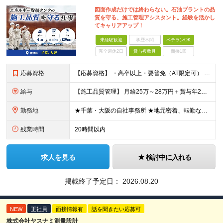
図面作成だけでは終わらない。石油プラントの品
質を守る、施工管理アシスタント。経験を活かし
てキャリアアップ！
未経験歓迎
学歴不問
ベテランOK
完全週休2日
賞与複数月
面接1回
応募資格
【応募資格】 ・高卒以上・要普免（AT限定可） ・AutoCADの経験者 →自社で図面を一部変更する場合があるため。設計分野は不問です。 ・施工図面が読めること 【歓迎する経験】 ◎AutoCADの
給与
【施工品質管理】 月給25万～28万円＋賞与年2回（原則固定支給額4ヵ月分）＋諸手当（残業手当全額など） ※経験・能力・前職給与を考慮して優遇します。 ※残業代は別途全額支給します。 ※試用期間は6
勤務地
★千葉・大阪の自社事務所 ★地元密着、転勤なし！ ★Ｕ・Iターン歓迎！（面接交通費支給） 【具体的な勤務地】 ※当社堺事務所（大阪）もしくは五井事務所（千葉） ◆堺事務所 （住所） 大阪府堺市堺区
残業時間
20時間以内
求人を見る
検討中に入れる
掲載終了予定日：
2026.08.20
NEW
正社員
面接情報有
話を聞きたい応募可
株式会社ヤスナミ測量設計