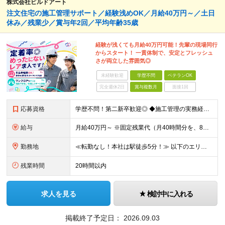
株式会社ビルドアート
注文住宅の施工管理サポート／経験浅めOK／月給40万円～／土日
休み／残業少／賞与年2回／平均年齢35歳
経験が浅くても月給40万円可能！先輩の現場同行
からスタート！ 一貫体制で、安定とフレッシュ
さが両立した雰囲気◎
未経験歓迎
学歴不問
ベテランOK
完全週休2日
賞与複数月
面接1回
応募資格
学歴不問！第二新卒歓迎◎ ◆施工管理の実務経験がある方／木造施工管理経験者歓迎◎ ★無資格OK・資格取得支援あり ◆普通自動車運転免許（AT限定可） ～このような方がご活躍いただけます～ ◇上流
給与
月給40万円～ ※固定残業代（月40時間分を、8万3000円～）を含む。 上記を超える時間外労働分は追加で支給します ※試用期間6ヶ月（期間中の待遇・条件は変わりません） ★年間180棟の安定し
勤務地
≪転勤なし！本社は駅徒歩5分！≫ 以下のエリアの現場をお任せします。 ■東京都 │23区（新宿・渋谷・港・世田谷・目黒・大田・杉並・中野・練馬・品川） │多摩エリア（町田・八王子・吉祥寺・立川・調
残業時間
20時間以内
求人を見る
検討中に入れる
掲載終了予定日：
2026.09.03