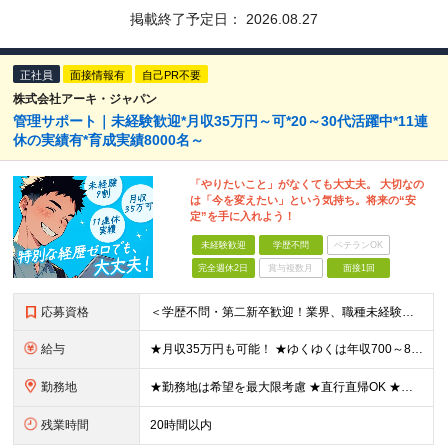
掲載終了予定日：
2026.08.27
正社員
面接情報有
自己PR不要
株式会社アーキ・ジャパン
管理サポート｜未経験歓迎*月収35万円～可*20～30代活躍中*11連
休の実績有*育成実績8000名～
「やりたいこと」がなくても大丈夫。 大切なの
は「今を変えたい」という気持ち。将来の“安
定”を手に入れよう！
未経験歓迎
学歴不問
ベテランOK
完全週休2日
賞与複数月
面接1回
応募資格
＜学歴不問・第二新卒歓迎！業界、職種未経験歓迎！20代～30代活躍中＞ ★35歳以下の方（若年層の長期キャリア形成を図るため） ★フリーター・正社員未経験・社会人未経験OK ★転職回数が多い方もぜひ
給与
★月収35万円も可能！ ★ゆくゆくは年収700～800万円も！ ★手当が多数あり ・残業手当（100％）★1分単位で支給 ・資格手当（最大月6万円） ・結婚/出産祝金（最大3万円） 【首都圏・北関東
勤務地
★勤務地は希望を最大限考慮 ★直行直帰OK ★車通勤のエリアもあり ★研修は、下記いずれかの研修センターで行います ・東京校（東京本社とアクセスは同様） ・大阪校（大阪府大阪市中央区道修町 2-1-1
残業時間
20時間以内