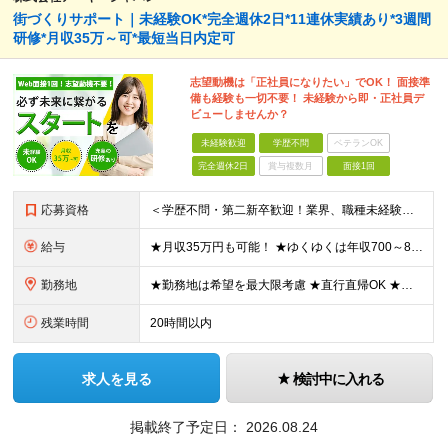
街づくりサポート｜未経験OK*完全週休2日*11連休実績あり*3週間
研修*月収35万～可*最短当日内定可
志望動機は「正社員になりたい」でOK！ 面接準
備も経験も一切不要！ 未経験から即・正社員デ
ビューしませんか？
未経験歓迎
学歴不問
ベテランOK
完全週休2日
賞与複数月
面接1回
応募資格
＜学歴不問・第二新卒歓迎！業界、職種未経験歓迎！20代～30代活躍中＞ ★35歳以下の方（若年層の長期キャリア形成を図るため） ★フリーター・正社員未経験・社会人未経験OK ★転職回数が多い方もぜひ
給与
★月収35万円も可能！ ★ゆくゆくは年収700～800万円も！ ★手当が多数あり ・残業手当（100％）★1分単位で支給 ・資格手当（最大月6万円） ・結婚/出産祝金（最大3万円） 【首都圏・北関東
勤務地
★勤務地は希望を最大限考慮 ★直行直帰OK ★車通勤のエリアもあり ★研修は、下記いずれかの研修センターで行います ・東京校（東京本社とアクセスは同様） ・大阪校（大阪府大阪市中央区道修町 2-1-1
残業時間
20時間以内
求人を見る
検討中に入れる
掲載終了予定日：
2026.08.24