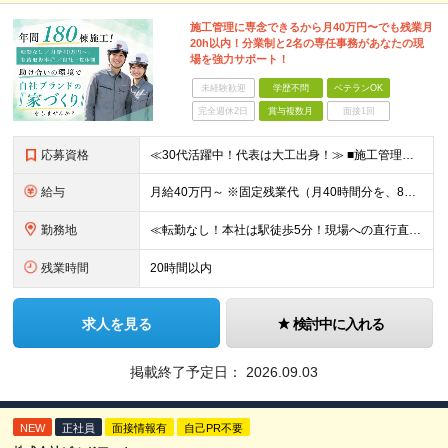
施工管理に専念できるから月40万円〜でも残業月
20h以内！分業制と2名の専任事務があなたの現
場を強力サポート！
未経験歓迎
学歴不問
ベテランOK
完全週休2日
賞与複数月
面接1回
応募資格
≪30代活躍中！代表は大工出身！≫ ■施工管理の実務経験がある方／木造施工管理経験者歓迎◎ ★S造・RC造（マンションや店舗）の経験のみでもOK！木造のノウハウは入社後にしっかり教えます！ ■学歴不問
給与
月給40万円～ ※固定残業代（月40時間分を、8万3000円～）を含む。上記を超える時間外労働分は追加で支給します ※試用期間6ヶ月（期間中の待遇・条件は変わりません） ★年間180棟の安定した
勤務地
≪転勤なし！本社は駅徒歩5分！現場への直行直帰もあり◎≫ 以下のエリアの現場をお任せします。 ■東京都 │23区（新宿・渋谷・港・世田谷・目黒・大田・杉並・中野・練馬・品川） │多摩エリア（町田・
残業時間
20時間以内
求人を見る
検討中に入れる
掲載終了予定日：
2026.09.03
NEW
正社員
面接情報有
自己PR不要