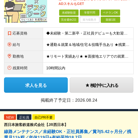
ADスキルもGET
未経験歓迎
学歴不問
ベテランOK
完全週休2日
賞与複数月
面接1回
応募資格
◆未経験・第二新卒・正社員デビューも大歓迎／経験・知識ゼロでOK！ ◆学歴不問 ★人物重視 ★入社前の経験・スキルはゼロでOK CADの基本的な知識・操作経験がある方は歓迎します。 地方在住の方も
給与
★通勤＆就業＆地域/住宅＆役職手当あり ★残業代は全額支給 ★選べる給与制度あり！ ■東京・神奈川・千葉・埼玉勤務の場合 月給24.5万円～55万円＋諸手当 （残業代は全額支給） (20,000円の
勤務地
★リモート実績あり★ ★面接地エリアでの就業率92％以上！ 『地元で働きたい』という希望に、業界トップクラス約7,000件の取引事業所数、90,000件以上のプロジェクトから検討をいたします。 全
残業時間
10時間以内
求人を見る
検討中に入れる
掲載終了予定日：
2026.08.24
NEW
正社員
自己PR不要
西日本旅客鉄道株式会社【JR西日本】
線路メンテナンス／未経験OK・正社員募集／賞与5.42ヶ月分／残
業月11h程／年休119日+有給平均18.7日