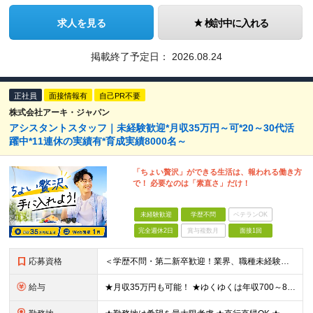
求人を見る
検討中に入れる
掲載終了予定日：
2026.08.24
正社員
面接情報有
自己PR不要
株式会社アーキ・ジャパン
アシスタントスタッフ｜未経験歓迎*月収35万円～可*20～30代活
躍中*11連休の実績有*育成実績8000名～
「ちょい贅沢」ができる生活は、報われる働き方
で！ 必要なのは「素直さ」だけ！
未経験歓迎
学歴不問
ベテランOK
完全週休2日
賞与複数月
面接1回
応募資格
＜学歴不問・第二新卒歓迎！業界、職種未経験歓迎！20代～30代活躍中＞ ★35歳以下の方（若年層の長期キャリア形成を図るため） ★フリーター・正社員未経験・社会人未経験OK ★転職回数が多い方もぜひ
給与
★月収35万円も可能！ ★ゆくゆくは年収700～800万円も！ ★手当が多数あり ・残業手当（100％）★1分単位で支給 ・資格手当（最大月6万円） ・結婚/出産祝金（最大3万円） 【首都圏・北関東