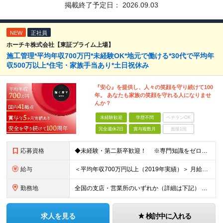
掲載終了予定日：
2026.09.03
NEW
正社員
ホーチキ株式会社【東証プライム上場】
施工管理*平均年収700万円*未経験OK*地元で働ける*30代で平均年
収500万以上*住宅・家族手当あり*土日祝休み
『安心』を提供し、人々の笑顔を守り続けて100
年。 あなたも家族の笑顔を守れる人になりませ
んか？
未経験歓迎
学歴不問
ベテランOK
完全週休2日
賞与複数月
面接1回
応募資格
◆未経験・第二新卒歓迎！ ※専門知識をゼロから習得できる研修制度があります！ ◆学歴不問
給与
＜平均年収700万円以上（2019年実績）＞ 月給21万1000円以上＋賞与年2回 ※上記は基本給です。別途、各種手当を支給いたします ※経験・能力を考慮の上、当社規程により優遇いたします ※試用
勤務地
全国の支店・営業所のいずれか（詳細は下記） ※入社直後はお住まいから通える範囲の支店・営業所に配属 （入社直後の転勤はありません） ※U・Iターン歓迎（社宅・独身寮完備） ＜北海道・東北エリア＞
求人を見る
検討中に入れる