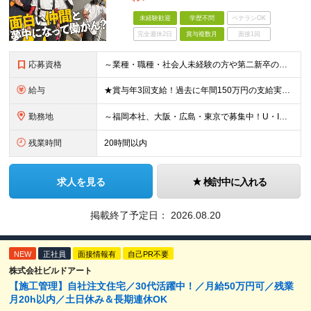
未経験歓迎
学歴不問
ベテランOK
完全週休2日
賞与複数月
面接1回
応募資格
～業種・職種・社会人未経験の方や第二新卒の方も歓迎！～ ■学歴不問 ■35歳以下※若年層の長期キャリア形成を図るため ＼意欲重視の人物採用！ こんな方をお待ちしています／ ■チームでやり遂げる仕事が
給与
★賞与年3回支給！過去に年間150万円の支給実績あり ★入社後も、経歴・年齢に関係なくスキル・能力に応じて年収UPが可能！ 現場で新入社員の教育係ができるレベルで月給30万円、支店長クラス（スタッフ
勤務地
～福岡本社、大阪・広島・東京で募集中！U・Iターン大歓迎！～ ■福岡本社 ★「博多駅」より徒歩5分！ 福岡県福岡市博多区博多駅東2-5-21 博多プラザビル6F ※(変更の範囲)なし ■大阪支店
残業時間
20時間以内
求人を見る
検討中に入れる
掲載終了予定日：
2026.08.20
NEW
正社員
面接情報有
自己PR不要
株式会社ビルドアート
【施工管理】自社注文住宅／30代活躍中！／月給50万円可／残業
月20h以内／土日休み＆長期連休OK