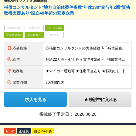
株式会社ヤスナミ測量設計
補償コンサルタント*地方自治体案件多数*年休130*賞与年2回*資格
取得支援あり*設立40年超の安定企業
未経験歓迎
学歴不問
ベテランOK
完全週休2日
賞与複数月
面接1回
応募資格
◎補償コンサルタントの実務経験 └「補償業務管理士」の資格の有無は問いません ◎普通自動車免許（AT限定可） ◎高卒以上 ■□運転サポートあり□■ ペーパードライバーの方もご安心ください！運転免許さ
給与
月給22万円～47万円＋賞与年2回 └「補償業務管理士」などの資格をお持ちの場合は優遇します ※残業代は全額支給します ※諸手当（2万円～／月）を含む ※試用期間3か月（その間の給与・待遇に差異はあ
勤務地
★マイカー通勤可 ★住宅手当あり ★転勤なし 【本社】 埼玉県越谷市千間台東二丁目7番地16 ※変更の範囲：上記を除く当社関連勤務地
残業時間
20時間以内
求人を見る
検討中に入れる
掲載終了予定日：
2026.08.20
NEW
正社員
自己PR不要