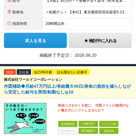
給与
【月給】30万円～＋各種手当＋賞与（昨年度実績：3～4ヶ月） ※上記月給には固定残業時間（10h分／2万円以上）を含みます。 超過分は別途支給いたします。 ■未経験・1年目の想定年収：420万円
勤務地
＜転勤ナシ＞ 【本社】 東京都世田谷区経堂5-23-15
残業時間
20時間以内
求人を見る
検討中に入れる
掲載終了予定日：
2026.08.20
NEW
正社員
自己PR不要
話を聞きたい応募可
株式会社ワールドコーポレーション
作図補助◆月給47万円以上/有給最大40日/身体の負担を減らしなが
ら安定した給与を実現/転勤なし/p10
身体にガタがくる前に、 作図メインの無理のな
い働き方にシフトしませんか？
未経験歓迎
学歴不問
ベテランOK
完全週休2日
賞与複数月
面接1回