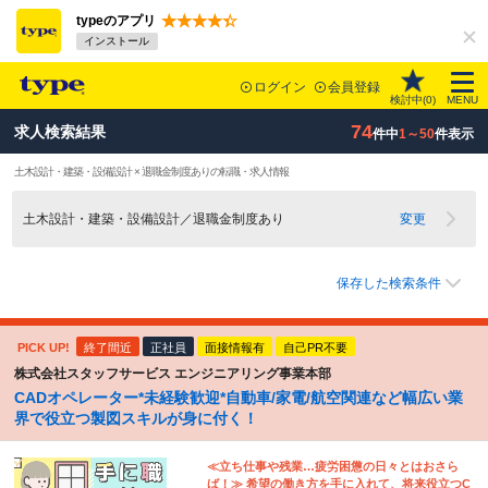
typeのアプリ
インストール
ログイン
会員登録
検討中(
0
)
MENU
74
求人検索結果
件中
1～50
件表示
土木設計・建築・設備設計 × 退職金制度ありの転職・求人情報
土木設計・建築・設備設計／退職金制度あり
変更
保存した検索条件
PICK UP!
終了間近
正社員
面接情報有
自己PR不要
株式会社スタッフサービス エンジニアリング事業本部
CADオペレーター*未経験歓迎*自動車/家電/航空関連など幅広い業
界で役立つ製図スキルが身に付く！
≪立ち仕事や残業…疲労困憊の日々とはおさら
ば！≫ 希望の働き方を手に入れて、将来役立つC