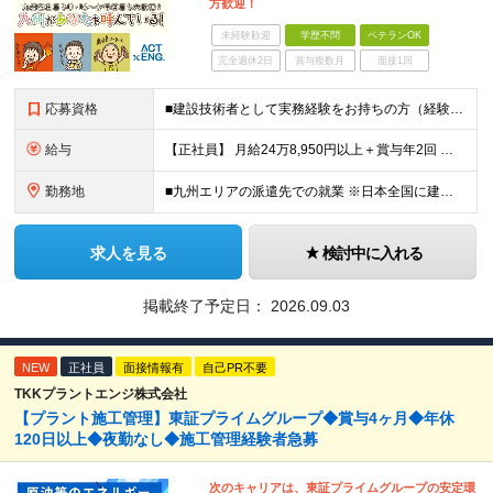
方歓迎！
未経験歓迎
学歴不問
ベテランOK
完全週休2日
賞与複数月
面接1回
応募資格
■建設技術者として実務経験をお持ちの方（経験年数不問） ※学歴不問 ※第二新卒歓迎 【こんな方はぜひご応募ください】 ■九州で働きたい ■大手ゼネコンのプロジェクトに関わってみたい ■福利厚生が整
給与
【正社員】 月給24万8,950円以上＋賞与年2回 ※年齢・経験・スキル等を考慮の上、当社規定により決定します。 ※残業代、通勤交通費は別途全額支給しています。 【契約社員】 月給28万2,080円
勤務地
■九州エリアの派遣先での就業 ※日本全国に建設技術者のニーズがあります。U・Iターン希望の方も歓迎しておりますので、ご希望を気軽にお聞かせください。 ◆本社／東京都港区赤坂3-8-15 THE AK
求人を見る
検討中に入れる
掲載終了予定日：
2026.09.03
NEW
正社員
面接情報有
自己PR不要
TKKプラントエンジ株式会社
【プラント施工管理】東証プライムグループ◆賞与4ヶ月◆年休
120日以上◆夜勤なし◆施工管理経験者急募
次のキャリアは、東証プライムグループの安定環