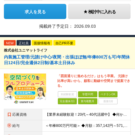
求人を見る
検討中に入れる
掲載終了予定日：
2026.09.03
NEW
正社員
面接情報有
自己PR不要
株式会社ユニマットライフ
内装施工管理/元請け中心/夜間・出張ほぼ無/年俸800万も可/年間休
日124日/完全週休2日制/基本土日休み
「図面通りに進めるだけ」はもう卒業。 元請け
比率が高いから、顧客に動線や空間まで提案でき
る。
未経験歓迎
学歴不問
ベテランOK
完全週休2日
賞与複数月
面接1回
応募資格
【業界未経験歓迎！20代～40代活躍中】 ◆何かしらの施工管理経験をお持ちの方（施工の規模や年数は不問） ※工務店での経験も大歓迎です！ ※学歴不問 ～このような方にオススメです～ ・ゼロベースで空
給与
＜年棒800万円可能＞ ◆月額：357,142円～571,428円（14分割）（一律手当を含む） ◆年俸制：500万円～800万円 ※年俸額の1/14を毎月支給（残りの2/14は6・12月に賞与支給