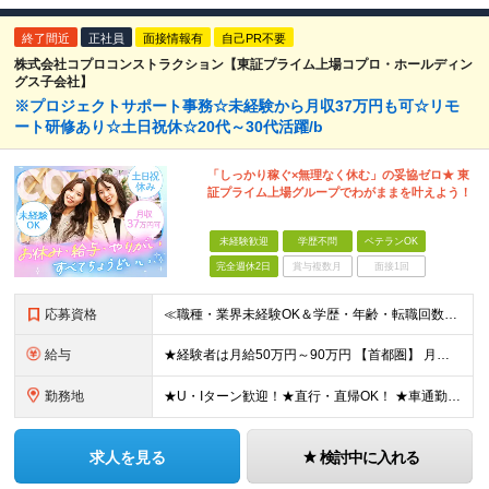
終了間近
正社員
面接情報有
自己PR不要
株式会社コプロコンストラクション【東証プライム上場コプロ・ホールディン
グス子会社】
※プロジェクトサポート事務☆未経験から月収37万円も可☆リモ
ート研修あり☆土日祝休☆20代～30代活躍/b
「しっかり稼ぐ×無理なく休む」の妥協ゼロ★ 東
証プライム上場グループでわがままを叶えよう！
未経験歓迎
学歴不問
ベテランOK
完全週休2日
賞与複数月
面接1回
応募資格
≪職種・業界未経験OK＆学歴・年齢・転職回数不問≫ ◆第二新卒歓迎 ◆社会人経験不問 ◆資格不問 ※新卒の方もご応募可能！ （待遇・募集要項等は別途ご案内いたします） ※入社時期は柔軟に対応します！半
給与
★経験者は月給50万円～90万円 【首都圏】 月給30万1230円〜 ⇒基本22万7000円+地域6万4230円+皆勤1万円 【群馬/栃木/茨城】 月給28万1090円〜 ⇒基本23万4000円+
勤務地
★U・Iターン歓迎！★直行・直帰OK！ ★車通勤可能のエリアもあり！★出張なしの働き方も可能 全国47都道府県の各プロジェクト（転勤なし！勤務地に対する希望も実現可能！） 「自宅から1時間以内で通え
求人を見る
検討中に入れる