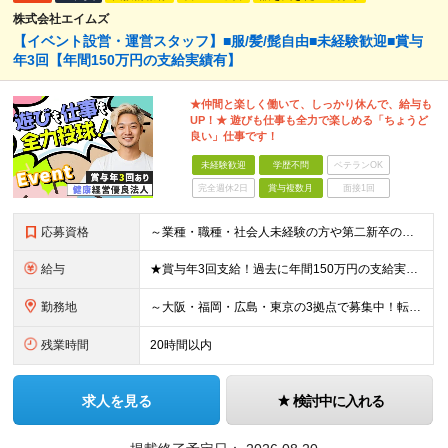
株式会社エイムズ
【イベント設営・運営スタッフ】■服/髪/髭自由■未経験歓迎■賞与
年3回【年間150万円の支給実績有】
★仲間と楽しく働いて、しっかり休んで、給与も
UP！★ 遊びも仕事も全力で楽しめる「ちょうど
良い」仕事です！
未経験歓迎
学歴不問
ベテランOK
完全週休2日
賞与複数月
面接1回
応募資格
～業種・職種・社会人未経験の方や第二新卒の方も歓迎！～ ■学歴不問 ■35歳以下※若年層の長期キャリア形成を図るため ＼意欲重視の人物採用！ こんな方をお待ちしています／ ■チームでやり遂げる仕事が
給与
★賞与年3回支給！過去に年間150万円の支給実績あり ■大阪・広島：月給23万3000円～35万円（固定残業代／月4万2000円～5万5000円含む） └試用期間中：月給22万5000円～（固定残業
勤務地
～大阪・福岡・広島・東京の3拠点で募集中！転勤なし～ ※希望・住まいを考慮して決定します ■大阪支店 大阪府大阪市中央区瓦町3-3-16OWL瓦町ビル4Ｆ ■福岡本社 福岡県福岡市博多区博多駅東2
残業時間
20時間以内
求人を見る
検討中に入れる