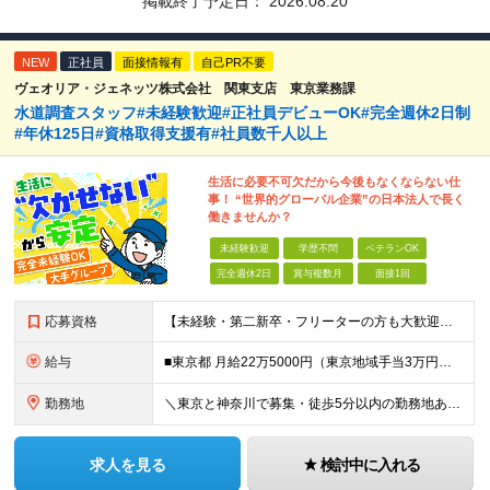
掲載終了予定日：
2026.08.20
NEW
正社員
面接情報有
自己PR不要
ヴェオリア・ジェネッツ株式会社 関東支店 東京業務課
水道調査スタッフ#未経験歓迎#正社員デビューOK#完全週休2日制
#年休125日#資格取得支援有#社員数千人以上
生活に必要不可欠だから今後もなくならない仕
事！ “世界的グローバル企業”の日本法人で長く
働きませんか？
未経験歓迎
学歴不問
ベテランOK
完全週休2日
賞与複数月
面接1回
応募資格
【未経験・第二新卒・フリーターの方も大歓迎！】 ●高卒以上 ●要普通自動車免許（AT限定可） ※特別な経験やスキルは一切不問です！ ★求める人物像★ ・「ほどほどに、無理なく長く働きたい」方 ・安定
給与
■東京都 月給22万5000円（東京地域手当3万円含）～25万円＋残業代全額支給＋各種手当 ■神奈川県 月給19万5000円～24万円＋残業代全額支給＋各種手当 ※年齢・経験を考慮し決定 ※試用期
勤務地
＼東京と神奈川で募集・徒歩5分以内の勤務地あり／ ■根岸事務所 東京都台東区根岸5-6-14 根岸5光ビル ■阿佐ヶ谷事務所 東京都杉並区成田東4-38-25 ■大橋事務所 東京都目黒区大橋2-8-1
求人を見る
検討中に入れる