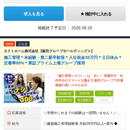
求人を見る
検討中に入れる
掲載終了予定日：
2026.08.20
NEW
正社員
タクトホーム株式会社【飯田グループホールディングス】
施工管理＊未経験・第二新卒歓迎＊入社祝金30万円＊土日休み＊
定着率90%＊東証プライム上場グループ採用
「施工管理＝キツい」は、古い！ 現場半分・社
内半分のスマートな働き方 飯田グループで市場
価値の高いスキルを◎
未経験歓迎
学歴不問
ベテランOK
完全週休2日
賞与複数月
面接1回
応募資格
＼学歴やこれまでの経験は一切問いません！／ 正社員デビュー、第二新卒、異業種からの転職、大歓迎です♪ 【必須条件】 ＊高卒以上の方 ＊普通自動車免許をお持ちの方(AT限定も大歓迎！) ――【こ
給与
◇建築施工管理経験者 月給29万円以上+賞与 ◆未経験者 月給25万円以上＋賞与 ※経験、スキルにより考慮し、当社規定により優遇します。 ＜平均年収例＞ 668万円／月給37.2万円＋賞与(4.