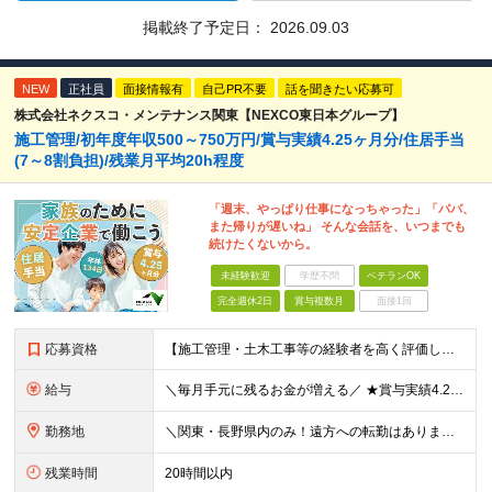
掲載終了予定日：
2026.09.03
NEW
正社員
面接情報有
自己PR不要
話を聞きたい応募可
株式会社ネクスコ・メンテナンス関東【NEXCO東日本グループ】
施工管理/初年度年収500～750万円/賞与実績4.25ヶ月分/住居手当
(7～8割負担)/残業月平均20h程度
「週末、やっぱり仕事になっちゃった」「パパ、
また帰りが遅いね」 そんな会話を、いつまでも
続けたくないから。
未経験歓迎
学歴不問
ベテランOK
完全週休2日
賞与複数月
面接1回
応募資格
【施工管理・土木工事等の経験者を高く評価します！】 ■高卒以上／普通自動車運転免許（AT限定可）をお持ちの方 ＜以下、いずれかに該当する方歓迎＞ ◎土木系学科を卒業された方 ◎1・2級土木／造園
給与
＼毎月手元に残るお金が増える／ ★賞与実績4.25ヶ月分（年間120万円～140万円以上の支給実績あり） ★家賃・駐車場代の最大8割を会社が負担！家計の支出を大幅にカット ★残業代は1分単位（合計1時
勤務地
＼関東・長野県内のみ！遠方への転勤はありません／ ★全事業所がIC近く！マイカーで快適に通勤可能です ★引越し費用や単身赴任時の家賃・家具家電の賃料も全額負担します ◎京浜事業所 神奈川県横浜市都筑
残業時間
20時間以内