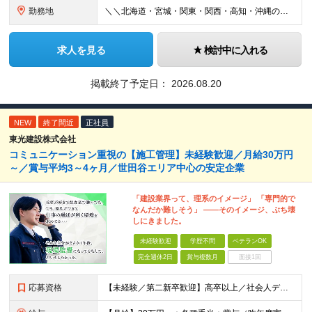
勤務地
＼＼北海道・宮城・関東・関西・高知・沖縄の当社拠点／／ ▼北海道エリア 札幌店 ▼宮城エリア 仙台店 ▼千葉エリア 柏店、鎌ヶ谷店、千葉店、市川店 ▼埼玉エリア 狭山店、大宮店、浦和店、志木店
求人を見る
検討中に入れる
掲載終了予定日：
2026.08.20
NEW
終了間近
正社員
東光建設株式会社
コミュニケーション重視の【施工管理】未経験歓迎／月給30万円
～／賞与平均3～4ヶ月／世田谷エリア中心の安定企業
「建設業界って、理系のイメージ」 「専門的で
なんだか難しそう」 ――そのイメージ、ぶち壊
しにきました。
未経験歓迎
学歴不問
ベテランOK
完全週休2日
賞与複数月
面接1回
応募資格
【未経験／第二新卒歓迎】高卒以上／社会人デビュー◎／ブランク有◎／■要普免 入社時点に、特別な知識やスキル・経験は一切必要なし！ すべて入社後に、当社で身につけていただけるので 安心してください♪