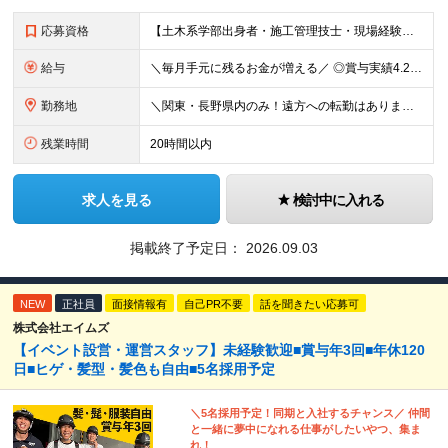
応募資格
【土木系学部出身者・施工管理技士・現場経験者優遇！】 ■高卒以上 ■普通自動車運転免許（AT限定可）をお持ちの方 《 下記いずれかに該当する方歓迎 》 ◎土木系学科を卒業された方 ◎1・2級土木／
給与
＼毎月手元に残るお金が増える／ ◎賞与実績4.25ヶ月分（年間120万円～140万円以上の支給実績あり） ◎家賃・駐車場代の最大8割を会社が負担！家計の支出を大幅にカット ◎残業代は1分単位（合計1時
勤務地
＼関東・長野県内のみ！遠方への転勤はありません／ ★全事業所がIC近く！マイカーで快適に通勤可能です ★引越し費用や単身赴任時の家賃・家具家電の賃料も全額負担 ◎京浜事業所 神奈川県横浜市都筑区
残業時間
20時間以内
求人を見る
検討中に入れる
掲載終了予定日：
2026.09.03
NEW
正社員
面接情報有
自己PR不要
話を聞きたい応募可
株式会社エイムズ
【イベント設営・運営スタッフ】未経験歓迎■賞与年3回■年休120
日■ヒゲ・髪型・髪色も自由■5名採用予定
＼5名採用予定！同期と入社するチャンス／ 仲間
と一緒に夢中になれる仕事がしたいやつ、集ま
れ！