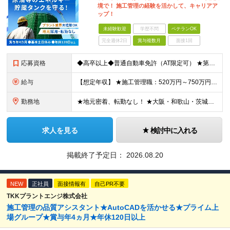
境で！ 施工管理の経験を活かして、キャリアア
ップ！
未経験歓迎
学歴不問
ベテランOK
完全週休2日
賞与複数月
面接1回
応募資格
◆高卒以上◆普通自動車免許（AT限定可） ★第二新卒歓迎 ★プラント業界以外での施工管理経験者歓迎 【こんな方は向いています】 ・施工管理のスキルを活かして働きたい ・安定企業で長く働きたい ・チ
給与
【想定年収】 ★施工管理職：520万円～750万円 ※上記年収は残業時間40時間／月相当の金額を含みます。 月給25万円～35万円＋賞与年2回（原則固定支給額4ヵ月分）＋諸手当（残業手当全額など）
勤務地
★地元密着、転勤なし！ ★大阪・和歌山・茨城・三重・千葉の各拠点 ★Ｕ・Iターン歓迎！（面接交通費支給） ★社用車貸与（出勤利用OK）、駐車場費用支給 ・大阪府堺市 ・和歌山県有田市 ・茨城県神栖市
求人を見る
検討中に入れる
掲載終了予定日：
2026.08.20
NEW
正社員
面接情報有
自己PR不要
TKKプラントエンジ株式会社
施工管理の品質アシスタント★AutoCADを活かせる★プライム上
場グループ★賞与年4ヵ月★年休120日以上