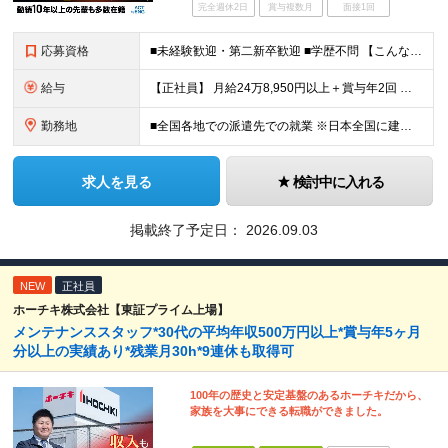
完全週休2日
賞与複数月
面接1回
応募資格
■未経験歓迎・第二新卒歓迎 ■学歴不問 【こんな方はぜひご応募ください】 ■大手ゼネコンのプロジェクトに関わってみたい ■福利厚生が整った会社で働きたい ■年収アップを狙いたい ■スケールの大きな仕
給与
【正社員】 月給24万8,950円以上＋賞与年2回 ※年齢・経験・スキル等を考慮の上、当社規定により決定します。 ※残業代、通勤交通費は別途全額支給しています。 【契約社員】 月給28万2,080円
勤務地
■全国各地での派遣先での就業 ※日本全国に建設技術者のニーズがあります。U・Iターン希望の方も歓迎しておりますので、ご希望を気軽にお聞かせください。 ◆本社／東京都港区赤坂3-8-15 THE AK
求人を見る
検討中に入れる
掲載終了予定日：
2026.09.03
NEW
正社員
ホーチキ株式会社【東証プライム上場】
メンテナンススタッフ*30代の平均年収500万円以上*賞与年5ヶ月
分以上の実績あり*残業月30h*9連休も取得可
100年の歴史と安定基盤のあるホーチキだから、
家族を大事にできる転職ができました。