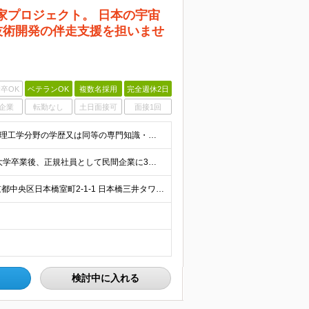
国家プロジェクト。 日本の宇宙
技術開発の伴走支援を担いませ
卒OK
ベテランOK
複数名採用
完全週休2日
企業
転勤なし
土日面接可
面接1回
応募の時点で以下のすべてを満たす方 ■大学卒業以上の理工学分野の学歴又は同等の専門知識・技能を有すること。 ■企業、大学、公的機関等において、研究開発業務又は研究開発・プロジェクト等に係る企画立案・マ
経歴等を考慮の上、機構の規定により決定します。 ＜大学卒業後、正規社員として民間企業に3年勤務した場合＞ ・月給30万円以上 ・年収470万円以上 年収概算を試算する場合は以下をご確認ください。 h
■リモートワーク・在宅勤務相談可 【日本橋分室】 東京都中央区日本橋室町2-1-1 日本橋三井タワー7階 ※（変更の範囲）人事異動、組織改編等により業務の実施場所が変わる場合に機構が定める場所、機
検討中に入れる