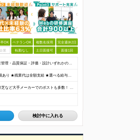
卒OK
ベテランOK
複数名採用
完全週休2日
企業
転勤なし
土日面接可
面接1回
《40・50・60代も活躍中》 ■学歴不問 ■生産技術・生産管理・品質保証・評価・設計いずれかの実務経験をお持ちの方 ▽こんな方にオススメです！▽ 「経験を活かして幅広いプロジェクトに携わりたい」
★通勤＆就業＆地域/住宅＆役職手当あり ★在宅勤務実績あり ★残業代は全額支給 ★選べる給与制度あり！ ■東京・神奈川・千葉・埼玉勤務の場合 月給24.5万円～55万円＋諸手当 （残業代は全額支給）
★リモート実績あり★ トヨタ自動車・パナソニック・東芝など大手メーカーでのポストも多数！ 全国の取引先での就業となります（沖縄を除く） 『地元で働きたい』という希望に、業界トップクラス約7,00
検討中に入れる