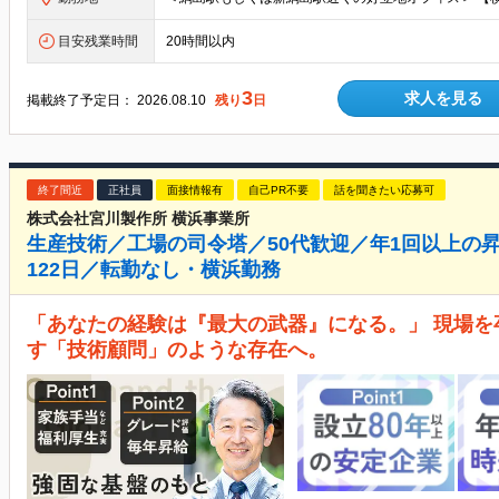
目安残業時間
20時間以内
3
求人を見る
掲載終了予定日：
2026.08.10
残り
日
終了間近
正社員
面接情報有
自己PR不要
話を聞きたい応募可
株式会社宮川製作所 横浜事業所
生産技術／工場の司令塔／50代歓迎／年1回以上の昇
122日／転勤なし・横浜勤務
「あなたの経験は『最大の武器』になる。」 現場
す「技術顧問」のような存在へ。