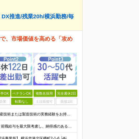
X推進/残業20h/横浜勤務/毎
浜で、市場価値を高める「攻め
卒OK
ベテランOK
複数名採用
完全週休2日
企業
転勤なし
土日面接可
面接1回
≪業界経験不問/30代・40代の中堅層が活躍中！≫ ◎生産技術または製造技術の実務経験をお持ちの方 ┗「現場で手を動かしてきた経験」を、次は「仕組みを作る側」で活かしたい方を歓迎します！ ◎学歴不問・
月給30万円～45万円 ＋ 賞与年2回 ＋ 各種手当 ※経験・前職給与を最大限考慮し、納得感のある提示をいたします。 ※試用期間3ヶ月（期間中の給与・待遇に差異はありません） ※残業代につきましては
＜綱島駅もしくは新綱島駅近くの好立地オフィス＞ 【横浜事業所】 横浜市港北区樽町2-1-6 └転勤、客先常駐はございません！ ◎宮城工場へ3ヶ月に1回程度出張あり ◎中国・フィリピン自社工場へ年1