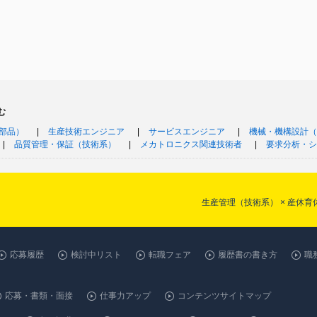
む
部品）
生産技術エンジニア
サービスエンジニア
機械・機構設計（
品質管理・保証（技術系）
メカトロニクス関連技術者
要求分析・シ
生産管理（技術系） × 産休
応募履歴
検討中リスト
転職フェア
履歴書の書き方
職
応募・書類・面接
仕事力アップ
コンテンツサイトマップ