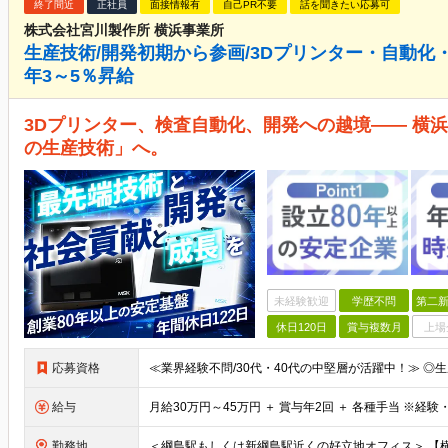
終了間近
正社員
面接情報有
自己PR不要
話を聞きたい応募可
株式会社宮川製作所 横浜事業所
生産技術/開発初期から参画/3Dプリンター・自動化・D
年3～5％昇給
3Dプリンター、検査自動化、開発への越境―― 横
の生産技術」へ。
未経験歓迎
学歴不問
第二新
休日120日
賞与複数月
上場
応募資格
給与
勤務地