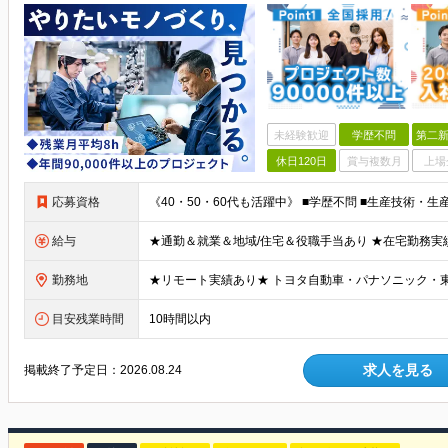
未経験歓迎
学歴不問
第二新
休日120日
賞与複数月
上場
応募資格
給与
勤務地
目安残業時間
10時間以内
求人を見る
掲載終了予定日：
2026.08.24