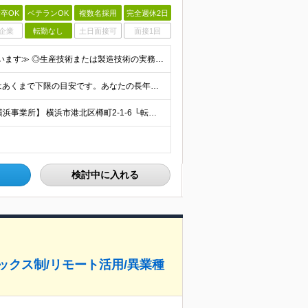
卒OK
ベテランOK
複数名採用
完全週休2日
企業
転勤なし
土日面接可
面接1回
≪30代・40代・50代が活躍中／技術の継承者を求めています≫ ◎生産技術または製造技術の実務経験をお持ちの方 ┗年数は問いません。10年、20年と培ってきた熟練の知見を高く評価します。 ┗「量産立ち
月給35万円～45万円 ＋ 賞与年2回 ＋ 各種手当 ※上記はあくまで下限の目安です。あなたの長年の経験・スキルを最大限に考慮し、加給優遇いたします。 ※試用期間3ヶ月間あり（期間中の給与・待遇に差
＜綱島駅もしくは新綱島駅近くの好立地オフィス＞ 【横浜事業所】 横浜市港北区樽町2-1-6 └転勤、客先常駐はございません！ ◎宮城工場へ3ヶ月に1回程度出張あり ◎中国・フィリピン自社工場へ年1
検討中に入れる
ックス制/リモート活用/異業種