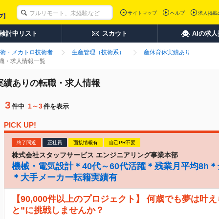
サイトマップ
ヘルプ
求人掲載
検討中リスト
スカウト
AIの求
術・メカトロ技術者
生産管理（技術系）
産休育休実績あり
転職・求人情報一覧
休実績ありの転職・求人情報
3
1～3
件中
件を表示
PICK UP!
終了間近
正社員
面接情報有
自己PR不要
株式会社スタッフサービス エンジニアリング事業本部
機械・電気設計＊40代～60代活躍＊残業月平均8h
＊大手メーカー転籍実績有
【90,000件以上のプロジェクト】 何歳でも夢は叶
と”に挑戦しませんか？