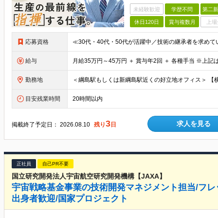
未経験歓迎
学歴不問
第二新
休日120日
賞与複数月
上場
応募資格
給与
勤務地
目安残業時間
20時間以内
3
求人を見る
掲載終了予定日：
2026.08.10
残り
日
正社員
自己PR不要
国立研究開発法人宇宙航空研究開発機構【JAXA】
宇宙戦略基金事業の技術開発マネジメント担当/フレ
出身者歓迎/国家プロジェクト