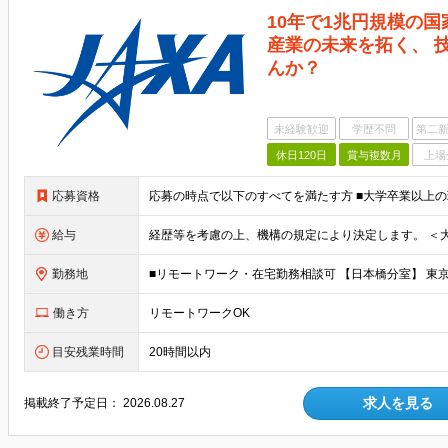
10年で1兆円規模の
産業の未来を拓く、 
んか？
未経験歓迎
学歴不問
第二新
休日120日
賞与複数月
上場
応募資格
給与
勤務地
働き方
リモートワークOK
目安残業時間
20時間以内
求人を見る
掲載終了予定日：
2026.08.27