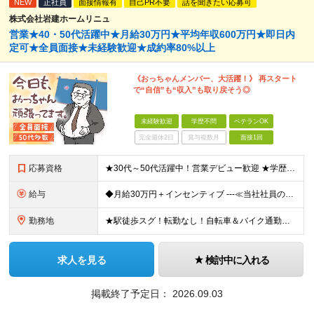
NEW
正社員
面接情報有
自己PR不要
話を聞きたい応募可
株式会社岩建ホームリニュ
営業★40・50代活躍中★月給30万円★平均年収600万円★即日内
定可★全員面接★未経験歓迎★成約率80%以上
《おっちゃんメンバー、大活躍！》 再スタート
で“自信”も“収入”も取り戻そう◎
未経験歓迎
学歴不問
ベテランOK
完全週休2日
賞与複数月
面接1回
応募資格
★30代～50代活躍中！営業デビュー歓迎 ★学歴・転職回数・ブランク不問 ★人柄重視の採用です！ ◆60歳未満の方【定年年齢を上限として募集するため】
給与
◆月給30万円＋インセンティブ ---≪当社社員の実際の給与例≫--- ★元解体作業員・S（29歳） ・最高月収：67万8836円（総支給） ★元電気工事士・N（47歳） ・最高月収：96万508
勤務地
★駅徒歩スグ！転勤なし！自転車＆バイク通勤相談OK 【本社】東京都足立区綾瀬2-27-12 (変更の範囲)上記を除く当社関連勤務地
求人を見る
検討中に入れる
掲載終了予定日：
2026.09.03