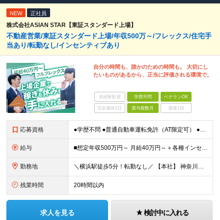
NEW
正社員
株式会社ASIAN STAR【東証スタンダード上場】
不動産営業/東証スタンダード上場/年収500万～/フレックス/住宅手
当あり/転勤なし/インセンティブあり
自分の時間も、誰かのための時間も。 大切にし
たいものがあるから、正当に評価される環境で。
未経験歓迎
学歴不問
ベテランOK
完全週休2日
賞与複数月
面接1回
応募資格
●学歴不問 ●普通自動車運転免許（AT限定可） ●不動産業界での営業経験をお持ちの方 ●ブランクOK ～こんな方を求めています～ ・目標を意識して行動することができる人 ・指示待ちではなく自身で考え
給与
■想定年収500万円～ 月給40万円～＋各種インセンティブ＋資格手当 ※経験・スキルを考慮の上、当社規定により優遇致します ※試用期間3ヶ月あり。(給与・待遇・雇用形態に差異はありません) ※管理
勤務地
＼横浜駅徒歩5分！転勤なし／ 【本社】 神奈川県横浜市西区高島2-6-32 横浜東口ウィスポートビル8F ※(変更の範囲)上記を除く当社関連勤務地
残業時間
20時間以内
求人を見る
検討中に入れる