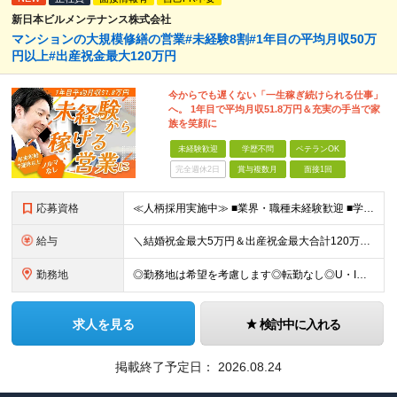
新日本ビルメンテナンス株式会社
マンションの大規模修繕の営業#未経験8割#1年目の平均月収50万
円以上#出産祝金最大120万円
今からでも遅くない「一生稼ぎ続けられる仕事」
へ。 1年目で平均月収51.8万円＆充実の手当で家
族を笑顔に
未経験歓迎
学歴不問
ベテランOK
完全週休2日
賞与複数月
面接1回
応募資格
≪人柄採用実施中≫ ■業界・職種未経験歓迎 ■学歴不問 ■職歴や転職回数は一切不問 ■ブランクある方も相談可 ★育成前提の募集！ 今回の募集は事業拡大に伴う増員採用！ 欠員補充ではないため、 将来の
給与
＼結婚祝金最大5万円＆出産祝金最大合計120万円！独自の手当をご用意／ 【東京】 月給28万700円～80万円＋歩合＋各種手当＋賞与年2回 【大阪】 月給26万8200円～80万円＋歩合＋各種手当＋
勤務地
◎勤務地は希望を考慮します◎転勤なし◎U・Iターン歓迎 【本社】 大阪府大阪市西区京町堀１丁目１８−１５ 藤原ビル 2F ■以下、全国の各支店 ◎東北・関東エリア：仙台・千葉・東京第一（上野）・東
求人を見る
検討中に入れる
掲載終了予定日：
2026.08.24