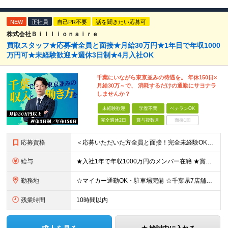
NEW
正社員
自己PR不要
話を聞きたい応募可
株式会社Ｂｉｌｌｉｏｎａｉｒｅ
買取スタッフ★応募者全員と面接★月給30万円★1年目で年収1000
万円可★未経験歓迎★週休3日制★4月入社OK
千葉にいながら東京並みの待遇を。 年休150日×
月給30万～で、 消耗するだけの通勤にサヨナラ
しませんか？
未経験歓迎
学歴不問
ベテランOK
完全週休2日
賞与複数月
面接1回
応募資格
＜応募いただいた方全員と面接！完全未経験OK＞ ★第二新卒・ブランクOK ★転職回数・スキル不問 ★学歴不問 ◎第二新卒も大歓迎 「新卒で入社したけど、環境が合わなくて早期に退職してしまった」 とい
給与
★入社1年で年収1000万円のメンバー在籍 ★賞与だけで100万円以上の支給実績も ★月給30万円以上 月給30万円～50万円＋賞与年1回（最大3カ月分）＋インセンティブ＋各種手当 ※研修期間中は
勤務地
☆マイカー通勤OK・駐車場完備 ☆千葉県7店舗で募集 ☆2026年新店舗立ち上げ店舗あり ☆転勤なし 本社、もしくは以下店舗での勤務になります。 【本社】 千葉県印旛郡酒々井町本佐倉457-2
残業時間
10時間以内