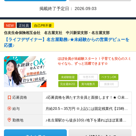
掲載終了予定日：
2026.09.03
NEW
正社員
自己PR不要
住友生命保険相互会社 名古屋支社 中川新栄支部・名古屋支部
【ライフデザイナー】名古屋勤務♪★未経験からの営業デビューを
応援♪
ほぼ全員が未経験スタート！子育ても安心のスミ
セイなら、ずっと活躍できます☆
未経験歓迎
学歴不問
ベテランOK
完全週休2日
賞与複数月
面接1回
応募資格
♪応募資格を満たす方全員と面接します！★ ◎未経験＆ブランクOK ◎高校卒業程度の学力を有すること ◎性別不問
給与
月給20.5～35万円 ※上記には固定残業代【15時間相当額(2.4万円～4.2万円)】が含まれます ※15時間を超えた分は別途支給 ※経験や能力、前職の年収を考慮し最大35万円を限度に当社規程によ
勤務地
♪名古屋駅から徒歩10分♪地下を通ればほぼ直通！ 【住友生命保険相互会社 名古屋支社】 愛知県名古屋市中村区名駅南2-14-19 住友生命名古屋ビル 14階：中川新栄支部 19階：名古屋支部 ※上記