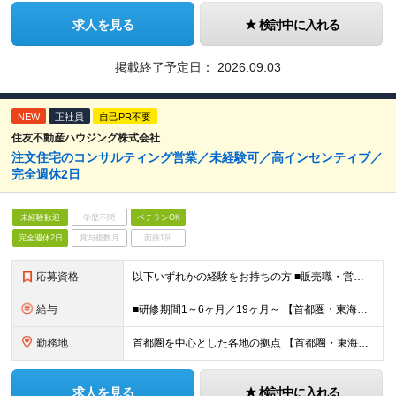
求人を見る
検討中に入れる
掲載終了予定日：
2026.09.03
NEW
正社員
自己PR不要
住友不動産ハウジング株式会社
注文住宅のコンサルティング営業／未経験可／高インセンティブ／
完全週休2日
未経験歓迎
学歴不問
ベテランOK
完全週休2日
賞与複数月
面接1回
応募資格
以下いずれかの経験をお持ちの方 ■販売職・営業職での顧客への提案経験をお持ちの方 ■建築関連の知識をお持ちの方
給与
■研修期間1～6ヶ月／19ヶ月～ 【首都圏・東海・関西】 月給29万2千円～ (固定給25万円+定額歩合給4万2千円、固定残業手当月約58時間分9万2700円含む) 【その他】 月給27万1千円～
勤務地
首都圏を中心とした各地の拠点 【首都圏・東海・関西】 東京、千葉、埼玉、神奈川、茨城、愛知、三重、岐阜、静岡、大阪、京都、奈良、滋賀、兵庫 【その他】 栃木、群馬、北海道、宮城、新潟、岡山、広島、
求人を見る
検討中に入れる