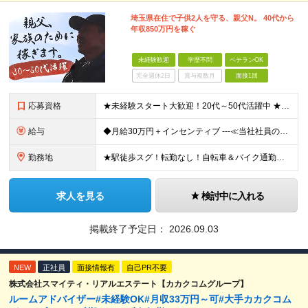
埼玉県在住で子供2人を守る、親父N。 40代から
年収850万円を稼ぐ
未経験歓迎
学歴不問
ベテランOK
完全週休2日
賞与複数月
面接1回
応募資格
★未経験スタート大歓迎！20代～50代活躍中 ★学歴・転職回数・ブランク不問 ★人柄重視の採用です！ ◆60歳未満の方【定年年齢を上限として募集するため】
給与
◆月給30万円＋インセンティブ ---≪当社社員の実際の給与例≫--- ★元解体作業員・S（29歳） ・最高月収：67万8836円（総支給） ★元電気工事士・N（47歳） ・最高月収：96万508
勤務地
★駅徒歩スグ！転勤なし！自転車＆バイク通勤相談OK 【本社】東京都足立区綾瀬2-27-12 (変更の範囲)上記を除く当社関連勤務地
求人を見る
検討中に入れる
掲載終了予定日：
2026.09.03
NEW
正社員
面接情報有
自己PR不要
株式会社スマイティ・リアルエステート【カカクコムグループ】
ルームアドバイザー#未経験OK#月収33万円～可#大手カカクコム