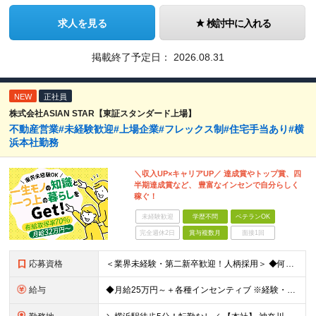
求人を見る
検討中に入れる
掲載終了予定日：
2026.08.31
NEW
正社員
株式会社ASIAN STAR【東証スタンダード上場】
不動産営業#未経験歓迎#上場企業#フレックス制#住宅手当あり#横
浜本社勤務
＼収入UP×キャリアUP／ 達成賞やトップ賞、四
半期達成賞など、 豊富なインセンで自分らしく
稼ぐ！
未経験歓迎
学歴不問
ベテランOK
完全週休2日
賞与複数月
面接1回
応募資格
＜業界未経験・第二新卒歓迎！人柄採用＞ ◆何らかの営業経験をお持ちの方 ◆学歴不問 ◆普通運転免許(AT限定可) ＼こんな方を求めています／ ・目標を意識して行動することができる人 ・指示待ちではな
給与
◆月給25万円～＋各種インセンティブ ※経験・スキルを考慮の上、当社規定により優遇致します ※試用期間3ヶ月あり。(給与・待遇・雇用形態に差異はありません) ※残業代全額支給