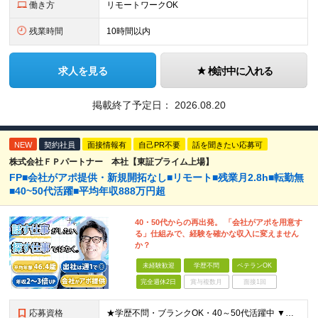
働き方
リモートワークOK
残業時間
10時間以内
求人を見る
検討中に入れる
掲載終了予定日：
2026.08.20
NEW
契約社員
面接情報有
自己PR不要
話を聞きたい応募可
株式会社ＦＰパートナー 本社【東証プライム上場】
FP■会社がアポ提供・新規開拓なし■リモート■残業月2.8h■転勤無
■40~50代活躍■平均年収888万円超
40・50代からの再出発。 「会社がアポを用意す
る」仕組みで、経験を確かな収入に変えません
か？
未経験歓迎
学歴不問
ベテランOK
完全週休2日
賞与複数月
面接1回
応募資格
★学歴不問・ブランクOK・40～50代活躍中 ▼以下いずれかのご経験をお持ちの方 ■金融業界（保険会社や銀行、証券会社、信用金庫など）での就業経験 ■何かしらの営業経験をお持ちの方 ※ブランクのある方