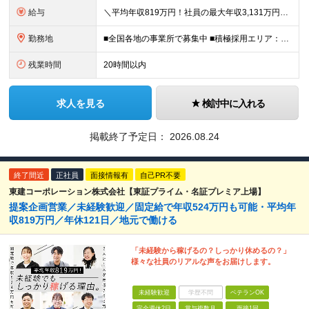
給与
＼平均年収819万円！社員の最大年収3,131万円／ ＼2人に1人が年収700万円以上／ ＼5人に1人が年収1,000万円以上！／ 固定給だけで、年収524万円も可能！ インセンティブだけでなく固定給
勤務地
■全国各地の事業所で募集中 ■積極採用エリア：東京・神奈川・埼玉・千葉・愛知 ※希望の勤務地で働ける！通勤可能な事業所を選定していきます ※地元に戻って働きたいUターン希望者も歓迎します！ ※社用車を
残業時間
20時間以内
求人を見る
検討中に入れる
掲載終了予定日：
2026.08.24
終了間近
正社員
面接情報有
自己PR不要
東建コーポレーション株式会社【東証プライム・名証プレミア上場】
提案企画営業／未経験歓迎／固定給で年収524万円も可能・平均年
収819万円／年休121日／地元で働ける
「未経験から稼げるの？しっかり休めるの？」
様々な社員のリアルな声をお届けします。
未経験歓迎
学歴不問
ベテランOK
完全週休2日
賞与複数月
面接1回