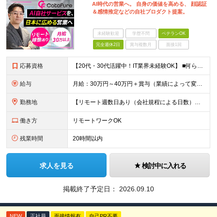
AI時代の営業へ。 自身の価値を高める、 顔認証
＆感情推定などの自社プロダクト提案。
未経験歓迎
学歴不問
ベテランOK
完全週休2日
賞与複数月
面接1回
応募資格
【20代・30代活躍中！IT業界未経験OK】 ■何らかの営業経験をお持ちの方（業界・商材不問） ■基本的なPCスキル（Word、Excel、PowerPoint） ■高卒以上
給与
月給：30万円～40万円＋賞与（業績によって変動）＋各種手当 ※経験・スキルを考慮して決定します ※上記には固定残業代（40時間分／76,000円～）を含み、超過分は別途支給 ※試用期間6ヶ月（期間
勤務地
【リモート週数日あり（会社規程による日数）・神田駅から徒歩6分】 本社：東京都千代田区神田須田町2丁目1-1 MA SQUARE AKIHABARA 8F 現在、週2日リモートが可能ですが、 アポ
働き方
リモートワークOK
残業時間
20時間以内
求人を見る
検討中に入れる
掲載終了予定日：
2026.09.10
NEW
正社員
面接情報有
自己PR不要