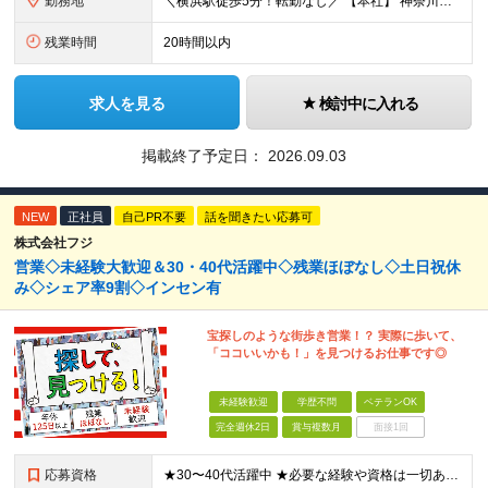
勤務地
＼横浜駅徒歩5分！転勤なし／ 【本社】 神奈川県横浜市西区高島2-6-32 横浜東口ウィスポートビル8F ※(変更の範囲)上記を除く当社関連勤務地
残業時間
20時間以内
求人を見る
検討中に入れる
掲載終了予定日：
2026.09.03
NEW
正社員
自己PR不要
話を聞きたい応募可
株式会社フジ
営業◇未経験大歓迎＆30・40代活躍中◇残業ほぼなし◇土日祝休
み◇シェア率9割◇インセン有
宝探しのような街歩き営業！？ 実際に歩いて、
「ココいいかも！」を見つけるお仕事です◎
未経験歓迎
学歴不問
ベテランOK
完全週休2日
賞与複数月
面接1回
応募資格
★30〜40代活躍中 ★必要な経験や資格は一切ありません ◆未経験歓迎 ◆学歴不問 ◆基本的なPC操作ができる方 └タイピング入力、Excel・Word 簡単な資料作成など ＼こんな方はぜひご応募く