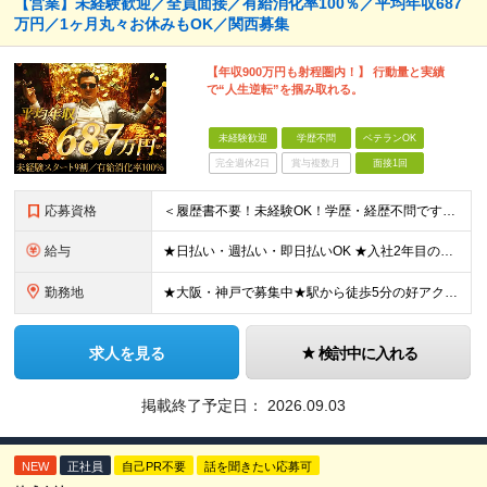
【営業】未経験歓迎／全員面接／有給消化率100％／平均年収687
万円／1ヶ月丸々お休みもOK／関西募集
【年収900万円も射程圏内！】 行動量と実績
で“人生逆転”を掴み取れる。
未経験歓迎
学歴不問
ベテランOK
完全週休2日
賞与複数月
面接1回
応募資格
＜履歴書不要！未経験OK！学歴・経歴不問です＞ ◆スキル・資格は一切不要 ◆職種・業種未経験歓迎 ◆第二新卒・ブランク・社会人デビューOK ＜こんな方にピッタリ！＞ □収入もお休みも大切にしたい方
給与
★日払い・週払い・即日払いOK ★入社2年目の平均年収687万円 ★入社3年目で年収900万円の社員も在籍 ＼2つのコースから給与形態を選べます！／ 【1】安定収入をゲットしたい方向けコース 基本給
勤務地
★大阪・神戸で募集中★駅から徒歩5分の好アクセス ■新大阪事業所／大阪府大阪市東淀川区東中島4-11-6 ネオライフ新大阪ビル8F ■神戸事業所／兵庫県神戸市中央区多聞通4-4-13 歩11番館50
求人を見る
検討中に入れる
掲載終了予定日：
2026.09.03
NEW
正社員
自己PR不要
話を聞きたい応募可