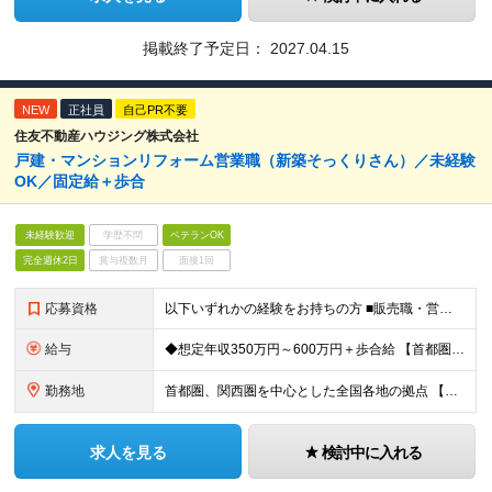
掲載終了予定日：
2027.04.15
NEW
正社員
自己PR不要
住友不動産ハウジング株式会社
戸建・マンションリフォーム営業職（新築そっくりさん）／未経験
OK／固定給＋歩合
未経験歓迎
学歴不問
ベテランOK
完全週休2日
賞与複数月
面接1回
応募資格
以下いずれかの経験をお持ちの方 ■販売職・営業職での顧客への提案経験をお持ちの方 ■建築関連の知識をお持ちの方
給与
◆想定年収350万円～600万円＋歩合給 【首都圏・東海・関西】 月給29.2万円～ （固定給25万円＋定額歩合給4万2千円、固定残業手当月約57時間分9万2700円含む） 【その他】 月給27.
勤務地
首都圏、関西圏を中心とした全国各地の拠点 【首都圏・東海・関西】 東京、千葉、埼玉、神奈川、茨城、愛知、三重、岐阜、静岡、大阪、京都、奈良、滋賀、兵庫 【その他】 栃木、群馬、北海道、宮城、新潟、
求人を見る
検討中に入れる