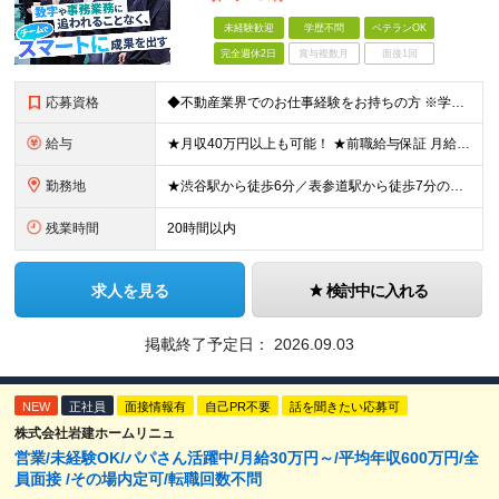
未経験歓迎
学歴不問
ベテランOK
完全週休2日
賞与複数月
面接1回
応募資格
◆不動産業界でのお仕事経験をお持ちの方 ※学歴不問 第二新卒の方や業界歴が長い方も大歓迎！ 組織を一から創り上げる環境で、一緒に成長していきませんか？
給与
★月収40万円以上も可能！ ★前職給与保証 月給32.7万円～＋残業代全額＋インセンティブ＋各種手当 ※経験・スキルを考慮し決定します。 ※試用期間6ヶ月間の給与や待遇に差異はございません。 ※残
勤務地
★渋谷駅から徒歩6分／表参道駅から徒歩7分のアクセス抜群！ ★転勤なし！ ■住所：東京都渋谷区渋谷1-7-2 VORT渋谷east2 2階 周辺にはカフェや飲食店も充実。 仕事帰りの時間も楽しめま
残業時間
20時間以内
求人を見る
検討中に入れる
掲載終了予定日：
2026.09.03
NEW
正社員
面接情報有
自己PR不要
話を聞きたい応募可
株式会社岩建ホームリニュ
営業/未経験OK/パパさん活躍中/月給30万円～/平均年収600万円/全
員面接 /その場内定可/転職回数不問