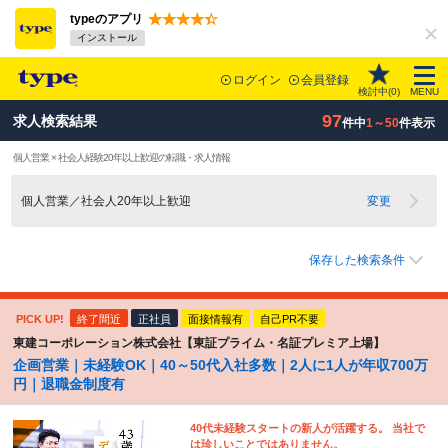
typeのアプリ
インストール
ログイン
会員登録
検討中(
0
)
MENU
97
求人検索結果
件中
1～50
件表示
個人営業 × 社会人経験20年以上歓迎の転職・求人情報
個人営業／社会人20年以上歓迎
変更
保存した検索条件
PICK UP!
終了間近
正社員
面接情報有
自己PR不要
東建コーポレーション株式会社【東証プライム・名証プレミア上場】
企画営業｜未経験OK｜40～50代入社多数｜2人に1人が年収700万
円｜退職金制度有
40代未経験スタートの新人が活躍する。 当社で
は珍しいことではありません。