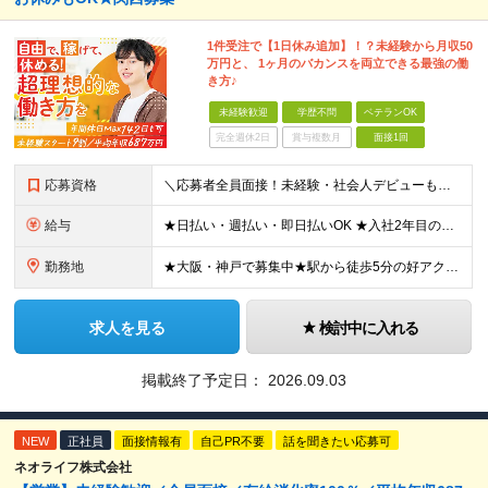
1件受注で【1日休み追加】！？未経験から月収50
万円と、 1ヶ月のバカンスを両立できる最強の働
き方♪
未経験歓迎
学歴不問
ベテランOK
完全週休2日
賞与複数月
面接1回
応募資格
＼応募者全員面接！未経験・社会人デビューも歓迎／ ◆スキル・資格は一切不要 ◆職種・業種未経験歓迎 ◆第二新卒・ブランクOK ＜先輩の志望動機をご紹介＞ 「収入もお休みも大切にしたい」 「頑張った分
給与
★日払い・週払い・即日払いOK ★入社2年目の平均年収687万円 ★入社3年目で年収900万円の社員も在籍 ＼2つのコースから給与形態を選べます！／ 【1】安定収入をゲットしたい方向けコース 基本給
勤務地
★大阪・神戸で募集中★駅から徒歩5分の好アクセス ■新大阪事業所／大阪府大阪市東淀川区東中島4-11-6 ネオライフ新大阪ビル8F ■神戸事業所／兵庫県神戸市中央区多聞通4-4-13 歩11番館50
求人を見る
検討中に入れる
掲載終了予定日：
2026.09.03
NEW
正社員
面接情報有
自己PR不要
話を聞きたい応募可
ネオライフ株式会社