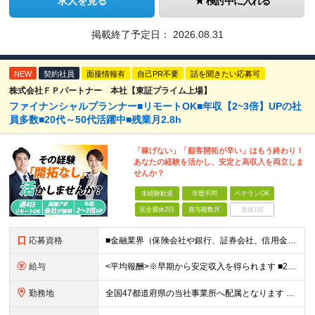
求人を見る
検討中に入れる
掲載終了予定日：
2026.08.31
NEW
契約社員
面接情報有
自己PR不要
話を聞きたい応募可
株式会社ＦＰパートナー 本社【東証プライム上場】
ファイナンシャルプランナー■リモートOK■年収【2~3倍】UPの社
員多数■20代～50代活躍中■残業月2.8h
「稼げない」「顧客開拓が辛い」はもう終わり！
あなたの経験を活かし、安定と高収入を両立しま
せんか？
未経験歓迎
学歴不問
ベテランOK
完全週休2日
賞与複数月
面接1回
応募資格
■金融業界（保険会社や銀行、証券会社、信用金庫など）の営業経験をお持ちの方 ■学歴不問 ※第二新卒の方も歓迎します ※直販の保険営業職経験者も多数活躍中。 お客さまへのご提案に集中できる仕組みにより
給与
<平均報酬>※早期から安定収入を得られます ■2年目～：888万円 ■3年目～：960万円 ■4年目～：1028万円 ★成果連動型報酬（営業成績に応じて支給/45時間分固定残業代含む/超過分は別途支
勤務地
全国47都道府県の当社事業所へ配属となります ※居住地や希望の勤務先を考慮します ※リモートワークOK／転勤なし ＜本社＞ 東京都台東区浅草橋1-1-8 FP浅草橋ビル (変更の範囲)上記を除く当