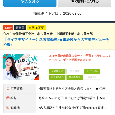
求人を見る
検討中に入れる
掲載終了予定日：
2026.09.03
NEW
正社員
自己PR不要
住友生命保険相互会社 名古屋支社 中川新栄支部・名古屋支部
【ライフデザイナー】名古屋勤務♪★未経験からの営業デビューを
応援♪
ほぼ全員が未経験スタート！子育ても安心のスミ
セイなら、ずっと活躍できます☆
未経験歓迎
学歴不問
ベテランOK
完全週休2日
賞与複数月
面接1回
応募資格
♪応募資格を満たす方全員と面接します！★ ◎未経験＆ブランクOK ◎高校卒業程度の学力を有すること ◎性別不問
給与
月給20.5～35万円 ※上記には固定残業代【15時間相当額(2.4万円～4.2万円)】が含まれます ※15時間を超えた分は別途支給 ※経験や能力、前職の年収を考慮し最大35万円を限度に当社規程によ
勤務地
♪名古屋駅から徒歩10分♪地下を通ればほぼ直通！ 【住友生命保険相互会社 名古屋支社】 愛知県名古屋市中村区名駅南2-14-19 住友生命名古屋ビル 14階：中川新栄支部 19階：名古屋支部 ※上記