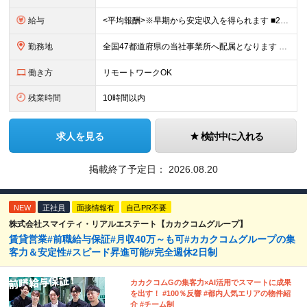
給与
<平均報酬>※早期から安定収入を得られます ■2年目～：888万円 ■3年目～：960万円 ■4年目～：1028万円 ★成果連動型報酬（営業成績に応じて支給/45時間分固定残業代含む/超過分は別途支
勤務地
全国47都道府県の当社事業所へ配属となります ※居住地や希望の勤務先を考慮します ※リモートワークOK／転勤なし ＜本社＞ 東京都台東区浅草橋1-1-8 FP浅草橋ビル (変更の範囲)上記を除く当
働き方
リモートワークOK
残業時間
10時間以内
求人を見る
検討中に入れる
掲載終了予定日：
2026.08.20
NEW
正社員
面接情報有
自己PR不要
株式会社スマイティ・リアルエステート【カカクコムグループ】
賃貸営業#前職給与保証#月収40万～も可#カカクコムグループの集
客力＆安定性#スピード昇進可能#完全週休2日制
カカクコムGの集客力×AI活用でスマートに成果
を出す！ #100％反響 #都内人気エリアの物件紹
介 #チーム制