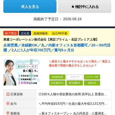
求人を見る
検討中に入れる
掲載終了予定日：
2026.08.24
終了間近
正社員
面接情報有
自己PR不要
東建コーポレーション株式会社【東証プライム・名証プレミア上場】
企画営業／未経験OK／丸ノ内新オフィス＆首都圏可／20～50代活
躍 ／2人に1人が年収700万円／賞与5ヶ月分
＼高収入と働きやすさをばっちり両立♪／ 東証上
場企業で理想の働き方をしませんか？
未経験歓迎
学歴不問
ベテランOK
完全週休2日
賞与複数月
面接1回
応募資格
◎100％人物や意欲重視の採用 高卒以上 普通自動車第一種運転免許取得者（AT限定可） ★職歴は全く問いません！ 前向きにコツコツと向き合える方であれば結果がついてくるお仕事です。 現職・無職、正社
給与
＼平均年収819万円！社員の最大年収3,131万円／ ＼2人に1人が年収700万円以上／ ＼5人に1人が年収1,000万円以上！／ 固定給だけで、年収524万円も可能！ インセンティブだけでなく固定給
勤務地
＜新オフィスオープン＞ 丸の内支店・八重洲支店 東京都千代田区丸の内1丁目9-1 グラントウキョウノースタワーオフィス40階（東京ヘッドオフィス内） ★東京駅直結の新オフィスで雨にも濡れずに通勤♪