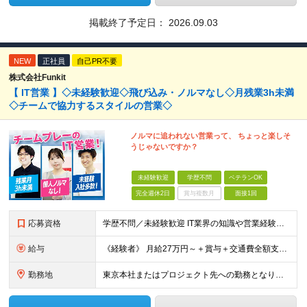
掲載終了予定日：
2026.09.03
NEW
正社員
自己PR不要
株式会社Funkit
【 IT営業 】◇未経験歓迎◇飛び込み・ノルマなし◇月残業3h未満
◇チームで協力するスタイルの営業◇
ノルマに追われない営業って、 ちょっと楽しそ
うじゃないですか？
未経験歓迎
学歴不問
ベテランOK
完全週休2日
賞与複数月
面接1回
応募資格
学歴不問／未経験歓迎 IT業界の知識や営業経験は問いません。 大切にしたいのは、これまでの経歴よりも「人と話すことが好き」「チームで仕事を進めたい」という気持ちです。 ◆ こんな方とお会いしたいで
給与
《経験者》 月給27万円～＋賞与＋交通費全額支給 《未経験者》 月給23万円～＋賞与＋交通費全額支給 ※上記月給には固定残業代（20時間分／《経験者》34,000円～《未経験者》31,100円～）
勤務地
東京本社またはプロジェクト先への勤務となります ■本社 東京都豊島区南池袋3-13-8 ホウエイビル9F ＜アクセス＞ 各線「池袋駅」から徒歩5分 ■東京開発センター 東京都豊島区南池袋3-13-