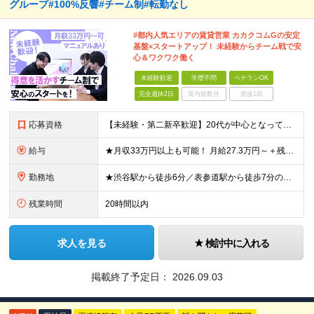
グループ#100%反響#チーム制#転勤なし
#都内人気エリアの賃貸営業 カカクコムGの安定
基盤×スタートアップ！ 未経験からチーム戦で安
心＆ワクワク働く
未経験歓迎
学歴不問
ベテランOK
完全週休2日
賞与複数月
面接1回
応募資格
【未経験・第二新卒歓迎】20代が中心となって活躍中！ ●基本的なPC操作ができる方 ●学歴不問 ★接客や販売など、人と関わる業務経験がある方は大歓迎！（アルバイト経験でもOKです） ★個人戦より、チー
給与
★月収33万円以上も可能！ 月給27.3万円～＋残業代全額＋インセンティブ＋各種手当 ※経験・スキルを考慮し決定します。 ※試用期間6ヶ月間の給与や待遇に差異はございません。 ※残業代は、1分単位
勤務地
★渋谷駅から徒歩6分／表参道駅から徒歩7分のアクセス抜群！ ★新築のきれいなビルで働ける！ ★転勤なし！ ■住所：東京都渋谷区渋谷1-7-2 VORT渋谷east2 2階 周辺にはカフェや飲食店も
残業時間
20時間以内
求人を見る
検討中に入れる
掲載終了予定日：
2026.09.03