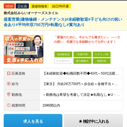
NEW
正社員
面接情報有
自己PR不要
株式会社みらいオーナーズスタイル
提案営業(建物修繕・メンテナンス)#未経験歓迎#子ども向けの祝い
金あり#平均年収750万円#転勤なし#賞与あり
「家族のために、今からでも稼ぎたい」 ――そ
の想い、何歳でも未経験からでも叶います！
未経験歓迎
学歴不問
ベテランOK
完全週休2日
賞与複数月
面接1回
応募資格
【未経験歓迎◆転職回数不問◆40代～50代活躍】 ＜＜志望動機は『稼ぎたい』だけでもOKです＞＞ 今回の募集は、今後の事業拡大に向けた 土台を築いていくための"増員"募集です。 ★未経験歓迎！業
給与
【東京】 月給28万700円＋歩合給＋各種手当＋賞与年2回 ※固定残業代57,900円（36時間分）を含む 【大阪】 月給26万8200円＋歩合給＋各種手当＋賞与年2回 ※固定残業代55,400円（
勤務地
＜勤務地は希望を考慮して決定★転勤なし★U・Iターン歓迎＞ ※希望を考慮し、全国各エリアのいずれかの支店へ配属 【関東】 宇都宮支店／大宮支店／千葉支店 新宿支店／横浜支店／大和支店 【東海】 名
残業時間
20時間以内
求人を見る
検討中に入れる