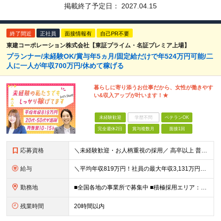
掲載終了予定日：
2027.04.15
終了間近
正社員
面接情報有
自己PR不要
東建コーポレーション株式会社【東証プライム・名証プレミア上場】
プランナー/未経験OK/賞与年5ヵ月/固定給だけで年524万円可能/二
人に一人が年収700万円/休めて稼げる
暮らしに寄り添うお仕事だから、女性が働きやす
い&収入アップが叶います！★
未経験歓迎
学歴不問
ベテランOK
完全週休2日
賞与複数月
面接1回
応募資格
＼未経験歓迎・お人柄重視の採用／ 高卒以上 普通自動車第一種運転免許取得者（AT限定可） ★職歴は全く問いません！20代～50代が幅広く活躍中 前向きにコツコツと向き合える方であれば結果がついてくる
給与
＼平均年収819万円！社員の最大年収3,131万円／ ＼2人に1人が年収700万円以上／ ＼5人に1人が年収1,000万円以上！／ 固定給だけで、年収524万円も可能！ インセンティブだけでなく固定給
勤務地
■全国各地の事業所で募集中 ■積極採用エリア：東京・神奈川・埼玉・千葉・愛知 ※希望の勤務地で働ける！通勤可能な事業所を選定していきます ※地元に戻って働きたいUターン希望者も歓迎します！ ※社用車を
残業時間
20時間以内