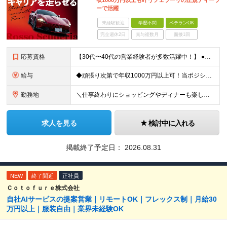
収1000万円以上も叶うフェラーリの正規ディーラ
ーで活躍
未経験歓迎
学歴不問
ベテランOK
完全週休2日
賞与複数月
面接1回
応募資格
【30代〜40代の営業経験者が多数活躍中！】 ●何らかの営業経験をお持ちの方（業界不問） ●普通自動車免許第一種をお持ちの方 ●学歴不問 ★こんな方にピッタリ！ ・国産車や輸入車ディーラーでの経験を
給与
◆頑張り次第で年収1000万円以上可！当ポジションで活躍中の多数の社員が年収1000万円超 ◆2年目でも年収600万～700万円可 ◆充実のインセンティブ制度で高収入を目指せる！ ┗車の販売、保険、ロ
勤務地
＼仕事終わりにショッピングやディナーも楽しめる◎／ ◆六本木勤務！駅チカの通勤便利な勤務地です♪ ◆転勤なし 【本社】東京都港区六本木5-18-3 (変更の範囲)上記を除く当社関連勤務地
求人を見る
検討中に入れる
掲載終了予定日：
2026.08.31
NEW
終了間近
正社員
Ｃｏｔｏｆｕｒｅ株式会社
自社AIサービスの提案営業｜リモートOK｜フレックス制｜月給30
万円以上｜服装自由｜業界未経験OK