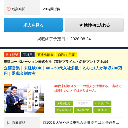
残業時間
20時間以内
求人を見る
検討中に入れる
掲載終了予定日：
2026.08.24
終了間近
正社員
面接情報有
自己PR不要
東建コーポレーション株式会社【東証プライム・名証プレミア上場】
企画営業｜未経験OK｜40～50代入社多数｜2人に1人が年収700万
円｜退職金制度有
40代未経験スタートの新人が活躍する。 当社で
は珍しいことではありません。
未経験歓迎
学歴不問
ベテランOK
完全週休2日
賞与複数月
面接1回
応募資格
◎100％人物や意欲重視の採用 高卒以上 普通自動車第一種運転免許取得者（AT限定可） ★職歴は全く問いません！ 前向きにコツコツと向き合える方であれば結果がついてくるお仕事です。 現職・無職、正社