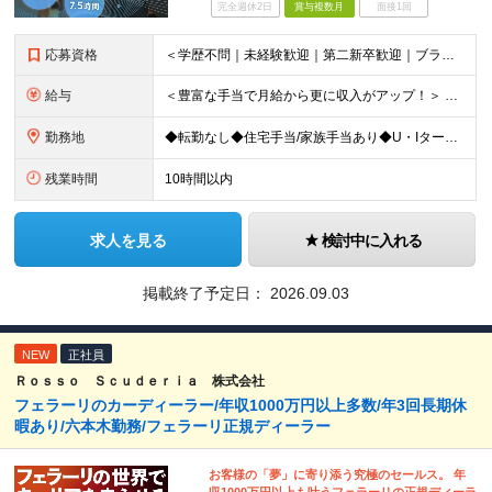
完全週休2日
賞与複数月
面接1回
応募資格
＜学歴不問｜未経験歓迎｜第二新卒歓迎｜ブランクのある方もOK＞ 普通自動車運転免許（AT限定可）をお持ちの方 ※運転は多くありません 【こんな方も歓迎します】 ◆数字追求よりも信頼関係構築を大切に
給与
＜豊富な手当で月給から更に収入がアップ！＞ ■家族手当（配偶者 月1万円/子一人 月5000円） ■住宅手当（月1万円～2万円） ■役職手当 ■交通費全額支給 ■時間外手当 月給22万円～32万円＋
勤務地
◆転勤なし◆住宅手当/家族手当あり◆U・Iターン歓迎 ＜本社＞ 埼玉県新座市東北2-27-3 ※(変更の範囲)上記を除く当社関連勤務地
残業時間
10時間以内
求人を見る
検討中に入れる
掲載終了予定日：
2026.09.03
NEW
正社員
Ｒｏｓｓｏ Ｓｃｕｄｅｒｉａ 株式会社
フェラーリのカーディーラー/年収1000万円以上多数/年3回長期休
暇あり/六本木勤務/フェラーリ正規ディーラー
お客様の「夢」に寄り添う究極のセールス。 年