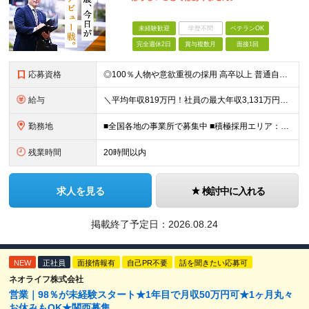
未経験歓迎
学歴不問
ベテランOK
完全週休2日
賞与複数月
面接1回
応募資格
◎100％人物や意欲重視の採用 高卒以上 普通自動車第一種運転免許取得者（AT限定可） ★職歴は全く問いません！ 前向きにコツコツと向き合える方であれば結果がついてくるお仕事です。 現職・無職、正社
給与
＼平均年収819万円！社員の最大年収3,131万円／ ＼2人に1人が年収700万円以上／ ＼5人に1人が年収1,000万円以上！／ 固定給だけで、年収524万円も可能！ インセンティブだけでなく固定給
勤務地
■全国各地の事業所で募集中 ■積極採用エリア：東京・神奈川・埼玉・千葉・愛知 ※希望の勤務地で働ける！通勤可能な事業所を選定していきます ※地元に戻って働きたいUターン希望者も歓迎します！ ※社用車を
残業時間
20時間以内
求人を見る
検討中に入れる
掲載終了予定日：
2026.08.24
NEW
正社員
面接情報有
自己PR不要
話を聞きたい応募可
ネオライフ株式会社
営業｜98％が未経験スタート★1年目で月収50万円可★1ヶ月丸々
お休みもOK★関西募集