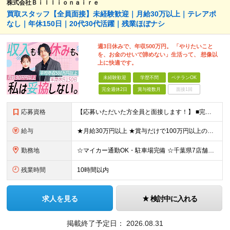
株式会社Ｂｉｌｌｉｏｎａｉｒｅ
買取スタッフ【全員面接】未経験歓迎｜月給30万以上｜テレアポ
なし｜年休150日｜20代30代活躍｜残業ほぼナシ
週3日休みで、年収500万円。 「やりたいこと
を、お金のせいで諦めない」生活って、 想像以
上に快適です。
未経験歓迎
学歴不問
ベテランOK
完全週休2日
賞与複数月
面接1回
応募資格
【応募いただいた方全員と面接します！】 ■完全未経験OK ■転職回数・前職・スキル・学歴不問 ■20代～30代活躍中！ ★第二新卒も大歓迎 「新卒で入社したけど、環境が合わなくて早期に退職してしまっ
給与
★月給30万円以上 ★賞与だけで100万円以上の支給実績も ★1年で年収1000万円のメンバー在籍 ★インセンティブで月20万円獲得した実績も 月給30万円～50万円＋賞与年1回（最大3カ月分）＋イ
勤務地
☆マイカー通勤OK・駐車場完備 ☆千葉県7店舗で募集 ☆2026年新店舗立ち上げ店舗あり ☆転勤なし 本社、もしくは以下店舗での勤務になります。 【本社】 千葉県印旛郡酒々井町本佐倉457-2
残業時間
10時間以内
求人を見る
検討中に入れる
掲載終了予定日：
2026.08.31