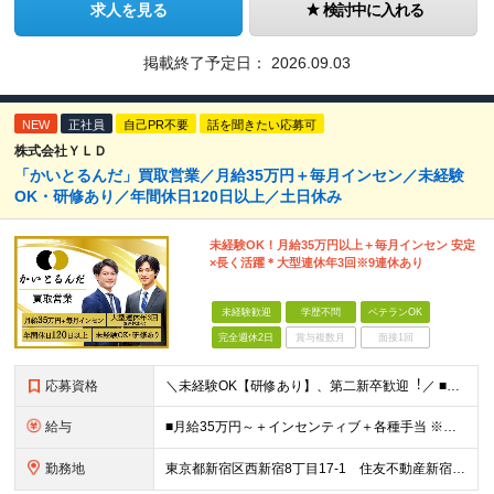
求人を見る
検討中に入れる
掲載終了予定日：
2026.09.03
NEW
正社員
自己PR不要
話を聞きたい応募可
株式会社ＹＬＤ
「かいとるんだ」買取営業／⽉給35万円＋毎月インセン／未経験
OK・研修あり／年間休日120日以上／土日休み
未経験OK！月給35万円以上＋毎月インセン 安定
×長く活躍＊大型連休年3回※9連休あり
未経験歓迎
学歴不問
ベテランOK
完全週休2日
賞与複数月
面接1回
応募資格
＼未経験OK【研修あり】、第⼆新卒歓迎︕／ ■学歴不問 ■普通自動車第一種運転免許（AT限定可） リユース業界の経験者はもちろん、アパレル・飲食・ホテル等での接客経験も即戦力として活かせます！ ＼
給与
■月給35万円～＋インセンティブ＋各種手当 ※固定残業代（月45時間分87,600円～）を含む。超過した場合は別途残業代を支給いたします ※経験・年齢などを考慮の上、決定します ※試用期間3ヶ月あり
勤務地
東京都新宿区西新宿8丁目17-1 住友不動産新宿グランドタワー9F 【原則、引越を伴う転勤なし】 (変更の範囲)上記を除く当社関連勤務地