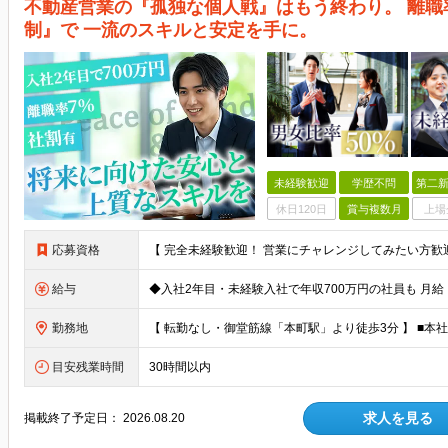
不動産営業の『孤独な個人戦』はもう終わり。 離職
制』で 一流のスキルと安定を手に。
未経験歓迎
学歴不問
第二新
休日120日
賞与複数月
上場
応募資格
給与
勤務地
目安残業時間
30時間以内
求人を見る
掲載終了予定日：
2026.08.20