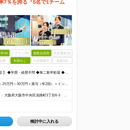
率7％を誇る『5名で1チーム
卒OK
ベテランOK
複数名採用
完全週休2日
企業
転勤なし
土日面接可
面接1回
【 完全未経験歓迎！ 営業にチャレンジしてみたい方歓迎 】 ◆学歴・経歴不問 ◆第二新卒歓迎 ◆人物重視の採用です！ ▼こんな方はぜひご応募ください ◎誠実な姿勢を持った方 ◎素直な方 ◎思いやり
◆入社2年目・未経験入社で年収700万円の社員も 月給：25万円～30万円＋賞与（年2回）＋インセンティブ(平均：月25万～70万)＋随時昇給 ※経験・スキルを考慮して決定いたします ※上記には固
【 転勤なし・御堂筋線「本町駅」より徒歩3分 】 ■本社： 大阪府大阪市中央区淡路町3丁目6-3 御堂筋MTRビル1階 ≪アクセスの良さ抜群！≫ ★大阪の2大主要駅「淀屋橋」「本町」の ちょうど中
検討中に入れる