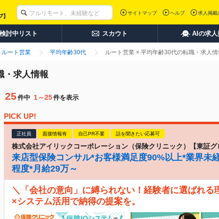
サイトマップ
ヘルプ
求人掲載
検討中リスト
スカウト
AIの求
ルート営業
平均年齢30代
ルート営業 × 平均年齢30代の転職・求人
転職・求人情報
25
1～25
件中
件を表示
PICK UP!
正社員
面接情報有
自己PR不要
話を聞きたい応募可
株式会社アイリックコーポレーション（保険クリニック）【東証グ
来店型保険コンサル*お客様満足度90%以上*業界未経
程度*月給29万～
＼「会社の意向」に縛られない！経験者に選ばれる
×システム活用で納得の提案を。