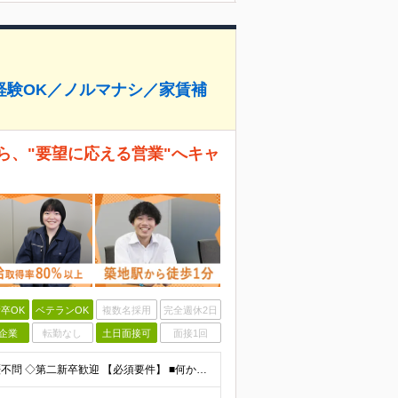
経験OK／ノルマナシ／家賃補
ら、"要望に応える営業"へキャ
卒OK
ベテランOK
複数名採用
完全週休2日
企業
転勤なし
土日面接可
面接1回
★20代30代活躍中／水産・食品業界未経験OK★ ◇学歴不問 ◇第二新卒歓迎 【必須要件】 ■何かしらの営業経験をお持ちの方 └水産や食品の経験・知識がない方でもOK！ 業界知識は入社後に丁寧にご