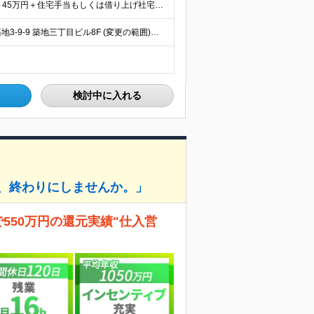
★各種手当を含めると年収500万円以上！ 月給25万円～45万円＋住宅手当もしくは借り上げ社宅補助＋賞与年2回＋その他各種手当 ※試用期間3ヵ月あり。期間中の給与・待遇の差異はありません ※年齢・能
★「築地駅」から徒歩1分 【東京本社】 東京都中央区築地3-9-9 築地三丁目ビル8F (変更の範囲)上記を除く当社関連勤務地
検討中に入れる
、終わりにしませんか。」
550万円の還元実績"仕入営