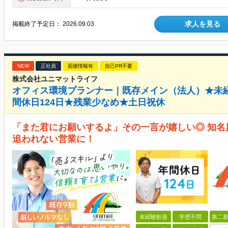
求人を見る
掲載終了予定日：
2026.09.03
NEW
正社員
面接情報有
自己PR不要
株式会社ユニマットライフ
オフィス環境プランナー｜既存メイン（法人）★未
間休日124日★残業少なめ★土日祝休
「また君にお願いするよ」その一言が嬉しい◎ 知
追われない営業に！
未経験歓迎
学歴不問
第二新