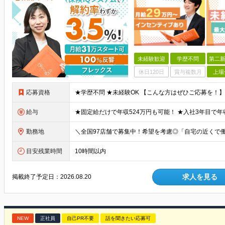
未経験歓迎
学歴不問
第二新
休日120日
賞与複数月
上場
応募資格
給与
勤務地
目安残業時間
10時間以内
求人を見る
掲載終了予定日：
2026.08.20
NEW
正社員
自己PR不要
話を聞きたい応募可