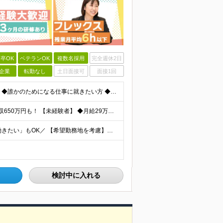
卒OK
ベテランOK
複数名採用
完全週休2日
企業
転勤なし
土日面接可
面接1回
★学歴不問 ★未経験OK 【こんな方はぜひご応募を！】 ◆誰かのためになる仕事に就きたい方 ◆人に寄り添い、相手の心を大切にできる方 ◆保険の知識を身につけて、長く働きたい方 ◆人と話すのが好きで、
★固定給だけで年収524万円も可能！ ★入社3年目で年収650万円も！ 【未経験者】 ◆月給29万円～51万円（店舗手当・営業手当など一律手当含む）＋インセンティブ＋他各種手当＋決算賞与あり（会社業
＼全国97店舗で募集中！希望を考慮◎「自宅の近くで働きたい」もOK／ 【希望勤務地を考慮】全97店舗／北海道・東京・神奈川・千葉・埼玉・石川・静岡・愛知・大阪・兵庫・福岡の『保険クリニック』直営店
検討中に入れる