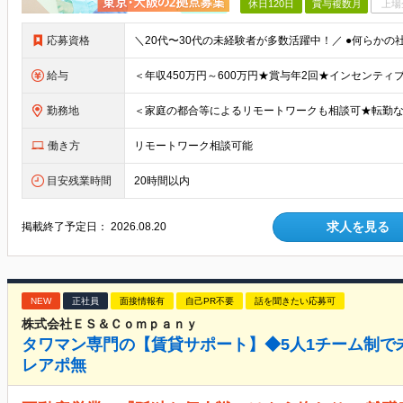
休日120日
賞与複数月
上場
応募資格
給与
勤務地
働き方
リモートワーク相談可能
目安残業時間
20時間以内
求人を見る
掲載終了予定日：
2026.08.20
NEW
正社員
面接情報有
自己PR不要
話を聞きたい応募可
株式会社ＥＳ＆Ｃｏｍｐａｎｙ
タワマン専門の【賃貸サポート】◆5人1チーム制で
レアポ無