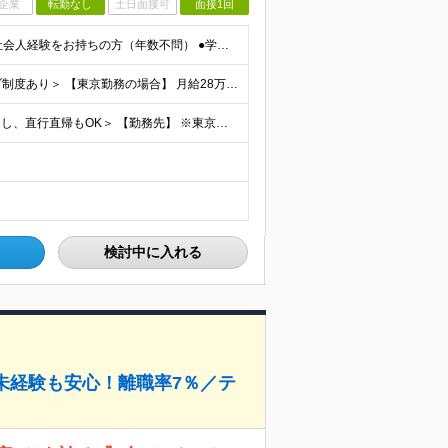
企業
転勤なし
土日面接可
面接1回
＼20代〜30代の未経験者が多数活躍中！／ ●何らかの社会人経験をお持ちの方（年数不問） ●学歴不問 ●大阪拠点については要第一種普通自動車免許 ～こんな方にピッタリ～ ・人と話すこと、喜ばれること
＜年収450万円～600万円★賞与年2回★インセンティブ制度あり＞ 【東京勤務の場合】 月給28万3,000円～29万円＋インセンティブ＋別途残業手当支給 【大阪の場合】 月給27万5,000円～2
＜家庭の都合等によるリモートワークも相談可★転勤なし、直行直帰もOK＞ 【勤務先】 ※東京・大阪の2拠点で募集 ※各拠点での募集となります ※配属先は希望を考慮いたします ■東京 東京都立川市高松
検討中に入れる
未経験も安心！離職率7％／テ