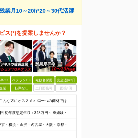
月10～20h*20～30代活躍
ビス(*)を提案しませんか？
卒OK
ベテランOK
複数名採用
完全週休2日
企業
転勤なし
土日面接可
面接1回
★学歴不問 ★職種・業種未経験歓迎 ★第二新卒歓迎 ＜こんな方にオススメ＞ ◎一つの商材ではなく、幅広い提案で勝負したい ◎成長企業でスケールの大きい仕事に挑戦したい ◎実力を評価されたい＆腰を据え
月給25万円～34万円以上＋各種手当＋残業代＋賞与年2回 初年度想定年収：348万円～ ※経験・能力を考慮のうえ優遇します。 ※上記にはエリア給（10,000円～15,000円）、見込み残業代（20
┃全国募集！勤務地は希望を考慮します 札幌・仙台・東京・横浜・金沢・名古屋・大阪・京都・広島・福岡 募集 ※上記のほか、全国に拠点あり ※キャリアアップやキャリアシフトに伴う転勤も一部ありますが、基