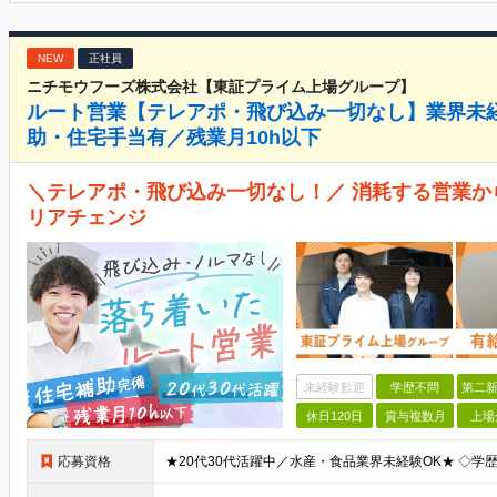
NEW
正社員
ニチモウフーズ株式会社【東証プライム上場グループ】
ルート営業【テレアポ・飛び込み一切なし】業界未
助・住宅手当有／残業月10h以下
＼テレアポ・飛び込み一切なし！／ 消耗する営業か
リアチェンジ
未経験歓迎
学歴不問
第二新
休日120日
賞与複数月
上場
応募資格