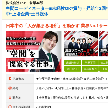
株式会社TKP 営業本部
空間コーディネーター■未経験OK*賞与・昇給年2回*残業
中*上場企業*土日祝休
日本中の「人が集まる場所」を動かす 業界No.1サー
未経験歓迎
学歴不問
第二新
休日120日
賞与複数月
上場
応募資格
給与
勤務地
目安残業時間
20時間以内