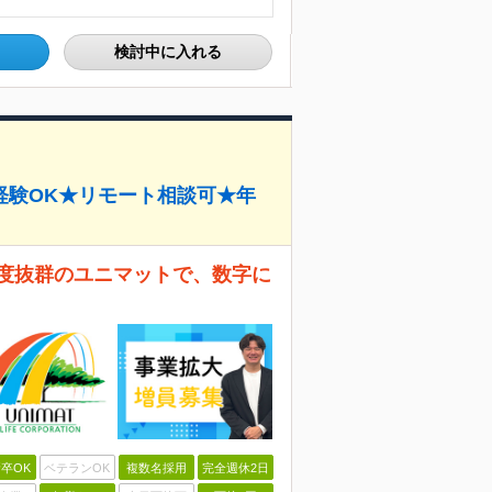
検討中に入れる
経験OK★リモート相談可★年
名度抜群のユニマットで、数字に
卒OK
ベテランOK
複数名採用
完全週休2日