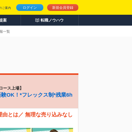
ログイン
新規会員登録
のご案内
人提案
転職ノウハウ
情報一覧
ロース上場】
験OK！*フレックス制*残業6h
理由とは／ 無理な売り込みなし