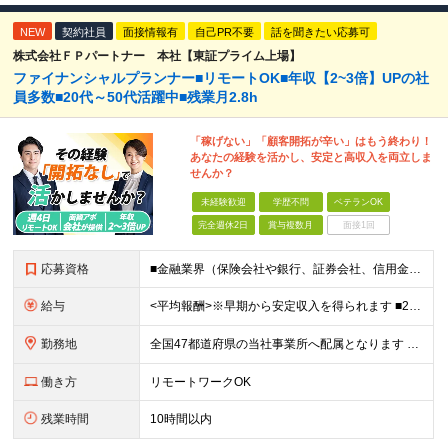
NEW
契約社員
面接情報有
自己PR不要
話を聞きたい応募可
株式会社ＦＰパートナー 本社【東証プライム上場】
ファイナンシャルプランナー■リモートOK■年収【2~3倍】UPの社
員多数■20代～50代活躍中■残業月2.8h
「稼げない」「顧客開拓が辛い」はもう終わり！
あなたの経験を活かし、安定と高収入を両立しま
せんか？
未経験歓迎
学歴不問
ベテランOK
完全週休2日
賞与複数月
面接1回
応募資格
■金融業界（保険会社や銀行、証券会社、信用金庫など）の営業経験をお持ちの方 ■学歴不問 ※第二新卒の方も歓迎します ※直販の保険営業職経験者も多数活躍中。 お客さまへのご提案に集中できる仕組みにより
給与
<平均報酬>※早期から安定収入を得られます ■2年目～：888万円 ■3年目～：960万円 ■4年目～：1028万円 ★成果連動型報酬（営業成績に応じて支給/45時間分固定残業代含む/超過分は別途支
勤務地
全国47都道府県の当社事業所へ配属となります ※居住地や希望の勤務先を考慮します ※リモートワークOK／転勤なし ＜本社＞ 東京都台東区浅草橋1-1-8 FP浅草橋ビル (変更の範囲)上記を除く当
働き方
リモートワークOK
残業時間
10時間以内