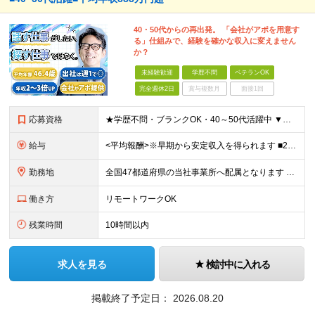
40・50代からの再出発。 「会社がアポを用意す
る」仕組みで、経験を確かな収入に変えません
か？
未経験歓迎
学歴不問
ベテランOK
完全週休2日
賞与複数月
面接1回
応募資格
★学歴不問・ブランクOK・40～50代活躍中 ▼以下いずれかのご経験をお持ちの方 ■金融業界（保険会社や銀行、証券会社、信用金庫など）での就業経験 ■何かしらの営業経験をお持ちの方 ※ブランクのある方
給与
<平均報酬>※早期から安定収入を得られます ■2年目～：888万円 ■3年目～：960万円 ■4年目～：1028万円 ★成果連動型報酬（営業成績に応じて支給/45時間分固定残業代含む/超過分は別途支
勤務地
全国47都道府県の当社事業所へ配属となります ※居住地や希望の勤務先を考慮します ※リモートワークOK／転勤なし ＜本社＞ 東京都台東区浅草橋1-1-8 FP浅草橋ビル (変更の範囲)上記を除く当
働き方
リモートワークOK
残業時間
10時間以内
求人を見る
検討中に入れる
掲載終了予定日：
2026.08.20