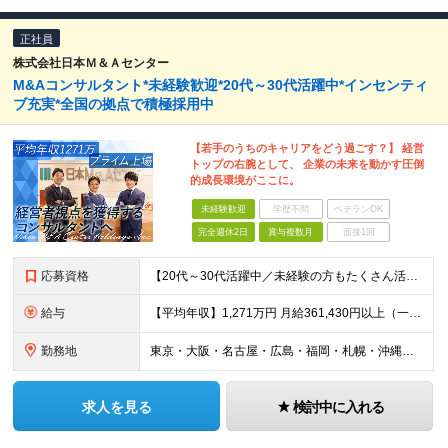
正社員
株式会社日本Ｍ＆Ａセンター
M&Aコンサルタント*未経験歓迎*20代～30代活躍中*インセンティ
ブ充実*全国の拠点で積極採用中
【若手のうちのキャリアをどう過ごす？】 経営
トップの右腕として、 企業の未来を動かす圧倒
的成長環境がここに。
未経験歓迎
学歴不問
ベテランOK
完全週休2日
賞与複数月
面接1回
応募資格
【20代～30代活躍中／未経験の方もたくさん活躍中！】 ■大卒以上 ■2年以上の営業経験（法人個人不問） 機械商社などの専門商社、メーカー、保険などの金融機関出身者が多数活躍中！
給与
【平均年収】1,271万円 月給361,430円以上（一律手当含む）＋インセンティブ ※給与は前職の給与水準、職務経験等を考慮して決定いたします。 ※上記は固定残業代（月50時間分／116,000円
勤務地
東京・大阪・名古屋・広島・福岡・札幌・沖縄のいずれかの拠点に配属 【東京本社】 東京都千代田区丸の内一丁目8番2号 鉃鋼ビルディング24階 【大阪支社】 大阪府大阪市北区角田町8番1号 梅田阪急ビ
求人を見る
検討中に入れる