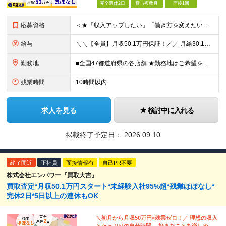
完全週休2日
賞与複数月
面接1回
応募資格
＜★「収入アップしたい」「働き方を変えたい」「スキルを身につけたい」方、大歓迎！★＞ ◆未経験OK ◆学歴不問・第二新卒歓迎 ◆社会人経験1年以上 ★100％人柄、意欲重視の採用です 「新しい環境で
給与
＼＼【全員】月収50.1万円保証！／／ 月給30.1万円＋インセン＋特別手当20万円(半年間)＋賞与 ※経験者は優遇いたします（研修も免除の場合有） ※固定残業代:7万4000円以上/月45時間分
勤務地
■全国47都道府県の各店舗 ★勤務地はご希望を考慮の上、決定します ★今後も店舗を全国に拡大していきます ★U・Iターン歓迎（社宅あり） ★マイカー通勤OK（地域により規定あり。詳細はお問合せくださ
残業時間
10時間以内
求人を見る
検討中に入れる
掲載終了予定日：
2026.09.10
終了間近
正社員
面接情報有
自己PR不要
株式会社エンパワー『買取大吉』
買取査定*月収50.1万円スタート*未経験入社95%超*残業ほぼなし*
完休2日*5日以上の連休もOK
＼初月から月収50万円×残業ゼロ！／ 理想の収入