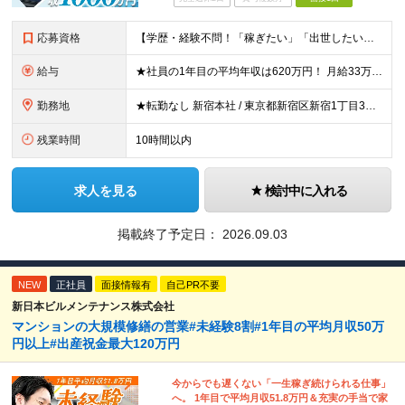
応募資格
【学歴・経験不問！「稼ぎたい」「出世したい」方歓迎】 ●普通自動車運転免許（AT限定可）をお持ちの方 ☆こんな方はおすすめ！☆ ◎成長市場へ挑戦したい方 ◎年功序列ではなく正当な評価と報酬を得たい方
給与
★社員の1年目の平均年収は620万円！ 月給33万円～120万円＋インセンティブ＋賞与年1回 ※経験・能力を考慮の上、決定します。 ※固定残業代（月69.5時間分・9万7,000円～）含む。超過分別
勤務地
★転勤なし 新宿本社 / 東京都新宿区新宿1丁目3番12号 配属エリア 新宿本社、千葉支店、池袋支店、立川支店、大宮支店、品川支店、新横浜支店、横浜支店、竹ノ塚支店、水戸支店、高崎支店、宇都宮支店
残業時間
10時間以内
求人を見る
検討中に入れる
掲載終了予定日：
2026.09.03
NEW
正社員
面接情報有
自己PR不要
新日本ビルメンテナンス株式会社
マンションの大規模修繕の営業#未経験8割#1年目の平均月収50万
円以上#出産祝金最大120万円
今からでも遅くない「一生稼ぎ続けられる仕事」
へ。 1年目で平均月収51.8万円＆充実の手当で家