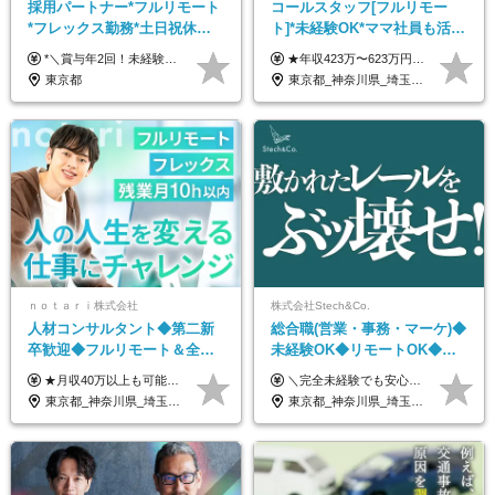
採用パートナー*フルリモート
コールスタッフ[フルリモー
*フレックス勤務*土日祝休み*
ト]*未経験OK*ママ社員も活躍
月給28万円～*産育休取得実績
中*ブランクOK*全国どこでも
*＼賞与年2回！未経験から月給28万円スタート／* ★昇給年12回あり！随時昇給のチャンス ◆月給28万～40万円＋賞与年2回＋各種インセンティブ ※経験・スキルを考慮の上、決定します ※試用期間6ヶ月間あり（期間中は月給26万円～になります。その他待遇等に差異はありません） ※月給には月35時間分の固定残業代含む（月5万4800円/超過分別途支給） ※ほとんどのメンバーが残業ゼロです！フレックスタイム制のため、自分の生活に合わせて調整できます。 ＼希望性で土曜日出勤あり／ お客様より「土曜日に応募者の対応をしてほしい」という ご要望を受けた際に、応募者対応⇒求職者との メッセージのやり取りなど、対応が発生する場合があります。 ※土曜日に出勤いただく場合は ・2時間稼働：4500円 ・4時間稼働：9000円 の給与が発生。勤務時間が4時間超えることは原則ありません。 短期間で高い給与をGETできるチャンスです♪
★年収423万〜623万円のモデルあり（想定時間外手当10時間分含む） ★半年に一度ドカンと支給のボーナスあり（半年に1度最大150万円） 月給25万円〜＋各種手当＋インセンティブ ＊リモートワーク手当（4000円/月） ＊リモートワーク一時金（1万5000円） ＊残業手当全額支給 ※経験・スキルにより月給を決定します ※試用期間：2ヵ月あり。期間中の雇用形態・給与・待遇に変更はありません 《頑張りはインセンティブとして還元！》 当社は5段階の評価制度を導入。 半期に1回の評価で最高ランク（5点）を獲得したメンバーには、 150万円のインセンティブを支給！ これが半年に一度のインセンティブとして支給されるため、 成果を出した分だけまとまった収入を得られる仕組みです。 【固定残業代について】 なし（残業代は、実際の労働時間に応じて別途全額支給）
あり*年間休日120日
働ける
東京都
東京都_神奈川県_埼玉県_千葉県_大阪府_愛知県_北海道_青森県_岩手県_宮城県_秋田県_山形県_福島県_茨城県_栃木県_群馬県_新潟県_山梨県_長野県_富山県_石川県_福井県_静岡県_岐阜県_三重県_兵庫県_京都府_滋賀県_奈良県_和歌山県_広島県_岡山県_鳥取県_島根県_山口県_徳島県_香川県_愛媛県_高知県_福岡県_熊本県_佐賀県_長崎県_大分県_宮崎県_鹿児島県_沖縄県
ｎｏｔａｒｉ株式会社
株式会社Stech&Co.
人材コンサルタント◆第二新
総合職(営業・事務・マーケ)◆
卒歓迎◆フルリモート＆全国
未経験OK◆リモートOK◆学
から勤務OK◆残業月10h以内
歴不問◆20代活躍中！
★月収40万以上も可能！ ★能力・スキル・経験を考慮した年収額を設定します ★年功序列ではなく、チャレンジを評価して給与に反映！ ■月給20万円～40万円＋決算賞与 ※経験・スキルを考慮のうえ決定します ※給与にはみなし残業代40時間分を含む。そのほか詳細に関しては別途面接時にご説明します ※試用期間3ヵ月あり。期間中の雇用形態・条件などに差異はありません
＼完全未経験でも安心して年収UP可能です！／ -------------- 【1】営業 月給25万円～80万円＋賞与 【2】事務 月給21万円～50万円＋賞与 【3】マーケ 月給25万円～80万円＋賞与 ※試用期間3ヶ月間の待遇に変動はありません。 ※みなし残業代(月20時間分29,725円～)を含む。（※超過分は追加支給）
◆フレックス制
東京都_神奈川県_埼玉県_千葉県_大阪府_愛知県_北海道_青森県_岩手県_宮城県_秋田県_山形県_福島県_茨城県_栃木県_群馬県_新潟県_山梨県_長野県_富山県_石川県_福井県_静岡県_岐阜県_三重県_兵庫県_京都府_滋賀県_奈良県_和歌山県_広島県_岡山県_鳥取県_島根県_山口県_徳島県_香川県_愛媛県_高知県_福岡県_熊本県_佐賀県_長崎県_大分県_宮崎県_鹿児島県_沖縄県
東京都_神奈川県_埼玉県_千葉県_大阪府_愛知県_北海道_青森県_岩手県_宮城県_秋田県_山形県_福島県_茨城県_栃木県_群馬県_新潟県_山梨県_長野県_富山県_石川県_福井県_静岡県_岐阜県_三重県_兵庫県_京都府_滋賀県_奈良県_和歌山県_広島県_岡山県_鳥取県_島根県_山口県_徳島県_香川県_愛媛県_高知県_福岡県_熊本県_佐賀県_長崎県_大分県_宮崎県_鹿児島県_沖縄県