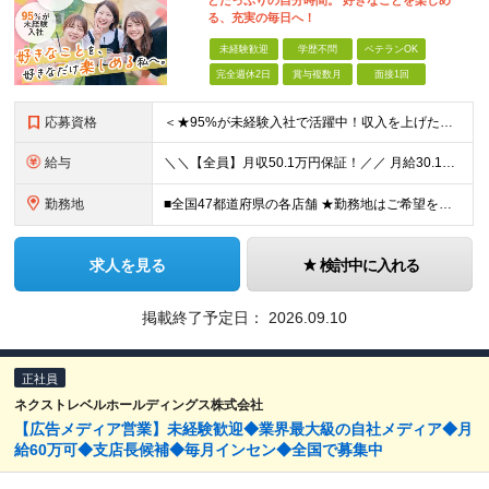
とたっぷりの自分時間。 好きなことを楽しめ
る、充実の毎日へ！
未経験歓迎
学歴不問
ベテランOK
完全週休2日
賞与複数月
面接1回
応募資格
＜★95%が未経験入社で活躍中！収入を上げたい・新しいスキルを身につけたい方、大歓迎！★＞ ◆学歴不問・第二新卒歓迎 ◆社会人経験1年以上 ★100％人柄、意欲重視の採用です 「新しい環境でスタート
給与
＼＼【全員】月収50.1万円保証！／／ 月給30.1万円＋インセン＋特別手当20万円(半年間)＋賞与 ※経験者は優遇いたします（研修も免除の場合有） ※固定残業代:7万4000円以上/月45時間分
勤務地
■全国47都道府県の各店舗 ★勤務地はご希望を考慮の上、決定します ★今後も店舗を全国に拡大していきます ★U・Iターン歓迎（社宅あり） ★マイカー通勤OK（地域により規定あり。詳細はお問合せくださ
求人を見る
検討中に入れる
掲載終了予定日：
2026.09.10
正社員
ネクストレベルホールディングス株式会社
【広告メディア営業】未経験歓迎◆業界最大級の自社メディア◆月
給60万可◆支店長候補◆毎月インセン◆全国で募集中