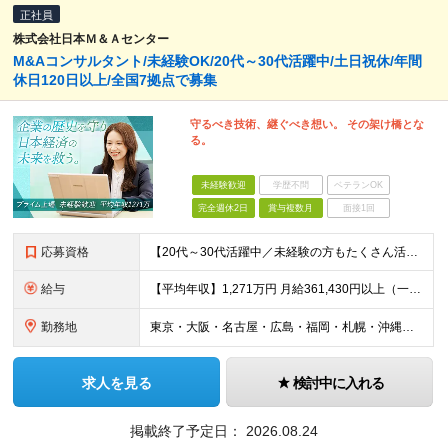
正社員
株式会社日本Ｍ＆Ａセンター
M&Aコンサルタント/未経験OK/20代～30代活躍中/土日祝休/年間
休日120日以上/全国7拠点で募集
守るべき技術、継ぐべき想い。 その架け橋とな
る。
未経験歓迎
学歴不問
ベテランOK
完全週休2日
賞与複数月
面接1回
応募資格
【20代～30代活躍中／未経験の方もたくさん活躍中！】 ■大卒以上 ■2年以上の営業経験（法人個人不問） 機械商社などの専門商社、メーカー、保険などの金融機関出身者が多数活躍中！
給与
【平均年収】1,271万円 月給361,430円以上（一律手当含む）＋インセンティブ ※給与は前職の給与水準、職務経験等を考慮して決定いたします。 ※上記は固定残業代（月50時間分／116,000円
勤務地
東京・大阪・名古屋・広島・福岡・札幌・沖縄のいずれかの拠点に配属 【東京本社】 東京都千代田区丸の内一丁目8番2号 鉃鋼ビルディング24階 【大阪支社】 大阪府大阪市北区角田町8番1号 梅田阪急ビ
求人を見る
検討中に入れる
掲載終了予定日：
2026.08.24