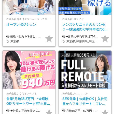
株式会社電通【ポジションマッチ登録】
株式会社HRエイド
オープンポジション
メンズクリニックのカウンセ
ラー/未経験OK/平均年収750万
円/4人に1人が年収1000万円超
経験・能力を考慮し、当社規定により決定します。 ▼参考情報 ------------ 年収イメージ：500万～1500万
■営業の平均年収は720万円！ ■4人に1人が年収1000万円超え 月給27万円～100万円+インセンティブ(平均月20～40万円程) ＜インセンティブ制度について＞ 当社では創業以来、頑張ったらその分稼げる環境づくりに注力。カウンセラー部署では、個人の成約金額・チームの成果・事業部の売上利益を掛け合わせる新しいインセンティブ制度を導入しました。あなたの頑張り次第で毎月高インセンティブが実現できる体制です！ ※上記金額には固定残業代（35,500円以上～・30時間分）が含まれます。時間超過分は追加支給します。 ※試用期間3か月あり。研修期間3か月中は、月給25万円～30万円になります。(固定残業代：35,500円～・23h分を含む) ※インセンティブの一部は、研修期間中から支給されます。その他待遇の差異はありません。
え/成約率90％
東京都
東京都_神奈川県_埼玉県_千葉県_大阪府_愛知県_北海道_宮城県_栃木県_群馬県_静岡県_兵庫県_京都府_岡山県_熊本県
株式会社さくらインベスト
株式会社プロエフィカ
営業*月給35.8万円～*未経験
SES営業｜未経験OK｜入社初
OK*リモートワーク可*土日祝
日からフルリモート｜フレッ
休み*年休123日以上*転職者全
クス可｜残業月平均10h以下｜
★社員の平均年収940万円（※2025年11月時点） ★転職者は全員収入アップを実現 ★入社半年で昇給した実績あり！ 【営業未経験】 月給35万8,000円～（固定残業代含む）＋インセンティブ ＋賞与年2回 【管理職候補】 月給40万円～100万円＋インセンティブ＋賞与年2回 ※固定残業代は、時間外労働の有無にかかわらず月25時間分（月5万8,000円～）を支給します。 ※上記を超える時間外労働分は、別途追加で支給します。 ＼月給額が高い理由について／ 当社が扱うのは、1件あたり100万円以上となる高単価な金融商品です。 そのため月給ベースも高く設定して社員に還元しています。 ＜試用期間中の給与＞※営業未経験の方 試用期間2カ月あり。 月給25万円＋営業手当5万円（資格取得後より日割り支給） ※残業代は別途全額支給します。 ※その他の待遇に差異はありません。 ★時短勤務も可能です ・7時間勤務：月給26万2,500円～＋インセンティブ＋賞与（年2回） ・6時間勤務：月給24万円～＋インセンティブ＋賞与（年2回） （時短勤務例）9:00-16:00、10:00-17:00など
月給35万円～50万円＋交通費 ◎経験やスキルを考慮し、最大限優遇します ◎上記月給は固定残業代月40時間分(月10万9,375～)を含みます。残業時間が超過した場合はその分追加支給します ◎試用期間6カ月あり(給与や待遇は同じです)
員が収入UP
事業立ち上げメンバー