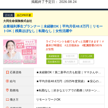
掲載終了予定日：
2026.08.24
正社員
自己PR不要
大同生命保険株式会社
企業福利厚生プランナー｜未経験OK｜平均月収48.8万円｜リモー
トOK｜残業ほぼなし｜転勤なし｜女性活躍中
ライフイベントを経てもずっと活躍できます！ #
基本17時退社 #土日祝休み #配属部署の93％
が女性
未経験歓迎
学歴不問
ベテランOK
完全週休2日
賞与複数月
面接1回
応募資格
★未経験OK！第二新卒の方も歓迎｜ママさんやブランクありの方など、20～50代女性が多数活躍中♪ ◆高卒以上 ◆社会人経験をお持ちの方 - 業界・業種・職種・経験年数は問いません。 «こんな方が
給与
★平均月収48.8万円（2025年度実績） ★安心の固定給＋賞与年2回＋インセンティブ！手当も充実 月給21万円～23万円＋諸手当＋インセンティブ＋賞与年2回 ※給与は年間平均の税込定例給与です。賞
勤務地
★転勤なし｜好きなエリアでの勤務｜UIターン歓迎 全国47都道府県にある支社のいずれかにて勤務していただきます。 ＜募集エリア＞ ◆北海道・東北：北海道/青森/宮城/岩手/秋田/山形/福島
働き方
リモートワークOK