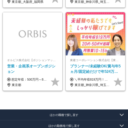
東京都_大阪府_福岡県
東京都_神奈川県_埼玉県_千葉県_大阪府_愛知県_北海道_青森県_岩手県_宮城県_秋田県_山形県_福島県_茨城県_栃木県_群馬県_新潟県_山梨県_長野県_富山県_石川県_福井県_静岡県_岐阜県_三重県_兵庫県_京都府_滋賀県_奈良県_和歌山県_広島県_岡山県_鳥取県_島根県_山口県_徳島県_香川県_愛媛県_高知県_福岡県_熊本県_佐賀県_長崎県_大分県_宮崎県_鹿児島県_沖縄県
オルビス株式会社【ポジションマッチ登録】
東建コーポレーション株式会社【東証プライム・名証プレミア上場】
営業・企画系オープンポジシ
プランナー/未経験OK/賞与年5
ョン
ヵ月/固定給だけで年524万円
可能/二人に一人が年収700万
想定年収：500万円～800万円 ※ご経験やスキルに応じて決定します。 ※上記想定年収はあくまでも目安の金額であり、 選考を通じて上下する可能性があります。
＼平均年収819万円！社員の最大年収3,131万円／ ＼2人に1人が年収700万円以上／ ＼5人に1人が年収1,000万円以上！／ 固定給だけで、年収524万円も可能！ インセンティブだけでなく固定給でもしっかり稼げる仕組みです！ 【入社初年度】 年収400万～550万円＋インセンティブ →月給26万3,000円～29万5,600円＋賞与年2回（基本給×約5ヵ月分※前年度実績）＋インセンティブ＋各種手当 【インセンティブ】 1物件着工で目安80万～200万円 ※建物の契約金額実績によります 【各種手当】 ・都市手当…月1万円～3万円（首都圏・東海圏・関西圏で弊社指定の事業所に勤務する方が対象） ・家族手当…配偶者：月1万円、子供1名につき：月5千円 ・資格手当…FP資格1級：月1万円、2級：月5千円、3級：月3千円 ・役職手当…昇進欄に詳細記載（主任補：月5千円→主任：月1万円…） 【その他】 ※上記月給には、固定残業代【47時間分（7万3,800円以上）】が含まれます ※月平均残業時間は14時間と少なめです（2023年度） ※固定残業代の時間数を超える時間外労働は追加で支給 但し、時間数を超える時間外労働が発生する場合もあります（特別条項付き協定締結済）
円/休めて稼げる
東京都
東京都_神奈川県_埼玉県_千葉県_大阪府_愛知県_宮城県_茨城県_栃木県_群馬県_静岡県_兵庫県_京都府_福岡県
ほかの職種で探し直す
ほかの勤務地で探し直す