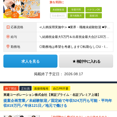
族を笑顔に
未経験歓迎
学歴不問
ベテランOK
完全週休2日
賞与複数月
面接1回
応募資格
≪人柄採用実施中≫ ■業界・職種未経験歓迎 ■学歴不問 ■職歴や転職回数は一切不問 ■ブランクある方も相談可 ★育成前提の募集！ 今回の募集は事業拡大に伴う増員採用！ 欠員補充ではないため、 将来の
給与
＼結婚祝金最大5万円＆出産祝金最大合計120万円！独自の手当をご用意／ 【東京】 月給28万700円～80万円＋歩合＋各種手当＋賞与年2回 【大阪】 月給26万8200円～80万円＋歩合＋各種手当＋
勤務地
◎勤務地は希望を考慮します◎転勤なし◎U・Iターン歓迎 【本社】 大阪府大阪市西区京町堀１丁目１８−１５ 藤原ビル 2F ■以下、全国の各支店 ◎東北・関東エリア：仙台・千葉・東京第一（上野）・東
求人を見る
検討中に入れる
掲載終了予定日：
2026.08.17
終了間近
正社員
面接情報有
自己PR不要
東建コーポレーション株式会社【東証プライム・名証プレミア上場】
提案企画営業／未経験歓迎／固定給で年収524万円も可能・平均年
収819万円／年休121日／地元で働ける