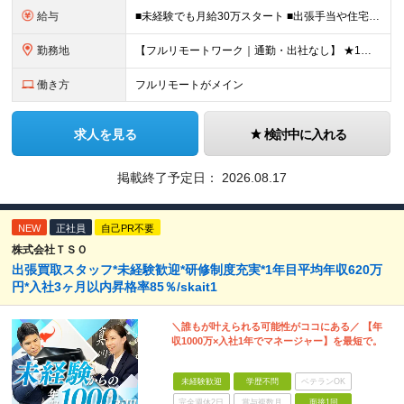
給与
■未経験でも月給30万スタート ■出張手当や住宅手当あり 【東京都・神奈川県】 月給35万円～60万円＋インセンティブ＋賞与＋諸手当 上記月給は、月42時間分の固定残業代（月8万3900円以上）を含
勤務地
【フルリモートワーク｜通勤・出社なし】 ★1人1台社用車貸与 ★転勤なし ★直帰直行OK 【本社】 兵庫県神戸市中央区明石町44 神戸御幸ビル4F ★☆積極採用中☆★ ◆北海道・東北：札幌／福島／
働き方
フルリモートがメイン
求人を見る
検討中に入れる
掲載終了予定日：
2026.08.17
NEW
正社員
自己PR不要
株式会社ＴＳＯ
出張買取スタッフ*未経験歓迎*研修制度充実*1年目平均年収620万
円*入社3ヶ月以内昇格率85％/skait1
＼誰もが叶えられる可能性がココにある／ 【年
収1000万×入社1年でマネージャー】を最短で。
未経験歓迎
学歴不問
ベテランOK
完全週休2日
賞与複数月
面接1回