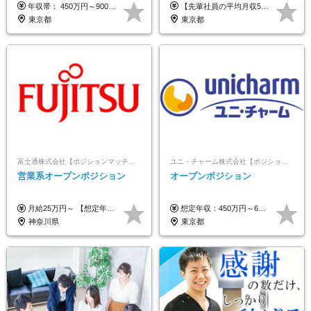
残業なし/4,50代も活躍/ブラン
年収帯： 450万円～900万円 ※経験・スキルを考慮の上、決定します。
【先輩社員の平均月収50万円】 月給30万円以上+インセンティブ+その他手当 ※経験・スキルを考慮の上で給与を決定します ※上記には5万円（月20時間分）のみなし残業代と一律手当（営業手当4万円、能力評価手当4万円）を含みます ※上記を超える残業代は別途全額支給します ※試用期間：3ヶ月あり（試用期間中の待遇に差異なし）
ク可/面接1回
東京都
東京都
富士通株式会社【ポジションマッチ登録】
ユニ・チャーム株式会社【ポジションマッチ登録】
営業系オープンポジション
オープンポジション
月給25万円～ 【想定年収】 400万円～1000万円（残業代及び諸手当込） ※ご経験、前年収、ご年齢に応じて決定します。
想定年収：450万円～650万円 ※経験・能力を考慮の上、規定により優遇いたします ※試用期間6ヵ月（その間の給与・待遇に変動はありません）
神奈川県
東京都