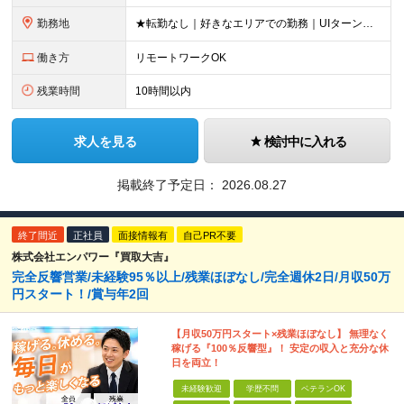
勤務地
★転勤なし｜好きなエリアでの勤務｜UIターン歓迎 全国47都道府県にある支社のいずれかにて勤務していただきます。 ＜募集エリア＞ ◆北海道・東北：北海道/青森/宮城/岩手/秋田/山形/福島
働き方
リモートワークOK
残業時間
10時間以内
求人を見る
検討中に入れる
掲載終了予定日：
2026.08.27
終了間近
正社員
面接情報有
自己PR不要
株式会社エンパワー『買取大吉』
完全反響営業/未経験95％以上/残業ほぼなし/完全週休2日/月収50万
円スタート！/賞与年2回
【月収50万円スタート×残業ほぼなし】 無理なく
稼げる『100％反響型』！ 安定の収入と充分な休
日を両立！
未経験歓迎
学歴不問
ベテランOK