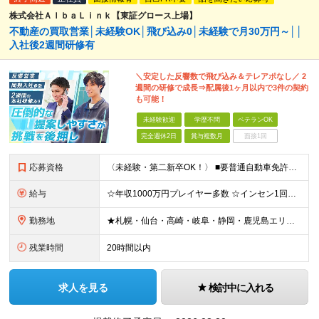
株式会社ＡｌｂａＬｉｎｋ【東証グロース上場】
不動産の買取営業│未経験OK│飛び込み0│未経験で月30万円～││
入社後2週間研修有
＼安定した反響数で飛び込み＆テレアポなし／ 2
週間の研修で成長⇒配属後1ヶ月以内で3件の契約
も可能！
未経験歓迎
学歴不問
ベテランOK
完全週休2日
賞与複数月
面接1回
応募資格
〈未経験・第二新卒OK！〉 ■要普通自動車免許（AT限定可） ■学歴不問 ＼ひとつでも当てはまる方はぜひ当社へ！／ ☆営業に集中できる環境で働きたい ☆成果が正当に評価される環境だ働きたい ☆扱う商
給与
☆年収1000万円プレイヤー多数 ☆インセン1回で500万円も ☆個人インセンのほか、業績賞与年2回支給 月給30万円～35万円(固定残業代含む)＋達成ボーナス（半期に1回） ※前職・経験等を考慮し
勤務地
★札幌・仙台・高崎・岐阜・静岡・鹿児島エリア採用強化中 ★急成長中で年間10支店オープン！ 【北海道・東北地方】札幌/仙台/郡山/盛岡 【関東地方】横浜/千葉/東京/つくば/大宮/高崎/宇都宮/立川
残業時間
20時間以内
求人を見る
検討中に入れる