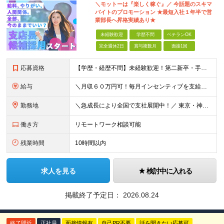
＼モットーは『楽しく稼ぐ』／ 今話題のスキマ
バイトのプロモーション ★最短⼊社１年半で営
業部⻑へ昇格実績あり★
未経験歓迎
学歴不問
ベテランOK
完全週休2日
賞与複数月
面接1回
応募資格
【学歴・経歴不問】未経験歓迎！第⼆新卒・⼿に職をつけたい・新たな挑戦者⼤歓迎！⼈柄・意欲重視の採⽤♪ ＼これまでの経験・スキルは⼀切不問／ 新たな⼀歩を全⼒で応援します！ ★経歴・学歴不問 ★未経
給与
＼⽉収６０万円可！毎⽉インセンティブを⽀給／ ⽉給３０万円〜+ダブルインセンティブ（個⼈+⽀店達成率に応じて） ※営業⼿当含む ▼下記固定残業代を含みます ・関東圏：5万8000円〜（⽉36h分）＋
勤務地
＼急成⻑により全国で⽀社展開中！／ 東京・神奈川・埼⽟・千葉・⼤阪・名古屋・神⼾・新潟・⾦沢・京都・広島・福岡などで募集中！ ★東京、⼤阪、名古屋、福岡は急募のため、特に選考優遇します★ ◎勤務地は
働き方
リモートワーク相談可能
残業時間
10時間以内
求人を見る
検討中に入れる
掲載終了予定日：
2026.08.24
終了間近
正社員
面接情報有
自己PR不要
話を聞きたい応募可