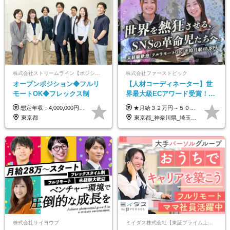
株式会社ストリームライン【ポジションマッチ登録】
株式会社ファーストピック
オープンポジション◆フルリ
【人材コーディネーター】世
モートOK◆フレックス制
界最大級ECアワード受賞！フ
ルリモート／未経験◎／月給
想定年収：4,000,000円 ～ 8,000,000円 月給：288,000円 ～ 570,000円 ※ご経験・能力に応じて決定いたします。 ※上記額にはみなし残業代を含みます。 ※超過分は全額支給いたします。 ※みなし残業代 45,000円 ～ 89,050円／月 ※みなし残業時間 20時間／月 ※試用期間：3ヶ月（試用期間中の待遇に差異はありません） 【固定残業代について】 固定残業20時間分（45,000円～89,050円）を含む ※超過分は別途全額支給
★月給３２万円～５０万円＋インセンティブ賞与＋決算賞与★ （30時間の固定残業代、一律月54,750円を含む。超過分は支給） ※経験・スキルを考慮の上、決定 ※昇給：随時あり 【インセンティブについて】 自社サービスを提案し、サービス化した場合、一部の利益をインセンティブとして還元します。 試用期間中（6か月間）は、下記の給与となります。 【一都三県、大阪、名古屋、福岡の方】 月給２４万円～＋役職手当＋インセンティブ賞与 【一都三県以外の関東圏、九州、東北、北海道、その他地域の方】 月給２０万円～＋役職手当＋インセンティブ賞与 ※試用期間6ヶ月 ※試用期間中の待遇・福利厚生に差異はなし
３２万円～／年休１３０日以
東京都
東京都_神奈川県_埼玉県_千葉県_大阪府_愛知県_北海道_青森県_岩手県_宮城県_秋田県_山形県_福島県_茨城県_栃木県_群馬県_静岡県_岐阜県_三重県_兵庫県_京都府_滋賀県_奈良県_和歌山県_広島県_岡山県_鳥取県_島根県_山口県_福岡県_熊本県_佐賀県_長崎県_大分県_宮崎県_鹿児島県
上／
株式会社サイヨウブ
ミイダス株式会社【東証プライム上場パーソルグループ】