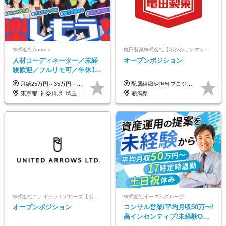
株式会社Antrace
亀田製菓株式会社【ポジションマッチ登録】
人材コーディネーター／未経
オープンポジション
験歓迎／フルリモ可／年休127
日／おしゃれ自由／海外研修
月給25万円～35万円＋インセンティブ 未経験者：月給25万円～＋インセンティブ 経験者：月給35万円～＋インセンティブ （※経験者は営業経験5年以上の方を想定） ※経験・スキルなどを考慮のうえ、決定します ※時間外手当は別途全額支給します
配属組織や担当プロジェクトにより異なります。 想定年収：400万円～1000万円 ※ご経験やスキルに応じて決定します。 ※上記想定年収はあくまでも目安の金額であり、 選考を通じて上下する可能性があります。
年10回／美容・サウナ割あり
東京都_神奈川県_埼玉県_千葉県_大阪府_愛知県_北海道_青森県_岩手県_宮城県_秋田県_山形県_福島県_茨城県_栃木県_群馬県_新潟県_山梨県_長野県_富山県_石川県_福井県_静岡県_岐阜県_三重県_兵庫県_京都府_滋賀県_奈良県_和歌山県_広島県_岡山県_鳥取県_島根県_山口県_徳島県_香川県_愛媛県_高知県_福岡県_熊本県_佐賀県_長崎県_大分県_宮崎県_鹿児島県_沖縄県
新潟県
株式会社ユナイテッドアローズ【ポジションマッチ登録】
株式会社イーエムグループ
オープンポジション
コンサル営業/平均月収50万〜/
高インセンティブ/未経験OK/