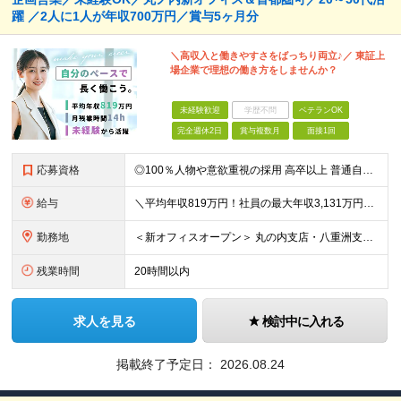
躍 ／2人に1人が年収700万円／賞与5ヶ月分
＼高収入と働きやすさをばっちり両立♪／ 東証上
場企業で理想の働き方をしませんか？
未経験歓迎
学歴不問
ベテランOK
完全週休2日
賞与複数月
面接1回
応募資格
◎100％人物や意欲重視の採用 高卒以上 普通自動車第一種運転免許取得者（AT限定可） ★職歴は全く問いません！ 前向きにコツコツと向き合える方であれば結果がついてくるお仕事です。 現職・無職、正社
給与
＼平均年収819万円！社員の最大年収3,131万円／ ＼2人に1人が年収700万円以上／ ＼5人に1人が年収1,000万円以上！／ 固定給だけで、年収524万円も可能！ インセンティブだけでなく固定給
勤務地
＜新オフィスオープン＞ 丸の内支店・八重洲支店 東京都千代田区丸の内1丁目9-1 グラントウキョウノースタワーオフィス40階（東京ヘッドオフィス内） ★東京駅直結の新オフィスで雨にも濡れずに通勤♪
残業時間
20時間以内
求人を見る
検討中に入れる
掲載終了予定日：
2026.08.24