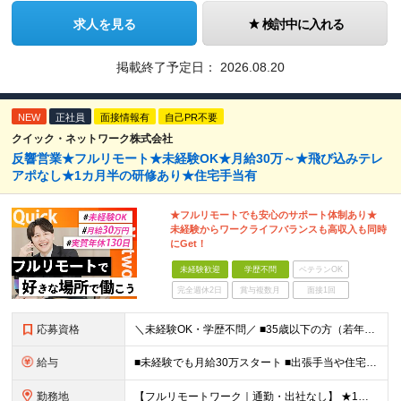
求人を見る
検討中に入れる
掲載終了予定日：
2026.08.20
NEW
正社員
面接情報有
自己PR不要
クイック・ネットワーク株式会社
反響営業★フルリモート★未経験OK★月給30万～★飛び込みテレ
アポなし★1カ月半の研修あり★住宅手当有
★フルリモートでも安心のサポート体制あり★
未経験からワークライフバランスも高収入も同時
にGet！
未経験歓迎
学歴不問
ベテランOK
完全週休2日
賞与複数月
面接1回
応募資格
＼未経験OK・学歴不問／ ■35歳以下の方（若年層の長期キャリア形成のため） ■第二新卒OK ■普通自動車免許（AT）をお持ちの方 ▼▽こんな方はぜひご応募ください！▽▼ 「車の運転が好き！」 「地
給与
■未経験でも月給30万スタート ■出張手当や住宅手当あり 【東京都・神奈川県】 月給35万円～60万円＋インセンティブ＋賞与＋諸手当 上記月給は、月42時間分の固定残業代（月8万3900円以上）を含
勤務地
【フルリモートワーク｜通勤・出社なし】 ★1人1台社用車貸与 ★転勤なし ★直帰直行OK 【本社】 兵庫県神戸市中央区明石町44 神戸御幸ビル4F ★☆積極採用中☆★ ◆北海道・東北：札幌／福島／