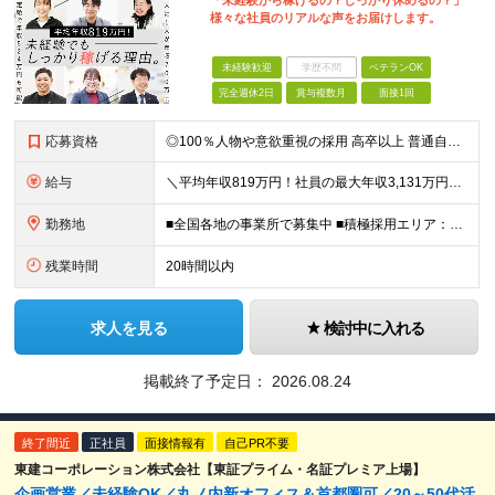
「未経験から稼げるの？しっかり休めるの？」
様々な社員のリアルな声をお届けします。
未経験歓迎
学歴不問
ベテランOK
完全週休2日
賞与複数月
面接1回
応募資格
◎100％人物や意欲重視の採用 高卒以上 普通自動車第一種運転免許取得者（AT限定可） ★職歴は全く問いません！ 前向きにコツコツと向き合える方であれば結果がついてくるお仕事です。 現職・無職、正社
給与
＼平均年収819万円！社員の最大年収3,131万円／ 固定給だけで、年収524万円も可能！ インセンティブだけでなく固定給でもしっかり稼げる仕組みです！ 【入社初年度】 年収400万～550万円＋イ
勤務地
■全国各地の事業所で募集中 ■積極採用エリア：東京・神奈川・埼玉・千葉・愛知 ※希望の勤務地で働ける！通勤可能な事業所を選定していきます ※地元に戻って働きたいUターン希望者も歓迎します！ ※社用車を
残業時間
20時間以内
求人を見る
検討中に入れる
掲載終了予定日：
2026.08.24
終了間近
正社員
面接情報有
自己PR不要
東建コーポレーション株式会社【東証プライム・名証プレミア上場】
企画営業／未経験OK／丸ノ内新オフィス＆首都圏可／20～50代活