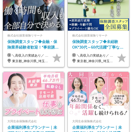
株式会社損害保険リサーチ
株式会社損害保険リサーチ
保険調査スタッフ◆金融・保
保険調査スタッフ◆未経験
険業界経験者歓迎！*事前講習
OK*30代～60代活躍*丁寧な講
あり*30代～60代活躍*調査は
習・サポートあり*原則直行直
＼高収入の実績あり／ なかには年収1000万円を超える方もいらっしゃいます！ 【完全出来高報酬制】 ★仕事に慣れるまで収入をサポート 1か月目：報酬が通常の2倍 2か月目：報酬が通常の1.5倍 ※災害に関する業務については、収入サポートの対象外 ※試用期間はありません ＊＊＊業務報酬の例＊＊＊ ・事故原因調査（4箇所確認）…1万5000円～ ・有無責／不正請求疑義調査（自動車案件）…2万円～ ・医療調査（1箇所確認）…1万7000円～ ・書類取付（1箇所訪問）…3000円～ ※上記は目安になります ※実際の報酬は業務報酬に応じた個々のスキル・実績を加味したものになります
＼高収入の実績あり／ なかには年収1000万円を超えるスペシャリストもいらっしゃいます！ 【完全出来高報酬制】 ★仕事に慣れるまで収入をサポート 1か月目：報酬が通常の2倍 2か月目：報酬が通常の1.5倍 ※災害に関する業務については、収入サポートの対象外 ※試用期間はありません ＊＊＊業務報酬の例＊＊＊ ・事故原因調査（4箇所確認）…1万5000円～ ・有無責／不正請求疑義調査（自動車案件）…2万円～ ・医療調査（1箇所確認）…1万7000円～ ・書類取付（1箇所訪問）…3000円～ ※上記は目安になります ※実際の報酬は業務報酬に応じた個々のスキル・実績を加味したものになります
原則直行直帰*高収入可
帰／全国募集・業務委託
東京都_神奈川県_埼玉県_千葉県_大阪府_愛知県_北海道_青森県_岩手県_宮城県_秋田県_山形県_福島県_茨城県_栃木県_群馬県_新潟県_山梨県_長野県_富山県_石川県_福井県_静岡県_岐阜県_三重県_兵庫県_京都府_滋賀県_奈良県_和歌山県_広島県_岡山県_鳥取県_島根県_山口県_徳島県_香川県_愛媛県_高知県_福岡県_熊本県_佐賀県_長崎県_大分県_宮崎県_鹿児島県_沖縄県
東京都_神奈川県_埼玉県_千葉県_大阪府_愛知県_北海道_青森県_岩手県_宮城県_秋田県_山形県_福島県_茨城県_栃木県_群馬県_新潟県_山梨県_長野県_富山県_石川県_福井県_静岡県_岐阜県_三重県_兵庫県_京都府_滋賀県_奈良県_和歌山県_広島県_岡山県_鳥取県_島根県_山口県_徳島県_香川県_愛媛県_高知県_福岡県_熊本県_佐賀県_長崎県_大分県_宮崎県_鹿児島県_沖縄県
大同生命保険株式会社
大同生命保険株式会社
企業福利厚生プランナー｜未
企業福利厚生プランナー｜未