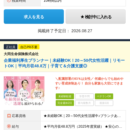
残業時間
10時間以内
求人を見る
検討中に入れる
掲載終了予定日：
2026.08.27
正社員
自己PR不要
大同生命保険株式会社
企業福利厚生プランナー｜未経験OK！20～50代女性活躍｜リモー
トOK｜平均月収48.8万｜子育て＆介護支援◎
＼配属部署の93％は女性／ 何歳からでも始めや
すい育成体制あり！ 自分も家族も大切にできま
す♪
未経験歓迎
学歴不問
ベテランOK
完全週休2日
賞与複数月
面接1回
応募資格
★未経験OK｜20～50代女性活躍中♪ブランクありの方・ママさんも活躍中 ◆高卒以上 ◆社会人経験をお持ちの方 - 業界・業種・職種・経験年数は問いません。 «こんな方が応募＆入社しています！»
給与
★平均月収48.8万円（2025年度実績） ★安心の固定給＋賞与年2回＋インセンティブ！手当も充実 月給21万円～23万円＋諸手当＋インセンティブ＋賞与年2回 ※給与は年間平均の税込定例給与です。賞