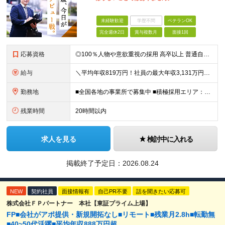
未経験歓迎
学歴不問
ベテランOK
完全週休2日
賞与複数月
面接1回
応募資格
◎100％人物や意欲重視の採用 高卒以上 普通自動車第一種運転免許取得者（AT限定可） ★職歴は全く問いません！ 前向きにコツコツと向き合える方であれば結果がついてくるお仕事です。 現職・無職、正社
給与
＼平均年収819万円！社員の最大年収3,131万円／ ＼2人に1人が年収700万円以上／ ＼5人に1人が年収1,000万円以上！／ 固定給だけで、年収524万円も可能！ インセンティブだけでなく固定給
勤務地
■全国各地の事業所で募集中 ■積極採用エリア：東京・神奈川・埼玉・千葉・愛知 ※希望の勤務地で働ける！通勤可能な事業所を選定していきます ※地元に戻って働きたいUターン希望者も歓迎します！ ※社用車を
残業時間
20時間以内
求人を見る
検討中に入れる
掲載終了予定日：
2026.08.24
NEW
契約社員
面接情報有
自己PR不要
話を聞きたい応募可
株式会社ＦＰパートナー 本社【東証プライム上場】
FP■会社がアポ提供・新規開拓なし■リモート■残業月2.8h■転勤無
■40~50代活躍■平均年収888万円超