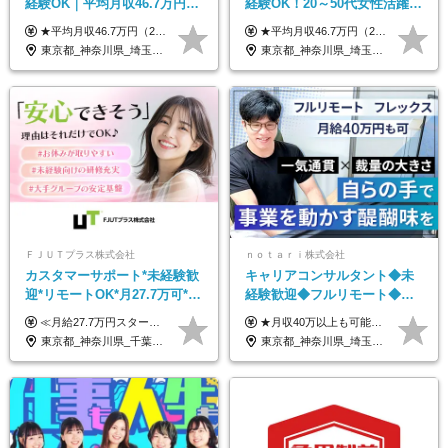
経験OK｜平均月収46.7万円｜
経験OK！20～50代女性活躍｜
リモートOK｜残業ほぼなし｜
リモートOK｜平均月収46.7万
★平均月収46.7万円（2024年度実績） ★安心の固定給＋賞与年2回＋インセンティブ！手当も充実 月給21万円～23万円＋諸手当＋インセンティブ＋賞与年2回 ※給与は年間平均の税込定例給与です。賞与は含みません。 ※約3週間の研修期間中は日当8000円を支給いたします。 ※試用期間6ヵ月あり（期間中の条件変更なし） ◆東京・神奈川・千葉・埼玉・愛知（一部）・京都・大阪・兵庫（一部）：月給23万円以上 ◆静岡（一部）・三重・岐阜：月給22万円以上 ◆上記以外の地域：月給21万円以上
★平均月収46.7万円（2024年度実績） ★安心の固定給＋賞与年2回＋インセンティブ！手当も充実 月給21万円～23万円＋諸手当＋インセンティブ＋賞与年2回 ※給与は年間平均の税込定例給与です。賞与は含みません。 ※約3週間の研修期間中は日当8000円を支給いたします。 ※試用期間6ヵ月あり（期間中の条件変更なし） ◆東京・神奈川・千葉・埼玉・愛知（一部）・京都・大阪・兵庫（一部）：月給23万円以上 ◆静岡（一部）・三重・岐阜：月給22万円以上 ◆上記以外の地域：月給21万円以上
転勤なし｜女性活躍中
｜子育て＆介護支援◎
東京都_神奈川県_埼玉県_千葉県_大阪府_愛知県_北海道_青森県_岩手県_宮城県_秋田県_山形県_福島県_茨城県_栃木県_群馬県_新潟県_山梨県_長野県_富山県_石川県_福井県_静岡県_岐阜県_三重県_兵庫県_京都府_滋賀県_奈良県_和歌山県_広島県_岡山県_鳥取県_島根県_山口県_徳島県_香川県_愛媛県_高知県_福岡県_熊本県_佐賀県_長崎県_大分県_宮崎県_鹿児島県_沖縄県
東京都_神奈川県_埼玉県_千葉県_大阪府_愛知県_北海道_青森県_岩手県_宮城県_秋田県_山形県_福島県_茨城県_栃木県_群馬県_新潟県_山梨県_長野県_富山県_石川県_福井県_静岡県_岐阜県_三重県_兵庫県_京都府_滋賀県_奈良県_和歌山県_広島県_岡山県_鳥取県_島根県_山口県_徳島県_香川県_愛媛県_高知県_福岡県_熊本県_佐賀県_長崎県_大分県_宮崎県_鹿児島県_沖縄県
ＦＪＵＴプラス株式会社
ｎｏｔａｒｉ株式会社
カスタマーサポート*未経験歓
キャリアコンサルタント◆未
迎*リモートOK*月27.7万可*賞
経験歓迎◆フルリモート◆フ
与年2回*転勤なし*連休
レックス制◆10時出勤・16時
≪月給27.7万円スタートも可／賞与年2回≫ ■月給21万円～27.7万円＋各種手当＋賞与年2回 ※給与は勤務地に応じて変更します ※年齢や経験・スキルなどを考慮して決定します ※時間外手当は全額支給 ※上記は初年度の月給となります ※試用期間3ヶ月（その他待遇に差異はありません） 【固定残業代について】 なし（残業代は、実際の労働時間に応じて別途全額支給）
★月収40万以上も可能！ ★能力・スキル・経験を考慮した年収額を設定します ■月給20万円～40万円＋決算賞与 ※経験・スキルを考慮のうえ決定します ※給与にはみなし残業代40時間分を含む。そのほか詳細に関しては別途面接時にご説明します ※試用期間3ヵ月あり。期間中の雇用形態・条件などに差異はありません
OK/ZE010232
退勤も可◆残業月10時間以内
東京都_神奈川県_千葉県_大阪府_愛知県_北海道_長野県_石川県_広島県_福岡県
東京都_神奈川県_埼玉県_千葉県_大阪府_愛知県_北海道_青森県_岩手県_宮城県_秋田県_山形県_福島県_茨城県_栃木県_群馬県_新潟県_山梨県_長野県_富山県_石川県_福井県_静岡県_岐阜県_三重県_兵庫県_京都府_滋賀県_奈良県_和歌山県_広島県_岡山県_鳥取県_島根県_山口県_徳島県_香川県_愛媛県_高知県_福岡県_熊本県_佐賀県_長崎県_大分県_宮崎県_鹿児島県_沖縄県