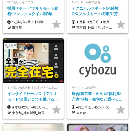
株式会社サイヨウブ
TDCX Japan株式会社
採用サポート*フルリモート勤
テクニカルサポート/未経験
務*フレックスタイム制*年休
OK/フルリモート/月収31万円
120日*土日祝休み*残業ほぼな
可/月最大3万のインセンティ
*＼賞与年2回！未経験から月給28万円スタート／* ◆月給28万～40万円＋賞与年2回＋各種インセンティブ ※経験・スキルを考慮の上、決定します ※試用期間6ヶ月間あり（期間中は月給26万円～になります。その他待遇等に差異はありません） ※月給には月35時間分の固定残業代含む（月5万4800円/超過分別途支給） ※ほとんどのメンバーが残業ゼロです！フレックスタイム制のため、自分の生活に合わせて調整できます。 ＼希望性で土曜日出勤あり／ お客様より「土曜日に応募者の対応をしてほしい」という ご要望を受けた際に、応募者対応⇒求職者との メッセージのやり取りなど、対応が発生する場合があります。 ※土曜日に出勤いただく場合は ・2時間稼働：4500円 ・4時間稼働：9000円 の給与が発生。勤務時間が4時間超えることは原則ありません。 短期間で高い給与をGETできるチャンスです♪
★月収31万円可 ★毎月「最大3万円」のインセンティブあり 月給266,228円～＋スキル手当（15,000円）＋インセンティブ（月最大3万円） ※月給例（月額最大額）：281,228 円＋残業代発生分 インセンティブを最大まで取得できた場合は、月額最大額：311,228円＋残業代発生分 となります ※経験・スキルなどを考慮し決定します ※残業代は1分単位で支給 ※試用期間3ヵ月あり（契約社員期間も給与・待遇に変更なし） ※インセンティブは効率性、顧客満足、勤怠状況等の結果により毎月金額が決定されます。 ＼”頑張り”はインセンティブで還元！／ 入社3ヶ月目から、目標数字やKPI、勤怠状況、お客様アンケートなどをもとに評価をスタート。 最短4ヶ月目にはインセンティブの支給も可能です！
し*育児中社員8割以上
ブ支給/平均年齢33歳
東京都
東京都_神奈川県_埼玉県_千葉県_大阪府_愛知県_北海道_青森県_岩手県_宮城県_秋田県_山形県_福島県_茨城県_栃木県_群馬県_新潟県_山梨県_長野県_富山県_石川県_福井県_静岡県_岐阜県_三重県_兵庫県_京都府_滋賀県_奈良県_和歌山県_広島県_岡山県_鳥取県_島根県_山口県_徳島県_香川県_愛媛県_高知県_福岡県_熊本県_佐賀県_長崎県_大分県_宮崎県_鹿児島県_沖縄県
ミイダス株式会社【東証プライム上場パーソルグループ】
サイボウズ株式会社
インサイドセールス【フルリ
総合職/営業・企画系*福利厚生
モート/全国どこでも働ける】
充実*時短・在宅など選べる働
未経験OK*土日祝休み*残業少
き方*賞与年2回
★年収423万〜623万円のモデルあり（想定時間外手当10時間分含む） ★半年に一度ドカンと支給のボーナスあり（半年に1度最大150万円） 月給25万円〜＋各種手当＋インセンティブ ＊リモートワーク手当（4000円/月） ＊リモートワーク一時金（1万5000円） ＊残業手当全額支給 ※経験・スキルにより月給を決定します ※試用期間：2ヵ月あり。期間中の雇用形態・給与・待遇に変更はありません 《頑張りはインセンティブとして還元！》 当社は5段階の評価制度を導入。 半期に1回の評価で最高ランク（5点）を獲得したメンバーには、 150万円のインセンティブを支給！ これが半年に一度のインセンティブとして支給されるため、 成果を出した分だけまとまった収入を得られる仕組みです。 【固定残業代について】 なし（残業代は、実際の労働時間に応じて別途全額支給）
■想定年収：450万～800万円（基本給12ヶ月分＋賞与2ヶ月分） ※上記想定年収はフルタイムの働き方を想定しています。 それ以外の働き方（勤務日数、時短、固定残業時間数の変更など）の場合 上記想定年収の支給を確約するものではありません ※賞与は全社の業績に応じて変動の可能性があります ※ご経験・スキルを考慮のうえ、当社規定により優遇します （試用期間3ヶ月有/給与・待遇に差異なし） ■昇給年1回 ■賞与年2回（2月・8月）
なめ*在宅勤務手当あり
東京都_神奈川県_埼玉県_千葉県_大阪府_愛知県_北海道_青森県_岩手県_宮城県_秋田県_山形県_福島県_茨城県_栃木県_群馬県_新潟県_山梨県_長野県_富山県_石川県_福井県_静岡県_岐阜県_三重県_兵庫県_京都府_滋賀県_奈良県_和歌山県_広島県_岡山県_鳥取県_島根県_山口県_徳島県_香川県_愛媛県_高知県_福岡県_熊本県_佐賀県_長崎県_大分県_宮崎県_鹿児島県_沖縄県
東京都