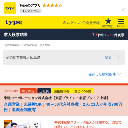
typeのアプリ
インストール
ログイン
会員登録
検討中(
0
)
MENU
17
求人検索結果
件中
1～17
件表示
その他営業職 × 広島県の転職・求人情報
その他営業職／広島県
変更
保存した検索条件
PICK UP!
終了間近
正社員
面接情報有
自己PR不要
東建コーポレーション株式会社【東証プライム・名証プレミア上場】
企画営業｜未経験OK｜40～50代入社多数｜2人に1人が年収700万
円｜退職金制度有
40代未経験スタートの新人が活躍する。 当社で
は珍しいことではありません。