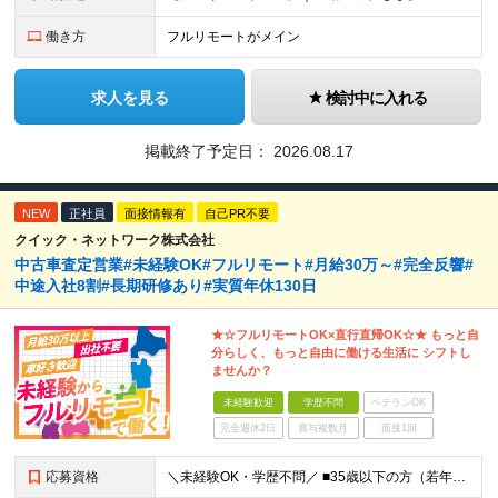
働き方
フルリモートがメイン
求人を見る
検討中に入れる
掲載終了予定日：
2026.08.17
NEW
正社員
面接情報有
自己PR不要
クイック・ネットワーク株式会社
中古車査定営業#未経験OK#フルリモート#月給30万～#完全反響#
中途入社8割#長期研修あり#実質年休130日
★☆フルリモートOK×直行直帰OK☆★ もっと自
分らしく、もっと自由に働ける生活に シフトし
ませんか？
未経験歓迎
学歴不問
ベテランOK
完全週休2日
賞与複数月
面接1回
応募資格
＼未経験OK・学歴不問／ ■35歳以下の方（若年層の長期キャリア形成のため） ■第二新卒OK ■普通自動車免許（AT）をお持ちの方 ▼▽こんな方はぜひご応募ください！▽▼ 「車の運転が好き！」 「地