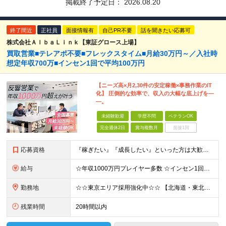
掲載終了予定日：
2026.08.20
終了間近
正社員
面接情報有
自己PR不要
話を聞きたい応募可
株式会社ＡｌｂａＬｉｎｋ【東証グロース上場】
買取営業■テレアポ不要■フレックスタイム■月給30万円～／入社時
想定年収700万■インセン1回で平均100万円
【ニーズ高×月2,30件の安定稼働×事務作業のIT
化】 圧倒的な効率で、収入の大幅な底上げを―
―。
未経験歓迎
学歴不問
ベテランOK
完全週休2日
賞与複数月
面接1回
応募資格
『稼ぎたい』『成長したい』といった方は大歓迎◎ ■未経験歓迎 ■要普通自動車免許（AT限定可） ■学歴不問 ▼下記にひとつでも当てはまる方はぜひ！ □ 早期キャリアアップを目指したい □ 営業に集中
給与
☆年収1000万円プレイヤー多数 ☆インセン1回で500万円も ☆個人インセンのほか、業績賞与年2回支給 月給30万円～35万円(固定残業代含む)＋達成ボーナス（半期に1回） ※前職・経験等を考慮し
勤務地
☆☆東京エリア採用強化中☆☆ 【北海道・東北地方】札幌/仙台/郡山/盛岡 【関東地方】横浜/千葉/東京/つくば/大宮/高崎/宇都宮/立川 【中部地方】静岡/名古屋/岐阜/金沢/新潟/富山 【近畿地方
残業時間
20時間以内