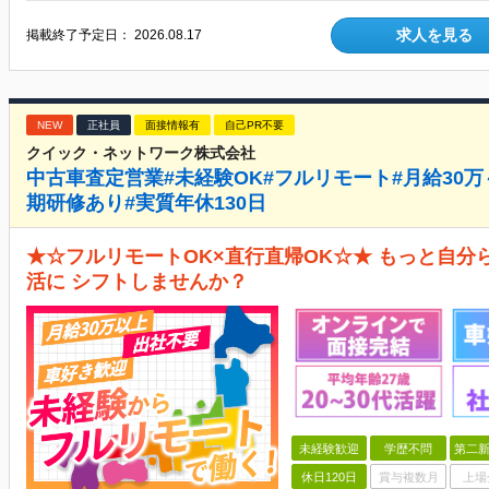
求人を見る
掲載終了予定日：
2026.08.17
NEW
正社員
面接情報有
自己PR不要
クイック・ネットワーク株式会社
中古車査定営業#未経験OK#フルリモート#月給30万
期研修あり#実質年休130日
★☆フルリモートOK×直行直帰OK☆★ もっと自
活に シフトしませんか？
未経験歓迎
学歴不問
第二新
休日120日
賞与複数月
上場