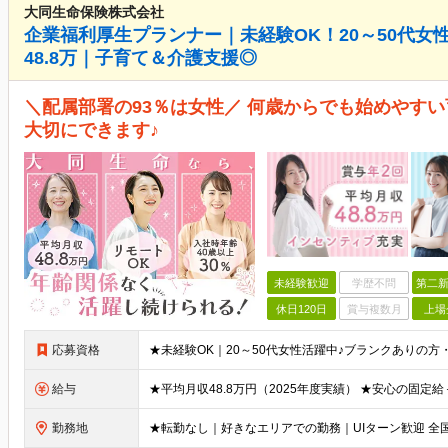
大同生命保険株式会社
企業福利厚生プランナー｜未経験OK！20～50代女
48.8万｜子育て＆介護支援◎
＼配属部署の93％は女性／ 何歳からでも始めやすい
大切にできます♪
未経験歓迎
学歴不問
第二新
休日120日
賞与複数月
上場
応募資格
給与
勤務地