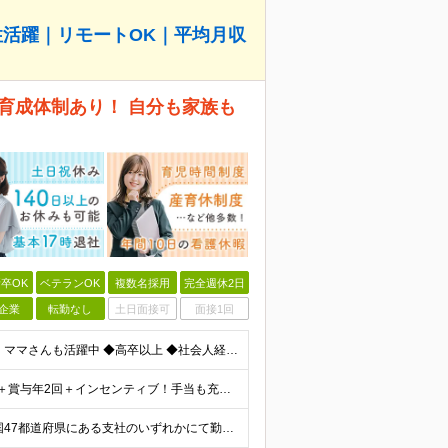
性活躍｜リモートOK｜平均月収
育成体制あり！ 自分も家族も
卒OK
ベテランOK
複数名採用
完全週休2日
企業
転勤なし
土日面接可
面接1回
★未経験OK｜20～50代女性活躍中♪ブランクありの方・ママさんも活躍中 ◆高卒以上 ◆社会人経験をお持ちの方 - 業界・業種・職種・経験年数は問いません。 «こんな方が応募＆入社しています！»
★平均月収48.8万円（2025年度実績） ★安心の固定給＋賞与年2回＋インセンティブ！手当も充実 月給21万円～23万円＋諸手当＋インセンティブ＋賞与年2回 ※給与は年間平均の税込定例給与です。賞
★転勤なし｜好きなエリアでの勤務｜UIターン歓迎 全国47都道府県にある支社のいずれかにて勤務していただきます。 ＜募集エリア＞ ◆北海道・東北：北海道/青森/宮城/岩手/秋田/山形/福島