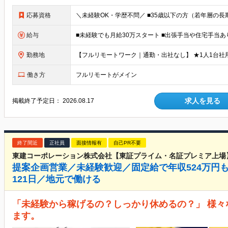
応募資格
給与
勤務地
働き方
フルリモートがメイン
求人を見る
掲載終了予定日：
2026.08.17
終了間近
正社員
面接情報有
自己PR不要
東建コーポレーション株式会社【東証プライム・名証プレミア上場
提案企画営業／未経験歓迎／固定給で年収524万円も
121日／地元で働ける
「未経験から稼げるの？しっかり休めるの？」 様
ます。