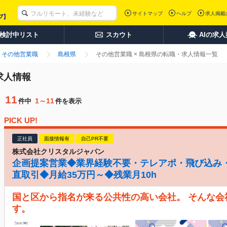
サイトマップ
ヘルプ
求人掲載
検討中リスト
スカウト
AIの求
その他営業職
島根県
その他営業職 × 島根県の転職・求人情報一覧
求人情報
11
1～11
件中
件を表示
PICK UP!
正社員
面接情報有
自己PR不要
株式会社クリスタルジャパン
企画提案営業◆業界経験不要・テレアポ・飛び込み
直取引◆月給35万円～◆残業月10h
国と区から指名が来る公共性の高い会社。 そんな
す。