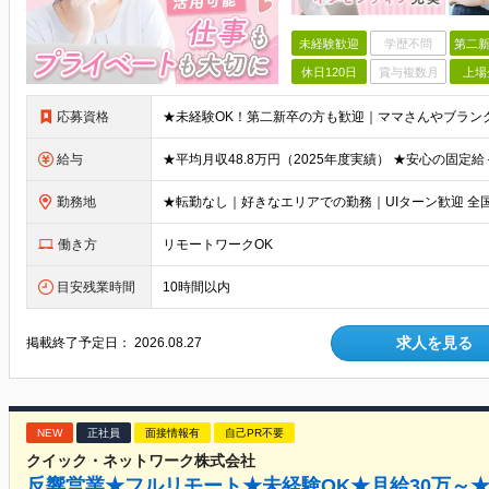
未経験歓迎
学歴不問
第二新
休日120日
賞与複数月
上場
応募資格
給与
勤務地
働き方
リモートワークOK
目安残業時間
10時間以内
求人を見る
掲載終了予定日：
2026.08.27
NEW
正社員
面接情報有
自己PR不要
クイック・ネットワーク株式会社
反響営業★フルリモート★未経験OK★月給30万～