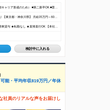
＼未経験OK・学歴不問／ ■35歳以下の方（若年層の長期キャリア形成のため） ■第二新卒OK ■普通自動車免許（AT）をお持ちの方 ▼▽こんな方はぜひご応募ください！▽▼ 「車の運転が好き！」 「地
■未経験でも月給30万スタート ■出張手当や住宅手当あり 【東京都・神奈川県】 月給35万円～60万円＋インセンティブ＋賞与＋諸手当 上記月給は、月42時間分の固定残業代（月8万3900円以上）を含
【フルリモートワーク｜通勤・出社なし】 ★1人1台社用車貸与 ★転勤なし ★直帰直行OK 【本社】 兵庫県神戸市中央区明石町44 神戸御幸ビル4F ★☆積極採用中☆★ ◆北海道・東北：札幌／福島／
検討中に入れる
】
可能・平均年収819万円／年休
々な社員のリアルな声をお届けし