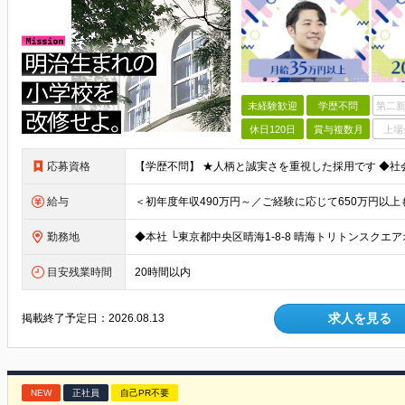
未経験歓迎
学歴不問
第二新
休日120日
賞与複数月
上場
応募資格
給与
勤務地
目安残業時間
20時間以内
求人を見る
掲載終了予定日：
2026.08.13
NEW
正社員
自己PR不要