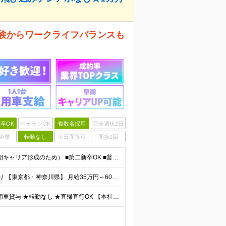
経験からワークライフバランスも
卒OK
ベテランOK
複数名採用
完全週休2日
企業
転勤なし
土日面接可
面接1回
＼未経験OK・学歴不問／ ■35歳以下の方（若年層の長期キャリア形成のため） ■第二新卒OK ■普通自動車免許（AT）をお持ちの方 ▼▽こんな方はぜひご応募ください！▽▼ 「車の運転が好き！」 「地
■未経験でも月給30万スタート ■出張手当や住宅手当あり 【東京都・神奈川県】 月給35万円～60万円＋インセンティブ＋賞与＋諸手当 上記月給は、月42時間分の固定残業代（月8万3900円以上）を含
【フルリモートワーク｜通勤・出社なし】 ★1人1台社用車貸与 ★転勤なし ★直帰直行OK 【本社】 兵庫県神戸市中央区明石町44 神戸御幸ビル4F ★☆積極採用中☆★ ◆北海道・東北：札幌／福島／