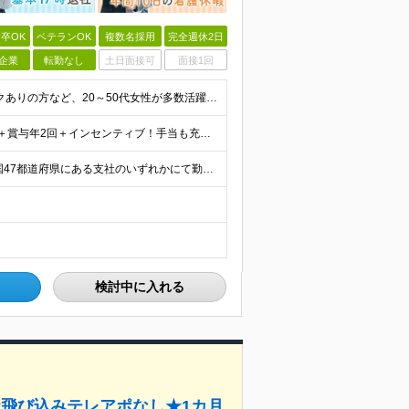
卒OK
ベテランOK
複数名採用
完全週休2日
企業
転勤なし
土日面接可
面接1回
★未経験OK！第二新卒の方も歓迎｜ママさんやブランクありの方など、20～50代女性が多数活躍中♪ ◆高卒以上 ◆社会人経験をお持ちの方 - 業界・業種・職種・経験年数は問いません。 «こんな方が
★平均月収48.8万円（2025年度実績） ★安心の固定給＋賞与年2回＋インセンティブ！手当も充実 月給21万円～23万円＋諸手当＋インセンティブ＋賞与年2回 ※給与は年間平均の税込定例給与です。賞
★転勤なし｜好きなエリアでの勤務｜UIターン歓迎 全国47都道府県にある支社のいずれかにて勤務していただきます。 ＜募集エリア＞ ◆北海道・東北：北海道/青森/宮城/岩手/秋田/山形/福島
検討中に入れる
★飛び込みテレアポなし★1カ月