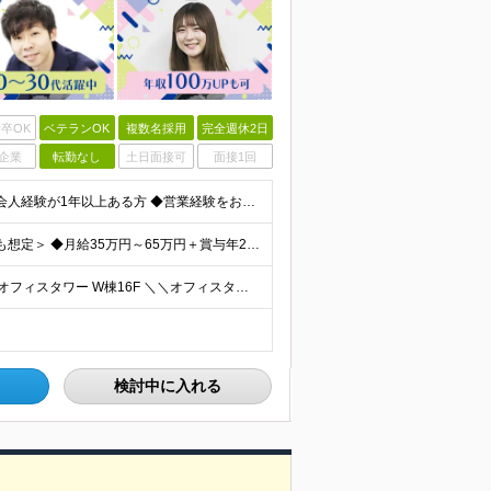
卒OK
ベテランOK
複数名採用
完全週休2日
企業
転勤なし
土日面接可
面接1回
【学歴不問】 ★人柄と誠実さを重視した採用です ◆社会人経験が1年以上ある方 ◆営業経験をお持ちの方は優遇します（法人・個人、業界・商材は不問） ※業界知識・建築知識は不要です。入社後に案件と先輩
＜初年度年収490万円～／ご経験に応じて650万円以上も想定＞ ◆月給35万円～65万円＋賞与年2回（7月・12月） 【なぜこの給与を払えるのか】 UR都市機構様・日本郵政様・官公庁との直取引で中間
◆本社 └東京都中央区晴海1-8-8 晴海トリトンスクエアオフィスタワー W棟16F ＼＼オフィスタワー内には商業施設が多数併設／／ カフェやレストラン、コンビニやスーパー、 100円ショップなど様
検討中に入れる