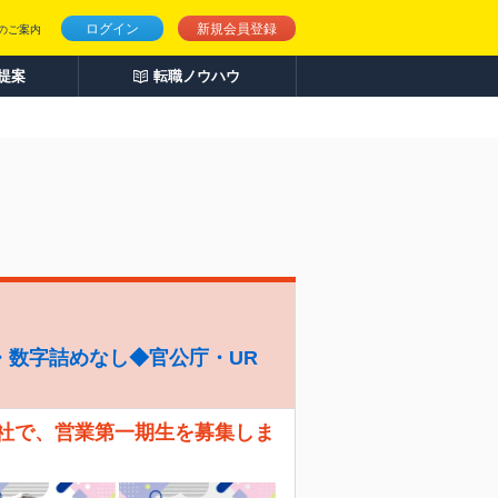
ログイン
新規会員登録
のご案内
人提案
転職ノウハウ
・数字詰めなし◆官公庁・UR
会社で、営業第一期生を募集しま