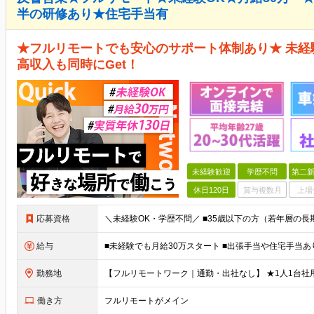
半の研修あり★住宅手当有
★フルリモートでも安心のサポート体制あり★ 未
高収入も同時にGet！
未経験歓迎
学歴不問
第二新
休日120日
賞与複数月
上場
応募資格
給与
勤務地
働き方
フルリモートがメイン