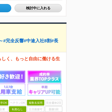
検討中に入れる
～#完全反響#中途入社8割#長
分らしく、もっと自由に働ける生
卒OK
ベテランOK
複数名採用
完全週休2日
企業
転勤なし
土日面接可
面接1回