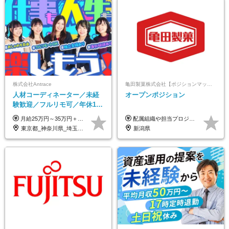
株式会社Antrace
亀田製菓株式会社【ポジションマッチ登録】
人材コーディネーター／未経
オープンポジション
験歓迎／フルリモ可／年休127
日／おしゃれ自由／海外研修
月給25万円～35万円＋インセンティブ 未経験者：月給25万円～＋インセンティブ 経験者：月給35万円～＋インセンティブ （※経験者は営業経験5年以上の方を想定） ※経験・スキルなどを考慮のうえ、決定します ※時間外手当は別途全額支給します
配属組織や担当プロジェクトにより異なります。 想定年収：400万円～1000万円 ※ご経験やスキルに応じて決定します。 ※上記想定年収はあくまでも目安の金額であり、 選考を通じて上下する可能性があります。
年10回／美容・サウナ割あり
東京都_神奈川県_埼玉県_千葉県_大阪府_愛知県_北海道_青森県_岩手県_宮城県_秋田県_山形県_福島県_茨城県_栃木県_群馬県_新潟県_山梨県_長野県_富山県_石川県_福井県_静岡県_岐阜県_三重県_兵庫県_京都府_滋賀県_奈良県_和歌山県_広島県_岡山県_鳥取県_島根県_山口県_徳島県_香川県_愛媛県_高知県_福岡県_熊本県_佐賀県_長崎県_大分県_宮崎県_鹿児島県_沖縄県
新潟県