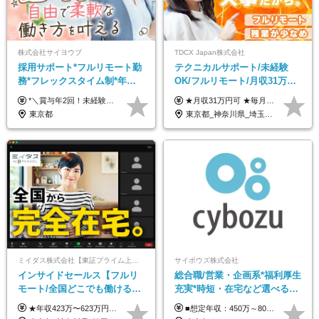
株式会社サイヨウブ
TDCX Japan株式会社
採用サポート*フルリモート勤
テクニカルサポート/未経験
務*フレックスタイム制*年休
OK/フルリモート/月収31万円
120日*土日祝休み*残業ほぼな
可/月最大3万のインセンティ
*＼賞与年2回！未経験から月給28万円スタート／* ◆月給28万～40万円＋賞与年2回＋各種インセンティブ ※経験・スキルを考慮の上、決定します ※試用期間6ヶ月間あり（期間中は月給26万円～になります。その他待遇等に差異はありません） ※月給には月35時間分の固定残業代含む（月5万4800円/超過分別途支給） ※ほとんどのメンバーが残業ゼロです！フレックスタイム制のため、自分の生活に合わせて調整できます。 ＼希望性で土曜日出勤あり／ お客様より「土曜日に応募者の対応をしてほしい」という ご要望を受けた際に、応募者対応⇒求職者との メッセージのやり取りなど、対応が発生する場合があります。 ※土曜日に出勤いただく場合は ・2時間稼働：4500円 ・4時間稼働：9000円 の給与が発生。勤務時間が4時間超えることは原則ありません。 短期間で高い給与をGETできるチャンスです♪
★月収31万円可 ★毎月「最大3万円」のインセンティブあり 月給266,228円～＋スキル手当（15,000円）＋インセンティブ（月最大3万円） ※月給例（月額最大額）：281,228 円＋残業代発生分 インセンティブを最大まで取得できた場合は、月額最大額：311,228円＋残業代発生分 となります ※経験・スキルなどを考慮し決定します ※残業代は1分単位で支給 ※試用期間3ヵ月あり（契約社員期間も給与・待遇に変更なし） ※インセンティブは効率性、顧客満足、勤怠状況等の結果により毎月金額が決定されます。 ＼”頑張り”はインセンティブで還元！／ 入社3ヶ月目から、目標数字やKPI、勤怠状況、お客様アンケートなどをもとに評価をスタート。 最短4ヶ月目にはインセンティブの支給も可能です！
し*育児中社員8割以上
ブ支給/平均年齢33歳
東京都
東京都_神奈川県_埼玉県_千葉県_大阪府_愛知県_北海道_青森県_岩手県_宮城県_秋田県_山形県_福島県_茨城県_栃木県_群馬県_新潟県_山梨県_長野県_富山県_石川県_福井県_静岡県_岐阜県_三重県_兵庫県_京都府_滋賀県_奈良県_和歌山県_広島県_岡山県_鳥取県_島根県_山口県_徳島県_香川県_愛媛県_高知県_福岡県_熊本県_佐賀県_長崎県_大分県_宮崎県_鹿児島県_沖縄県
ミイダス株式会社【東証プライム上場パーソルグループ】
サイボウズ株式会社
インサイドセールス【フルリ
総合職/営業・企画系*福利厚生
モート/全国どこでも働ける】
充実*時短・在宅など選べる働
未経験OK*土日祝休み*残業少
き方*賞与年2回
★年収423万〜623万円のモデルあり（想定時間外手当10時間分含む） ★半年に一度ドカンと支給のボーナスあり（半年に1度最大150万円） 月給25万円〜＋各種手当＋インセンティブ ＊リモートワーク手当（4000円/月） ＊リモートワーク一時金（1万5000円） ＊残業手当全額支給 ※経験・スキルにより月給を決定します ※試用期間：2ヵ月あり。期間中の雇用形態・給与・待遇に変更はありません 《頑張りはインセンティブとして還元！》 当社は5段階の評価制度を導入。 半期に1回の評価で最高ランク（5点）を獲得したメンバーには、 150万円のインセンティブを支給！ これが半年に一度のインセンティブとして支給されるため、 成果を出した分だけまとまった収入を得られる仕組みです。 【固定残業代について】 なし（残業代は、実際の労働時間に応じて別途全額支給）
■想定年収：450万～800万円（基本給12ヶ月分＋賞与2ヶ月分） ※上記想定年収はフルタイムの働き方を想定しています。 それ以外の働き方（勤務日数、時短、固定残業時間数の変更など）の場合 上記想定年収の支給を確約するものではありません ※賞与は全社の業績に応じて変動の可能性があります ※ご経験・スキルを考慮のうえ、当社規定により優遇します （試用期間3ヶ月有/給与・待遇に差異なし） ■昇給年1回 ■賞与年2回（2月・8月）
なめ*在宅勤務手当あり