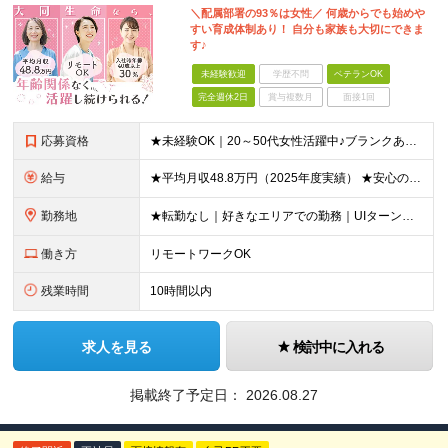
＼配属部署の93％は女性／ 何歳からでも始めや
すい育成体制あり！ 自分も家族も大切にできま
す♪
未経験歓迎
学歴不問
ベテランOK
完全週休2日
賞与複数月
面接1回
応募資格
★未経験OK｜20～50代女性活躍中♪ブランクありの方・ママさんも活躍中 ◆高卒以上 ◆社会人経験をお持ちの方 - 業界・業種・職種・経験年数は問いません。 «こんな方が応募＆入社しています！»
給与
★平均月収48.8万円（2025年度実績） ★安心の固定給＋賞与年2回＋インセンティブ！手当も充実 月給21万円～23万円＋諸手当＋インセンティブ＋賞与年2回 ※給与は年間平均の税込定例給与です。賞
勤務地
★転勤なし｜好きなエリアでの勤務｜UIターン歓迎 全国47都道府県にある支社のいずれかにて勤務していただきます。 ＜募集エリア＞ ◆北海道・東北：北海道/青森/宮城/岩手/秋田/山形/福島
働き方
リモートワークOK
残業時間
10時間以内
求人を見る
検討中に入れる
掲載終了予定日：
2026.08.27