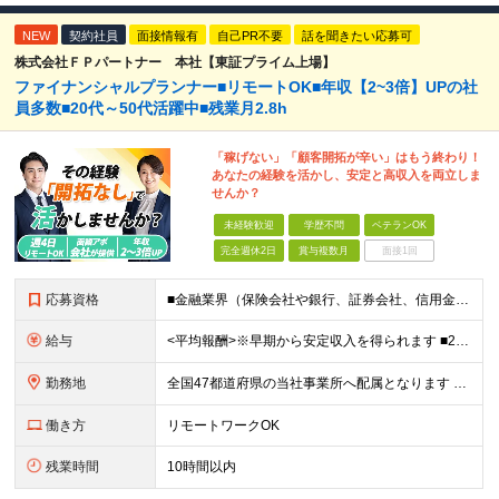
NEW
契約社員
面接情報有
自己PR不要
話を聞きたい応募可
株式会社ＦＰパートナー 本社【東証プライム上場】
ファイナンシャルプランナー■リモートOK■年収【2~3倍】UPの社
員多数■20代～50代活躍中■残業月2.8h
「稼げない」「顧客開拓が辛い」はもう終わり！
あなたの経験を活かし、安定と高収入を両立しま
せんか？
未経験歓迎
学歴不問
ベテランOK
完全週休2日
賞与複数月
面接1回
応募資格
■金融業界（保険会社や銀行、証券会社、信用金庫など）の営業経験をお持ちの方 ■学歴不問 ※第二新卒の方も歓迎します ※直販の保険営業職経験者も多数活躍中。 お客さまへのご提案に集中できる仕組みにより
給与
<平均報酬>※早期から安定収入を得られます ■2年目～：888万円 ■3年目～：960万円 ■4年目～：1028万円 ★成果連動型報酬（営業成績に応じて支給/45時間分固定残業代含む/超過分は別途支
勤務地
全国47都道府県の当社事業所へ配属となります ※居住地や希望の勤務先を考慮します ※リモートワークOK／転勤なし ＜本社＞ 東京都台東区浅草橋1-1-8 FP浅草橋ビル (変更の範囲)上記を除く当
働き方
リモートワークOK
残業時間
10時間以内