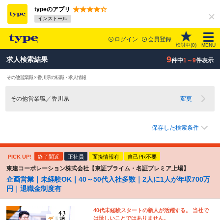
typeのアプリ
インストール
ログイン
会員登録
検討中(
0
)
MENU
9
求人検索結果
件中
1～9
件表示
その他営業職 × 香川県の転職・求人情報
その他営業職／香川県
変更
保存した検索条件
PICK UP!
終了間近
正社員
面接情報有
自己PR不要
東建コーポレーション株式会社【東証プライム・名証プレミア上場】
企画営業｜未経験OK｜40～50代入社多数｜2人に1人が年収700万
円｜退職金制度有
40代未経験スタートの新人が活躍する。 当社で
は珍しいことではありません。