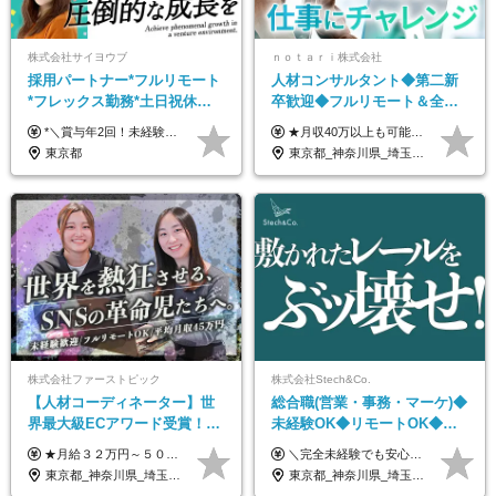
株式会社サイヨウブ
ｎｏｔａｒｉ株式会社
採用パートナー*フルリモート
人材コンサルタント◆第二新
*フレックス勤務*土日祝休み*
卒歓迎◆フルリモート＆全国
月給28万円～*産育休取得実績
から勤務OK◆残業月10h以内
*＼賞与年2回！未経験から月給28万円スタート／* ★昇給年12回あり！随時昇給のチャンス ◆月給28万～40万円＋賞与年2回＋各種インセンティブ ※経験・スキルを考慮の上、決定します ※試用期間6ヶ月間あり（期間中は月給26万円～になります。その他待遇等に差異はありません） ※月給には月35時間分の固定残業代含む（月5万4800円/超過分別途支給） ※ほとんどのメンバーが残業ゼロです！フレックスタイム制のため、自分の生活に合わせて調整できます。 ＼希望性で土曜日出勤あり／ お客様より「土曜日に応募者の対応をしてほしい」という ご要望を受けた際に、応募者対応⇒求職者との メッセージのやり取りなど、対応が発生する場合があります。 ※土曜日に出勤いただく場合は ・2時間稼働：4500円 ・4時間稼働：9000円 の給与が発生。勤務時間が4時間超えることは原則ありません。 短期間で高い給与をGETできるチャンスです♪
★月収40万以上も可能！ ★能力・スキル・経験を考慮した年収額を設定します ★年功序列ではなく、チャレンジを評価して給与に反映！ ■月給20万円～40万円＋決算賞与 ※経験・スキルを考慮のうえ決定します ※給与にはみなし残業代40時間分を含む。そのほか詳細に関しては別途面接時にご説明します ※試用期間3ヵ月あり。期間中の雇用形態・条件などに差異はありません
あり*年間休日120日
◆フレックス制
東京都
東京都_神奈川県_埼玉県_千葉県_大阪府_愛知県_北海道_青森県_岩手県_宮城県_秋田県_山形県_福島県_茨城県_栃木県_群馬県_新潟県_山梨県_長野県_富山県_石川県_福井県_静岡県_岐阜県_三重県_兵庫県_京都府_滋賀県_奈良県_和歌山県_広島県_岡山県_鳥取県_島根県_山口県_徳島県_香川県_愛媛県_高知県_福岡県_熊本県_佐賀県_長崎県_大分県_宮崎県_鹿児島県_沖縄県
株式会社ファーストピック
株式会社Stech&Co.
【人材コーディネーター】世
総合職(営業・事務・マーケ)◆
界最大級ECアワード受賞！フ
未経験OK◆リモートOK◆学
ルリモート／未経験◎／月給
歴不問◆20代活躍中！
★月給３２万円～５０万円＋インセンティブ賞与＋決算賞与★ （30時間の固定残業代、一律月54,750円を含む。超過分は支給） ※経験・スキルを考慮の上、決定 ※昇給：随時あり 【インセンティブについて】 自社サービスを提案し、サービス化した場合、一部の利益をインセンティブとして還元します。 試用期間中（6か月間）は、下記の給与となります。 【一都三県、大阪、名古屋、福岡の方】 月給２４万円～＋役職手当＋インセンティブ賞与 【一都三県以外の関東圏、九州、東北、北海道、その他地域の方】 月給２０万円～＋役職手当＋インセンティブ賞与 ※試用期間6ヶ月 ※試用期間中の待遇・福利厚生に差異はなし
＼完全未経験でも安心して年収UP可能です！／ -------------- 【1】営業 月給25万円～80万円＋賞与 【2】事務 月給21万円～50万円＋賞与 【3】マーケ 月給25万円～80万円＋賞与 ※試用期間3ヶ月間の待遇に変動はありません。 ※みなし残業代(月20時間分29,725円～)を含む。（※超過分は追加支給）
３２万円～／年休１３０日以
東京都_神奈川県_埼玉県_千葉県_大阪府_愛知県_北海道_青森県_岩手県_宮城県_秋田県_山形県_福島県_茨城県_栃木県_群馬県_静岡県_岐阜県_三重県_兵庫県_京都府_滋賀県_奈良県_和歌山県_広島県_岡山県_鳥取県_島根県_山口県_福岡県_熊本県_佐賀県_長崎県_大分県_宮崎県_鹿児島県
東京都_神奈川県_埼玉県_千葉県_大阪府_愛知県_北海道_青森県_岩手県_宮城県_秋田県_山形県_福島県_茨城県_栃木県_群馬県_新潟県_山梨県_長野県_富山県_石川県_福井県_静岡県_岐阜県_三重県_兵庫県_京都府_滋賀県_奈良県_和歌山県_広島県_岡山県_鳥取県_島根県_山口県_徳島県_香川県_愛媛県_高知県_福岡県_熊本県_佐賀県_長崎県_大分県_宮崎県_鹿児島県_沖縄県
上／