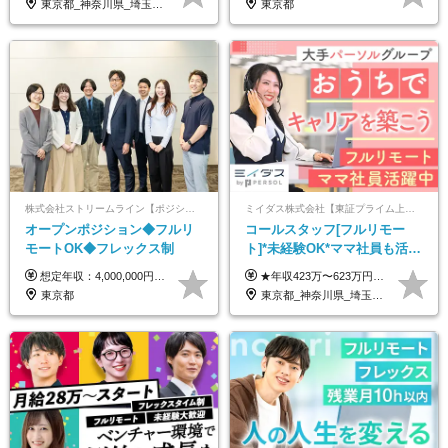
東京都_神奈川県_埼玉県_千葉県_大阪府_愛知県_北海道_青森県_岩手県_宮城県_秋田県_山形県_福島県_茨城県_栃木県_群馬県_新潟県_山梨県_長野県_富山県_石川県_福井県_静岡県_岐阜県_三重県_兵庫県_京都府_滋賀県_奈良県_和歌山県_広島県_岡山県_鳥取県_島根県_山口県_徳島県_香川県_愛媛県_高知県_福岡県_熊本県_佐賀県_長崎県_大分県_宮崎県_鹿児島県_沖縄県
東京都
株式会社ストリームライン【ポジションマッチ登録】
ミイダス株式会社【東証プライム上場パーソルグループ】
オープンポジション◆フルリ
コールスタッフ[フルリモー
モートOK◆フレックス制
ト]*未経験OK*ママ社員も活躍
中*ブランクOK*全国どこでも
想定年収：4,000,000円 ～ 8,000,000円 月給：288,000円 ～ 570,000円 ※ご経験・能力に応じて決定いたします。 ※上記額にはみなし残業代を含みます。 ※超過分は全額支給いたします。 ※みなし残業代 45,000円 ～ 89,050円／月 ※みなし残業時間 20時間／月 ※試用期間：3ヶ月（試用期間中の待遇に差異はありません） 【固定残業代について】 固定残業20時間分（45,000円～89,050円）を含む ※超過分は別途全額支給
★年収423万〜623万円のモデルあり（想定時間外手当10時間分含む） ★半年に一度ドカンと支給のボーナスあり（半年に1度最大150万円） 月給25万円〜＋各種手当＋インセンティブ ＊リモートワーク手当（4000円/月） ＊リモートワーク一時金（1万5000円） ＊残業手当全額支給 ※経験・スキルにより月給を決定します ※試用期間：2ヵ月あり。期間中の雇用形態・給与・待遇に変更はありません 《頑張りはインセンティブとして還元！》 当社は5段階の評価制度を導入。 半期に1回の評価で最高ランク（5点）を獲得したメンバーには、 150万円のインセンティブを支給！ これが半年に一度のインセンティブとして支給されるため、 成果を出した分だけまとまった収入を得られる仕組みです。 【固定残業代について】 なし（残業代は、実際の労働時間に応じて別途全額支給）
働ける
東京都
東京都_神奈川県_埼玉県_千葉県_大阪府_愛知県_北海道_青森県_岩手県_宮城県_秋田県_山形県_福島県_茨城県_栃木県_群馬県_新潟県_山梨県_長野県_富山県_石川県_福井県_静岡県_岐阜県_三重県_兵庫県_京都府_滋賀県_奈良県_和歌山県_広島県_岡山県_鳥取県_島根県_山口県_徳島県_香川県_愛媛県_高知県_福岡県_熊本県_佐賀県_長崎県_大分県_宮崎県_鹿児島県_沖縄県