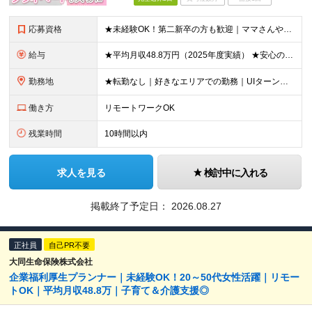
応募資格
★未経験OK！第二新卒の方も歓迎｜ママさんやブランクありの方など、20～50代女性が多数活躍中♪ ◆高卒以上 ◆社会人経験をお持ちの方 - 業界・業種・職種・経験年数は問いません。 «こんな方が
給与
★平均月収48.8万円（2025年度実績） ★安心の固定給＋賞与年2回＋インセンティブ！手当も充実 月給21万円～23万円＋諸手当＋インセンティブ＋賞与年2回 ※給与は年間平均の税込定例給与です。賞
勤務地
★転勤なし｜好きなエリアでの勤務｜UIターン歓迎 全国47都道府県にある支社のいずれかにて勤務していただきます。 ＜募集エリア＞ ◆北海道・東北：北海道/青森/宮城/岩手/秋田/山形/福島
働き方
リモートワークOK
残業時間
10時間以内
求人を見る
検討中に入れる
掲載終了予定日：
2026.08.27
正社員
自己PR不要
大同生命保険株式会社
企業福利厚生プランナー｜未経験OK！20～50代女性活躍｜リモー
トOK｜平均月収48.8万｜子育て＆介護支援◎