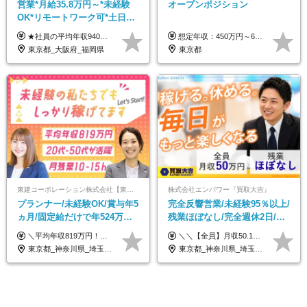
営業*月給35.8万円～*未経験
オープンポジション
OK*リモートワーク可*土日祝
休み*年休123日以上*転職者全
★社員の平均年収940万円（※2025年11月時点） ★転職者は全員収入アップを実現 ★入社半年で昇給した実績あり！ 【営業未経験】 月給35万8,000円～（固定残業代含む）＋インセンティブ ＋賞与年2回 【管理職候補】 月給40万円～100万円＋インセンティブ＋賞与年2回 ※固定残業代は、時間外労働の有無にかかわらず月25時間分（月5万8,000円～）を支給します。 ※上記を超える時間外労働分は、別途追加で支給します。 ＼月給額が高い理由について／ 当社が扱うのは、1件あたり100万円以上となる高単価な金融商品です。 そのため月給ベースも高く設定して社員に還元しています。 ＜試用期間中の給与＞※営業未経験の方 試用期間2カ月あり。 月給25万円＋営業手当5万円（資格取得後より日割り支給） ※残業代は別途全額支給します。 ※その他の待遇に差異はありません。 ★時短勤務も可能です ・7時間勤務：月給26万2,500円～＋インセンティブ＋賞与（年2回） ・6時間勤務：月給24万円～＋インセンティブ＋賞与（年2回） （時短勤務例）9:00-16:00、10:00-17:00など
想定年収：450万円～650万円 ※経験・能力を考慮の上、規定により優遇いたします ※試用期間6ヵ月（その間の給与・待遇に変動はありません）
員が収入UP
東京都_大阪府_福岡県
東京都
東建コーポレーション株式会社【東証プライム・名証プレミア上場】
株式会社エンパワー『買取大吉』
プランナー/未経験OK/賞与年5
完全反響営業/未経験95％以上/
ヵ月/固定給だけで年524万円
残業ほぼなし/完全週休2日/月
可能/二人に一人が年収700万
収50万円スタート！/賞与年2
＼平均年収819万円！社員の最大年収3,131万円／ ＼2人に1人が年収700万円以上／ ＼5人に1人が年収1,000万円以上！／ 固定給だけで、年収524万円も可能！ インセンティブだけでなく固定給でもしっかり稼げる仕組みです！ 【入社初年度】 年収400万～550万円＋インセンティブ →月給26万3,000円～29万5,600円＋賞与年2回（基本給×約5ヵ月分※前年度実績）＋インセンティブ＋各種手当 【インセンティブ】 1物件着工で目安80万～200万円 ※建物の契約金額実績によります 【各種手当】 ・都市手当…月1万円～3万円（首都圏・東海圏・関西圏で弊社指定の事業所に勤務する方が対象） ・家族手当…配偶者：月1万円、子供1名につき：月5千円 ・資格手当…FP資格1級：月1万円、2級：月5千円、3級：月3千円 ・役職手当…昇進欄に詳細記載（主任補：月5千円→主任：月1万円…） 【その他】 ※上記月給には、固定残業代【47時間分（7万3,800円以上）】が含まれます ※月平均残業時間は14時間と少なめです（2023年度） ※固定残業代の時間数を超える時間外労働は追加で支給 但し、時間数を超える時間外労働が発生する場合もあります（特別条項付き協定締結済）
＼＼【全員】月収50.1万円保証！／／ 月給30.1万円＋インセン＋特別手当20万円(半年間)＋賞与 ※経験者は優遇いたします（研修も免除の場合有） ※固定残業代:7万4000円以上/月45時間分を含む ※固定残業代は残業がない場合も支給し、超過分は別途支給します ■入社後5日間研修を実施 研修中のテスト（ロープレ、商材知識）合格で研修生卒業となり翌月からインセンティブの対象に。 ロープレは細かな評価基準があり、顧客満足度をキープするため非常に重要なテストです。 ※4カ月目以降も不合格の場合、月給28.3万円／1カ月以内合格率100％ ＜平均年収＞ ◆一般メンバー ：625万円 ◆店長（管理職）：1178万円 ◆マネージャー ：4160万円
円/休めて稼げる
回
東京都_神奈川県_埼玉県_千葉県_大阪府_愛知県_宮城県_茨城県_栃木県_群馬県_静岡県_兵庫県_京都府_福岡県
東京都_神奈川県_埼玉県_千葉県_大阪府_愛知県_北海道_青森県_岩手県_宮城県_秋田県_山形県_福島県_茨城県_栃木県_群馬県_新潟県_山梨県_長野県_富山県_石川県_福井県_静岡県_岐阜県_三重県_兵庫県_京都府_滋賀県_奈良県_和歌山県_広島県_岡山県_鳥取県_島根県_山口県_徳島県_香川県_愛媛県_高知県_福岡県_熊本県_佐賀県_長崎県_大分県_宮崎県_鹿児島県_沖縄県