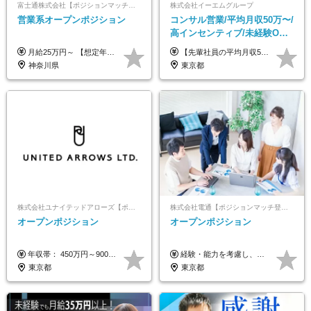
富士通株式会社【ポジションマッチ登録】
株式会社イーエムグループ
営業系オープンポジション
コンサル営業/平均月収50万〜/
高インセンティブ/未経験OK/
残業なし/4,50代も活躍/ブラン
月給25万円～ 【想定年収】 400万円～1000万円（残業代及び諸手当込） ※ご経験、前年収、ご年齢に応じて決定します。
【先輩社員の平均月収50万円】 月給30万円以上+インセンティブ+その他手当 ※経験・スキルを考慮の上で給与を決定します ※上記には5万円（月20時間分）のみなし残業代と一律手当（営業手当4万円、能力評価手当4万円）を含みます ※上記を超える残業代は別途全額支給します ※試用期間：3ヶ月あり（試用期間中の待遇に差異なし）
ク可/面接1回
神奈川県
東京都
株式会社ユナイテッドアローズ【ポジションマッチ登録】
株式会社電通【ポジションマッチ登録】
オープンポジション
オープンポジション
年収帯： 450万円～900万円 ※経験・スキルを考慮の上、決定します。
経験・能力を考慮し、当社規定により決定します。 ▼参考情報 ------------ 年収イメージ：500万～1500万
東京都
東京都