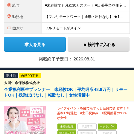
給与
■未経験でも月給30万スタート ■出張手当や住宅手当あり 【東京都・神奈川県】 月給35万円～60万円＋インセンティブ＋賞与＋諸手当 上記月給は、月42時間分の固定残業代（月8万3900円以上）を含
勤務地
【フルリモートワーク｜通勤・出社なし】 ★1人1台社用車貸与 ★転勤なし ★直帰直行OK 【本社】 兵庫県神戸市中央区明石町44 神戸御幸ビル4F ★☆積極採用中☆★ ◆北海道・東北：札幌／福島／
働き方
フルリモートがメイン
求人を見る
検討中に入れる
掲載終了予定日：
2026.08.31
正社員
自己PR不要
大同生命保険株式会社
企業福利厚生プランナー｜未経験OK｜平均月収48.8万円｜リモー
トOK｜残業ほぼなし｜転勤なし｜女性活躍中
ライフイベントを経てもずっと活躍できます！ #
基本17時退社 #土日祝休み #配属部署の93％
が女性
未経験歓迎
学歴不問
ベテランOK
完全週休2日
賞与複数月
面接1回