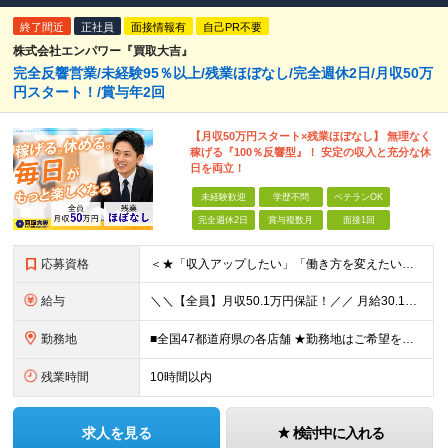
終了間近
正社員
面接情報有
自己PR不要
株式会社エンパワー『買取大吉』
完全反響営業/未経験95％以上/残業ほぼなし/完全週休2日/月収50万
円スタート！/賞与年2回
【月収50万円スタート×残業ほぼなし】 無理なく
稼げる『100％反響型』！ 安定の収入と充分な休
日を両立！
未経験歓迎
学歴不問
ベテランOK
完全週休2日
賞与複数月
面接1回
応募資格
＜★「収入アップしたい」「働き方を変えたい」「スキルを身につけたい」方、大歓迎！★＞ ◆未経験OK ◆学歴不問・第二新卒歓迎 ◆社会人経験1年以上 ★100％人柄、意欲重視の採用です 「新しい環境で
給与
＼＼【全員】月収50.1万円保証！／／ 月給30.1万円＋インセン＋特別手当20万円(半年間)＋賞与 ※経験者は優遇いたします（研修も免除の場合有） ※固定残業代:7万4000円以上/月45時間分
勤務地
■全国47都道府県の各店舗 ★勤務地はご希望を考慮の上、決定します ★今後も店舗を全国に拡大していきます ★U・Iターン歓迎（社宅あり） ★マイカー通勤OK（地域により規定あり。詳細はお問合せくださ
残業時間
10時間以内
求人を見る
検討中に入れる