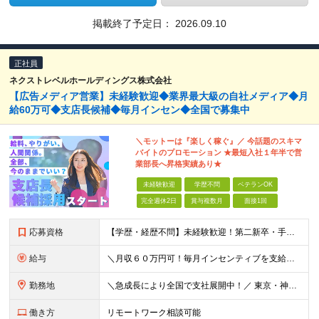
掲載終了予定日：
2026.09.10
正社員
ネクストレベルホールディングス株式会社
【広告メディア営業】未経験歓迎◆業界最大級の自社メディア◆月
給60万可◆支店長候補◆毎月インセン◆全国で募集中
＼モットーは『楽しく稼ぐ』／ 今話題のスキマ
バイトのプロモーション ★最短⼊社１年半で営
業部⻑へ昇格実績あり★
未経験歓迎
学歴不問
ベテランOK
完全週休2日
賞与複数月
面接1回
応募資格
【学歴・経歴不問】未経験歓迎！第⼆新卒・⼿に職をつけたい・新たな挑戦者⼤歓迎！⼈柄・意欲重視の採⽤♪ ＼これまでの経験・スキルは⼀切不問／ 新たな⼀歩を全⼒で応援します！ ★経歴・学歴不問 ★未経
給与
＼⽉収６０万円可！毎⽉インセンティブを⽀給／ ⽉給３０万円〜+ダブルインセンティブ（個⼈+⽀店達成率に応じて） ※営業⼿当含む ▼下記固定残業代を含みます ・関東圏：5万8000円〜（⽉36h分）＋
勤務地
＼急成⻑により全国で⽀社展開中！／ 東京・神奈川・埼⽟・千葉・⼤阪・名古屋・神⼾・新潟・⾦沢・京都・広島・福岡などで募集中！ ★東京、⼤阪、名古屋、福岡は急募のため、特に選考優遇します★ ◎勤務地は
働き方
リモートワーク相談可能