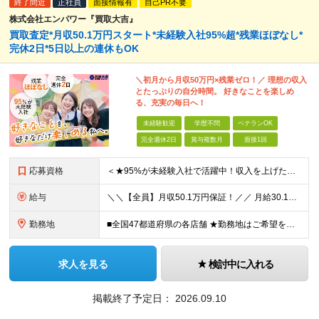
終了間近
正社員
面接情報有
自己PR不要
株式会社エンパワー『買取大吉』
買取査定*月収50.1万円スタート*未経験入社95%超*残業ほぼなし*
完休2日*5日以上の連休もOK
＼初月から月収50万円×残業ゼロ！／ 理想の収入
とたっぷりの自分時間。 好きなことを楽しめ
る、充実の毎日へ！
未経験歓迎
学歴不問
ベテランOK
完全週休2日
賞与複数月
面接1回
応募資格
＜★95%が未経験入社で活躍中！収入を上げたい・新しいスキルを身につけたい方、大歓迎！★＞ ◆学歴不問・第二新卒歓迎 ◆社会人経験1年以上 ★100％人柄、意欲重視の採用です 「新しい環境でスタート
給与
＼＼【全員】月収50.1万円保証！／／ 月給30.1万円＋インセン＋特別手当20万円(半年間)＋賞与 ※経験者は優遇いたします（研修も免除の場合有） ※固定残業代:7万4000円以上/月45時間分
勤務地
■全国47都道府県の各店舗 ★勤務地はご希望を考慮の上、決定します ★今後も店舗を全国に拡大していきます ★U・Iターン歓迎（社宅あり） ★マイカー通勤OK（地域により規定あり。詳細はお問合せくださ
求人を見る
検討中に入れる
掲載終了予定日：
2026.09.10