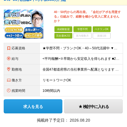
40・50代からの再出発。 「会社がアポを用意す
る」仕組みで、経験を確かな収入に変えません
か？
未経験歓迎
学歴不問
ベテランOK
完全週休2日
賞与複数月
面接1回
応募資格
★学歴不問・ブランクOK・40～50代活躍中 ▼以下いずれかのご経験をお持ちの方 ■金融業界（保険会社や銀行、証券会社、信用金庫など）での就業経験 ■何かしらの営業経験をお持ちの方 ※ブランクのある方
給与
<平均報酬>※早期から安定収入を得られます ■2年目～：888万円 ■3年目～：960万円 ■4年目～：1028万円 ★成果連動型報酬（営業成績に応じて支給/45時間分固定残業代含む/超過分は別途支
勤務地
全国47都道府県の当社事業所へ配属となります ※居住地や希望の勤務先を考慮します ※リモートワークOK／転勤なし ＜本社＞ 東京都台東区浅草橋1-1-8 FP浅草橋ビル (変更の範囲)上記を除く当
働き方
リモートワークOK
残業時間
10時間以内
求人を見る
検討中に入れる
掲載終了予定日：
2026.08.20