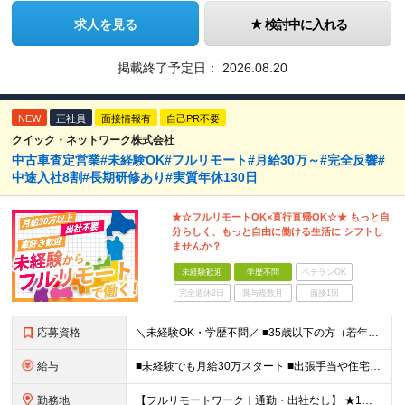
求人を見る
検討中に入れる
掲載終了予定日：
2026.08.20
NEW
正社員
面接情報有
自己PR不要
クイック・ネットワーク株式会社
中古車査定営業#未経験OK#フルリモート#月給30万～#完全反響#
中途入社8割#長期研修あり#実質年休130日
★☆フルリモートOK×直行直帰OK☆★ もっと自
分らしく、もっと自由に働ける生活に シフトし
ませんか？
未経験歓迎
学歴不問
ベテランOK
完全週休2日
賞与複数月
面接1回
応募資格
＼未経験OK・学歴不問／ ■35歳以下の方（若年層の長期キャリア形成のため） ■第二新卒OK ■普通自動車免許（AT）をお持ちの方 ▼▽こんな方はぜひご応募ください！▽▼ 「車の運転が好き！」 「地
給与
■未経験でも月給30万スタート ■出張手当や住宅手当あり 【東京都・神奈川県】 月給35万円～60万円＋インセンティブ＋賞与＋諸手当 上記月給は、月42時間分の固定残業代（月8万3900円以上）を含
勤務地
【フルリモートワーク｜通勤・出社なし】 ★1人1台社用車貸与 ★転勤なし ★直帰直行OK 【本社】 兵庫県神戸市中央区明石町44 神戸御幸ビル4F ★☆積極採用中☆★ ◆北海道・東北：札幌／福島／