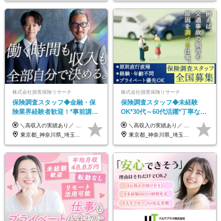
株式会社損害保険リサーチ
株式会社損害保険リサーチ
保険調査スタッフ◆金融・保
保険調査スタッフ◆未経験
険業界経験者歓迎！*事前講習
OK*30代～60代活躍*丁寧な講
あり*30代～60代活躍*調査は
習・サポートあり*原則直行直
＼高収入の実績あり／ なかには年収1000万円を超える方もいらっしゃいます！ 【完全出来高報酬制】 ★仕事に慣れるまで収入をサポート 1か月目：報酬が通常の2倍 2か月目：報酬が通常の1.5倍 ※災害に関する業務については、収入サポートの対象外 ※試用期間はありません ＊＊＊業務報酬の例＊＊＊ ・事故原因調査（4箇所確認）…1万5000円～ ・有無責／不正請求疑義調査（自動車案件）…2万円～ ・医療調査（1箇所確認）…1万7000円～ ・書類取付（1箇所訪問）…3000円～ ※上記は目安になります ※実際の報酬は業務報酬に応じた個々のスキル・実績を加味したものになります
＼高収入の実績あり／ なかには年収1000万円を超えるスペシャリストもいらっしゃいます！ 【完全出来高報酬制】 ★仕事に慣れるまで収入をサポート 1か月目：報酬が通常の2倍 2か月目：報酬が通常の1.5倍 ※災害に関する業務については、収入サポートの対象外 ※試用期間はありません ＊＊＊業務報酬の例＊＊＊ ・事故原因調査（4箇所確認）…1万5000円～ ・有無責／不正請求疑義調査（自動車案件）…2万円～ ・医療調査（1箇所確認）…1万7000円～ ・書類取付（1箇所訪問）…3000円～ ※上記は目安になります ※実際の報酬は業務報酬に応じた個々のスキル・実績を加味したものになります
原則直行直帰*高収入可
帰／全国募集・業務委託
東京都_神奈川県_埼玉県_千葉県_大阪府_愛知県_北海道_青森県_岩手県_宮城県_秋田県_山形県_福島県_茨城県_栃木県_群馬県_新潟県_山梨県_長野県_富山県_石川県_福井県_静岡県_岐阜県_三重県_兵庫県_京都府_滋賀県_奈良県_和歌山県_広島県_岡山県_鳥取県_島根県_山口県_徳島県_香川県_愛媛県_高知県_福岡県_熊本県_佐賀県_長崎県_大分県_宮崎県_鹿児島県_沖縄県
東京都_神奈川県_埼玉県_千葉県_大阪府_愛知県_北海道_青森県_岩手県_宮城県_秋田県_山形県_福島県_茨城県_栃木県_群馬県_新潟県_山梨県_長野県_富山県_石川県_福井県_静岡県_岐阜県_三重県_兵庫県_京都府_滋賀県_奈良県_和歌山県_広島県_岡山県_鳥取県_島根県_山口県_徳島県_香川県_愛媛県_高知県_福岡県_熊本県_佐賀県_長崎県_大分県_宮崎県_鹿児島県_沖縄県