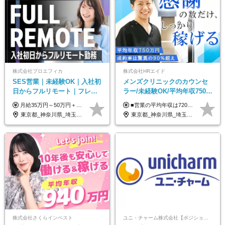
株式会社プロエフィカ
株式会社HRエイド
SES営業｜未経験OK｜入社初
メンズクリニックのカウンセ
日からフルリモート｜フレッ
ラー/未経験OK/平均年収750万
クス可｜残業月平均10h以下｜
円/4人に1人が年収1000万円超
月給35万円～50万円＋交通費 ◎経験やスキルを考慮し、最大限優遇します ◎上記月給は固定残業代月40時間分(月10万9,375～)を含みます。残業時間が超過した場合はその分追加支給します ◎試用期間6カ月あり(給与や待遇は同じです)
■営業の平均年収は720万円！ ■4人に1人が年収1000万円超え 月給27万円～100万円+インセンティブ(平均月20～40万円程) ＜インセンティブ制度について＞ 当社では創業以来、頑張ったらその分稼げる環境づくりに注力。カウンセラー部署では、個人の成約金額・チームの成果・事業部の売上利益を掛け合わせる新しいインセンティブ制度を導入しました。あなたの頑張り次第で毎月高インセンティブが実現できる体制です！ ※上記金額には固定残業代（35,500円以上～・30時間分）が含まれます。時間超過分は追加支給します。 ※試用期間3か月あり。研修期間3か月中は、月給25万円～30万円になります。(固定残業代：35,500円～・23h分を含む) ※インセンティブの一部は、研修期間中から支給されます。その他待遇の差異はありません。
事業立ち上げメンバー
え/成約率90％
東京都_神奈川県_埼玉県_千葉県_大阪府_愛知県_北海道_青森県_岩手県_宮城県_秋田県_山形県_福島県_茨城県_栃木県_群馬県_新潟県_山梨県_長野県_富山県_石川県_福井県_静岡県_岐阜県_三重県_兵庫県_京都府_滋賀県_奈良県_和歌山県_広島県_岡山県_鳥取県_島根県_山口県_徳島県_香川県_愛媛県_高知県_福岡県_熊本県_佐賀県_長崎県_大分県_宮崎県_鹿児島県_沖縄県
東京都_神奈川県_埼玉県_千葉県_大阪府_愛知県_北海道_宮城県_栃木県_群馬県_静岡県_兵庫県_京都府_岡山県_熊本県
株式会社さくらインベスト
ユニ・チャーム株式会社【ポジションマッチ登録】