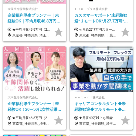
大同生命保険株式会社
ＦＪＵＴプラス株式会社
企業福利厚生プランナー｜未
カスタマーサポート*未経験歓
経験OK｜平均月収48.8万円｜
迎*リモートOK*月27.7万可*賞
リモートOK｜残業ほぼなし｜
与年2回*転勤なし*連休
★平均月収48.8万円（2025年度実績） ★安心の固定給＋賞与年2回＋インセンティブ！手当も充実 月給21万円～23万円＋諸手当＋インセンティブ＋賞与年2回 ※給与は年間平均の税込定例給与です。賞与は含みません。 ※約3週間の研修期間中は日当8000円を支給いたします。 ※試用期間6ヵ月あり（期間中の条件変更なし） ◆東京・神奈川・千葉・埼玉・愛知（一部）・京都・大阪・兵庫（一部）：月給23万円以上 ◆静岡（一部）・三重・岐阜：月給22万円以上 ◆上記以外の地域：月給21万円以上
≪月給27.7万円スタートも可／賞与年2回≫ ■月給21万円～27.7万円＋各種手当＋賞与年2回 ※給与は勤務地に応じて変更します ※年齢や経験・スキルなどを考慮して決定します ※時間外手当は全額支給 ※上記は初年度の月給となります ※試用期間3ヶ月（その他待遇に差異はありません） 【固定残業代について】 なし（残業代は、実際の労働時間に応じて別途全額支給）
転勤なし｜女性活躍中
OK/ZE010232
東京都_神奈川県_埼玉県_千葉県_大阪府_愛知県_北海道_青森県_岩手県_宮城県_秋田県_山形県_福島県_茨城県_栃木県_群馬県_新潟県_山梨県_長野県_富山県_石川県_福井県_静岡県_岐阜県_三重県_兵庫県_京都府_滋賀県_奈良県_和歌山県_広島県_岡山県_鳥取県_島根県_山口県_徳島県_香川県_愛媛県_高知県_福岡県_熊本県_佐賀県_長崎県_大分県_宮崎県_鹿児島県_沖縄県
東京都_神奈川県_千葉県_大阪府_愛知県_北海道_長野県_石川県_広島県_福岡県
大同生命保険株式会社
ｎｏｔａｒｉ株式会社
企業福利厚生プランナー｜未
キャリアコンサルタント◆未
経験OK！20～50代女性活躍｜
経験歓迎◆フルリモート◆フ
リモートOK｜平均月収48.8万
レックス制◆10時出勤・16時
★平均月収48.8万円（2025年度実績） ★安心の固定給＋賞与年2回＋インセンティブ！手当も充実 月給21万円～23万円＋諸手当＋インセンティブ＋賞与年2回 ※給与は年間平均の税込定例給与です。賞与は含みません。 ※約3週間の研修期間中は日当8000円を支給いたします。 ※試用期間6ヵ月あり（期間中の条件変更なし） ◆東京・神奈川・千葉・埼玉・愛知（一部）・京都・大阪・兵庫（一部）：月給23万円以上 ◆静岡（一部）・三重・岐阜：月給22万円以上 ◆上記以外の地域：月給21万円以上
★月収40万以上も可能！ ★能力・スキル・経験を考慮した年収額を設定します ■月給20万円～40万円＋決算賞与 ※経験・スキルを考慮のうえ決定します ※給与にはみなし残業代40時間分を含む。そのほか詳細に関しては別途面接時にご説明します ※試用期間3ヵ月あり。期間中の雇用形態・条件などに差異はありません
｜子育て＆介護支援◎
退勤も可◆残業月10時間以内
東京都_神奈川県_埼玉県_千葉県_大阪府_愛知県_北海道_青森県_岩手県_宮城県_秋田県_山形県_福島県_茨城県_栃木県_群馬県_新潟県_山梨県_長野県_富山県_石川県_福井県_静岡県_岐阜県_三重県_兵庫県_京都府_滋賀県_奈良県_和歌山県_広島県_岡山県_鳥取県_島根県_山口県_徳島県_香川県_愛媛県_高知県_福岡県_熊本県_佐賀県_長崎県_大分県_宮崎県_鹿児島県_沖縄県
東京都_神奈川県_埼玉県_千葉県_大阪府_愛知県_北海道_青森県_岩手県_宮城県_秋田県_山形県_福島県_茨城県_栃木県_群馬県_新潟県_山梨県_長野県_富山県_石川県_福井県_静岡県_岐阜県_三重県_兵庫県_京都府_滋賀県_奈良県_和歌山県_広島県_岡山県_鳥取県_島根県_山口県_徳島県_香川県_愛媛県_高知県_福岡県_熊本県_佐賀県_長崎県_大分県_宮崎県_鹿児島県_沖縄県