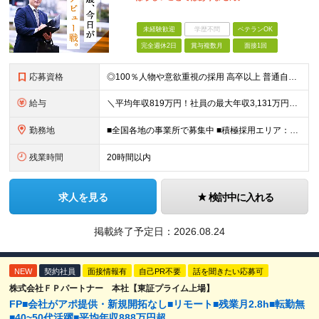
未経験歓迎
学歴不問
ベテランOK
完全週休2日
賞与複数月
面接1回
応募資格
◎100％人物や意欲重視の採用 高卒以上 普通自動車第一種運転免許取得者（AT限定可） ★職歴は全く問いません！ 前向きにコツコツと向き合える方であれば結果がついてくるお仕事です。 現職・無職、正社
給与
＼平均年収819万円！社員の最大年収3,131万円／ ＼2人に1人が年収700万円以上／ ＼5人に1人が年収1,000万円以上！／ 固定給だけで、年収524万円も可能！ インセンティブだけでなく固定給
勤務地
■全国各地の事業所で募集中 ■積極採用エリア：東京・神奈川・埼玉・千葉・愛知 ※希望の勤務地で働ける！通勤可能な事業所を選定していきます ※地元に戻って働きたいUターン希望者も歓迎します！ ※社用車を
残業時間
20時間以内
求人を見る
検討中に入れる
掲載終了予定日：
2026.08.24
NEW
契約社員
面接情報有
自己PR不要
話を聞きたい応募可
株式会社ＦＰパートナー 本社【東証プライム上場】
FP■会社がアポ提供・新規開拓なし■リモート■残業月2.8h■転勤無
■40~50代活躍■平均年収888万円超