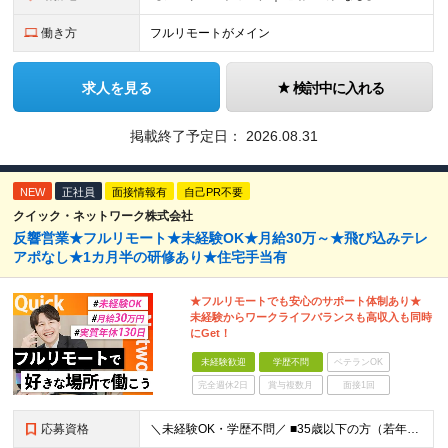
働き方
フルリモートがメイン
求人を見る
検討中に入れる
掲載終了予定日：
2026.08.31
NEW
正社員
面接情報有
自己PR不要
クイック・ネットワーク株式会社
反響営業★フルリモート★未経験OK★月給30万～★飛び込みテレ
アポなし★1カ月半の研修あり★住宅手当有
★フルリモートでも安心のサポート体制あり★
未経験からワークライフバランスも高収入も同時
にGet！
未経験歓迎
学歴不問
ベテランOK
完全週休2日
賞与複数月
面接1回
応募資格
＼未経験OK・学歴不問／ ■35歳以下の方（若年層の長期キャリア形成のため） ■第二新卒OK ■普通自動車免許（AT）をお持ちの方 ▼▽こんな方はぜひご応募ください！▽▼ 「車の運転が好き！」 「地