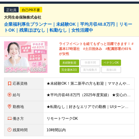
正社員
自己PR不要
大同生命保険株式会社
企業福利厚生プランナー｜未経験OK｜平均月収48.8万円｜リモー
トOK｜残業ほぼなし｜転勤なし｜女性活躍中
ライフイベントを経てもずっと活躍できます！ #
基本17時退社 #土日祝休み #配属部署の93％
が女性
未経験歓迎
学歴不問
ベテランOK
完全週休2日
賞与複数月
面接1回
応募資格
★未経験OK！第二新卒の方も歓迎｜ママさんやブランクありの方など、20～50代女性が多数活躍中♪ ◆高卒以上 ◆社会人経験をお持ちの方 - 業界・業種・職種・経験年数は問いません。 «こんな方が
給与
★平均月収48.8万円（2025年度実績） ★安心の固定給＋賞与年2回＋インセンティブ！手当も充実 月給21万円～23万円＋諸手当＋インセンティブ＋賞与年2回 ※給与は年間平均の税込定例給与です。賞
勤務地
★転勤なし｜好きなエリアでの勤務｜UIターン歓迎 全国47都道府県にある支社のいずれかにて勤務していただきます。 ＜募集エリア＞ ◆北海道・東北：北海道/青森/宮城/岩手/秋田/山形/福島
働き方
リモートワークOK
残業時間
10時間以内