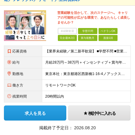
営業経験を活かして、次のステージへ。 キャリ
アの可能性が広がる環境で、あなたらしく成長し
ませんか？
未経験歓迎
学歴不問
ベテランOK
完全週休2日
賞与複数月
面接1回
応募資格
【業界未経験／第二新卒歓迎】 ■学歴不問 ■営業経験をお持ちの方（業界・年数不問） ◎不動産・代理店営業・メーカー営業など異業種出身メンバーが活躍中！ ～優遇～ ■IT業界、人材業界の営業経験者歓
給与
月給28万円～38万円＋インセンティブ＋賞与年2回 ※経験・能力などを考慮して、優遇します。 ※固定残業代（30時間分、4万7334円以上）を含む。超過分は別途支給します。 ※6ヶ月間の試用期間があ
勤務地
東京本社：東京都港区西新橋1-16-4ノアックスビル3階 九州支社：福岡県福岡市博多区博多駅東2-5-28博多偕成ビル2階 ◎転勤はありません。 ◎週2～3回リモート可能です！ (変更の範囲)なし
働き方
リモートワークOK
残業時間
20時間以内
求人を見る
検討中に入れる
掲載終了予定日：
2026.08.20