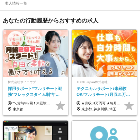
求人情報一覧
あなたの行動履歴からおすすめの求人
株式会社サイヨウブ
TDCX Japan株式会社
採用サポート*フルリモート勤
テクニカルサポート/未経験
務*フレックスタイム制*年休
OK/フルリモート/月収31万円
120日*土日祝休み*残業ほぼな
可/月最大3万のインセンティ
*＼賞与年2回！未経験から月給28万円スタート／* ◆月給28万～40万円＋賞与年2回＋各種インセンティブ ※経験・スキルを考慮の上、決定します ※試用期間6ヶ月間あり（期間中は月給26万円～になります。その他待遇等に差異はありません） ※月給には月35時間分の固定残業代含む（月5万4800円/超過分別途支給） ※ほとんどのメンバーが残業ゼロです！フレックスタイム制のため、自分の生活に合わせて調整できます。 ＼希望性で土曜日出勤あり／ お客様より「土曜日に応募者の対応をしてほしい」という ご要望を受けた際に、応募者対応⇒求職者との メッセージのやり取りなど、対応が発生する場合があります。 ※土曜日に出勤いただく場合は ・2時間稼働：4500円 ・4時間稼働：9000円 の給与が発生。勤務時間が4時間超えることは原則ありません。 短期間で高い給与をGETできるチャンスです♪
★月収31万円可 ★毎月「最大3万円」のインセンティブあり 月給266,228円～＋スキル手当（15,000円）＋インセンティブ（月最大3万円） ※月給例（月額最大額）：281,228 円＋残業代発生分 インセンティブを最大まで取得できた場合は、月額最大額：311,228円＋残業代発生分 となります ※経験・スキルなどを考慮し決定します ※残業代は1分単位で支給 ※試用期間3ヵ月あり（契約社員期間も給与・待遇に変更なし） ※インセンティブは効率性、顧客満足、勤怠状況等の結果により毎月金額が決定されます。 ＼”頑張り”はインセンティブで還元！／ 入社3ヶ月目から、目標数字やKPI、勤怠状況、お客様アンケートなどをもとに評価をスタート。 最短4ヶ月目にはインセンティブの支給も可能です！
し*育児中社員8割以上
ブ支給/平均年齢33歳
東京都
東京都_神奈川県_埼玉県_千葉県_大阪府_愛知県_北海道_青森県_岩手県_宮城県_秋田県_山形県_福島県_茨城県_栃木県_群馬県_新潟県_山梨県_長野県_富山県_石川県_福井県_静岡県_岐阜県_三重県_兵庫県_京都府_滋賀県_奈良県_和歌山県_広島県_岡山県_鳥取県_島根県_山口県_徳島県_香川県_愛媛県_高知県_福岡県_熊本県_佐賀県_長崎県_大分県_宮崎県_鹿児島県_沖縄県