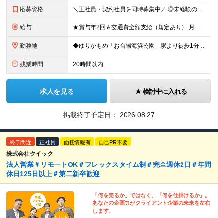
応募資格
＼正社員・契約社員を同時募集中／ ◎未経験の方も歓迎！ ◎学歴・経験不問 ≪契約社員のみ更新あり≫ ※契約の更新 有（契約期間満了時に判断） ※3か月更新以降6か月更新。6か月後正社員登用試験の資格
給与
★賞与年2回＆交通費全額支給（規定あり） 月給21万円～28万円＋賞与年2回＋交通費全額支給 ※経験・スキルを考慮の上、決定します ※残業代は全額支給します ※試用期間3ヶ月間あり（期間中の給与・
勤務地
◆ゆりかもめ「お台場海浜公園」駅より徒歩1分の好立地！ 東京都港区台場2丁目3番5号台場ガーデンシティビル7階 ※雇用形態による勤務地の差異はありません (変更の範囲)上記を除く当社関連勤務地
残業時間
20時間以内
求人を見る
検討中に入れる
掲載終了予定日：
2026.08.27
終了間近
正社員
面接情報有
自己PR不要
株式会社クイック
法人営業＃リモートOK＃フレックスタイム制＃完全週休2日＃年間
休日125日以上＃第二新卒歓迎
「何を売るか」ではなく、「何を仕掛けるか」。
あなたの企画力がクライアント企業の未来を左右
します。