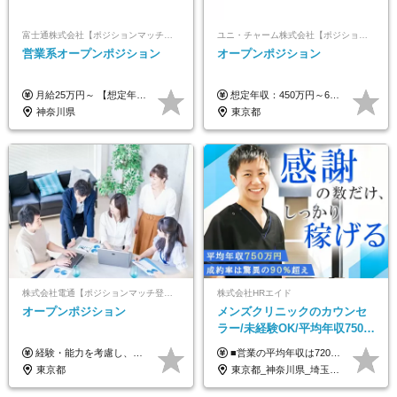
富士通株式会社【ポジションマッチ登録】
ユニ・チャーム株式会社【ポジションマッチ登録】
営業系オープンポジション
オープンポジション
月給25万円～ 【想定年収】 400万円～1000万円（残業代及び諸手当込） ※ご経験、前年収、ご年齢に応じて決定します。
想定年収：450万円～650万円 ※経験・能力を考慮の上、規定により優遇いたします ※試用期間6ヵ月（その間の給与・待遇に変動はありません）
神奈川県
東京都
株式会社電通【ポジションマッチ登録】
株式会社HRエイド
オープンポジション
メンズクリニックのカウンセ
ラー/未経験OK/平均年収750万
円/4人に1人が年収1000万円超
経験・能力を考慮し、当社規定により決定します。 ▼参考情報 ------------ 年収イメージ：500万～1500万
■営業の平均年収は720万円！ ■4人に1人が年収1000万円超え 月給27万円～100万円+インセンティブ(平均月20～40万円程) ＜インセンティブ制度について＞ 当社では創業以来、頑張ったらその分稼げる環境づくりに注力。カウンセラー部署では、個人の成約金額・チームの成果・事業部の売上利益を掛け合わせる新しいインセンティブ制度を導入しました。あなたの頑張り次第で毎月高インセンティブが実現できる体制です！ ※上記金額には固定残業代（35,500円以上～・30時間分）が含まれます。時間超過分は追加支給します。 ※試用期間3か月あり。研修期間3か月中は、月給25万円～30万円になります。(固定残業代：35,500円～・23h分を含む) ※インセンティブの一部は、研修期間中から支給されます。その他待遇の差異はありません。
え/成約率90％
東京都
東京都_神奈川県_埼玉県_千葉県_大阪府_愛知県_北海道_宮城県_栃木県_群馬県_静岡県_兵庫県_京都府_岡山県_熊本県