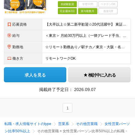
未経験歓迎
学歴不問
ベテランOK
完全週休2日
賞与複数月
面接1回
応募資格
【大卒以上☆第二新卒歓迎☆20代活躍中】 東証プライム上場／フレックスタイム／年間休日125日以上／リモートワークOK！ 初めての転職という方も大歓迎です！ ◆業種未経験歓迎 ◆職種未経験歓迎 ◆中
給与
＜東京＞ 月給30万円以上（一律グレード手当、一律営業手当、一律地域手当含む）＋インセンティブ ※時間外労働42時間分を一律グレード手当として7万4117円支給。超過分は別途支給。 また一律営業手当と
勤務地
☆リモート勤務あり／駅チカ／東京・大阪・名古屋から希望OK☆ ＜東京オフィス＞ 〒107-0052 東京都港区赤坂1-11-30 赤坂一丁目センタービル3階 ＜大阪オフィス＞ 〒530-0018
働き方
リモートワークOK
求人を見る
検討中に入れる
掲載終了予定日：
2026.09.07
1
転職・求人情報サイトのtype
営業系
その他営業職
女性営業パーソ
ン比率50%以上
その他営業職 × 女性営業パーソン比率50%以上の転職・