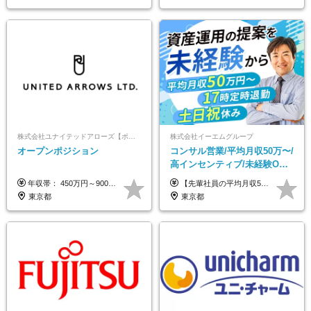
株式会社ユナイテッドアローズ【ポジションマッチ登録】
株式会社イーエムグループ
オープンポジション
コンサル営業/平均月収50万〜/
高インセンティブ/未経験OK/
残業なし/4,50代も活躍/ブラン
年収帯： 450万円～900万円 ※経験・スキルを考慮の上、決定します。
【先輩社員の平均月収50万円】 月給30万円以上+インセンティブ+その他手当 ※経験・スキルを考慮の上で給与を決定します ※上記には5万円（月20時間分）のみなし残業代と一律手当（営業手当4万円、能力評価手当4万円）を含みます ※上記を超える残業代は別途全額支給します ※試用期間：3ヶ月あり（試用期間中の待遇に差異なし）
ク可/面接1回
東京都
東京都