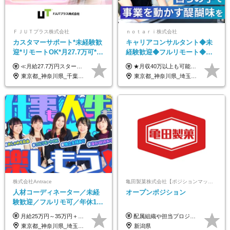
ＦＪＵＴプラス株式会社
ｎｏｔａｒｉ株式会社
カスタマーサポート*未経験歓
キャリアコンサルタント◆未
迎*リモートOK*月27.7万可*賞
経験歓迎◆フルリモート◆フ
与年2回*転勤なし*連休
レックス制◆10時出勤・16時
≪月給27.7万円スタートも可／賞与年2回≫ ■月給21万円～27.7万円＋各種手当＋賞与年2回 ※給与は勤務地に応じて変更します ※年齢や経験・スキルなどを考慮して決定します ※時間外手当は全額支給 ※上記は初年度の月給となります ※試用期間3ヶ月（その他待遇に差異はありません） 【固定残業代について】 なし（残業代は、実際の労働時間に応じて別途全額支給）
★月収40万以上も可能！ ★能力・スキル・経験を考慮した年収額を設定します ■月給20万円～40万円＋決算賞与 ※経験・スキルを考慮のうえ決定します ※給与にはみなし残業代40時間分を含む。そのほか詳細に関しては別途面接時にご説明します ※試用期間3ヵ月あり。期間中の雇用形態・条件などに差異はありません
OK/ZE010232
退勤も可◆残業月10時間以内
東京都_神奈川県_千葉県_大阪府_愛知県_北海道_長野県_石川県_広島県_福岡県
東京都_神奈川県_埼玉県_千葉県_大阪府_愛知県_北海道_青森県_岩手県_宮城県_秋田県_山形県_福島県_茨城県_栃木県_群馬県_新潟県_山梨県_長野県_富山県_石川県_福井県_静岡県_岐阜県_三重県_兵庫県_京都府_滋賀県_奈良県_和歌山県_広島県_岡山県_鳥取県_島根県_山口県_徳島県_香川県_愛媛県_高知県_福岡県_熊本県_佐賀県_長崎県_大分県_宮崎県_鹿児島県_沖縄県
株式会社Antrace
亀田製菓株式会社【ポジションマッチ登録】
人材コーディネーター／未経
オープンポジション
験歓迎／フルリモ可／年休127
日／おしゃれ自由／海外研修
月給25万円～35万円＋インセンティブ 未経験者：月給25万円～＋インセンティブ 経験者：月給35万円～＋インセンティブ （※経験者は営業経験5年以上の方を想定） ※経験・スキルなどを考慮のうえ、決定します ※時間外手当は別途全額支給します
配属組織や担当プロジェクトにより異なります。 想定年収：400万円～1000万円 ※ご経験やスキルに応じて決定します。 ※上記想定年収はあくまでも目安の金額であり、 選考を通じて上下する可能性があります。
年10回／美容・サウナ割あり
東京都_神奈川県_埼玉県_千葉県_大阪府_愛知県_北海道_青森県_岩手県_宮城県_秋田県_山形県_福島県_茨城県_栃木県_群馬県_新潟県_山梨県_長野県_富山県_石川県_福井県_静岡県_岐阜県_三重県_兵庫県_京都府_滋賀県_奈良県_和歌山県_広島県_岡山県_鳥取県_島根県_山口県_徳島県_香川県_愛媛県_高知県_福岡県_熊本県_佐賀県_長崎県_大分県_宮崎県_鹿児島県_沖縄県
新潟県