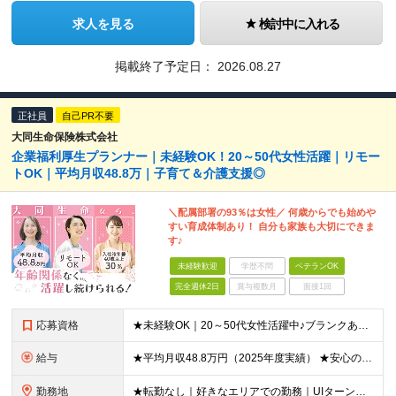
求人を見る
検討中に入れる
掲載終了予定日：
2026.08.27
正社員
自己PR不要
大同生命保険株式会社
企業福利厚生プランナー｜未経験OK！20～50代女性活躍｜リモー
トOK｜平均月収48.8万｜子育て＆介護支援◎
＼配属部署の93％は女性／ 何歳からでも始めや
すい育成体制あり！ 自分も家族も大切にできま
す♪
未経験歓迎
学歴不問
ベテランOK
完全週休2日
賞与複数月
面接1回
応募資格
★未経験OK｜20～50代女性活躍中♪ブランクありの方・ママさんも活躍中 ◆高卒以上 ◆社会人経験をお持ちの方 - 業界・業種・職種・経験年数は問いません。 «こんな方が応募＆入社しています！»
給与
★平均月収48.8万円（2025年度実績） ★安心の固定給＋賞与年2回＋インセンティブ！手当も充実 月給21万円～23万円＋諸手当＋インセンティブ＋賞与年2回 ※給与は年間平均の税込定例給与です。賞
勤務地
★転勤なし｜好きなエリアでの勤務｜UIターン歓迎 全国47都道府県にある支社のいずれかにて勤務していただきます。 ＜募集エリア＞ ◆北海道・東北：北海道/青森/宮城/岩手/秋田/山形/福島