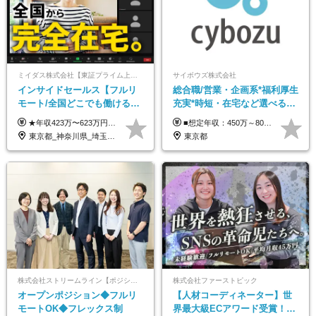
ミイダス株式会社【東証プライム上場パーソルグループ】
サイボウズ株式会社
インサイドセールス【フルリ
総合職/営業・企画系*福利厚生
モート/全国どこでも働ける】
充実*時短・在宅など選べる働
未経験OK*土日祝休み*残業少
き方*賞与年2回
★年収423万〜623万円のモデルあり（想定時間外手当10時間分含む） ★半年に一度ドカンと支給のボーナスあり（半年に1度最大150万円） 月給25万円〜＋各種手当＋インセンティブ ＊リモートワーク手当（4000円/月） ＊リモートワーク一時金（1万5000円） ＊残業手当全額支給 ※経験・スキルにより月給を決定します ※試用期間：2ヵ月あり。期間中の雇用形態・給与・待遇に変更はありません 《頑張りはインセンティブとして還元！》 当社は5段階の評価制度を導入。 半期に1回の評価で最高ランク（5点）を獲得したメンバーには、 150万円のインセンティブを支給！ これが半年に一度のインセンティブとして支給されるため、 成果を出した分だけまとまった収入を得られる仕組みです。 【固定残業代について】 なし（残業代は、実際の労働時間に応じて別途全額支給）
■想定年収：450万～800万円（基本給12ヶ月分＋賞与2ヶ月分） ※上記想定年収はフルタイムの働き方を想定しています。 それ以外の働き方（勤務日数、時短、固定残業時間数の変更など）の場合 上記想定年収の支給を確約するものではありません ※賞与は全社の業績に応じて変動の可能性があります ※ご経験・スキルを考慮のうえ、当社規定により優遇します （試用期間3ヶ月有/給与・待遇に差異なし） ■昇給年1回 ■賞与年2回（2月・8月）
なめ*在宅勤務手当あり
東京都_神奈川県_埼玉県_千葉県_大阪府_愛知県_北海道_青森県_岩手県_宮城県_秋田県_山形県_福島県_茨城県_栃木県_群馬県_新潟県_山梨県_長野県_富山県_石川県_福井県_静岡県_岐阜県_三重県_兵庫県_京都府_滋賀県_奈良県_和歌山県_広島県_岡山県_鳥取県_島根県_山口県_徳島県_香川県_愛媛県_高知県_福岡県_熊本県_佐賀県_長崎県_大分県_宮崎県_鹿児島県_沖縄県
東京都
株式会社ストリームライン【ポジションマッチ登録】
株式会社ファーストピック
オープンポジション◆フルリ
【人材コーディネーター】世
モートOK◆フレックス制
界最大級ECアワード受賞！フ