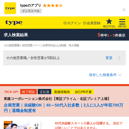
typeのアプリ
インストール
ログイン
会員登録
検討中(
0
)
MENU
5
求人検索結果
件中
1～5
件表示
その他営業職 × 女性営業パーソン比率50%以上の転職・求人情報
その他営業職／女性営業が5割以上
変更
保存した検索条件
PICK UP!
終了間近
正社員
面接情報有
自己PR不要
東建コーポレーション株式会社【東証プライム・名証プレミア上場】
企画営業｜未経験OK｜40～50代入社多数｜2人に1人が年収700万
円｜退職金制度有
40代未経験スタートの新人が活躍する。 当社で
は珍しいことではありません。