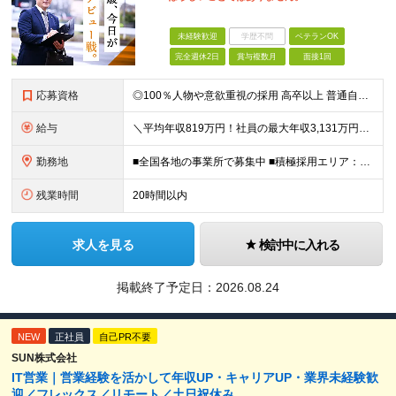
未経験歓迎
学歴不問
ベテランOK
完全週休2日
賞与複数月
面接1回
応募資格
◎100％人物や意欲重視の採用 高卒以上 普通自動車第一種運転免許取得者（AT限定可） ★職歴は全く問いません！ 前向きにコツコツと向き合える方であれば結果がついてくるお仕事です。 現職・無職、正社
給与
＼平均年収819万円！社員の最大年収3,131万円／ ＼2人に1人が年収700万円以上／ ＼5人に1人が年収1,000万円以上！／ 固定給だけで、年収524万円も可能！ インセンティブだけでなく固定給
勤務地
■全国各地の事業所で募集中 ■積極採用エリア：東京・神奈川・埼玉・千葉・愛知 ※希望の勤務地で働ける！通勤可能な事業所を選定していきます ※地元に戻って働きたいUターン希望者も歓迎します！ ※社用車を
残業時間
20時間以内
求人を見る
検討中に入れる
掲載終了予定日：
2026.08.24
NEW
正社員
自己PR不要
SUN株式会社
IT営業｜営業経験を活かして年収UP・キャリアUP・業界未経験歓
迎／フレックス／リモート／土日祝休み