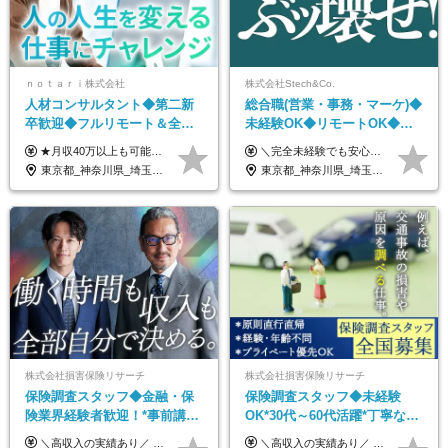
ｎｏｔａｒｉ株式会社
株式会社Stech&Co.
人材コンサルタント◆第二新
総合職(営業・事務・マーケ)◆
卒歓迎◆フルリモート＆全国
未経験OK◆リモートOK◆学
から勤務OK◆残業月10h以内
歴不問◆20代活躍中！
★月収40万以上も可能！ ★能力・スキル・経験を考慮した年収額を設定します ★年功序列ではなく、チャレンジを評価して給与に反映！ ■月給20万円～40万円＋決算賞与 ※経験・スキルを考慮のうえ決定します ※給与にはみなし残業代40時間分を含む。そのほか詳細に関しては別途面接時にご説明します ※試用期間3ヵ月あり。期間中の雇用形態・条件などに差異はありません
＼完全未経験でも安心して年収UP可能です！／ -------------- 【1】営業 月給25万円～80万円＋賞与 【2】事務 月給21万円～50万円＋賞与 【3】マーケ 月給25万円～80万円＋賞与 ※試用期間3ヶ月間の待遇に変動はありません。 ※みなし残業代(月20時間分29,725円～)を含む。（※超過分は追加支給）
◆フレックス制
東京都_神奈川県_埼玉県_千葉県_大阪府_愛知県_北海道_青森県_岩手県_宮城県_秋田県_山形県_福島県_茨城県_栃木県_群馬県_新潟県_山梨県_長野県_富山県_石川県_福井県_静岡県_岐阜県_三重県_兵庫県_京都府_滋賀県_奈良県_和歌山県_広島県_岡山県_鳥取県_島根県_山口県_徳島県_香川県_愛媛県_高知県_福岡県_熊本県_佐賀県_長崎県_大分県_宮崎県_鹿児島県_沖縄県
東京都_神奈川県_埼玉県_千葉県_大阪府_愛知県_北海道_青森県_岩手県_宮城県_秋田県_山形県_福島県_茨城県_栃木県_群馬県_新潟県_山梨県_長野県_富山県_石川県_福井県_静岡県_岐阜県_三重県_兵庫県_京都府_滋賀県_奈良県_和歌山県_広島県_岡山県_鳥取県_島根県_山口県_徳島県_香川県_愛媛県_高知県_福岡県_熊本県_佐賀県_長崎県_大分県_宮崎県_鹿児島県_沖縄県
株式会社損害保険リサーチ
株式会社損害保険リサーチ
保険調査スタッフ◆金融・保
保険調査スタッフ◆未経験
険業界経験者歓迎！*事前講習
OK*30代～60代活躍*丁寧な講
あり*30代～60代活躍*調査は
習・サポートあり*原則直行直
＼高収入の実績あり／ なかには年収1000万円を超える方もいらっしゃいます！ 【完全出来高報酬制】 ★仕事に慣れるまで収入をサポート 1か月目：報酬が通常の2倍 2か月目：報酬が通常の1.5倍 ※災害に関する業務については、収入サポートの対象外 ※試用期間はありません ＊＊＊業務報酬の例＊＊＊ ・事故原因調査（4箇所確認）…1万5000円～ ・有無責／不正請求疑義調査（自動車案件）…2万円～ ・医療調査（1箇所確認）…1万7000円～ ・書類取付（1箇所訪問）…3000円～ ※上記は目安になります ※実際の報酬は業務報酬に応じた個々のスキル・実績を加味したものになります
＼高収入の実績あり／ なかには年収1000万円を超えるスペシャリストもいらっしゃいます！ 【完全出来高報酬制】 ★仕事に慣れるまで収入をサポート 1か月目：報酬が通常の2倍 2か月目：報酬が通常の1.5倍 ※災害に関する業務については、収入サポートの対象外 ※試用期間はありません ＊＊＊業務報酬の例＊＊＊ ・事故原因調査（4箇所確認）…1万5000円～ ・有無責／不正請求疑義調査（自動車案件）…2万円～ ・医療調査（1箇所確認）…1万7000円～ ・書類取付（1箇所訪問）…3000円～ ※上記は目安になります ※実際の報酬は業務報酬に応じた個々のスキル・実績を加味したものになります