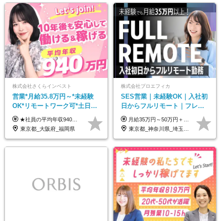
株式会社さくらインベスト
株式会社プロエフィカ
営業*月給35.8万円～*未経験
SES営業｜未経験OK｜入社初
OK*リモートワーク可*土日祝
日からフルリモート｜フレッ
休み*年休123日以上*転職者全
クス可｜残業月平均10h以下｜
★社員の平均年収940万円（※2025年11月時点） ★転職者は全員収入アップを実現 ★入社半年で昇給した実績あり！ 【営業未経験】 月給35万8,000円～（固定残業代含む）＋インセンティブ ＋賞与年2回 【管理職候補】 月給40万円～100万円＋インセンティブ＋賞与年2回 ※固定残業代は、時間外労働の有無にかかわらず月25時間分（月5万8,000円～）を支給します。 ※上記を超える時間外労働分は、別途追加で支給します。 ＼月給額が高い理由について／ 当社が扱うのは、1件あたり100万円以上となる高単価な金融商品です。 そのため月給ベースも高く設定して社員に還元しています。 ＜試用期間中の給与＞※営業未経験の方 試用期間2カ月あり。 月給25万円＋営業手当5万円（資格取得後より日割り支給） ※残業代は別途全額支給します。 ※その他の待遇に差異はありません。 ★時短勤務も可能です ・7時間勤務：月給26万2,500円～＋インセンティブ＋賞与（年2回） ・6時間勤務：月給24万円～＋インセンティブ＋賞与（年2回） （時短勤務例）9:00-16:00、10:00-17:00など
月給35万円～50万円＋交通費 ◎経験やスキルを考慮し、最大限優遇します ◎上記月給は固定残業代月40時間分(月10万9,375～)を含みます。残業時間が超過した場合はその分追加支給します ◎試用期間6カ月あり(給与や待遇は同じです)
員が収入UP
事業立ち上げメンバー
東京都_大阪府_福岡県
東京都_神奈川県_埼玉県_千葉県_大阪府_愛知県_北海道_青森県_岩手県_宮城県_秋田県_山形県_福島県_茨城県_栃木県_群馬県_新潟県_山梨県_長野県_富山県_石川県_福井県_静岡県_岐阜県_三重県_兵庫県_京都府_滋賀県_奈良県_和歌山県_広島県_岡山県_鳥取県_島根県_山口県_徳島県_香川県_愛媛県_高知県_福岡県_熊本県_佐賀県_長崎県_大分県_宮崎県_鹿児島県_沖縄県