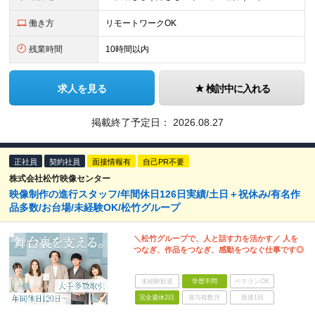
働き方
リモートワークOK
残業時間
10時間以内
求人を見る
検討中に入れる
掲載終了予定日：
2026.08.27
正社員
契約社員
面接情報有
自己PR不要
株式会社松竹映像センター
映像制作の進行スタッフ/年間休日126日実績/土日＋祝休み/有名作
品多数/お台場/未経験OK/松竹グループ
＼松竹グループで、人と話す力を活かす／ 人を
つなぎ、作品をつなぎ、感動をつなぐ仕事です◎
未経験歓迎
学歴不問
ベテランOK
完全週休2日
賞与複数月
面接1回