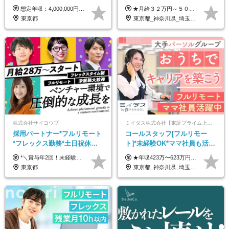
ルリモート／未経験◎／月給
想定年収：4,000,000円 ～ 8,000,000円 月給：288,000円 ～ 570,000円 ※ご経験・能力に応じて決定いたします。 ※上記額にはみなし残業代を含みます。 ※超過分は全額支給いたします。 ※みなし残業代 45,000円 ～ 89,050円／月 ※みなし残業時間 20時間／月 ※試用期間：3ヶ月（試用期間中の待遇に差異はありません） 【固定残業代について】 固定残業20時間分（45,000円～89,050円）を含む ※超過分は別途全額支給
★月給３２万円～５０万円＋インセンティブ賞与＋決算賞与★ （30時間の固定残業代、一律月54,750円を含む。超過分は支給） ※経験・スキルを考慮の上、決定 ※昇給：随時あり 【インセンティブについて】 自社サービスを提案し、サービス化した場合、一部の利益をインセンティブとして還元します。 試用期間中（6か月間）は、下記の給与となります。 【一都三県、大阪、名古屋、福岡の方】 月給２４万円～＋役職手当＋インセンティブ賞与 【一都三県以外の関東圏、九州、東北、北海道、その他地域の方】 月給２０万円～＋役職手当＋インセンティブ賞与 ※試用期間6ヶ月 ※試用期間中の待遇・福利厚生に差異はなし
３２万円～／年休１３０日以
東京都
東京都_神奈川県_埼玉県_千葉県_大阪府_愛知県_北海道_青森県_岩手県_宮城県_秋田県_山形県_福島県_茨城県_栃木県_群馬県_静岡県_岐阜県_三重県_兵庫県_京都府_滋賀県_奈良県_和歌山県_広島県_岡山県_鳥取県_島根県_山口県_福岡県_熊本県_佐賀県_長崎県_大分県_宮崎県_鹿児島県
上／
株式会社サイヨウブ
ミイダス株式会社【東証プライム上場パーソルグループ】
採用パートナー*フルリモート
コールスタッフ[フルリモー
*フレックス勤務*土日祝休み*
ト]*未経験OK*ママ社員も活躍
月給28万円～*産育休取得実績
中*ブランクOK*全国どこでも
*＼賞与年2回！未経験から月給28万円スタート／* ★昇給年12回あり！随時昇給のチャンス ◆月給28万～40万円＋賞与年2回＋各種インセンティブ ※経験・スキルを考慮の上、決定します ※試用期間6ヶ月間あり（期間中は月給26万円～になります。その他待遇等に差異はありません） ※月給には月35時間分の固定残業代含む（月5万4800円/超過分別途支給） ※ほとんどのメンバーが残業ゼロです！フレックスタイム制のため、自分の生活に合わせて調整できます。 ＼希望性で土曜日出勤あり／ お客様より「土曜日に応募者の対応をしてほしい」という ご要望を受けた際に、応募者対応⇒求職者との メッセージのやり取りなど、対応が発生する場合があります。 ※土曜日に出勤いただく場合は ・2時間稼働：4500円 ・4時間稼働：9000円 の給与が発生。勤務時間が4時間超えることは原則ありません。 短期間で高い給与をGETできるチャンスです♪
★年収423万〜623万円のモデルあり（想定時間外手当10時間分含む） ★半年に一度ドカンと支給のボーナスあり（半年に1度最大150万円） 月給25万円〜＋各種手当＋インセンティブ ＊リモートワーク手当（4000円/月） ＊リモートワーク一時金（1万5000円） ＊残業手当全額支給 ※経験・スキルにより月給を決定します ※試用期間：2ヵ月あり。期間中の雇用形態・給与・待遇に変更はありません 《頑張りはインセンティブとして還元！》 当社は5段階の評価制度を導入。 半期に1回の評価で最高ランク（5点）を獲得したメンバーには、 150万円のインセンティブを支給！ これが半年に一度のインセンティブとして支給されるため、 成果を出した分だけまとまった収入を得られる仕組みです。 【固定残業代について】 なし（残業代は、実際の労働時間に応じて別途全額支給）
あり*年間休日120日
働ける
東京都
東京都_神奈川県_埼玉県_千葉県_大阪府_愛知県_北海道_青森県_岩手県_宮城県_秋田県_山形県_福島県_茨城県_栃木県_群馬県_新潟県_山梨県_長野県_富山県_石川県_福井県_静岡県_岐阜県_三重県_兵庫県_京都府_滋賀県_奈良県_和歌山県_広島県_岡山県_鳥取県_島根県_山口県_徳島県_香川県_愛媛県_高知県_福岡県_熊本県_佐賀県_長崎県_大分県_宮崎県_鹿児島県_沖縄県