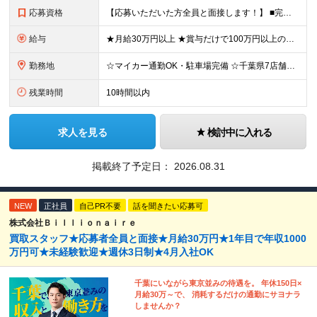
応募資格
【応募いただいた方全員と面接します！】 ■完全未経験OK ■転職回数・前職・スキル・学歴不問 ■20代～30代活躍中！ ★第二新卒も大歓迎 「新卒で入社したけど、環境が合わなくて早期に退職してしまっ
給与
★月給30万円以上 ★賞与だけで100万円以上の支給実績も ★1年で年収1000万円のメンバー在籍 ★インセンティブで月20万円獲得した実績も 月給30万円～50万円＋賞与年1回（最大3カ月分）＋イ
勤務地
☆マイカー通勤OK・駐車場完備 ☆千葉県7店舗で募集 ☆2026年新店舗立ち上げ店舗あり ☆転勤なし 本社、もしくは以下店舗での勤務になります。 【本社】 千葉県印旛郡酒々井町本佐倉457-2
残業時間
10時間以内
求人を見る
検討中に入れる
掲載終了予定日：
2026.08.31
NEW
正社員
自己PR不要
話を聞きたい応募可
株式会社Ｂｉｌｌｉｏｎａｉｒｅ
買取スタッフ★応募者全員と面接★月給30万円★1年目で年収1000
万円可★未経験歓迎★週休3日制★4月入社OK
千葉にいながら東京並みの待遇を。 年休150日×
月給30万～で、 消耗するだけの通勤にサヨナラ
しませんか？