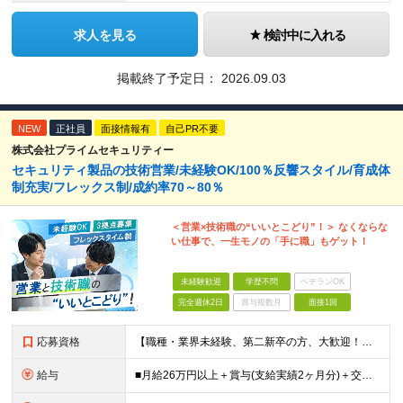
求人を見る
検討中に入れる
掲載終了予定日：
2026.09.03
NEW
正社員
面接情報有
自己PR不要
株式会社プライムセキュリティー
セキュリティ製品の技術営業/未経験OK/100％反響スタイル/育成体
制充実/フレックス制/成約率70～80％
＜営業×技術職の“いいとこどり”！＞ なくならな
い仕事で、一生モノの「手に職」もゲット！
未経験歓迎
学歴不問
ベテランOK
完全週休2日
賞与複数月
面接1回
応募資格
【職種・業界未経験、第二新卒の方、大歓迎！】 ■未経験OK ■学歴不問 ■普通自動車免許をお持ちの方（AT限定可） ≪こんな方にピッタリです！≫ ・未経験から「手に職」をつけて将来の安心を手に入れた
給与
■月給26万円以上＋賞与(支給実績2ヶ月分)＋交通費 ★6月からはチームインセンティブも新たに導入予定！ ※スキル・経験を考慮の上、決定いたします ※上記には見込み残業代2万円以上（24時間分）を含