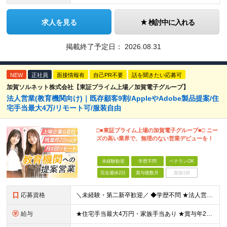
求人を見る
検討中に入れる
掲載終了予定日：
2026.08.31
NEW
正社員
面接情報有
自己PR不要
話を聞きたい応募可
加賀ソルネット株式会社【東証プライム上場／加賀電子グループ】
法人営業(教育機関向け)｜既存顧客9割/AppleやAdobe製品提案/住
宅手当最大4万/リモート可/服装自由
□■東証プライム上場の加賀電子グループ■□ ニー
ズの高い業界で、無理のない営業デビューを！
未経験歓迎
学歴不問
ベテランOK
完全週休2日
賞与複数月
面接1回
応募資格
＼未経験・第二新卒歓迎／ ◆学歴不問 ★法人営業未経験、IT業界未経験の方が多数活躍しています！ 「安定した環境で長く働きたい」 「過度なノルマから解放されたい」 「プライベートの時間も大切にしたい
給与
★住宅手当最大4万円・家族手当あり ★賞与年2回（業績次第では決算賞与支給あり） 【想定年収400万円～】 ◆月給245,500円～347,200円（一律手当を含む）＋各種手当＋賞与年2回（業績次第