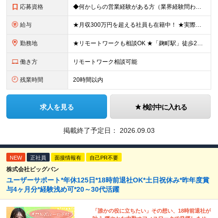
応募資格
◆何かしらの営業経験がある方（業界経験問わず） ◆学歴不問 ＼こんな方にオススメ／ ◎今よりしっかり稼ぎたい方 ◎刺激のある環境で活躍したい方 ◎新しいことにも前向きにチャレンジできる方 ◎フットワ
給与
★月収300万円を超える社員も在籍中！ ★実際の例：入社3カ月（27歳）月給75万円（基本給40万円＋インセンティブ35万円） ★実績次第で月収60万円～100万円以上も十分に目指せます。 ◆月給4
勤務地
★リモートワークも相談OK ★「麹町駅」徒歩2分／転勤なし 【東京本社】 東京都千代田区麹町4-2-11 2階 (変更の範囲)上記を除く当社関連勤務地
働き方
リモートワーク相談可能
残業時間
20時間以内
求人を見る
検討中に入れる
掲載終了予定日：
2026.09.03
NEW
正社員
面接情報有
自己PR不要
株式会社ビッグバン
ユーザーサポート*年休125日*18時前退社OK*土日祝休み*昨年度賞
与4ヶ月分*経験浅め可*20～30代活躍
「誰かの役に立ちたい」その想い、18時前退社が