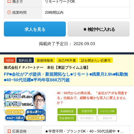
働き方
リモートワークOK
残業時間
20時間以内
求人を見る
検討中に入れる
掲載終了予定日：
2026.09.03
NEW
契約社員
面接情報有
自己PR不要
話を聞きたい応募可
株式会社ＦＰパートナー 本社【東証プライム上場】
FP■会社がアポ提供・新規開拓なし■リモート■残業月2.8h■転勤無
■40~50代活躍■平均年収888万円超
40・50代からの再出発。 「会社がアポを用意す
る」仕組みで、経験を確かな収入に変えません
か？
未経験歓迎
学歴不問
ベテランOK
完全週休2日
賞与複数月
面接1回
応募資格
★学歴不問・ブランクOK・40～50代活躍中 ▼以下いずれかのご経験をお持ちの方 ■金融業界（保険会社や銀行、証券会社、信用金庫など）での就業経験 ■何かしらの営業経験をお持ちの方 ※ブランクのある方