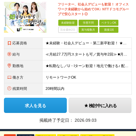
フリーター、社会人デビューも歓迎！ オフィス
ワーク未経験から始めてOK♪ NTTドコモグルー
プで安心スタート◎
未経験歓迎
学歴不問
ベテランOK
完全週休2日
賞与複数月
面接1回
応募資格
★未経験・社会人デビュー・第二新卒歓迎！ ★フリーターやブランクのある方も大歓迎！ ★20～40代幅広く活躍中 ■学歴不問 ＼こんな方にピッタリ／ --------------------- □ 正
給与
≪月給27.7万円スタートも可／賞与年2回≫ ■月給21万円～27.7万円＋各種手当＋賞与年2回 ※給与は勤務地に応じて変更します ※年齢や経験・スキルなどを考慮して決定します ※時間外手当は全額支給
勤務地
★転勤なし／U・Iターン歓迎！地元で働ける♪ 配属先：東京・神奈川・千葉・長野・石川・大阪・福岡・札幌・愛知・広島にある『NTTドコモ』グループ 《勤務地一覧》 ■東京 ・東京都新宿区新宿4-1-6
働き方
リモートワークOK
残業時間
20時間以内
求人を見る
検討中に入れる
掲載終了予定日：
2026.09.03