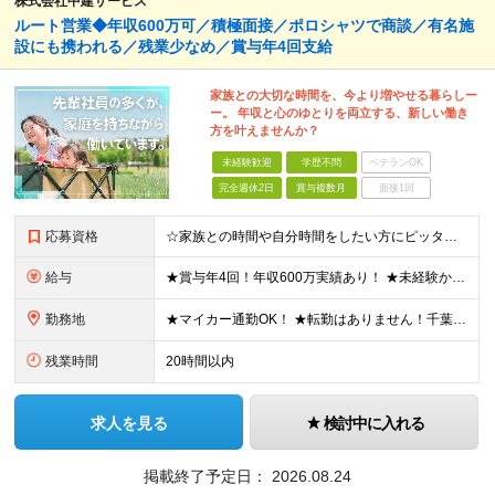
株式会社中建サービス
ルート営業◆年収600万可／積極面接／ポロシャツで商談／有名施
設にも携われる／残業少なめ／賞与年4回支給
家族との大切な時間を、今より増やせる暮らしー
ー。 年収と心のゆとりを両立する、新しい働き
方を叶えませんか？
未経験歓迎
学歴不問
ベテランOK
完全週休2日
賞与複数月
面接1回
応募資格
☆家族との時間や自分時間をしたい方にピッタリの環境です ◆要普通自動車運転免許（AT限定可） ◆学歴不問 ★こんな方にピッタリです！ ・フットワーク軽く行動できる方 ・人の話に素直に耳を傾けられる方
給与
★賞与年4回！年収600万実績あり！ ★未経験からでも基本給27万円スタートと、安定した収入を得られる環境です！ 月給27万円～29万円＋各種手当＋賞与年2回（＋業績賞与年2回） ※経験・スキルを考
勤務地
★マイカー通勤OK！ ★転勤はありません！千葉＆大阪で積極採用中！ 【千葉】千葉県白井市富塚1番 【大阪】大阪府堺市堺区南半町東1丁目1番10号 ※(変更の範囲)上記を除く当社関連勤務地
残業時間
20時間以内
求人を見る
検討中に入れる
掲載終了予定日：
2026.08.24