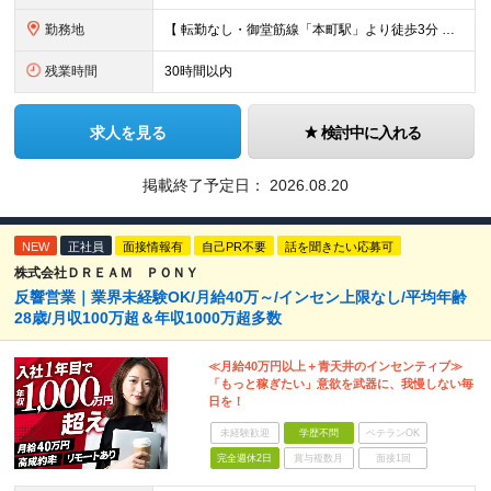
勤務地
【 転勤なし・御堂筋線「本町駅」より徒歩3分 】 ■本社： 大阪府大阪市中央区淡路町3丁目6-3 御堂筋MTRビル1階 ≪アクセスの良さ抜群！≫ ★大阪の2大主要駅「淀屋橋」「本町」の ちょうど中
残業時間
30時間以内
求人を見る
検討中に入れる
掲載終了予定日：
2026.08.20
NEW
正社員
面接情報有
自己PR不要
話を聞きたい応募可
株式会社ＤＲＥＡＭ ＰＯＮＹ
反響営業｜業界未経験OK/月給40万～/インセン上限なし/平均年齢
28歳/月収100万超＆年収1000万超多数
≪月給40万円以上＋青天井のインセンティブ≫
「もっと稼ぎたい」意欲を武器に、我慢しない毎
日を！
未経験歓迎
学歴不問
ベテランOK
完全週休2日
賞与複数月
面接1回