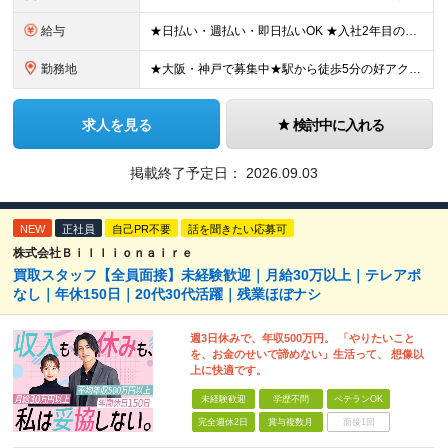
給与
★日払い・週払い・即日払いOK ★入社2年目の平均年収687万円 ★入社3年目で年収900万円の社員も在籍 ＼2つのコースから給与形態を選べます！／ 【1】安定収入をゲットしたい方向けコース 基本給
勤務地
★大阪・神戸で募集中★駅から徒歩5分の好アクセス ■新大阪事業所／大阪府大阪市東淀川区東中島4-11-6 ネオライフ新大阪ビル8F ■神戸事業所／兵庫県神戸市中央区多聞通4-4-13 歩11番館50
求人を見る
検討中に入れる
掲載終了予定日：
2026.09.03
NEW
正社員
自己PR不要
話を聞きたい応募可
株式会社Ｂｉｌｌｉｏｎａｉｒｅ
買取スタッフ【全員面接】未経験歓迎｜月給30万以上｜テレアポ
なし｜年休150日｜20代30代活躍｜残業ほぼナシ
週3日休みで、年収500万円。 「やりたいこと
を、お金のせいで諦めない」生活って、 想像以
上に快適です。
未経験歓迎
学歴不問
ベテランOK
完全週休2日
賞与複数月
面接1回