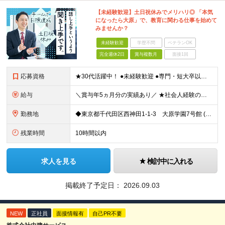
【未経験歓迎】土日祝休みでメリハリ◎ 「本気
になったら大原」で、教育に関わる仕事を始めて
みませんか？
未経験歓迎
学歴不問
ベテランOK
完全週休2日
賞与複数月
面接1回
応募資格
★30代活躍中！ ●未経験歓迎 ●専門・短大卒以上 ●簡単なPCスキル（Excel、Wordでの入力ができる程度） 〜こんな方にピッタリです〜 ◎数字に追われず、お客様とじっくり向き合いたい方 ◎相
給与
＼賞与年5ヵ月分の実績あり／ ★社会人経験の年数に応じて給与アップ！ ★実績に応じたベースアップも年1回実施しています ★営業経験者の方は、月給40万円も可能！ 【想定年収】400～800万円 ┗
勤務地
◆東京都千代田区西神田1-1-3 大原学園7号館 (変更の範囲)上記を除く当社関連勤務地
残業時間
10時間以内
求人を見る
検討中に入れる
掲載終了予定日：
2026.09.03
NEW
正社員
面接情報有
自己PR不要