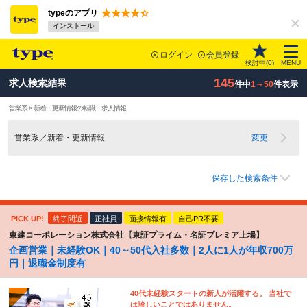
typeのアプリ
インストール
ログイン
会員登録
検討中(
0
)
MENU
145
求人検索結果
件中
1～50
件表示
営業系 × 新着・更新情報の転職・求人情報
営業系／新着・更新情報
変更
保存した検索条件
PICK UP!
終了間近
正社員
面接情報有
自己PR不要
東建コーポレーション株式会社【東証プライム・名証プレミア上場】
企画営業｜未経験OK｜40～50代入社多数｜2人に1人が年収700万
円｜退職金制度有
40代未経験スタートの新人が活躍する。 当社で
は珍しいことではありません。