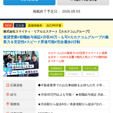
掲載終了予定日：
2026.09.03
NEW
正社員
面接情報有
自己PR不要
株式会社スマイティ・リアルエステート【カカクコムグループ】
賃貸営業#前職給与保証#月収40万～も可#カカクコムグループの集
客力＆安定性#スピード昇進可能#完全週休2日制
カカクコムGの集客力×AI活用でスマートに成果
を出す！ #100％反響 #都内人気エリアの物件紹
介 #チーム制
未経験歓迎
学歴不問
ベテランOK
完全週休2日
賞与複数月
面接1回
応募資格
◆不動産業界でのお仕事経験をお持ちの方 ※学歴不問 第二新卒の方や業界歴が長い方も大歓迎！ 組織を一から創り上げる環境で、一緒に成長していきませんか？
給与
★月収40万円以上も可能！ ★前職給与保証 月給32.7万円～＋残業代全額＋インセンティブ＋各種手当 ※経験・スキルを考慮し決定します。 ※試用期間6ヶ月間の給与や待遇に差異はございません。 ※残
勤務地
★渋谷駅から徒歩6分／表参道駅から徒歩7分のアクセス抜群！ ★転勤なし！ ■住所：東京都渋谷区渋谷1-7-2 VORT渋谷east2 2階 周辺にはカフェや飲食店も充実。 仕事帰りの時間も楽しめま