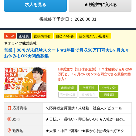
求人を見る
検討中に入れる
掲載終了予定日：
2026.08.31
NEW
正社員
面接情報有
自己PR不要
話を聞きたい応募可
ネオライフ株式会社
営業｜98％が未経験スタート★1年目で月収50万円可★1ヶ月丸々
お休みもOK★関西募集
1件受注で【1日休み追加】！？未経験から月収50
万円と、 1ヶ月のバカンスを両立できる最強の働
き方♪
未経験歓迎
学歴不問
ベテランOK
完全週休2日
賞与複数月
面接1回
応募資格
＼応募者全員面接！未経験・社会人デビューも歓迎／ ◆スキル・資格は一切不要 ◆職種・業種未経験歓迎 ◆第二新卒・ブランクOK ＜先輩の志望動機をご紹介＞ 「収入もお休みも大切にしたい」 「頑張った分
給与
★日払い・週払い・即日払いOK ★入社2年目の平均年収687万円 ★入社3年目で年収900万円の社員も在籍 ＼2つのコースから給与形態を選べます！／ 【1】安定収入をゲットしたい方向けコース 基本給
勤務地
★大阪・神戸で募集中★駅から徒歩5分の好アクセス ■新大阪事業所／大阪府大阪市東淀川区東中島4-11-6 ネオライフ新大阪ビル8F ■神戸事業所／兵庫県神戸市中央区多聞通4-4-13 歩11番館50