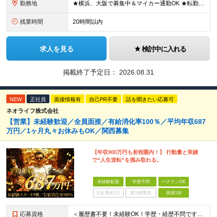
勤務地
★横浜、大阪で募集中＆マイカー通勤OK ★転勤はありません ★希望の勤務地に配属します 【本社】 神奈川県横浜市戸塚区矢部町65 イェルコローレビル1F 【大阪オフィス】 大阪府大阪市北区池田町2
残業時間
20時間以内
求人を見る
検討中に入れる
掲載終了予定日：
2026.08.31
NEW
正社員
面接情報有
自己PR不要
話を聞きたい応募可
ネオライフ株式会社
【営業】未経験歓迎／全員面接／有給消化率100％／平均年収687
万円／1ヶ月丸々お休みもOK／関西募集
【年収900万円も射程圏内！】 行動量と実績
で“人生逆転”を掴み取れる。
未経験歓迎
学歴不問
ベテランOK
完全週休2日
賞与複数月
面接1回
応募資格
＜履歴書不要！未経験OK！学歴・経歴不問です＞ ◆スキル・資格は一切不要 ◆職種・業種未経験歓迎 ◆第二新卒・ブランク・社会人デビューOK ＜こんな方にピッタリ！＞ □収入もお休みも大切にしたい方