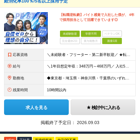
給消化率100％/5名以上採用予定
【転職逆転劇】バイト感覚で入社した僕が、 4年
で採用担当として活躍できています◎
未経験歓迎
学歴不問
ベテランOK
完全週休2日
賞与複数月
面接1回
応募資格
＼未経験者・フリーター・第二新卒歓迎／ ★転職回数4回の社員も現在は中心メンバーとして活躍中 ◆正社員デビューOK！ ◆学歴・経験一切不問 ▼----面接担当者より----▼ 「過去は変えられない
給与
＼1年目想定年収：348万円～468万円／ 入社5年目で月給60.8万円も実現可能！ 月給：25万円～35万円＋交通費全額支給＋資格手当＋賞与など ※経験・スキルを考慮の上、決定します ※残業代は
勤務地
◆東京都・埼玉県・神奈川県・千葉県のいずれかの携帯ショップやイベント会場に配属 ◆「家から近い場所で働きたい！」という社員の要望に応えてプロジェクトを獲得した実例あり ■本社 東京都豊島区南池袋2-
残業時間
10時間以内
求人を見る
検討中に入れる
掲載終了予定日：
2026.09.03