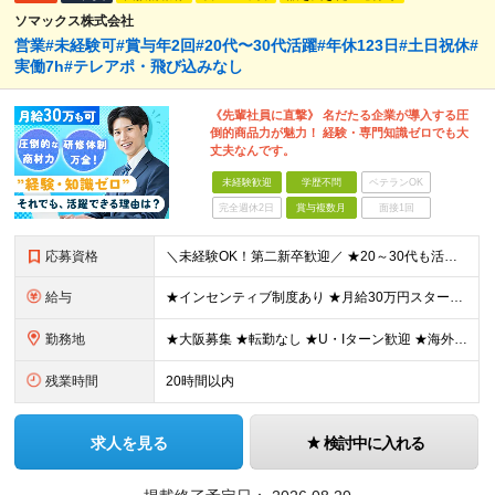
ソマックス株式会社
営業#未経験可#賞与年2回#20代〜30代活躍#年休123日#土日祝休#
実働7h#テレアポ・飛び込みなし
《先輩社員に直撃》 名だたる企業が導入する圧
倒的商品力が魅力！ 経験・専門知識ゼロでも大
丈夫なんです。
未経験歓迎
学歴不問
ベテランOK
完全週休2日
賞与複数月
面接1回
応募資格
＼未経験OK！第二新卒歓迎／ ★20～30代も活躍中です！ ◆学歴不問 ◆普通自動車の運転免許をお持ちの方（AT可） ＼未経験スタートでも安心！／ 業界トップクラスの実績と信頼を誇ることから お客
給与
★インセンティブ制度あり ★月給30万円スタートも可 月給23万円～30万円＋諸手当＋賞与 ※経験・スキルを考慮の上、決定します ※試用期間6ヶ月間あり（期間中の条件に差異はありません） ※残業代
勤務地
★大阪募集 ★転勤なし ★U・Iターン歓迎 ★海外出張もあり ※本人の希望を最大限に考慮 ┗韓国やタイ、マレーシア、アメリカなどなど…様々な国に行けるチャンス！ 【本社】 大阪府大阪市東成区玉津1丁
残業時間
20時間以内
求人を見る
検討中に入れる