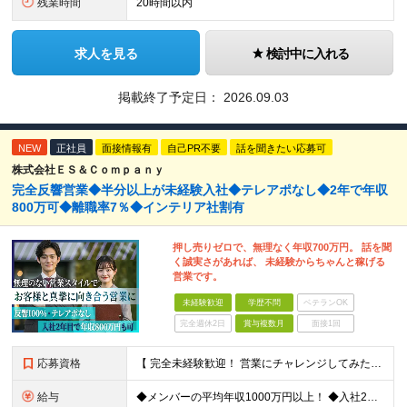
残業時間
20時間以内
求人を見る
検討中に入れる
掲載終了予定日：
2026.09.03
NEW
正社員
面接情報有
自己PR不要
話を聞きたい応募可
株式会社ＥＳ＆Ｃｏｍｐａｎｙ
完全反響営業◆半分以上が未経験入社◆テレアポなし◆2年で年収
800万可◆離職率7％◆インテリア社割有
押し売りゼロで、無理なく年収700万円。 話を聞
く誠実さがあれば、 未経験からちゃんと稼げる
営業です。
未経験歓迎
学歴不問
ベテランOK
完全週休2日
賞与複数月
面接1回
応募資格
【 完全未経験歓迎！ 営業にチャレンジしてみたい方歓迎 】 ◆学歴・経歴不問 ◆第二新卒歓迎 ◆人物重視の採用です！ ▼こんな方はぜひご応募ください ◎誠実な姿勢を持った方 ◎素直な方 ◎思いやり
給与
◆メンバーの平均年収1000万円以上！ ◆入社2年目・未経験入社で年収1000万円の社員も 月給：25万円以上＋賞与（年2回）＋インセンティブ(平均：年150万～2800万)＋随時昇給 ＜インセン