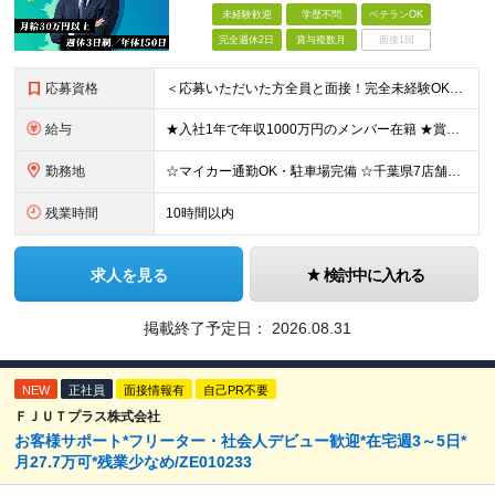
未経験歓迎
学歴不問
ベテランOK
完全週休2日
賞与複数月
面接1回
応募資格
＜応募いただいた方全員と面接！完全未経験OK＞ ★第二新卒・ブランクOK ★転職回数・スキル不問 ★学歴不問 ◎第二新卒も大歓迎 「新卒で入社したけど、環境が合わなくて早期に退職してしまった」 とい
給与
★入社1年で年収1000万円のメンバー在籍 ★賞与だけで100万円以上の支給実績も ★月給30万円以上 月給30万円～50万円＋賞与年1回（最大3カ月分）＋インセンティブ＋各種手当 ※研修期間中は
勤務地
☆マイカー通勤OK・駐車場完備 ☆千葉県7店舗で募集 ☆2026年新店舗立ち上げ店舗あり ☆転勤なし 本社、もしくは以下店舗での勤務になります。 【本社】 千葉県印旛郡酒々井町本佐倉457-2
残業時間
10時間以内
求人を見る
検討中に入れる
掲載終了予定日：
2026.08.31
NEW
正社員
面接情報有
自己PR不要
ＦＪＵＴプラス株式会社
お客様サポート*フリーター・社会人デビュー歓迎*在宅週3～5日*
月27.7万可*残業少なめ/ZE010233