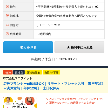
給与
<平均報酬>※早期から安定収入を得られます ■2年目～：888万円 ■3年目～：960万円 ■4年目～：1028万円 ★成果連動型報酬（営業成績に応じて支給/45時間分固定残業代含む/超過分は別途支
勤務地
全国47都道府県の当社事業所へ配属となります ※居住地や希望の勤務先を考慮します ※リモートワークOK／転勤なし ＜本社＞ 東京都台東区浅草橋1-1-8 FP浅草橋ビル (変更の範囲)上記を除く当
働き方
リモートワークOK
残業時間
10時間以内
求人を見る
検討中に入れる
掲載終了予定日：
2026.08.20
NEW
正社員
面接情報有
自己PR不要
株式会社ユニフィット
広告プランナー■未経験OK｜リモート・フレックス可｜賞与年2回
＋決算賞与｜年休126日｜土日祝休み
＼プロモーション企画からブランディングまで！
／ 正解がないから、未経験でも大丈夫☆*