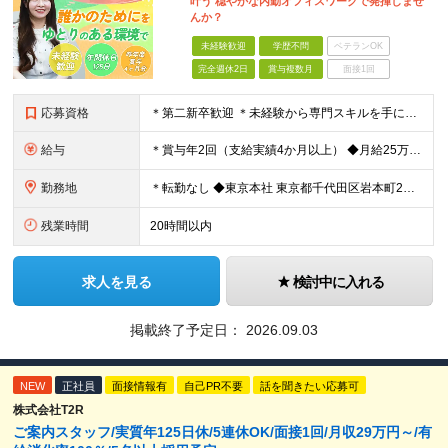
叶う 穏やかな内勤オフィスワークで発揮しませ
んか？
未経験歓迎
学歴不問
ベテランOK
完全週休2日
賞与複数月
面接1回
応募資格
＊第二新卒歓迎 ＊未経験から専門スキルを手に！ ◆基本的なPCスキル （WordやExcelでの文字入力、データ編集が可能な程度を想定しています） ◆学歴不問 ★求める人物像： ・「誰かのサポート
給与
＊賞与年2回（支給実績4か月以上） ◆月給25万円以上（各種手当含む＋残業代＋賞与年2回 ※残業代は全額支給 ※試用期間3か月あり（試用期間中の一部手当の支給なし/給与差異なし） 【固定残業代につ
勤務地
＊転勤なし ◆東京本社 東京都千代⽥区岩本町2丁⽬8番12号 NKビル9F ※(変更の範囲)変更なし
残業時間
20時間以内
求人を見る
検討中に入れる
掲載終了予定日：
2026.09.03
NEW
正社員
面接情報有
自己PR不要
話を聞きたい応募可
株式会社T2R
ご案内スタッフ/実質年125日休/5連休OK/面接1回/月収29万円～/有