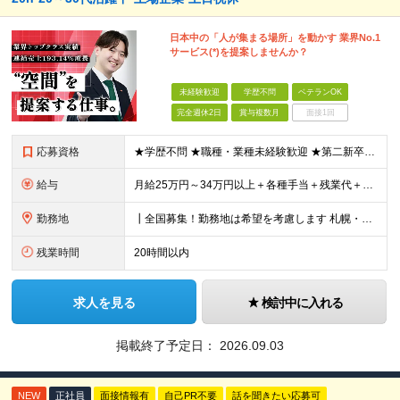
日本中の「人が集まる場所」を動かす 業界No.1
サービス(*)を提案しませんか？
未経験歓迎
学歴不問
ベテランOK
完全週休2日
賞与複数月
面接1回
応募資格
★学歴不問 ★職種・業種未経験歓迎 ★第二新卒歓迎 ＜こんな方にオススメ＞ ◎一つの商材ではなく、幅広い提案で勝負したい ◎成長企業でスケールの大きい仕事に挑戦したい ◎実力を評価されたい＆腰を据え
給与
月給25万円～34万円以上＋各種手当＋残業代＋賞与年2回 初年度想定年収：348万円～ ※経験・能力を考慮のうえ優遇します。 ※上記にはエリア給（10,000円～15,000円）、見込み残業代（20
勤務地
┃全国募集！勤務地は希望を考慮します 札幌・仙台・東京・横浜・金沢・名古屋・大阪・京都・広島・福岡 募集 ※上記のほか、全国に拠点あり ※キャリアアップやキャリアシフトに伴う転勤も一部ありますが、基
残業時間
20時間以内
求人を見る
検討中に入れる
掲載終了予定日：
2026.09.03
NEW
正社員
面接情報有
自己PR不要
話を聞きたい応募可