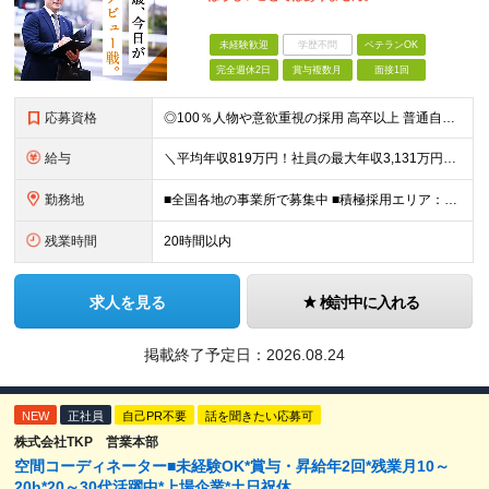
未経験歓迎
学歴不問
ベテランOK
完全週休2日
賞与複数月
面接1回
応募資格
◎100％人物や意欲重視の採用 高卒以上 普通自動車第一種運転免許取得者（AT限定可） ★職歴は全く問いません！ 前向きにコツコツと向き合える方であれば結果がついてくるお仕事です。 現職・無職、正社
給与
＼平均年収819万円！社員の最大年収3,131万円／ ＼2人に1人が年収700万円以上／ ＼5人に1人が年収1,000万円以上！／ 固定給だけで、年収524万円も可能！ インセンティブだけでなく固定給
勤務地
■全国各地の事業所で募集中 ■積極採用エリア：東京・神奈川・埼玉・千葉・愛知 ※希望の勤務地で働ける！通勤可能な事業所を選定していきます ※地元に戻って働きたいUターン希望者も歓迎します！ ※社用車を
残業時間
20時間以内
求人を見る
検討中に入れる
掲載終了予定日：
2026.08.24
NEW
正社員
自己PR不要
話を聞きたい応募可
株式会社TKP 営業本部
空間コーディネーター■未経験OK*賞与・昇給年2回*残業月10～
20h*20～30代活躍中*上場企業*土日祝休