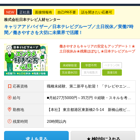
NEW
正社員
面接情報有
自己PR不要
話を聞きたい応募可
株式会社日本テレビ人材センター
キャリアアドバイザー／日本テレビグループ／土日祝休／実働7時
間／働きやすさを大切に未業界で活躍！
働きやすさもキャリアの安定もアップデート！★
土日祝休み★残業ほぼなし★日本テレビグループ
未経験歓迎
学歴不問
ベテランOK
完全週休2日
賞与複数月
面接1回
応募資格
職種未経験、第二新卒も歓迎！ 「テレビやエンタメが好き」という気持ちが何よりの武器になります。 「経験を活かして誰かに寄り添いたい」 「エンタメ業界をもっと盛り上げたい」 そんな想いを持つ方が集まっ
給与
■月給27万5000円～35万円 ※経験・スキルを考慮し決定します。 ※上記金額には、固定残業代（月40時間／6万4625円～8万2175円）を含みます。 ※超過分は別途支給します。 【試用期間】
勤務地
【本社】 東京都港区東新橋2-5-14 新橋山根ビル7階
残業時間
20時間以内
求人を見る
検討中に入れる