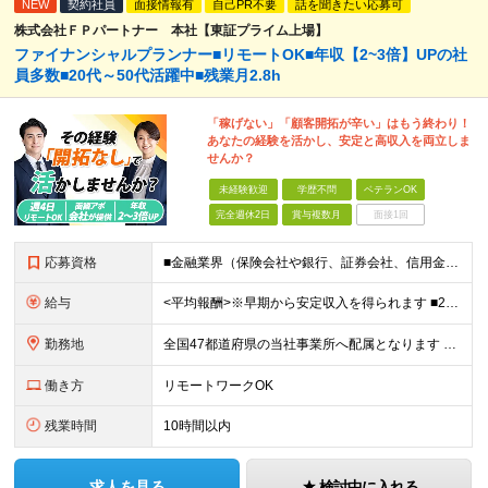
NEW
契約社員
面接情報有
自己PR不要
話を聞きたい応募可
株式会社ＦＰパートナー 本社【東証プライム上場】
ファイナンシャルプランナー■リモートOK■年収【2~3倍】UPの社
員多数■20代～50代活躍中■残業月2.8h
「稼げない」「顧客開拓が辛い」はもう終わり！
あなたの経験を活かし、安定と高収入を両立しま
せんか？
未経験歓迎
学歴不問
ベテランOK
完全週休2日
賞与複数月
面接1回
応募資格
■金融業界（保険会社や銀行、証券会社、信用金庫など）の営業経験をお持ちの方 ■学歴不問 ※第二新卒の方も歓迎します ※直販の保険営業職経験者も多数活躍中。 お客さまへのご提案に集中できる仕組みにより
給与
<平均報酬>※早期から安定収入を得られます ■2年目～：888万円 ■3年目～：960万円 ■4年目～：1028万円 ★成果連動型報酬（営業成績に応じて支給/45時間分固定残業代含む/超過分は別途支
勤務地
全国47都道府県の当社事業所へ配属となります ※居住地や希望の勤務先を考慮します ※リモートワークOK／転勤なし ＜本社＞ 東京都台東区浅草橋1-1-8 FP浅草橋ビル (変更の範囲)上記を除く当
働き方
リモートワークOK
残業時間
10時間以内
求人を見る
検討中に入れる