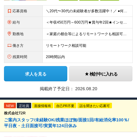
応募資格
＼20代〜30代の未経験者が多数活躍中！／ ●何らかの社会人経験をお持ちの方（年数不問） ●学歴不問 ●大阪拠点については要第一種普通自動車免許 ～こんな方にピッタリ～ ・人と話すこと、喜ばれること
給与
＜年収450万円～600万円★賞与年2回★インセンティブ制度あり＞ 【東京勤務の場合】 月給28万3,000円～29万円＋インセンティブ＋別途残業手当支給 【大阪の場合】 月給27万5,000円～2
勤務地
＜家庭の都合等によるリモートワークも相談可★転勤なし、直行直帰もOK＞ 【勤務先】 ※東京・大阪の2拠点で募集 ※各拠点での募集となります ※配属先は希望を考慮いたします ■東京 東京都立川市高松
働き方
リモートワーク相談可能
残業時間
20時間以内
求人を見る
検討中に入れる
掲載終了予定日：
2026.08.20
NEW
正社員
面接情報有
自己PR不要
話を聞きたい応募可
株式会社T2R
ご案内スタッフ/未経験OK/残業ほぼ無/面接1回/有給消化率100％/
平日夜・土日面接可/実質年124日休み