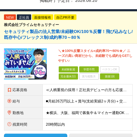
掲載終了予定日：
2026.08.20
NEW
正社員
面接情報有
自己PR不要
株式会社プライムセキュリティー
セキュリティ製品の法人営業/未経験OK/100％反響！飛び込みなし/
既存中心/フレックス制/成約率70～80％
＼★100%反響スタイル×成約率70〜80%★／ ニ
ーズの高い商材だから、未経験でも成約をGETし
やすい♪
未経験歓迎
学歴不問
ベテランOK
完全週休2日
賞与複数月
面接1回
応募資格
≪人柄重視の採用！正社員デビューの方も応援◎≫ ★フリーターの方、転職回数なども一切不問 ■未経験OK ■学歴不問 ■普通自動車免許をお持ちの方（AT限定可） ≪こんな方にピッタリです！≫ ◎未経験
給与
■月給26万円以上＋賞与(支給実績2ヶ月分)＋交通費 ★6月からはチームインセンティブも新たに導入予定！ ※スキル・経験を考慮の上、決定いたします ※上記には見込み残業代2万円以上（24時間分）を含
勤務地
★横浜、大阪、福岡で募集中＆マイカー通勤OK ★転勤はありません ★希望の勤務地に配属します 【本社】 神奈川県横浜市戸塚区矢部町65 イェルコローレビル1F 【大阪オフィス】 大阪府大阪市北区池
残業時間
20時間以内