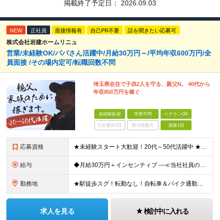
掲載終了予定日：
2026.09.03
NEW
正社員
面接情報有
自己PR不要
話を聞きたい応募可
株式会社岩建ホームリニュ
営業/未経験OK/パパさん活躍中/月給30万円～/平均年収600万円/全
員面接 /その場内定可/転職回数不問
埼玉県在住で子供2人を守る、親父N。 40代から
年収850万円を稼ぐ
未経験歓迎
学歴不問
ベテランOK
完全週休2日
賞与複数月
面接1回
応募資格
★未経験スタート大歓迎！20代～50代活躍中 ★学歴・転職回数・ブランク不問 ★人柄重視の採用です！ ◆60歳未満の方【定年年齢を上限として募集するため】
給与
◆月給30万円＋インセンティブ ---≪当社社員の実際の給与例≫--- ★元解体作業員・S（29歳） ・最高月収：67万8836円（総支給） ★元電気工事士・N（47歳） ・最高月収：96万508
勤務地
★駅徒歩スグ！転勤なし！自転車＆バイク通勤相談OK 【本社】東京都足立区綾瀬2-27-12 (変更の範囲)上記を除く当社関連勤務地
求人を見る
検討中に入れる