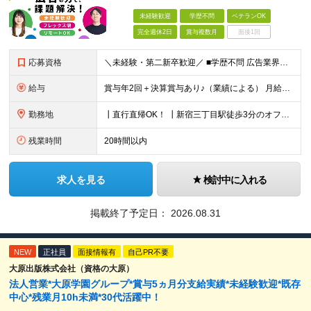
未経験歓迎
学歴不問
ベテランOK
完全週休2日
賞与複数月
面接1回
応募資格
＼未経験・第二新卒歓迎／ ■学歴不問 広告業界の知識や経験は一切不問。 未経験から活躍している先輩が多数在籍中です！ ＜こんな方にオススメです！＞ ◎広告・マーケティングの世界に興味がある ◎自
給与
賞与年2回＋決算賞与あり♪（業績による） 月給30万円～ ※上記月給額を目安として、経験や前職給与などを踏まえ、相談のうえ給与額が変動する可能性がございます。 ※試用期間中は賞与対象外となります。
勤務地
┃直行直帰OK！ ┃新宿三丁目駅徒歩3分のオフィス ┃転勤なし 【本社】 東京都新宿区新宿5-13-9 太平洋不動産新宿ビル 2F ＼オフィスの雰囲気についてご紹介／ 落ち着いた色味でまとめられた
残業時間
20時間以内
求人を見る
検討中に入れる
掲載終了予定日：
2026.08.31
NEW
正社員
面接情報有
自己PR不要
大原出版株式会社（資格の大原）
法人営業*大原学園グループ*賞与5ヵ月分支給実績*未経験歓迎*既存
中心*残業月10h未満*30代活躍中！