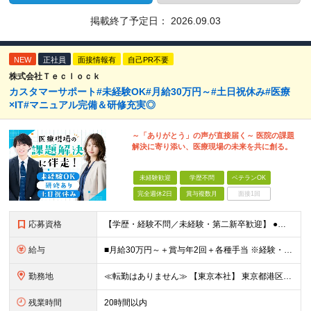
掲載終了予定日：
2026.09.03
NEW
正社員
面接情報有
自己PR不要
株式会社Ｔｅｃｌｏｃｋ
カスタマーサポート#未経験OK#月給30万円～#土日祝休み#医療
×IT#マニュアル完備＆研修充実◎
～「ありがとう」の声が直接届く～ 医院の課題
解決に寄り添い、医療現場の未来を共に創る。
未経験歓迎
学歴不問
ベテランOK
完全週休2日
賞与複数月
面接1回
応募資格
【学歴・経験不問／未経験・第二新卒歓迎】 ●基本的なPCスキルをお持ちの方 ●相手の立場に立って考え、困っている人をサポートしたい方 ～こんな方にぴったりです～ ・人と話すことが好きな方 ・相手の立
給与
■月給30万円～＋賞与年2回＋各種手当 ※経験・スキルに応じて決定します。 ※45時間分の固定残業代（78,000円～）を含みます。超過分は全額支給します。 ※試用期間3～6ヶ月／給与と待遇変更なし
勤務地
≪転勤はありません≫ 【東京本社】 東京都港区芝1-9-3 芝マツラビル4F (変更の範囲)上記を除く当社関連勤務地
残業時間
20時間以内