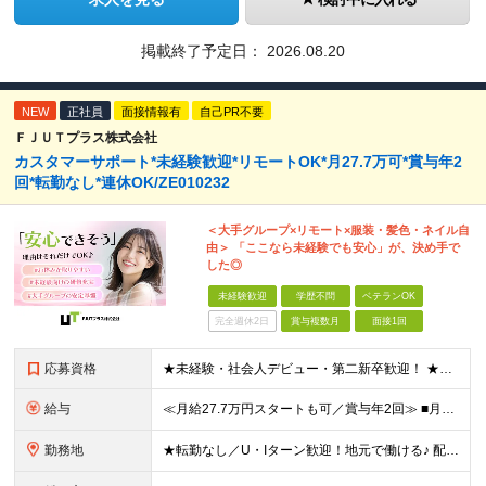
掲載終了予定日：
2026.08.20
NEW
正社員
面接情報有
自己PR不要
ＦＪＵＴプラス株式会社
カスタマーサポート*未経験歓迎*リモートOK*月27.7万可*賞与年2
回*転勤なし*連休OK/ZE010232
＜大手グループ×リモート×服装・髪色・ネイル自
由＞ 「ここなら未経験でも安心」が、決め手で
した◎
未経験歓迎
学歴不問
ベテランOK
完全週休2日
賞与複数月
面接1回
応募資格
★未経験・社会人デビュー・第二新卒歓迎！ ★フリーターやブランクのある方も大歓迎！ ★20～40代幅広く活躍中 ■学歴不問 ＼こんな方にピッタリ／ --------------------- □ 正
給与
≪月給27.7万円スタートも可／賞与年2回≫ ■月給21万円～27.7万円＋各種手当＋賞与年2回 ※給与は勤務地に応じて変更します ※年齢や経験・スキルなどを考慮して決定します ※時間外手当は全額支給
勤務地
★転勤なし／U・Iターン歓迎！地元で働ける♪ 配属先：東京・神奈川・千葉・長野・石川・大阪・福岡・札幌・愛知・広島にある『NTTドコモ』グループ 《勤務地一覧》 ■東京 ・東京都新宿区新宿4-1-6