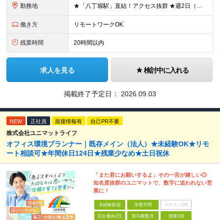
勤務地
★「八丁堀駅」直結！アクセス抜群 ★週2日（月8日迄）リモート・在宅ワーク可※試用期間終了後 ★直行直帰OK・帰社義務なし 本社：東京都中央区八丁堀3-27-10 八丁堀プラザビル 9F ※担当す
働き方
リモートワークOK
残業時間
20時間以内
求人を見る
検討中に入れる
掲載終了予定日：
2026.09.03
NEW
正社員
面接情報有
自己PR不要
株式会社ユニマットライフ
オフィス環境プランナー｜既存メイン（法人）★未経験OK★リモ
ート相談可★年間休日124日★残業少なめ★土日祝休
「また君にお願いするよ」その一言が嬉しい◎
知名度抜群のユニマットで、数字に追われない営
業に！
未経験歓迎
学歴不問
ベテランOK
完全週休2日
賞与複数月
面接1回