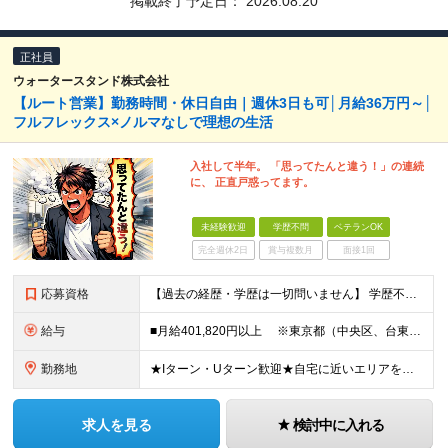
掲載終了予定日：
2026.08.20
正社員
ウォータースタンド株式会社
【ルート営業】勤務時間・休日自由｜週休3日も可│月給36万円～│
フルフレックス×ノルマなしで理想の生活
入社して半年。 「思ってたんと違う！」の連続
に、 正直戸惑ってます。
未経験歓迎
学歴不問
ベテランOK
完全週休2日
賞与複数月
面接1回
応募資格
【過去の経歴・学歴は一切問いません】 学歴不問・職種未経験歓迎・業種未経験歓迎 第二新卒・ブランクがある方も歓迎 ・普通自動車運転免許（AT限定可）をお持ちの方 Lお客様先へは社用車で訪問しますが
給与
■月給401,820円以上 ※東京都（中央区、台東区、世田谷区、中野区、豊島区） ■月給386,820円以上 ※東京都（23区以外）、神奈川県、愛知県〈名古屋市〉、大阪府、京都府、兵庫県、滋賀県
勤務地
★Iターン・Uターン歓迎★自宅に近いエリアを選べます 東京/大阪/愛知/神奈川/埼玉/福岡/北海道/山形/茨城/群馬/千葉/山梨/岐阜/静岡/長野/富山/石川/福井/三重/滋賀/京都/兵庫/島根/岡山
求人を見る
検討中に入れる