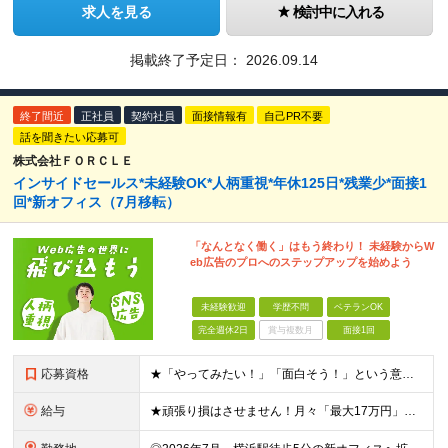
求人を見る
検討中に入れる
掲載終了予定日：
2026.09.14
終了間近
正社員
契約社員
面接情報有
自己PR不要
話を聞きたい応募可
株式会社ＦＯＲＣＬＥ
インサイドセールス*未経験OK*人柄重視*年休125日*残業少*面接1
回*新オフィス（7月移転）
「なんとなく働く」はもう終わり！ 未経験からW
eb広告のプロへのステップアップを始めよう
未経験歓迎
学歴不問
ベテランOK
完全週休2日
賞与複数月
面接1回
応募資格
★「やってみたい！」「面白そう！」という意欲重視の採用です！ ★新オフィスのスタートメンバー募集！ ◎学歴・経験一切不問！未経験・第二新卒大歓迎 ◎基本的なPCスキル（文字入力レベルでOK） ＼こ
給与
★頑張り損はさせません！月々「最大17万円」のインセンティブ支給！ 【月収イメージ】 ・月収33.5万円（月給23万5000円＋インセンティブ10万円） ・月収47.5万円（月給30万円＋インセンティ