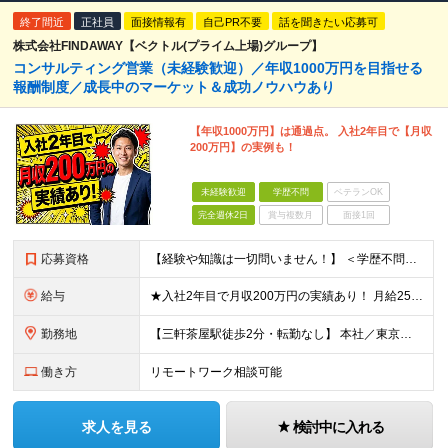
終了間近
正社員
面接情報有
自己PR不要
話を聞きたい応募可
株式会社FINDAWAY【ベクトル(プライム上場)グループ】
コンサルティング営業（未経験歓迎）／年収1000万円を目指せる
報酬制度／成長中のマーケット＆成功ノウハウあり
【年収1000万円】は通過点。 入社2年目で【月収
200万円】の実例も！
未経験歓迎
学歴不問
ベテランOK
完全週休2日
賞与複数月
面接1回
応募資格
【経験や知識は一切問いません！】 ＜学歴不問＞ ■職種・業種未経験の方、歓迎！ ※第二新卒歓迎 ※社会人経験10年以上の方、歓迎 当社では「謙虚に対応する姿勢」や「行動力」といった人柄を重視した
給与
★入社2年目で月収200万円の実績あり！ 月給25万円～29万円＋毎月支給インセンティブ+賞与年1回 ※上記はあくまで未経験入社の場合の最低保証額です。 ※固定残業代は含んでいません。別途残業代支給
勤務地
【三軒茶屋駅徒歩2分・転勤なし】 本社／東京都世田谷区太子堂4-3-3 クレアーレ三軒茶屋5F ※転勤はありません。 ※U・Iターン歓迎。 ※業務を自立遂行できるようになれば、リモートワークも上長と
働き方
リモートワーク相談可能
求人を見る
検討中に入れる