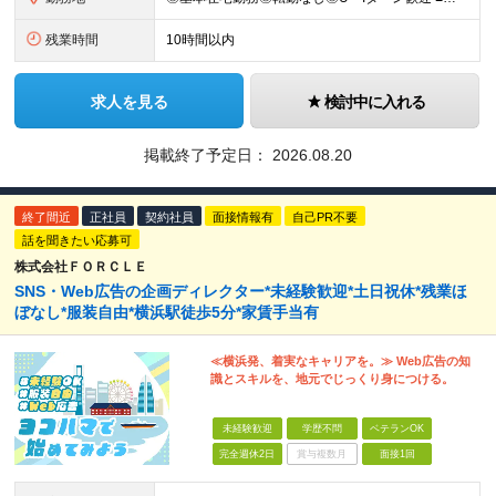
残業時間
10時間以内
求人を見る
検討中に入れる
掲載終了予定日：
2026.08.20
終了間近
正社員
契約社員
面接情報有
自己PR不要
話を聞きたい応募可
株式会社ＦＯＲＣＬＥ
SNS・Web広告の企画ディレクター*未経験歓迎*土日祝休*残業ほ
ぼなし*服装自由*横浜駅徒歩5分*家賃手当有
≪横浜発、着実なキャリアを。≫ Web広告の知
識とスキルを、地元でじっくり身につける。
未経験歓迎
学歴不問
ベテランOK
完全週休2日
賞与複数月
面接1回