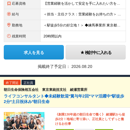
応募資格
【営業経験を活かして安定を手に入れたい方を歓迎！】 ●法人営業の経験をお持ちの方（業界不問） ●普通自動車免許（AT限定可） ●基本的なPCスキル（Word, Excel） ★求める人物像 ・お客様
給与
＜担当・主任クラス：営業経験をお持ちの方＞ 年収：340万円～600万円＋時間外手当＋諸手当 月給：21万円～38万円＋諸手当 ※経験・スキルにより優遇 ※残業
勤務地
＜駅徒歩5分の好立地！＞ ◆練馬事業所 東京都練馬区豊玉北5丁目29番8号 ◆共栄事業所 東京都練馬区豊玉北6-15-14 共栄ビル3階 ◆神奈川事業所 神奈川県横浜市中区長者町5丁目85番
残業時間
20時間以内
求人を見る
検討中に入れる
掲載終了予定日：
2026.08.20
終了間近
正社員
朝日生命保険相互会社 東京東統括支社 綾瀬営業所
ライフコンサルタント◆未経験歓迎*賞与年2回*ママ活躍中*駅徒歩
2分*土日祝休み*朝日生命
《創業130年超の朝日生命で働く》 綾瀬駅から徒
歩2分！地域に寄り添い、正社員としてずっと働
けるお仕事