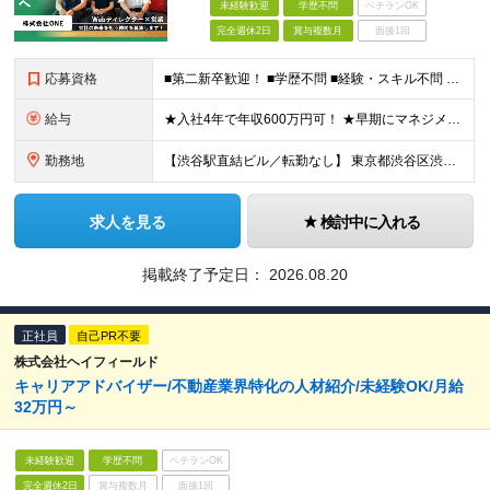
未経験歓迎
学歴不問
ベテランOK
完全週休2日
賞与複数月
面接1回
応募資格
■第二新卒歓迎！ ■学歴不問 ■経験・スキル不問 ■Webの知識は不要（入社後に習得可能）
給与
★入社4年で年収600万円可！ ★早期にマネジメント昇格も可能！ 月給26万円以上＋インセンティブ ※経験・能力を考慮の上優遇します。 ※上記にはみなし残業代22時間分(38,000円)を含む。超過
勤務地
【渋谷駅直結ビル／転勤なし】 東京都渋谷区渋谷2-24-12 渋谷スクランブルスクエア41F ※エリア採用の場合は、転勤はありません。 ※(変更の範囲)上記を除く当社関連勤務地 ＜アクセス＞ JR
求人を見る
検討中に入れる
掲載終了予定日：
2026.08.20
正社員
自己PR不要
株式会社ヘイフィールド
キャリアアドバイザー/不動産業界特化の人材紹介/未経験OK/月給
32万円～
未経験歓迎
学歴不問
ベテランOK
完全週休2日
賞与複数月
面接1回