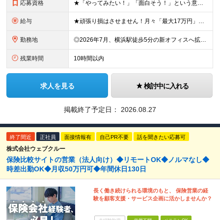
応募資格
★「やってみたい！」「面白そう！」という意欲重視の採用です！ ★新オフィスのスタートメンバー募集！ ◎学歴・経験一切不問！未経験・第二新卒大歓迎 ◎基本的なPCスキル（文字入力レベルでOK） ＼こ
給与
★頑張り損はさせません！月々「最大17万円」のインセンティブ支給！ 【月収イメージ】 ・月収33.5万円（月給23万5000円＋インセンティブ10万円） ・月収47.5万円（月給30万円＋インセンティ
勤務地
◎2026年7月、横浜駅徒歩5分の新オフィスへ拡大移転！ ◎転勤なし！U・Iターンも歓迎 ◎横浜駅から徒歩6分の好アクセス ≪本社≫ 神奈川県横浜市神奈川区金港町7−3 ★2026年7月より、横浜
残業時間
10時間以内
求人を見る
検討中に入れる
掲載終了予定日：
2026.08.27
終了間近
正社員
面接情報有
自己PR不要
話を聞きたい応募可
株式会社ウェブクルー
保険比較サイトの営業（法人向け）◆リモートOK◆ノルマなし◆
時差出勤OK◆月収50万円可◆年間休日130日
長く働き続けられる環境のもと、 保険営業の経
験を顧客支援・サービス企画に活かしませんか？