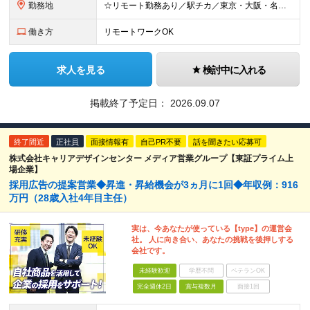
勤務地
☆リモート勤務あり／駅チカ／東京・大阪・名古屋から希望OK☆ ＜東京オフィス＞ 〒107-0052 東京都港区赤坂1-11-30 赤坂一丁目センタービル3階 ＜大阪オフィス＞ 〒530-0018
働き方
リモートワークOK
求人を見る
検討中に入れる
掲載終了予定日：
2026.09.07
終了間近
正社員
面接情報有
自己PR不要
話を聞きたい応募可
株式会社キャリアデザインセンター メディア営業グループ【東証プライム上
場企業】
採⽤広告の提案営業◆昇進・昇給機会が3ヵ⽉に1回◆年収例：916
万円（28歳⼊社4年⽬主任）
実は、今あなたが使っている【type】の運営会
社。 人に向き合い、あなたの挑戦を後押しする
会社です。
未経験歓迎
学歴不問
ベテランOK
完全週休2日
賞与複数月
面接1回