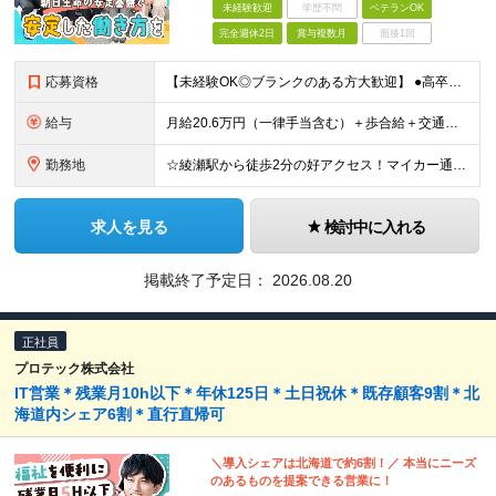
未経験歓迎
学歴不問
ベテランOK
完全週休2日
賞与複数月
面接1回
応募資格
【未経験OK◎ブランクのある方大歓迎】 ●高卒以上の方 ★家庭と両立しながら正社員として働きたい方、人と話すのが好きな方、誰かの役に立つ仕事がしたい方を歓迎します！
給与
月給20.6万円（一律手当含む）＋歩合給＋交通費 ※月給は入社2ヶ月目の金額で、一律手当を含みます（固定残業代ではありません！） ※手当・給与の支給に一定の要件あり ※試用期間約1ヶ月あり（期間中は
勤務地
☆綾瀬駅から徒歩2分の好アクセス！マイカー通勤OK◎ 《綾瀬営業所》東京都足立区綾瀬3丁目2-5 ※(変更の範囲)上記を除く当社関連勤務地
求人を見る
検討中に入れる
掲載終了予定日：
2026.08.20
正社員
プロテック株式会社
IT営業＊残業月10h以下＊年休125日＊土日祝休＊既存顧客9割＊北
海道内シェア6割＊直行直帰可
＼導入シェアは北海道で約6割！／ 本当にニーズ
のあるものを提案できる営業に！