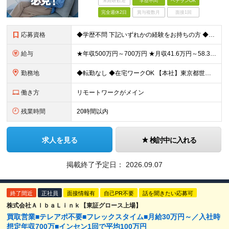
未経験歓迎
学歴不問
ベテランOK
完全週休2日
賞与複数月
面接1回
応募資格
◆学歴不問 下記いずれかの経験をお持ちの方 ◆保険営業のご経験がある方(個人・法人／保険の種類不問) ◆保険会社・保険代理店勤務のご経験がある方 ＜こんな方をお待ちしています！＞ ◇経験を活かしな
給与
★年収500万円～700万円 ★月収41.6万円～58.3万円 ★半期ごとに適正に目標を評価し、給与を上げやすい環境 ◆半期年俸制：250万～350万円 ※月々1/6（月収41.6万円～58.3万円
勤務地
◆転勤なし ◆在宅ワークOK 【本社】東京都世田谷区三軒茶屋2-11-22 サンタワーズセンタービル4F オフィスの周りには飲食チェーン店やオシャレなカフェ、居酒屋などが多数。 ランチも夕飯も楽し
働き方
リモートワークがメイン
残業時間
20時間以内
求人を見る
検討中に入れる
掲載終了予定日：
2026.09.07
終了間近
正社員
面接情報有
自己PR不要
話を聞きたい応募可
株式会社ＡｌｂａＬｉｎｋ【東証グロース上場】
買取営業■テレアポ不要■フレックスタイム■月給30万円～／入社時
想定年収700万■インセン1回で平均100万円