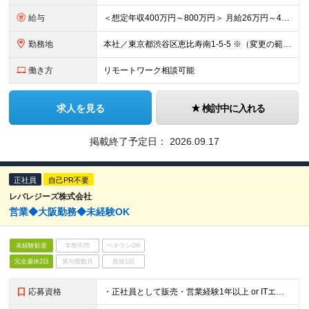
給与
＜想定年収400万円～800万円＞ 月給26万円～46万円 ※上記月給には固定残業手当（6万円～9万円/30時間分）を含みます。超過した時間外労働の残業時間代は追加支給します ※経験・能力を考慮の上、
勤務地
本社／東京都渋谷区恵比寿南1-5-5 ※（変更の範囲）上記を除く当社関連勤務地 【アクセス】 東京メトロ日比谷線「恵比寿駅」より徒歩1分
働き方
リモートワーク相談可能
求人を見る
検討中に入れる
掲載終了予定日：
2026.09.17
正社員
自己PR不要
レバレジーズ株式会社
営業◆大阪勤務◆未経験OK
未経験歓迎
学歴不問
ベテランOK
完全週休2日
賞与複数月
面接1回
応募資格
・正社員として販売・営業経験1年以上 or ITエンジニア経験1年以上 (初等教諭、中学校教諭、高校教諭の免許状を保有し実務経験1年以上も可)