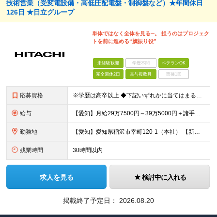
技術営業（受変電設備・高低圧配電盤・制御盤など）★年間休日
126日 ★日立グループ
単体ではなく全体を見る─。 担うのはプロジェク
トを前に進める“旗振り役”
未経験歓迎
学歴不問
ベテランOK
完全週休2日
賞与複数月
面接1回
応募資格
※学歴は高卒以上 ◆下記いずれかに当てはまる方 ・受変電設備やそれに近い電気設備に関する何らかの業務経験または知識をお持ちの方 ・電気設備に関する何らかの業務経験または知識をお持ちの方
給与
【愛知】月給29万7500円～39万5000円＋諸手当＋賞与 【新潟】月給25万3500円～33万8500円＋諸手当＋賞与 ※経験や能力を充分に考慮したうえで加給優遇します。 ※残業代は全額別途支給
勤務地
【愛知】愛知県稲沢市幸町120-1（本社） 【新潟】新潟県新潟市中央区笹口一丁目2番地 プラーカ2 3階（株式会社日立製作所 新潟支店内） ～出張について～ ▼愛知 東海エリアを中心に出張があります
残業時間
30時間以内
求人を見る
検討中に入れる
掲載終了予定日：
2026.08.20