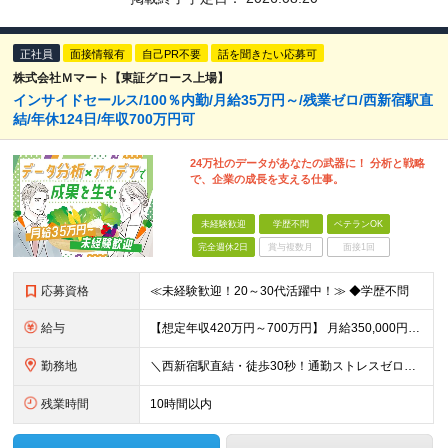
正社員
面接情報有
自己PR不要
話を聞きたい応募可
株式会社Ｍマート【東証グロース上場】
インサイドセールス/100％内勤/月給35万円～/残業ゼロ/西新宿駅直
結/年休124日/年収700万円可
24万社のデータがあなたの武器に！ 分析と戦略
で、企業の成長を支える仕事。
未経験歓迎
学歴不問
ベテランOK
完全週休2日
賞与複数月
面接1回
応募資格
≪未経験歓迎！20～30代活躍中！≫ ◆学歴不問
給与
【想定年収420万円～700万円】 月給350,000円～584,000円＋インセンティブ （基本給302,000円～505,000円、固定残業代48,000円～79,000円/月を含む） ※前職給
勤務地
＼西新宿駅直結・徒歩30秒！通勤ストレスゼロの好立地／ 東京都新宿区西新宿6-5-1新宿アイランドタワー26階 ※(変更の範囲)会社の指示による
残業時間
10時間以内