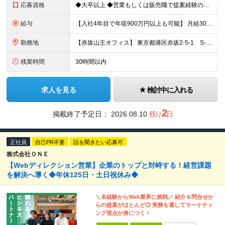
応募資格
◆大卒以上 ◆営業もしくは販売職で提案経験のある方 ★入社後は… 中途入社者を対象とした研修プログラムと、 教育担当の課長があなたの成長をサポート。 実践形式のロールプレイングなど、約1年間にわたっ
給与
【入社4年⽬で年収900万円以上も可能】 月給30万6000円～37万円＋賞与年2回＋インセンティブ ※上記は、ご経験・スキルにより変動します ※月給には固定の時間外勤務手当30時間分を含む ※時間
勤務地
【赤坂山王オフィス】 東京都港区赤坂2-5-1 S-GATE赤坂山王ビル5F ※転勤なし ※3駅利用可能！駅から最短で徒歩3分 ※就業場所の変更の範囲：会社が定める場所
残業時間
30時間以内
求人を見る
検討中に入れる
2
掲載終了予定日：
2026.08.10
残り
日
正社員
自己PR不要
話を聞きたい応募可
株式会社ＯＮＥ
【Webディレクション営業】企業のトップと対峙する！経営課題
を解決へ導く◆年休125日・土日祝休み◆
＼未経験からWeb業界に挑戦／ 紹介＆問合せか
らの提案がほとんど◎ 実務を通してマーケティ
ング視点が身につく！