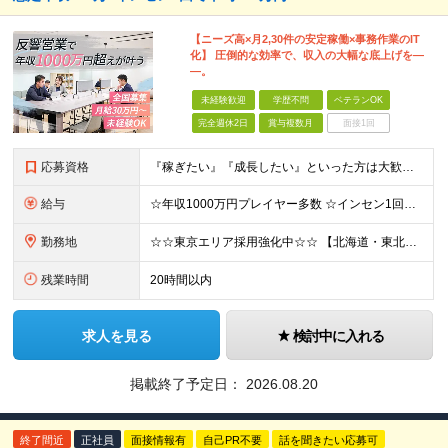
【ニーズ高×月2,30件の安定稼働×事務作業のIT
化】 圧倒的な効率で、収入の大幅な底上げを―
―。
未経験歓迎
学歴不問
ベテランOK
完全週休2日
賞与複数月
面接1回
応募資格
『稼ぎたい』『成長したい』といった方は大歓迎◎ ■未経験歓迎 ■要普通自動車免許（AT限定可） ■学歴不問 ▼下記にひとつでも当てはまる方はぜひ！ □ 早期キャリアアップを目指したい □ 営業に集中
給与
☆年収1000万円プレイヤー多数 ☆インセン1回で500万円も ☆個人インセンのほか、業績賞与年2回支給 月給30万円～35万円(固定残業代含む)＋達成ボーナス（半期に1回） ※前職・経験等を考慮し
勤務地
☆☆東京エリア採用強化中☆☆ 【北海道・東北地方】札幌/仙台/郡山/盛岡 【関東地方】横浜/千葉/東京/つくば/大宮/高崎/宇都宮/立川 【中部地方】静岡/名古屋/岐阜/金沢/新潟/富山 【近畿地方
残業時間
20時間以内
求人を見る
検討中に入れる
掲載終了予定日：
2026.08.20
終了間近
正社員
面接情報有
自己PR不要
話を聞きたい応募可