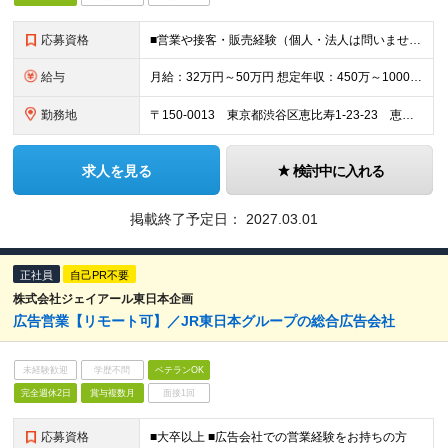
応募資格
■営業や接客・販売経験（個人・法人は問いません） ※上記未経験であってもポテンシャル重視で採用します ※キャリアチェンジをご検討の方もお気軽にご応募ください
給与
月給：32万円～50万円 想定年収：450万～1000万円（内訳：月給＋年4回のインセンティブ） ※経験・スキルなどを考慮し、決定します。 ※月給には固定残業代（40時間分）を含みます。 ※試用期間
勤務地
〒150-0013 東京都渋谷区恵比寿1-23-23 恵比寿スクエア5階 ※転勤はありません。
求人を見る
検討中に入れる
掲載終了予定日：
2027.03.01
正社員
自己PR不要
株式会社ジェイアール東日本企画
広告営業【リモート可】／JR東日本グループの総合広告会社
未経験歓迎
学歴不問
ベテランOK
完全週休2日
賞与複数月
面接1回
応募資格
■大卒以上 ■広告会社での営業経験をお持ちの方