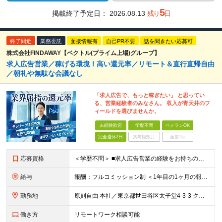
5
掲載終了予定日：
2026.08.13
残り
日
終了間近
業務委託
面接情報有
自己PR不要
話を聞きたい応募可
株式会社FINDAWAY【ベクトル(プライム上場)グループ】
求人広告営業／稼げる環境！高い還元率／リモート＆直行直帰自由
／朝礼や無駄な会議なし
「求人広告で、もっと稼ぎたい」 と思ってい
る、営業経験者のみなさん。 収入が青天井のフ
ィールドを選びませんか。
未経験歓迎
学歴不問
ベテランOK
完全週休2日
賞与複数月
面接1回
応募資格
＜学歴不問＞ ■求人広告営業の経験をお持ちの方 ※未経験の方も頑張りたい気持ちがある方は応募大歓迎致します。 ※第二新卒歓迎 ※社会人経験10年以上の方、歓迎
給与
報酬：フルコミッション制 ＜1年目の1ヶ月の報酬例＞ 月額報酬例：65万円～150万円
勤務地
原則自由 本社／東京都世田谷区太子堂4-3-3 クレアーレ三軒茶屋5F （変更の範囲：なし）
働き方
リモートワーク相談可能