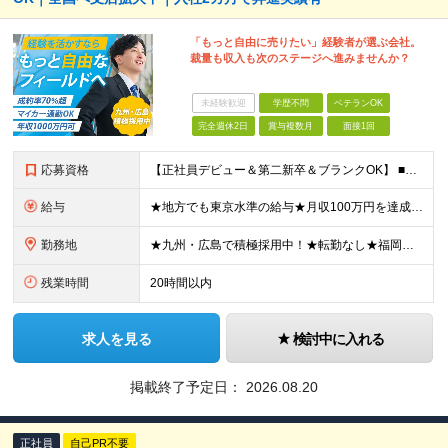
「もっと自由に売りたい」経験者が選ぶ会社。
裁量も収入も次のステージへ進みませんか？
未経験歓迎
学歴不問
ベテランOK
完全週休2日
賞与複数月
面接1回
応募資格
【正社員デビュー＆第二新卒＆ブランクOK】 ■学歴不問 ■何かしらの営業経験をお持ちの方（年数不問） ■普通自動車免許（AT限定可）をお持ちの方 ＼こんな方にピッタリ／ □成果に見合った収入と安定し
給与
★地方でも東京水準の給与★月収100万円を達成した実績あり！ 月給30万円～＋高率インセンティブ＋各種手当＋賞与年2回 ※経験やスキルを考慮し決定いたします ※上記には固定残業代（20時間分／2万2
勤務地
★九州・広島で積極採用中！★転勤なし★福岡・広島・大分・宮崎・東京募集★マイカー通勤OK ■以下の勤務地より、ご希望に応じて配属いたします。 人数に応じて支店を増やしていくため、記載の勤務地以外でも
残業時間
20時間以内
求人を見る
検討中に入れる
掲載終了予定日：
2026.08.20
正社員
自己PR不要