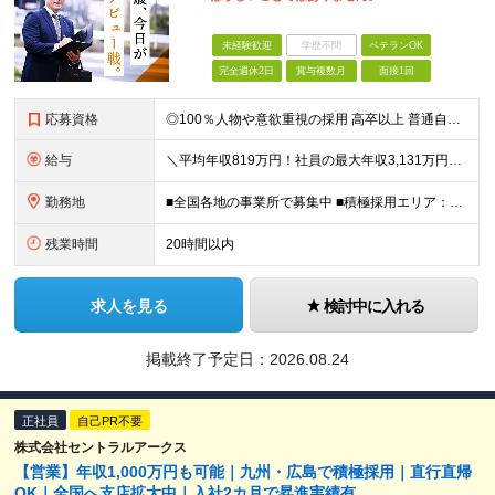
未経験歓迎
学歴不問
ベテランOK
完全週休2日
賞与複数月
面接1回
応募資格
◎100％人物や意欲重視の採用 高卒以上 普通自動車第一種運転免許取得者（AT限定可） ★職歴は全く問いません！ 前向きにコツコツと向き合える方であれば結果がついてくるお仕事です。 現職・無職、正社
給与
＼平均年収819万円！社員の最大年収3,131万円／ ＼2人に1人が年収700万円以上／ ＼5人に1人が年収1,000万円以上！／ 固定給だけで、年収524万円も可能！ インセンティブだけでなく固定給
勤務地
■全国各地の事業所で募集中 ■積極採用エリア：東京・神奈川・埼玉・千葉・愛知 ※希望の勤務地で働ける！通勤可能な事業所を選定していきます ※地元に戻って働きたいUターン希望者も歓迎します！ ※社用車を
残業時間
20時間以内
求人を見る
検討中に入れる
掲載終了予定日：
2026.08.24
正社員
自己PR不要
株式会社セントラルアークス
【営業】年収1,000万円も可能｜九州・広島で積極採用｜直行直帰
OK｜全国へ支店拡大中｜入社2カ月で昇進実績有