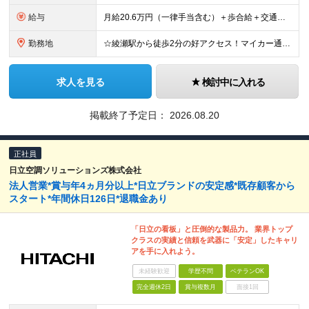
給与
月給20.6万円（一律手当含む）＋歩合給＋交通費 ※月給は入社2ヶ月目の金額で、一律手当を含みます（固定残業代ではありません！） ※手当・給与の支給に一定の要件あり ※試用期間約1ヶ月あり（期間中は
勤務地
☆綾瀬駅から徒歩2分の好アクセス！マイカー通勤OK◎ 《綾瀬営業所》東京都足立区綾瀬3丁目2-5 ※(変更の範囲)上記を除く当社関連勤務地
求人を見る
検討中に入れる
掲載終了予定日：
2026.08.20
正社員
日立空調ソリューションズ株式会社
法人営業*賞与年4ヵ月分以上*日立ブランドの安定感*既存顧客から
スタート*年間休日126日*退職金あり
「日立の看板」と圧倒的な製品力。 業界トップ
クラスの実績と信頼を武器に「安定」したキャリ
アを手に入れよう。
未経験歓迎
学歴不問
ベテランOK
完全週休2日
賞与複数月
面接1回