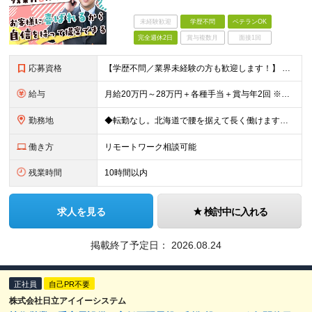
未経験歓迎
学歴不問
ベテランOK
完全週休2日
賞与複数月
面接1回
応募資格
【学歴不問／業界未経験の方も歓迎します！】 ■何らかの営業経験をお持ちの方（法人・個人、業界、経験年数は問いません） ■基本的なPC操作ができる方 ■普通自動車免許（AT限定可）をお持ちの方 ≪こん
給与
月給20万円～28万円＋各種手当＋賞与年2回 ※経験・年齢・能力を考慮して決定いたします。 ※残業代は全額別途支給 ※試用期間3ヵ月あり。期間中の給与・待遇については下記の通り ・基本給 200,0
勤務地
◆転勤なし。北海道で腰を据えて長く働けます。 ◆最寄り駅から徒歩8分。アクセス良好なオフィスです。 ＜本社＞ 北海道札幌市中央区北2条西18丁目1番地5 ※場合によりリモートワークも可 ※外勤時は
働き方
リモートワーク相談可能
残業時間
10時間以内
求人を見る
検討中に入れる
掲載終了予定日：
2026.08.24
正社員
自己PR不要
株式会社日立アイイーシステム