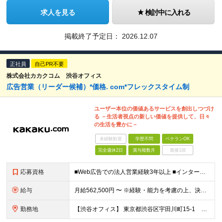
求人を見る
検討中に入れる
掲載終了予定日：
2026.12.07
正社員
自己PR不要
株式会社カカクコム 渋谷オフィス
広告営業（リーダー候補）*価格. com*フレックスタイム制
ユーザー本位の価値あるサービスを創出しつづけ
る －生活者視点の新しい価値を提供して、日々
の生活を豊かに－
未経験歓迎
学歴不問
ベテランOK
完全週休2日
賞与複数月
面接1回
応募資格
■Web広告での法人営業経験3年以上 ■インターネット広告（運用型広告、ディスプレイ広告、アフィリエイト広告、タイアップ広告など）の営業経験、またはそれに準ずるWebマーケティング関連の実務経験 ■売
給与
月給562,500円 〜 ※経験・能力を考慮の上、決定します ※試用期間3カ月/期間中の雇用形態および処遇の変更はありません ※固定残業手当（35時間相当。超過分は支給） ※給与見直し年2回、賞与年1
勤務地
【渋谷オフィス】 東京都渋谷区宇田川町15-1 渋谷パルコDGビル ※（変更の範囲）会社の定める場所