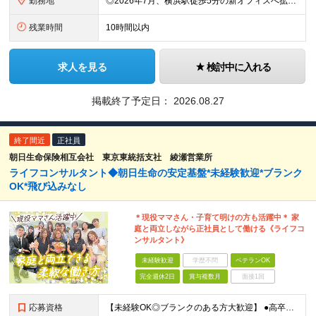
勤務地
◎2026年7月、横浜駅徒歩5分の新オフィスへ拡大移転！ ◎転勤なし！U・Iターンも歓迎 ◎横浜駅から徒歩6分の好アクセス ≪本社≫ 神奈川県横浜市神奈川区金港町7−3 ★2026年7月より、横浜
残業時間
10時間以内
求人を見る
検討中に入れる
掲載終了予定日：
2026.08.27
終了間近
正社員
朝日生命保険相互会社 東京東統括支社 綾瀬営業所
ライフコンサルタント◆朝日生命の安定基盤*未経験歓迎*ブランク
OK*飛び込みなし
＊現役ママさん・子育て明けの方も活躍中＊ 家
庭と両立しながら正社員として働ける《ライフコ
ンサルタント》
未経験歓迎
学歴不問
ベテランOK
完全週休2日
賞与複数月
面接1回
応募資格
【未経験OK◎ブランクのある方大歓迎】 ●高卒以上の方 ★家庭と両立しながら正社員として働きたい方、人と話すのが好きな方、誰かの役に立つ仕事がしたい方を歓迎します！