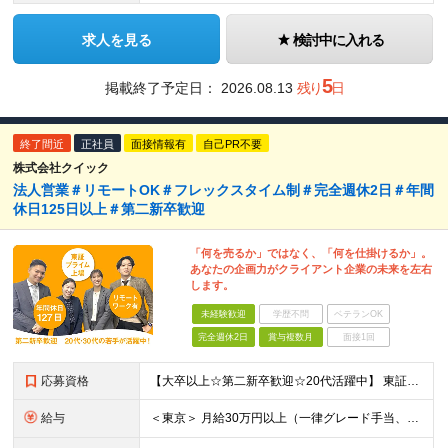
求人を見る
検討中に入れる
5
掲載終了予定日：
2026.08.13
残り
日
終了間近
正社員
面接情報有
自己PR不要
株式会社クイック
法人営業＃リモートOK＃フレックスタイム制＃完全週休2日＃年間
休日125日以上＃第二新卒歓迎
「何を売るか」ではなく、「何を仕掛けるか」。
あなたの企画力がクライアント企業の未来を左右
します。
未経験歓迎
学歴不問
ベテランOK
完全週休2日
賞与複数月
面接1回
応募資格
【大卒以上☆第二新卒歓迎☆20代活躍中】 東証プライム上場／フレックスタイム／年間休日125日以上／リモートワークOK！ 初めての転職という方も大歓迎です！ ◆業種未経験歓迎 ◆職種未経験歓迎 ◆中
給与
＜東京＞ 月給30万円以上（一律グレード手当、一律営業手当、一律地域手当含む）＋インセンティブ ※時間外労働42時間分を一律グレード手当として7万4117円支給。超過分は別途支給。 また一律営業手当と