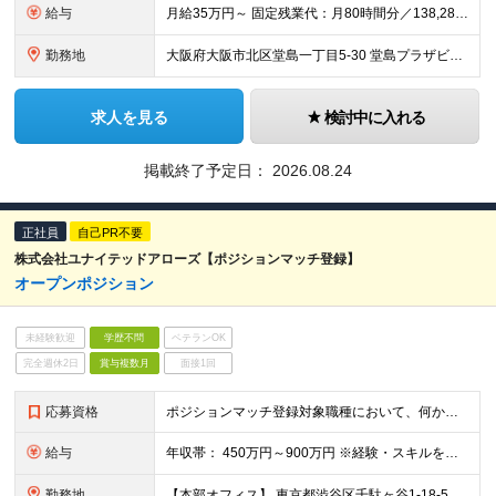
給与
月給35万円～ 固定残業代：月80時間分／138,285円を含み支給 ※給与支給額により変動、超過分別途支給 ※固定残業時間＝実残業時間ではありません ※試用期間6ヶ月あり（期間中は有給休暇なしとなり
勤務地
大阪府大阪市北区堂島一丁目5-30 堂島プラザビル7F/8F 変更の範囲：会社の定める事業所
求人を見る
検討中に入れる
掲載終了予定日：
2026.08.24
正社員
自己PR不要
株式会社ユナイテッドアローズ【ポジションマッチ登録】
オープンポジション
未経験歓迎
学歴不問
ベテランOK
完全週休2日
賞与複数月
面接1回
応募資格
ポジションマッチ登録対象職種において、何かしらの知識・経験を有する方 【活かせる経験・スキル】 ポジションマッチ登録対象職種に関連する知識・経験 ※該当ポジションが数多く存在する為、様々な経験が活か
給与
年収帯： 450万円～900万円 ※経験・スキルを考慮の上、決定します。
勤務地
【本部オフィス】 東京都渋谷区千駄ヶ谷1-18-5 ヒューリック将棋会館千駄ヶ谷ビル