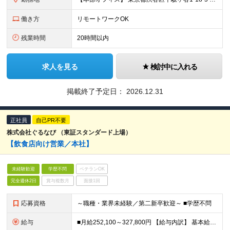
働き方
リモートワークOK
残業時間
20時間以内
求人を見る
検討中に入れる
掲載終了予定日：
2026.12.31
正社員
自己PR不要
株式会社ぐるなび （東証スタンダード上場）
【飲食店向け営業／本社】
未経験歓迎
学歴不問
ベテランOK
完全週休2日
賞与複数月
面接1回
応募資格
～職種・業界未経験／第二新卒歓迎～ ■学歴不問
給与
■月給252,100～327,800円 【給与内訳】 基本給：218,000～291,000円 固定残業代：34,100～45,500円 ※20時間相当の残業代を事業場外手当として毎月固定支給（20