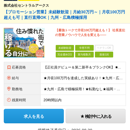
株式会社セントラルアークス
【プロモーション営業】未経験歓迎｜月給30万円～｜月収100万円
超えも可｜直行直帰OK｜九州・広島積極採用
【最強トークで月収100万円超えも！】 社長直伝
の営業ノウハウで人生を変える――
未経験歓迎
学歴不問
ベテランOK
完全週休2日
賞与複数月
面接1回
応募資格
【正社員デビュー＆第二新卒＆ブランクOK】 ■学歴不問・完全未経験歓迎 ■普通自動車免許（AT限定可）をお持ちの方 ＼こんな方にピッタリ／ □頑張った分だけ稼ぎたい方 □同世代を圧倒する収入と生活を
給与
★月収100万円を達成した実績あり！★九州・広島でも東京水準！ 月給30万円～＋高率インセンティブ＋各種手当＋賞与年2回 ※経験やスキルを考慮し決定いたします ※上記には固定残業代（20時間分／2万
勤務地
★九州・広島で積極採用！★転勤なし★福岡・広島・大分・宮崎・東京募集★マイカー通勤OK ■以下の勤務地より、ご希望に応じて配属いたします。 人数に応じて支店を増やしていくため、記載の勤務地以外でもお
残業時間
20時間以内
求人を見る
検討中に入れる