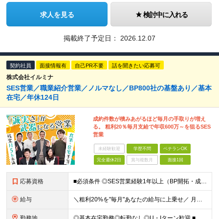
求人を見る
検討中に入れる
掲載終了予定日：
2026.12.07
契約社員
面接情報有
自己PR不要
話を聞きたい応募可
株式会社イルミナ
SES営業／職業紹介営業／ノルマなし／BP800社の基盤あり／基本
在宅／年休124日
成約件数が積みあがるほど毎月の手取りが増え
る。 粗利20％毎月支給で年収600万～を狙るSES
営業
未経験歓迎
学歴不問
ベテランOK
完全週休2日
賞与複数月
面接1回
応募資格
■必須条件 ◎SES営業経験1年以上（BP開拓・成約実績の実務経験） ◎入社後1〜2ヶ月以内に自走して成約を目指せる方 ■歓迎条件 ◎BP向けの新規開拓経験がある方 ◎フリーランスエンジニアへの直接
給与
＼粗利20%を"毎月"あなたの給与に上乗せ／ 月給22万円〜 ＋ インセンティブ（粗利の20%・毎月支給） ※経験・実績を考慮し、月給は面談にて決定します ※残業はほぼなし（月5時間未満）。残業代
勤務地
◎基本在宅勤務◎転勤なし◎U・Iターン歓迎 ■月1回の帰社日（任意参加） 本社オフィスにて、チームメンバーとの交流会を開催。 参加は任意で、ご都合が良い時のみでOKです。 懇親会費用は全額会社負担。