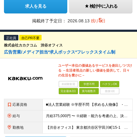
求人を見る
検討中に入れる
5
掲載終了予定日：
2026.08.13
残り
日
正社員
自己PR不要
株式会社カカクコム 渋谷オフィス
広告営業/メディア担当*求人ボックス*フレックスタイム制
ユーザー本位の価値あるサービスを創出しつづけ
る －生活者視点の新しい価値を提供して、日々
の生活を豊かに－
未経験歓迎
学歴不問
ベテランOK
完全週休2日
賞与複数月
面接1回
応募資格
■法人営業経験 ※学歴不問 【求める人物像】 ・自ら営業計画を立て、目標達成のため思考し、自律して業務遂行ができる方 ・変化を楽しむことができ、既存のやり方や慣習にとらわれずにポジティブに物事を考え
給与
月給375,000円 〜 ※経験・能力を考慮の上、決定します ※試用期間3カ月/期間中の雇用形態および処遇の変更はありません ※固定残業手当（35時間相当。超過分は支給） ※給与見直し年2回、賞与年1
勤務地
【渋谷オフィス】 東京都渋谷区宇田川町15-1 渋谷パルコDGビル ※（変更の範囲）会社の定める場所