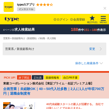
typeのアプリ
インストール
ログイン
会員登録
検討中(
0
)
MENU
188
求人検索結果
件中
151～188
件表示
4ページ目
営業系 × 新規顧客向け（新規開拓）の転職・求人情報
営業系／新規顧客向け
変更
保存した検索条件
PICK UP!
終了間近
正社員
面接情報有
自己PR不要
東建コーポレーション株式会社【東証プライム・名証プレミア上場】
企画営業｜未経験OK｜40～50代入社多数｜2人に1人が年収700万
円｜退職金制度有
40代未経験スタートの新人が活躍する。 当社で
は珍しいことではありません。