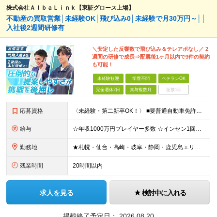
株式会社ＡｌｂａＬｉｎｋ【東証グロース上場】
不動産の買取営業│未経験OK│飛び込み0│未経験で月30万円～││
入社後2週間研修有
＼安定した反響数で飛び込み＆テレアポなし／ 2
週間の研修で成長⇒配属後1ヶ月以内で3件の契約
も可能！
未経験歓迎
学歴不問
ベテランOK
完全週休2日
賞与複数月
面接1回
応募資格
〈未経験・第二新卒OK！〉 ■要普通自動車免許（AT限定可） ■学歴不問 ＼ひとつでも当てはまる方はぜひ当社へ！／ ☆営業に集中できる環境で働きたい ☆成果が正当に評価される環境だ働きたい ☆扱う商
給与
☆年収1000万円プレイヤー多数 ☆インセン1回で500万円も ☆個人インセンのほか、業績賞与年2回支給 月給30万円～35万円(固定残業代含む)＋達成ボーナス（半期に1回） ※前職・経験等を考慮し
勤務地
★札幌・仙台・高崎・岐阜・静岡・鹿児島エリア採用強化中 ★急成長中で年間10支店オープン！ 【北海道・東北地方】札幌/仙台/郡山/盛岡 【関東地方】横浜/千葉/東京/つくば/大宮/高崎/宇都宮/立川
残業時間
20時間以内
求人を見る
検討中に入れる
掲載終了予定日：
2026.08.20