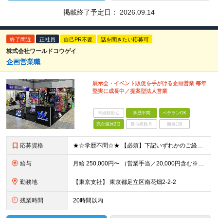
掲載終了予定日：
2026.09.14
終了間近
正社員
自己PR不要
話を聞きたい応募可
株式会社ワールドコウゲイ
企画営業職
展示会・イベント販促を手がける企画営業 毎年
堅実に成長中／提案型法人営業
未経験歓迎
学歴不問
ベテランOK
完全週休2日
賞与複数月
面接1回
応募資格
★☆学歴不問☆★ 【必須】下記いずれかのご経験をお持ちの方 ◇印刷営業経験1年以上 ◇何かしらの営業経験1年以上 【歓迎】 ◇お客様といっしょにものづくりをしたい方 ◇企画から納品まで携われる仕事
給与
月給 250,000円〜 （営業手当／20,000円含む※研修期間中は含まれません） 【その他手当】 交通費規定支給（月3万円まで） 時間外手当（超過分） 役職手当 出張手当
勤務地
【東京支社】 東京都足立区南花畑2-2-2
残業時間
20時間以内