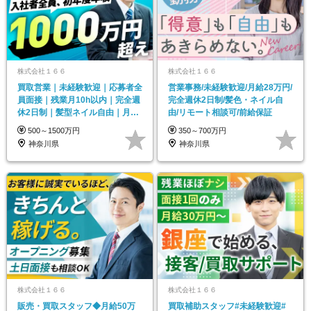
株式会社１６６
株式会社１６６
買取営業｜未経験歓迎｜応募者全
営業事務/未経験歓迎/月給28万円/
員面接｜残業月10h以内｜完全週
完全週休2日制/髪色・ネイル自
休2日制｜髪型ネイル自由｜月給
由/リモート相談可/前給保証
35万円以上
500～1500万円
350～700万円
神奈川県
神奈川県
株式会社１６６
株式会社１６６
販売・買取スタッフ◆月給50万
買取補助スタッフ#未経験歓迎#