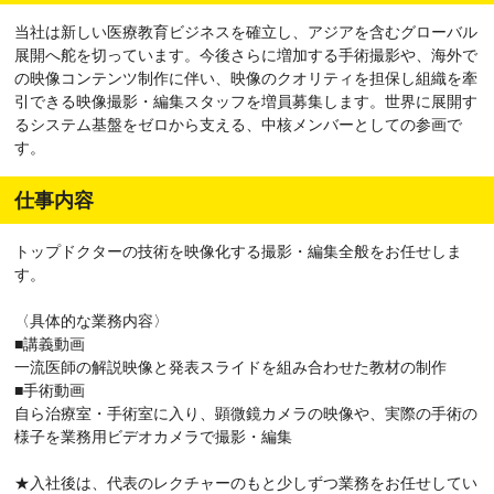
当社は新しい医療教育ビジネスを確立し、アジアを含むグローバル
展開へ舵を切っています。今後さらに増加する手術撮影や、海外で
の映像コンテンツ制作に伴い、映像のクオリティを担保し組織を牽
引できる映像撮影・編集スタッフを増員募集します。世界に展開す
るシステム基盤をゼロから支える、中核メンバーとしての参画で
す。
仕事内容
トップドクターの技術を映像化する撮影・編集全般をお任せしま
す。
〈具体的な業務内容〉
■講義動画
一流医師の解説映像と発表スライドを組み合わせた教材の制作
■手術動画
自ら治療室・手術室に入り、顕微鏡カメラの映像や、実際の手術の
様子を業務用ビデオカメラで撮影・編集
★入社後は、代表のレクチャーのもと少しずつ業務をお任せしてい