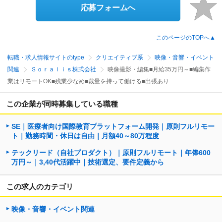
応募フォームへ
このページのTOPへ▲
転職・求人情報サイトのtype
クリエイティブ系
映像・音響・イベント
関連
Ｓｏｒａｌｉｓ株式会社
映像撮影・編集■月給35万円～■編集作
業はリモートOK■残業少なめ■裁量を持って働ける■出張あり
この企業が同時募集している職種
SE｜医療者向け国際教育プラットフォーム開発｜原則フルリモー
ト｜勤務時間・休日は自由｜月額40～80万程度
テックリード（自社プロダクト）｜原則フルリモート｜年俸600
万円～｜3,40代活躍中｜技術選定、要件定義から
この求人のカテゴリ
映像・音響・イベント関連