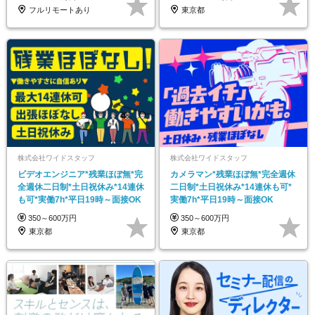
フルリモートあり
東京都
株式会社ワイドスタッフ
株式会社ワイドスタッフ
ビデオエンジニア*残業ほぼ無*完
カメラマン*残業ほぼ無*完全週休
全週休二日制*土日祝休み*14連休
二日制*土日祝休み*14連休も可*
も可*実働7h*平日19時～面接OK
実働7h*平日19時～面接OK
350～600万円
350～600万円
東京都
東京都