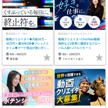
株式会社ＬＥＩＭＥＩ
株式会社ＴｈｅＮｅｗＧａｔｅ
動画クリエイター◆月給30万～
動画クリエイター(YouTube動画
40万円＋賞与年2回◆フレックス
制作など)/世界に通用するグロー
タイム◆マーケ視点が身に付く◆
バル人財へ/フルリモ ート
服装自由
400～600万円
350～1000万円
東京都
フルリモートあり