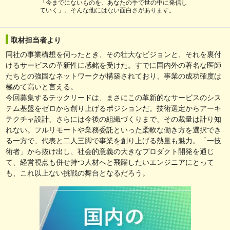
「今までにないものを、あなたの手で世の中に発信し
ていく」。そんな他にはない面白さがあります。
取材担当者より
同社の事業構想を伺ったとき、その壮大なビジョンと、それを裏付
けるサービスの革新性に感銘を受けた。すでに国内外の著名な医師
たちとの強固なネットワークが構築されており、事業の成功確度は
極めて高いと言える。
今回募集するテックリードは、まさにこの革新的なサービスのシス
テム基盤をゼロから創り上げるポジションだ。技術選定からアーキ
テクチャ設計、さらには今後の組織づくりまで、その裁量は計り知
れない。フルリモートや業務委託といった柔軟な働き方を選択でき
る一方で、代表と二人三脚で事業を創り上げる熱量も魅力。「一技
術者」から抜け出し、社会的意義の大きなプロダクト開発を通じ
て、経営視点も併せ持つ人材へと飛躍したいエンジニアにとって
も、これ以上ない挑戦の舞台となるだろう。