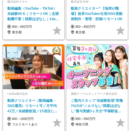
株式会社ＡＮＶ
株式会社JAM
動画編集（YouTube・TikTok）
動画クリエイター* 【地球が職
未経験90％｜リモートOK｜志望
場】旅系YouTuber社長/SNS系動
動機不要｜残業ほぼなし｜1day
画制作・管理・投稿/リモートOK
選考
300～650万円
350～650万円
東京都
東京都
LifeBiz株式会社
湘南ケーブルネットワーク株式会社
動画クリエイター（動画編集・
ご案内スタッフ*未経験歓迎*実働
SNS運用）リモート可／月平均
7h15分*ノルマなし*残業ほぼな
43万／未経験歓迎／15項目に細
し*賞与実績3ヶ月分*平塚駅徒歩3
分化された研修制度♪
分
400～1500万円
300～550万円
フルリモートあり
神奈川県