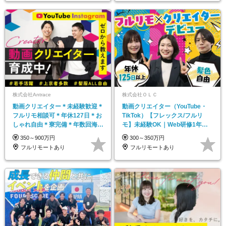
株式会社Antrace
株式会社ＯＬＣ
動画クリエイター＊未経験歓迎＊
動画クリエイター（YouTube・
フルリモ相談可＊年休127日＊お
TikTok）【フレックス/フルリ
しゃれ自由＊寮完備＊年数回海外
モ】未経験OK｜Web研修1年間
研修＊イベント多数
｜副業OK
350～900万円
300～350万円
フルリモートあり
フルリモートあり