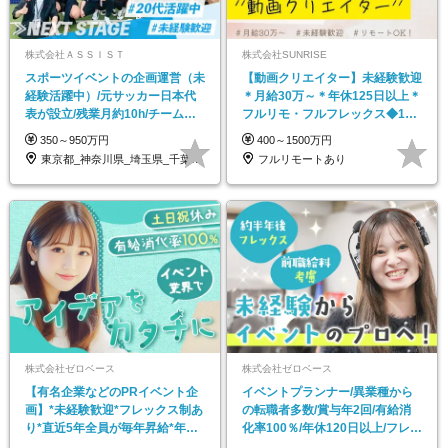
株式会社ＡＳＳＩＳＴ
株式会社SUNRISE
スポーツイベントの企画運営（未
【動画クリエイター】未経験歓迎
経験活躍中）/元サッカー日本代
＊月給30万～＊年休125日以上＊
表が設立/残業月約10h/チームで
フルリモ・フルフレックス◆10
成長
名の採用が決定◆
350～950万円
400～1500万円
東京都_神奈川県_埼玉県_千葉県_大阪府…
フルリモートあり
株式会社ゼロベース
株式会社ゼロベース
【有名企業などのPRイベント企
イベントプランナー/異業種から
画】*未経験歓迎*フレックス制あ
の転職者多数/賞与年2回/有給消
り*直近5年全員が毎年昇給*年間
化率100％/年休120日以上/フレッ
休日120日
クス制あり