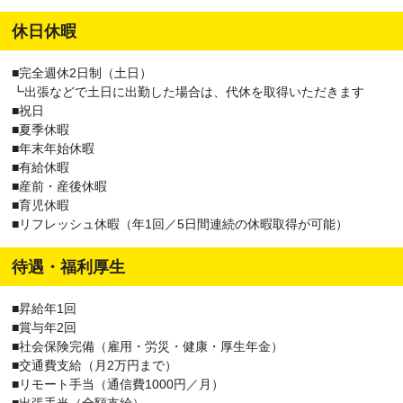
休日休暇
■完全週休2日制（土日）
┗出張などで土日に出勤した場合は、代休を取得いただきます
■祝日
■夏季休暇
■年末年始休暇
■有給休暇
■産前・産後休暇
■育児休暇
■リフレッシュ休暇（年1回／5日間連続の休暇取得が可能）
待遇・福利厚生
■昇給年1回
■賞与年2回
■社会保険完備（雇用・労災・健康・厚生年金）
■交通費支給（月2万円まで）
■リモート手当（通信費1000円／月）
■出張手当（全額支給）