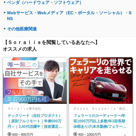
ベンダ（ハードウェア・ソフトウェア）
Webサービス・Webメディア（EC・ポータル・ソーシャル）・S
NS
その他医療関連
【Ｓｏｒａｌｉｓを閲覧しているあなたへ】
オススメの求人
Ｓｏｒａｌｉｓ株式会社
Ｒｏｓｓｏ Ｓｃｕｄｅｒｉａ 株式会社
テックリード（自社プロダクト）
フェラーリのカーディーラー/年
｜原則フルリモート｜年俸600万
収1000万円以上多数/年3回長期
円～｜3,40代活躍中｜技術選定、
休暇あり/六本木勤務/フェラーリ
要件定義から
正規ディーラー
600～900万円
400～1000万円