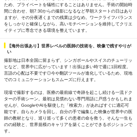
ため、プライベートを犠牲にすることはありません。手術の開始時
間に合わせ、朝7:30からの撮影になるなど早朝スタートの日はあり
ますが、その分夜遅くまでの残業は少なめ。ワークライフバランス
をしっかりと確保しながら、高いモチベーションを維持してクリエ
イティブに専念できる環境を整えています。
【海外出張あり】世界レベルの医師の技術を、映像で残すやりが
い
撮影地は日本全国に留まらず、シンガポールやスイスのチューリッ
ヒなど、世界中に広がっています！出張は多い時で週に1回程度。
言語の心配は不要です◎今や翻訳ツールが進化しているため、現地
でのコミュニケーションもスムーズに行えます。
現場で撮影するのは、医療の最前線で奇跡を起こし続ける一流ドク
ターの手術シーン。最初は見慣れない専門用語に戸惑うかもしれま
せんが、GoogleやAIを駆使した「検索力」があればすぐに適応可
能です。自らカメラを回し、自分の手で編集した映像が世界中の医
師の教材となり、巡り巡って多くの患者の命を救う。そんな一生も
のの経験と、世界規模のキャリアを築くことができるポジションで
す。