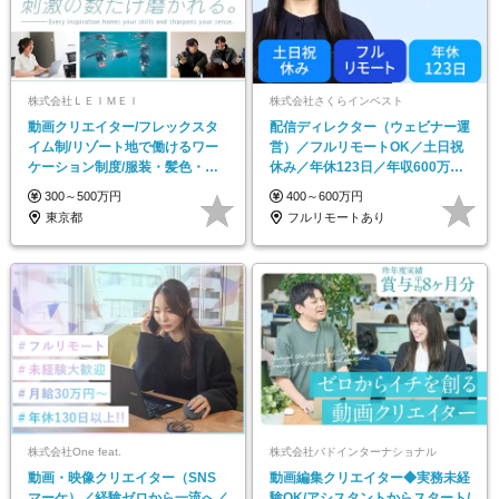
株式会社ＬＥＩＭＥＩ
株式会社さくらインベスト
動画クリエイター/フレックスタ
配信ディレクター（ウェビナー運
イム制/リゾート地で働けるワー
営）／フルリモートOK／土日祝
ケーション制度/服装・髪色・ネ
休み／年休123日／年収600万円
イル自由
可
300～500万円
400～600万円
東京都
フルリモートあり
株式会社One feat.
株式会社バドインターナショナル
動画・映像クリエイター（SNS
動画編集クリエイター◆実務未経
マーケ）／経験ゼロから一流へ／
験OK/アシスタントからスタート/