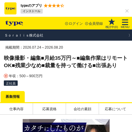
typeのアプリ
インストール
ログイン
会員登録
検討中(
0
)
MENU
Ｓｏｒａｌｉｓ株式会社
掲載期間：2026.07.24～2026.08.20
映像撮影・編集■月給35万円～■編集作業はリモート
OK■残業少なめ■裁量を持って働ける■出張あり
年収：500～900万円
正社員
募集情報
仕事内容
応募資格
会社の素顔
応募について