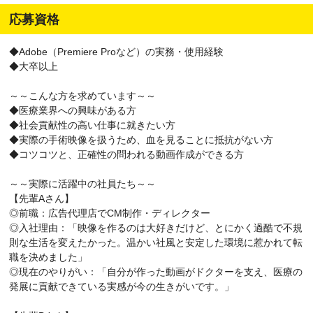
応募資格
◆Adobe（Premiere Proなど）の実務・使用経験
◆大卒以上
～～こんな方を求めています～～
◆医療業界への興味がある方
◆社会貢献性の高い仕事に就きたい方
◆実際の手術映像を扱うため、血を見ることに抵抗がない方
◆コツコツと、正確性の問われる動画作成ができる方
～～実際に活躍中の社員たち～～
【先輩Aさん】
◎前職：広告代理店でCM制作・ディレクター
◎入社理由：「映像を作るのは大好きだけど、とにかく過酷で不規
則な生活を変えたかった。温かい社風と安定した環境に惹かれて転
職を決めました」
◎現在のやりがい：「自分が作った動画がドクターを支え、医療の
発展に貢献できている実感が今の生きがいです。」