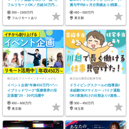
フルリモートOK／月給30万円～
賞与平均8ヶ月分実績あり/残業月
／年休130日以上
15h程度
300～1500万円
450～500万円
フルリモートあり
東京都
株式会社ファーマインターナショナル
株式会社勝英自動車学校
イベント企画*年俸450万円〜*ハ
ドライビングスクールの指導員#
イブリッドワーク*医療業界の安
未経験OK#マイカー･バイク通勤
定基盤*20・30代活躍中
OK#家族向けの社割あり#資格取
得支援あり
450～600万円
300～450万円
東京都
埼玉県