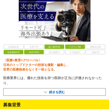
未経験歓迎
学歴不問
第二新卒OK
ベテランOK
複数名採用
完全週休2日
休日120日
賞与複数月
土日面接可
面接1回
〈医療×教育×グローバル〉
日本のトップドクターの技術を撮影・編集し、
世界の医療格差をなくす一助となる。
医療業界には、優れた技術を持つ医師が正当に評価されなかった
り、
続きを読む
募集背景