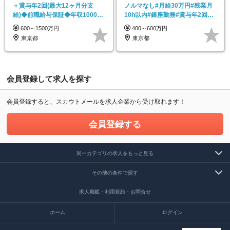
＋賞与年2回(最大12ヶ月分支
ノルマなし#月給30万円#残業月
給)◆前職給与保証◆年収1000万
10h以内#銀座勤務#賞与年2回#
可◆オープニング
研修充実
600～1500万円
400～600万円
東京都
東京都
会員登録して求人を探す
会員登録すると、スカウトメールを求人企業から受け取れます！
会員登録する
同一カテゴリの求人をもっと見る
その他の条件で探す
求人掲載・利用規約・お問合せ
ホーム
ログイン