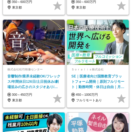
350～600万円
350～600万円
東京都
東京都
株式会社松竹映像センター
Ｓｏｒａｌｉｓ株式会社
音響制作/業界未経験OK/フレック
SE｜医療者向け国際教育プラッ
ス/年間休日126日/土日祝休み/劇
トフォーム開発｜原則フルリモー
場並みの広さのスタジオあり/松
ト｜勤務時間・休日は自由｜月額
竹グループ
40～80万程度
300～450万円
450～1000万円
東京都
フルリモートあり