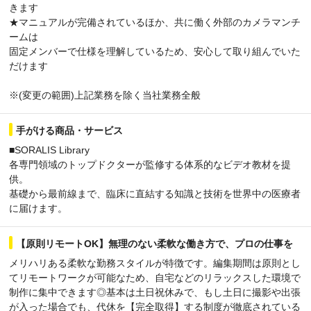
きます
★マニュアルが完備されているほか、共に働く外部のカメラマンチ
ームは
固定メンバーで仕様を理解しているため、安心して取り組んでいた
だけます
※(変更の範囲)上記業務を除く当社業務全般
手がける商品・サービス
■SORALIS Library
各専門領域のトップドクターが監修する体系的なビデオ教材を提
供。
基礎から最前線まで、臨床に直結する知識と技術を世界中の医療者
に届けます。
【原則リモートOK】無理のない柔軟な働き方で、プロの仕事を
メリハリある柔軟な勤務スタイルが特徴です。編集期間は原則とし
てリモートワークが可能なため、自宅などのリラックスした環境で
制作に集中できます◎基本は土日祝休みで、もし土日に撮影や出張
が入った場合でも、代休を【完全取得】する制度が徹底されている