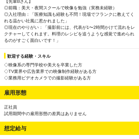
【先輩Bさん】
◎前職：美大・夜間スクールで映像を勉強（実務未経験）
◎入社理由：「医療知識も経験も不問！現場でフランクに教えてく
れる温かい社風に惹かれました」
◎現在のやりがい：「撮影前には、代表が1〜2時間かけて流れをレ
クチャーしてくれます。料理のレシピを追うような感覚で進められ
るのがすごく面白いです！」
歓迎する経験・スキル
◇映像系の専門学校や美大を卒業した方
◇TV業界や広告業界での映像制作経験がある方
◇業務用ビデオカメラでの撮影経験がある方
雇用形態
正社員
試用期間中の雇用形態の差異はありません
想定給与