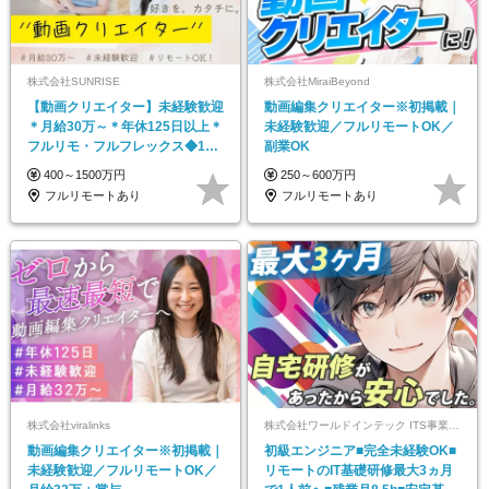
株式会社SUNRISE
株式会社MiraiBeyond
【動画クリエイター】未経験歓迎
動画編集クリエイター※初掲載｜
＊月給30万～＊年休125日以上＊
未経験歓迎／フルリモートOK／
フルリモ・フルフレックス◆10
副業OK
名の採用が決定◆
400～1500万円
250～600万円
フルリモートあり
フルリモートあり
株式会社viralinks
株式会社ワールドインテック ITS事業部【東証プライム上場グループ】
動画編集クリエイター※初掲載｜
初級エンジニア■完全未経験OK■
未経験歓迎／フルリモートOK／
リモートのIT基礎研修最大3ヵ月