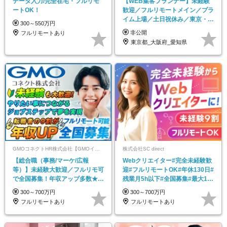
データ入力/完全在宅・フルリモ
【WEB集客プランナー】未経験
ートOK！
歓迎／フルリモートメイン／プラ
イム上場／土日祝休み／東京・大
300～550万円
阪・名古屋
非公開
フルリモートあり
東京都_大阪府_愛知県
GMOコネクトHR株式会社【GMOインターネットグループ】
株式会社SC direct
【総合職（事務/マーケ/広報
Webクリエイター#完全未経験歓
等）】未経験大歓迎／フルリモ可
迎#フルリモートOK#年休130日#
で全国募集！年収アップ多数★年
残業月5h以下#全国募集#最大1年
休最大130日★
の研修
300～700万円
300～700万円
フルリモートあり
フルリモートあり