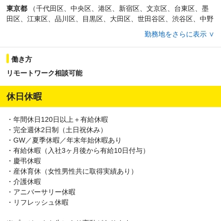
東京都
（千代田区、中央区、港区、新宿区、文京区、台東区、墨
田区、江東区、品川区、目黒区、大田区、世田谷区、渋谷区、中野
区、杉並区、豊島区、北区、荒川区、板橋区、練馬区、足立区、葛
勤務地をさらに表示 ∨
飾区、江戸川区、八王子市、立川市、武蔵野市、三鷹市、青梅市、
府中市、昭島市、調布市、町田市、小金井市、小平市、日野市、東
働き方
村山市、国分寺市、国立市、福生市、狛江市、東大和市、清瀬市、
東久留米市、武蔵村山市、多摩市、稲城市、羽村市、あきる野市、
リモートワーク相談可能
西東京市、西多摩郡瑞穂町、西多摩郡日の出町、西多摩郡檜原村、
西多摩郡奥多摩町、大島町、利島村、新島村、神津島村、三宅島三
休日休暇
宅村、御蔵島村、八丈島八丈町、青ヶ島村、小笠原村） 、
神奈川
県
（横浜市鶴見区、横浜市神奈川区、横浜市西区、横浜市中区、
・年間休日120日以上＋有給休暇
横浜市南区、横浜市保土ケ谷区、横浜市磯子区、横浜市金沢区、横
・完全週休2日制（土日祝休み）
浜市港北区、横浜市戸塚区、横浜市港南区、横浜市旭区、横浜市緑
・GW／夏季休暇／年末年始休暇あり
区、横浜市瀬谷区、横浜市栄区、横浜市泉区、横浜市青葉区、横浜
・有給休暇（入社3ヶ月後から有給10日付与）
市都筑区、川崎市川崎区、川崎市幸区、川崎市中原区、川崎市高津
・慶弔休暇
区、川崎市多摩区、川崎市宮前区、川崎市麻生区、相模原市緑区、
・産休育休（女性男性共に取得実績あり）
相模原市中央区、相模原市南区、横須賀市、平塚市、鎌倉市、藤沢
・介護休暇
市、小田原市、茅ヶ崎市、逗子市、三浦市、秦野市、厚木市、大和
・アニバーサリー休暇
市、伊勢原市、海老名市、座間市、南足柄市、綾瀬市、三浦郡葉山
・リフレッシュ休暇
町、高座郡寒川町、中郡大磯町、中郡二宮町、足柄上郡中井町、足
柄上郡大井町、足柄上郡松田町、足柄上郡山北町、足柄上郡開成