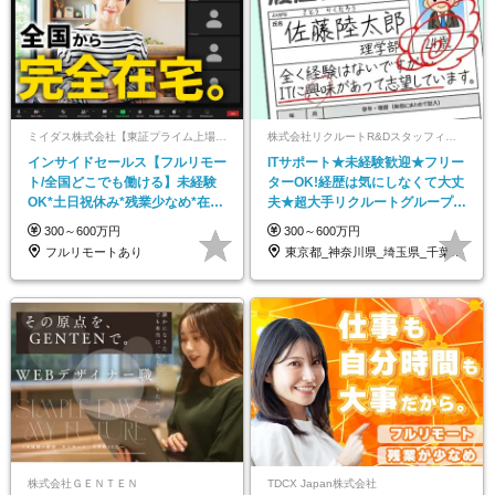
ミイダス株式会社【東証プライム上場パーソルグループ】
株式会社リクルートR&Dスタッフィング【リクルートグループ】
インサイドセールス【フルリモー
ITサポート★未経験歓迎★フリー
ト/全国どこでも働ける】未経験
ターOK!経歴は気にしなくて大丈
OK*土日祝休み*残業少なめ*在宅
夫★超大手リクルートグループの
勤務手当あり
正社員/sg
300～600万円
300～600万円
フルリモートあり
東京都_神奈川県_埼玉県_千葉県_大阪府…
株式会社ＧＥＮＴＥＮ
TDCX Japan株式会社