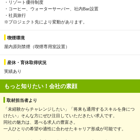
白井市、富里市、南房総市、匝瑳市、香取市、山武市、いすみ市、
・リゾート優待制度
大網白里市、印旛郡酒々井町、印旛郡栄町、香取郡神崎町、香取郡
・コーヒー、ウォーターサーバー、社内Bar設置
多古町、香取郡東庄町、山武郡九十九里町、山武郡芝山町、山武郡
・社員旅行
横芝光町、長生郡一宮町、長生郡睦沢町、長生郡長生村、長生郡白
※プロジェクト先により変動があります。
子町、長生郡長柄町、長生郡長南町、夷隅郡大多喜町、夷隅郡御宿
町、安房郡鋸南町） 、
大阪府
（大阪市都島区、大阪市福島区、大
喫煙環境
阪市此花区、大阪市西区、大阪市港区、大阪市大正区、大阪市天王
屋内原則禁煙（喫煙専用室設置）
寺区、大阪市浪速区、大阪市西淀川区、大阪市東淀川区、大阪市東
成区、大阪市生野区、大阪市旭区、大阪市城東区、大阪市阿倍野
区、大阪市住吉区、大阪市東住吉区、大阪市西成区、大阪市淀川
産休・育休取得状況
区、大阪市鶴見区、大阪市住之江区、大阪市平野区、大阪市北区、
実績あり
大阪市中央区、堺市堺区、堺市中区、堺市東区、堺市西区、堺市南
区、堺市北区、堺市美原区、岸和田市、豊中市、池田市、吹田市、
もっと知りたい！会社の素顔
泉大津市、高槻市、貝塚市、守口市、枚方市、茨木市、八尾市、泉
佐野市、富田林市、寝屋川市、河内長野市、松原市、大東市、和泉
市、箕面市、柏原市、羽曳野市、門真市、摂津市、高石市、藤井寺
取材担当者より
市、東大阪市、泉南市、四條畷市、交野市、大阪狭山市、阪南市、
「未経験からチャレンジしたい」「将来も通用するスキルを身につ
三島郡島本町、豊能郡豊能町、豊能郡能勢町、泉北郡忠岡町、泉南
けたい」そんな方にぜひ注目していただきたい求人です。
郡熊取町、泉南郡田尻町、泉南郡岬町、南河内郡太子町、南河内郡
同社の魅力は、選べる求人の豊富さ。
河南町、南河内郡千早赤阪村） 、
愛知県
（名古屋市千種区、名古
一人ひとりの希望や適性に合わせたキャリア形成が可能です。
屋市東区、名古屋市北区、名古屋市西区、名古屋市中村区、名古屋
市中区、名古屋市昭和区、名古屋市瑞穂区、名古屋市熱田区、名古