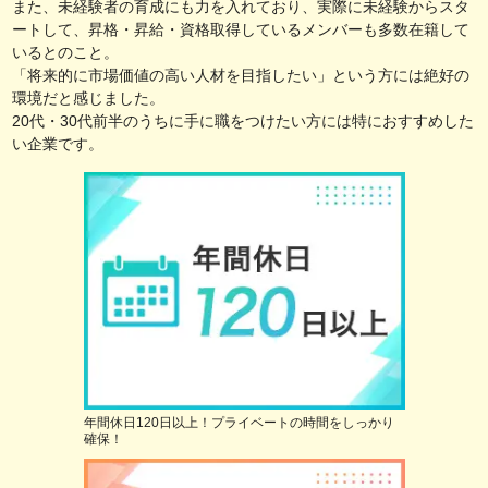
また、未経験者の育成にも力を入れており、実際に未経験からスタ
屋市中川区、名古屋市港区、名古屋市南区、名古屋市守山区、名古
ートして、昇格・昇給・資格取得しているメンバーも多数在籍して
屋市緑区、名古屋市名東区、名古屋市天白区、豊橋市、岡崎市、一
いるとのこと。
宮市、瀬戸市、半田市、春日井市、豊川市、津島市、碧南市、刈谷
「将来的に市場価値の高い人材を目指したい」という方には絶好の
市、豊田市、安城市、西尾市、蒲郡市、犬山市、常滑市、江南市、
環境だと感じました。
小牧市、稲沢市、新城市、東海市、大府市、知多市、知立市、尾張
20代・30代前半のうちに手に職をつけたい方には特におすすめした
旭市、高浜市、岩倉市、豊明市、日進市、田原市、愛西市、清須
い企業です。
市、北名古屋市、弥富市、みよし市、あま市、長久手市、愛知郡東
郷町、西春日井郡豊山町、丹羽郡大口町、丹羽郡扶桑町、海部郡大
治町、海部郡蟹江町、海部郡飛島村、知多郡阿久比町、知多郡東浦
町、知多郡南知多町、知多郡美浜町、知多郡武豊町、額田郡幸田
町、北設楽郡設楽町、北設楽郡東栄町、北設楽郡豊根村） 、
北海
道
、
青森県
、
岩手県
、
宮城県
、
秋田県
、
山形県
、
福島県
、
茨城県
、
栃木県
、
群馬県
、
新潟県
、
山梨県
、
長野県
、
富山
県
、
石川県
、
福井県
、
静岡県
、
岐阜県
、
三重県
、
兵庫県
、
京都府
、
滋賀県
、
奈良県
、
和歌山県
、
広島県
、
岡山県
、
鳥
取県
、
島根県
、
山口県
、
徳島県
、
香川県
、
愛媛県
、
高知県
、
福岡県
、
熊本県
、
佐賀県
、
長崎県
、
大分県
、
宮崎県
、
鹿
児島県
、
沖縄県
年間休日120日以上！プライベートの時間をしっかり
確保！