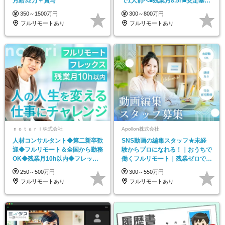
月給32万＋賞与
で1人前へ■残業月8.5h■安定基
盤/STR
350～1500万円
300～800万円
フルリモートあり
フルリモートあり
ｎｏｔａｒｉ株式会社
Apollon株式会社
人材コンサルタント◆第二新卒歓
SNS動画の編集スタッフ★未経
迎◆フルリモート＆全国から勤務
験からプロになれる！｜おうちで
OK◆残業月10h以内◆フレック
働くフルリモート｜残業ゼロで
ス制
18時退勤◎
250～500万円
300～550万円
フルリモートあり
フルリモートあり