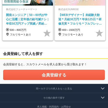
株式会社フューチャーゲート
株式会社SUNRISE
開発エンジニア｜50～60代が中
【WEBデザイナー】未経験大歓
心に活躍｜定年後の給与減ナシ｜
迎＊月給30万円＊年休125日＊研
年収50万円アップ実績／昇給率
修充実＊フルリモ＊フルフレック
92％（直近3年）
ス＊
500～800万円
400～1500万円
フルリモートあり
フルリモートあり
会員登録して求人を探す
会員登録すると、スカウトメールを求人企業から受け取れます！
会員登録する
同一カテゴリの求人をもっと見る
その他の条件で探す
求人掲載・利用規約・お問合せ