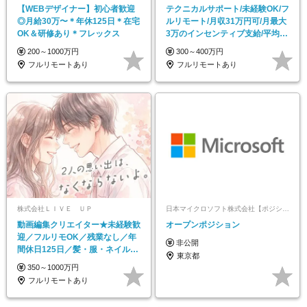
【WEBデザイナー】初⼼者歓迎
テクニカルサポート/未経験OK/フ
◎⽉給30万〜＊年休125⽇＊在宅
ルリモート/月収31万円可/月最大
OK＆研修あり＊フレックス
3万のインセンティブ支給/平均年
齢33歳
200～1000万円
300～400万円
フルリモートあり
フルリモートあり
株式会社ＬＩＶＥ ＵＰ
日本マイクロソフト株式会社【ポジションマッチ登録】
動画編集クリエイター★未経験歓
オープンポジション
迎／フルリモOK／残業なし／年
非公開
間休日125日／髪・服・ネイル自
東京都
由／研修充実で安心
350～1000万円
フルリモートあり