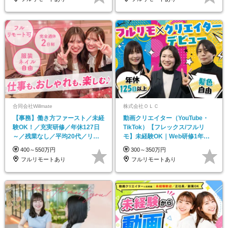
合同会社Willmate
株式会社ＯＬＣ
【事務】働き方ファースト／未経
動画クリエイター（YouTube・
験OK！／充実研修／年休127日
TikTok）【フレックス/フルリ
～／残業なし／平均20代／リモ
モ】未経験OK｜Web研修1年間
ートOK
｜副業OK
400～550万円
300～350万円
フルリモートあり
フルリモートあり