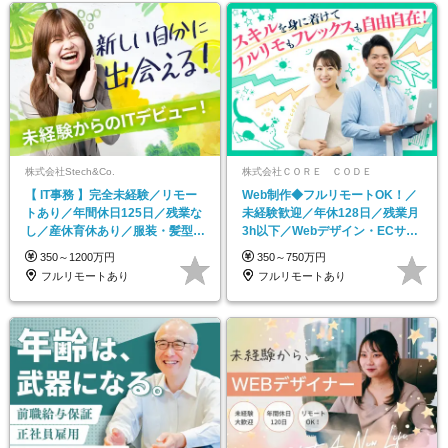
株式会社Stech&Co.
株式会社ＣＯＲＥ ＣＯＤＥ
【 IT事務 】完全未経験／リモー
Web制作◆フルリモートOK！／
トあり／年間休日125日／残業な
未経験歓迎／年休128日／残業月
し／産休育休あり／服装・髪型自
3h以下／Webデザイン・ECサイ
由／毎年昇給
トやHP制作
350～1200万円
350～750万円
フルリモートあり
フルリモートあり