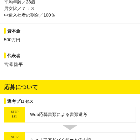
平均年齢／28歳
男女比／７：３
中途入社者の割合／100％
資本金
500万円
代表者
宮澤 隆平
応募について
選考プロセス
STEP
Web応募書類による書類選考
01
STEP
キャリアアドバイザーとの面談