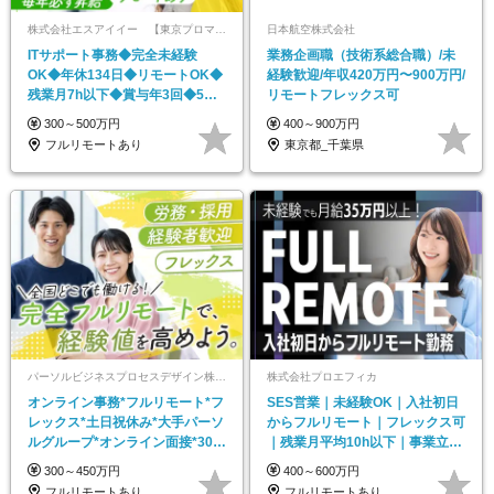
株式会社エスアイイー 【東京プロマーケット上場】
日本航空株式会社
ITサポート事務◆完全未経験
業務企画職（技術系総合職）/未
OK◆年休134日◆リモートOK◆
経験歓迎/年収420万円〜900万円/
残業月7h以下◆賞与年3回◆5年
リモートフレックス可
目まで必ず昇給
300～500万円
400～900万円
フルリモートあり
東京都_千葉県
パーソルビジネスプロセスデザイン株式会社 事業開発本部
株式会社プロエフィカ
オンライン事務*フルリモート*フ
SES営業｜未経験OK｜入社初日
レックス*土日祝休み*大手パーソ
からフルリモート｜フレックス可
ルグループ*オンライン面接*30～
｜残業月平均10h以下｜事業立ち
40代活躍中
上げメンバー
300～450万円
400～600万円
フルリモートあり
フルリモートあり