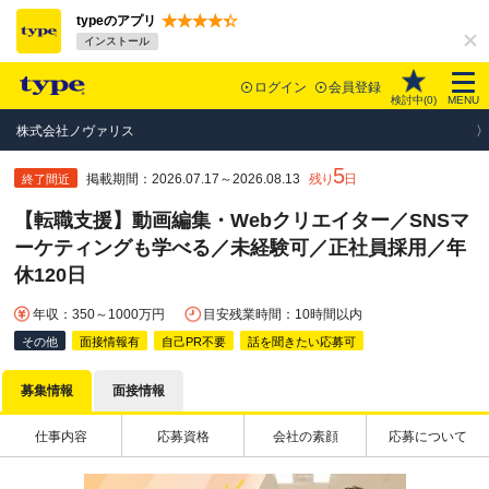
typeのアプリ
インストール
ログイン
会員登録
検討中(
0
)
MENU
株式会社ノヴァリス
5
掲載期間：2026.07.17～2026.08.13
残り
日
終了間近
【転職支援】動画編集・Webクリエイター／SNSマ
ーケティングも学べる／未経験可／正社員採用／年
休120日
年収：350～1000万円
目安残業時間：10時間以内
その他
面接情報有
自己PR不要
話を聞きたい応募可
募集情報
面接情報
仕事内容
応募資格
会社の素顔
応募について