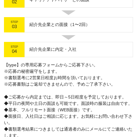
02
STEP
紹介先企業との面接（1〜2回）
03
STEP
紹介先企業に内定・入社
04
【type】の専用応募フォームからご応募下さい。
※応募の秘密厳守をします。
※書類選考に2営業日程度お時間を頂いております。
※応募書類はご返却できませんので、予めご了承下さい。
◆ご応募から内定までは、即日～5日程度を予定しております。
◆平日の夜間や土日の面談も可能です。面談時の服装は自由です。
◆基本、フルリモート面接（WEB面接）です。
◆面接日、入社日はご相談に応じます。お気軽にお問い合わせ下さ
い。
◆書類選考結果につきましては通過者のみにメールにてご連絡いた
します。