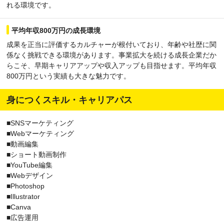
れる環境です。
平均年収800万円の成長環境
成果を正当に評価するカルチャーが根付いており、年齢や社歴に関
係なく挑戦できる環境があります。事業拡大を続ける成長企業だか
らこそ、早期キャリアアップや収入アップも目指せます。平均年収
800万円という実績も大きな魅力です。
身につくスキル・キャリアパス
■SNSマーケティング
■Webマーケティング
■動画編集
■ショート動画制作
■YouTube編集
■Webデザイン
■Photoshop
■Illustrator
■Canva
■広告運用