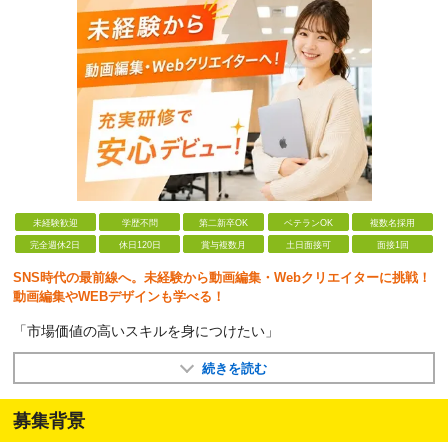
未経験歓迎
学歴不問
第二新卒OK
ベテランOK
複数名採用
完全週休2日
休日120日
賞与複数月
土日面接可
面接1回
SNS時代の最前線へ。未経験から動画編集・Webクリエイターに挑戦！
動画編集やWEBデザインも学べる！
「市場価値の高いスキルを身につけたい」
続きを読む
募集背景