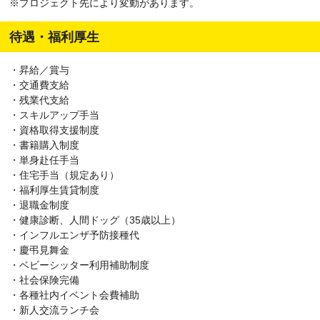
※プロジェクト先により変動があります。
町、足柄下郡箱根町、足柄下郡真鶴町、足柄下郡湯河原町、愛甲郡
愛川町、愛甲郡清川村） 、
埼玉県
（さいたま市西区、さいたま市
待遇・福利厚生
北区、さいたま市大宮区、さいたま市見沼区、さいたま市中央区、
さいたま市桜区、さいたま市浦和区、さいたま市南区、さいたま市
緑区、さいたま市岩槻区、川越市、熊谷市、川口市、行田市、秩父
・昇給／賞与
市、所沢市、飯能市、加須市、本庄市、東松山市、春日部市、狭山
・交通費支給
市、羽生市、鴻巣市、深谷市、上尾市、草加市、越谷市、蕨市、戸
・残業代支給
田市、入間市、朝霞市、志木市、和光市、新座市、桶川市、久喜
・スキルアップ手当
市、北本市、八潮市、富士見市、三郷市、蓮田市、坂戸市、幸手
・資格取得支援制度
市、鶴ヶ島市、日高市、吉川市、ふじみ野市、白岡市、北足立郡伊
・書籍購入制度
奈町、入間郡三芳町、入間郡毛呂山町、入間郡越生町、比企郡滑川
・単身赴任手当
町、比企郡嵐山町、比企郡小川町、比企郡川島町、比企郡吉見町、
・住宅手当（規定あり）
比企郡鳩山町、比企郡ときがわ町、秩父郡横瀬町、秩父郡皆野町、
・福利厚生賃貸制度
秩父郡長瀞町、秩父郡小鹿野町、秩父郡東秩父村、児玉郡美里町、
・退職金制度
児玉郡神川町、児玉郡上里町、大里郡寄居町、南埼玉郡宮代町、北
・健康診断、人間ドッグ（35歳以上）
葛飾郡杉戸町、北葛飾郡松伏町） 、
千葉県
（千葉市中央区、千葉
・インフルエンザ予防接種代
市花見川区、千葉市稲毛区、千葉市若葉区、千葉市緑区、千葉市美
・慶弔見舞金
浜区、銚子市、市川市、船橋市、館山市、木更津市、松戸市、野田
・ベビーシッター利用補助制度
市、茂原市、成田市、佐倉市、東金市、旭市、習志野市、柏市、勝
・社会保険完備
浦市、市原市、流山市、八千代市、我孫子市、鴨川市、鎌ケ谷市、
・各種社内イベント会費補助
君津市、富津市、浦安市、四街道市、袖ケ浦市、八街市、印西市、
・新人交流ランチ会