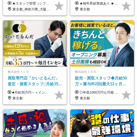
選考なし◆ブランクOK◆月25
#59歳まで正社員登用可＆登用
★スタッフ管理（シフト調整など）の経験があれば【月給28万円以上】 ★賞与支給実績：基本給の2ヶ月分～3ヶ月分 ＝＝ライフスタイルに合わせて働き方を選べます＝＝ ■正社員 ＜未経験者＞月給25万円～35万円＋賞与年2回 ＜経験者＞月給28万円～35万円＋賞与年2回 ※経験やスキルに応じて決定します ※残業代全額支給 ※試用期間（3ヶ月間）中の雇用形態や待遇に差異はありません ※正社員の場合、転勤の可能性あり ■契約社員 月給22万円～＋残業代全額支給 ※契約社員の場合、賞与の支給および転勤の可能性はありません ※勤務時間や勤務日数の希望があればご相談に応じます ※試用期間なし ※契約の更新 有(勤務状況により判断する) 更新上限 有(通算契約期間の上限 1年/更新回数の上限 なし)
★毎年昇給実績あり ★入社3年で430万円も可(正社員登用された場合) ■入社時月収例：25万2840円(1万2040円×21日)＋賞与支給実績有（年2回・2025年度） 日給1万2040円 ※別途「超過勤務手当、祝繁手当、特殊手当」の支給有 ※試用期間中（2ヶ月）の待遇・雇用形態に差異はございません
万～ ◆40～50代活躍
実績多数！
東京都_神奈川県_大阪府_愛知県_北海道_京都府_福岡県_沖縄県
東京都
株式会社ＹＬＤ
株式会社１６６
買取専⾨店「かいとるんだ」
販売・買取スタッフ◆月給50
査定・接客スタッフ□⽉給35万
万＋賞与年2回(最大12ヶ月分
円以上＋毎⽉インセン□年休
支給)◆前職給与保証◆年収
■月給35万円～＋インセンティブ＋各種手当 ※固定残業代（月45時間分87,600円～）を含む。超過した場合は別途残業代を支給いたします ※経験・年齢などを考慮の上、決定します ※試用期間3ヶ月あり（待遇に変動なし）
◎年収1000万円も可能 ◎複雑な条件やノルマは一切なし！ 頑張った分だけシンプルに還元される給与体系です。 経験者の方には「前職給与保証」をお約束します！ ■月給50万円～80万円（役職手当を含む） ★平均月収：60～70万円程度 ★「〇件以上で支給」といった複雑な条件やノルマの縛りは一切ありません。 お客様に寄り添い、利益が出た分はしっかりとあなたの給与へ還元します！ ※経験・能力を考慮のうえ決定します。 ※試用期間3ヶ月あり。その間の待遇・給与に差異はありません。 ※上記の金額は固定残業代（20時間/5万円～）含んだ金額です。 超過分は別途記載します。
120日以上□土日休み
1000万可◆オープニング
東京都
東京都