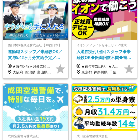
西日本旅客鉄道株式会社【JR西日本】
イオンディライトセキュリティ株式会社（イオングループ）
運輸職スタッフ／未経験OK／
入退館受付/巡回スタッフ◆未
賞与5.42ヶ月分支給予定／残
経験OK◆転職回数不問◆複数
業月11h程／年休119日+有給
勤務地で募集中◆ブランクあ
★賞与5.42ヶ月分支給予定あり！ （大卒以上）月給24万1,692円～39万5,780円＋各種手当＋賞与2回 （高卒以上）月給22万2,662円～39万5,780円＋各種手当＋賞与2回 ※上記は2025年度新卒支払額（京阪神地区）となります ※勤務地・学歴で異なり、ご経験・能力等をふまえた金額を加算します ※残業代は別途全額支給します ※当社規程に基づき決定します ※試用期間あり（3ヶ月／待遇に変更はありません） ※基本給以外の諸手当として扶養・職務・時間外・通勤手当等を支給します ※京阪神地区以外の勤務地の場合 月給（大卒）23万0,706円～／月給（高卒）21万2,541円～となります
★賞与年2回あり ★入社祝い金3万円支給 ★出産祝い金や育児支援金などの手当も充実！ ≪給与モデル≫ 【東京】基本給27万2780円/月給＋時間外手当（25h） 【愛知】基本給25万4990円/月給＋時間外手当（25h） 【大阪】基本給25万4990円/月給＋時間外手当（25h） 【福岡】基本給23万7200円/月給＋時間外手当（25h） -------------- ▽各地の給与は下記をご確認ください！ ■北海道 月給20万円～ ■東北 月給20万円～ ■北関東 埼玉／月給22万5000円～ 茨城・群馬・新潟／月給20万円～ ■南関東 東京・神奈川／月給23万円～ 千葉／月給22万5000円～ 山梨／月給20万円～ ■中部 愛知／月給21万5000円～ 長野・岐阜・三重／月給20万円～ ■関西 大阪／月給21万5000円～ 京都・兵庫／月給21万円～ 滋賀・奈良／月給20万円～ ■中四国 岡山・山口・四国・広島／月給20万円～ ■九州 福岡・鹿児島・長崎／月給20万円～
平均18.7日
りOK◆室内業務がメイン
大阪府_新潟県_富山県_石川県_福井県_三重県_兵庫県_京都府_滋賀県_奈良県_和歌山県_広島県_岡山県_鳥取県_島根県_山口県_福岡県
東京都_神奈川県_千葉県_北海道_福島県_長野県_岐阜県_三重県_京都府_福岡県
成田空港警備株式会社
成田空港警備株式会社