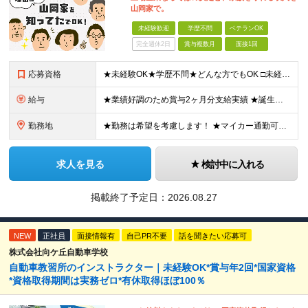
山岡家で。
未経験歓迎
学歴不問
ベテランOK
完全週休2日
賞与複数月
面接1回
応募資格
★未経験OK★学歴不問★どんな方でもOK □未経験・第二新卒・フリーター □ブランクがある方 □転職回数が気になる方 □飲食業界にチャレンジしたい方 「やってみたい」という気持ちがあれば、皆さん大
給与
★業績好調のため賞与2ヶ月分支給実績 ★誕生日手当など手当充実 ★年2回昇給チャンス有＆入社1年で店長昇格可 ★残業代全額支給（1分単位で支給） 【週休3日制の場合】 月給25万8,960円以上（固
勤務地
★勤務は希望を考慮します！ ★マイカー通勤可（駐車場完備） ★全国の各店舗で募集中！続々出店予定！ ～国内300店舗、47都道府県への展開を目標に出店中！～ ▼積極採用地域▼ ・中部（富山、石川、
求人を見る
検討中に入れる
掲載終了予定日：
2026.08.27
NEW
正社員
面接情報有
自己PR不要
話を聞きたい応募可
株式会社向ケ丘自動車学校
自動車教習所のインストラクター｜未経験OK*賞与年2回*国家資格
*資格取得期間は実務ゼロ*有休取得ほぼ100％