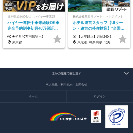
日本交通株式会社 ハイヤー事業部
株式会社星野リゾート・マネジメント
ハイヤー運転手◆未経験OK◆
ホテル運営スタッフ【UIター
完全予約制◆初月40万保証◆
ン・遠方の移住歓迎】*全国募
平均年収600万◆約4ヶ月研修
集*週休3日/年休161日可*未経
★初月40万円保証＋2～6ヶ月目35万円保証 ★平均年収600万円 月給236,000円（一律手当含む）＋運転手当（運転した時間に応じて支給）＋残業代＋賞与年2回 ※基礎研修期間（10日間）は日給1万円を支給します ※試用期間中（3ヶ月）の給与・待遇に差異はありません ※残業代は全額支給します
【大卒以上】月給240,800円以上+賞与2回+各種手当 【短大・専門学校卒】月給204,400円以上+賞与2回+各種手当 【上記以外】月給187,000円以上+賞与2回+各種手当 ※経験、資格、能力等を考慮の上、決定いたします ※残業代全額支給 ※試用期間3ヶ月（条件変更なし）
あり◆運転は1日4hほど
験OK*新規開業あり
東京都
東京都_神奈川県_北海道_青森県_山形県_福島県_栃木県_群馬県_山梨県_長野県_石川県_静岡県_岐阜県_京都府_広島県_島根県_山口県_高知県_長崎県_大分県_鹿児島県_沖縄県
ほかの職種で探し直す
求人掲載・利用規約・お問合せ
ホーム
ログイン