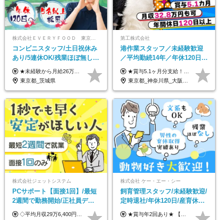
株式会社ＥＶＥＲＹＦＯＯＤ 東京本社
第工株式会社
コンビニスタッフ/土日祝休み
港作業スタッフ／未経験歓迎
あり/5連休OK/残業ほぼ無し/
／平均勤続14年／年休120日以
賞与年2回/トイレ掃除・夜勤
上／食事手当・家族手当あり
★未経験から月給26万円スタート！ ★毎年1回（12月）の昇給＋賞与（年2回）で給与にしっかり反映！ 月給26万円＋賞与年2回＋交通費全額支給 ※リーダー・店長昇格後は基本給2万円UP＋役職手当支給 ※経験・スキルを考慮の上、決定します ※上記金額には固定残業代（21時間分・3万7300円以上）を含みます。超過分は別途全額支給します ※試用期間3ヶ月間あり（期間中の給与・待遇に差異はありません）
★賞与5.1ヶ月分支給！ ★入社3年目・30代で年収730万円の先輩も活躍中！ ★入社1年目・20代で月収29万円の実績あり 月給：22.5万円～30.5万円＋各種手当＋賞与年2回＋残業代全額支給 ※経験・能力などを考慮のうえ決定します ※上記月給には食事手当(5000円／月）を含みます ※残業代は分単位で100％支給いたします ※試用期間3ヶ月。その間の給与・待遇に差異はありません 【月収例】 ◆33.5万円／31歳 入社7か月 ◆38.5万円／32歳 入社1年目 ◆48.4万円／44歳 入社12年目 ※経験・能力などを考慮のうえ決定 ※月収・給与例には休日手当も含みます 【手当詳細】 ◆交通費規定支給（上限3万5000円／月） ◆時間外手当全額支給 ◆休日出勤手当 ◆港湾住宅あり（1R・2万円台～） ◆資格取得支援制度：全額負担 ◆地域手当：関東地区1万円／月
無し/面接1回
／賞与5.1ヶ月分
東京都_茨城県
東京都_神奈川県_大阪府_愛知県_兵庫県
株式会社ジェットシステム
株式会社 ケー・エー・シー
PCサポート【面接1回】/最短
飼育管理スタッフ/未経験歓迎/
2週間で勤務開始/正社員デビ
定時退社/年休120日/産育休実
ュー歓迎/未経験9割以上/社員
績あり/連休取得OK/賞与年2
◇平均月収29万6,400円(各種手当含む) ◇住宅手当⇒最大家賃の半額支給 ◇賞与年2回支給 ■月給22万5,000円以上＋地域手当＋時間外手当＋住宅手当＋家族手当 ※経験やスキルに応じて給与を決定します ※試用期間2ヶ月あり（期間内は時給1,060円以上となります） └地域により上がる可能性があり／例：東京都時給1,370円 └その他待遇に差異なし ＜モデル月収例＞ 1年目：296,400円 3年目：320,000円 【固定残業代について】 なし（残業代は、実際の労働時間に応じて別途全額支給）
★賞与年2回あり★ 【未経験の方】月給20万7,750円～＋賞与年2回＋残業代全額支給＋交通費支給 【生物系大卒の方】月給21万3,750円～＋賞与年2回＋残業代全額支給＋交通費支給 ★手当が充実★ ・資格手当（実験動物技術者2級：月3,000円、1級：月7,000円） ・家族手当 ・住宅費用補助（転居を伴う転勤の場合：最大5年間支給） ・残業代全額支給 ※入社5年目程度で賞与4.6ヶ月分の支給実績あり ※月給の金額は、能力やスキルを考慮して決定します ※試用期間6ヶ月あり（雇用形態・給与・待遇に差異なし）
寮・住宅手当あり
回/急募求人