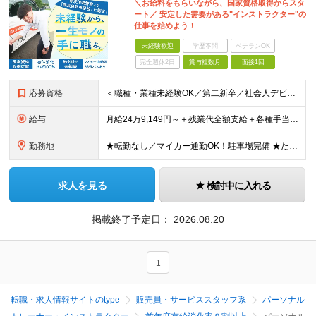
＼お給料をもらいながら、国家資格取得からスタ
ート／ 安定した需要がある"インストラクター"の
仕事を始めよう！
未経験歓迎
学歴不問
ベテランOK
完全週休2日
賞与複数月
面接1回
応募資格
＜職種・業種未経験OK／第二新卒／社会人デビューも歓迎＞ ★高卒以上 ★普通自動車運転免許をお持ちの方（AT限定可） ━━━━━━━━━━━━━━━━━━━ ★運転が上手である必要はありません！★
給与
月給24万9,149円～＋残業代全額支給＋各種手当＋賞与年2回 ＼ 頑張りが収入に反映されます！ ／ ★四輪の指導→二輪の指導など、指導の幅が広がると給与UP！ ★年間表彰制度あり！教習生の合格率が
勤務地
★転勤なし／マイカー通勤OK！駐車場完備 ★たまプラーザ／新百合ヶ丘／登戸などから送迎バスも出ています！ 【向ケ丘自動車学校】 神奈川県川崎市宮前区菅生4-6-1 ※(変更の範囲)勤務地に変更なし
求人を見る
検討中に入れる
掲載終了予定日：
2026.08.20
1
転職・求人情報サイトのtype
販売員・サービススタッフ系
パーソナル