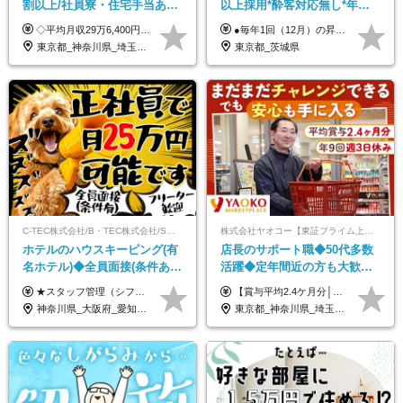
割以上/社員寮・住宅手当あり/
以上採用*酔客対応無し*年休
正社員デビューOK/20代～30
120日～*創業59年の安定基盤*
◇平均月収29万6,400円(各種手当含む) ◇住宅手当⇒最大家賃の半額支給 ◇賞与年2回支給 ■月給22万5,000円以上＋地域手当＋時間外手当＋住宅手当＋家族手当 ※経験やスキルに応じて給与を決定します ※試用期間2ヶ月あり（期間内は時給1,060円以上となります） └地域により上がる可能性があり／例：東京都時給1,370円 └その他待遇に差異なし ＜モデル月収例＞ 1年目：296,400円 3年目：320,000円 【固定残業代について】 なし（残業代は、実際の労働時間に応じて別途全額支給）
●毎年1回（12月）の昇給で給与にしっかり反映！ ●賞与年2回あり（6月・12月） 月給26万円＋賞与年2回＋交通費全額支給 役職の有無にかかわらず、日々の頑張りは正当に評価します！ リーダー・店長昇格後は等級に合わせて給与UP＋役職手当があるので、 納得感を持って働くことができます◎ ※経験・スキルを考慮の上、決定します ※上記金額には固定残業代（21時間分・3万7300円以上）を含みます。超過分は別途全額支給します ※試用期間3ヶ月間あり（期間中の給与・待遇に差異はありません）
代活躍中/全国募集
コンビニ経験者優遇
東京都_神奈川県_埼玉県_千葉県_大阪府_愛知県_北海道_青森県_岩手県_宮城県_秋田県_山形県_福島県_茨城県_群馬県_新潟県_山梨県_長野県_富山県_石川県_静岡県_岐阜県_三重県_兵庫県_京都府_滋賀県_奈良県_和歌山県_広島県_岡山県_鳥取県_島根県_山口県_徳島県_香川県_愛媛県_高知県_福岡県_熊本県_佐賀県_長崎県_大分県_宮崎県_沖縄県
東京都_茨城県
C-TEC株式会社/B・TEC株式会社/S・TEC株式会社【合同募集】
株式会社ヤオコー【東証プライム上場グループ】
ホテルのハウスキーピング(有
店長のサポート職◆50代多数
名ホテル)◆全員面接(条件あ
活躍◆定年間近の方も大歓
り)◆未経験OK◆リゾート地
迎！◆出勤はお昼から◆平均
★スタッフ管理（シフト調整など）の経験があれば【月給28万円以上】 ★賞与支給実績：基本給の2ヶ月分～3ヶ月分 ＝＝ライフスタイルに合わせて働き方を選べます＝＝ ■正社員 ＜未経験者＞月給25万円(寮なしの場合)～35万円＋賞与年2回 ＜経験者＞月給28万円～35万円＋賞与年2回 ※寮をご利用の場合は月給22万円～ ※経験やスキルに応じて決定します ※残業代全額支給 ※試用期間（3ヶ月間）中の雇用形態や待遇に差異はありません ※正社員の場合、転勤の可能性あり ■契約社員 月給22万円～＋残業代全額支給 ※契約社員の場合、賞与の支給および転勤の可能性はありません ※勤務時間や勤務日数の希望があればご相談に応じます ※試用期間なし ※契約の更新 有(勤務状況により判断する) 更新上限 有(通算契約期間の上限 1年/更新回数の上限 なし)
【賞与平均2.4ケ月分│決算賞与も20年以上連続で支給中！】 ＜月収例＞ 月収29万円（地域限定正社員／残業代・各種手当含む） 月収26万円（契約社員／残業代・各種手当含む） ◆月給：月給258,400円～361,500円＋残業代＋各種手当 ※給与は前職での経験、スキルを考慮し、決定します ※残業代は全額支給します ※契約社員としてご入社いただく方は、賞与額に差異あり。詳細は面接でお話しします ※試用期間3ヶ月あり。条件に変更はありません ※契約社員の場合：契約期間12カ月（更新あり） ※60歳未満でご入社いただいた方も、60歳になったタイミングで雇用形態は契約社員に切り替えとなります。
も選べる◆月25万円
賞与2.4ヶ月分◆残業少なめ
神奈川県_大阪府_愛知県_北海道_兵庫県_京都府_広島県_福岡県_大分県_宮崎県_鹿児島県_沖縄県
東京都_神奈川県_埼玉県_千葉県_茨城県_栃木県_群馬県