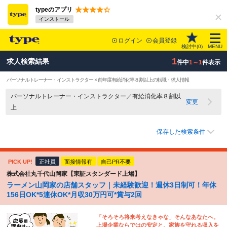
typeのアプリ
インストール
ログイン
会員登録
検討中(
0
)
MENU
1
求人検索結果
件中
1～1
件表示
パーソナルトレーナー・インストラクター × 前年度有給消化率８割以上の転職・求人情報
パーソナルトレーナー・インストラクター／有給消化率８割以
変更
上
保存した検索条件
PICK UP!
正社員
面接情報有
自己PR不要
株式会社丸千代山岡家【東証スタンダード上場】
ラーメン山岡家の店舗スタッフ｜未経験歓迎！週休3日制可！年休
156日OK*5連休OK*月収30万円可*賞与2回
「そろそろ将来考えなきゃな」そんなあなたへ。
上場企業ならではの安定と、家族を守れる収入を