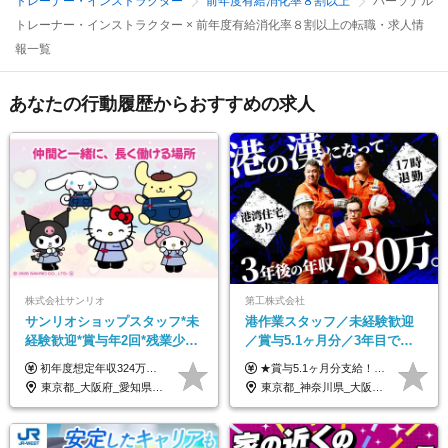
トレーナー・インストラクター
前年度有給消化率８割以上
パーソナル
トレーナー・インストラクター × 前年度有給消化率８割以上の転職・求人情
報一覧
あなたの行動履歴からおすすめの求人
株式会社サンリオ
第工株式会社
サンリオショップスタッフ*未
港作業スタッフ／未経験歓迎
経験歓迎*賞与年2回*残業少な
／賞与5.1ヶ月分／3年目で年
め*産育休取得実績豊富*可愛
収730万円も可／食事手当あり
初年度想定年収324万円～690万円！ ◆全国一律 月給230,000円～＋賞与＋通勤手当＋役職手当＋時間外手当 《手当充実！》 ＊昇給/年1回 ＊賞与/年2回（7月/12月） ＊通勤手当：交通費支給（規定あり） ＊時間外手当 ＊販売職手当 ＊役職手当 《キャリアパス》 ▼店長（32歳）／年収400万円 ▼トレーナー（37歳）／年収500万円 ▼SV（40歳）／年収570万円 ※SVとして活躍された場合、574万円以上に昇給も目指せます。 日頃のお店での頑張りをしっかり評価する体制を整えており、 ご自身の努力次第で昇給する制度を用意しています！ 《ゆくゆくは・・・》 ■店舗スタッフをとりまとめ、お店づくりを主体で行う店長へ ■複数店舗を統括するトレーナーへとキャリアアップ ■様々な規模の店舗を経験しSVとして活躍した後は、本社の教育担当や店舗支援を担う本部スタッフとして活躍いただけます。 ※経験・能力を考慮の上、当社規定により優遇いたします。 ※入社日から6カ月間の試用期間あり。その間の待遇に差異はありません。
★賞与5.1ヶ月分支給！ ★入社3年目・30代で年収730万円の先輩も活躍中！ ★入社1年目・20代で月収29万円の実績あり 月給：22.5万円～30.5万円＋各種手当＋賞与年2回＋残業代全額支給 ※経験・能力などを考慮のうえ決定します ※上記月給には食事手当(5000円／月）を含みます ※残業代は分単位で100％支給いたします ※試用期間3ヶ月。その間の給与・待遇に差異はありません 【月収例】 ◆33.5万円／31歳 入社7か月 ◆38.5万円／32歳 入社1年目 ◆48.4万円／44歳 入社12年目 ※経験・能力などを考慮のうえ決定 ※月収・給与例には休日手当も含みます 【手当詳細】 ◆交通費規定支給（上限3万5000円／月） ◆時間外手当全額支給 ◆休日出勤手当 ◆港湾住宅あり（1R・2万円台～） ◆資格取得支援制度：全額負担 ◆地域手当：関東地区1万円／月
い制服*社割有
／年休120日以上
東京都_大阪府_愛知県_北海道_栃木県_静岡県_兵庫県_京都府_福岡県
東京都_神奈川県_大阪府_愛知県_兵庫県