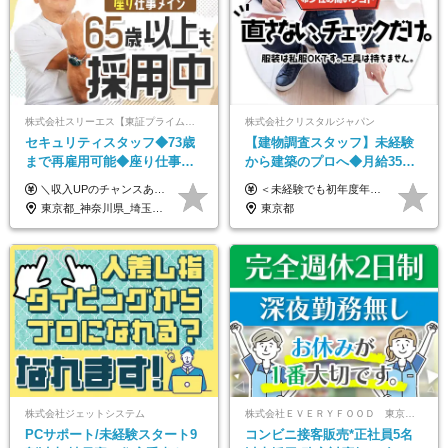
株式会社スリーエス【東証プライム上場グループ】
株式会社クリスタルジャパン
セキュリティスタッフ◆73歳
【建物調査スタッフ】未経験
まで再雇用可能◆座り仕事中
から建築のプロへ◆月給35万
心◆東証プライム上場G◆応
円～＋賞与年2回◆官公庁・
＼収入UPのチャンスあり◎昇給も可能です！／ ◆正社員 月給(地域による）＋グレード手当、深夜手当、残業代（全額支給）等の各種手当＋賞与年2回 ＜東京都／神奈川県（横浜市）＞ 月給21万4000円～27万円 ＜埼玉県／千葉県＞ 月給19万90000円～25万1000円 ＜栃木県／茨城県／山梨県＞ 月給18万4000円～23万6000円 【試用期間】 正社員：3ヵ月 アルバイト：なし ※試用期間と本採用後の給与・待遇に差異はありません ※グレード手当、深夜手当の詳細額は面接にてご案内させていただきます ※正社員は60歳定年のため、60代の方は嘱託社員での採用です。給与条件は嘱託給与となり、退職金と賞与がありません ＼正社員は「グレード認定制」という評価あり！制度勤続年数等に応じて入社時から手当を支給／ ◆グレードI：＋2000円（入社時～） ◆グレードII：＋5000円（在籍1年以上＆当社基準に当てはまる方） ◆グレードIII：＋1万円（社内試験の合格者） ◆アルバイト・パート 東京都:時給1226円 神奈川県:時給1225円 千葉県：時給1140円 埼玉県:時給1141円 栃木県:1068円 茨城県:1074円 山梨県:1052円
＜未経験でも初年度年収490万円～＞ ◆月給35万円～65万円＋賞与年2回（7月・12月） 【なぜ未経験に35万円を払えるのか】 UR都市機構様・日本郵政様・官公庁との直取引で中間マージンがなく、修繕・緊急対応だけで年4,000～5,000件。仕事が途切れない基盤があるため、調査を担う人材に相応の給与を支払えます。 【昇給について】 年齢や社歴ではなく、成長と貢献に応じて昇給する仕組みです。1回の昇給で年収100万円UPした社員もいます。 ※経験・スキルに応じて加給・優遇いたします ※試用期間3ヶ月（その間の給与・待遇に差異はありません） ※上記月給には、固定残業代（月45時間分／8.8万円～16.5万円）を含みます。超過分は別途全額支給します ※実際の残業は月平均10時間程度です。固定残業代は残業の有無にかかわらず全額支給します 【固定残業代について】 固定残業45時間分（88,000円～165,000円）を含む ※超過分は別途全額支給
募者全員面接◆賞与年2回
UR直取引◆残業月10h
東京都_神奈川県_埼玉県_千葉県_茨城県_栃木県_山梨県
東京都
株式会社ジェットシステム
株式会社ＥＶＥＲＹＦＯＯＤ 東京本社
PCサポート/未経験スタート9
コンビニ接客販売*正社員5名