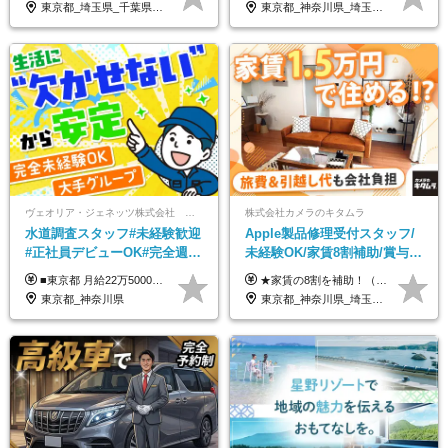
東京都_埼玉県_千葉県_愛知県_北海道_群馬県_長野県_富山県_石川県_静岡県_香川県_高知県_熊本県_長崎県_沖縄県
東京都_神奈川県_埼玉県_大阪府_愛知県_茨城県_三重県_京都府_佐賀県
ヴェオリア・ジェネッツ株式会社 関東支店 東京業務課
株式会社カメラのキタムラ
水道調査スタッフ#未経験歓迎
Apple製品修理受付スタッフ/
#正社員デビューOK#完全週休
未経験OK/家賃8割補助/賞与年
2日制#年休125日#資格取得支
2回/残業月平均4.7h/最大7連休
■東京都 月給22万5000円（東京地域手当3万円含）～25万円＋残業代全額支給＋各種手当 ■神奈川県 月給19万5000円～24万円＋残業代全額支給＋各種手当 ※年齢・経験を考慮し決定 ※試用期間3ヶ月（期間中の給与・待遇に差異はありません） ◆通勤手当あり（全額支給） ◆昇給年1回、賞与年2回。世界最大級の環境企業グループならではの安定した給与体系です。
★家賃の8割を補助！（限度額は地域により異なる） ※転勤による引っ越しが発生する場合 ＝＝＝＝＝＝＝＝＝＝＝＝＝＝＝＝＝＝＝＝＝＝＝ 例えば、家賃7.5万円なら6万円は会社で負担。 あなたが支払うのは、たったの1.5万円です！ 年間では自己負担額が約72万ほどお得になります！ ＝＝＝＝＝＝＝＝＝＝＝＝＝＝＝＝＝＝＝＝＝＝＝ 月給22万8,700円～26万3,100円＋賞与年2回（初回の支給は当社規定による）＋残業手当 ＜実際の給与例＞ *24歳:月給23万4,700円＋賞与年2回（初回の支給は当社規定による）＋残業手当＋諸手当 ※上記はあくまで参考月給です。ご経歴・年齢を考慮し、当社規定により決定します ※評価により昇給あり ※残業代は別途支給あり ※試用期間2ヶ月あり（期間中の給与・待遇に差異はありません） 【実在する社員の年収モデル】 年収530万円（30歳） 年収820万円（40歳） 【入社時の想定年収】 330万円～900万円
援有#社員数千人以上
OK
東京都_神奈川県
東京都_神奈川県_埼玉県_千葉県_大阪府_愛知県_北海道_岩手県_宮城県_秋田県_福島県_茨城県_栃木県_富山県_石川県_福井県_静岡県_岐阜県_三重県_兵庫県_京都府_滋賀県_奈良県_広島県_岡山県_徳島県_香川県_愛媛県_高知県_福岡県_熊本県_佐賀県_長崎県_大分県_宮崎県_沖縄県