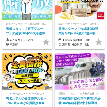
東宝ファシリティーズ株式会社（東宝株式会社100％出資）
株式会社カメラのキタムラ 店舗事業部【カメラのキタムラ】
警備スタッフ【東宝グルー
販売スタッフ｜未経験OK/残
プ】未経験OK◆50代活躍中
業月平均4.7h/最大7連休取得
◆1勤務で2日分休み◆8割が座
可/全国募集/家賃8割を会社が
★月収例｜27.1万円（月給+残業代2.4万円+資格手当0.2万円+家族手当0.85万円） ★賞与年2回＆充実した手当あり！ ■月給23万6,500円～＋賞与年2回＋各種手当 ┗月給には職務手当19,500円、調整手当15,000円、住宅手当18,500円、契約社員手当1,500円を含みます ※試用期間4ヶ月(期間中の給与・待遇の差異はありません) ━━━━━━━━━━ 各種手当も充実！ ━━━━━━━━━━ ★家族手当 ★役付手当 ★資格手当 ★年末年始勤務手当 ★交通費支給（月5万円以内／6ヶ月分の定期代を支給） ★残業・深夜残業手当（全額支給） ━━━━━━━━━━ 給与支給日は毎月25日です ━━━━━━━━━━ 例：1月1日付入社の場合 1月25日に基本給+変動しない手当を支給 2月25日に前月分の残業手当など変動する手当を支給
★家賃を8割補助！（限度額は地域により異なる） ※転勤による引っ越しが発生する場合 ＝＝＝＝＝＝＝＝＝＝＝＝＝＝＝＝＝＝＝＝＝＝＝ 例えば、家賃7.5万円なら6万円は会社で負担。 あなたが支払うのは、たったの1.5万円です！ 年間では自己負担額が約72万ほどお得になります！ ＝＝＝＝＝＝＝＝＝＝＝＝＝＝＝＝＝＝＝＝＝＝＝ 月給22万8,700円～26万3,100円＋賞与年2回（初回の支給は当社規定による）＋残業手当 ＜実際の給与例＞ *24歳:月給23万4,700円＋賞与年2回（初回の支給は当社規定による）＋残業手当＋諸手当 ※上記はあくまで参考月給です。ご経歴・年齢を考慮し、当社規定により決定します ※評価により昇給あり ※残業代は別途支給あり ※試用期間2ヶ月あり（期間中の給与・待遇に差異はありません） 【実在する社員の年収モデル】 年収530万円（30歳） 年収820万円（40歳） 【入社時の想定年収】 330万円～900万円
り仕事◆賞与年2回
負担/賞与年2回
東京都
東京都_神奈川県_埼玉県_千葉県_大阪府_愛知県_北海道_青森県_宮城県_秋田県_山形県_茨城県_群馬県_新潟県_長野県_富山県_静岡県_三重県_兵庫県_京都府_広島県_岡山県_鳥取県_山口県_徳島県_香川県_愛媛県_福岡県_熊本県_佐賀県_長崎県_大分県_宮崎県_鹿児島県
C-TEC株式会社/B・TEC株式会社/S・TEC株式会社【合同募集】
新幹線メンテナンス東海株式会社【JR東海グループ】
有名ホテルの食器洗浄スタッ
東海道新幹線の車内整備#未経
フ/60歳未満は全員面接◆書類
験OK#年齢不問#東京駅勤務