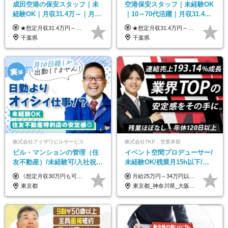
成田空港の保安スタッフ｜未
空港保安スタッフ｜未経験OK
経験OK｜月収31.4万～｜月
｜10～70代活躍｜月収31.4万
2.5万の単身寮｜住宅手当&家
&賞与年2回｜家族・住宅手当
★想定月収31.4万円～＋賞与年2回（59万円以上） ★入社お祝い金15万円支給 ★水道+光熱費無料の家賃がリーズナブルな社員寮(単身寮)あり！ ★住宅手当&家族手当あり 月給24万5000円以上(基本給21万1000円＋業務別手当35,000円)＋賞与年2回（賞与支給額：59万円以上を想定）＋残業代全額 ※みなし残業なし！残業代は全額支給します。 ※資格手当・深夜手当など、様々な手当をご用意しています。 ※入社お祝い金は１か月経過後、3ヶ月経過後、6ヶ月経過後に各5万円ずつ給与に加算して支給いたします。 ※指定の検定資格をお持ちの方には別途手当を支給します。入社後に取得した場合は給与に加算し支給します。 ・施設警備 1級7,000円 2級4,000円 ・交通誘導 1級7,000円 2級4,000円 ・雑踏警備 1級7,000円 2級4,000円 など
★想定月収31.4万円～＋賞与年2回（59万円以上） ★入社お祝い金15万円支給 ★水道+光熱費無料の家賃がリーズナブルな社員寮(単身寮)あり！ 月給24万5000円以上(基本給21万1000円＋業務別手当35,000円)＋賞与年2回（賞与支給額：59万円以上を想定）＋残業代全額 ※みなし残業なし！残業代は全額支給します。 ※資格手当・深夜手当など、様々な手当をご用意しています。 ※入社お祝い金は１か月経過後、3ヶ月経過後、6ヶ月経過後に各5万円ずつ給与に加算して支給いたします。 ※指定の検定資格をお持ちの方には別途手当を支給します。入社後に取得した場合は給与に加算し支給します。 ・施設警備 1級7,000円 2級4,000円 ・交通誘導 1級7,000円 2級4,000円 ・雑踏警備 1級7,000円 2級4,000円 など
族手当｜入社祝い金15万
｜光熱費0円の単身寮
千葉県
千葉県
株式会社アイザワビルサービス
株式会社TKP 営業本部
ビル・マンションの管理（住
イベント空間プロデューサー/
友不動産）/未経験可/入社祝い
未経験OK/残業月15h以下/豊
金10万円/月収30万円可/40～
富な福利厚生/全国募集/平均有
《想定月収30万円も可能！/想定年収380万円》 ■月給24万5000円以上＋賞与年2回(2カ月/2025年実績)＋時間外手当＋資格手当＋役職手当＋交通費 ………… ≪昇給、賞与、および各種諸手当について≫ ◇入社お祝い金（10万円 ※3カ月精勤後支給） ◇昇給/年1回 ◇賞与/年2回(2カ月/2025年実績) ◇時間外手当 ◇資格手当 └・ビル設備管理技能士1級（1万円/月） ・ビル設備管理技能士2級（5000円/月） ・建築物環境衛生管理技術者（1万円/月） ・防火管理技能者（3000円/月） ・消防設備士乙4類（3000円/月） 他 ◇役職手当 └・班長/サブリーダー/リーダー（5000円～2万円/月） ◇物件手当（最大2万円 ※物件により異なる） ◇退職金あり ※経験・年齢・能力を考慮した上、当社規定により優遇いたします。 ※3カ月の試用期間あり。その間の給与や福利厚生に差異はありません。 《モデル年収》 ・入社1年/35歳：年収380万円 ・入社3年/38歳：年収400万円
月給25万円～34万円以上＋各種手当＋残業代＋賞与年2回（昨年度2～4ヶ月分） 初年度想定年収：350万円～ ＜クラス・経験別の月給目安＞ ■メンバークラス：月給25万円以上 ■店長やSVなどのマネジメント経験者：月給30万円～スタート可 ■リーダークラス：月給34万円以上 ※月給は配属エリア・経験・能力を考慮して決定します（前職の経験・収入をお聞かせください）。 ※上記にはみなし残業手当20～30時間分（メンバー：3万1134円以上、経験5年以上：5万2448円以上、リーダー：5万9441円以上）を含みます。 ※超過分は別途支給いたします。
50代活躍/S102
給取得日数14.9日
東京都
東京都_神奈川県_大阪府_愛知県_北海道_宮城県_静岡県_京都府_広島県_福岡県