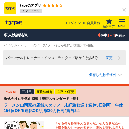
typeのアプリ
インストール
ログイン
会員登録
検討中(
0
)
MENU
4
求人検索結果
件中
1～4
件表示
パーソナルトレーナー・インストラクター × 駅から徒歩5分の転職・求人情報
パーソナルトレーナー・インストラクター／駅から徒歩5分
変更
保存した検索条件
PICK UP!
正社員
面接情報有
自己PR不要
株式会社丸千代山岡家【東証スタンダード上場】
ラーメン山岡家の店舗スタッフ｜未経験歓迎！週休3日制可！年休
156日OK*5連休OK*月収30万円可*賞与2回
「そろそろ将来考えなきゃな」そんなあなたへ。
上場企業ならではの安定と、家族を守れる収入を