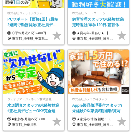
株式会社ジェットシステム
株式会社 ケー・エー・シー
PCサポート【面接1回】/最短
飼育管理スタッフ/未経験歓迎/
2週間で勤務開始/正社員デビ
定時退社/年休120日/産育休実
ュー歓迎/未経験9割以上/社員
績あり/連休取得OK/賞与年2
◇平均月収29万6,400円(各種手当含む) ◇住宅手当⇒最大家賃の半額支給 ◇賞与年2回支給 ■月給22万5,000円以上＋地域手当＋時間外手当＋住宅手当＋家族手当 ※経験やスキルに応じて給与を決定します ※試用期間2ヶ月あり（期間内は時給1,060円以上となります） └地域により上がる可能性があり／例：東京都時給1,370円 └その他待遇に差異なし ＜モデル月収例＞ 1年目：296,400円 3年目：320,000円 【固定残業代について】 なし（残業代は、実際の労働時間に応じて別途全額支給）
★賞与年2回あり★ 【未経験の方】月給20万7,750円～＋賞与年2回＋残業代全額支給＋交通費支給 【生物系大卒の方】月給21万3,750円～＋賞与年2回＋残業代全額支給＋交通費支給 ★手当が充実★ ・資格手当（実験動物技術者2級：月3,000円、1級：月7,000円） ・家族手当 ・住宅費用補助（転居を伴う転勤の場合：最大5年間支給） ・残業代全額支給 ※入社5年目程度で賞与4.6ヶ月分の支給実績あり ※月給の金額は、能力やスキルを考慮して決定します ※試用期間6ヶ月あり（雇用形態・給与・待遇に差異なし）
寮・住宅手当あり
回/急募求人
東京都_埼玉県_千葉県_愛知県_北海道_群馬県_長野県_富山県_石川県_静岡県_香川県_高知県_熊本県_長崎県_沖縄県
東京都_神奈川県_埼玉県_大阪府_愛知県_茨城県_三重県_京都府_佐賀県
ヴェオリア・ジェネッツ株式会社 関東支店 東京業務課
株式会社カメラのキタムラ
水道調査スタッフ#未経験歓迎
Apple製品修理受付スタッフ/
#正社員デビューOK#完全週休
未経験OK/家賃8割補助/賞与年
2日制#年休125日#資格取得支
2回/残業月平均4.7h/最大7連休
■東京都 月給22万5000円（東京地域手当3万円含）～25万円＋残業代全額支給＋各種手当 ■神奈川県 月給19万5000円～24万円＋残業代全額支給＋各種手当 ※年齢・経験を考慮し決定 ※試用期間3ヶ月（期間中の給与・待遇に差異はありません） ◆通勤手当あり（全額支給） ◆昇給年1回、賞与年2回。世界最大級の環境企業グループならではの安定した給与体系です。
★家賃の8割を補助！（限度額は地域により異なる） ※転勤による引っ越しが発生する場合 ＝＝＝＝＝＝＝＝＝＝＝＝＝＝＝＝＝＝＝＝＝＝＝ 例えば、家賃7.5万円なら6万円は会社で負担。 あなたが支払うのは、たったの1.5万円です！ 年間では自己負担額が約72万ほどお得になります！ ＝＝＝＝＝＝＝＝＝＝＝＝＝＝＝＝＝＝＝＝＝＝＝ 月給22万8,700円～26万3,100円＋賞与年2回（初回の支給は当社規定による）＋残業手当 ＜実際の給与例＞ *24歳:月給23万4,700円＋賞与年2回（初回の支給は当社規定による）＋残業手当＋諸手当 ※上記はあくまで参考月給です。ご経歴・年齢を考慮し、当社規定により決定します ※評価により昇給あり ※残業代は別途支給あり ※試用期間2ヶ月あり（期間中の給与・待遇に差異はありません） 【実在する社員の年収モデル】 年収530万円（30歳） 年収820万円（40歳） 【入社時の想定年収】 330万円～900万円
援有#社員数千人以上
OK
東京都_神奈川県
東京都_神奈川県_埼玉県_千葉県_大阪府_愛知県_北海道_岩手県_宮城県_秋田県_福島県_茨城県_栃木県_富山県_石川県_福井県_静岡県_岐阜県_三重県_兵庫県_京都府_滋賀県_奈良県_広島県_岡山県_徳島県_香川県_愛媛県_高知県_福岡県_熊本県_佐賀県_長崎県_大分県_宮崎県_沖縄県