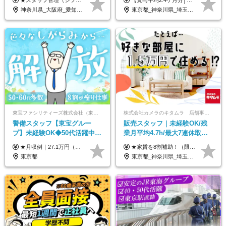
も選べる◆月25万円
賞与2.4ヶ月分◆残業少なめ
神奈川県_大阪府_愛知県_北海道_兵庫県_京都府_広島県_福岡県_大分県_宮崎県_鹿児島県_沖縄県
東京都_神奈川県_埼玉県_千葉県_茨城県_栃木県_群馬県
東宝ファシリティーズ株式会社（東宝株式会社100％出資）
株式会社カメラのキタムラ 店舗事業部【カメラのキタムラ】
警備スタッフ【東宝グルー
販売スタッフ｜未経験OK/残
プ】未経験OK◆50代活躍中
業月平均4.7h/最大7連休取得
◆1勤務で2日分休み◆8割が座
可/全国募集/家賃8割を会社が
★月収例｜27.1万円（月給+残業代2.4万円+資格手当0.2万円+家族手当0.85万円） ★賞与年2回＆充実した手当あり！ ■月給23万6,500円～＋賞与年2回＋各種手当 ┗月給には職務手当19,500円、調整手当15,000円、住宅手当18,500円、契約社員手当1,500円を含みます ※試用期間4ヶ月(期間中の給与・待遇の差異はありません) ━━━━━━━━━━ 各種手当も充実！ ━━━━━━━━━━ ★家族手当 ★役付手当 ★資格手当 ★年末年始勤務手当 ★交通費支給（月5万円以内／6ヶ月分の定期代を支給） ★残業・深夜残業手当（全額支給） ━━━━━━━━━━ 給与支給日は毎月25日です ━━━━━━━━━━ 例：1月1日付入社の場合 1月25日に基本給+変動しない手当を支給 2月25日に前月分の残業手当など変動する手当を支給
★家賃を8割補助！（限度額は地域により異なる） ※転勤による引っ越しが発生する場合 ＝＝＝＝＝＝＝＝＝＝＝＝＝＝＝＝＝＝＝＝＝＝＝ 例えば、家賃7.5万円なら6万円は会社で負担。 あなたが支払うのは、たったの1.5万円です！ 年間では自己負担額が約72万ほどお得になります！ ＝＝＝＝＝＝＝＝＝＝＝＝＝＝＝＝＝＝＝＝＝＝＝ 月給22万8,700円～26万3,100円＋賞与年2回（初回の支給は当社規定による）＋残業手当 ＜実際の給与例＞ *24歳:月給23万4,700円＋賞与年2回（初回の支給は当社規定による）＋残業手当＋諸手当 ※上記はあくまで参考月給です。ご経歴・年齢を考慮し、当社規定により決定します ※評価により昇給あり ※残業代は別途支給あり ※試用期間2ヶ月あり（期間中の給与・待遇に差異はありません） 【実在する社員の年収モデル】 年収530万円（30歳） 年収820万円（40歳） 【入社時の想定年収】 330万円～900万円
り仕事◆賞与年2回
負担/賞与年2回
東京都
東京都_神奈川県_埼玉県_千葉県_大阪府_愛知県_北海道_青森県_宮城県_秋田県_山形県_茨城県_群馬県_新潟県_長野県_富山県_静岡県_三重県_兵庫県_京都府_広島県_岡山県_鳥取県_山口県_徳島県_香川県_愛媛県_福岡県_熊本県_佐賀県_長崎県_大分県_宮崎県_鹿児島県