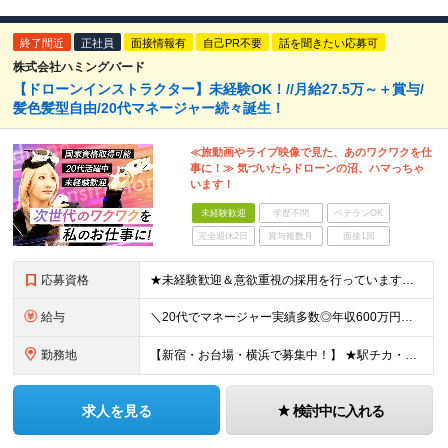
終了間近
正社員
面接情報有
自己PR不要
話を聞きたい応募可
株式会社ハミングバード
【ドローンインストラクター】未経験OK！//月給27.5万～＋賞与/
髪色髪型自由/20代マネージャー続々誕生！
≪旅動画やライブ映像で見た、あのワクワクを仕
事に！≫ 気づいたらドローンの沼、ハマっちゃ
います！
未経験歓迎
学歴不問
ベテランOK
完全週休2日
賞与複数月
面接1回
応募資格
★未経験歓迎＆意欲重視の採用を行っています★ ◆高卒以上 ◆要普通自動車免許（AT限定可） ◆35歳までの方（若手層の長期キャリア形成のため） ≪こんな方は大歓迎≫ ・ドローンに興味がある ・旅行
給与
＼20代でマネージャー実績多数◎年収600万円も可能！／ 月給27万5,000円～+業績賞与年1回+昇給年1回+交通費支給 ※固定残業代（6万1659円/40h分）を含みます。超過分は別途支給 ※
勤務地
【新宿・お台場・横浜で募集中！】 ★駅チカ・アクセス良好・屋内勤務★ 【お台場本校】 東京都港区台場1-7-1 アクアシティお台場3F 【新宿校】 東京都新宿区新宿5-16-4 新宿マルイ メン6
求人を見る
検討中に入れる