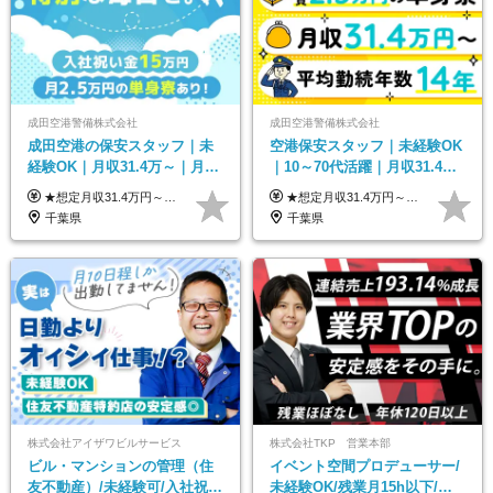
成田空港警備株式会社
成田空港警備株式会社
成田空港の保安スタッフ｜未
空港保安スタッフ｜未経験OK
経験OK｜月収31.4万～｜月
｜10～70代活躍｜月収31.4万
2.5万の単身寮｜住宅手当&家
&賞与年2回｜家族・住宅手当
★想定月収31.4万円～＋賞与年2回（59万円以上） ★入社お祝い金15万円支給 ★水道+光熱費無料の家賃がリーズナブルな社員寮(単身寮)あり！ ★住宅手当&家族手当あり 月給24万5000円以上(基本給21万1000円＋業務別手当35,000円)＋賞与年2回（賞与支給額：59万円以上を想定）＋残業代全額 ※みなし残業なし！残業代は全額支給します。 ※資格手当・深夜手当など、様々な手当をご用意しています。 ※入社お祝い金は１か月経過後、3ヶ月経過後、6ヶ月経過後に各5万円ずつ給与に加算して支給いたします。 ※指定の検定資格をお持ちの方には別途手当を支給します。入社後に取得した場合は給与に加算し支給します。 ・施設警備 1級7,000円 2級4,000円 ・交通誘導 1級7,000円 2級4,000円 ・雑踏警備 1級7,000円 2級4,000円 など
★想定月収31.4万円～＋賞与年2回（59万円以上） ★入社お祝い金15万円支給 ★水道+光熱費無料の家賃がリーズナブルな社員寮(単身寮)あり！ 月給24万5000円以上(基本給21万1000円＋業務別手当35,000円)＋賞与年2回（賞与支給額：59万円以上を想定）＋残業代全額 ※みなし残業なし！残業代は全額支給します。 ※資格手当・深夜手当など、様々な手当をご用意しています。 ※入社お祝い金は１か月経過後、3ヶ月経過後、6ヶ月経過後に各5万円ずつ給与に加算して支給いたします。 ※指定の検定資格をお持ちの方には別途手当を支給します。入社後に取得した場合は給与に加算し支給します。 ・施設警備 1級7,000円 2級4,000円 ・交通誘導 1級7,000円 2級4,000円 ・雑踏警備 1級7,000円 2級4,000円 など
族手当｜入社祝い金15万
｜光熱費0円の単身寮
千葉県
千葉県
株式会社アイザワビルサービス
株式会社TKP 営業本部
ビル・マンションの管理（住
イベント空間プロデューサー/
友不動産）/未経験可/入社祝い
未経験OK/残業月15h以下/豊