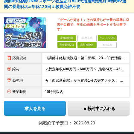
講師#未経験OK#eスポーツ教室あり#20代活躍#残業月0時間#2週
間の長期休み#年休120日＃教員免許不要
「ゲームが好き！」その気持ちが一番の武器に◎
若手目線で、学生の未来をサポートする仕事で
す！
未経験歓迎
学歴不問
ベテランOK
完全週休2日
賞与複数月
面接1回
応募資格
《講師未経験大歓迎！第二新卒・20～30代活躍中》 ◆大卒以上 ◆何らかのITまたはゲーム業界のご経験をお持ちの方 ┗プログラマー・ゲーム企画経験者など、職種・経験年数は不問！ 業界経験者であればご
給与
＜想定年収400万円～600万円＞ 月給24万～45万円+各種手当+賞与年2回 ※超過分は別途支給 ※試用期間3ヶ月あり（期間中は講師手当は減額支給、その他の待遇に差異なし） ※固定残業代：時間外労働
勤務地
★「西武新宿駅」から徒歩1分の好アクセス！ 東京都新宿区百人町1-5-6 ※(変更の範囲)上記を除く当社関連勤務地
残業時間
10時間以内
求人を見る
検討中に入れる
掲載終了予定日：
2026.08.20