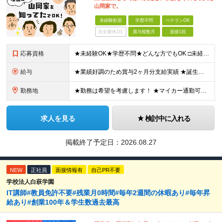
山岡家で。
未経験歓迎
学歴不問
ベテランOK
完全週休2日
賞与複数月
面接1回
応募資格
★未経験OK★学歴不問★どんな方でもOK □未経験・第二新卒・フリーター □ブランクがある方 □転職回数が気になる方 □飲食業界にチャレンジしたい方 「やってみたい」という気持ちがあれば、皆さん大
給与
★業績好調のため賞与2ヶ月分支給実績 ★誕生日手当など手当充実 ★年2回昇給チャンス有＆入社1年で店長昇格可 ★残業代全額支給（1分単位で支給） 【週休3日制の場合】 月給25万8,960円以上（固
勤務地
★勤務は希望を考慮します！ ★マイカー通勤可（駐車場完備） ★全国の各店舗で募集中！続々出店予定！ ～国内300店舗、47都道府県への展開を目標に出店中！～ ▼積極採用地域▼ ・中部（富山、石川、
求人を見る
検討中に入れる
掲載終了予定日：
2026.08.27
NEW
正社員
面接情報有
自己PR不要
学校法人白萩学園
IT講師#教員免許不要#残業月0時間#毎年2週間の休暇あり#毎年昇
給あり#創業100年＆学生数過去最高