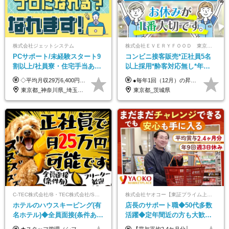
株式会社ジェットシステム
株式会社ＥＶＥＲＹＦＯＯＤ 東京本社
PCサポート/未経験スタート9
コンビニ接客販売*正社員5名
割以上/社員寮・住宅手当あり/
以上採用*酔客対応無し*年休
正社員デビューOK/20代～30
120日～*創業59年の安定基盤*
◇平均月収29万6,400円(各種手当含む) ◇住宅手当⇒最大家賃の半額支給 ◇賞与年2回支給 ■月給22万5,000円以上＋地域手当＋時間外手当＋住宅手当＋家族手当 ※経験やスキルに応じて給与を決定します ※試用期間2ヶ月あり（期間内は時給1,060円以上となります） └地域により上がる可能性があり／例：東京都時給1,370円 └その他待遇に差異なし ＜モデル月収例＞ 1年目：296,400円 3年目：320,000円 【固定残業代について】 なし（残業代は、実際の労働時間に応じて別途全額支給）
●毎年1回（12月）の昇給で給与にしっかり反映！ ●賞与年2回あり（6月・12月） 月給26万円＋賞与年2回＋交通費全額支給 役職の有無にかかわらず、日々の頑張りは正当に評価します！ リーダー・店長昇格後は等級に合わせて給与UP＋役職手当があるので、 納得感を持って働くことができます◎ ※経験・スキルを考慮の上、決定します ※上記金額には固定残業代（21時間分・3万7300円以上）を含みます。超過分は別途全額支給します ※試用期間3ヶ月間あり（期間中の給与・待遇に差異はありません）
代活躍中/全国募集
コンビニ経験者優遇
東京都_神奈川県_埼玉県_千葉県_大阪府_愛知県_北海道_青森県_岩手県_宮城県_秋田県_山形県_福島県_茨城県_群馬県_新潟県_山梨県_長野県_富山県_石川県_静岡県_岐阜県_三重県_兵庫県_京都府_滋賀県_奈良県_和歌山県_広島県_岡山県_鳥取県_島根県_山口県_徳島県_香川県_愛媛県_高知県_福岡県_熊本県_佐賀県_長崎県_大分県_宮崎県_沖縄県
東京都_茨城県
C-TEC株式会社/B・TEC株式会社/S・TEC株式会社【合同募集】
株式会社ヤオコー【東証プライム上場グループ】
ホテルのハウスキーピング(有
店長のサポート職◆50代多数
名ホテル)◆全員面接(条件あ
活躍◆定年間近の方も大歓
り)◆未経験OK◆リゾート地
迎！◆出勤はお昼から◆平均
★スタッフ管理（シフト調整など）の経験があれば【月給28万円以上】 ★賞与支給実績：基本給の2ヶ月分～3ヶ月分 ＝＝ライフスタイルに合わせて働き方を選べます＝＝ ■正社員 ＜未経験者＞月給25万円(寮なしの場合)～35万円＋賞与年2回 ＜経験者＞月給28万円～35万円＋賞与年2回 ※寮をご利用の場合は月給22万円～ ※経験やスキルに応じて決定します ※残業代全額支給 ※試用期間（3ヶ月間）中の雇用形態や待遇に差異はありません ※正社員の場合、転勤の可能性あり ■契約社員 月給22万円～＋残業代全額支給 ※契約社員の場合、賞与の支給および転勤の可能性はありません ※勤務時間や勤務日数の希望があればご相談に応じます ※試用期間なし ※契約の更新 有(勤務状況により判断する) 更新上限 有(通算契約期間の上限 1年/更新回数の上限 なし)
【賞与平均2.4ケ月分│決算賞与も20年以上連続で支給中！】 ＜月収例＞ 月収29万円（地域限定正社員／残業代・各種手当含む） 月収26万円（契約社員／残業代・各種手当含む） ◆月給：月給258,400円～361,500円＋残業代＋各種手当 ※給与は前職での経験、スキルを考慮し、決定します ※残業代は全額支給します ※契約社員としてご入社いただく方は、賞与額に差異あり。詳細は面接でお話しします ※試用期間3ヶ月あり。条件に変更はありません ※契約社員の場合：契約期間12カ月（更新あり） ※60歳未満でご入社いただいた方も、60歳になったタイミングで雇用形態は契約社員に切り替えとなります。