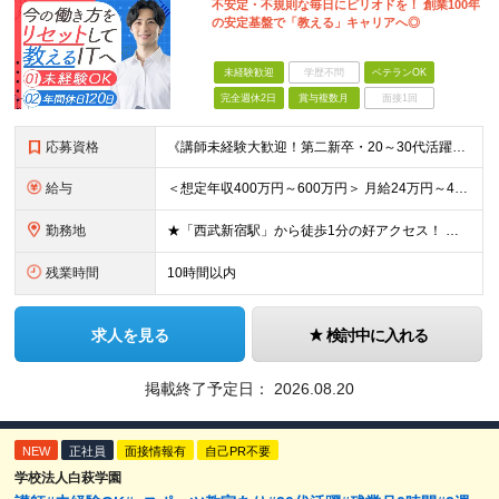
不安定・不規則な毎日にピリオドを！ 創業100年
の安定基盤で「教える」キャリアへ◎
未経験歓迎
学歴不問
ベテランOK
完全週休2日
賞与複数月
面接1回
応募資格
《講師未経験大歓迎！第二新卒・20～30代活躍中》 ◆大卒以上 ◆何らかのITまたはゲーム業界のご経験をお持ちの方 ┗プログラマー・ゲーム企画経験者など、職種・経験年数は不問！ 業界経験者であればご
給与
＜想定年収400万円～600万円＞ 月給24万円～45万円+各種手当+賞与年2回 ※超過分は別途支給 ※試用期間3ヶ月あり（期間中は講師手当は減額支給、その他の待遇に差異なし） ※固定残業代：時間外労
勤務地
★「西武新宿駅」から徒歩1分の好アクセス！ 東京都新宿区百人町1-5-6 ※(変更の範囲)上記を除く当社関連勤務地
残業時間
10時間以内
求人を見る
検討中に入れる
掲載終了予定日：
2026.08.20
NEW
正社員
面接情報有
自己PR不要
学校法人白萩学園