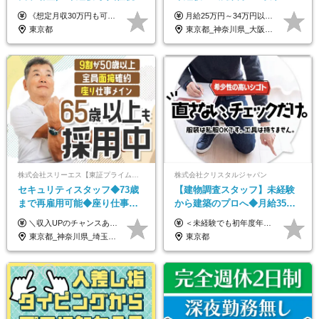
金10万円/月収30万円可/40～
富な福利厚生/全国募集/平均有
《想定月収30万円も可能！/想定年収380万円》 ■月給24万5000円以上＋賞与年2回(2カ月/2025年実績)＋時間外手当＋資格手当＋役職手当＋交通費 ………… ≪昇給、賞与、および各種諸手当について≫ ◇入社お祝い金（10万円 ※3カ月精勤後支給） ◇昇給/年1回 ◇賞与/年2回(2カ月/2025年実績) ◇時間外手当 ◇資格手当 └・ビル設備管理技能士1級（1万円/月） ・ビル設備管理技能士2級（5000円/月） ・建築物環境衛生管理技術者（1万円/月） ・防火管理技能者（3000円/月） ・消防設備士乙4類（3000円/月） 他 ◇役職手当 └・班長/サブリーダー/リーダー（5000円～2万円/月） ◇物件手当（最大2万円 ※物件により異なる） ◇退職金あり ※経験・年齢・能力を考慮した上、当社規定により優遇いたします。 ※3カ月の試用期間あり。その間の給与や福利厚生に差異はありません。 《モデル年収》 ・入社1年/35歳：年収380万円 ・入社3年/38歳：年収400万円
月給25万円～34万円以上＋各種手当＋残業代＋賞与年2回（昨年度2～4ヶ月分） 初年度想定年収：350万円～ ＜クラス・経験別の月給目安＞ ■メンバークラス：月給25万円以上 ■店長やSVなどのマネジメント経験者：月給30万円～スタート可 ■リーダークラス：月給34万円以上 ※月給は配属エリア・経験・能力を考慮して決定します（前職の経験・収入をお聞かせください）。 ※上記にはみなし残業手当20～30時間分（メンバー：3万1134円以上、経験5年以上：5万2448円以上、リーダー：5万9441円以上）を含みます。 ※超過分は別途支給いたします。
50代活躍/S102
給取得日数14.9日
東京都
東京都_神奈川県_大阪府_愛知県_北海道_宮城県_静岡県_京都府_広島県_福岡県
株式会社スリーエス【東証プライム上場グループ】
株式会社クリスタルジャパン
セキュリティスタッフ◆73歳
【建物調査スタッフ】未経験
まで再雇用可能◆座り仕事中
から建築のプロへ◆月給35万
心◆東証プライム上場G◆応
円～＋賞与年2回◆官公庁・
＼収入UPのチャンスあり◎昇給も可能です！／ ◆正社員 月給(地域による）＋グレード手当、深夜手当、残業代（全額支給）等の各種手当＋賞与年2回 ＜東京都／神奈川県（横浜市）＞ 月給21万4000円～27万円 ＜埼玉県／千葉県＞ 月給19万90000円～25万1000円 ＜栃木県／茨城県／山梨県＞ 月給18万4000円～23万6000円 【試用期間】 正社員：3ヵ月 アルバイト：なし ※試用期間と本採用後の給与・待遇に差異はありません ※グレード手当、深夜手当の詳細額は面接にてご案内させていただきます ※正社員は60歳定年のため、60代の方は嘱託社員での採用です。給与条件は嘱託給与となり、退職金と賞与がありません ＼正社員は「グレード認定制」という評価あり！制度勤続年数等に応じて入社時から手当を支給／ ◆グレードI：＋2000円（入社時～） ◆グレードII：＋5000円（在籍1年以上＆当社基準に当てはまる方） ◆グレードIII：＋1万円（社内試験の合格者） ◆アルバイト・パート 東京都:時給1226円 神奈川県:時給1225円 千葉県：時給1140円 埼玉県:時給1141円 栃木県:1068円 茨城県:1074円 山梨県:1052円
＜未経験でも初年度年収490万円～＞ ◆月給35万円～65万円＋賞与年2回（7月・12月） 【なぜ未経験に35万円を払えるのか】 UR都市機構様・日本郵政様・官公庁との直取引で中間マージンがなく、修繕・緊急対応だけで年4,000～5,000件。仕事が途切れない基盤があるため、調査を担う人材に相応の給与を支払えます。 【昇給について】 年齢や社歴ではなく、成長と貢献に応じて昇給する仕組みです。1回の昇給で年収100万円UPした社員もいます。 ※経験・スキルに応じて加給・優遇いたします ※試用期間3ヶ月（その間の給与・待遇に差異はありません） ※上記月給には、固定残業代（月45時間分／8.8万円～16.5万円）を含みます。超過分は別途全額支給します ※実際の残業は月平均10時間程度です。固定残業代は残業の有無にかかわらず全額支給します 【固定残業代について】 固定残業45時間分（88,000円～165,000円）を含む ※超過分は別途全額支給
募者全員面接◆賞与年2回
UR直取引◆残業月10h
東京都_神奈川県_埼玉県_千葉県_茨城県_栃木県_山梨県
東京都