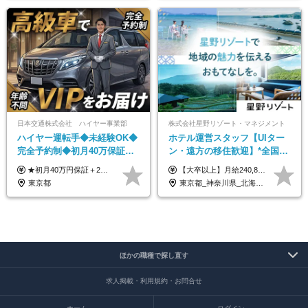
日本交通株式会社 ハイヤー事業部
株式会社星野リゾート・マネジメント
ハイヤー運転手◆未経験OK◆
ホテル運営スタッフ【UIター
完全予約制◆初月40万保証◆
ン・遠方の移住歓迎】*全国募
平均年収600万◆約4ヶ月研修
集*週休3日/年休161日可*未経
★初月40万円保証＋2～6ヶ月目35万円保証 ★平均年収600万円 月給236,000円（一律手当含む）＋運転手当（運転した時間に応じて支給）＋残業代＋賞与年2回 ※基礎研修期間（10日間）は日給1万円を支給します ※試用期間中（3ヶ月）の給与・待遇に差異はありません ※残業代は全額支給します
【大卒以上】月給240,800円以上+賞与2回+各種手当 【短大・専門学校卒】月給204,400円以上+賞与2回+各種手当 【上記以外】月給187,000円以上+賞与2回+各種手当 ※経験、資格、能力等を考慮の上、決定いたします ※残業代全額支給 ※試用期間3ヶ月（条件変更なし）
あり◆運転は1日4hほど
験OK*新規開業あり
東京都
東京都_神奈川県_北海道_青森県_山形県_福島県_栃木県_群馬県_山梨県_長野県_石川県_静岡県_岐阜県_京都府_広島県_島根県_山口県_高知県_長崎県_大分県_鹿児島県_沖縄県
ほかの職種で探し直す
求人掲載・利用規約・お問合せ