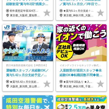
経験歓迎*賞与年2回*残業少な
／賞与5.1ヶ月分／3年目で年
め*産育休取得実績豊富*可愛
収730万円も可／食事手当あり
初年度想定年収324万円～690万円！ ◆全国一律 月給230,000円～＋賞与＋通勤手当＋役職手当＋時間外手当 《手当充実！》 ＊昇給/年1回 ＊賞与/年2回（7月/12月） ＊通勤手当：交通費支給（規定あり） ＊時間外手当 ＊販売職手当 ＊役職手当 《キャリアパス》 ▼店長（32歳）／年収400万円 ▼トレーナー（37歳）／年収500万円 ▼SV（40歳）／年収570万円 ※SVとして活躍された場合、574万円以上に昇給も目指せます。 日頃のお店での頑張りをしっかり評価する体制を整えており、 ご自身の努力次第で昇給する制度を用意しています！ 《ゆくゆくは・・・》 ■店舗スタッフをとりまとめ、お店づくりを主体で行う店長へ ■複数店舗を統括するトレーナーへとキャリアアップ ■様々な規模の店舗を経験しSVとして活躍した後は、本社の教育担当や店舗支援を担う本部スタッフとして活躍いただけます。 ※経験・能力を考慮の上、当社規定により優遇いたします。 ※入社日から6カ月間の試用期間あり。その間の待遇に差異はありません。
★賞与5.1ヶ月分支給！ ★入社3年目・30代で年収730万円の先輩も活躍中！ ★入社1年目・20代で月収29万円の実績あり 月給：22.5万円～30.5万円＋各種手当＋賞与年2回＋残業代全額支給 ※経験・能力などを考慮のうえ決定します ※上記月給には食事手当(5000円／月）を含みます ※残業代は分単位で100％支給いたします ※試用期間3ヶ月。その間の給与・待遇に差異はありません 【月収例】 ◆33.5万円／31歳 入社7か月 ◆38.5万円／32歳 入社1年目 ◆48.4万円／44歳 入社12年目 ※経験・能力などを考慮のうえ決定 ※月収・給与例には休日手当も含みます 【手当詳細】 ◆交通費規定支給（上限3万5000円／月） ◆時間外手当全額支給 ◆休日出勤手当 ◆港湾住宅あり（1R・2万円台～） ◆資格取得支援制度：全額負担 ◆地域手当：関東地区1万円／月
い制服*社割有
／年休120日以上
東京都_大阪府_愛知県_北海道_栃木県_静岡県_兵庫県_京都府_福岡県
東京都_神奈川県_大阪府_愛知県_兵庫県
西日本旅客鉄道株式会社【JR西日本】
イオンディライトセキュリティ株式会社（イオングループ）
運輸職スタッフ／未経験OK／
入退館受付/巡回スタッフ◆未
賞与5.42ヶ月分支給予定／残
経験OK◆転職回数不問◆複数
業月11h程／年休119日+有給
勤務地で募集中◆ブランクあ
★賞与5.42ヶ月分支給予定あり！ （大卒以上）月給24万1,692円～39万5,780円＋各種手当＋賞与2回 （高卒以上）月給22万2,662円～39万5,780円＋各種手当＋賞与2回 ※上記は2025年度新卒支払額（京阪神地区）となります ※勤務地・学歴で異なり、ご経験・能力等をふまえた金額を加算します ※残業代は別途全額支給します ※当社規程に基づき決定します ※試用期間あり（3ヶ月／待遇に変更はありません） ※基本給以外の諸手当として扶養・職務・時間外・通勤手当等を支給します ※京阪神地区以外の勤務地の場合 月給（大卒）23万0,706円～／月給（高卒）21万2,541円～となります
★賞与年2回あり ★入社祝い金3万円支給 ★出産祝い金や育児支援金などの手当も充実！ ≪給与モデル≫ 【東京】基本給27万2780円/月給＋時間外手当（25h） 【愛知】基本給25万4990円/月給＋時間外手当（25h） 【大阪】基本給25万4990円/月給＋時間外手当（25h） 【福岡】基本給23万7200円/月給＋時間外手当（25h） -------------- ▽各地の給与は下記をご確認ください！ ■北海道 月給20万円～ ■東北 月給20万円～ ■北関東 埼玉／月給22万5000円～ 茨城・群馬・新潟／月給20万円～ ■南関東 東京・神奈川／月給23万円～ 千葉／月給22万5000円～ 山梨／月給20万円～ ■中部 愛知／月給21万5000円～ 長野・岐阜・三重／月給20万円～ ■関西 大阪／月給21万5000円～ 京都・兵庫／月給21万円～ 滋賀・奈良／月給20万円～ ■中四国 岡山・山口・四国・広島／月給20万円～ ■九州 福岡・鹿児島・長崎／月給20万円～
平均18.7日
りOK◆室内業務がメイン
大阪府_新潟県_富山県_石川県_福井県_三重県_兵庫県_京都府_滋賀県_奈良県_和歌山県_広島県_岡山県_鳥取県_島根県_山口県_福岡県
東京都_神奈川県_千葉県_北海道_福島県_長野県_岐阜県_三重県_京都府_福岡県