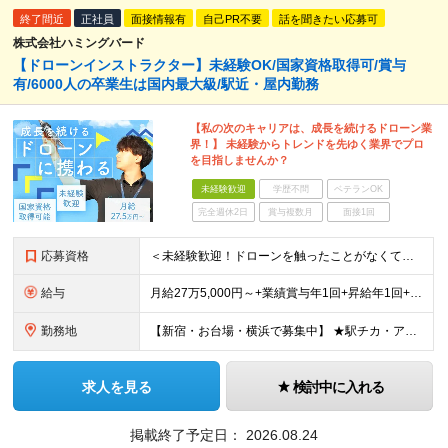
終了間近
正社員
面接情報有
自己PR不要
話を聞きたい応募可
株式会社ハミングバード
【ドローンインストラクター】未経験OK/国家資格取得可/賞与
有/6000人の卒業生は国内最大級/駅近・屋内勤務
【私の次のキャリアは、成長を続けるドローン業
界！】 未経験からトレンドを先ゆく業界でプロ
を目指しませんか？
未経験歓迎
学歴不問
ベテランOK
完全週休2日
賞与複数月
面接1回
応募資格
＜未経験歓迎！ドローンを触ったことがなくて不安という方もまずはご応募ください！＞ ◆高卒以上 ◆要普通自動車免許（AT限定可） ◆35歳までの方（若手層の長期キャリア形成のため） ＼下記に当てはま
給与
月給27万5,000円～+業績賞与年1回+昇給年1回+交通費支給 ※固定残業代（6万1659円/40h分）を含みます。超過分は別途支給 ※試用期間3ヶ月あり（待遇・条件面の差異はありません）
勤務地
【新宿・お台場・横浜で募集中】 ★駅チカ・アクセス良好・屋内勤務 【お台場本校】 東京都港区台場1-7-1 アクアシティお台場3F 【新宿校】 東京都新宿区新宿5-16-4 新宿マルイ メン6F
求人を見る
検討中に入れる
掲載終了予定日：
2026.08.24