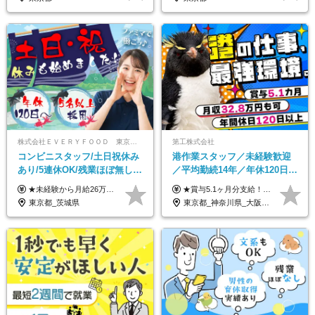
株式会社ＥＶＥＲＹＦＯＯＤ 東京本社
第工株式会社
コンビニスタッフ/土日祝休み
港作業スタッフ／未経験歓迎
あり/5連休OK/残業ほぼ無し/
／平均勤続14年／年休120日以
賞与年2回/トイレ掃除・夜勤
上／食事手当・家族手当あり
★未経験から月給26万円スタート！ ★毎年1回（12月）の昇給＋賞与（年2回）で給与にしっかり反映！ 月給26万円＋賞与年2回＋交通費全額支給 ※リーダー・店長昇格後は基本給2万円UP＋役職手当支給 ※経験・スキルを考慮の上、決定します ※上記金額には固定残業代（21時間分・3万7300円以上）を含みます。超過分は別途全額支給します ※試用期間3ヶ月間あり（期間中の給与・待遇に差異はありません）
★賞与5.1ヶ月分支給！ ★入社3年目・30代で年収730万円の先輩も活躍中！ ★入社1年目・20代で月収29万円の実績あり 月給：22.5万円～30.5万円＋各種手当＋賞与年2回＋残業代全額支給 ※経験・能力などを考慮のうえ決定します ※上記月給には食事手当(5000円／月）を含みます ※残業代は分単位で100％支給いたします ※試用期間3ヶ月。その間の給与・待遇に差異はありません 【月収例】 ◆33.5万円／31歳 入社7か月 ◆38.5万円／32歳 入社1年目 ◆48.4万円／44歳 入社12年目 ※経験・能力などを考慮のうえ決定 ※月収・給与例には休日手当も含みます 【手当詳細】 ◆交通費規定支給（上限3万5000円／月） ◆時間外手当全額支給 ◆休日出勤手当 ◆港湾住宅あり（1R・2万円台～） ◆資格取得支援制度：全額負担 ◆地域手当：関東地区1万円／月
無し/面接1回
／賞与5.1ヶ月分
東京都_茨城県
東京都_神奈川県_大阪府_愛知県_兵庫県