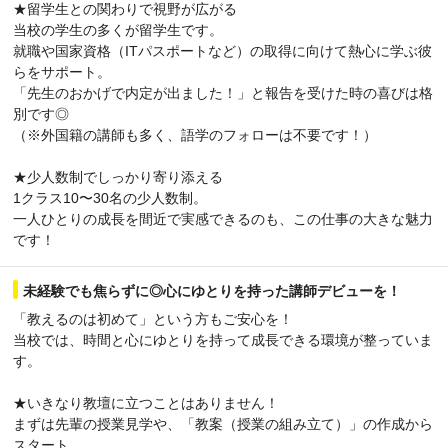
★留学生との関わりで視野が広がる
当校の学生の多くが留学生です。
就職や国家資格（ITパスポートなど）の取得に向けて熱心に学ぶ彼
らをサポート。
「先生のおかげで内定が出ました！」と報告を受けた時の喜びは格
別です◎
（※外国籍の講師も多く、語学のフォローは不要です！）
★少人数制でしっかり寄り添える
1クラス10〜30名の少人数制。
一人ひとりの成長を間近で実感できるのも、この仕事の大きな魅力
です！
未経験でも焦らずに◎心にゆとりを持った講師デビューを！
「教えるのは初めて」という方もご安心を！
当校では、時間と心にゆとりを持って成長できる環境が整っていま
す。
★いきなり教壇に立つことはありません！
まずは先輩の授業見学や、「教案（授業の組み立て）」の作成から
スタート。