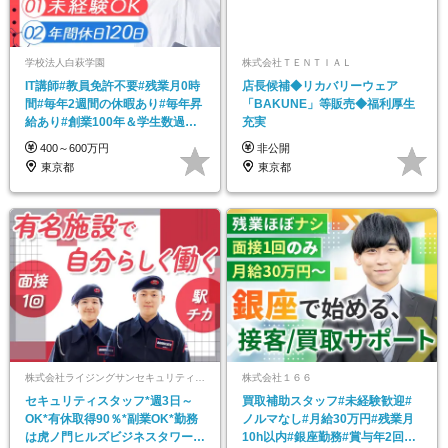
学校法人白萩学園
株式会社ＴＥＮＴＩＡＬ
IT講師#教員免許不要#残業月0時
店長候補◆リカバリーウェア
間#毎年2週間の休暇あり#毎年昇
「BAKUNE」等販売◆福利厚生
給あり#創業100年＆学生数過去
充実
最高
400～600万円
非公開
東京都
東京都
株式会社ライジングサンセキュリティーサービス 東京オペレーションセンター
株式会社１６６
セキュリティスタッフ*週3日～
買取補助スタッフ#未経験歓迎#
OK*有休取得90％*副業OK*勤務
ノルマなし#月給30万円#残業月
は虎ノ門ヒルズビジネスタワーな
10h以内#銀座勤務#賞与年2回#