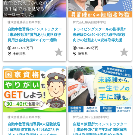
株式会社勝英自動車学校
株式会社勝英自動車学校
自動車教習所のインストラクター
ドライビングスクールの指導員#
#未経験歓迎#賞与あり#資格取得
未経験OK#40･50代活躍中#家族
費用は会社負担#マイカー通勤
向けの社割あり#資格取得支援あ
OK
り
300～450万円
300～450万円
神奈川県
埼玉県
株式会社勝英自動車学校
株式会社向ケ丘自動車学校
自動車教習所指導員#未経験歓迎
自動車教習所のインストラクター
#資格取得支援あり#月給27万円
｜未経験OK*賞与年2回*国家資格