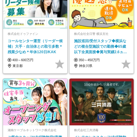
株式会社ドゥファイン
株式会社全日警 横浜支社
コールセンター運営（リーダー候
施設巡回/受付スタッフ◆横浜な
補）大手・自治体との取引多数＊
どの複合型施設での勤務◆65歳
残業少なめ＊年休120日/KAK
以下全員面接◆賞与実績2.6ヵ月
◆社員寮あり
400～600万円
350～450万円
東京都
神奈川県
湘南ケーブルネットワーク株式会社
株式会社三共消毒