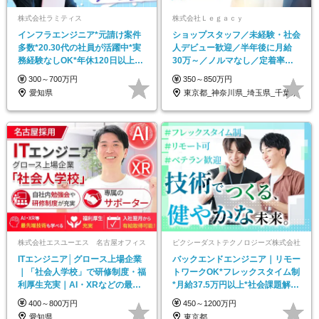
株式会社ラミティス
株式会社Ｌｅｇａｃｙ
インフラエンジニア*元請け案件
ショップスタッフ／未経験・社会
多数*20.30代の社員が活躍中*実
人デビュー歓迎／半年後に月給
務経験なしOK*年休120日以上*
30万～／ノルマなし／定着率
夜勤なし
100％／残業基本なし
300～700万円
350～850万円
愛知県
東京都_神奈川県_埼玉県_千葉県
株式会社エスユーエス 名古屋オフィス
ピクシーダストテクノロジーズ株式会社
ITエンジニア│グロース上場企業
バックエンドエンジニア｜リモー
｜「社会人学校」で研修制度・福
トワークOK*フレックスタイム制
利厚生充実｜AI・XRなどの最先
*月給37.5万円以上*社会課題解決
端技術│転勤無
プロダクト
400～800万円
450～1200万円
愛知県
東京都