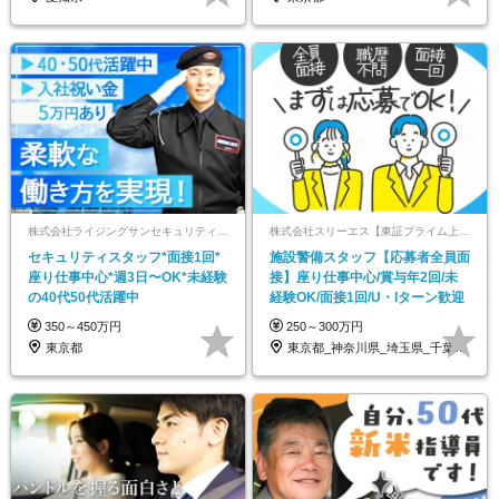
株式会社ライジングサンセキュリティーサービス 東京オペレーションセンター
株式会社スリーエス【東証プライム上場グループ】
セキュリティスタッフ*面接1回*
施設警備スタッフ【応募者全員面
座り仕事中心*週3日〜OK*未経験
接】座り仕事中心/賞与年2回/未
の40代50代活躍中
経験OK/面接1回/U・Iターン歓迎
350～450万円
250～300万円
東京都
東京都_神奈川県_埼玉県_千葉県_茨城県…