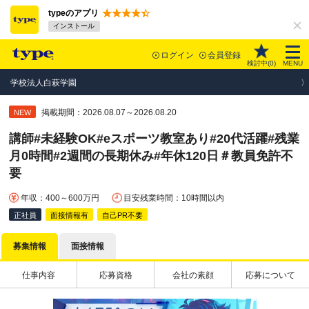
typeのアプリ
インストール
ログイン
会員登録
検討中(
0
)
MENU
学校法人白萩学園
掲載期間：2026.08.07～2026.08.20
NEW
講師#未経験OK#eスポーツ教室あり#20代活躍#残業
月0時間#2週間の長期休み#年休120日＃教員免許不
要
年収：400～600万円
目安残業時間：10時間以内
正社員
面接情報有
自己PR不要
募集情報
面接情報
仕事内容
応募資格
会社の素顔
応募について