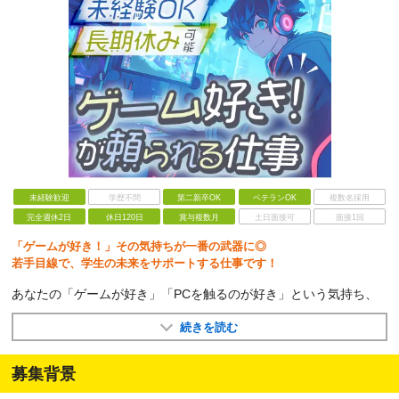
未経験歓迎
学歴不問
第二新卒OK
ベテランOK
複数名採用
完全週休2日
休日120日
賞与複数月
土日面接可
面接1回
「ゲームが好き！」その気持ちが一番の武器に◎
若手目線で、学生の未来をサポートする仕事です！
あなたの「ゲームが好き」「PCを触るのが好き」という気持ち、
続きを読む
募集背景