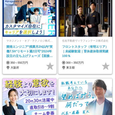
マネジメント・オブ・テクノロジ株式会社
住友不動産ヴィラフォンテーヌ株式会社
開発エンジニア*残業月2h以内*実
フロントスタッフ（有明エリア）
働7.5h*リモート週2日可*2024年
｜未経験歓迎｜育休産休取得実績
設立の立ち上げフェーズ【面接1
100％
回】
350～550万円
300～350万円
大阪府
東京都