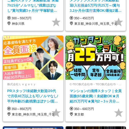
ご案内スタッフ*未経験歓迎*実働
メンテナンススタッフ/未経験歓
7h15分*ノルマなし*残業ほぼな
迎/入社祝金5万円/月25万～/賞与
し*賞与実績3ヶ月分*平塚駅徒歩3
3.2か月分/直行直帰OK/最短2週間
分
で内定
300～550万円
350～450万円
神奈川県
東京都_神奈川県_埼玉県_千葉県_愛知県
株式会社Ｌｅｇａｃｙ
C-TEC株式会社/B・TEC株式会社/S・TEC株式会社【合同募集】
PRスタッフ/未経験大歓迎/20代
マンションの清掃スタッフ｜全員
で月収40万以上も可/ノルマなし/
面接(65歳未満)！未経験OK★月
平均年齢25歳/残業ほぼナシ/面接
給25万円可★賞与2～3ヶ月分の
1回
実績★町田勤務
350～850万円
350～600万円
東京都_神奈川県_埼玉県_千葉県_大阪府…
東京都