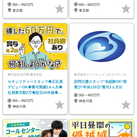
ど
研修充実
350～450万円
400～600万円
東京都
東京都
株式会社全日警 横浜支社
株式会社イノベイションオブメディカルサービス
セキュリティースタッフ◆正社員
訪問介護スタッフ*未経験OK*残
デビューOK◆賞与実績2.6ヵ月◆
業少*年休120日*賞与3ヵ月分
社員寮月額2万◆設立60年超◆希
300～450万円
望休/連休OK
350～450万円
神奈川県
神奈川県