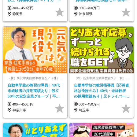
以上（資格取得後）#マイカー通
*資格取得期間は実務ゼロ*有休取
勤OK#転勤なし
得ほぼ100％
300～450万円
300～400万円
静岡県
神奈川県
（株）所沢中央自動車教習所／（株）南横浜自動車学校／（株）新神戸ドライヴィングスクール【合同募集】
（株）所沢中央自動車教習所／（株）南横浜自動車学校／（株）新神戸ドライヴィングスクール【合同募集】
自動車学校の教習指導員｜40代
自動車学校の教習指導員【応募資
未経験者の採用実績あり｜設立
格は免許のみ】40代・未経験者
60年の安定企業グループ｜平均
の採用実績あり｜元ドライバーも
勤続年数17年
活躍中｜住宅手当あり
400～450万円
300～450万円
神奈川県
埼玉県