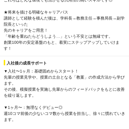
★将来を描ける明確なキャリアパス
講師として経験を積んだ後は、学科長→教務主任→事務局長→副学
院長といった
先のキャリアをご用意！
「年齢を重ねたらどうしよう…」という不安とは無縁です。
創業100年の安定基盤のもと、着実にステップアップしていけま
す！
入社後の成長サポート
▼入社〜1ヶ月：基礎固めからスタート！
先輩の授業見学や、授業の土台となる「教案」の作成方法から学び
ます。
その後、模擬授業を実施し先輩からのフィードバックをもとに改善
を繰り返します。
▼1ヶ月〜：無理なくデビュー◎
週10コマ前後の少ないコマ数から授業を担当し、徐々に慣れていき
ます。