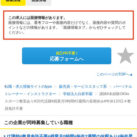
募集情報
面接情報
この求人には面接情報があります。
面接情報には、選考フローや面接内容だけでなく、面接内容や質問のポ
イントなどの情報があります。「面接情報タブ」からぜひチェックして
ください。
自己PR不要！
応募フォームへ
このページのTOPへ▲
転職・求人情報サイトのtype
販売員・サービススタッフ系
パーソナル
トレーナー・インストラクター
学校法人白萩学園
講師#未経験OK#e
スポーツ教室あり#20代活躍#残業月0時間#2週間の長期休み#年休120日＃教
員免許不要
この企業が同時募集している職種
IT講師#教員免許不要#残業月0時間#毎年2週間の休暇あり#毎年昇