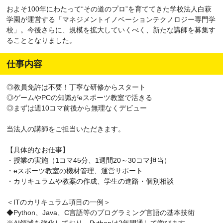
およそ100年にわたって“その道のプロ”を育ててきた学校法人白萩
学園が運営する「マネジメントイノベーションテクノロジー専門学
校」。今後さらに、規模を拡大していくべく、新たな講師を募集す
ることとなりました。
仕事内容
◎教員免許は不要！丁寧な研修からスタート
◎ゲームやPCの知識がeスポーツ教室で活きる
◎まずは週10コマ前後から無理なくデビュー
当法人の講師をご担当いただきます。
【具体的なお仕事】
・授業の実施（1コマ45分、1週間20～30コマ担当）
・eスポーツ教室の機材管理、運営サポート
・カリキュラムや教案の作成、学生の進路・個別相談
＜ITのカリキュラム項目の一例＞
◆Python、Java、C言語等のプログラミング言語の基本技術
※AI領域を強化しており、Pythonは2年間通して学びます。