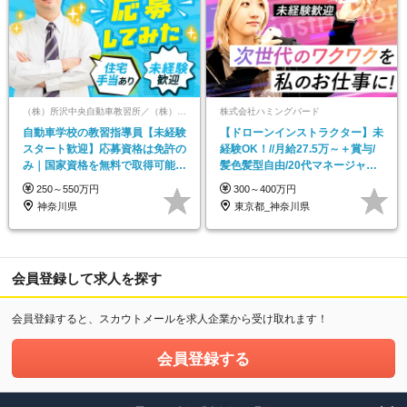
（株）所沢中央自動車教習所／（株）南横浜自動車学校／（株）新神戸ドライヴィングスクール【合同募集】
株式会社ハミングバード
自動車学校の教習指導員【未経験
【ドローンインストラクター】未
スタート歓迎】応募資格は免許の
経験OK！//月給27.5万～＋賞与/
み｜国家資格を無料で取得可能｜
髪色髪型自由/20代マネージャー
研修6ヶ月
続々誕生！
250～550万円
300～400万円
神奈川県
東京都_神奈川県
会員登録して求人を探す
会員登録すると、スカウトメールを求人企業から受け取れます！
会員登録する