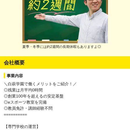
夏季・冬季には約2週間の長期休暇もありますよ◎
会社概要
事業内容
＼白萩学園で働くメリットをご紹介！／
◎残業は月平均0時間
◎創業100年を超えるの安定基盤
◎eスポーツ教室を完備
◎教員免許・講師経験不問
==========
【専門学校の運営】