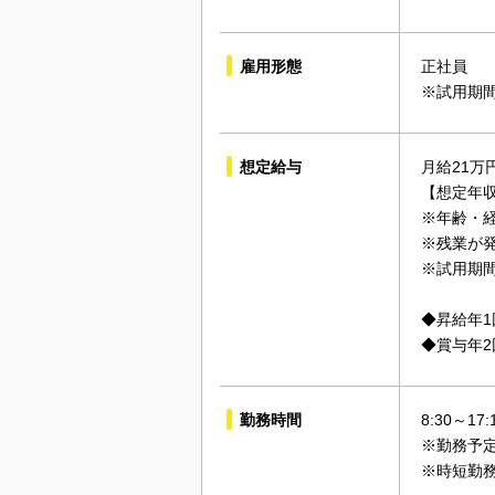
雇用形態
正社員
※試用期
想定給与
月給21万円
【想定年収
※年齢・
※残業が
※試用期
◆昇給年1回
◆賞与年2
勤務時間
8:30～17
※勤務予
※時短勤