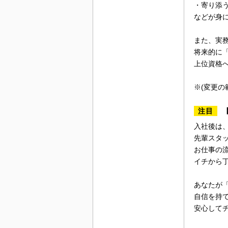
・寄り添
などが身
また、実
将来的に
上位資格
※(変更の
注目
【
入社後は
先輩スタッ
お仕事の
イチから
あなたが
自信を持
安心して