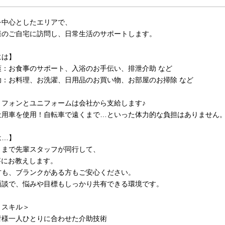
を中心としたエリアで、
様のご自宅に訪問し、日常生活のサポートします。
には】
護：お食事のサポート、入浴のお手伝い、排泄介助 など
助：お料理、お洗濯、日用品のお買い物、お部屋のお掃除 など
トフォンとユニフォームは会社から支給します♪
社用車を使用！自転車で遠くまで…といった体力的な負担はありません
は…】
くまで先輩スタッフが同行して、
寧にお教えします。
方も、ブランクがある方もご安心ください。
面談で、悩みや目標もしっかり共有できる環境です。
くスキル＞
者様一人ひとりに合わせた介助技術