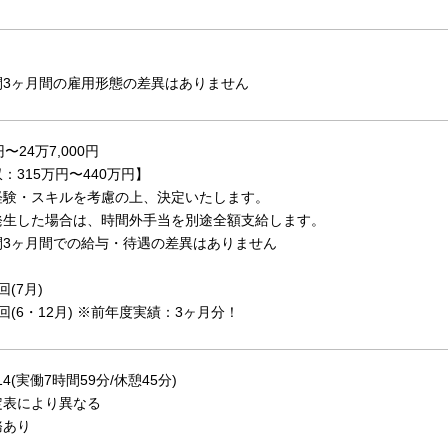
間3ヶ月間の雇用形態の差異はありません
〜24万7,000円
：315万円〜440万円】
経験・スキルを考慮の上、決定いたします。
発生した場合は、時間外手当を別途全額支給します。
間3ヶ月間での給与・待遇の差異はありません
(7月)
回(6・12月) ※前年度実績：3ヶ月分！
:14(実働7時間59分/休憩45分)
定表により異なる
務あり