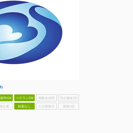
明
）
新卒OK
ベテランOK
複数名採用
完全週休2日
場企業
転勤なし
土日面接可
面接1回