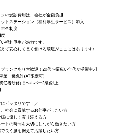
ックの受診費用は、会社が全額負担
ィットステーション（福利厚生サービス）加入
出年金制度
制度
厚い福利厚生が魅力です。
据えて安心して長く働ける環境がここにはあります♪
ブランクあり大歓迎！20代〜幅広い年代が活躍中♪】
車第一種免許(AT限定可)
初任者研修(旧ヘルパー2級)以上
問
方にピッタリです！／
人、社会に貢献するお仕事がしたい方
者様に優しく寄り添える方
ベートの時間を大切にしながら働きたい方
業で長く腰を据えて活躍したい方