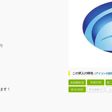
)
この求人の特色
（
アイコンの説
未経験歓迎
学歴不問
第二
ます！
休日120日
賞与複数月
上