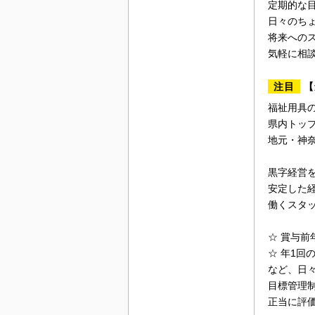
定期的な
日々のち
将来への
気軽に相
注目
【
福祉用具
県内トッ
地元・神奈
黒字経営
安定した
働くスタ
☆ 賞与前
☆ 年1回
など、日
目標管理
正当に評