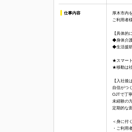
仕事内容
厚木市内
ご利用者
【具体的
◆身体介
◆生活援
★スマー
★移動は
【入社後
自信がつ
OJTで丁
未経験の
定期的な
＜身に付
・ご利用