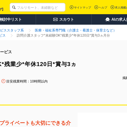
サイトマップ
ヘルプ
求人掲載
検討中リスト
スカウト
AIの求
ビススタッフ系
医療・福祉系専門職（介護士・看護士・保育士など）
ビス
訪問介護スタッフ*未経験OK*残業少*年休120日*賞与3ヵ月分
ービス
*残業少*年休120日*賞与3ヵ
掲載
目安残業時間：10時間以内
でプライベートも大切にできる介