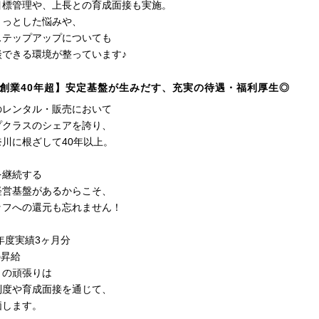
目標管理や、上長との育成面接も実施。
ょっとした悩みや、
ステップアップについても
談できる環境が整っています♪
創業40年超】安定基盤が生みだす、充実の待遇・福利厚生◎
のレンタル・販売において
プクラスのシェアを誇り、
川に根ざして40年以上。
を継続する
経営基盤があるからこそ、
ッフへの還元も忘れません！
年度実績3ヶ月分
の昇給
々の頑張りは
制度や育成面接を通じて、
価します。