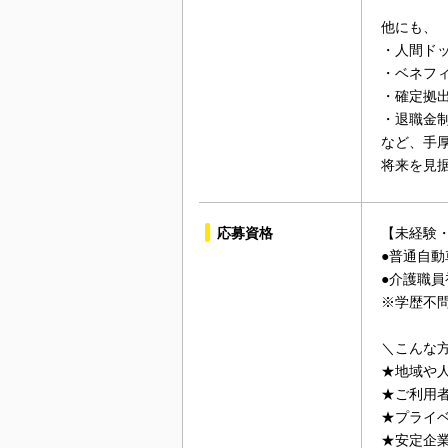
他にも、
・人間ド
・ベネフ
・確定拠
・退職金
など、手
将来を見
応募資格
【未経験・
●普通自動
●介護職員
※学歴不
＼こんな
★地域や
★ご利用
★プライ
★安定企