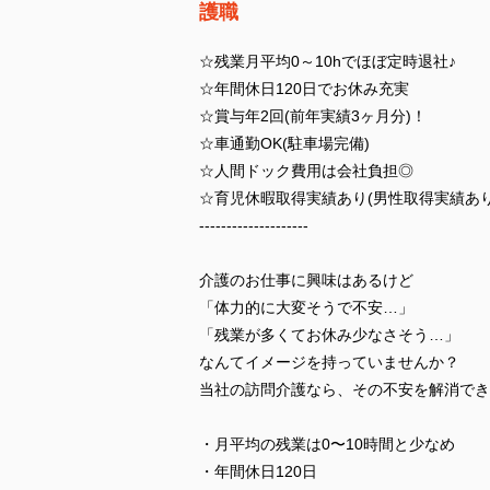
護職
☆残業月平均0～10hでほぼ定時退社♪
☆年間休日120日でお休み充実
☆賞与年2回(前年実績3ヶ月分)！
☆車通勤OK(駐車場完備)
☆人間ドック費用は会社負担◎
☆育児休暇取得実績あり(男性取得実績あり
--------------------
介護のお仕事に興味はあるけど
「体力的に大変そうで不安…」
「残業が多くてお休み少なさそう…」
なんてイメージを持っていませんか？
当社の訪問介護なら、その不安を解消でき
・月平均の残業は0〜10時間と少なめ
・年間休日120日