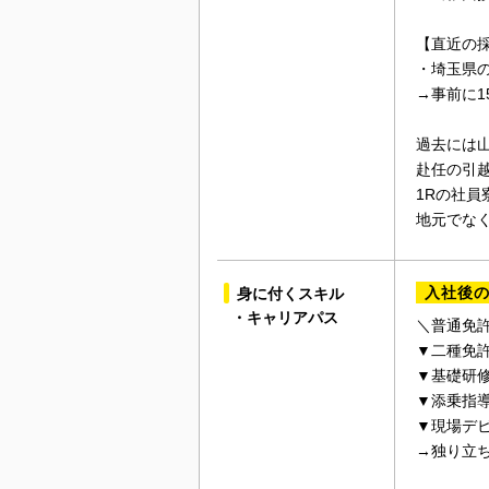
【直近の
・埼玉県
→事前に
過去には
赴任の引
1Rの社
地元でな
入社後
身に付くスキル
・キャリアパス
＼普通免
▼二種免
▼基礎研修
▼添乗指
▼現場デ
→独り立