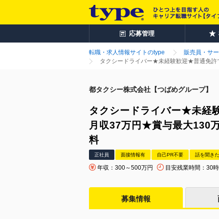
応募管理
転職・求人情報サイトのtype
販売員・サー
タクシードライバー★未経験歓迎★普通免許で
都タクシー株式会社【つばめグループ】
タクシードライバー★未経
月収37万円★賞与最大13
料
正社員
面接情報有
自己PR不要
話を聞き
年収：300～500万円
目安残業時間：30
募集情報