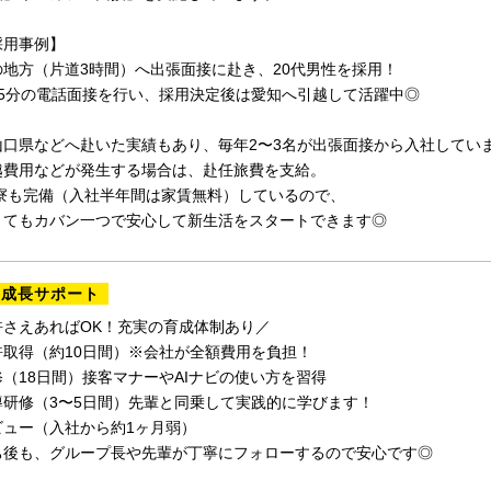
採用事例】
の地方（片道3時間）へ出張面接に赴き、20代男性を採用！
15分の電話面接を行い、採用決定後は愛知へ引越して活躍中◎
山口県などへ赴いた実績もあり、毎年2〜3名が出張面接から入社してい
越費用などが発生する場合は、赴任旅費を支給。
員寮も完備（入社半年間は家賃無料）しているので、
くてもカバン一つで安心して新生活をスタートできます◎
の成長サポート
許さえあればOK！充実の育成体制あり／
許取得（約10日間）※会社が全額費用を負担！
（18日間）接客マナーやAIナビの使い方を習得
導研修（3〜5日間）先輩と同乗して実践的に学びます！
ビュー（入社から約1ヶ月弱）
ち後も、グループ長や先輩が丁寧にフォローするので安心です◎