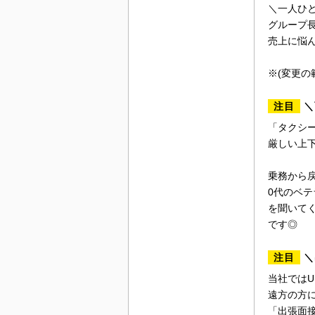
＼一人ひ
グループ
売上に悩
※(変更の
注目
＼
「タクシ
厳しい上
乗務から
0代のベ
を聞いて
です◎
注目
＼
当社ではU
遠方の方
「出張面