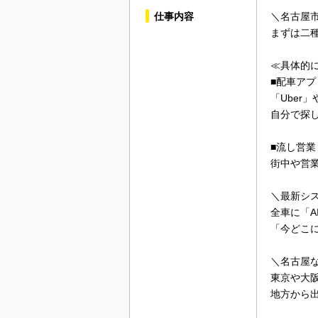
仕事内容
＼名古屋
まずは二
≪具体的
■配車アプ
「Uber
自分で探
■流し営業
街中や営
＼最新シ
全車に「A
「今どこ
＼名古屋
東京や大
地方から