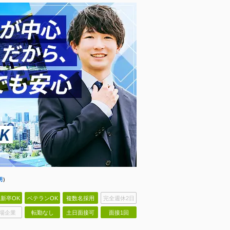
明
）
新卒OK
ベテランOK
複数名採用
完全週休2日
場企業
転勤なし
土日面接可
面接1回