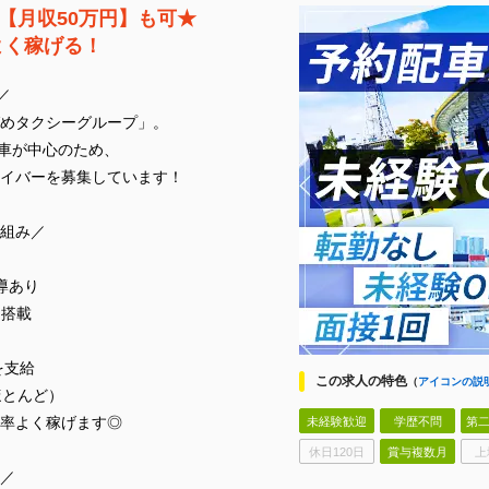
【月収50万円】も可★
よく稼げる！
／
めタクシーグループ」。
配車が中心のため、
イバーを募集しています！
組み／
導あり
」搭載
を支給
この求人の特色
（
アイコンの説
ほとんど）
率よく稼げます◎
未経験歓迎
学歴不問
第二
休日120日
賞与複数月
上
／