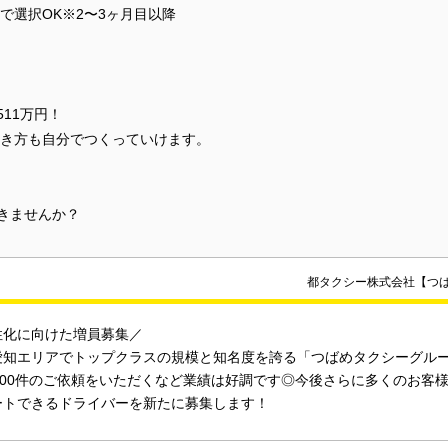
で選択OK※2〜3ヶ月目以降
11万円！
き方も自分でつくっていけます。
描きませんか？
都タクシー株式会社【つ
性化に向けた増員募集／
愛知エリアでトップクラスの規模と知名度を誇る「つばめタクシーグル
2000件のご依頼をいただくなど業績は好調です◎今後さらに多くのお客
ートできるドライバーを新たに募集します！