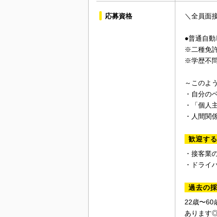
応募資格
＼全員面
●普通自動
※二種免
※学歴不
～このよ
・自分の
・「個人
・人間関
歓迎す
・接客業
・ドライ
過去の
22歳〜6
あります