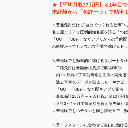
★【平均月収37万円】＆1年目で
未経験から「免許一つ」で効率
＼普通免許だけで“自分でつくれる仕事”へ
名古屋エリアで圧倒的知名度を誇る「つば
「GO」「Uber」などアプリからの予約
未経験からでもノウハウ不要で稼げるドラ
＼未経験でも効率的に稼げるサポート＆仕
・二種免許は全額会社負担で取得OK◎
・約1ヶ月弱の丁寧な研修と先輩の同乗指
・過去70年のデータが詰まった「AIナビ
・「GO」「Uber」など配車アプリ完備
・最低保証25万円～＋入社祝い金10万円
（入社3～4ヶ月で保証額を超える先輩が
→未経験でもベテランと同じ情報量で、効
＼ライフスタイルに合わせて自由に働ける