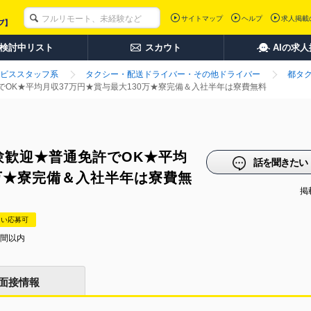
サイトマップ
ヘルプ
求人掲載
検討中リスト
スカウト
AIの求
ビススタッフ系
タクシー・配送ドライバー・その他ドライバー
都タ
OK★平均月収37万円★賞与最大130万★寮完備＆入社半年は寮費無料
験歓迎★普通免許でOK★平均
話を聞きたい
0万★寮完備＆入社半年は寮費無
掲載
たい応募可
時間以内
面接情報