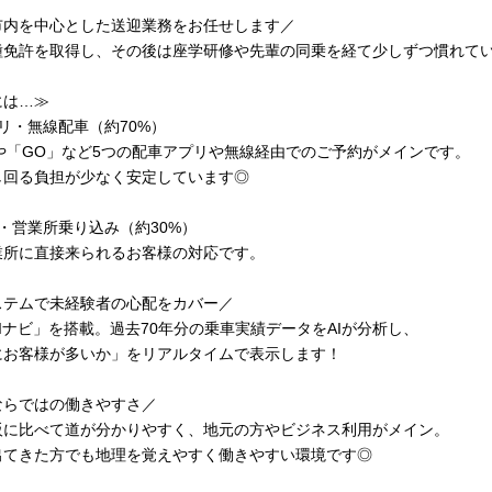
市内を中心とした送迎業務をお任せします／
種免許を取得し、その後は座学研修や先輩の同乗を経て少しずつ慣れてい
には…≫
リ・無線配車（約70%）
」や「GO」など5つの配車アプリや無線経由でのご予約がメインです。
し回る負担が少なく安定しています◎
・営業所乗り込み（約30%）
業所に直接来られるお客様の対応です。
ステムで未経験者の心配をカバー／
Iナビ」を搭載。過去70年分の乗車実績データをAIが分析し、
にお客様が多いか」をリアルタイムで表示します！
ならではの働きやすさ／
阪に比べて道が分かりやすく、地元の方やビジネス利用がメイン。
出てきた方でも地理を覚えやすく働きやすい環境です◎