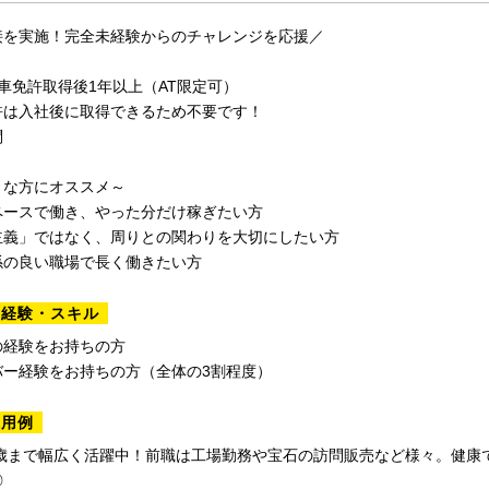
接を実施！完全未経験からのチャレンジを応援／
車免許取得後1年以上（AT限定可）
許は入社後に取得できるため不要です！
問
うな方にオススメ～
ペースで働き、やった分だけ稼ぎたい方
主義」ではなく、周りとの関わりを大切にしたい方
係の良い職場で長く働きたい方
る経験・スキル
の経験をお持ちの方
バー経験をお持ちの方（全体の3割程度）
採用例
0歳まで幅広く活躍中！前職は工場勤務や宝石の訪問販売など様々。健康
◎