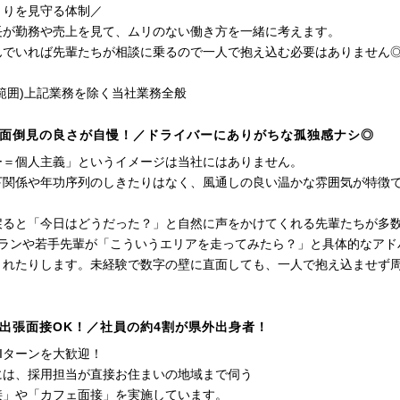
とりを見守る体制／
長が勤務や売上を見て、ムリのない働き方を一緒に考えます。
んでいれば先輩たちが相談に乗るので一人で抱え込む必要はありません
範囲)上記業務を除く当社業務全般
面倒見の良さが自慢！／ドライバーにありがちな孤独感ナシ◎
ー＝個人主義」というイメージは当社にはありません。
下関係や年功序列のしきたりはなく、風通しの良い温かな雰囲気が特徴
戻ると「今日はどうだった？」と自然に声をかけてくれる先輩たちが多数
テランや若手先輩が「こういうエリアを走ってみたら？」と具体的なアド
くれたりします。未経験で数字の壁に直面しても、一人で抱え込ませず
出張面接OK！／社員の約4割が県外出身者！
Iターンを大歓迎！
には、採用担当が直接お住まいの地域まで伺う
接」や「カフェ面接」を実施しています。