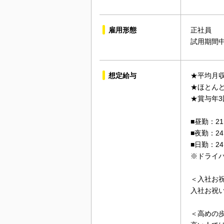
雇用形態
正社員
試用期間
想定給与
★平均月収
★ほとん
★賞与年3
■昼勤：2
■夜勤：2
■日勤：2
※ドライ
＜入社お祝
入社お祝
＜高めの