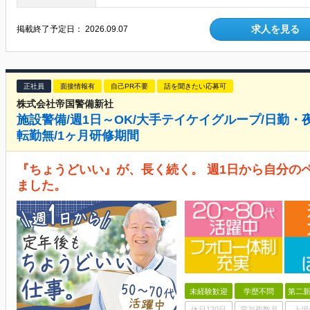
求人を見る
掲載終了予定日：
2026.09.07
正社員
面接情報有
自己PR不要
話を聞きたい応募可
株式会社帝国警備新社
施設警備/週1日～OK/大手テイケイグループ/日勤・
転勤無/1ヶ月研修期間
『ちょうどいい』が、長く続く。 週1日から自分の
ました。
未経験歓迎
学歴不問
第二新
休日120日
賞与複数月
上場