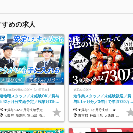
すすめの求人
西日本旅客鉄道株式会社【JR西日本】
第工株式会社
運輸職スタッフ／未経験OK／賞与
港作業スタッフ／未経験歓迎／賞
5.42ヶ月分支給予定／残業月11h程
与5.1ヶ月分／3年目で年収730万
／年休119日+有給平均18.7日
も可／食事手当あり／年休120日
★賞与5.42ヶ月分支給予定あり！ （大卒以上）月給24万1,692円～39万5,780円＋各種手当＋賞与2回 （高卒以上）月給22万2,662円～39万5,780円＋各種手当＋賞与2回 ※上記は2025年度新卒支払額（京阪神地区）となります ※勤務地・学歴で異なり、ご経験・能力等をふまえた金額を加算します ※残業代は別途全額支給します ※当社規程に基づき決定します ※試用期間あり（3ヶ月／待遇に変更はありません） ※基本給以外の諸手当として扶養・職務・時間外・通勤手当等を支給します ※京阪神地区以外の勤務地の場合 月給（大卒）23万0,706円～／月給（高卒）21万2,541円～となります
★賞与5.1ヶ月分支給！ ★入社3年目・30代で年収730万円の先輩も活躍中！ ★入社1年目・20代で月収29万円の実績あり 月給：22.5万円～30.5万円＋各種手当＋賞与年2回＋残業代全額支給 ※経験・能力などを考慮のうえ決定します ※上記月給には食事手当(5000円／月）を含みます ※残業代は分単位で100％支給いたします ※試用期間3ヶ月。その間の給与・待遇に差異はありません 【月収例】 ◆33.5万円／31歳 入社7か月 ◆38.5万円／32歳 入社1年目 ◆48.4万円／44歳 入社12年目 ※経験・能力などを考慮のうえ決定 ※月収・給与例には休日手当も含みます 【手当詳細】 ◆交通費規定支給（上限3万5000円／月） ◆時間外手当全額支給 ◆休日出勤手当 ◆港湾住宅あり（1R・2万円台～） ◆資格取得支援制度：全額負担 ◆地域手当：関東地区1万円／月
上
大阪府_新潟県_富山県_石川県_福井県_三重県_兵庫県_京都府_滋賀県_奈良県_和歌山県_広島県_岡山県_鳥取県_島根県_山口県_福岡県
東京都_神奈川県_大阪府_愛知県_兵庫県