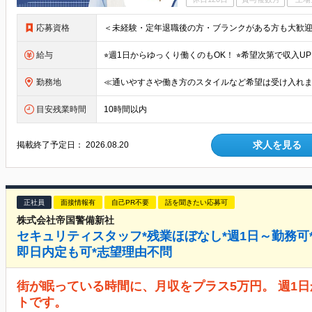
応募資格
給与
勤務地
目安残業時間
10時間以内
求人を見る
掲載終了予定日：
2026.08.20
正社員
面接情報有
自己PR不要
話を聞きたい応募可
株式会社帝国警備新社
セキュリティスタッフ*残業ほぼなし*週1日～勤務可
即日内定も可*志望理由不問
街が眠っている時間に、月収をプラス5万円。 週1
トです。