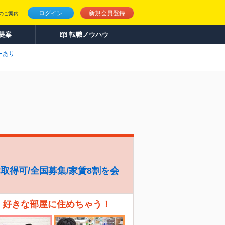
ログイン
新規会員登録
のご案内
人提案
転職ノウハウ
ーあり
休取得可/全国募集/家賃8割を会
、好きな部屋に住めちゃう！