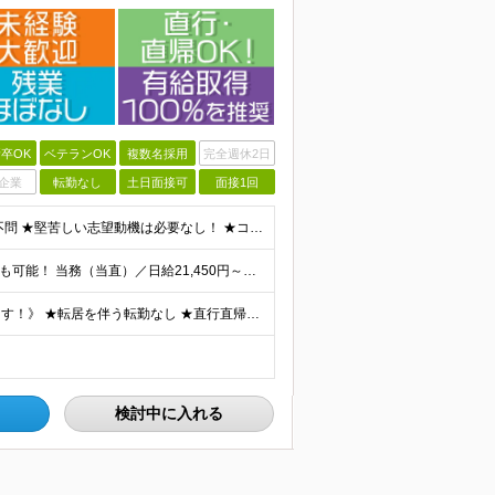
卒OK
ベテランOK
複数名採用
完全週休2日
企業
転勤なし
土日面接可
面接1回
＜未経験・フリーター・第二新卒も大歓迎！＞ ※学歴不問 ★堅苦しい志望動機は必要なし！ ★コミュ力に自信がなくてもOK！ ★特別な資格や専門知識は必要ありません！ 【こんな想いをお持ちの方はぜひ
⭐︎週1日からゆっくり働くのもOK！ ⭐︎希望次第で収入UPも可能！ 当務（当直）／日給21,450円～24,700円 長夜勤／日給13,650円～15,275円 ※支給方法※ 15日締め、25日
≪通いやすさや働き方のスタイルなど希望は受け入れます！》 ★転居を伴う転勤なし ★直行直帰が基本 ★駅チカ・オープニング案件も多数 ・希望に応じて東京都内近郊、ほか神奈川・千葉・埼玉も含め、配属先を
検討中に入れる