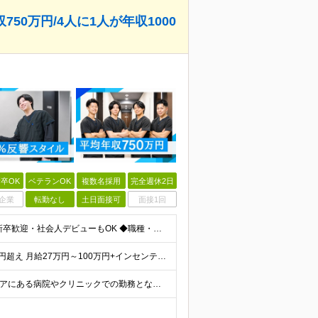
50万円/4人に1人が年収1000
卒OK
ベテランOK
複数名採用
完全週休2日
企業
転勤なし
土日面接可
面接1回
＼「人に感謝されたい方」にピッタリな仕事／ ★第二新卒歓迎・社会人デビューもOK ◆職種・業種未経験OK ◆学歴不問 ★特別なスキルはいりません メンバーに共通しているのは、「何事にも素直に取り組め
■営業の平均年収は720万円！ ■4人に1人が年収1000万円超え 月給27万円～100万円+インセンティブ(平均月20～40万円程) ＜インセンティブ制度について＞ 当社では創業以来、頑張ったら
≪I・Uターン歓迎◎全国採用＆転勤なし！≫ ■下記エリアにある病院やクリニックでの勤務となります。 ※ご自宅からクリニックへは直行直帰です ＼★マークのついている店舗で積極採用実施中！／ 【関東エリ