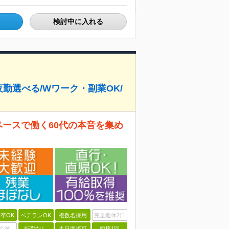
検討中に入れる
夜勤選べる/Wワーク・副業OK/
ペースで働く60代の本音を集め
卒OK
ベテランOK
複数名採用
完全週休2日
企業
転勤なし
土日面接可
面接1回