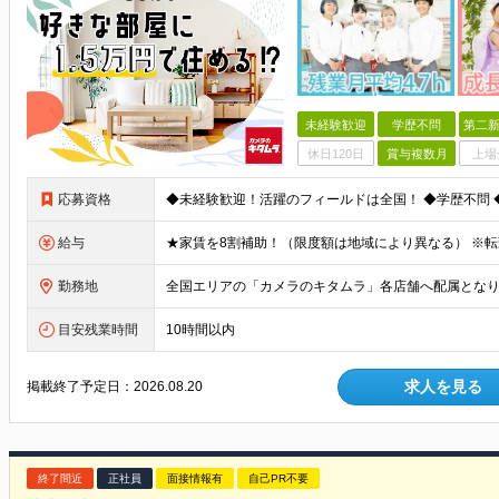
未経験歓迎
学歴不問
第二新
休日120日
賞与複数月
上場
応募資格
給与
勤務地
目安残業時間
10時間以内
求人を見る
掲載終了予定日：
2026.08.20
終了間近
正社員
面接情報有
自己PR不要