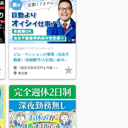
株式会社アイザワビルサービス
ビル・マンションの管理（住友不
動産）/未経験可/入社祝い金10万
円/月収30万円可/40～50代活
《想定月収30万円も可能！/想定年収380万円》 ■月給24万5000円以上＋賞与年2回(2カ月/2025年実績)＋時間外手当＋資格手当＋役職手当＋交通費 ………… ≪昇給、賞与、および各種諸手当について≫ ◇入社お祝い金（10万円 ※3カ月精勤後支給） ◇昇給/年1回 ◇賞与/年2回(2カ月/2025年実績) ◇時間外手当 ◇資格手当 └・ビル設備管理技能士1級（1万円/月） ・ビル設備管理技能士2級（5000円/月） ・建築物環境衛生管理技術者（1万円/月） ・防火管理技能者（3000円/月） ・消防設備士乙4類（3000円/月） 他 ◇役職手当 └・班長/サブリーダー/リーダー（5000円～2万円/月） ◇物件手当（最大2万円 ※物件により異なる） ◇退職金あり ※経験・年齢・能力を考慮した上、当社規定により優遇いたします。 ※3カ月の試用期間あり。その間の給与や福利厚生に差異はありません。 《モデル年収》 ・入社1年/35歳：年収380万円 ・入社3年/38歳：年収400万円
躍/S102
東京都