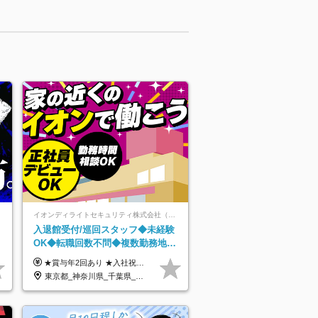
イオンディライトセキュリティ株式会社（イオングループ）
入退館受付/巡回スタッフ◆未経験
円
OK◆転職回数不問◆複数勤務地で
以
募集中◆ブランクありOK◆室内業
★賞与年2回あり ★入社祝い金3万円支給 ★出産祝い金や育児支援金などの手当も充実！ ≪給与モデル≫ 【東京】基本給27万2780円/月給＋時間外手当（25h） 【愛知】基本給25万4990円/月給＋時間外手当（25h） 【大阪】基本給25万4990円/月給＋時間外手当（25h） 【福岡】基本給23万7200円/月給＋時間外手当（25h） -------------- ▽各地の給与は下記をご確認ください！ ■北海道 月給20万円～ ■東北 月給20万円～ ■北関東 埼玉／月給22万5000円～ 茨城・群馬・新潟／月給20万円～ ■南関東 東京・神奈川／月給23万円～ 千葉／月給22万5000円～ 山梨／月給20万円～ ■中部 愛知／月給21万5000円～ 長野・岐阜・三重／月給20万円～ ■関西 大阪／月給21万5000円～ 京都・兵庫／月給21万円～ 滋賀・奈良／月給20万円～ ■中四国 岡山・山口・四国・広島／月給20万円～ ■九州 福岡・鹿児島・長崎／月給20万円～
務がメイン
東京都_神奈川県_千葉県_北海道_福島県_長野県_岐阜県_三重県_京都府_福岡県