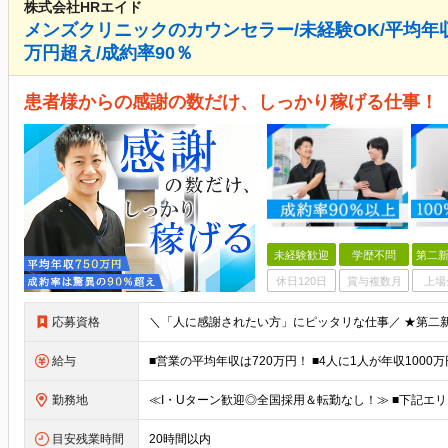
株式会社HRエイド
メンズクリニックのカウンセラー/未経験OK/平均年収7
万円超え/成約率90％
患者様からの感謝の数だけ、しっかり稼げる仕事！
未経験歓迎
学歴不問
第二新
休日120日
賞与複数月
上場
応募資格
給与
勤務地
目安残業時間
20時間以内