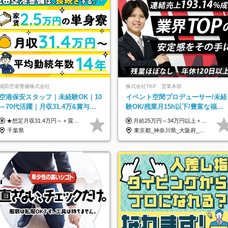
成田空港警備株式会社
株式会社TKP 営業本部
空港保安スタッフ｜未経験OK｜10
イベント空間プロデューサー/未経
～70代活躍｜月収31.4万&賞与年2
験OK/残業月15h以下/豊富な福利
回｜家族・住宅手当｜光熱費0円の
厚生/全国募集/平均有給取得日数
★想定月収31.4万円～＋賞与年2回（59万円以上） ★入社お祝い金15万円支給 ★水道+光熱費無料の家賃がリーズナブルな社員寮(単身寮)あり！ 月給24万5000円以上(基本給21万1000円＋業務別手当35,000円)＋賞与年2回（賞与支給額：59万円以上を想定）＋残業代全額 ※みなし残業なし！残業代は全額支給します。 ※資格手当・深夜手当など、様々な手当をご用意しています。 ※入社お祝い金は１か月経過後、3ヶ月経過後、6ヶ月経過後に各5万円ずつ給与に加算して支給いたします。 ※指定の検定資格をお持ちの方には別途手当を支給します。入社後に取得した場合は給与に加算し支給します。 ・施設警備 1級7,000円 2級4,000円 ・交通誘導 1級7,000円 2級4,000円 ・雑踏警備 1級7,000円 2級4,000円 など
月給25万円～34万円以上＋各種手当＋残業代＋賞与年2回（昨年度2～4ヶ月分） 初年度想定年収：350万円～ ＜クラス・経験別の月給目安＞ ■メンバークラス：月給25万円以上 ■店長やSVなどのマネジメント経験者：月給30万円～スタート可 ■リーダークラス：月給34万円以上 ※月給は配属エリア・経験・能力を考慮して決定します（前職の経験・収入をお聞かせください）。 ※上記にはみなし残業手当20～30時間分（メンバー：3万1134円以上、経験5年以上：5万2448円以上、リーダー：5万9441円以上）を含みます。 ※超過分は別途支給いたします。
単身寮
14.9日
千葉県
東京都_神奈川県_大阪府_愛知県_北海道_宮城県_静岡県_京都府_広島県_福岡県