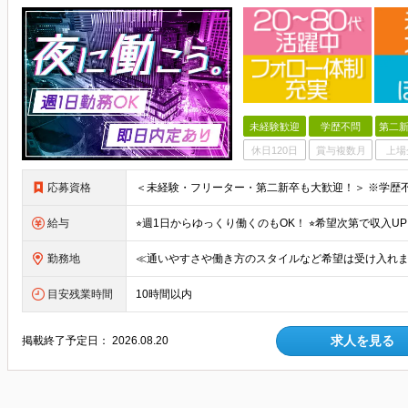
未経験歓迎
学歴不問
第二新
休日120日
賞与複数月
上場
応募資格
給与
勤務地
目安残業時間
10時間以内
求人を見る
掲載終了予定日：
2026.08.20