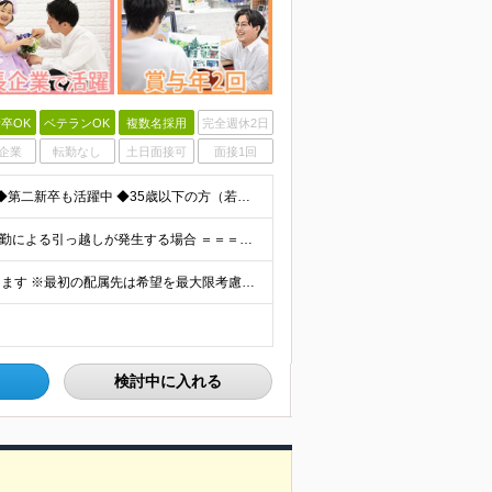
卒OK
ベテランOK
複数名採用
完全週休2日
企業
転勤なし
土日面接可
面接1回
◆未経験歓迎！活躍のフィールドは全国！ ◆学歴不問 ◆第二新卒も活躍中 ◆35歳以下の方（若年層の長期キャリア形成を図るため）
★家賃を8割補助！（限度額は地域により異なる） ※転勤による引っ越しが発生する場合 ＝＝＝＝＝＝＝＝＝＝＝＝＝＝＝＝＝＝＝＝＝＝＝ 例えば、家賃7.5万円なら6万円は会社で負担。 あなたが支払うのは、
全国エリアの「カメラのキタムラ」各店舗へ配属となります ※最初の配属先は希望を最大限考慮した上で決定します ▼詳しい勤務地住所は下記URLをご確認ください。 https://sss.kitamur
検討中に入れる