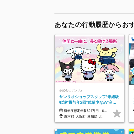
あなたの行動履歴からお
株式会社サンリオ
サンリオショップスタッフ*未経験
歓迎*賞与年2回*残業少なめ*産育
休取得実績豊富*可愛い制服*社割
初年度想定年収324万円～690万円！ ◆全国一律 月給230,000円～＋賞与＋通勤手当＋役職手当＋時間外手当 《手当充実！》 ＊昇給/年1回 ＊賞与/年2回（7月/12月） ＊通勤手当：交通費支給（規定あり） ＊時間外手当 ＊販売職手当 ＊役職手当 《キャリアパス》 ▼店長（32歳）／年収400万円 ▼トレーナー（37歳）／年収500万円 ▼SV（40歳）／年収570万円 ※SVとして活躍された場合、574万円以上に昇給も目指せます。 日頃のお店での頑張りをしっかり評価する体制を整えており、 ご自身の努力次第で昇給する制度を用意しています！ 《ゆくゆくは・・・》 ■店舗スタッフをとりまとめ、お店づくりを主体で行う店長へ ■複数店舗を統括するトレーナーへとキャリアアップ ■様々な規模の店舗を経験しSVとして活躍した後は、本社の教育担当や店舗支援を担う本部スタッフとして活躍いただけます。 ※経験・能力を考慮の上、当社規定により優遇いたします。 ※入社日から6カ月間の試用期間あり。その間の待遇に差異はありません。
有
東京都_大阪府_愛知県_北海道_栃木県_静岡県_兵庫県_京都府_福岡県