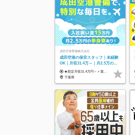
成田空港警備株式会社
成田空港の保安スタッフ｜未経験
OK｜月収31.4万～｜月2.5万の単
身寮｜住宅手当&家族手当｜入社
★想定月収31.4万円～＋賞与年2回（59万円以上） ★入社お祝い金15万円支給 ★水道+光熱費無料の家賃がリーズナブルな社員寮(単身寮)あり！ ★住宅手当&家族手当あり 月給24万5000円以上(基本給21万1000円＋業務別手当35,000円)＋賞与年2回（賞与支給額：59万円以上を想定）＋残業代全額 ※みなし残業なし！残業代は全額支給します。 ※資格手当・深夜手当など、様々な手当をご用意しています。 ※入社お祝い金は１か月経過後、3ヶ月経過後、6ヶ月経過後に各5万円ずつ給与に加算して支給いたします。 ※指定の検定資格をお持ちの方には別途手当を支給します。入社後に取得した場合は給与に加算し支給します。 ・施設警備 1級7,000円 2級4,000円 ・交通誘導 1級7,000円 2級4,000円 ・雑踏警備 1級7,000円 2級4,000円 など
祝い金15万
千葉県