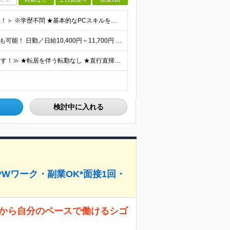
＜未経験・定年退職後の方・ブランクがある方も大歓迎！＞ ※学歴不問 ★基本的なPCスキルをお持ちの方は歓迎します！ ★コミュニケーションが得意でない方でも大丈夫！ ★専門知識は不要、丁寧に指導しま
⭐︎週1日からゆっくり働くのもOK！ ⭐︎希望次第で収入UPも可能！ 日勤／日給10,400円～11,700円 当務（当直）／日給21,450円～24,700円 長夜勤／日給13,650円～15,2
≪通いやすさや働き方のスタイルなど希望は受け入れます！≫ ★転居を伴う転勤なし ★直行直帰が基本 ★駅チカ・オープニング案件も多数 ・希望に応じて東京都内近郊、ほか神奈川・千葉・埼玉も含め、配属先を
検討中に入れる
*Wワーク・副業OK*面接1回・
日から自分のペースで働けるシゴ