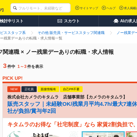
サイトマップ
ヘルプ
求人掲載
検討中リスト
スカウト
AIの求
ビススタッフ系
その他 販売員・サービススタッフ関連職
ノー残業デ
 ノー残業デーありの転職・求人情報一覧
フ関連職 × ノー残業デーありの転職・求人情報
3
1～3
件中
件を表示
PICK UP!
NEW
正社員
面接情報有
自己PR不要
株式会社カメラのキタムラ 店舗事業部【カメラのキタムラ】
販売スタッフ｜未経験OK/残業月平均4.7h/最大7連
社が負担/賞与年2回
キタムラのお得な「社宅制度」なら 家賃2割負担で