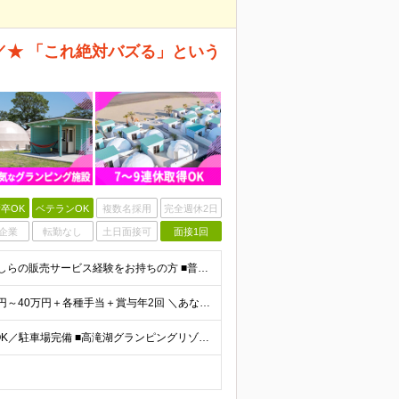
／★ 「これ絶対バズる」という
卒OK
ベテランOK
複数名採用
完全週休2日
企業
転勤なし
土日面接可
面接1回
＝★宿泊業未経験でもOK／20代30代活躍中★＝ ■何かしらの販売サービス経験をお持ちの方 ■普通自動車免許（AT限定可） ■学歴不問・第二新卒歓迎 「堅苦しい環境は合わない…、もっと自分らしさを出
★入社3年目で月給40万円UPした先輩在籍！ 月給27万円～40万円＋各種手当＋賞与年2回 ＼あなたの接客経験を給与に還元／ 販売サービス経験5年目：初月給28万円 販売サービス経験7年目：初月給
★千葉・茨城・栃木エリアで募集中！ ★マイカー通勤OK／駐車場完備 ■高滝湖グランピングリゾート └千葉県市原市養老1012-1 ■TACO GLAMP THE MEXICO └千葉県香取郡多古町