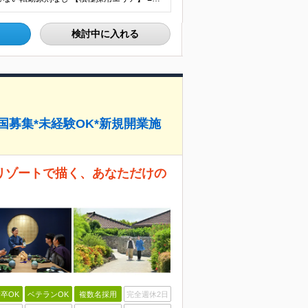
検討中に入れる
国募集*未経験OK*新規開業施
リゾートで描く、あなただけの
卒OK
ベテランOK
複数名採用
完全週休2日