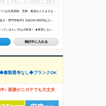
企業
転勤なし
土日面接可
面接1回
■学歴不問 ■未経験・第二新卒歓迎 キャリア入社のメンバーは元美容師、営業、教員などさまざま！ これまでの経験やあなたらしい視点を活かして よりよいサービスを生み出していきましょう！
【大卒以上】月給240,800円以上+賞与2回+各種手当 【短大・専門学校卒】月給204,400円以上+賞与2回+各種手当 【上記以外】月給187,000円以上+賞与2回+各種手当 ※経験、資格、能
★全国の施設で募集！オープニング施設でサービスを作っていきたい方は大歓迎！ ★希望しない転勤は原則なし 【積極採用エリア】 ■界 蔵王（26年10月開業予定） ※開業前に入社された場合、全国の星野リ
検討中に入れる
接◆書類選考なし◆ブランクOK
中♪ 面接がニガテでも大丈夫