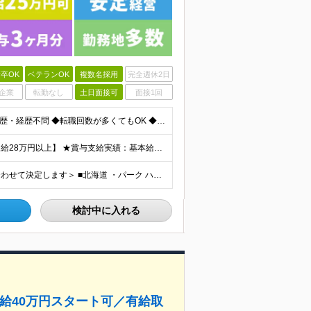
卒OK
ベテランOK
複数名採用
完全週休2日
企業
転勤なし
土日面接可
面接1回
＜正社員デビューOK！60歳未満の方、全員面接＞ ◆学歴・経歴不問 ◆転職回数が多くてもOK ◆未経験／第二新卒OK ◆ブランクありOK ◆60歳未満の方（※定年年齢を上限として募集するため） ☆普
★スタッフ管理（シフト調整など）の経験があれば【月給28万円以上】 ★賞与支給実績：基本給の2ヶ月分～3ヶ月分 ＝＝ライフスタイルに合わせて働き方を選べます＝＝ ■正社員 ＜未経験者＞月給25万円～
＜北海道から沖縄まで各地で募集中！配属先は希望に合わせて決定します＞ ■北海道 ・パーク ハイアット ニセコ HANAZONO ★住み込み可 北海道虻田郡倶知安町字岩尾別328-47 ■東京都 ・
検討中に入れる
給40万円スタート可／有給取