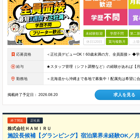
未経験歓迎
学歴不問
第二新
休日120日
賞与複数月
上場
応募資格
給与
勤務地
求人を見る
掲載終了予定日：
2026.08.20
終了間近
正社員
株式会社ＨＡＭＩＲＵ
施設長候補【グランピング】宿泊業界未経験OK／月