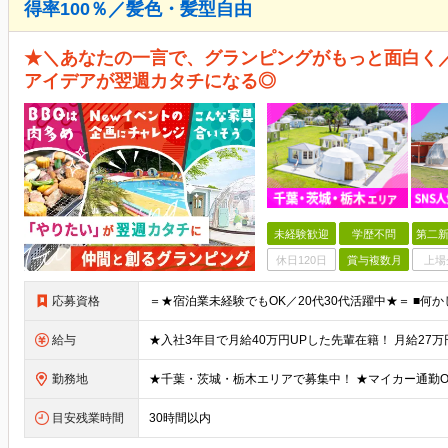
得率100％／髪色・髪型自由
★＼あなたの一言で、グランピングがもっと面白く
アイデアが翌週カタチになる◎
未経験歓迎
学歴不問
第二新
休日120日
賞与複数月
上場
応募資格
給与
勤務地
目安残業時間
30時間以内