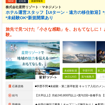
NEW
正社員
面接情報有
株式会社星野リゾート・マネジメント
ホテル運営スタッフ【UIターン・遠方の移住歓迎】*全
*未経験OK*新規開業あり
旅先で見つけた「小さな感動」を、おもてなしに！ 
験。
未経験歓迎
学歴不問
第二新
休日120日
賞与複数月
上場
応募資格
給与
勤務地