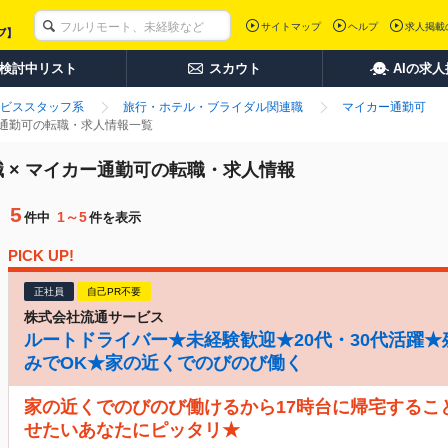
サイトマップ
ヘルプ
求人掲載
検討中リスト
スカウト
AIの求
ビススタッフ系
旅行・ホテル・ブライダル関連職
マイカー通勤可
ー通勤可の転職・求人情報一覧
 × マイカー通勤可の転職・求人情報
5
1～5
件中
件を表示
PICK UP!
正社員
自己PR不要
株式会社流通サービス
ルートドライバー★未経験歓迎★20代・30代活躍★
みでOK★家の近くでのびのび働く
家の近くでのびのび働けるから17時台に帰宅するこ
せたいあなたにピッタリ★