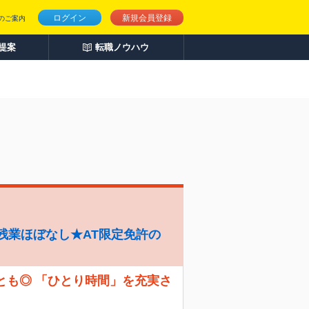
ログイン
新規会員登録
のご案内
人提案
転職ノウハウ
残業ほぼなし★AT限定免許の
とも◎ 「ひとり時間」を充実さ