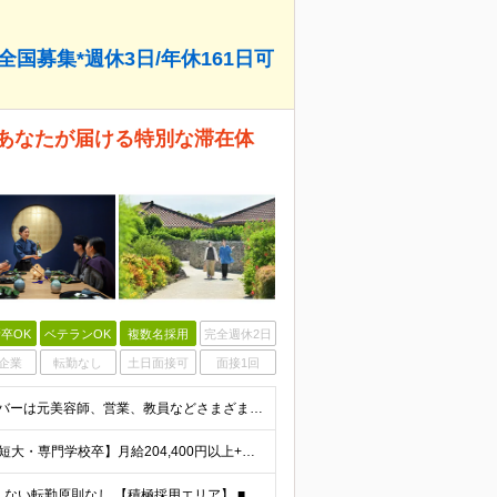
国募集*週休3日/年休161日可
あなたが届ける特別な滞在体
卒OK
ベテランOK
複数名採用
完全週休2日
企業
転勤なし
土日面接可
面接1回
■学歴不問 ■未経験・第二新卒歓迎 キャリア入社のメンバーは元美容師、営業、教員などさまざま！ 『遠方への引っ越しが可能な方』や『地方に行ってみたい・勤務したい方』なども この機会に新しい人生にチャ
【大卒以上】月給240,800円以上+賞与2回+各種手当 【短大・専門学校卒】月給204,400円以上+賞与2回+各種手当 【上記以外】月給187,000円以上+賞与2回+各種手当 ※経験、資格、能
★全国の施設で募集！オープニング施設あり！ ★希望しない転勤原則なし 【積極採用エリア】 ■界 蔵王（26年10月開業予定） ※開業前に入社された場合、全国の星野リゾートの施設で勤務後、開業時期に異