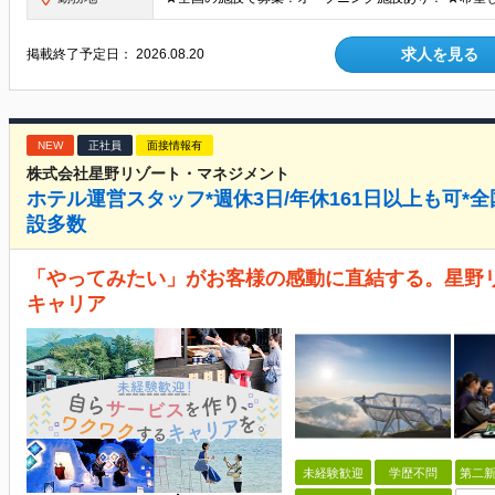
求人を見る
掲載終了予定日：
2026.08.20
NEW
正社員
面接情報有
株式会社星野リゾート・マネジメント
ホテル運営スタッフ*週休3日/年休161日以上も可*全
設多数
「やってみたい」がお客様の感動に直結する。星野
キャリア
未経験歓迎
学歴不問
第二新