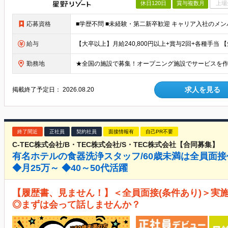
休日120日
賞与複数月
上場
応募資格
給与
勤務地
求人を見る
掲載終了予定日：
2026.08.20
終了間近
正社員
契約社員
面接情報有
自己PR不要
C-TEC株式会社/B・TEC株式会社/S・TEC株式会社【合同募集】
有名ホテルの食器洗浄スタッフ/60歳未満は全員面
◆月25万～ ◆40～50代活躍
【履歴書、見ません！】＜全員面接(条件あり)＞実施
◎まずは会って話しませんか？