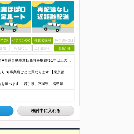
卒OK
ベテランOK
複数名採用
完全週休2日
企業
転勤なし
土日面接可
面接1回
＼職歴不問！人柄重視の採用！未経験OK◎／ ■学歴不問 ■普通自動車運転免許を取得後1年以上の方（AT限定可） ※一部勤務地で「2017年3月12日以降の取得者は要準中型免許」 ■44歳以下(※例外
★賞与年2回支給 ★結婚/出産/入学祝金、お見舞金支給あり ★事業所ごとに異なります 【東京都】 月給284,000円～298,540円 【神奈川県/千葉県】 月給284,000円 【埼玉県】 月給2
★全国の拠点で募集中！ ★自宅近くなど、希望の勤務地を選べます！ 岩手県、宮城県、福島県、新潟県、栃木県、茨城県、埼玉県、千葉県、東京都、神奈川県、山梨県、長野県、静岡県、滋賀県、兵庫県、岡山県、広
検討中に入れる