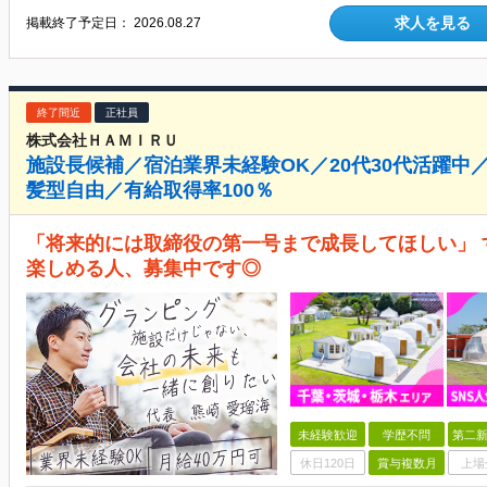
求人を見る
掲載終了予定日：
2026.08.27
終了間近
正社員
株式会社ＨＡＭＩＲＵ
施設長候補／宿泊業界未経験OK／20代30代活躍
髪型自由／有給取得率100％
「将来的には取締役の第一号まで成長してほしい」
楽しめる人、募集中です◎
未経験歓迎
学歴不問
第二新
休日120日
賞与複数月
上場