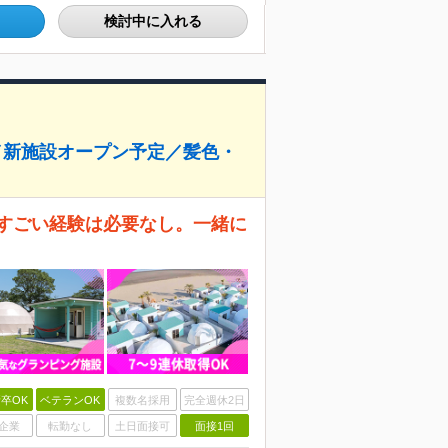
検討中に入れる
中／新施設オープン予定／髪色・
 すごい経験は必要なし。一緒に
卒OK
ベテランOK
複数名採用
完全週休2日
企業
転勤なし
土日面接可
面接1回