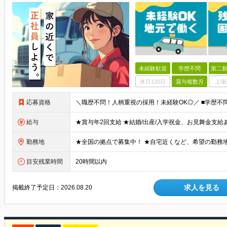
未経験歓迎
学歴不問
第二新
休日120日
賞与複数月
上場
応募資格
給与
勤務地
目安残業時間
20時間以内
求人を見る
掲載終了予定日：
2026.08.20