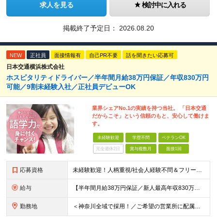
求人を見る
検討中に入れる
掲載終了予定日：
2026.08.20
NEW
正社員
面接情報有
自己PR不要
話を聞きたい応募可
日本交通横浜株式会社
ホスピタリティドライバー／半年間月給38万円保証／年収830万円
可能／9割未経験入社／正社員デビューOK
業界シェアNo.1の実績を持つ当社。 「日本交通
だからこそ」という信頼のもと、安心して働けま
す。
未経験歓迎
学歴不問
ベテランOK
完全週休2日
賞与複数月
面接1回
応募資格
未経験歓迎！人柄重視/社会人経験不問＆フリーターもOK ■普通自動車免許（AT限定可）を取得して1年以上経過している方 ※前職・学歴・ブランク・転職回数などは一切不問です。 <2種免許取得代は全額
給与
【半年間月給38万円保証／新人最高年収830万円／賞与年2回／給料控除を100%撤廃】 6ヶ月間、月給38万円保証＋歩合給＋賞与年2回（川崎／保土ヶ谷／戸塚） ◆保証額を超える売上時は上乗せした給与
勤務地
＜神奈川全域で採用！／ご希望の営業所に配属＞◎転居を伴う転勤なし！◎U・Iターン歓迎！◎マイカー通勤OK（駐車場完備） 神奈川全域に6拠点（★希望の営業所に配属） ■本社：横浜市戸塚区名瀬町1152