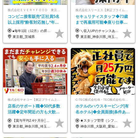
株式会社ＥＶＥＲＹＦＯＯＤ 東京本社
株式会社スリーエス【東証プライム上場グループ】
コンビニ接客販売*正社員5名
セキュリティスタッフ◆73歳
以上採用*酔客対応無し*年休
まで再雇用可能◆座り仕事中
120日～*創業59年の安定基盤*
心◆東証プライム上場G◆応
●毎年1回（12月）の昇給で給与にしっかり反映！ ●賞与年2回あり（6月・12月） 月給26万円＋賞与年2回＋交通費全額支給 役職の有無にかかわらず、日々の頑張りは正当に評価します！ リーダー・店長昇格後は等級に合わせて給与UP＋役職手当があるので、 納得感を持って働くことができます◎ ※経験・スキルを考慮の上、決定します ※上記金額には固定残業代（21時間分・3万7300円以上）を含みます。超過分は別途全額支給します ※試用期間3ヶ月間あり（期間中の給与・待遇に差異はありません）
＼収入UPのチャンスあり◎昇給も可能です！／ ◆正社員 月給(地域による）＋グレード手当、深夜手当、残業代（全額支給）等の各種手当＋賞与年2回 ＜東京都／神奈川県（横浜市）＞ 月給21万4000円～27万円 ＜埼玉県／千葉県＞ 月給19万90000円～25万1000円 ＜栃木県／茨城県／山梨県＞ 月給18万4000円～23万6000円 【試用期間】 正社員：3ヵ月 アルバイト：なし ※試用期間と本採用後の給与・待遇に差異はありません ※グレード手当、深夜手当の詳細額は面接にてご案内させていただきます ※正社員は60歳定年のため、60代の方は嘱託社員での採用です。給与条件は嘱託給与となり、退職金と賞与がありません ＼正社員は「グレード認定制」という評価あり！制度勤続年数等に応じて入社時から手当を支給／ ◆グレードI：＋2000円（入社時～） ◆グレードII：＋5000円（在籍1年以上＆当社基準に当てはまる方） ◆グレードIII：＋1万円（社内試験の合格者） ◆アルバイト・パート 東京都:時給1226円 神奈川県:時給1225円 千葉県：時給1140円 埼玉県:時給1141円 栃木県:1068円 茨城県:1074円 山梨県:1052円
コンビニ経験者優遇
募者全員面接◆賞与年2回
東京都_茨城県
東京都_神奈川県_埼玉県_千葉県_茨城県_栃木県_山梨県
株式会社ヤオコー【東証プライム上場グループ】
C-TEC株式会社/B・TEC株式会社/S・TEC株式会社【合同募集】
店長のサポート職◆50代多数
ホテルのハウスキーピング(有
活躍◆定年間近の方も大歓
名ホテル)◆全員面接(条件あ
迎！◆出勤はお昼から◆平均
り)◆未経験OK◆リゾート地
【賞与平均2.4ケ月分│決算賞与も20年以上連続で支給中！】 ＜月収例＞ 月収29万円（地域限定正社員／残業代・各種手当含む） 月収26万円（契約社員／残業代・各種手当含む） ◆月給：月給258,400円～361,500円＋残業代＋各種手当 ※給与は前職での経験、スキルを考慮し、決定します ※残業代は全額支給します ※契約社員としてご入社いただく方は、賞与額に差異あり。詳細は面接でお話しします ※試用期間3ヶ月あり。条件に変更はありません ※契約社員の場合：契約期間12カ月（更新あり） ※60歳未満でご入社いただいた方も、60歳になったタイミングで雇用形態は契約社員に切り替えとなります。
★スタッフ管理（シフト調整など）の経験があれば【月給28万円以上】 ★賞与支給実績：基本給の2ヶ月分～3ヶ月分 ＝＝ライフスタイルに合わせて働き方を選べます＝＝ ■正社員 ＜未経験者＞月給25万円(寮なしの場合)～35万円＋賞与年2回 ＜経験者＞月給28万円～35万円＋賞与年2回 ※寮をご利用の場合は月給22万円～ ※経験やスキルに応じて決定します ※残業代全額支給 ※試用期間（3ヶ月間）中の雇用形態や待遇に差異はありません ※正社員の場合、転勤の可能性あり ■契約社員 月給22万円～＋残業代全額支給 ※契約社員の場合、賞与の支給および転勤の可能性はありません ※勤務時間や勤務日数の希望があればご相談に応じます ※試用期間なし ※契約の更新 有(勤務状況により判断する) 更新上限 有(通算契約期間の上限 1年/更新回数の上限 なし)
賞与2.4ヶ月分◆残業少なめ
も選べる◆月25万円
東京都_神奈川県_埼玉県_千葉県_茨城県_栃木県_群馬県
神奈川県_大阪府_愛知県_北海道_兵庫県_京都府_広島県_福岡県_大分県_宮崎県_鹿児島県_沖縄県