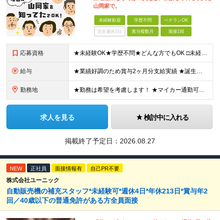
山岡家で。
未経験歓迎
学歴不問
ベテランOK
完全週休2日
賞与複数月
面接1回
応募資格
★未経験OK★学歴不問★どんな方でもOK □未経験・第二新卒・フリーター □ブランクがある方 □転職回数が気になる方 □飲食業界にチャレンジしたい方 「やってみたい」という気持ちがあれば、皆さん大
給与
★業績好調のため賞与2ヶ月分支給実績 ★誕生日手当など手当充実 ★年2回昇給チャンス有＆入社1年で店長昇格可 ★残業代全額支給（1分単位で支給） 【週休3日制の場合】 月給25万8,960円以上（固
勤務地
★勤務は希望を考慮します！ ★マイカー通勤可（駐車場完備） ★全国の各店舗で募集中！続々出店予定！ ～国内300店舗、47都道府県への展開を目標に出店中！～ ▼積極採用地域▼ ・中部（富山、石川、
求人を見る
検討中に入れる
掲載終了予定日：
2026.08.27
NEW
正社員
面接情報有
自己PR不要
株式会社ユーニック
自動販売機の補充スタッフ*未経験可*週休4日*年休213日*賞与年2
回／40歳以下の普通免許がある方全員面接