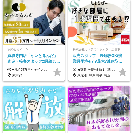
株式会社ＹＬＤ
株式会社カメラのキタムラ 店舗事業部【カメラのキタムラ】
買取専⾨店「かいとるんだ」
販売スタッフ｜未経験OK/残
査定・接客スタッフ□⽉給35万
業月平均4.7h/最大7連休取得
円以上＋毎⽉インセン□年休
可/全国募集/家賃8割を会社が
■月給35万円～＋インセンティブ＋各種手当 ※固定残業代（月45時間分87,600円～）を含む。超過した場合は別途残業代を支給いたします ※経験・年齢などを考慮の上、決定します ※試用期間3ヶ月あり（待遇に変動なし）
★家賃を8割補助！（限度額は地域により異なる） ※転勤による引っ越しが発生する場合 ＝＝＝＝＝＝＝＝＝＝＝＝＝＝＝＝＝＝＝＝＝＝＝ 例えば、家賃7.5万円なら6万円は会社で負担。 あなたが支払うのは、たったの1.5万円です！ 年間では自己負担額が約72万ほどお得になります！ ＝＝＝＝＝＝＝＝＝＝＝＝＝＝＝＝＝＝＝＝＝＝＝ 月給22万8,700円～26万3,100円＋賞与年2回（初回の支給は当社規定による）＋残業手当 ＜実際の給与例＞ *24歳:月給23万4,700円＋賞与年2回（初回の支給は当社規定による）＋残業手当＋諸手当 ※上記はあくまで参考月給です。ご経歴・年齢を考慮し、当社規定により決定します ※評価により昇給あり ※残業代は別途支給あり ※試用期間2ヶ月あり（期間中の給与・待遇に差異はありません） 【実在する社員の年収モデル】 年収530万円（30歳） 年収820万円（40歳） 【入社時の想定年収】 330万円～900万円
120日以上□土日休み
負担/賞与年2回
東京都
東京都_神奈川県_埼玉県_千葉県_大阪府_愛知県_北海道_青森県_宮城県_秋田県_山形県_茨城県_群馬県_新潟県_長野県_富山県_静岡県_三重県_兵庫県_京都府_広島県_岡山県_鳥取県_山口県_徳島県_香川県_愛媛県_福岡県_熊本県_佐賀県_長崎県_大分県_宮崎県_鹿児島県