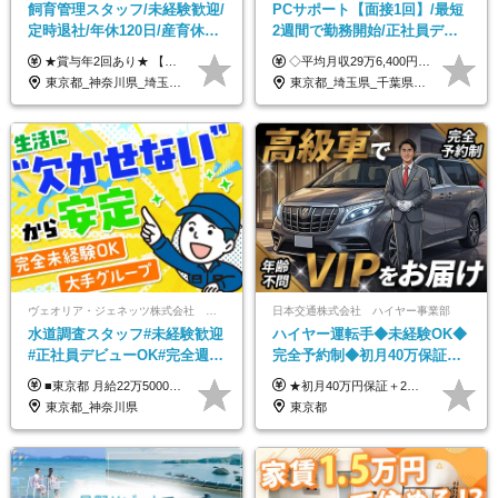
飼育管理スタッフ/未経験歓迎/
PCサポート【面接1回】/最短
定時退社/年休120日/産育休実
2週間で勤務開始/正社員デビ
績あり/連休取得OK/賞与年2
ュー歓迎/未経験9割以上/社員
★賞与年2回あり★ 【未経験の方】月給20万7,750円～＋賞与年2回＋残業代全額支給＋交通費支給 【生物系大卒の方】月給21万3,750円～＋賞与年2回＋残業代全額支給＋交通費支給 ★手当が充実★ ・資格手当（実験動物技術者2級：月3,000円、1級：月7,000円） ・家族手当 ・住宅費用補助（転居を伴う転勤の場合：最大5年間支給） ・残業代全額支給 ※入社5年目程度で賞与4.6ヶ月分の支給実績あり ※月給の金額は、能力やスキルを考慮して決定します ※試用期間6ヶ月あり（雇用形態・給与・待遇に差異なし）
◇平均月収29万6,400円(各種手当含む) ◇住宅手当⇒最大家賃の半額支給 ◇賞与年2回支給 ■月給22万5,000円以上＋地域手当＋時間外手当＋住宅手当＋家族手当 ※経験やスキルに応じて給与を決定します ※試用期間2ヶ月あり（期間内は時給1,060円以上となります） └地域により上がる可能性があり／例：東京都時給1,370円 └その他待遇に差異なし ＜モデル月収例＞ 1年目：296,400円 3年目：320,000円 【固定残業代について】 なし（残業代は、実際の労働時間に応じて別途全額支給）
回/急募求人
寮・住宅手当あり
東京都_神奈川県_埼玉県_大阪府_愛知県_茨城県_三重県_京都府_佐賀県
東京都_埼玉県_千葉県_愛知県_北海道_群馬県_長野県_富山県_石川県_静岡県_香川県_高知県_熊本県_長崎県_沖縄県
ヴェオリア・ジェネッツ株式会社 関東支店 東京業務課
日本交通株式会社 ハイヤー事業部
水道調査スタッフ#未経験歓迎
ハイヤー運転手◆未経験OK◆
#正社員デビューOK#完全週休
完全予約制◆初月40万保証◆
2日制#年休125日#資格取得支
平均年収600万◆約4ヶ月研修
■東京都 月給22万5000円（東京地域手当3万円含）～25万円＋残業代全額支給＋各種手当 ■神奈川県 月給19万5000円～24万円＋残業代全額支給＋各種手当 ※年齢・経験を考慮し決定 ※試用期間3ヶ月（期間中の給与・待遇に差異はありません） ◆通勤手当あり（全額支給） ◆昇給年1回、賞与年2回。世界最大級の環境企業グループならではの安定した給与体系です。
★初月40万円保証＋2～6ヶ月目35万円保証 ★平均年収600万円 月給236,000円（一律手当含む）＋運転手当（運転した時間に応じて支給）＋残業代＋賞与年2回 ※基礎研修期間（10日間）は日給1万円を支給します ※試用期間中（3ヶ月）の給与・待遇に差異はありません ※残業代は全額支給します
援有#社員数千人以上
あり◆運転は1日4hほど
東京都_神奈川県
東京都