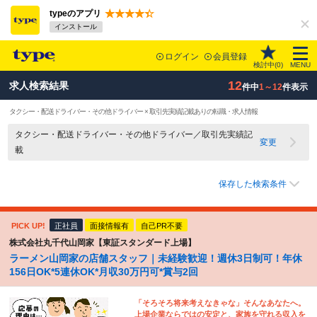
typeのアプリ
インストール
ログイン
会員登録
検討中(
0
)
MENU
12
求人検索結果
件中
1～12
件表示
タクシー・配送ドライバー・その他ドライバー × 取引先実績記載ありの転職・求人情報
タクシー・配送ドライバー・その他ドライバー／取引先実績記
変更
載
保存した検索条件
PICK UP!
正社員
面接情報有
自己PR不要
株式会社丸千代山岡家【東証スタンダード上場】
ラーメン山岡家の店舗スタッフ｜未経験歓迎！週休3日制可！年休
156日OK*5連休OK*月収30万円可*賞与2回
「そろそろ将来考えなきゃな」そんなあなたへ。
上場企業ならではの安定と、家族を守れる収入を