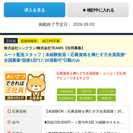
求人を見る
検討中に入れる
掲載終了予定日：
2026.09.03
正社員
面接情報有
自己PR不要
株式会社シンクラン/株式会社TEAMS【合同募集】
ルート配送スタッフ｜未経験歓迎！応募資格を満たす方全員面接*
全国募集*面接1回*17:30退勤可*日勤のみ
応募資格を満たす方全員面接！ ムリなく正社員
デビューできますよ◎
未経験歓迎
学歴不問
ベテランOK
完全週休2日
賞与複数月
面接1回
応募資格
【未経験OK｜応募資格を満たす方全員面接｜20代～40代多数活躍中！】 ◎学歴不問 ◎前職不問 ◎転職回数不問 ◎普通運転免許（AT限定可）をお持ちの方 ◎44歳以下の方（※長期のキャリア形成を図るた
給与
■月給229,000円～＋賞与年2回 ※経験やスキルにより考慮いたします ※試用期間は全国共通で1～3ヶ月あり（習熟度により変動：給与・その他条件の差異なし） ※上記には固定残業代を含みます（エリアに