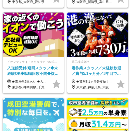
東京都_大阪府_愛知県_北海道_栃木県_静岡県_兵庫県_京都府_福岡県
大阪府_新潟県_富山県_石川県_福井県_三重県_兵庫県_京都府_滋賀県_奈良県_和歌山県_広島県_岡山県_鳥取県_島根県_山口県_福岡県
イオンディライトセキュリティ株式会社（イオングループ）
第工株式会社
入退館受付/巡回スタッフ◆未
港作業スタッフ／未経験歓迎
経験OK◆転職回数不問◆複数
／賞与5.1ヶ月分／3年目で年
勤務地で募集中◆ブランクあ
収730万円も可／食事手当あり
★賞与年2回あり ★入社祝い金3万円支給 ★出産祝い金や育児支援金などの手当も充実！ ≪給与モデル≫ 【東京】基本給27万2780円/月給＋時間外手当（25h） 【愛知】基本給25万4990円/月給＋時間外手当（25h） 【大阪】基本給25万4990円/月給＋時間外手当（25h） 【福岡】基本給23万7200円/月給＋時間外手当（25h） -------------- ▽各地の給与は下記をご確認ください！ ■北海道 月給20万円～ ■東北 月給20万円～ ■北関東 埼玉／月給22万5000円～ 茨城・群馬・新潟／月給20万円～ ■南関東 東京・神奈川／月給23万円～ 千葉／月給22万5000円～ 山梨／月給20万円～ ■中部 愛知／月給21万5000円～ 長野・岐阜・三重／月給20万円～ ■関西 大阪／月給21万5000円～ 京都・兵庫／月給21万円～ 滋賀・奈良／月給20万円～ ■中四国 岡山・山口・四国・広島／月給20万円～ ■九州 福岡・鹿児島・長崎／月給20万円～
★賞与5.1ヶ月分支給！ ★入社3年目・30代で年収730万円の先輩も活躍中！ ★入社1年目・20代で月収29万円の実績あり 月給：22.5万円～30.5万円＋各種手当＋賞与年2回＋残業代全額支給 ※経験・能力などを考慮のうえ決定します ※上記月給には食事手当(5000円／月）を含みます ※残業代は分単位で100％支給いたします ※試用期間3ヶ月。その間の給与・待遇に差異はありません 【月収例】 ◆33.5万円／31歳 入社7か月 ◆38.5万円／32歳 入社1年目 ◆48.4万円／44歳 入社12年目 ※経験・能力などを考慮のうえ決定 ※月収・給与例には休日手当も含みます 【手当詳細】 ◆交通費規定支給（上限3万5000円／月） ◆時間外手当全額支給 ◆休日出勤手当 ◆港湾住宅あり（1R・2万円台～） ◆資格取得支援制度：全額負担 ◆地域手当：関東地区1万円／月
りOK◆室内業務がメイン
／年休120日以上
東京都_神奈川県_千葉県_北海道_福島県_長野県_岐阜県_三重県_京都府_福岡県
東京都_神奈川県_大阪府_愛知県_兵庫県