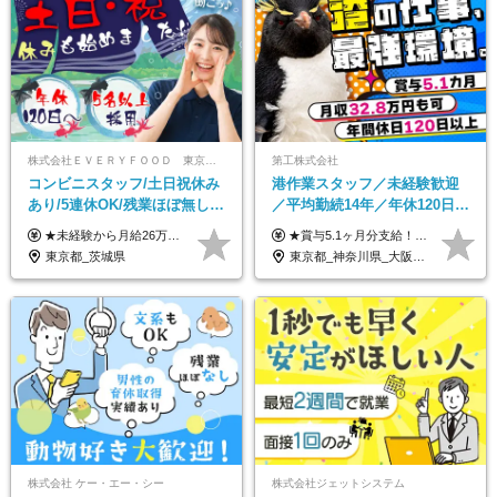
株式会社ＥＶＥＲＹＦＯＯＤ 東京本社
第工株式会社
コンビニスタッフ/土日祝休み
港作業スタッフ／未経験歓迎
あり/5連休OK/残業ほぼ無し/
／平均勤続14年／年休120日以
賞与年2回/トイレ掃除・夜勤
上／食事手当・家族手当あり
★未経験から月給26万円スタート！ ★毎年1回（12月）の昇給＋賞与（年2回）で給与にしっかり反映！ 月給26万円＋賞与年2回＋交通費全額支給 ※リーダー・店長昇格後は基本給2万円UP＋役職手当支給 ※経験・スキルを考慮の上、決定します ※上記金額には固定残業代（21時間分・3万7300円以上）を含みます。超過分は別途全額支給します ※試用期間3ヶ月間あり（期間中の給与・待遇に差異はありません）
★賞与5.1ヶ月分支給！ ★入社3年目・30代で年収730万円の先輩も活躍中！ ★入社1年目・20代で月収29万円の実績あり 月給：22.5万円～30.5万円＋各種手当＋賞与年2回＋残業代全額支給 ※経験・能力などを考慮のうえ決定します ※上記月給には食事手当(5000円／月）を含みます ※残業代は分単位で100％支給いたします ※試用期間3ヶ月。その間の給与・待遇に差異はありません 【月収例】 ◆33.5万円／31歳 入社7か月 ◆38.5万円／32歳 入社1年目 ◆48.4万円／44歳 入社12年目 ※経験・能力などを考慮のうえ決定 ※月収・給与例には休日手当も含みます 【手当詳細】 ◆交通費規定支給（上限3万5000円／月） ◆時間外手当全額支給 ◆休日出勤手当 ◆港湾住宅あり（1R・2万円台～） ◆資格取得支援制度：全額負担 ◆地域手当：関東地区1万円／月
無し/面接1回
／賞与5.1ヶ月分
東京都_茨城県
東京都_神奈川県_大阪府_愛知県_兵庫県
株式会社 ケー・エー・シー
株式会社ジェットシステム