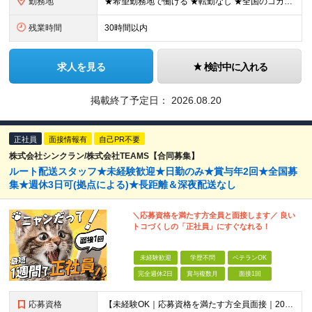
勤務地
★希望勤務地で働ける ★転勤なし ★全国のコカ・コーラ社営業所で募集中 ※エリア詳細は以下よりご確認ください。
残業時間
30時間以内
求人を見る
検討中に入れる
掲載終了予定日：
2026.08.20
正社員
面接情報有
自己PR不要
株式会社シンクラン/株式会社TEAMS【合同募集】
ルート配送スタッフ★未経験歓迎★日勤のみ★賞与年2回★全国募
集★週休3日可(拠点による)★長距離＆深夜配送なし
＼応募資格を満たす方全員と面接します／ 良い
トコづくしの「正社員」にすぐなれる！
未経験歓迎
学歴不問
ベテランOK
完全週休2日
賞与複数月
面接1回
応募資格
【未経験OK｜応募資格を満たす方全員面接｜20代～40代多数活躍中！】 ◎学歴不問 ◎前職不問 ◎転職回数不問 ◎普通運転免許（AT限定可）をお持ちの方 ◎44歳以下の方（※長期のキャリア形成を図るた