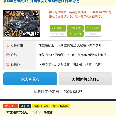
収600万◆約4ヶ月研修あり◆運転は1日4hほど
静かな空間で、会話は最低限―― 高級車にVIPを
乗せてお運びする、唯一無二のお仕事です。
未経験歓迎
学歴不問
ベテランOK
完全週休2日
賞与複数月
面接1回
応募資格
未経験歓迎！人柄重視/社会人経験不問＆フリーターもOK ■普通自動車免許（AT限定可）を取得して3年以上経過している方 ※前職・学歴・ブランク・転職回数などは一切不問です。 <2種免許取得代は全額
給与
★初月40万円保証＋2～6ヶ月目35万円保証 ★平均年収600万円 月給236,000円（一律手当含む）＋運転手当（運転した時間に応じて支給）＋残業代＋賞与年2回 ※基礎研修期間（10日間）は日給1
勤務地
・東京都内の各営業所（日本橋、銀座、赤坂） ※勤務地は希望を考慮します。転居を伴う転勤はありません。 ■中央営業所／東京都中央区日本橋兜町1-13 ■銀座営業所／東京都中央区銀座1-11-3 ■赤坂
求人を見る
検討中に入れる
掲載終了予定日：
2026.08.27
終了間近
正社員
面接情報有
自己PR不要
日本交通株式会社 ハイヤー事業部