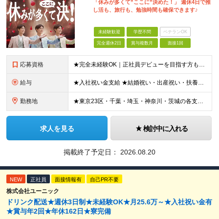
「休みが多くて”ここに”決めた！」 週休4日で推
し活も、旅行も、勉強時間も確保できます♪
未経験歓迎
学歴不問
ベテランOK
完全週休2日
賞与複数月
面接1回
応募資格
★完全未経験OK｜正社員デビューを目指す方も大歓迎！子育て世代も活躍中！ ★応募資格を満たす方は全員面接いたします！（面接1回） ■学歴不問 ■普通免許をお持ちの方（AT限定可） ■40歳以下の方（
給与
★入社祝い金支給 ★結婚祝い・出産祝い・扶養手当・家族手当・退職金制度など福利厚生も充実しています！ 月給19.2万円～21.4万円＋賞与年2回 ※研修期間2ヶ月：月給額から-1.2万円の支給にな
勤務地
★東京23区・千葉・埼玉・神奈川・茨城の各支店 ★転居を伴う転勤なし ★希望や通勤時間を考慮して決定します ★U・Iターン歓迎！ ▼東京都 ・板橋支店 東京都板橋区東坂下 ・新砂支店 東京都江東区
求人を見る
検討中に入れる
掲載終了予定日：
2026.08.20
NEW
正社員
面接情報有
自己PR不要
株式会社ユーニック
ドリンク配送★週休3日制★未経験OK★月25.6万～★入社祝い金有
★賞与年2回★年休162日★寮完備