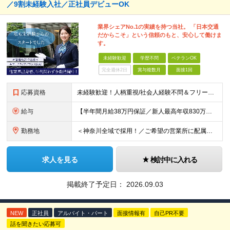
／9割未経験入社／正社員デビューOK
業界シェアNo.1の実績を持つ当社。 「日本交通
だからこそ」という信頼のもと、安心して働けま
す。
未経験歓迎
学歴不問
ベテランOK
完全週休2日
賞与複数月
面接1回
応募資格
未経験歓迎！人柄重視/社会人経験不問＆フリーターもOK ■普通自動車免許（AT限定可）を取得して1年以上経過している方 ※前職・学歴・ブランク・転職回数などは一切不問です。 <2種免許取得代は全額
給与
【半年間月給38万円保証／新人最高年収830万円／賞与年2回／給料控除を100%撤廃】 6ヶ月間、月給38万円保証＋歩合給＋賞与年2回（川崎／保土ヶ谷／戸塚） ◆保証額を超える売上時は上乗せした給与
勤務地
＜神奈川全域で採用！／ご希望の営業所に配属＞ ◎転居を伴う転勤なし！ ◎U・Iターン歓迎！ ◎マイカー通勤OK（駐車場完備） 神奈川全域に6拠点（★希望の営業所に配属） ■本社：横浜市戸塚区名瀬町1
求人を見る
検討中に入れる
掲載終了予定日：
2026.09.03
NEW
正社員
アルバイト・パート
面接情報有
自己PR不要
話を聞きたい応募可