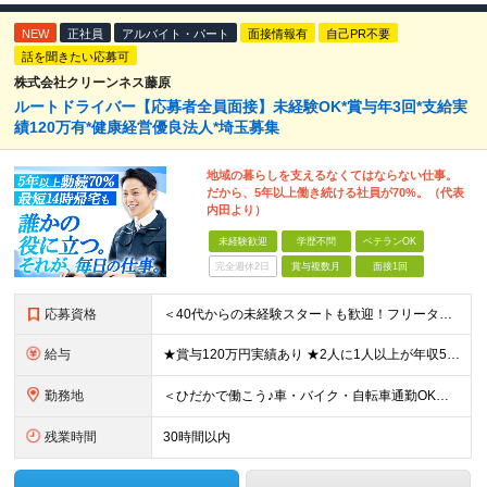
NEW
正社員
アルバイト・パート
面接情報有
自己PR不要
話を聞きたい応募可
株式会社クリーンネス藤原
ルートドライバー【応募者全員面接】未経験OK*賞与年3回*支給実
績120万有*健康経営優良法人*埼玉募集
地域の暮らしを支えるなくてはならない仕事。
だから、5年以上働き続ける社員が70%。（代表
内田より）
未経験歓迎
学歴不問
ベテランOK
完全週休2日
賞与複数月
面接1回
応募資格
＜40代からの未経験スタートも歓迎！フリーターでもOK＞ type経由での入社者多数！ほぼ全員未経験スタートです◎ ★自己PR＆志望理由必要ナシ ★応募者全員面接 ★未経験OK ★社会人経験初めても
給与
★賞与120万円実績あり ★2人に1人以上が年収500万円以上 （今後年収500万円以上の層はさらに増える予定。年収500万円以下は多くが直近入社者） ★賞与支給実績120万円あり ★免許取得にかかる
勤務地
＜ひだかで働こう♪車・バイク・自転車通勤OK！埼玉エリア勤務＞ 埼玉県日高市大字田波目581-3（日高市役所の近く） └転勤なし！ └通勤費上限3万円まで支給 └駐車場完備 【社員の方のお住まい先】
残業時間
30時間以内