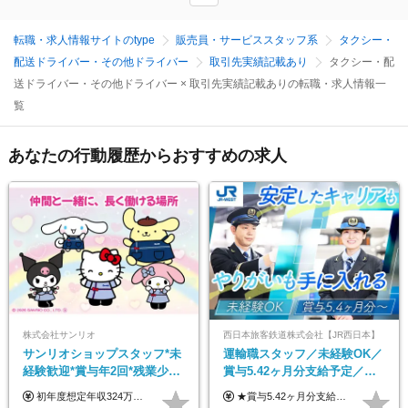
転職・求人情報サイトのtype
販売員・サービススタッフ系
タクシー・
配送ドライバー・その他ドライバー
取引先実績記載あり
タクシー・配
送ドライバー・その他ドライバー × 取引先実績記載ありの転職・求人情報一
覧
あなたの行動履歴からおすすめの求人
株式会社サンリオ
西日本旅客鉄道株式会社【JR西日本】
サンリオショップスタッフ*未
運輸職スタッフ／未経験OK／
経験歓迎*賞与年2回*残業少な
賞与5.42ヶ月分支給予定／残
め*産育休取得実績豊富*可愛
業月11h程／年休119日+有給
初年度想定年収324万円～690万円！ ◆全国一律 月給230,000円～＋賞与＋通勤手当＋役職手当＋時間外手当 《手当充実！》 ＊昇給/年1回 ＊賞与/年2回（7月/12月） ＊通勤手当：交通費支給（規定あり） ＊時間外手当 ＊販売職手当 ＊役職手当 《キャリアパス》 ▼店長（32歳）／年収400万円 ▼トレーナー（37歳）／年収500万円 ▼SV（40歳）／年収570万円 ※SVとして活躍された場合、574万円以上に昇給も目指せます。 日頃のお店での頑張りをしっかり評価する体制を整えており、 ご自身の努力次第で昇給する制度を用意しています！ 《ゆくゆくは・・・》 ■店舗スタッフをとりまとめ、お店づくりを主体で行う店長へ ■複数店舗を統括するトレーナーへとキャリアアップ ■様々な規模の店舗を経験しSVとして活躍した後は、本社の教育担当や店舗支援を担う本部スタッフとして活躍いただけます。 ※経験・能力を考慮の上、当社規定により優遇いたします。 ※入社日から6カ月間の試用期間あり。その間の待遇に差異はありません。
★賞与5.42ヶ月分支給予定あり！ （大卒以上）月給24万1,692円～39万5,780円＋各種手当＋賞与2回 （高卒以上）月給22万2,662円～39万5,780円＋各種手当＋賞与2回 ※上記は2025年度新卒支払額（京阪神地区）となります ※勤務地・学歴で異なり、ご経験・能力等をふまえた金額を加算します ※残業代は別途全額支給します ※当社規程に基づき決定します ※試用期間あり（3ヶ月／待遇に変更はありません） ※基本給以外の諸手当として扶養・職務・時間外・通勤手当等を支給します ※京阪神地区以外の勤務地の場合 月給（大卒）23万0,706円～／月給（高卒）21万2,541円～となります
い制服*社割有
平均18.7日