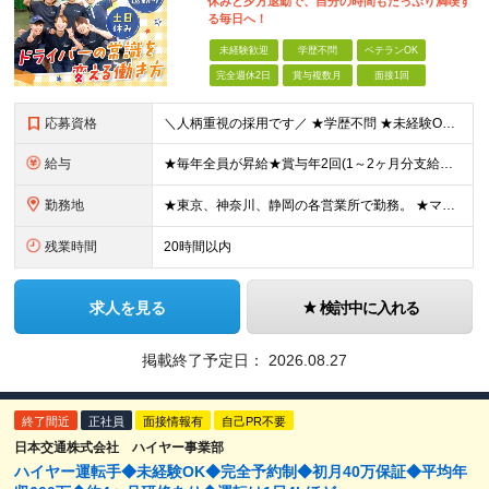
休みと夕方退勤で、自分の時間もたっぷり満喫す
る毎日へ！
未経験歓迎
学歴不問
ベテランOK
完全週休2日
賞与複数月
面接1回
応募資格
＼人柄重視の採用です／ ★学歴不問 ★未経験OK ★普通自動車運転免許（AT限定可）をお持ちの方 └研修期間を用意しているので、ペーパードライバーの方もOK◎ ★44歳以下の方 ※若年層の長期キャリア
給与
★毎年全員が昇給★賞与年2回(1～2ヶ月分支給） 東京・神奈川エリア／月給27万5295円～ 静岡エリア／月給25万5221円～ 【試用期間中(2ヶ月間)の給与】 東京・神奈川エリア／月給25万1
勤務地
★東京、神奈川、静岡の各営業所で勤務。 ★マイカー・バイク通勤OK！（一部営業所除く） ★配属先は希望を考慮して決定いたします！ ★転居を伴う転勤はありません。 【東京】 多摩営業所／東京都多摩市南
残業時間
20時間以内
求人を見る
検討中に入れる
掲載終了予定日：
2026.08.27
終了間近
正社員
面接情報有
自己PR不要
日本交通株式会社 ハイヤー事業部
ハイヤー運転手◆未経験OK◆完全予約制◆初月40万保証◆平均年