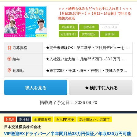
＞＞＞給料も休みもどっちも手に入れる！＜＜＜
【月給25.6万円～】×【月13～14日休】で叶える
理想の生活
未経験歓迎
学歴不問
ベテランOK
完全週休2日
賞与複数月
面接1回
応募資格
★完全未経験OK！第二新卒・正社員デビューを目指す方も大歓迎！ ★応募資格を満たす方は全員面接いたします！（面接1回） ■学歴不問 ■普通免許をお持ちの方（AT限定可） ■34歳以下の方（若年層の長
給与
★入社祝い金支給！ 月給25.6万円～33.1万円＋賞与年2回 ※結婚祝い・出産祝い・扶養手当・家族手当・退職金制度など福利厚生も充実しています！ ※研修期間2ヶ月：月給額から-1.6万円の支給に
勤務地
★東京23区・千葉・埼玉・神奈川・茨城の各支店 ★転居を伴う転勤なし ★希望や通勤時間を考慮して決定します ★U・Iターン歓迎！ ▼東京都 ・板橋支店 東京都板橋区東坂下 ・新砂支店 東京都江東区
求人を見る
検討中に入れる
掲載終了予定日：
2026.08.20
NEW
正社員
面接情報有
自己PR不要
話を聞きたい応募可
日本交通横浜株式会社
VIP送迎EXドライバー／半年間月給38万円保証／年収830万円可能