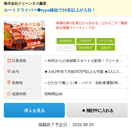
株式会社クリーンネス藤原
ルートドライバー◆type経由で10名以上が入社！
現場出身の社長だから分かる。だからこそ「徹底
的な現場ファースト」です。
未経験歓迎
学歴不問
ベテランOK
完全週休2日
賞与複数月
面接1回
応募資格
＜40代からの未経験スタートも歓迎！フリーターでもOK＞ type経由での入社者多数！ほぼ全員未経験スタートです◎ ★自己PR＆志望理由必要ナシ ★応募者全員面接 ★未経験OK ★社会人経験初めても
給与
★入社2年目で月給35万円以上も可能 ★2人に1人以上が年収500万円以上 （今後年収500万円以上の層はさらに増える予定。年収500万円以下は多くが直近入社者） ★免許取得にかかる費用は会社が全額負
勤務地
＜ひだかで働こう♪車・バイク・自転車通勤OK！埼玉エリア勤務＞ 埼玉県日高市大字田波目581-3（日高市役所の近く） └転勤なし！ └通勤費上限3万円まで支給 └駐車場完備 【社員の方のお住まい先】
残業時間
30時間以内
求人を見る
検討中に入れる
掲載終了予定日：
2026.08.20