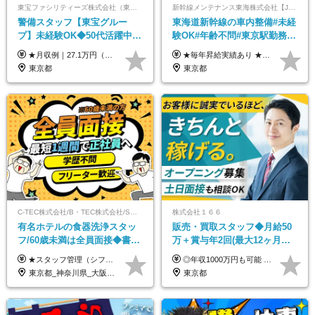
東宝ファシリティーズ株式会社（東宝株式会社100％出資）
新幹線メンテナンス東海株式会社【JR東海グループ】
警備スタッフ【東宝グルー
東海道新幹線の車内整備#未経
プ】未経験OK◆50代活躍中
験OK#年齢不問#東京駅勤務
◆1勤務で2日分休み◆8割が座
#59歳まで正社員登用可＆登用
★月収例｜27.1万円（月給+残業代2.4万円+資格手当0.2万円+家族手当0.85万円） ★賞与年2回＆充実した手当あり！ ■月給23万6,500円～＋賞与年2回＋各種手当 ┗月給には職務手当19,500円、調整手当15,000円、住宅手当18,500円、契約社員手当1,500円を含みます ※試用期間4ヶ月(期間中の給与・待遇の差異はありません) ━━━━━━━━━━ 各種手当も充実！ ━━━━━━━━━━ ★家族手当 ★役付手当 ★資格手当 ★年末年始勤務手当 ★交通費支給（月5万円以内／6ヶ月分の定期代を支給） ★残業・深夜残業手当（全額支給） ━━━━━━━━━━ 給与支給日は毎月25日です ━━━━━━━━━━ 例：1月1日付入社の場合 1月25日に基本給+変動しない手当を支給 2月25日に前月分の残業手当など変動する手当を支給
★毎年昇給実績あり ★入社3年で430万円も可(正社員登用された場合) ■入社時月収例：25万2840円(1万2040円×21日)＋賞与支給実績有（年2回・2025年度） 日給1万2040円 ※別途「超過勤務手当、祝繁手当、特殊手当」の支給有 ※試用期間中（2ヶ月）の待遇・雇用形態に差異はございません
り仕事◆賞与年2回
実績多数！
東京都
東京都
C-TEC株式会社/B・TEC株式会社/S・TEC株式会社【合同募集】
株式会社１６６
有名ホテルの食器洗浄スタッ
販売・買取スタッフ◆月給50
フ/60歳未満は全員面接◆書類
万＋賞与年2回(最大12ヶ月分
選考なし◆ブランクOK◆月25
支給)◆前職給与保証◆年収
★スタッフ管理（シフト調整など）の経験があれば【月給28万円以上】 ★賞与支給実績：基本給の2ヶ月分～3ヶ月分 ＝＝ライフスタイルに合わせて働き方を選べます＝＝ ■正社員 ＜未経験者＞月給25万円～35万円＋賞与年2回 ＜経験者＞月給28万円～35万円＋賞与年2回 ※経験やスキルに応じて決定します ※残業代全額支給 ※試用期間（3ヶ月間）中の雇用形態や待遇に差異はありません ※正社員の場合、転勤の可能性あり ■契約社員 月給22万円～＋残業代全額支給 ※契約社員の場合、賞与の支給および転勤の可能性はありません ※勤務時間や勤務日数の希望があればご相談に応じます ※試用期間なし ※契約の更新 有(勤務状況により判断する) 更新上限 有(通算契約期間の上限 1年/更新回数の上限 なし)
◎年収1000万円も可能 ◎複雑な条件やノルマは一切なし！ 頑張った分だけシンプルに還元される給与体系です。 経験者の方には「前職給与保証」をお約束します！ ■月給50万円～80万円（役職手当を含む） ★平均月収：60～70万円程度 ★「〇件以上で支給」といった複雑な条件やノルマの縛りは一切ありません。 お客様に寄り添い、利益が出た分はしっかりとあなたの給与へ還元します！ ※経験・能力を考慮のうえ決定します。 ※試用期間3ヶ月あり。その間の待遇・給与に差異はありません。 ※上記の金額は固定残業代（20時間/5万円～）含んだ金額です。 超過分は別途記載します。
万～ ◆40～50代活躍
1000万可◆オープニング
東京都_神奈川県_大阪府_愛知県_北海道_京都府_福岡県_沖縄県
東京都