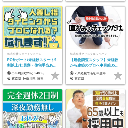
株式会社ジェットシステム
株式会社クリスタルジャパン
PCサポート/未経験スタート9
【建物調査スタッフ】未経験
割以上/社員寮・住宅手当あり/
から建築のプロへ◆月給35万
正社員デビューOK/20代～30
円～＋賞与年2回◆官公庁・
◇平均月収29万6,400円(各種手当含む) ◇住宅手当⇒最大家賃の半額支給 ◇賞与年2回支給 ■月給22万5,000円以上＋地域手当＋時間外手当＋住宅手当＋家族手当 ※経験やスキルに応じて給与を決定します ※試用期間2ヶ月あり（期間内は時給1,060円以上となります） └地域により上がる可能性があり／例：東京都時給1,370円 └その他待遇に差異なし ＜モデル月収例＞ 1年目：296,400円 3年目：320,000円 【固定残業代について】 なし（残業代は、実際の労働時間に応じて別途全額支給）
＜未経験でも初年度年収490万円～＞ ◆月給35万円～65万円＋賞与年2回（7月・12月） 【なぜ未経験に35万円を払えるのか】 UR都市機構様・日本郵政様・官公庁との直取引で中間マージンがなく、修繕・緊急対応だけで年4,000～5,000件。仕事が途切れない基盤があるため、調査を担う人材に相応の給与を支払えます。 【昇給について】 年齢や社歴ではなく、成長と貢献に応じて昇給する仕組みです。1回の昇給で年収100万円UPした社員もいます。 ※経験・スキルに応じて加給・優遇いたします ※試用期間3ヶ月（その間の給与・待遇に差異はありません） ※上記月給には、固定残業代（月45時間分／8.8万円～16.5万円）を含みます。超過分は別途全額支給します ※実際の残業は月平均10時間程度です。固定残業代は残業の有無にかかわらず全額支給します 【固定残業代について】 固定残業45時間分（88,000円～165,000円）を含む ※超過分は別途全額支給
代活躍中/全国募集
UR直取引◆残業月10h
東京都_神奈川県_埼玉県_千葉県_大阪府_愛知県_北海道_青森県_岩手県_宮城県_秋田県_山形県_福島県_茨城県_群馬県_新潟県_山梨県_長野県_富山県_石川県_静岡県_岐阜県_三重県_兵庫県_京都府_滋賀県_奈良県_和歌山県_広島県_岡山県_鳥取県_島根県_山口県_徳島県_香川県_愛媛県_高知県_福岡県_熊本県_佐賀県_長崎県_大分県_宮崎県_沖縄県
東京都