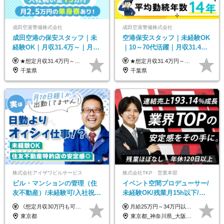
成田空港警備株式会社
成田空港警備株式会社
成田空港の保安スタッフ｜未
空港保安スタッフ｜未経験OK
経験OK｜月収31.4万～｜月
｜10～70代活躍｜月収31.4万
2.5万の単身寮｜住宅手当&家
&賞与年2回｜家族・住宅手当
★想定月収31.4万円～＋賞与年2回（59万円以上） ★入社お祝い金15万円支給 ★水道+光熱費無料の家賃がリーズナブルな社員寮(単身寮)あり！ ★住宅手当&家族手当あり 月給24万5000円以上(基本給21万1000円＋業務別手当35,000円)＋賞与年2回（賞与支給額：59万円以上を想定）＋残業代全額 ※みなし残業なし！残業代は全額支給します。 ※資格手当・深夜手当など、様々な手当をご用意しています。 ※入社お祝い金は１か月経過後、3ヶ月経過後、6ヶ月経過後に各5万円ずつ給与に加算して支給いたします。 ※指定の検定資格をお持ちの方には別途手当を支給します。入社後に取得した場合は給与に加算し支給します。 ・施設警備 1級7,000円 2級4,000円 ・交通誘導 1級7,000円 2級4,000円 ・雑踏警備 1級7,000円 2級4,000円 など
★想定月収31.4万円～＋賞与年2回（59万円以上） ★入社お祝い金15万円支給 ★水道+光熱費無料の家賃がリーズナブルな社員寮(単身寮)あり！ 月給24万5000円以上(基本給21万1000円＋業務別手当35,000円)＋賞与年2回（賞与支給額：59万円以上を想定）＋残業代全額 ※みなし残業なし！残業代は全額支給します。 ※資格手当・深夜手当など、様々な手当をご用意しています。 ※入社お祝い金は１か月経過後、3ヶ月経過後、6ヶ月経過後に各5万円ずつ給与に加算して支給いたします。 ※指定の検定資格をお持ちの方には別途手当を支給します。入社後に取得した場合は給与に加算し支給します。 ・施設警備 1級7,000円 2級4,000円 ・交通誘導 1級7,000円 2級4,000円 ・雑踏警備 1級7,000円 2級4,000円 など
族手当｜入社祝い金15万
｜光熱費0円の単身寮
千葉県
千葉県
株式会社アイザワビルサービス
株式会社TKP 営業本部
ビル・マンションの管理（住
イベント空間プロデューサー/
友不動産）/未経験可/入社祝い
未経験OK/残業月15h以下/豊
金10万円/月収30万円可/40～
富な福利厚生/全国募集/平均有
《想定月収30万円も可能！/想定年収380万円》 ■月給24万5000円以上＋賞与年2回(2カ月/2025年実績)＋時間外手当＋資格手当＋役職手当＋交通費 ………… ≪昇給、賞与、および各種諸手当について≫ ◇入社お祝い金（10万円 ※3カ月精勤後支給） ◇昇給/年1回 ◇賞与/年2回(2カ月/2025年実績) ◇時間外手当 ◇資格手当 └・ビル設備管理技能士1級（1万円/月） ・ビル設備管理技能士2級（5000円/月） ・建築物環境衛生管理技術者（1万円/月） ・防火管理技能者（3000円/月） ・消防設備士乙4類（3000円/月） 他 ◇役職手当 └・班長/サブリーダー/リーダー（5000円～2万円/月） ◇物件手当（最大2万円 ※物件により異なる） ◇退職金あり ※経験・年齢・能力を考慮した上、当社規定により優遇いたします。 ※3カ月の試用期間あり。その間の給与や福利厚生に差異はありません。 《モデル年収》 ・入社1年/35歳：年収380万円 ・入社3年/38歳：年収400万円
月給25万円～34万円以上＋各種手当＋残業代＋賞与年2回（昨年度2～4ヶ月分） 初年度想定年収：350万円～ ＜クラス・経験別の月給目安＞ ■メンバークラス：月給25万円以上 ■店長やSVなどのマネジメント経験者：月給30万円～スタート可 ■リーダークラス：月給34万円以上 ※月給は配属エリア・経験・能力を考慮して決定します（前職の経験・収入をお聞かせください）。 ※上記にはみなし残業手当20～30時間分（メンバー：3万1134円以上、経験5年以上：5万2448円以上、リーダー：5万9441円以上）を含みます。 ※超過分は別途支給いたします。
50代活躍/S102
給取得日数14.9日
東京都
東京都_神奈川県_大阪府_愛知県_北海道_宮城県_静岡県_京都府_広島県_福岡県