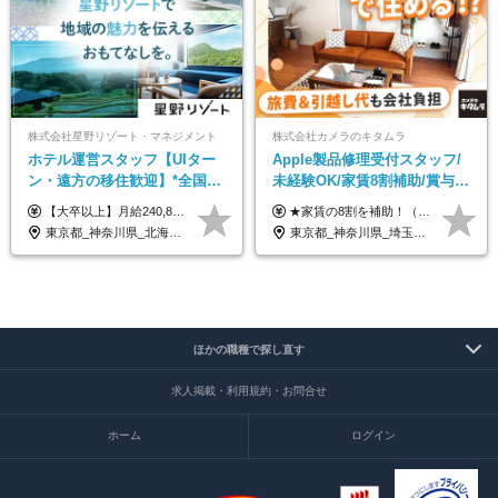
株式会社星野リゾート・マネジメント
株式会社カメラのキタムラ
ホテル運営スタッフ【UIター
Apple製品修理受付スタッフ/
ン・遠方の移住歓迎】*全国募
未経験OK/家賃8割補助/賞与年
集*週休3日/年休161日可*未経
2回/残業月平均4.7h/最大7連休
【大卒以上】月給240,800円以上+賞与2回+各種手当 【短大・専門学校卒】月給204,400円以上+賞与2回+各種手当 【上記以外】月給187,000円以上+賞与2回+各種手当 ※経験、資格、能力等を考慮の上、決定いたします ※残業代全額支給 ※試用期間3ヶ月（条件変更なし）
★家賃の8割を補助！（限度額は地域により異なる） ※転勤による引っ越しが発生する場合 ＝＝＝＝＝＝＝＝＝＝＝＝＝＝＝＝＝＝＝＝＝＝＝ 例えば、家賃7.5万円なら6万円は会社で負担。 あなたが支払うのは、たったの1.5万円です！ 年間では自己負担額が約72万ほどお得になります！ ＝＝＝＝＝＝＝＝＝＝＝＝＝＝＝＝＝＝＝＝＝＝＝ 月給22万8,700円～26万3,100円＋賞与年2回（初回の支給は当社規定による）＋残業手当 ＜実際の給与例＞ *24歳:月給23万4,700円＋賞与年2回（初回の支給は当社規定による）＋残業手当＋諸手当 ※上記はあくまで参考月給です。ご経歴・年齢を考慮し、当社規定により決定します ※評価により昇給あり ※残業代は別途支給あり ※試用期間2ヶ月あり（期間中の給与・待遇に差異はありません） 【実在する社員の年収モデル】 年収530万円（30歳） 年収820万円（40歳） 【入社時の想定年収】 330万円～900万円
験OK*新規開業あり
OK
東京都_神奈川県_北海道_青森県_山形県_福島県_栃木県_群馬県_山梨県_長野県_石川県_静岡県_岐阜県_京都府_広島県_島根県_山口県_高知県_長崎県_大分県_鹿児島県_沖縄県
東京都_神奈川県_埼玉県_千葉県_大阪府_愛知県_北海道_岩手県_宮城県_秋田県_福島県_茨城県_栃木県_富山県_石川県_福井県_静岡県_岐阜県_三重県_兵庫県_京都府_滋賀県_奈良県_広島県_岡山県_徳島県_香川県_愛媛県_高知県_福岡県_熊本県_佐賀県_長崎県_大分県_宮崎県_沖縄県
ほかの職種で探し直す
求人掲載・利用規約・お問合せ
ホーム
ログイン