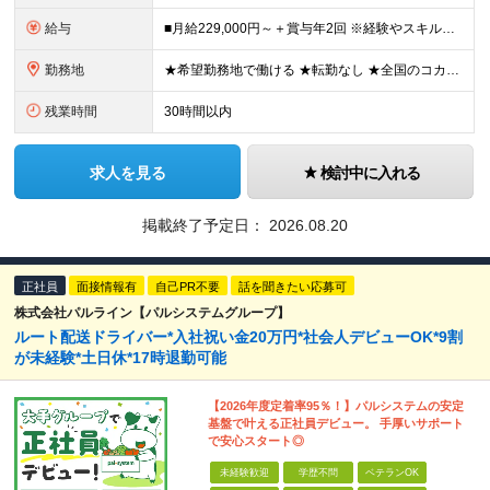
給与
■月給229,000円～＋賞与年2回 ※経験やスキルにより考慮いたします ※試用期間は全国共通で1～3ヶ月あり（習熟度により変動：給与・その他条件の差異なし） ※上記には固定残業代を含みます（エリアに
勤務地
★希望勤務地で働ける ★転勤なし ★全国のコカ・コーラ社営業所で募集中 ※エリア詳細は以下よりご確認ください。
残業時間
30時間以内
求人を見る
検討中に入れる
掲載終了予定日：
2026.08.20
正社員
面接情報有
自己PR不要
話を聞きたい応募可
株式会社パルライン【パルシステムグループ】
ルート配送ドライバー*入社祝い金20万円*社会人デビューOK*9割
が未経験*土日休*17時退勤可能
【2026年度定着率95％！】パルシステムの安定
基盤で叶える正社員デビュー。 手厚いサポート
で安心スタート◎
未経験歓迎
学歴不問
ベテランOK