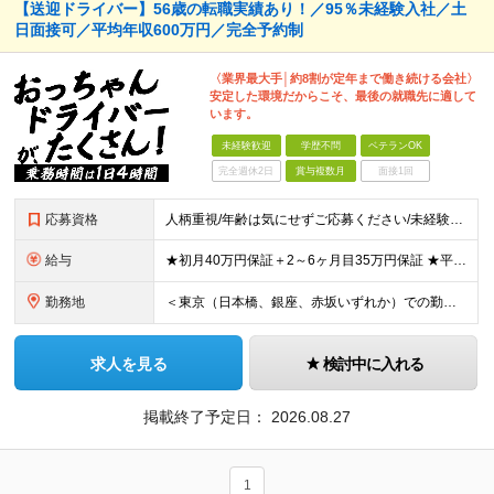
【送迎ドライバー】56歳の転職実績あり！／95％未経験入社／土
日面接可／平均年収600万円／完全予約制
〈業界最大手│約8割が定年まで働き続ける会社〉
安定した環境だからこそ、最後の就職先に適して
います。
未経験歓迎
学歴不問
ベテランOK
完全週休2日
賞与複数月
面接1回
応募資格
人柄重視/年齢は気にせずご応募ください/未経験OK ■普通自動車免許（AT限定可）を取得して3年以上経過している方 ※前職・学歴・ブランク・転職回数などは一切不問です。 <2種免許取得代は全額会社
給与
★初月40万円保証＋2～6ヶ月目35万円保証 ★平均年収600万円 月給236,000円（一律手当含む）＋運転手当（運転した時間に応じて支給）＋残業代＋賞与年2回 ※基礎研修期間（10日間）は日給1
勤務地
＜東京（日本橋、銀座、赤坂いずれか）での勤務となります！＞ ■中央営業所／東京都中央区日本橋兜町1-13 ■銀座営業所／東京都中央区銀座1-11-3 ■赤坂営業所／東京都千代田区永田町2-11-1
求人を見る
検討中に入れる
掲載終了予定日：
2026.08.27
1