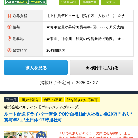
完全週休2日
賞与複数月
面接1回
応募資格
【正社員デビューを目指す方、大歓迎！】 ☆学歴不問 ☆未経験OK ☆普通自動車運転免許（AT限定可）をお持ちの方 └研修期間を用意しているので、ペーパードライバーの方もOK◎ ☆44歳以下の方 ※若年
給与
★毎年全員が昇給★賞与年2回(1～2ヶ月分支給） 東京・神奈川エリア／月給27万5295円～ 静岡エリア／月給25万5221円～ 【試用期間中(2ヶ月間)の給与】 東京・神奈川エリア／月給25万1
勤務地
★東京、神奈川、静岡の各営業所で勤務。 ★マイカー・バイク通勤OK！（一部営業所除く） ★配属先は希望を考慮して決定いたします！ ★転居を伴う転勤はありません。 【東京】 多摩営業所／東京都多摩市南
残業時間
20時間以内
求人を見る
検討中に入れる
掲載終了予定日：
2026.08.27
正社員
面接情報有
自己PR不要
話を聞きたい応募可
株式会社パルライン【パルシステムグループ】
ルート配送ドライバー*普免でOK*面接1回*入社祝い金20万円あり*
賞与年2回*土日休*17時退社可
「いつもありがとう！」の声に心が弾む。 土日