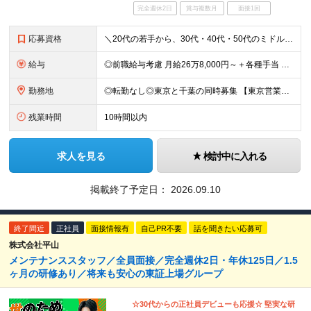
完全週休2日
賞与複数月
面接1回
応募資格
＼20代の若手から、30代・40代・50代のミドル・ベテラン層まで幅広く歓迎！／ ■未経験OK ■学歴不問 ■普通自動車運転免許（AT限定可｜MTをお持ちの方も尚可） ～ひとつでも当てはまれば、それ
給与
◎前職給与考慮 月給26万8,000円～＋各種手当 ◆試用期間3カ月あり（期間中は21万4,500円～＋各種手当） ※年齢・経験・能力などを考慮の上、決定します ※上記給与はみなし残業代24,00
勤務地
◎転勤なし◎東京と千葉の同時募集 【東京営業所】 東京都中央区新川2－24－2ビコービル４階B 【千葉営業所】 千葉県千葉市美浜区新港222-16 ※全国出社あり。出張先のホテル代や交通費は会社
残業時間
10時間以内
求人を見る
検討中に入れる
掲載終了予定日：
2026.09.10
終了間近
正社員
面接情報有
自己PR不要
話を聞きたい応募可
株式会社平山
メンテナンススタッフ／全員面接／完全週休2日・年休125日／1.5
ヶ月の研修あり／将来も安心の東証上場グループ
☆30代からの正社員デビューも応援☆ 堅実な研