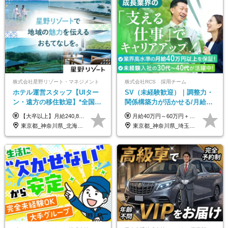
株式会社星野リゾート・マネジメント
株式会社RCS 採用チーム
ホテル運営スタッフ【UIター
SV（未経験歓迎）｜調整力・
ン・遠方の移住歓迎】*全国募
関係構築力が活かせる/月給40
集*週休3日/年休161日可*未経
万円以上/30～40代活躍中/6か
【大卒以上】月給240,800円以上+賞与2回+各種手当 【短大・専門学校卒】月給204,400円以上+賞与2回+各種手当 【上記以外】月給187,000円以上+賞与2回+各種手当 ※経験、資格、能力等を考慮の上、決定いたします ※残業代全額支給 ※試用期間3ヶ月（条件変更なし）
月給40万円～60万円＋各種手当＋業績賞与 ◎経験や能力等を考慮し、優遇いたします！ ◎成果により業績賞与を年2回支給します！ 上記月給には、固定残業代として 「60,800円～95,000円（28時間分）」を含む。 超過分は別途全額支給します。
験OK*新規開業あり
月間の研修充実
東京都_神奈川県_北海道_青森県_山形県_福島県_栃木県_群馬県_山梨県_長野県_石川県_静岡県_岐阜県_京都府_広島県_島根県_山口県_高知県_長崎県_大分県_鹿児島県_沖縄県
東京都_神奈川県_埼玉県_千葉県_大阪府_愛知県_北海道_青森県_岩手県_宮城県_秋田県_山形県_福島県_茨城県_栃木県_群馬県_新潟県_山梨県_長野県_富山県_石川県_福井県_静岡県_岐阜県_三重県_兵庫県_京都府_滋賀県_奈良県_和歌山県_広島県_岡山県_鳥取県_島根県_山口県_徳島県_香川県_愛媛県_高知県_福岡県_熊本県_佐賀県_長崎県_大分県_宮崎県_鹿児島県_沖縄県