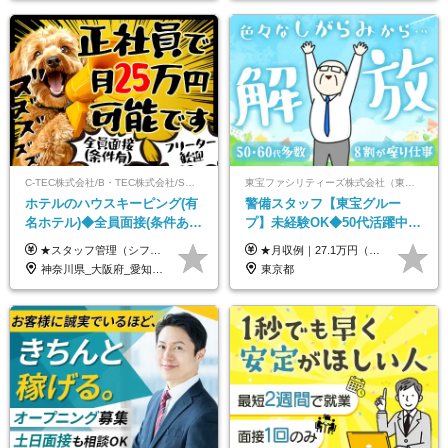
C-TEC株式会社/B・TEC株式会社/S・TEC株式会社【合同募集】
東宝ファシリティーズ株式会社（東宝株式会社100％出資）
ホテルのハウスキーピング(有
警備スタッフ【東宝グルー
名ホテル)◆全員面接(条件あ
プ】未経験OK◆50代活躍中
り)◆未経験OK◆リゾート地
◆1勤務で2日分休み◆8割が座
★スタッフ管理（シフト調整など）の経験があれば【月給28万円以上】 ★賞与支給実績：基本給の2ヶ月分～3ヶ月分 ＝＝ライフスタイルに合わせて働き方を選べます＝＝ ■正社員 ＜未経験者＞月給25万円(寮なしの場合)～35万円＋賞与年2回 ＜経験者＞月給28万円～35万円＋賞与年2回 ※寮をご利用の場合は月給22万円～ ※経験やスキルに応じて決定します ※残業代全額支給 ※試用期間（3ヶ月間）中の雇用形態や待遇に差異はありません ※正社員の場合、転勤の可能性あり ■契約社員 月給22万円～＋残業代全額支給 ※契約社員の場合、賞与の支給および転勤の可能性はありません ※勤務時間や勤務日数の希望があればご相談に応じます ※試用期間なし ※契約の更新 有(勤務状況により判断する) 更新上限 有(通算契約期間の上限 1年/更新回数の上限 なし)
★月収例｜27.1万円（月給+残業代2.4万円+資格手当0.2万円+家族手当0.85万円） ★賞与年2回＆充実した手当あり！ ■月給23万6,500円～＋賞与年2回＋各種手当 ┗月給には職務手当19,500円、調整手当15,000円、住宅手当18,500円、契約社員手当1,500円を含みます ※試用期間4ヶ月(期間中の給与・待遇の差異はありません) ━━━━━━━━━━ 各種手当も充実！ ━━━━━━━━━━ ★家族手当 ★役付手当 ★資格手当 ★年末年始勤務手当 ★交通費支給（月5万円以内／6ヶ月分の定期代を支給） ★残業・深夜残業手当（全額支給） ━━━━━━━━━━ 給与支給日は毎月25日です ━━━━━━━━━━ 例：1月1日付入社の場合 1月25日に基本給+変動しない手当を支給 2月25日に前月分の残業手当など変動する手当を支給
も選べる◆月25万円
り仕事◆賞与年2回
神奈川県_大阪府_愛知県_北海道_兵庫県_京都府_広島県_福岡県_大分県_宮崎県_鹿児島県_沖縄県
東京都