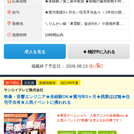
応募資格
★未経験／第二新卒歓迎 ★前職の雇用形態不問 ★学歴不問 ★普通自動車免許をお持ちの方（AT限定可） ≪こんな方にピッタリです≫ ◇映画好き ◇機械いじりが好き ◇プラモデルを作るのが好き ◇黙々と
給与
★賞与実績3ヶ月分／住宅手当あり ＜1年目の想定収入例＞ ★月収26万円（内訳：22万以上+住宅手当+交通費+出張手当） ★年収330万円～（内訳：月給+賞与3ヶ月分） ■月給22万円～30万円+
勤務地
＼りんかい線「東雲駅」徒歩5分／ ※現地作業の場合は直行直帰OKです！ 【東京本社】 東京都江東区東雲2-12-22 ━━━━━━━━ 旅行好き歓迎！全国への出張があります！ ━━━━━━━━ ■
残業時間
10時間以内
求人を見る
検討中に入れる
5
掲載終了予定日：
2026.08.13
残り
日
終了間近
正社員
面接情報有
自己PR不要
サンエイテレビ株式会社
映像・音響エンジニア★未経験OK★賞与年3ヶ月★残業ほぼ無★住
宅手当有★人気イベントに携われる
★東京ゲームショウ、人気アニメの企画展etc.★
人気イベントの"映像"を支えるお仕事です！
未経験歓迎
学歴不問
ベテランOK