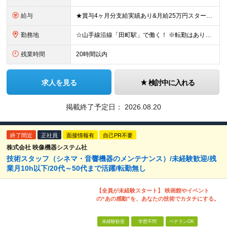
給与
★賞与4ヶ月分支給実績あり&月給25万円スタート！ ＜2024年度から3万円月給アップ！＞ 月給25万円～+諸手当+賞与年2回 ※上記金額に残業代は含みません。超過分は別途全額支給します。 ※試用
勤務地
☆山手線沿線「田町駅」で働く！ ※転勤はありませんし勤務地は相談可能です！ 本社：東京都港区芝浦4丁目3番4号 田町きよたビル5F ※転勤はありません ※(変更の範囲)上記を除く当社関連勤務地
残業時間
20時間以内
求人を見る
検討中に入れる
掲載終了予定日：
2026.08.20
終了間近
正社員
面接情報有
自己PR不要
株式会社 映像機器システム社
技術スタッフ（シネマ・音響機器のメンテナンス）/未経験歓迎/残
業月10h以下/20代～50代まで活躍/転勤無し
【全員が未経験スタート】 映画館やイベント
の“あの感動”を、あなたの技術でカタチにする。
未経験歓迎
学歴不問
ベテランOK