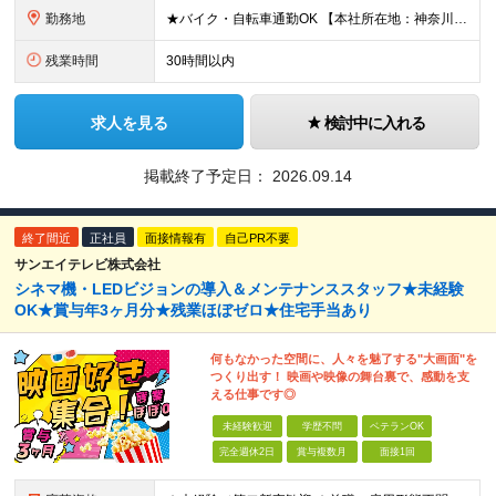
勤務地
★バイク・自転車通勤OK 【本社所在地：神奈川】 神奈川県川崎市川崎区日ノ出1-16-21 ※（変更の範囲）上記を除く当社関連勤務地 【出張も仕事の楽しみの1つ！？】 向上心のある社員は、メンテ
残業時間
30時間以内
求人を見る
検討中に入れる
掲載終了予定日：
2026.09.14
終了間近
正社員
面接情報有
自己PR不要
サンエイテレビ株式会社
シネマ機・LEDビジョンの導入＆メンテナンススタッフ★未経験
OK★賞与年3ヶ月分★残業ほぼゼロ★住宅手当あり
何もなかった空間に、人々を魅了する"大画面"を
つくり出す！ 映画や映像の舞台裏で、感動を支
える仕事です◎
未経験歓迎
学歴不問
ベテランOK
完全週休2日
賞与複数月
面接1回