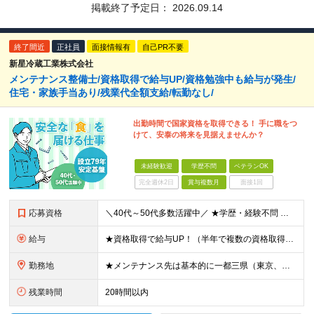
掲載終了予定日：
2026.09.14
終了間近
正社員
面接情報有
自己PR不要
新星冷蔵工業株式会社
メンテナンス整備士/資格取得で給与UP/資格勉強中も給与が発生/
住宅・家族手当あり/残業代全額支給/転勤なし/
出勤時間で国家資格を取得できる！ 手に職をつ
けて、安泰の将来を見据えませんか？
未経験歓迎
学歴不問
ベテランOK
完全週休2日
賞与複数月
面接1回
応募資格
＼40代～50代多数活躍中／ ★学歴・経験不問 ★普通自動車免許（AT限定可） 《こんな方は特にオススメ！》 ◆とりあえず「やってみよう！」という姿勢がある方 ◆柔軟性がある方 ◆コツコツ作業をする
給与
★資格取得で給与UP！（半年で複数の資格取得実績あり） ★住宅手当1.5万円＋賞与年2回あり＋残業代全額別途支給 ★家族手当（配偶者：月3000円、子供1人：月2000円）あり！ 【未経験者】 月給
勤務地
★メンテナンス先は基本的に一都三県（東京、千葉、神奈川、埼玉）が中心 ★直行・直帰・自転車通勤もOK！ ★東急大井町線・都営浅草線「中延駅」より徒歩3分！ ★駅前には美味しい中華屋やラーメン屋など沢山
残業時間
20時間以内