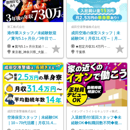
第工株式会社
成田空港警備株式会社
港作業スタッフ／未経験歓迎
成田空港の保安スタッフ｜未
／賞与5.1ヶ月分／3年目で年
経験OK｜月収31.4万～｜月
収730万円も可／食事手当あり
2.5万の単身寮｜住宅手当&家
★賞与5.1ヶ月分支給！ ★入社3年目・30代で年収730万円の先輩も活躍中！ ★入社1年目・20代で月収29万円の実績あり 月給：22.5万円～30.5万円＋各種手当＋賞与年2回＋残業代全額支給 ※経験・能力などを考慮のうえ決定します ※上記月給には食事手当(5000円／月）を含みます ※残業代は分単位で100％支給いたします ※試用期間3ヶ月。その間の給与・待遇に差異はありません 【月収例】 ◆33.5万円／31歳 入社7か月 ◆38.5万円／32歳 入社1年目 ◆48.4万円／44歳 入社12年目 ※経験・能力などを考慮のうえ決定 ※月収・給与例には休日手当も含みます 【手当詳細】 ◆交通費規定支給（上限3万5000円／月） ◆時間外手当全額支給 ◆休日出勤手当 ◆港湾住宅あり（1R・2万円台～） ◆資格取得支援制度：全額負担 ◆地域手当：関東地区1万円／月
★想定月収31.4万円～＋賞与年2回（59万円以上） ★入社お祝い金15万円支給 ★水道+光熱費無料の家賃がリーズナブルな社員寮(単身寮)あり！ ★住宅手当&家族手当あり 月給24万5000円以上(基本給21万1000円＋業務別手当35,000円)＋賞与年2回（賞与支給額：59万円以上を想定）＋残業代全額 ※みなし残業なし！残業代は全額支給します。 ※資格手当・深夜手当など、様々な手当をご用意しています。 ※入社お祝い金は１か月経過後、3ヶ月経過後、6ヶ月経過後に各5万円ずつ給与に加算して支給いたします。 ※指定の検定資格をお持ちの方には別途手当を支給します。入社後に取得した場合は給与に加算し支給します。 ・施設警備 1級7,000円 2級4,000円 ・交通誘導 1級7,000円 2級4,000円 ・雑踏警備 1級7,000円 2級4,000円 など
／年休120日以上
族手当｜入社祝い金15万
東京都_神奈川県_大阪府_愛知県_兵庫県
千葉県
成田空港警備株式会社
イオンディライトセキュリティ株式会社（イオングループ）
空港保安スタッフ｜未経験OK
入退館受付/巡回スタッフ◆未
｜10～70代活躍｜月収31.4万
経験OK◆転職回数不問◆複数
&賞与年2回｜家族・住宅手当
勤務地で募集中◆ブランクあ