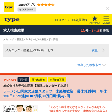
typeのアプリ
インストール
ログイン
会員登録
検討中(
0
)
MENU
15
求人検索結果
件中
1～15
件表示
メカニック・整備士 × BtoBサービスの転職・求人情報
メカニック・整備士／BtoBサービス
変更
保存した検索条件
PICK UP!
正社員
面接情報有
自己PR不要
株式会社丸千代山岡家【東証スタンダード上場】
ラーメン山岡家の店舗スタッフ｜未経験歓迎！週休3日制可！年休
156日OK*5連休OK*月収30万円可*賞与2回
「そろそろ将来考えなきゃな」そんなあなたへ。
上場企業ならではの安定と、家族を守れる収入を