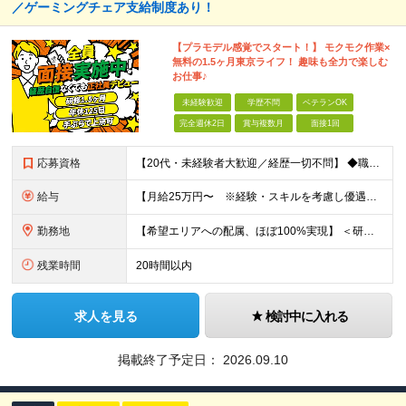
／ゲーミングチェア支給制度あり！
【プラモデル感覚でスタート！】 モクモク作業×
無料の1.5ヶ月東京ライフ！ 趣味も全力で楽しむ
お仕事♪
未経験歓迎
学歴不問
ベテランOK
完全週休2日
賞与複数月
面接1回
応募資格
【20代・未経験者大歓迎／経歴一切不問】 ◆職種・業種未経験歓迎 ◆社会人未経験歓迎 ◆第二新卒歓迎 ◆ブランクOK ◆学歴不問（中卒の方も活躍中） ◆転職回数不問 ≪応募を迷っている方へ≫ 仕事内
給与
【月給25万円〜 ※経験・スキルを考慮し優遇】 ◎経験・年齢によりさらに優遇あり（詳細は面接時にご確認ください） ◎残業代は全額支給 ◎各種手当込みの金額です ◎試用期間2か月（試用期間中の給与・待遇
勤務地
【希望エリアへの配属、ほぼ100%実現】 ＜研修中＞ 株式会社平山 関東研修センター 東京都福生市東町10-1 NTビル3-3階B （JR青梅線「福生駅」東口より徒歩3分） ※研修中の寮費は会社負担・
残業時間
20時間以内
求人を見る
検討中に入れる
掲載終了予定日：
2026.09.10