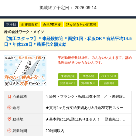
掲載終了予定日：
2026.09.14
正社員
面接情報有
自己PR不要
話を聞きたい応募可
株式会社ワーク・メイツ
【施工スタッフ】＊未経験歓迎＊面接1回・私服OK＊有給平均14.5
日＊年休126日＊残業代全額支給
平均勤続年数15.8年。 みんないい人すぎて、辞め
る理由が見つからないんです。
未経験歓迎
学歴不問
ベテランOK
完全週休2日
賞与複数月
面接1回
応募資格
＼経験・ブランク・転職回数不問！／ ・未経験・正社員デビュー歓迎 ・学歴不問
給与
★賞与4ヶ月分支給実績あり&月給25万円スタート！ ＜2024年度から3万円月給アップ！＞ 月給25万円～+諸手当+賞与年2回 ※上記金額に残業代は含みません。超過分は別途全額支給します。 ※試用
勤務地
★基本的には転勤はありません！ 勤務先は、希望とお住まい場所を考慮し相談のうえ決定します。 本社：東京都港区芝浦4丁目3番4号 田町きよたビル5F 成田営業所：千葉県成田市新田28-1 ※(
残業時間
20時間以内