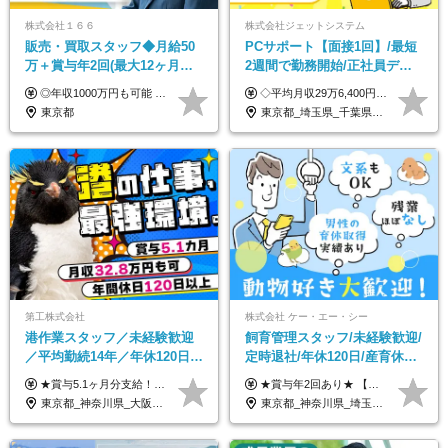
株式会社１６６
株式会社ジェットシステム
販売・買取スタッフ◆月給50
PCサポート【面接1回】/最短
万＋賞与年2回(最大12ヶ月分
2週間で勤務開始/正社員デビ
支給)◆前職給与保証◆年収
ュー歓迎/未経験9割以上/社員
◎年収1000万円も可能 ◎複雑な条件やノルマは一切なし！ 頑張った分だけシンプルに還元される給与体系です。 経験者の方には「前職給与保証」をお約束します！ ■月給50万円～80万円（役職手当を含む） ★平均月収：60～70万円程度 ★「〇件以上で支給」といった複雑な条件やノルマの縛りは一切ありません。 お客様に寄り添い、利益が出た分はしっかりとあなたの給与へ還元します！ ※経験・能力を考慮のうえ決定します。 ※試用期間3ヶ月あり。その間の待遇・給与に差異はありません。 ※上記の金額は固定残業代（20時間/5万円～）含んだ金額です。 超過分は別途記載します。
◇平均月収29万6,400円(各種手当含む) ◇住宅手当⇒最大家賃の半額支給 ◇賞与年2回支給 ■月給22万5,000円以上＋地域手当＋時間外手当＋住宅手当＋家族手当 ※経験やスキルに応じて給与を決定します ※試用期間2ヶ月あり（期間内は時給1,060円以上となります） └地域により上がる可能性があり／例：東京都時給1,370円 └その他待遇に差異なし ＜モデル月収例＞ 1年目：296,400円 3年目：320,000円 【固定残業代について】 なし（残業代は、実際の労働時間に応じて別途全額支給）
1000万可◆オープニング
寮・住宅手当あり
東京都
東京都_埼玉県_千葉県_愛知県_北海道_群馬県_長野県_富山県_石川県_静岡県_香川県_高知県_熊本県_長崎県_沖縄県
第工株式会社
株式会社 ケー・エー・シー
港作業スタッフ／未経験歓迎
飼育管理スタッフ/未経験歓迎/
／平均勤続14年／年休120日以
定時退社/年休120日/産育休実
上／食事手当・家族手当あり
績あり/連休取得OK/賞与年2
★賞与5.1ヶ月分支給！ ★入社3年目・30代で年収730万円の先輩も活躍中！ ★入社1年目・20代で月収29万円の実績あり 月給：22.5万円～30.5万円＋各種手当＋賞与年2回＋残業代全額支給 ※経験・能力などを考慮のうえ決定します ※上記月給には食事手当(5000円／月）を含みます ※残業代は分単位で100％支給いたします ※試用期間3ヶ月。その間の給与・待遇に差異はありません 【月収例】 ◆33.5万円／31歳 入社7か月 ◆38.5万円／32歳 入社1年目 ◆48.4万円／44歳 入社12年目 ※経験・能力などを考慮のうえ決定 ※月収・給与例には休日手当も含みます 【手当詳細】 ◆交通費規定支給（上限3万5000円／月） ◆時間外手当全額支給 ◆休日出勤手当 ◆港湾住宅あり（1R・2万円台～） ◆資格取得支援制度：全額負担 ◆地域手当：関東地区1万円／月
★賞与年2回あり★ 【未経験の方】月給20万7,750円～＋賞与年2回＋残業代全額支給＋交通費支給 【生物系大卒の方】月給21万3,750円～＋賞与年2回＋残業代全額支給＋交通費支給 ★手当が充実★ ・資格手当（実験動物技術者2級：月3,000円、1級：月7,000円） ・家族手当 ・住宅費用補助（転居を伴う転勤の場合：最大5年間支給） ・残業代全額支給 ※入社5年目程度で賞与4.6ヶ月分の支給実績あり ※月給の金額は、能力やスキルを考慮して決定します ※試用期間6ヶ月あり（雇用形態・給与・待遇に差異なし）
／賞与5.1ヶ月分
回/急募求人
東京都_神奈川県_大阪府_愛知県_兵庫県
東京都_神奈川県_埼玉県_大阪府_愛知県_茨城県_三重県_京都府_佐賀県