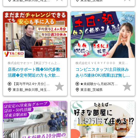
株式会社ヤオコー【東証プライム上場グループ】
株式会社ＥＶＥＲＹＦＯＯＤ 東京本社
店長のサポート職◆50代多数
コンビニスタッフ/土日祝休み
活躍◆定年間近の方も大歓
あり/5連休OK/残業ほぼ無し/
迎！◆出勤はお昼から◆平均
賞与年2回/トイレ掃除・夜勤
【賞与平均2.4ケ月分│決算賞与も20年以上連続で支給中！】 ＜月収例＞ 月収29万円（地域限定正社員／残業代・各種手当含む） 月収26万円（契約社員／残業代・各種手当含む） ◆月給：月給258,400円～361,500円＋残業代＋各種手当 ※給与は前職での経験、スキルを考慮し、決定します ※残業代は全額支給します ※契約社員としてご入社いただく方は、賞与額に差異あり。詳細は面接でお話しします ※試用期間3ヶ月あり。条件に変更はありません ※契約社員の場合：契約期間12カ月（更新あり） ※60歳未満でご入社いただいた方も、60歳になったタイミングで雇用形態は契約社員に切り替えとなります。
★未経験から月給26万円スタート！ ★毎年1回（12月）の昇給＋賞与（年2回）で給与にしっかり反映！ 月給26万円＋賞与年2回＋交通費全額支給 ※リーダー・店長昇格後は基本給2万円UP＋役職手当支給 ※経験・スキルを考慮の上、決定します ※上記金額には固定残業代（21時間分・3万7300円以上）を含みます。超過分は別途全額支給します ※試用期間3ヶ月間あり（期間中の給与・待遇に差異はありません）
賞与2.4ヶ月分◆残業少なめ
無し/面接1回
東京都_神奈川県_埼玉県_千葉県_茨城県_栃木県_群馬県
東京都_茨城県