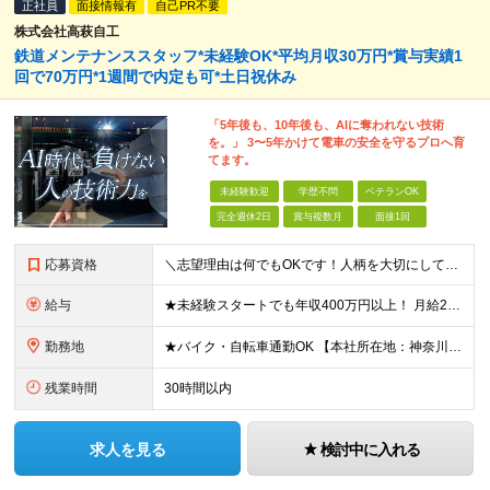
正社員
面接情報有
自己PR不要
株式会社高萩自工
鉄道メンテナンススタッフ*未経験OK*平均月収30万円*賞与実績1
回で70万円*1週間で内定も可*土日祝休み
「5年後も、10年後も、AIに奪われない技術
を。」 3〜5年かけて電車の安全を守るプロへ育
てます。
未経験歓迎
学歴不問
ベテランOK
完全週休2日
賞与複数月
面接1回
応募資格
＼志望理由は何でもOKです！人柄を大切にしています／ ■未経験歓迎 ■学歴不問 ■要普通自動車免許（AT限定不可） ★今回は2名以上の同時募集！同期とともに成長できる環境です
給与
★未経験スタートでも年収400万円以上！ 月給27万円＋賞与年2回＋交通費＋各種手当 ※経験・能力を考慮の上、決定します ※1日あたり実働7.5時間を超え、8時間までの法定内残業手当0.5時間×20
勤務地
★バイク・自転車通勤OK 【本社所在地：神奈川】 神奈川県川崎市川崎区日ノ出1-16-21 ※（変更の範囲）上記を除く当社関連勤務地 【出張も仕事の楽しみの1つ！？】 向上心のある社員は、メンテ
残業時間
30時間以内
求人を見る
検討中に入れる