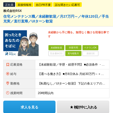
正社員
面接情報有
自己PR不要
話を聞きたい応募可
株式会社RSX
住宅メンテナンス職／未経験歓迎／月27万円～／年休120日／手当
充実／直行直帰／UIターン歓迎
未経験から手に職を。無理なく働ける現場仕事で
す
未経験歓迎
学歴不問
ベテランOK
完全週休2日
賞与複数月
面接1回
応募資格
【未経験歓迎／学歴・経歴不問】 ■必須条件 ・普通自動車免許（AT限定可）のみ 特別なスキルや経験は一切不要。 実際に、社員の9割以上が未経験スタートです。 「工具を触ったことがない」 「現場仕
給与
【選べる働き方】 ■月8日休み 月給30万円～＋各種手当＋賞与年2回 ■月10日休み 月給27万円～＋各種手当＋賞与年2回 ※経験・能力を考慮の上、決定します ※上記にはみなし残業手当を含み、超過
勤務地
【転勤なし／UIターン歓迎】 下記の各エリアのお客様先に直行直帰 【関東圏】 ■埼玉県 ■神奈川県 ■東京都 ■千葉県 【関西圏】 ■大阪府 ■兵庫県 ★勤務地は希望を考慮します。 基本は直行
残業時間
20時間以内
求人を見る
検討中に入れる