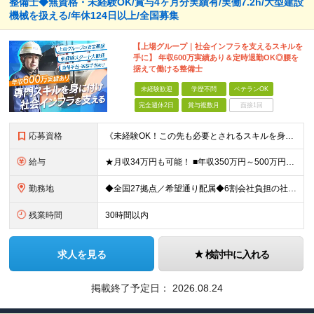
整備士◆無資格・未経験OK/賞与4ヶ月分実績有/実働7.2h/大型建設
機械を扱える/年休124日以上/全国募集
【上場グループ｜社会インフラを支えるスキルを
手に】 年収600万実績あり＆定時退勤OK◎腰を
据えて働ける整備士
未経験歓迎
学歴不問
ベテランOK
完全週休2日
賞与複数月
面接1回
応募資格
《未経験OK！この先も必要とされるスキルを身につけたい方は大歓迎！》 ■普通自動車免許 ※学歴不問 ＜こんな方に向いています！＞ ◎余暇の時間をしっかり確保できる働き方がしたい ◎経験を活かしてより
給与
★月収34万円も可能！ ■年収350万円～500万円想定 ┗月給22万6000円～33万3000円（地域手当を含む）＋諸手当＋賞与年2回（4.0ヶ月※2024年度実績） ★資格手当 ・自動車整備士1
勤務地
◆全国27拠点／希望通り配属◆6割会社負担の社宅制度（借り上げ社宅※規定あり） ◆転居を伴う転勤なし ◆U・Iターン歓迎 ◆マイカー通勤可 【北海道エリア】 北海道（札幌市、旭川市） 【東北エリア
残業時間
30時間以内
求人を見る
検討中に入れる
掲載終了予定日：
2026.08.24