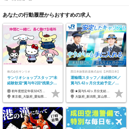
あなたの行動履歴からおすすめの求人
株式会社サンリオ
西日本旅客鉄道株式会社【JR西日本】
サンリオショップスタッフ*未
運輸職スタッフ／未経験OK／
経験歓迎*賞与年2回*残業少な
賞与5.42ヶ月分支給予定／残
め*産育休取得実績豊富*可愛
業月11h程／年休119日+有給
初年度想定年収324万円～690万円！ ◆全国一律 月給230,000円～＋賞与＋通勤手当＋役職手当＋時間外手当 《手当充実！》 ＊昇給/年1回 ＊賞与/年2回（7月/12月） ＊通勤手当：交通費支給（規定あり） ＊時間外手当 ＊販売職手当 ＊役職手当 《キャリアパス》 ▼店長（32歳）／年収400万円 ▼トレーナー（37歳）／年収500万円 ▼SV（40歳）／年収570万円 ※SVとして活躍された場合、574万円以上に昇給も目指せます。 日頃のお店での頑張りをしっかり評価する体制を整えており、 ご自身の努力次第で昇給する制度を用意しています！ 《ゆくゆくは・・・》 ■店舗スタッフをとりまとめ、お店づくりを主体で行う店長へ ■複数店舗を統括するトレーナーへとキャリアアップ ■様々な規模の店舗を経験しSVとして活躍した後は、本社の教育担当や店舗支援を担う本部スタッフとして活躍いただけます。 ※経験・能力を考慮の上、当社規定により優遇いたします。 ※入社日から6カ月間の試用期間あり。その間の待遇に差異はありません。
★賞与5.42ヶ月分支給予定あり！ （大卒以上）月給24万1,692円～39万5,780円＋各種手当＋賞与2回 （高卒以上）月給22万2,662円～39万5,780円＋各種手当＋賞与2回 ※上記は2025年度新卒支払額（京阪神地区）となります ※勤務地・学歴で異なり、ご経験・能力等をふまえた金額を加算します ※残業代は別途全額支給します ※当社規程に基づき決定します ※試用期間あり（3ヶ月／待遇に変更はありません） ※基本給以外の諸手当として扶養・職務・時間外・通勤手当等を支給します ※京阪神地区以外の勤務地の場合 月給（大卒）23万0,706円～／月給（高卒）21万2,541円～となります
い制服*社割有
平均18.7日
東京都_大阪府_愛知県_北海道_栃木県_静岡県_兵庫県_京都府_福岡県
大阪府_新潟県_富山県_石川県_福井県_三重県_兵庫県_京都府_滋賀県_奈良県_和歌山県_広島県_岡山県_鳥取県_島根県_山口県_福岡県