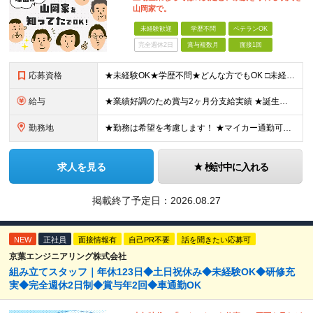
山岡家で。
未経験歓迎
学歴不問
ベテランOK
完全週休2日
賞与複数月
面接1回
応募資格
★未経験OK★学歴不問★どんな方でもOK □未経験・第二新卒・フリーター □ブランクがある方 □転職回数が気になる方 □飲食業界にチャレンジしたい方 「やってみたい」という気持ちがあれば、皆さん大
給与
★業績好調のため賞与2ヶ月分支給実績 ★誕生日手当など手当充実 ★年2回昇給チャンス有＆入社1年で店長昇格可 ★残業代全額支給（1分単位で支給） 【週休3日制の場合】 月給25万8,960円以上（固
勤務地
★勤務は希望を考慮します！ ★マイカー通勤可（駐車場完備） ★全国の各店舗で募集中！続々出店予定！ ～国内300店舗、47都道府県への展開を目標に出店中！～ ▼積極採用地域▼ ・中部（富山、石川、
求人を見る
検討中に入れる
掲載終了予定日：
2026.08.27
NEW
正社員
面接情報有
自己PR不要
話を聞きたい応募可
京葉エンジニアリング株式会社
組み立てスタッフ｜年休123日◆土日祝休み◆未経験OK◆研修充
実◆完全週休2日制◆賞与年2回◆車通勤OK