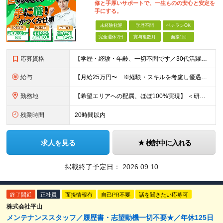
修と手厚いサポートで、一生ものの安心と安定を
手にする。
未経験歓迎
学歴不問
ベテランOK
完全週休2日
賞与複数月
面接1回
応募資格
【学歴・経験・年齢、一切不問です／30代活躍中！】 ◆職種・業種未経験歓迎 ◆社会人未経験歓迎 ◆第二新卒歓迎 ◆ブランクOK ◆学歴不問（中卒の方も活躍中） ◆転職回数不問 ≪応募を迷っている方へ
給与
【月給25万円〜 ※経験・スキルを考慮し優遇】 ◎経験・年齢によりさらに優遇あり（詳細は面接時にご確認ください） ◎残業代は全額支給 ◎各種手当込みの金額です ◎試用期間2か月（試用期間中の給与・待遇
勤務地
【希望エリアへの配属、ほぼ100%実現】 ＜研修中＞ 株式会社平山 関東研修センター 東京都福生市東町10-1 NTビル3-3階B （JR青梅線「福生駅」東口より徒歩3分） ※研修中の寮費は会社負担・
残業時間
20時間以内
求人を見る
検討中に入れる
掲載終了予定日：
2026.09.10
終了間近
正社員
面接情報有
自己PR不要
話を聞きたい応募可
株式会社平山
メンテナンススタッフ／履歴書・志望動機一切不要★／年休125日