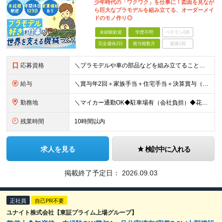
少年時代の「ワクワク」を仕事に！図面を見なが
ら巨大なプラモデルを組み立てる、オーダーメイ
ドのモノ作り◎
未経験歓迎
学歴不問
ベテランOK
完全週休2日
賞与複数月
面接1回
応募資格
＼プラモデルや車の部品などを組み立てることが好きな人歓迎／ ■未経験・第二新卒歓迎 ■学歴不問 ■普通自動車運転免許（AT可）
給与
＼賞与年2回＋家族手当＋住宅手当＋決算賞与（業績による）／ ＜給与＞ 月給26万円～＋残業代＋賞与年2回＋家族手当＋住宅手当＋決算賞与（業績による） ※年齢・経験・スキルを考慮の上、決定します ※試
勤務地
＼マイカー通勤OK◆駐車場有（会社負担）◆花田小学校前（バス）より徒歩2分／ 【勤務先】 埼玉県越谷市花田4-15-13 (変更の範囲)上記を除く当社関連勤務地
残業時間
10時間以内
求人を見る
検討中に入れる
掲載終了予定日：
2026.09.03
正社員
自己PR不要
ユナイト株式会社【東証プライム上場グループ】