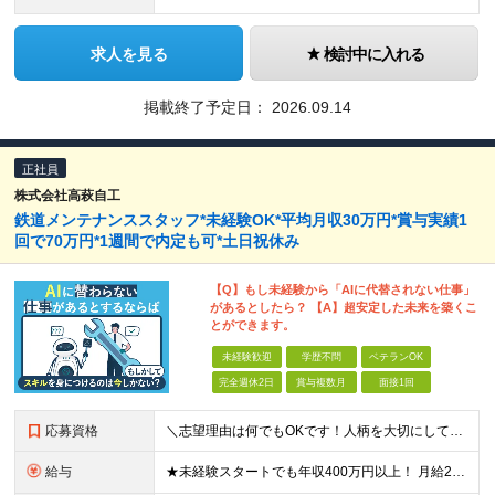
求人を見る
検討中に入れる
掲載終了予定日：
2026.09.14
正社員
株式会社高萩自工
鉄道メンテナンススタッフ*未経験OK*平均月収30万円*賞与実績1
回で70万円*1週間で内定も可*土日祝休み
【Q】もし未経験から「AIに代替されない仕事」
があるとしたら？ 【A】超安定した未来を築くこ
とができます。
未経験歓迎
学歴不問
ベテランOK
完全週休2日
賞与複数月
面接1回
応募資格
＼志望理由は何でもOKです！人柄を大切にしています／ ■未経験歓迎 ■学歴不問 ■要普通自動車免許（AT限定不可） ★今回は2名以上の同時募集！同期とともに成長できる環境です
給与
★未経験スタートでも年収400万円以上！ 月給27万円＋賞与年2回＋交通費＋各種手当 ※経験・能力を考慮の上、決定します ※1日あたり実働7.5時間を超え、8時間までの法定内残業手当0.5時間×20