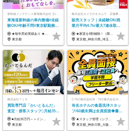
新幹線メンテナンス東海株式会社【JR東海グループ】
株式会社カメラのキタムラ 店舗事業部【カメラのキタムラ】
東海道新幹線の車内整備#未経
販売スタッフ｜未経験OK/残
験OK#年齢不問#東京駅勤務
業月平均4.7h/最大7連休取得
#59歳まで正社員登用可＆登用
可/全国募集/家賃8割を会社が
★毎年昇給実績あり ★入社3年で430万円も可(正社員登用された場合) ■入社時月収例：25万2840円(1万2040円×21日)＋賞与支給実績有（年2回・2025年度） 日給1万2040円 ※別途「超過勤務手当、祝繁手当、特殊手当」の支給有 ※試用期間中（2ヶ月）の待遇・雇用形態に差異はございません
★家賃を8割補助！（限度額は地域により異なる） ※転勤による引っ越しが発生する場合 ＝＝＝＝＝＝＝＝＝＝＝＝＝＝＝＝＝＝＝＝＝＝＝ 例えば、家賃7.5万円なら6万円は会社で負担。 あなたが支払うのは、たったの1.5万円です！ 年間では自己負担額が約72万ほどお得になります！ ＝＝＝＝＝＝＝＝＝＝＝＝＝＝＝＝＝＝＝＝＝＝＝ 月給22万8,700円～26万3,100円＋賞与年2回（初回の支給は当社規定による）＋残業手当 ＜実際の給与例＞ *24歳:月給23万4,700円＋賞与年2回（初回の支給は当社規定による）＋残業手当＋諸手当 ※上記はあくまで参考月給です。ご経歴・年齢を考慮し、当社規定により決定します ※評価により昇給あり ※残業代は別途支給あり ※試用期間2ヶ月あり（期間中の給与・待遇に差異はありません） 【実在する社員の年収モデル】 年収530万円（30歳） 年収820万円（40歳） 【入社時の想定年収】 330万円～900万円
実績多数！
負担/賞与年2回
東京都
東京都_神奈川県_埼玉県_千葉県_大阪府_愛知県_北海道_青森県_宮城県_秋田県_山形県_茨城県_群馬県_新潟県_長野県_富山県_静岡県_三重県_兵庫県_京都府_広島県_岡山県_鳥取県_山口県_徳島県_香川県_愛媛県_福岡県_熊本県_佐賀県_長崎県_大分県_宮崎県_鹿児島県
株式会社ＹＬＤ
C-TEC株式会社/B・TEC株式会社/S・TEC株式会社【合同募集】
買取専⾨店「かいとるんだ」
有名ホテルの食器洗浄スタッ
査定・接客スタッフ□⽉給35万
フ/60歳未満は全員面接◆書類
円以上＋毎⽉インセン□年休
選考なし◆ブランクOK◆月25
■月給35万円～＋インセンティブ＋各種手当 ※固定残業代（月45時間分87,600円～）を含む。超過した場合は別途残業代を支給いたします ※経験・年齢などを考慮の上、決定します ※試用期間3ヶ月あり（待遇に変動なし）
★スタッフ管理（シフト調整など）の経験があれば【月給28万円以上】 ★賞与支給実績：基本給の2ヶ月分～3ヶ月分 ＝＝ライフスタイルに合わせて働き方を選べます＝＝ ■正社員 ＜未経験者＞月給25万円～35万円＋賞与年2回 ＜経験者＞月給28万円～35万円＋賞与年2回 ※経験やスキルに応じて決定します ※残業代全額支給 ※試用期間（3ヶ月間）中の雇用形態や待遇に差異はありません ※正社員の場合、転勤の可能性あり ■契約社員 月給22万円～＋残業代全額支給 ※契約社員の場合、賞与の支給および転勤の可能性はありません ※勤務時間や勤務日数の希望があればご相談に応じます ※試用期間なし ※契約の更新 有(勤務状況により判断する) 更新上限 有(通算契約期間の上限 1年/更新回数の上限 なし)
120日以上□土日休み
万～ ◆40～50代活躍
東京都
東京都_神奈川県_大阪府_愛知県_北海道_京都府_福岡県_沖縄県