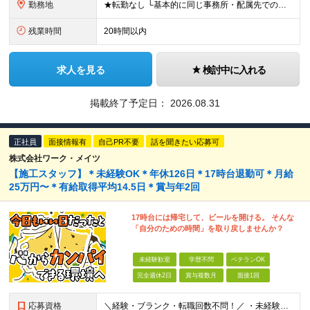
勤務地
★転勤なし └基本的に同じ事務所・配属先での勤務となります！（本人希望の場合を除く） 東京23区内を中心としたお客様先での勤務 ※(変更の範囲)上記を除く当社関連勤務地 【本社住所】 東京都中央区
残業時間
20時間以内
求人を見る
検討中に入れる
掲載終了予定日：
2026.08.31
正社員
面接情報有
自己PR不要
話を聞きたい応募可
株式会社ワーク・メイツ
【施工スタッフ】＊未経験OK＊年休126日＊17時台退勤可＊月給
25万円〜＊有給取得平均14.5日＊賞与年2回
17時台には帰宅して、ビールを開ける。 そんな
「自分のための時間」を取り戻しませんか？
未経験歓迎
学歴不問
ベテランOK
完全週休2日
賞与複数月
面接1回
応募資格
＼経験・ブランク・転職回数不問！／ ・未経験・正社員デビュー歓迎 ・学歴不問