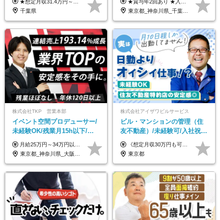
★想定月収31.4万円～＋賞与年2回（59万円以上） ★入社お祝い金15万円支給 ★水道+光熱費無料の家賃がリーズナブルな社員寮(単身寮)あり！ 月給24万5000円以上(基本給21万1000円＋業務別手当35,000円)＋賞与年2回（賞与支給額：59万円以上を想定）＋残業代全額 ※みなし残業なし！残業代は全額支給します。 ※資格手当・深夜手当など、様々な手当をご用意しています。 ※入社お祝い金は１か月経過後、3ヶ月経過後、6ヶ月経過後に各5万円ずつ給与に加算して支給いたします。 ※指定の検定資格をお持ちの方には別途手当を支給します。入社後に取得した場合は給与に加算し支給します。 ・施設警備 1級7,000円 2級4,000円 ・交通誘導 1級7,000円 2級4,000円 ・雑踏警備 1級7,000円 2級4,000円 など
★賞与年2回あり ★入社祝い金3万円支給 ★出産祝い金や育児支援金などの手当も充実！ ≪給与モデル≫ 【東京】基本給27万2780円/月給＋時間外手当（25h） 【愛知】基本給25万4990円/月給＋時間外手当（25h） 【大阪】基本給25万4990円/月給＋時間外手当（25h） 【福岡】基本給23万7200円/月給＋時間外手当（25h） -------------- ▽各地の給与は下記をご確認ください！ ■北海道 月給20万円～ ■東北 月給20万円～ ■北関東 埼玉／月給22万5000円～ 茨城・群馬・新潟／月給20万円～ ■南関東 東京・神奈川／月給23万円～ 千葉／月給22万5000円～ 山梨／月給20万円～ ■中部 愛知／月給21万5000円～ 長野・岐阜・三重／月給20万円～ ■関西 大阪／月給21万5000円～ 京都・兵庫／月給21万円～ 滋賀・奈良／月給20万円～ ■中四国 岡山・山口・四国・広島／月給20万円～ ■九州 福岡・鹿児島・長崎／月給20万円～
｜光熱費0円の単身寮
りOK◆室内業務がメイン
千葉県
東京都_神奈川県_千葉県_北海道_福島県_長野県_岐阜県_三重県_京都府_福岡県
株式会社TKP 営業本部
株式会社アイザワビルサービス
イベント空間プロデューサー/
ビル・マンションの管理（住
未経験OK/残業月15h以下/豊
友不動産）/未経験可/入社祝い
富な福利厚生/全国募集/平均有
金10万円/月収30万円可/40～
月給25万円～34万円以上＋各種手当＋残業代＋賞与年2回（昨年度2～4ヶ月分） 初年度想定年収：350万円～ ＜クラス・経験別の月給目安＞ ■メンバークラス：月給25万円以上 ■店長やSVなどのマネジメント経験者：月給30万円～スタート可 ■リーダークラス：月給34万円以上 ※月給は配属エリア・経験・能力を考慮して決定します（前職の経験・収入をお聞かせください）。 ※上記にはみなし残業手当20～30時間分（メンバー：3万1134円以上、経験5年以上：5万2448円以上、リーダー：5万9441円以上）を含みます。 ※超過分は別途支給いたします。
《想定月収30万円も可能！/想定年収380万円》 ■月給24万5000円以上＋賞与年2回(2カ月/2025年実績)＋時間外手当＋資格手当＋役職手当＋交通費 ………… ≪昇給、賞与、および各種諸手当について≫ ◇入社お祝い金（10万円 ※3カ月精勤後支給） ◇昇給/年1回 ◇賞与/年2回(2カ月/2025年実績) ◇時間外手当 ◇資格手当 └・ビル設備管理技能士1級（1万円/月） ・ビル設備管理技能士2級（5000円/月） ・建築物環境衛生管理技術者（1万円/月） ・防火管理技能者（3000円/月） ・消防設備士乙4類（3000円/月） 他 ◇役職手当 └・班長/サブリーダー/リーダー（5000円～2万円/月） ◇物件手当（最大2万円 ※物件により異なる） ◇退職金あり ※経験・年齢・能力を考慮した上、当社規定により優遇いたします。 ※3カ月の試用期間あり。その間の給与や福利厚生に差異はありません。 《モデル年収》 ・入社1年/35歳：年収380万円 ・入社3年/38歳：年収400万円
給取得日数14.9日
50代活躍/S102
東京都_神奈川県_大阪府_愛知県_北海道_宮城県_静岡県_京都府_広島県_福岡県
東京都