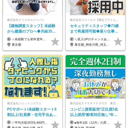
株式会社クリスタルジャパン
株式会社スリーエス【東証プライム上場グループ】
【建物調査スタッフ】未経験
セキュリティスタッフ◆73歳
から建築のプロへ◆月給35万
まで再雇用可能◆座り仕事中
円～＋賞与年2回◆官公庁・
心◆東証プライム上場G◆応
＜未経験でも初年度年収490万円～＞ ◆月給35万円～65万円＋賞与年2回（7月・12月） 【なぜ未経験に35万円を払えるのか】 UR都市機構様・日本郵政様・官公庁との直取引で中間マージンがなく、修繕・緊急対応だけで年4,000～5,000件。仕事が途切れない基盤があるため、調査を担う人材に相応の給与を支払えます。 【昇給について】 年齢や社歴ではなく、成長と貢献に応じて昇給する仕組みです。1回の昇給で年収100万円UPした社員もいます。 ※経験・スキルに応じて加給・優遇いたします ※試用期間3ヶ月（その間の給与・待遇に差異はありません） ※上記月給には、固定残業代（月45時間分／8.8万円～16.5万円）を含みます。超過分は別途全額支給します ※実際の残業は月平均10時間程度です。固定残業代は残業の有無にかかわらず全額支給します 【固定残業代について】 固定残業45時間分（88,000円～165,000円）を含む ※超過分は別途全額支給
＼収入UPのチャンスあり◎昇給も可能です！／ ◆正社員 月給(地域による）＋グレード手当、深夜手当、残業代（全額支給）等の各種手当＋賞与年2回 ＜東京都／神奈川県（横浜市）＞ 月給21万4000円～27万円 ＜埼玉県／千葉県＞ 月給19万90000円～25万1000円 ＜栃木県／茨城県／山梨県＞ 月給18万4000円～23万6000円 【試用期間】 正社員：3ヵ月 アルバイト：なし ※試用期間と本採用後の給与・待遇に差異はありません ※グレード手当、深夜手当の詳細額は面接にてご案内させていただきます ※正社員は60歳定年のため、60代の方は嘱託社員での採用です。給与条件は嘱託給与となり、退職金と賞与がありません ＼正社員は「グレード認定制」という評価あり！制度勤続年数等に応じて入社時から手当を支給／ ◆グレードI：＋2000円（入社時～） ◆グレードII：＋5000円（在籍1年以上＆当社基準に当てはまる方） ◆グレードIII：＋1万円（社内試験の合格者） ◆アルバイト・パート 東京都:時給1226円 神奈川県:時給1225円 千葉県：時給1140円 埼玉県:時給1141円 栃木県:1068円 茨城県:1074円 山梨県:1052円
UR直取引◆残業月10h
募者全員面接◆賞与年2回
東京都
東京都_神奈川県_埼玉県_千葉県_茨城県_栃木県_山梨県
株式会社ジェットシステム
株式会社ＥＶＥＲＹＦＯＯＤ 東京本社
PCサポート/未経験スタート9
コンビニ接客販売*正社員5名
割以上/社員寮・住宅手当あり/
以上採用*酔客対応無し*年休
正社員デビューOK/20代～30
120日～*創業59年の安定基盤*
◇平均月収29万6,400円(各種手当含む) ◇住宅手当⇒最大家賃の半額支給 ◇賞与年2回支給 ■月給22万5,000円以上＋地域手当＋時間外手当＋住宅手当＋家族手当 ※経験やスキルに応じて給与を決定します ※試用期間2ヶ月あり（期間内は時給1,060円以上となります） └地域により上がる可能性があり／例：東京都時給1,370円 └その他待遇に差異なし ＜モデル月収例＞ 1年目：296,400円 3年目：320,000円 【固定残業代について】 なし（残業代は、実際の労働時間に応じて別途全額支給）
●毎年1回（12月）の昇給で給与にしっかり反映！ ●賞与年2回あり（6月・12月） 月給26万円＋賞与年2回＋交通費全額支給 役職の有無にかかわらず、日々の頑張りは正当に評価します！ リーダー・店長昇格後は等級に合わせて給与UP＋役職手当があるので、 納得感を持って働くことができます◎ ※経験・スキルを考慮の上、決定します ※上記金額には固定残業代（21時間分・3万7300円以上）を含みます。超過分は別途全額支給します ※試用期間3ヶ月間あり（期間中の給与・待遇に差異はありません）
代活躍中/全国募集
コンビニ経験者優遇
東京都_神奈川県_埼玉県_千葉県_大阪府_愛知県_北海道_青森県_岩手県_宮城県_秋田県_山形県_福島県_茨城県_群馬県_新潟県_山梨県_長野県_富山県_石川県_静岡県_岐阜県_三重県_兵庫県_京都府_滋賀県_奈良県_和歌山県_広島県_岡山県_鳥取県_島根県_山口県_徳島県_香川県_愛媛県_高知県_福岡県_熊本県_佐賀県_長崎県_大分県_宮崎県_沖縄県
東京都_茨城県