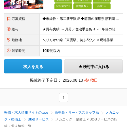
完全週休2日
賞与複数月
面接1回
応募資格
◆未経験・第二新卒歓迎 ◆前職の雇用形態不問 ◆学歴不問 【 一つでも当てはまる方にピッタリ！ 】 ◎映画、スポーツ観戦、展示会などが好き ◎機械いじりが好き ◎プラモデルを作るのが好き ◎黙々と作
給与
★賞与実績3ヶ月分／住宅手当あり ＜1年目の想定収入例＞ ★月収26万円（内訳：22万以上+住宅手当+交通費+出張手当） ★年収330万円～（内訳：月給+賞与3ヶ月分） 月給22万円～30万円+賞
勤務地
＼りんかい線「東雲駅」徒歩5分／ ※現地作業の場合は直行直帰OKです！ 【東京本社】 東京都江東区東雲2-12-22 ━━━━━━━━ 旅行好き歓迎★全国への出張があります！ ━━━━━━━━ ■
残業時間
10時間以内
求人を見る
検討中に入れる
5
掲載終了予定日：
2026.08.13
残り
日
1
転職・求人情報サイトのtype
販売員・サービススタッフ系
メカニッ
ク・整備士
BtoBサービス
メカニック・整備士 × BtoBサービスの転
職・求人情報一覧