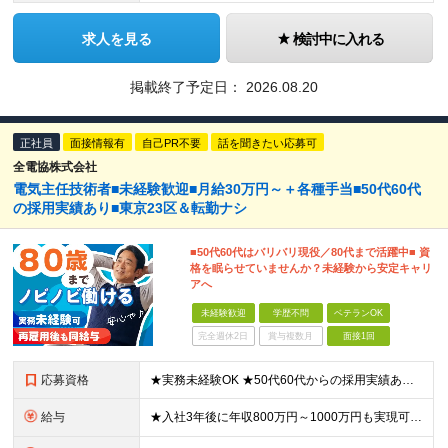
求人を見る
検討中に入れる
掲載終了予定日：
2026.08.20
正社員
面接情報有
自己PR不要
話を聞きたい応募可
全電協株式会社
電気主任技術者■未経験歓迎■月給30万円～＋各種手当■50代60代
の採用実績あり■東京23区＆転勤ナシ
■50代60代はバリバリ現役／80代まで活躍中■ 資
格を眠らせていませんか？未経験から安定キャリ
アへ
未経験歓迎
学歴不問
ベテランOK
完全週休2日
賞与複数月
面接1回
応募資格
★実務未経験OK ★50代60代からの採用実績あり（昨年実績） ★面接1回 ■電気主任技術者（第三種以上）をお持ちの方 ■学歴不問 ＼こんな想いを持った方にピッタリ／ 「資格は取得したが、実務経験
給与
★入社3年後に年収800万円～1000万円も実現可 月給30万円以上＋各種手当 ※スキル・経験・能力を考慮して決定します。 ※残業代は別途全額支給いたします ※試用期間3カ月あり（給与・待遇に変更は