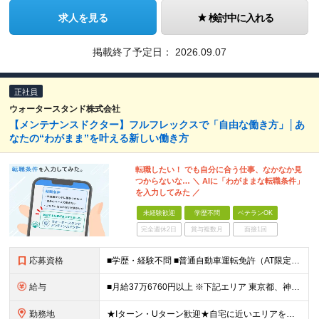
求人を見る
検討中に入れる
掲載終了予定日：
2026.09.07
正社員
ウォータースタンド株式会社
【メンテナンスドクター】フルフレックスで「自由な働き方」│あ
なたの“わがまま”を叶える新しい働き方
転職したい！ でも自分に合う仕事、なかなか見
つからないな… ＼ AIに「わがままな転職条件」
を入力してみた ／
未経験歓迎
学歴不問
ベテランOK
完全週休2日
賞与複数月
面接1回
応募資格
■学歴・経験不問 ■普通自動車運転免許（AT限定可） ■未経験歓迎 ■ブランクOK ー－－－－－－－－－－－－－－－－－ 【私たちのミッション・ビジョンに共感していただける方】 ー－－－－－－－－
給与
■月給37万6760円以上 ※下記エリア 東京都、神奈川県、愛知県（名古屋市）、大阪府、京都府、兵庫県、滋賀県、和歌山県 ■月給35万6760円以上 ※上記エリア以外 ※経験・能力を考慮して決定。
勤務地
★Iターン・Uターン歓迎★自宅に近いエリアを選べます 神奈川/愛知/三重/岐阜/静岡/山梨/大阪/埼玉/千葉/京都/滋賀/島根/兵庫 ■関東 東京都/台東区、世田谷区 神奈川県/横浜市、川崎市、相模