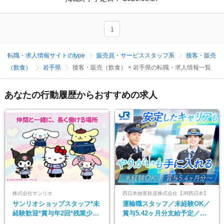
1
転職・求人情報サイトのtype
販売員・サービススタッフ系
接客・販売
（飲食）
岩手県
接客・販売（飲食） × 岩手県の転職・求人情報一覧
あなたの行動履歴からおすすめの求人
株式会社サンリオ
西日本旅客鉄道株式会社【JR西日本】
サンリオショップスタッフ*未
運輸職スタッフ／未経験OK／
経験歓迎*賞与年2回*残業少な
賞与5.42ヶ月分支給予定／残
め*産育休取得実績豊富*可愛
業月11h程／年休119日+有給