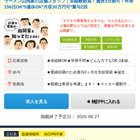
ラーメン山岡家の店舗スタッフ｜未経験歓迎！週休3日制可！年休
156日OK*5連休OK*月収30万円可*賞与2回
「そろそろ将来考えなきゃな」そんなあなたへ。
上場企業ならではの安定と、家族を守れる収入を
山岡家で。
未経験歓迎
学歴不問
ベテランOK
完全週休2日
賞与複数月
面接1回
応募資格
★未経験OK★学歴不問★どんな方でもOK □未経験・第二新卒・フリーター □ブランクがある方 □転職回数が気になる方 □飲食業界にチャレンジしたい方 「やってみたい」という気持ちがあれば、皆さん大
給与
★業績好調のため賞与2ヶ月分支給実績 ★誕生日手当など手当充実 ★年2回昇給チャンス有＆入社1年で店長昇格可 ★残業代全額支給（1分単位で支給） 【週休3日制の場合】 月給25万8,960円以上（固
勤務地
★勤務は希望を考慮します！ ★マイカー通勤可（駐車場完備） ★全国の各店舗で募集中！続々出店予定！ ～国内300店舗、47都道府県への展開を目標に出店中！～ ▼積極採用地域▼ ・中部（富山、石川、
求人を見る
検討中に入れる
掲載終了予定日：
2026.08.27
正社員
面接情報有
自己PR不要