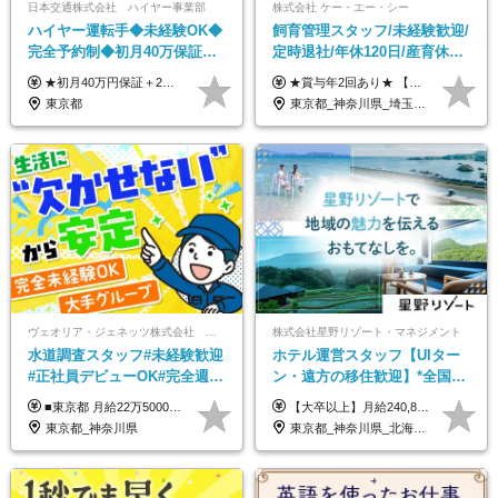
日本交通株式会社 ハイヤー事業部
株式会社 ケー・エー・シー
ハイヤー運転手◆未経験OK◆
飼育管理スタッフ/未経験歓迎/
完全予約制◆初月40万保証◆
定時退社/年休120日/産育休実
平均年収600万◆約4ヶ月研修
績あり/連休取得OK/賞与年2
★初月40万円保証＋2～6ヶ月目35万円保証 ★平均年収600万円 月給236,000円（一律手当含む）＋運転手当（運転した時間に応じて支給）＋残業代＋賞与年2回 ※基礎研修期間（10日間）は日給1万円を支給します ※試用期間中（3ヶ月）の給与・待遇に差異はありません ※残業代は全額支給します
★賞与年2回あり★ 【未経験の方】月給20万7,750円～＋賞与年2回＋残業代全額支給＋交通費支給 【生物系大卒の方】月給21万3,750円～＋賞与年2回＋残業代全額支給＋交通費支給 ★手当が充実★ ・資格手当（実験動物技術者2級：月3,000円、1級：月7,000円） ・家族手当 ・住宅費用補助（転居を伴う転勤の場合：最大5年間支給） ・残業代全額支給 ※入社5年目程度で賞与4.6ヶ月分の支給実績あり ※月給の金額は、能力やスキルを考慮して決定します ※試用期間6ヶ月あり（雇用形態・給与・待遇に差異なし）
あり◆運転は1日4hほど
回/急募求人
東京都
東京都_神奈川県_埼玉県_大阪府_愛知県_茨城県_三重県_京都府_佐賀県
ヴェオリア・ジェネッツ株式会社 関東支店 東京業務課
株式会社星野リゾート・マネジメント
水道調査スタッフ#未経験歓迎
ホテル運営スタッフ【UIター
#正社員デビューOK#完全週休
ン・遠方の移住歓迎】*全国募
2日制#年休125日#資格取得支
集*週休3日/年休161日可*未経
■東京都 月給22万5000円（東京地域手当3万円含）～25万円＋残業代全額支給＋各種手当 ■神奈川県 月給19万5000円～24万円＋残業代全額支給＋各種手当 ※年齢・経験を考慮し決定 ※試用期間3ヶ月（期間中の給与・待遇に差異はありません） ◆通勤手当あり（全額支給） ◆昇給年1回、賞与年2回。世界最大級の環境企業グループならではの安定した給与体系です。
【大卒以上】月給240,800円以上+賞与2回+各種手当 【短大・専門学校卒】月給204,400円以上+賞与2回+各種手当 【上記以外】月給187,000円以上+賞与2回+各種手当 ※経験、資格、能力等を考慮の上、決定いたします ※残業代全額支給 ※試用期間3ヶ月（条件変更なし）
援有#社員数千人以上
験OK*新規開業あり
東京都_神奈川県
東京都_神奈川県_北海道_青森県_山形県_福島県_栃木県_群馬県_山梨県_長野県_石川県_静岡県_岐阜県_京都府_広島県_島根県_山口県_高知県_長崎県_大分県_鹿児島県_沖縄県