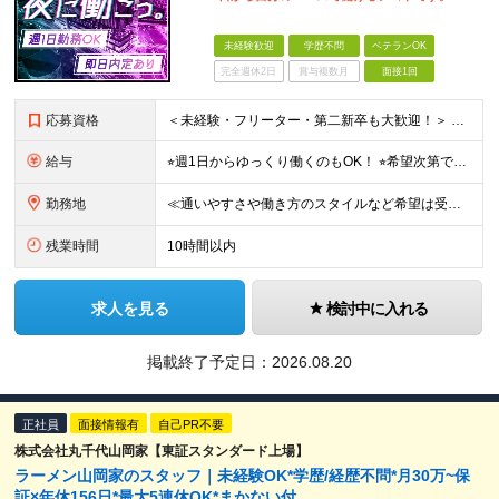
未経験歓迎
学歴不問
ベテランOK
完全週休2日
賞与複数月
面接1回
応募資格
＜未経験・フリーター・第二新卒も大歓迎！＞ ※学歴不問 ★堅苦しい志望動機は必要なし！ ★コミュ力に自信がなくてもOK！ ★特別な資格や専門知識は必要ありません！ 【こんな想いをお持ちの方はぜひ
給与
⭐︎週1日からゆっくり働くのもOK！ ⭐︎希望次第で収入UPも可能！ 当務（当直）／日給21,450円～24,700円 長夜勤／日給13,650円～15,275円 ※支給方法※ 15日締め、25日
勤務地
≪通いやすさや働き方のスタイルなど希望は受け入れます！》 ★転居を伴う転勤なし ★直行直帰が基本 ★駅チカ・オープニング案件も多数 ・希望に応じて東京都内近郊、ほか神奈川・千葉・埼玉も含め、配属先を
残業時間
10時間以内
求人を見る
検討中に入れる
掲載終了予定日：
2026.08.20
正社員
面接情報有
自己PR不要
株式会社丸千代山岡家【東証スタンダード上場】
ラーメン山岡家のスタッフ｜未経験OK*学歴/経歴不問*月30万~保
証×年休156日*最大5連休OK*まかない付