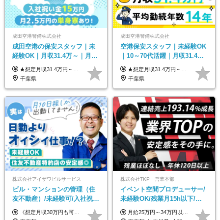
成田空港警備株式会社
成田空港警備株式会社
成田空港の保安スタッフ｜未
空港保安スタッフ｜未経験OK
経験OK｜月収31.4万～｜月
｜10～70代活躍｜月収31.4万
2.5万の単身寮｜住宅手当&家
&賞与年2回｜家族・住宅手当
★想定月収31.4万円～＋賞与年2回（59万円以上） ★入社お祝い金15万円支給 ★水道+光熱費無料の家賃がリーズナブルな社員寮(単身寮)あり！ ★住宅手当&家族手当あり 月給24万5000円以上(基本給21万1000円＋業務別手当35,000円)＋賞与年2回（賞与支給額：59万円以上を想定）＋残業代全額 ※みなし残業なし！残業代は全額支給します。 ※資格手当・深夜手当など、様々な手当をご用意しています。 ※入社お祝い金は１か月経過後、3ヶ月経過後、6ヶ月経過後に各5万円ずつ給与に加算して支給いたします。 ※指定の検定資格をお持ちの方には別途手当を支給します。入社後に取得した場合は給与に加算し支給します。 ・施設警備 1級7,000円 2級4,000円 ・交通誘導 1級7,000円 2級4,000円 ・雑踏警備 1級7,000円 2級4,000円 など
★想定月収31.4万円～＋賞与年2回（59万円以上） ★入社お祝い金15万円支給 ★水道+光熱費無料の家賃がリーズナブルな社員寮(単身寮)あり！ 月給24万5000円以上(基本給21万1000円＋業務別手当35,000円)＋賞与年2回（賞与支給額：59万円以上を想定）＋残業代全額 ※みなし残業なし！残業代は全額支給します。 ※資格手当・深夜手当など、様々な手当をご用意しています。 ※入社お祝い金は１か月経過後、3ヶ月経過後、6ヶ月経過後に各5万円ずつ給与に加算して支給いたします。 ※指定の検定資格をお持ちの方には別途手当を支給します。入社後に取得した場合は給与に加算し支給します。 ・施設警備 1級7,000円 2級4,000円 ・交通誘導 1級7,000円 2級4,000円 ・雑踏警備 1級7,000円 2級4,000円 など
族手当｜入社祝い金15万
｜光熱費0円の単身寮
千葉県
千葉県
株式会社アイザワビルサービス
株式会社TKP 営業本部
ビル・マンションの管理（住
イベント空間プロデューサー/
友不動産）/未経験可/入社祝い
未経験OK/残業月15h以下/豊
金10万円/月収30万円可/40～
富な福利厚生/全国募集/平均有
《想定月収30万円も可能！/想定年収380万円》 ■月給24万5000円以上＋賞与年2回(2カ月/2025年実績)＋時間外手当＋資格手当＋役職手当＋交通費 ………… ≪昇給、賞与、および各種諸手当について≫ ◇入社お祝い金（10万円 ※3カ月精勤後支給） ◇昇給/年1回 ◇賞与/年2回(2カ月/2025年実績) ◇時間外手当 ◇資格手当 └・ビル設備管理技能士1級（1万円/月） ・ビル設備管理技能士2級（5000円/月） ・建築物環境衛生管理技術者（1万円/月） ・防火管理技能者（3000円/月） ・消防設備士乙4類（3000円/月） 他 ◇役職手当 └・班長/サブリーダー/リーダー（5000円～2万円/月） ◇物件手当（最大2万円 ※物件により異なる） ◇退職金あり ※経験・年齢・能力を考慮した上、当社規定により優遇いたします。 ※3カ月の試用期間あり。その間の給与や福利厚生に差異はありません。 《モデル年収》 ・入社1年/35歳：年収380万円 ・入社3年/38歳：年収400万円
月給25万円～34万円以上＋各種手当＋残業代＋賞与年2回（昨年度2～4ヶ月分） 初年度想定年収：350万円～ ＜クラス・経験別の月給目安＞ ■メンバークラス：月給25万円以上 ■店長やSVなどのマネジメント経験者：月給30万円～スタート可 ■リーダークラス：月給34万円以上 ※月給は配属エリア・経験・能力を考慮して決定します（前職の経験・収入をお聞かせください）。 ※上記にはみなし残業手当20～30時間分（メンバー：3万1134円以上、経験5年以上：5万2448円以上、リーダー：5万9441円以上）を含みます。 ※超過分は別途支給いたします。
50代活躍/S102
給取得日数14.9日