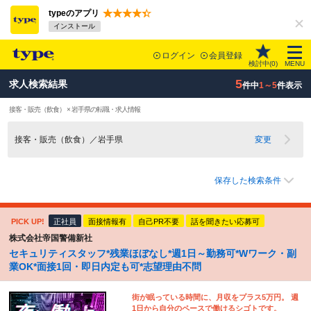
typeのアプリ
インストール
ログイン
会員登録
検討中(
0
)
MENU
5
求人検索結果
件中
1～5
件表示
接客・販売（飲食） × 岩手県の転職・求人情報
接客・販売（飲食）／岩手県
変更
保存した検索条件
PICK UP!
正社員
面接情報有
自己PR不要
話を聞きたい応募可
株式会社帝国警備新社
セキュリティスタッフ*残業ほぼなし*週1日～勤務可*Wワーク・副
業OK*面接1回・即日内定も可*志望理由不問
街が眠っている時間に、月収をプラス5万円。 週
1日から自分のペースで働けるシゴトです。