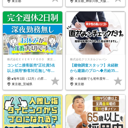
東京都
東京都_神奈川県_大阪府_愛知県_北海道_宮城県_静岡県_京都府_広島県_福岡県
株式会社ＥＶＥＲＹＦＯＯＤ 東京本社
株式会社クリスタルジャパン
コンビニ接客販売*正社員5名
【建物調査スタッフ】未経験
以上採用*酔客対応無し*年休
から建築のプロへ◆月給35万
120日～*創業59年の安定基盤*
円～＋賞与年2回◆官公庁・
●毎年1回（12月）の昇給で給与にしっかり反映！ ●賞与年2回あり（6月・12月） 月給26万円＋賞与年2回＋交通費全額支給 役職の有無にかかわらず、日々の頑張りは正当に評価します！ リーダー・店長昇格後は等級に合わせて給与UP＋役職手当があるので、 納得感を持って働くことができます◎ ※経験・スキルを考慮の上、決定します ※上記金額には固定残業代（21時間分・3万7300円以上）を含みます。超過分は別途全額支給します ※試用期間3ヶ月間あり（期間中の給与・待遇に差異はありません）
＜未経験でも初年度年収490万円～＞ ◆月給35万円～65万円＋賞与年2回（7月・12月） 【なぜ未経験に35万円を払えるのか】 UR都市機構様・日本郵政様・官公庁との直取引で中間マージンがなく、修繕・緊急対応だけで年4,000～5,000件。仕事が途切れない基盤があるため、調査を担う人材に相応の給与を支払えます。 【昇給について】 年齢や社歴ではなく、成長と貢献に応じて昇給する仕組みです。1回の昇給で年収100万円UPした社員もいます。 ※経験・スキルに応じて加給・優遇いたします ※試用期間3ヶ月（その間の給与・待遇に差異はありません） ※上記月給には、固定残業代（月45時間分／8.8万円～16.5万円）を含みます。超過分は別途全額支給します ※実際の残業は月平均10時間程度です。固定残業代は残業の有無にかかわらず全額支給します 【固定残業代について】 固定残業45時間分（88,000円～165,000円）を含む ※超過分は別途全額支給
コンビニ経験者優遇
UR直取引◆残業月10h
東京都_茨城県
東京都