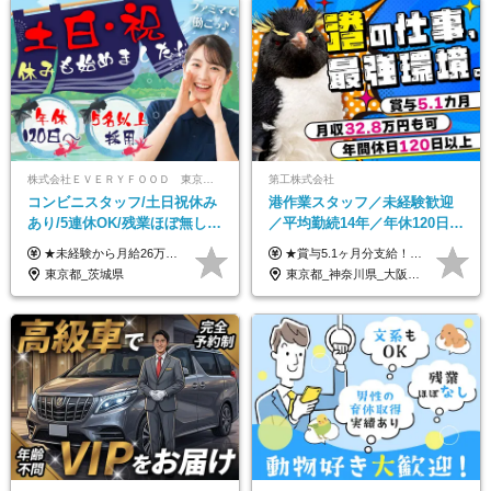
株式会社ＥＶＥＲＹＦＯＯＤ 東京本社
第工株式会社
コンビニスタッフ/土日祝休み
港作業スタッフ／未経験歓迎
あり/5連休OK/残業ほぼ無し/
／平均勤続14年／年休120日以
賞与年2回/トイレ掃除・夜勤
上／食事手当・家族手当あり
★未経験から月給26万円スタート！ ★毎年1回（12月）の昇給＋賞与（年2回）で給与にしっかり反映！ 月給26万円＋賞与年2回＋交通費全額支給 ※リーダー・店長昇格後は基本給2万円UP＋役職手当支給 ※経験・スキルを考慮の上、決定します ※上記金額には固定残業代（21時間分・3万7300円以上）を含みます。超過分は別途全額支給します ※試用期間3ヶ月間あり（期間中の給与・待遇に差異はありません）
★賞与5.1ヶ月分支給！ ★入社3年目・30代で年収730万円の先輩も活躍中！ ★入社1年目・20代で月収29万円の実績あり 月給：22.5万円～30.5万円＋各種手当＋賞与年2回＋残業代全額支給 ※経験・能力などを考慮のうえ決定します ※上記月給には食事手当(5000円／月）を含みます ※残業代は分単位で100％支給いたします ※試用期間3ヶ月。その間の給与・待遇に差異はありません 【月収例】 ◆33.5万円／31歳 入社7か月 ◆38.5万円／32歳 入社1年目 ◆48.4万円／44歳 入社12年目 ※経験・能力などを考慮のうえ決定 ※月収・給与例には休日手当も含みます 【手当詳細】 ◆交通費規定支給（上限3万5000円／月） ◆時間外手当全額支給 ◆休日出勤手当 ◆港湾住宅あり（1R・2万円台～） ◆資格取得支援制度：全額負担 ◆地域手当：関東地区1万円／月
無し/面接1回
／賞与5.1ヶ月分
東京都_茨城県
東京都_神奈川県_大阪府_愛知県_兵庫県