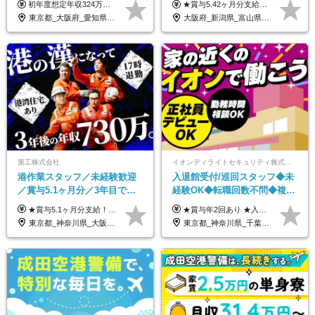
初年度想定年収324万円～690万円！ ◆全国一律 月給230,000円～＋賞与＋通勤手当＋役職手当＋時間外手当 《手当充実！》 ＊昇給/年1回 ＊賞与/年2回（7月/12月） ＊通勤手当：交通費支給（規定あり） ＊時間外手当 ＊販売職手当 ＊役職手当 《キャリアパス》 ▼店長（32歳）／年収400万円 ▼トレーナー（37歳）／年収500万円 ▼SV（40歳）／年収570万円 ※SVとして活躍された場合、574万円以上に昇給も目指せます。 日頃のお店での頑張りをしっかり評価する体制を整えており、 ご自身の努力次第で昇給する制度を用意しています！ 《ゆくゆくは・・・》 ■店舗スタッフをとりまとめ、お店づくりを主体で行う店長へ ■複数店舗を統括するトレーナーへとキャリアアップ ■様々な規模の店舗を経験しSVとして活躍した後は、本社の教育担当や店舗支援を担う本部スタッフとして活躍いただけます。 ※経験・能力を考慮の上、当社規定により優遇いたします。 ※入社日から6カ月間の試用期間あり。その間の待遇に差異はありません。
★賞与5.42ヶ月分支給予定あり！ （大卒以上）月給24万1,692円～39万5,780円＋各種手当＋賞与2回 （高卒以上）月給22万2,662円～39万5,780円＋各種手当＋賞与2回 ※上記は2025年度新卒支払額（京阪神地区）となります ※勤務地・学歴で異なり、ご経験・能力等をふまえた金額を加算します ※残業代は別途全額支給します ※当社規程に基づき決定します ※試用期間あり（3ヶ月／待遇に変更はありません） ※基本給以外の諸手当として扶養・職務・時間外・通勤手当等を支給します ※京阪神地区以外の勤務地の場合 月給（大卒）23万0,706円～／月給（高卒）21万2,541円～となります
い制服*社割有
平均18.7日
東京都_大阪府_愛知県_北海道_栃木県_静岡県_兵庫県_京都府_福岡県
大阪府_新潟県_富山県_石川県_福井県_三重県_兵庫県_京都府_滋賀県_奈良県_和歌山県_広島県_岡山県_鳥取県_島根県_山口県_福岡県
第工株式会社
イオンディライトセキュリティ株式会社（イオングループ）
港作業スタッフ／未経験歓迎
入退館受付/巡回スタッフ◆未
／賞与5.1ヶ月分／3年目で年
経験OK◆転職回数不問◆複数
収730万円も可／食事手当あり
勤務地で募集中◆ブランクあ
★賞与5.1ヶ月分支給！ ★入社3年目・30代で年収730万円の先輩も活躍中！ ★入社1年目・20代で月収29万円の実績あり 月給：22.5万円～30.5万円＋各種手当＋賞与年2回＋残業代全額支給 ※経験・能力などを考慮のうえ決定します ※上記月給には食事手当(5000円／月）を含みます ※残業代は分単位で100％支給いたします ※試用期間3ヶ月。その間の給与・待遇に差異はありません 【月収例】 ◆33.5万円／31歳 入社7か月 ◆38.5万円／32歳 入社1年目 ◆48.4万円／44歳 入社12年目 ※経験・能力などを考慮のうえ決定 ※月収・給与例には休日手当も含みます 【手当詳細】 ◆交通費規定支給（上限3万5000円／月） ◆時間外手当全額支給 ◆休日出勤手当 ◆港湾住宅あり（1R・2万円台～） ◆資格取得支援制度：全額負担 ◆地域手当：関東地区1万円／月
★賞与年2回あり ★入社祝い金3万円支給 ★出産祝い金や育児支援金などの手当も充実！ ≪給与モデル≫ 【東京】基本給27万2780円/月給＋時間外手当（25h） 【愛知】基本給25万4990円/月給＋時間外手当（25h） 【大阪】基本給25万4990円/月給＋時間外手当（25h） 【福岡】基本給23万7200円/月給＋時間外手当（25h） -------------- ▽各地の給与は下記をご確認ください！ ■北海道 月給20万円～ ■東北 月給20万円～ ■北関東 埼玉／月給22万5000円～ 茨城・群馬・新潟／月給20万円～ ■南関東 東京・神奈川／月給23万円～ 千葉／月給22万5000円～ 山梨／月給20万円～ ■中部 愛知／月給21万5000円～ 長野・岐阜・三重／月給20万円～ ■関西 大阪／月給21万5000円～ 京都・兵庫／月給21万円～ 滋賀・奈良／月給20万円～ ■中四国 岡山・山口・四国・広島／月給20万円～ ■九州 福岡・鹿児島・長崎／月給20万円～
／年休120日以上
りOK◆室内業務がメイン
東京都_神奈川県_大阪府_愛知県_兵庫県
東京都_神奈川県_千葉県_北海道_福島県_長野県_岐阜県_三重県_京都府_福岡県