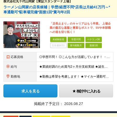
株式会社丸千代山岡家【東証スタンダード上場】
ラーメン山岡家の店長候補｜学歴/経歴不問*店長は月給41万円～*
車通勤可*駐車場完備*面接1回*賞与年2回
「店長止まり」のキャリアはもう卒業。 上場企
業の盤石な基盤と豊富なポストで、SVや本部職
への道を切り拓く！
未経験歓迎
学歴不問
ベテランOK
完全週休2日
賞与複数月
面接1回
応募資格
◎学歴不問！ ◎こんな方が活躍しています！ ・研修や制度面が整っている会社で働きたい方 ・店長やその先を目指したい方 ・給与を上げていきたい方 など □未経験・第二新卒・フリーター □ブランクがある
給与
★業績好調のため賞与2ヶ月分支給実績 ★誕生日手当など手当充実 ★年2回昇給チャンス有＆入社1年で店長昇格可 ★残業代全額支給（1分単位で支給） ■月給24万円～36万円 ※残業代全額支給（1分単位
勤務地
★勤務は希望を考慮します！ ★マイカー通勤可（駐車場完備） ★全国の各店舗で募集中！続々出店予定！ ～国内300店舗、47都道府県への展開を目標に出店中！～ ▼積極採用地域▼ ・中部（富山、石川、
求人を見る
検討中に入れる
掲載終了予定日：
2026.08.27