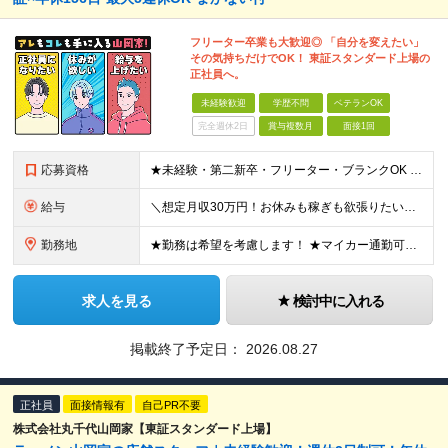
フリーター卒業も大歓迎◎ 「自分を変えたい」
その気持ちだけでOK！ 東証スタンダード上場の
正社員へ。
未経験歓迎
学歴不問
ベテランOK
完全週休2日
賞与複数月
面接1回
応募資格
★未経験・第二新卒・フリーター・ブランクOK ★学歴不問！ □転職回数が気になる方 □飲食業界にチャレンジしたい方 「やってみたい」という気持ちがあれば、皆さん大歓迎です♪ ◎こんな方が活躍して
給与
＼想定月収30万円！お休みも稼ぎも欲張りたい方にピッタリ！／ ★業績好調のため賞与2ヶ月分支給実績 ★誕生日手当など手当充実 ★年2回昇給チャンス有 ★残業代全額支給（1分単位で支給） 月給25万
勤務地
★勤務は希望を考慮します！ ★マイカー通勤可（駐車場完備） ★全国の各店舗で募集中！続々出店予定！ ～国内300店舗、47都道府県への展開を目標に出店中！～ ▼積極採用地域▼ ・中部（富山、石川、
求人を見る
検討中に入れる
掲載終了予定日：
2026.08.27
正社員
面接情報有
自己PR不要
株式会社丸千代山岡家【東証スタンダード上場】