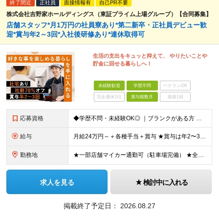
終了間近
正社員
面接情報有
自己PR不要
株式会社吉野家ホールディングス（東証プライム上場グループ）【合同募集】
店舗スタッフ*月1万円の社員寮あり*第二新卒・正社員デビュー歓
迎*賞与年2～3回*入社後研修あり*連休取得可
生活の支出をキュッと抑えて、 やりたいことや
貯金に回せる暮らしへ！
未経験歓迎
学歴不問
ベテランOK
完全週休2日
賞与複数月
面接1回
応募資格
◆学歴不問・未経験OK◎ ｜ブランクがある方 ｜転職回数が気になる方 ｜飲食業界にチャレンジしたい方 ｜副業OK どんな方も大歓迎！「やってみたい」という気持ちがあればOKです◎
給与
月給24万円～＋各種手当＋賞与 ★賞与は年2〜3回支給 （7月・12月の年2回＋会社業績により2月に決算賞与あり） ★家賃1万円の格安寮や70%オフの食事補助により、毎月の支出を大幅に抑えられます。
勤務地
★一部店舗マイカー通勤可（駐車場完備） ★全国の各店舗で募集中！続々出店予定！ ■首都圏エリア 埼玉、千葉、東京、神奈川、山梨 ■北日本エリア 北海道、青森、岩手、宮城、秋田、山形、福島、茨城、栃
求人を見る
検討中に入れる
掲載終了予定日：
2026.08.27