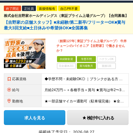
終了間近
正社員
面接情報有
自己PR不要
株式会社吉野家ホールディングス（東証プライム上場グループ）【合同募集】
【吉野家の店舗スタッフ】■未経験/第二新卒/フリーターOK■賞与
最大3回支給■土日休みや希望休OK■全国募集
〈創業127年│東証プライム上場グループ〉 牛丼
チェーンのパイオニア【吉野家】で働きません
か？
未経験歓迎
学歴不問
ベテランOK
完全週休2日
賞与複数月
面接1回
応募資格
◆学歴不問・未経験OK◎ ｜ブランクがある方 ｜転職回数が気になる方 ｜飲食業界にチャレンジしたい方 ｜副業OK どんな方も大歓迎！「やってみたい」という気持ちがあればOKです◎
給与
月給24万円～＋各種手当＋賞与 ★賞与は年2〜3回支給 （7月・12月の年2回＋会社業績により2月に決算賞与あり） ★家賃1万円の格安寮や70%オフの食事補助により、毎月の支出を大幅に抑えられます。
勤務地
★一部店舗マイカー通勤可（駐車場完備） ★全国の各店舗で募集中！続々出店予定！ ■首都圏エリア 埼玉、千葉、東京、神奈川、山梨 ■北日本エリア 北海道、青森、岩手、宮城、秋田、山形、福島、茨城、栃
求人を見る
検討中に入れる
掲載終了予定日：
2026.08.27