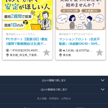
株式会社ジェットシステム
株式会社アイザワビルサービス
PCサポート【面接1回】/最短
マンションフロント（住友不
2週間で勤務開始/正社員デビ
動産）/未経験OK/40～50代活
ュー歓迎/未経験9割以上/社員
躍/月平均労働時間142h/賞与
◇平均月収29万6,400円(各種手当含む) ◇住宅手当⇒最大家賃の半額支給 ◇賞与年2回支給 ■月給22万5,000円以上＋地域手当＋時間外手当＋住宅手当＋家族手当 ※経験やスキルに応じて給与を決定します ※試用期間2ヶ月あり（期間内は時給1,060円以上となります） └地域により上がる可能性があり／例：東京都時給1,370円 └その他待遇に差異なし ＜モデル月収例＞ 1年目：296,400円 3年目：320,000円 【固定残業代について】 なし（残業代は、実際の労働時間に応じて別途全額支給）
★入社祝い金10万円あり！ ■月給24万5,000円＋賞与年2回(2カ月/2025年実績)＋時間外手当＋資格手当＋交通費 ※一律英会話手当（2万円）を含みます ※給与は経験・能力等を考慮して決定します ※試用期間あり（3ヵ月） 給与や福利厚生に変更はありません。 ≪昇給、賞与、および各種諸手当について≫ ◇入社お祝い金（10万円 ※3カ月精勤後支給） ◇昇給/年1回 ◇賞与/年2回(2カ月/2025年実績) ◇時間外手当 ◇資格手当 └・ビル設備管理技能士1級（1万円/月） ・ビル設備管理技能士2級（5000円/月） ・建築物環境衛生管理技術者（1万円/月） ・防火管理技能者（3000円/月） 他 ◇物件手当（最大2万円 ※物件により異なる） ◇退職金あり
寮・住宅手当あり
年2回/TF303
東京都_埼玉県_千葉県_愛知県_北海道_群馬県_長野県_富山県_石川県_静岡県_香川県_高知県_熊本県_長崎県_沖縄県
東京都
ほかの職種で探し直す
ほかの勤務地で探し直す
求人掲載・利用規約・お問合せ