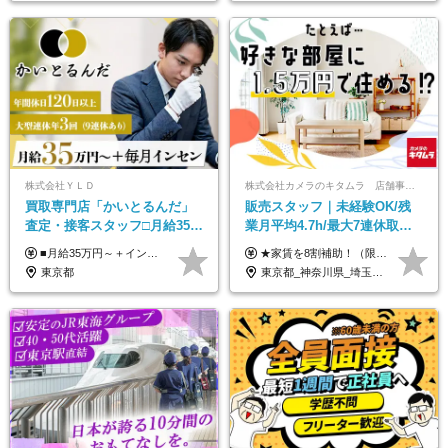
株式会社ＹＬＤ
株式会社カメラのキタムラ 店舗事業部【カメラのキタムラ】
買取専⾨店「かいとるんだ」
販売スタッフ｜未経験OK/残
査定・接客スタッフ□⽉給35万
業月平均4.7h/最大7連休取得
円以上＋毎⽉インセン□年休
可/全国募集/家賃8割を会社が
■月給35万円～＋インセンティブ＋各種手当 ※固定残業代（月45時間分87,600円～）を含む。超過した場合は別途残業代を支給いたします ※経験・年齢などを考慮の上、決定します ※試用期間3ヶ月あり（待遇に変動なし）
★家賃を8割補助！（限度額は地域により異なる） ※転勤による引っ越しが発生する場合 ＝＝＝＝＝＝＝＝＝＝＝＝＝＝＝＝＝＝＝＝＝＝＝ 例えば、家賃7.5万円なら6万円は会社で負担。 あなたが支払うのは、たったの1.5万円です！ 年間では自己負担額が約72万ほどお得になります！ ＝＝＝＝＝＝＝＝＝＝＝＝＝＝＝＝＝＝＝＝＝＝＝ 月給22万8,700円～26万3,100円＋賞与年2回（初回の支給は当社規定による）＋残業手当 ＜実際の給与例＞ *24歳:月給23万4,700円＋賞与年2回（初回の支給は当社規定による）＋残業手当＋諸手当 ※上記はあくまで参考月給です。ご経歴・年齢を考慮し、当社規定により決定します ※評価により昇給あり ※残業代は別途支給あり ※試用期間2ヶ月あり（期間中の給与・待遇に差異はありません） 【実在する社員の年収モデル】 年収530万円（30歳） 年収820万円（40歳） 【入社時の想定年収】 330万円～900万円
120日以上□土日休み
負担/賞与年2回
東京都
東京都_神奈川県_埼玉県_千葉県_大阪府_愛知県_北海道_青森県_宮城県_秋田県_山形県_茨城県_群馬県_新潟県_長野県_富山県_静岡県_三重県_兵庫県_京都府_広島県_岡山県_鳥取県_山口県_徳島県_香川県_愛媛県_福岡県_熊本県_佐賀県_長崎県_大分県_宮崎県_鹿児島県