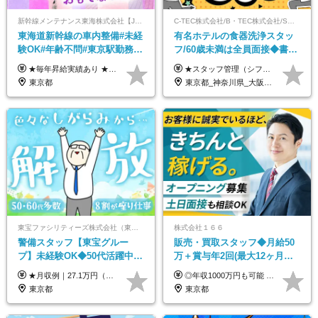
新幹線メンテナンス東海株式会社【JR東海グループ】
C-TEC株式会社/B・TEC株式会社/S・TEC株式会社【合同募集】
東海道新幹線の車内整備#未経
有名ホテルの食器洗浄スタッ
験OK#年齢不問#東京駅勤務
フ/60歳未満は全員面接◆書類
#59歳まで正社員登用可＆登用
選考なし◆ブランクOK◆月25
★毎年昇給実績あり ★入社3年で430万円も可(正社員登用された場合) ■入社時月収例：25万2840円(1万2040円×21日)＋賞与支給実績有（年2回・2025年度） 日給1万2040円 ※別途「超過勤務手当、祝繁手当、特殊手当」の支給有 ※試用期間中（2ヶ月）の待遇・雇用形態に差異はございません
★スタッフ管理（シフト調整など）の経験があれば【月給28万円以上】 ★賞与支給実績：基本給の2ヶ月分～3ヶ月分 ＝＝ライフスタイルに合わせて働き方を選べます＝＝ ■正社員 ＜未経験者＞月給25万円～35万円＋賞与年2回 ＜経験者＞月給28万円～35万円＋賞与年2回 ※経験やスキルに応じて決定します ※残業代全額支給 ※試用期間（3ヶ月間）中の雇用形態や待遇に差異はありません ※正社員の場合、転勤の可能性あり ■契約社員 月給22万円～＋残業代全額支給 ※契約社員の場合、賞与の支給および転勤の可能性はありません ※勤務時間や勤務日数の希望があればご相談に応じます ※試用期間なし ※契約の更新 有(勤務状況により判断する) 更新上限 有(通算契約期間の上限 1年/更新回数の上限 なし)
実績多数！
万～ ◆40～50代活躍
東京都
東京都_神奈川県_大阪府_愛知県_北海道_京都府_福岡県_沖縄県
東宝ファシリティーズ株式会社（東宝株式会社100％出資）
株式会社１６６
警備スタッフ【東宝グルー
販売・買取スタッフ◆月給50
プ】未経験OK◆50代活躍中
万＋賞与年2回(最大12ヶ月分
◆1勤務で2日分休み◆8割が座
支給)◆前職給与保証◆年収
★月収例｜27.1万円（月給+残業代2.4万円+資格手当0.2万円+家族手当0.85万円） ★賞与年2回＆充実した手当あり！ ■月給23万6,500円～＋賞与年2回＋各種手当 ┗月給には職務手当19,500円、調整手当15,000円、住宅手当18,500円、契約社員手当1,500円を含みます ※試用期間4ヶ月(期間中の給与・待遇の差異はありません) ━━━━━━━━━━ 各種手当も充実！ ━━━━━━━━━━ ★家族手当 ★役付手当 ★資格手当 ★年末年始勤務手当 ★交通費支給（月5万円以内／6ヶ月分の定期代を支給） ★残業・深夜残業手当（全額支給） ━━━━━━━━━━ 給与支給日は毎月25日です ━━━━━━━━━━ 例：1月1日付入社の場合 1月25日に基本給+変動しない手当を支給 2月25日に前月分の残業手当など変動する手当を支給
◎年収1000万円も可能 ◎複雑な条件やノルマは一切なし！ 頑張った分だけシンプルに還元される給与体系です。 経験者の方には「前職給与保証」をお約束します！ ■月給50万円～80万円（役職手当を含む） ★平均月収：60～70万円程度 ★「〇件以上で支給」といった複雑な条件やノルマの縛りは一切ありません。 お客様に寄り添い、利益が出た分はしっかりとあなたの給与へ還元します！ ※経験・能力を考慮のうえ決定します。 ※試用期間3ヶ月あり。その間の待遇・給与に差異はありません。 ※上記の金額は固定残業代（20時間/5万円～）含んだ金額です。 超過分は別途記載します。
り仕事◆賞与年2回
1000万可◆オープニング
東京都
東京都