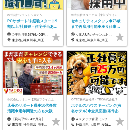
株式会社ジェットシステム
株式会社スリーエス【東証プライム上場グループ】
PCサポート/未経験スタート9
セキュリティスタッフ◆73歳
割以上/社員寮・住宅手当あり/
まで再雇用可能◆座り仕事中
正社員デビューOK/20代～30
心◆東証プライム上場G◆応
◇平均月収29万6,400円(各種手当含む) ◇住宅手当⇒最大家賃の半額支給 ◇賞与年2回支給 ■月給22万5,000円以上＋地域手当＋時間外手当＋住宅手当＋家族手当 ※経験やスキルに応じて給与を決定します ※試用期間2ヶ月あり（期間内は時給1,060円以上となります） └地域により上がる可能性があり／例：東京都時給1,370円 └その他待遇に差異なし ＜モデル月収例＞ 1年目：296,400円 3年目：320,000円 【固定残業代について】 なし（残業代は、実際の労働時間に応じて別途全額支給）
＼収入UPのチャンスあり◎昇給も可能です！／ ◆正社員 月給(地域による）＋グレード手当、深夜手当、残業代（全額支給）等の各種手当＋賞与年2回 ＜東京都／神奈川県（横浜市）＞ 月給21万4000円～27万円 ＜埼玉県／千葉県＞ 月給19万90000円～25万1000円 ＜栃木県／茨城県／山梨県＞ 月給18万4000円～23万6000円 【試用期間】 正社員：3ヵ月 アルバイト：なし ※試用期間と本採用後の給与・待遇に差異はありません ※グレード手当、深夜手当の詳細額は面接にてご案内させていただきます ※正社員は60歳定年のため、60代の方は嘱託社員での採用です。給与条件は嘱託給与となり、退職金と賞与がありません ＼正社員は「グレード認定制」という評価あり！制度勤続年数等に応じて入社時から手当を支給／ ◆グレードI：＋2000円（入社時～） ◆グレードII：＋5000円（在籍1年以上＆当社基準に当てはまる方） ◆グレードIII：＋1万円（社内試験の合格者） ◆アルバイト・パート 東京都:時給1226円 神奈川県:時給1225円 千葉県：時給1140円 埼玉県:時給1141円 栃木県:1068円 茨城県:1074円 山梨県:1052円
代活躍中/全国募集
募者全員面接◆賞与年2回
東京都_神奈川県_埼玉県_千葉県_大阪府_愛知県_北海道_青森県_岩手県_宮城県_秋田県_山形県_福島県_茨城県_群馬県_新潟県_山梨県_長野県_富山県_石川県_静岡県_岐阜県_三重県_兵庫県_京都府_滋賀県_奈良県_和歌山県_広島県_岡山県_鳥取県_島根県_山口県_徳島県_香川県_愛媛県_高知県_福岡県_熊本県_佐賀県_長崎県_大分県_宮崎県_沖縄県
東京都_神奈川県_埼玉県_千葉県_茨城県_栃木県_山梨県
株式会社ヤオコー【東証プライム上場グループ】
C-TEC株式会社/B・TEC株式会社/S・TEC株式会社【合同募集】
店長のサポート職◆50代多数
ホテルのハウスキーピング(有
活躍◆定年間近の方も大歓
名ホテル)◆全員面接(条件あ
迎！◆出勤はお昼から◆平均
り)◆未経験OK◆リゾート地
【賞与平均2.4ケ月分│決算賞与も20年以上連続で支給中！】 ＜月収例＞ 月収29万円（地域限定正社員／残業代・各種手当含む） 月収26万円（契約社員／残業代・各種手当含む） ◆月給：月給258,400円～361,500円＋残業代＋各種手当 ※給与は前職での経験、スキルを考慮し、決定します ※残業代は全額支給します ※契約社員としてご入社いただく方は、賞与額に差異あり。詳細は面接でお話しします ※試用期間3ヶ月あり。条件に変更はありません ※契約社員の場合：契約期間12カ月（更新あり） ※60歳未満でご入社いただいた方も、60歳になったタイミングで雇用形態は契約社員に切り替えとなります。
★スタッフ管理（シフト調整など）の経験があれば【月給28万円以上】 ★賞与支給実績：基本給の2ヶ月分～3ヶ月分 ＝＝ライフスタイルに合わせて働き方を選べます＝＝ ■正社員 ＜未経験者＞月給25万円(寮なしの場合)～35万円＋賞与年2回 ＜経験者＞月給28万円～35万円＋賞与年2回 ※寮をご利用の場合は月給22万円～ ※経験やスキルに応じて決定します ※残業代全額支給 ※試用期間（3ヶ月間）中の雇用形態や待遇に差異はありません ※正社員の場合、転勤の可能性あり ■契約社員 月給22万円～＋残業代全額支給 ※契約社員の場合、賞与の支給および転勤の可能性はありません ※勤務時間や勤務日数の希望があればご相談に応じます ※試用期間なし ※契約の更新 有(勤務状況により判断する) 更新上限 有(通算契約期間の上限 1年/更新回数の上限 なし)
賞与2.4ヶ月分◆残業少なめ
も選べる◆月25万円
東京都_神奈川県_埼玉県_千葉県_茨城県_栃木県_群馬県
神奈川県_大阪府_愛知県_北海道_兵庫県_京都府_広島県_福岡県_大分県_宮崎県_鹿児島県_沖縄県