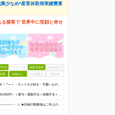
残業少なめ*産育休取得実績豊富
ある接客で 世界中に笑顔と幸せ
卒OK
ベテランOK
複数名採用
完全週休2日
企業
転勤なし
土日面接可
面接1回
■高校卒業以上 ■未経験OK ＝＝*:こんな方を求めています！:*＝＝ ・サンリオが好き・可愛いものが好き （「実は最近のキャラクターには詳しくない…」という方も、入社後に少しずつ覚えていければ大丈
初年度想定年収324万円～690万円！ ◆全国一律 月給230,000円～＋賞与＋通勤手当＋役職手当＋時間外手当 《手当充実！》 ＊昇給/年1回 ＊賞与/年2回（7月/12月） ＊通勤手当：交通費
全国各地のサンリオショップで働ける ⌢⌢⌢⌢⌢⌢⌢⌢⌢⌢⌢⌢⌢⌢⌢⌢⌢⌢・.☆ ★詳細の勤務地はご本人の希望と面接を通じて決定いたします。 ＼以下の募集店舗は特に積極採用中！！／ ＜東京＞ ◎SA