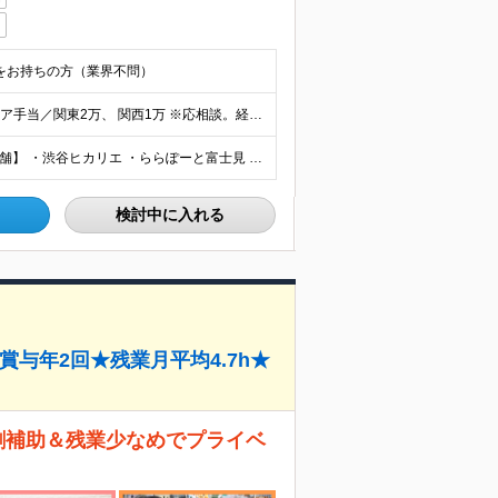
験をお持ちの方（業界不問）
想定年収：350万～500万円 ■月給25万～33万円 ┗エリア手当／関東2万、 関西1万 ※応相談。経験や能力などを考慮し、当社規定により決定します ※3ヶ月の試用期間があります。期間中の給与・
■勤務地はお住まいから考慮し、決定します。 【募集店舗】 ・渋谷ヒカリエ ・ららぽーと富士見 ・亀戸エリア ・名古屋エリア ・海老名エリア ・川崎エリア ・越谷エリア ・横浜エリア ・立川エリア
検討中に入れる
与年2回★残業月平均4.7h★
8割補助＆残業少なめでプライベ