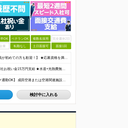
卒OK
ベテランOK
複数名採用
完全週休2日
企業
転勤なし
土日面接可
面接1回
【未経験OK｜ブランクがある方・第二新卒の方・正社員が初めての方も歓迎！】 ★応募資格を満たす方は面接確約！ ★20代・30代の若手スタッフも多数活躍中！ ◎58歳以下の方（長期のキャリア形成を図る
★想定月収31.4万円～＋賞与年2回（59万円以上） ★入社お祝い金15万円支給 ★水道+光熱費無料の家賃がリーズナブルな社員寮(単身寮)あり！ ★住宅手当&家族手当あり 月給24万5000円以上(
【転勤なし｜月2.5万円の単身寮完備｜マイカー・バイク通勤OK】 成田空港または空港関連施設での勤務となります。 お住まいや希望を考慮し、千葉市美浜区・四街道市への配属となる場合もあります。 【本社
検討中に入れる