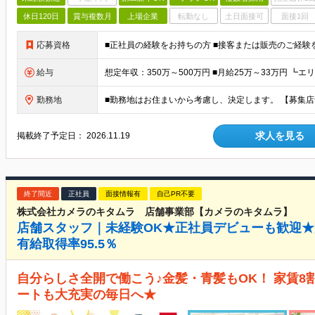
休日120日
賞与複数月
上場企業
転勤なし
土日面接可
面接1回
応募資格
■正社員の経験をお持ちの方 ■接客または販売のご経
給与
勤務地
求人を見る
掲載終了予定日：
2026.11.19
終了間近
正社員
面接情報有
自己PR不要
株式会社カメラのキタムラ 店舗事業部【カメラのキタムラ】
店舗スタッフ｜未経験OK★正社員デビューも歓迎★賞
有給取得率95.5％
自分らしさ全開で働こう♪金髪・青髪もOK！ 家賃
ートも大充実の毎日へ★