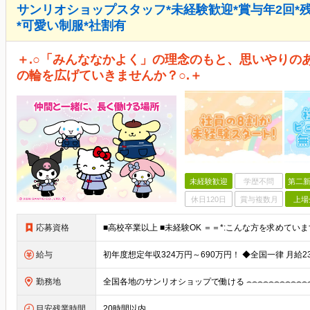
サンリオショップスタッフ*未経験歓迎*賞与年2回*
*可愛い制服*社割有
＋.○「みんななかよく」の理念のもと、思いやりの
の輪を広げていきませんか？○.＋
未経験歓迎
学歴不問
第二新
休日120日
賞与複数月
上場
応募資格
給与
勤務地
目安残業時間
20時間以内