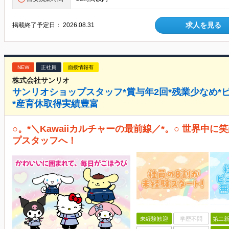
求人を見る
掲載終了予定日：
2026.08.31
NEW
正社員
面接情報有
株式会社サンリオ
サンリオショップスタッフ*賞与年2回*残業少なめ*
*産育休取得実績豊富
○。*＼Kawaiiカルチャーの最前線／*。○ 世界中
プスタッフへ！
未経験歓迎
学歴不問
第二新