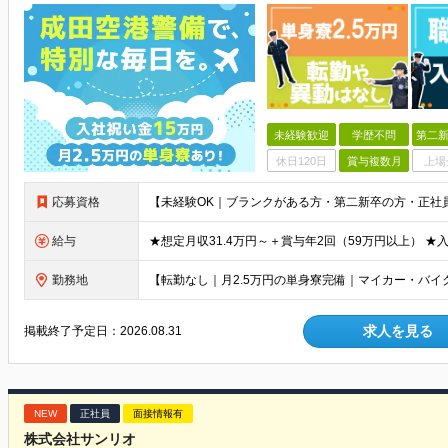
未経験歓迎
学歴不問
第二新
休日120日
賞与複数月
上場
応募資格
給与
勤務地
求人を見る
掲載終了予定日：
2026.08.31
NEW
正社員
面接情報有
株式会社サンリオ