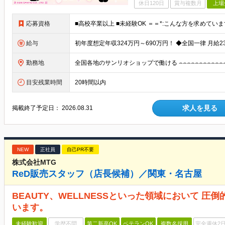
休日120日
賞与複数月
上場
応募資格
給与
勤務地
目安残業時間
20時間以内
求人を見る
掲載終了予定日：
2026.08.31
NEW
正社員
自己PR不要
株式会社MTG
ReD販売スタッフ（店長候補）／関東・名古屋
BEAUTY、WELLNESSといった領域において 
います。
未経験歓迎
学歴不問
第二新卒OK
ベテランOK
複数名採用
完全週休2