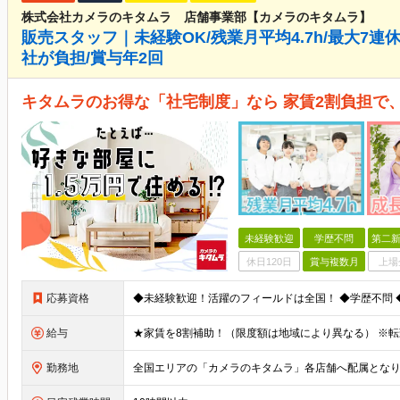
株式会社カメラのキタムラ 店舗事業部【カメラのキタムラ】
販売スタッフ｜未経験OK/残業月平均4.7h/最大7連
社が負担/賞与年2回
キタムラのお得な「社宅制度」なら 家賃2割負担で
未経験歓迎
学歴不問
第二新
休日120日
賞与複数月
上場
応募資格
給与
勤務地