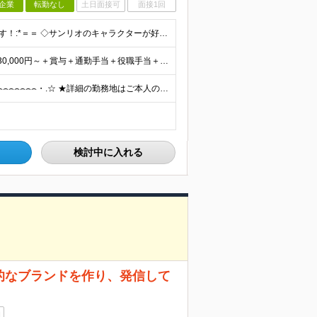
企業
転勤なし
土日面接可
面接1回
■高校卒業以上 ■未経験OK ＝＝*:こんな方を求めています！:*＝＝ ◇サンリオのキャラクターが好きな方 ◇自分のアイデアを店舗づくりに活かしたい方 ◇仕事を通してお客さまを笑顔にしたい方 ◇キャ
初年度想定年収324万円～690万円！ ◆全国一律 月給230,000円～＋賞与＋通勤手当＋役職手当＋時間外手当 《手当充実！》 ＊昇給/年1回 ＊賞与/年2回（7月/12月） ＊通勤手当：交通費
全国各地のサンリオショップで働ける ⌢⌢⌢⌢⌢⌢⌢⌢⌢⌢⌢⌢⌢⌢⌢⌢⌢⌢・.☆ ★詳細の勤務地はご本人の希望と面接を通じて決定いたします。 【募集エリア】 関東・関西（大阪・京都）・中部・九州 ※
検討中に入れる
圧倒的なブランドを作り、発信して
日