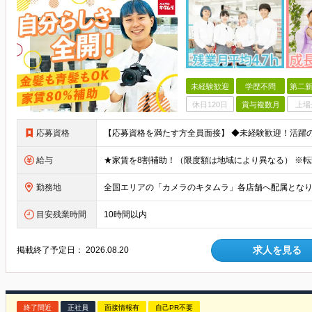
未経験歓迎
学歴不問
第二新
休日120日
賞与複数月
上場
応募資格
給与
勤務地
目安残業時間
10時間以内
求人を見る
掲載終了予定日：
2026.08.20
終了間近
正社員
面接情報有
自己PR不要