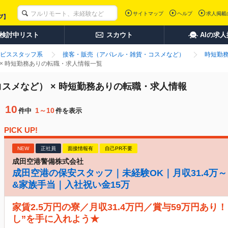
サイトマップ
ヘルプ
求人掲載
検討中リスト
スカウト
AIの求
ビススタッフ系
接客・販売（アパレル・雑貨・コスメなど）
時短勤
× 時短勤務ありの転職・求人情報一覧
スメなど） × 時短勤務ありの転職・求人情報
10
1～10
件中
件を表示
PICK UP!
NEW
正社員
面接情報有
自己PR不要
成田空港警備株式会社
成田空港の保安スタッフ｜未経験OK｜月収31.4万～
&家族手当｜入社祝い金15万
家賃2.5万円の寮／月収31.4万円／賞与59万円あり
し”を手に入れよう★