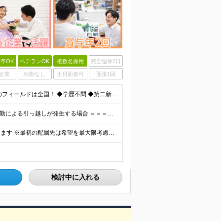
卒OK
ベテランOK
複数名採用
完全週休2日
企業
転勤なし
土日面接可
面接1回
【応募資格を満たす方全員面接】 ◆未経験歓迎！活躍のフィールドは全国！ ◆学歴不問 ◆第二新卒も活躍中 ◆35歳以下の方（若年層の長期キャリア形成を図るため）
★家賃を8割補助！（限度額は地域により異なる） ※転勤による引っ越しが発生する場合 ＝＝＝＝＝＝＝＝＝＝＝＝＝＝＝＝＝＝＝＝＝＝＝ 例えば、家賃7.5万円なら6万円は会社で負担。 あなたが支払うのは、
全国エリアの「カメラのキタムラ」各店舗へ配属となります ※最初の配属先は希望を最大限考慮した上で決定します ▼詳しい勤務地住所は下記URLをご確認ください。 https://sss.kitamur
検討中に入れる