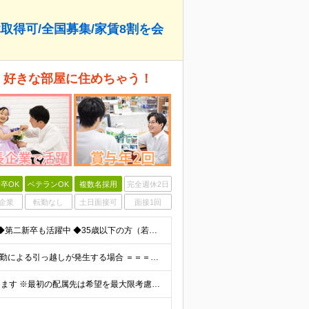
休取得可/全国募集/家賃8割を会
、好きな部屋に住めちゃう！
卒OK
ベテランOK
複数名採用
完全週休2日
企業
転勤なし
土日面接可
面接1回
◆未経験歓迎！活躍のフィールドは全国！ ◆学歴不問 ◆第二新卒も活躍中 ◆35歳以下の方（若年層の長期キャリア形成を図るため）
★家賃を8割補助！（限度額は地域により異なる） ※転勤による引っ越しが発生する場合 ＝＝＝＝＝＝＝＝＝＝＝＝＝＝＝＝＝＝＝＝＝＝＝ 例えば、家賃7.5万円なら6万円は会社で負担。 あなたが支払うのは、
全国エリアの「カメラのキタムラ」各店舗へ配属となります ※最初の配属先は希望を最大限考慮した上で決定します ▼詳しい勤務地住所は下記URLをご確認ください。 https://sss.kitamur