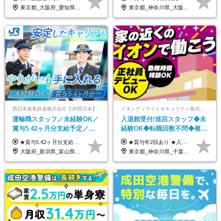
い制服*社割有
／年休120日以上
東京都_大阪府_愛知県_北海道_栃木県_静岡県_兵庫県_京都府_福岡県
東京都_神奈川県_大阪府_愛知県_兵庫県
西日本旅客鉄道株式会社【JR西日本】
イオンディライトセキュリティ株式会社（イオングループ）
運輸職スタッフ／未経験OK／
入退館受付/巡回スタッフ◆未
賞与5.42ヶ月分支給予定／残
経験OK◆転職回数不問◆複数
業月11h程／年休119日+有給
勤務地で募集中◆ブランクあ
★賞与5.42ヶ月分支給予定あり！ （大卒以上）月給24万1,692円～39万5,780円＋各種手当＋賞与2回 （高卒以上）月給22万2,662円～39万5,780円＋各種手当＋賞与2回 ※上記は2025年度新卒支払額（京阪神地区）となります ※勤務地・学歴で異なり、ご経験・能力等をふまえた金額を加算します ※残業代は別途全額支給します ※当社規程に基づき決定します ※試用期間あり（3ヶ月／待遇に変更はありません） ※基本給以外の諸手当として扶養・職務・時間外・通勤手当等を支給します ※京阪神地区以外の勤務地の場合 月給（大卒）23万0,706円～／月給（高卒）21万2,541円～となります
★賞与年2回あり ★入社祝い金3万円支給 ★出産祝い金や育児支援金などの手当も充実！ ≪給与モデル≫ 【東京】基本給27万2780円/月給＋時間外手当（25h） 【愛知】基本給25万4990円/月給＋時間外手当（25h） 【大阪】基本給25万4990円/月給＋時間外手当（25h） 【福岡】基本給23万7200円/月給＋時間外手当（25h） -------------- ▽各地の給与は下記をご確認ください！ ■北海道 月給20万円～ ■東北 月給20万円～ ■北関東 埼玉／月給22万5000円～ 茨城・群馬・新潟／月給20万円～ ■南関東 東京・神奈川／月給23万円～ 千葉／月給22万5000円～ 山梨／月給20万円～ ■中部 愛知／月給21万5000円～ 長野・岐阜・三重／月給20万円～ ■関西 大阪／月給21万5000円～ 京都・兵庫／月給21万円～ 滋賀・奈良／月給20万円～ ■中四国 岡山・山口・四国・広島／月給20万円～ ■九州 福岡・鹿児島・長崎／月給20万円～
平均18.7日
りOK◆室内業務がメイン
大阪府_新潟県_富山県_石川県_福井県_三重県_兵庫県_京都府_滋賀県_奈良県_和歌山県_広島県_岡山県_鳥取県_島根県_山口県_福岡県
東京都_神奈川県_千葉県_北海道_福島県_長野県_岐阜県_三重県_京都府_福岡県