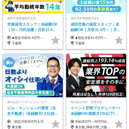
成田空港警備株式会社
成田空港警備株式会社
空港保安スタッフ｜未経験OK
成田空港の保安スタッフ｜未
｜10～70代活躍｜月収31.4万
経験OK｜月収31.4万～｜月
&賞与年2回｜家族・住宅手当
2.5万の単身寮｜住宅手当&家
★想定月収31.4万円～＋賞与年2回（59万円以上） ★入社お祝い金15万円支給 ★水道+光熱費無料の家賃がリーズナブルな社員寮(単身寮)あり！ 月給24万5000円以上(基本給21万1000円＋業務別手当35,000円)＋賞与年2回（賞与支給額：59万円以上を想定）＋残業代全額 ※みなし残業なし！残業代は全額支給します。 ※資格手当・深夜手当など、様々な手当をご用意しています。 ※入社お祝い金は１か月経過後、3ヶ月経過後、6ヶ月経過後に各5万円ずつ給与に加算して支給いたします。 ※指定の検定資格をお持ちの方には別途手当を支給します。入社後に取得した場合は給与に加算し支給します。 ・施設警備 1級7,000円 2級4,000円 ・交通誘導 1級7,000円 2級4,000円 ・雑踏警備 1級7,000円 2級4,000円 など
★想定月収31.4万円～＋賞与年2回（59万円以上） ★入社お祝い金15万円支給 ★水道+光熱費無料の家賃がリーズナブルな社員寮(単身寮)あり！ ★住宅手当&家族手当あり 月給24万5000円以上(基本給21万1000円＋業務別手当35,000円)＋賞与年2回（賞与支給額：59万円以上を想定）＋残業代全額 ※みなし残業なし！残業代は全額支給します。 ※資格手当・深夜手当など、様々な手当をご用意しています。 ※入社お祝い金は１か月経過後、3ヶ月経過後、6ヶ月経過後に各5万円ずつ給与に加算して支給いたします。 ※指定の検定資格をお持ちの方には別途手当を支給します。入社後に取得した場合は給与に加算し支給します。 ・施設警備 1級7,000円 2級4,000円 ・交通誘導 1級7,000円 2級4,000円 ・雑踏警備 1級7,000円 2級4,000円 など
｜光熱費0円の単身寮
族手当｜入社祝い金15万
千葉県
千葉県
株式会社アイザワビルサービス
株式会社TKP 営業本部
ビル・マンションの管理（住
イベント空間プロデューサー/
友不動産）/未経験可/入社祝い
未経験OK/残業月15h以下/豊
金10万円/月収30万円可/40～
富な福利厚生/全国募集/平均有
《想定月収30万円も可能！/想定年収380万円》 ■月給24万5000円以上＋賞与年2回(2カ月/2025年実績)＋時間外手当＋資格手当＋役職手当＋交通費 ………… ≪昇給、賞与、および各種諸手当について≫ ◇入社お祝い金（10万円 ※3カ月精勤後支給） ◇昇給/年1回 ◇賞与/年2回(2カ月/2025年実績) ◇時間外手当 ◇資格手当 └・ビル設備管理技能士1級（1万円/月） ・ビル設備管理技能士2級（5000円/月） ・建築物環境衛生管理技術者（1万円/月） ・防火管理技能者（3000円/月） ・消防設備士乙4類（3000円/月） 他 ◇役職手当 └・班長/サブリーダー/リーダー（5000円～2万円/月） ◇物件手当（最大2万円 ※物件により異なる） ◇退職金あり ※経験・年齢・能力を考慮した上、当社規定により優遇いたします。 ※3カ月の試用期間あり。その間の給与や福利厚生に差異はありません。 《モデル年収》 ・入社1年/35歳：年収380万円 ・入社3年/38歳：年収400万円
月給25万円～34万円以上＋各種手当＋残業代＋賞与年2回（昨年度2～4ヶ月分） 初年度想定年収：350万円～ ＜クラス・経験別の月給目安＞ ■メンバークラス：月給25万円以上 ■店長やSVなどのマネジメント経験者：月給30万円～スタート可 ■リーダークラス：月給34万円以上 ※月給は配属エリア・経験・能力を考慮して決定します（前職の経験・収入をお聞かせください）。 ※上記にはみなし残業手当20～30時間分（メンバー：3万1134円以上、経験5年以上：5万2448円以上、リーダー：5万9441円以上）を含みます。 ※超過分は別途支給いたします。
50代活躍/S102
給取得日数14.9日
東京都
東京都_神奈川県_大阪府_愛知県_北海道_宮城県_静岡県_京都府_広島県_福岡県