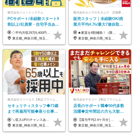
株式会社ジェットシステム
株式会社カメラのキタムラ 店舗事業部【カメラのキタムラ】
PCサポート/未経験スタート9
販売スタッフ｜未経験OK/残
割以上/社員寮・住宅手当あり/
業月平均4.7h/最大7連休取得
正社員デビューOK/20代～30
可/全国募集/家賃8割を会社が
◇平均月収29万6,400円(各種手当含む) ◇住宅手当⇒最大家賃の半額支給 ◇賞与年2回支給 ■月給22万5,000円以上＋地域手当＋時間外手当＋住宅手当＋家族手当 ※経験やスキルに応じて給与を決定します ※試用期間2ヶ月あり（期間内は時給1,060円以上となります） └地域により上がる可能性があり／例：東京都時給1,370円 └その他待遇に差異なし ＜モデル月収例＞ 1年目：296,400円 3年目：320,000円 【固定残業代について】 なし（残業代は、実際の労働時間に応じて別途全額支給）
★家賃を8割補助！（限度額は地域により異なる） ※転勤による引っ越しが発生する場合 ＝＝＝＝＝＝＝＝＝＝＝＝＝＝＝＝＝＝＝＝＝＝＝ 例えば、家賃7.5万円なら6万円は会社で負担。 あなたが支払うのは、たったの1.5万円です！ 年間では自己負担額が約72万ほどお得になります！ ＝＝＝＝＝＝＝＝＝＝＝＝＝＝＝＝＝＝＝＝＝＝＝ 月給22万8,700円～26万3,100円＋賞与年2回（初回の支給は当社規定による）＋残業手当 ＜実際の給与例＞ *24歳:月給23万4,700円＋賞与年2回（初回の支給は当社規定による）＋残業手当＋諸手当 ※上記はあくまで参考月給です。ご経歴・年齢を考慮し、当社規定により決定します ※評価により昇給あり ※残業代は別途支給あり ※試用期間2ヶ月あり（期間中の給与・待遇に差異はありません） 【実在する社員の年収モデル】 年収530万円（30歳） 年収820万円（40歳） 【入社時の想定年収】 330万円～900万円
代活躍中/全国募集
負担/賞与年2回
東京都_神奈川県_埼玉県_千葉県_大阪府_愛知県_北海道_青森県_岩手県_宮城県_秋田県_山形県_福島県_茨城県_群馬県_新潟県_山梨県_長野県_富山県_石川県_静岡県_岐阜県_三重県_兵庫県_京都府_滋賀県_奈良県_和歌山県_広島県_岡山県_鳥取県_島根県_山口県_徳島県_香川県_愛媛県_高知県_福岡県_熊本県_佐賀県_長崎県_大分県_宮崎県_沖縄県
東京都_神奈川県_埼玉県_千葉県_大阪府_愛知県_北海道_青森県_宮城県_秋田県_山形県_茨城県_群馬県_新潟県_長野県_富山県_静岡県_三重県_兵庫県_京都府_広島県_岡山県_鳥取県_山口県_徳島県_香川県_愛媛県_福岡県_熊本県_佐賀県_長崎県_大分県_宮崎県_鹿児島県
株式会社スリーエス【東証プライム上場グループ】
株式会社ヤオコー【東証プライム上場グループ】
セキュリティスタッフ◆73歳
店長のサポート職◆50代多数
まで再雇用可能◆座り仕事中
活躍◆定年間近の方も大歓
心◆東証プライム上場G◆応
迎！◆出勤はお昼から◆平均
＼収入UPのチャンスあり◎昇給も可能です！／ ◆正社員 月給(地域による）＋グレード手当、深夜手当、残業代（全額支給）等の各種手当＋賞与年2回 ＜東京都／神奈川県（横浜市）＞ 月給21万4000円～27万円 ＜埼玉県／千葉県＞ 月給19万90000円～25万1000円 ＜栃木県／茨城県／山梨県＞ 月給18万4000円～23万6000円 【試用期間】 正社員：3ヵ月 アルバイト：なし ※試用期間と本採用後の給与・待遇に差異はありません ※グレード手当、深夜手当の詳細額は面接にてご案内させていただきます ※正社員は60歳定年のため、60代の方は嘱託社員での採用です。給与条件は嘱託給与となり、退職金と賞与がありません ＼正社員は「グレード認定制」という評価あり！制度勤続年数等に応じて入社時から手当を支給／ ◆グレードI：＋2000円（入社時～） ◆グレードII：＋5000円（在籍1年以上＆当社基準に当てはまる方） ◆グレードIII：＋1万円（社内試験の合格者） ◆アルバイト・パート 東京都:時給1226円 神奈川県:時給1225円 千葉県：時給1140円 埼玉県:時給1141円 栃木県:1068円 茨城県:1074円 山梨県:1052円
【賞与平均2.4ケ月分│決算賞与も20年以上連続で支給中！】 ＜月収例＞ 月収29万円（地域限定正社員／残業代・各種手当含む） 月収26万円（契約社員／残業代・各種手当含む） ◆月給：月給258,400円～361,500円＋残業代＋各種手当 ※給与は前職での経験、スキルを考慮し、決定します ※残業代は全額支給します ※契約社員としてご入社いただく方は、賞与額に差異あり。詳細は面接でお話しします ※試用期間3ヶ月あり。条件に変更はありません ※契約社員の場合：契約期間12カ月（更新あり） ※60歳未満でご入社いただいた方も、60歳になったタイミングで雇用形態は契約社員に切り替えとなります。
募者全員面接◆賞与年2回
賞与2.4ヶ月分◆残業少なめ
東京都_神奈川県_埼玉県_千葉県_茨城県_栃木県_山梨県
東京都_神奈川県_埼玉県_千葉県_茨城県_栃木県_群馬県