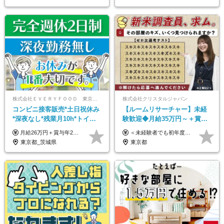
株式会社ＥＶＥＲＹＦＯＯＤ 東京本社
株式会社クリスタルジャパン
コンビニ接客販売*土日祝休み
【ルームリサーチャー】未経
*深夜なし*残業月10h*トイレ
験歓迎◆月給35万円～＋賞与
掃除なしで無理なく働ける正
年2回◆20代～30代男性活躍中
月給26万円＋賞与年2回＋交通費全額支給 役職の有無にかかわらず、日々の頑張りは正当に評価し、 毎年1回（12月）の昇給で給与にしっかり反映◎ リーダー・店長昇格後は等級に合わせて給料UP＋役職手当を支給します。 ※経験・スキルを考慮の上、決定します ※上記金額には固定残業代（21時間分・3万7300円以上）を含みます。超過分は別途全額支給します ※試用期間3ヶ月間あり（期間中の給与・待遇に差異はありません）
＜未経験者でも初年度年収490万円～＞ ◆月給35万円～月給65万円＋賞与年2回 今までのご経験に応じて、年収は650万以上を想定しております。 面接にて今までのご経験やこれからの展望について色々とお話しできればと思います！ ※経験・スキルに応じて加給・優遇いたします ※試用期間3ヶ月(その間の給与・待遇に差異はありません) ※上記月給には、固定残業代（月45時間分／8.8万円～16.5万円）を含みます。 ※超過分は別途全額支給いたします ＼＼成果や頑張りによって、月給や賞与額もすぐにUP！／／ 将来的に…なんてのんびりしたことは言いません！ 今のリアルな生活が変わっていく実感がありますので、 頑張り甲斐があると思います。 【固定残業代について】 固定残業45時間分（88,000円～165,000円）を含む ※超過分は別途全額支給
社員
◆残業月10h程度
東京都_茨城県
東京都