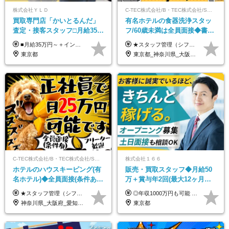
株式会社ＹＬＤ
C-TEC株式会社/B・TEC株式会社/S・TEC株式会社【合同募集】
買取専⾨店「かいとるんだ」
有名ホテルの食器洗浄スタッ
査定・接客スタッフ□⽉給35万
フ/60歳未満は全員面接◆書類
円以上＋毎⽉インセン□年休
選考なし◆ブランクOK◆月25
■月給35万円～＋インセンティブ＋各種手当 ※固定残業代（月45時間分87,600円～）を含む。超過した場合は別途残業代を支給いたします ※経験・年齢などを考慮の上、決定します ※試用期間3ヶ月あり（待遇に変動なし）
★スタッフ管理（シフト調整など）の経験があれば【月給28万円以上】 ★賞与支給実績：基本給の2ヶ月分～3ヶ月分 ＝＝ライフスタイルに合わせて働き方を選べます＝＝ ■正社員 ＜未経験者＞月給25万円～35万円＋賞与年2回 ＜経験者＞月給28万円～35万円＋賞与年2回 ※経験やスキルに応じて決定します ※残業代全額支給 ※試用期間（3ヶ月間）中の雇用形態や待遇に差異はありません ※正社員の場合、転勤の可能性あり ■契約社員 月給22万円～＋残業代全額支給 ※契約社員の場合、賞与の支給および転勤の可能性はありません ※勤務時間や勤務日数の希望があればご相談に応じます ※試用期間なし ※契約の更新 有(勤務状況により判断する) 更新上限 有(通算契約期間の上限 1年/更新回数の上限 なし)
120日以上□土日休み
万～ ◆40～50代活躍
東京都
東京都_神奈川県_大阪府_愛知県_北海道_京都府_福岡県_沖縄県
C-TEC株式会社/B・TEC株式会社/S・TEC株式会社【合同募集】
株式会社１６６
ホテルのハウスキーピング(有
販売・買取スタッフ◆月給50
名ホテル)◆全員面接(条件あ
万＋賞与年2回(最大12ヶ月分
り)◆未経験OK◆リゾート地
支給)◆前職給与保証◆年収
★スタッフ管理（シフト調整など）の経験があれば【月給28万円以上】 ★賞与支給実績：基本給の2ヶ月分～3ヶ月分 ＝＝ライフスタイルに合わせて働き方を選べます＝＝ ■正社員 ＜未経験者＞月給25万円(寮なしの場合)～35万円＋賞与年2回 ＜経験者＞月給28万円～35万円＋賞与年2回 ※寮をご利用の場合は月給22万円～ ※経験やスキルに応じて決定します ※残業代全額支給 ※試用期間（3ヶ月間）中の雇用形態や待遇に差異はありません ※正社員の場合、転勤の可能性あり ■契約社員 月給22万円～＋残業代全額支給 ※契約社員の場合、賞与の支給および転勤の可能性はありません ※勤務時間や勤務日数の希望があればご相談に応じます ※試用期間なし ※契約の更新 有(勤務状況により判断する) 更新上限 有(通算契約期間の上限 1年/更新回数の上限 なし)
◎年収1000万円も可能 ◎複雑な条件やノルマは一切なし！ 頑張った分だけシンプルに還元される給与体系です。 経験者の方には「前職給与保証」をお約束します！ ■月給50万円～80万円（役職手当を含む） ★平均月収：60～70万円程度 ★「〇件以上で支給」といった複雑な条件やノルマの縛りは一切ありません。 お客様に寄り添い、利益が出た分はしっかりとあなたの給与へ還元します！ ※経験・能力を考慮のうえ決定します。 ※試用期間3ヶ月あり。その間の待遇・給与に差異はありません。 ※上記の金額は固定残業代（20時間/5万円～）含んだ金額です。 超過分は別途記載します。
も選べる◆月25万円
1000万可◆オープニング
神奈川県_大阪府_愛知県_北海道_兵庫県_京都府_広島県_福岡県_大分県_宮崎県_鹿児島県_沖縄県
東京都