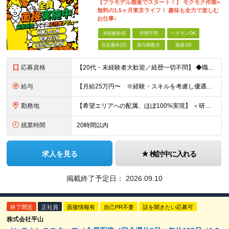
【プラモデル感覚でスタート！】 モクモク作業×
無料の1.5ヶ月東京ライフ！ 趣味も全力で楽しむ
お仕事♪
未経験歓迎
学歴不問
ベテランOK
完全週休2日
賞与複数月
面接1回
応募資格
【20代・未経験者大歓迎／経歴一切不問】 ◆職種・業種未経験歓迎 ◆社会人未経験歓迎 ◆第二新卒歓迎 ◆ブランクOK ◆学歴不問（中卒の方も活躍中） ◆転職回数不問 ≪応募を迷っている方へ≫ 仕事内
給与
【月給25万円〜 ※経験・スキルを考慮し優遇】 ◎経験・年齢によりさらに優遇あり（詳細は面接時にご確認ください） ◎残業代は全額支給 ◎各種手当込みの金額です ◎試用期間2か月（試用期間中の給与・待遇
勤務地
【希望エリアへの配属、ほぼ100%実現】 ＜研修中＞ 株式会社平山 関東研修センター 東京都福生市東町10-1 NTビル3-3階B （JR青梅線「福生駅」東口より徒歩3分） ※研修中の寮費は会社負担・
残業時間
20時間以内
求人を見る
検討中に入れる
掲載終了予定日：
2026.09.10
終了間近
正社員
面接情報有
自己PR不要
話を聞きたい応募可
株式会社平山