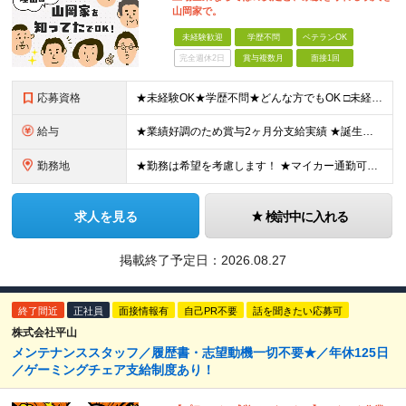
山岡家で。
未経験歓迎
学歴不問
ベテランOK
完全週休2日
賞与複数月
面接1回
応募資格
★未経験OK★学歴不問★どんな方でもOK □未経験・第二新卒・フリーター □ブランクがある方 □転職回数が気になる方 □飲食業界にチャレンジしたい方 「やってみたい」という気持ちがあれば、皆さん大
給与
★業績好調のため賞与2ヶ月分支給実績 ★誕生日手当など手当充実 ★年2回昇給チャンス有＆入社1年で店長昇格可 ★残業代全額支給（1分単位で支給） 【週休3日制の場合】 月給25万8,960円以上（固
勤務地
★勤務は希望を考慮します！ ★マイカー通勤可（駐車場完備） ★全国の各店舗で募集中！続々出店予定！ ～国内300店舗、47都道府県への展開を目標に出店中！～ ▼積極採用地域▼ ・中部（富山、石川、
求人を見る
検討中に入れる
掲載終了予定日：
2026.08.27
終了間近
正社員
面接情報有
自己PR不要
話を聞きたい応募可
株式会社平山
メンテナンススタッフ／履歴書・志望動機一切不要★／年休125日
／ゲーミングチェア支給制度あり！