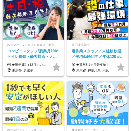
株式会社ＥＶＥＲＹＦＯＯＤ 東京本社
第工株式会社
コンビニスタッフ*残業月10h*
港作業スタッフ／未経験歓迎
トイレ掃除・酔客対応・ノル
／平均勤続14年／年休120日以
マ一切無し*完全週休2日制*コ
上／食事手当・家族手当あり
★毎年1回（12月）の昇給＋賞与（年2回）で給与にしっかり反映！ ★未経験から月給26万円スタート！ 月給26万円＋賞与年2回＋交通費全額支給 ※リーダー・店長昇格後は基本給2万円UP＋役職手当支給 ※経験・スキルを考慮の上、決定します ※上記金額には固定残業代（21時間分・3万7300円以上）を含みます。超過分は別途全額支給します ※試用期間3ヶ月間あり（期間中の給与・待遇に差異はありません）
★賞与5.1ヶ月分支給！ ★入社3年目・30代で年収730万円の先輩も活躍中！ ★入社1年目・20代で月収29万円の実績あり 月給：22.5万円～30.5万円＋各種手当＋賞与年2回＋残業代全額支給 ※経験・能力などを考慮のうえ決定します ※上記月給には食事手当(5000円／月）を含みます ※残業代は分単位で100％支給いたします ※試用期間3ヶ月。その間の給与・待遇に差異はありません 【月収例】 ◆33.5万円／31歳 入社7か月 ◆38.5万円／32歳 入社1年目 ◆48.4万円／44歳 入社12年目 ※経験・能力などを考慮のうえ決定 ※月収・給与例には休日手当も含みます 【手当詳細】 ◆交通費規定支給（上限3万5000円／月） ◆時間外手当全額支給 ◆休日出勤手当 ◆港湾住宅あり（1R・2万円台～） ◆資格取得支援制度：全額負担 ◆地域手当：関東地区1万円／月
ンビニ経験者優遇
／賞与5.1ヶ月分
東京都_茨城県
東京都_神奈川県_大阪府_愛知県_兵庫県
株式会社ジェットシステム
株式会社 ケー・エー・シー