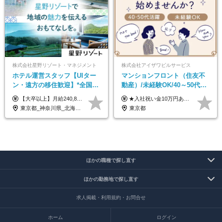
株式会社星野リゾート・マネジメント
株式会社アイザワビルサービス
ホテル運営スタッフ【UIター
マンションフロント（住友不
ン・遠方の移住歓迎】*全国募
動産）/未経験OK/40～50代活
集*週休3日/年休161日可*未経
躍/月平均労働時間142h/賞与
【大卒以上】月給240,800円以上+賞与2回+各種手当 【短大・専門学校卒】月給204,400円以上+賞与2回+各種手当 【上記以外】月給187,000円以上+賞与2回+各種手当 ※経験、資格、能力等を考慮の上、決定いたします ※残業代全額支給 ※試用期間3ヶ月（条件変更なし）
★入社祝い金10万円あり！ ■月給24万5,000円＋賞与年2回(2カ月/2025年実績)＋時間外手当＋資格手当＋交通費 ※一律英会話手当（2万円）を含みます ※給与は経験・能力等を考慮して決定します ※試用期間あり（3ヵ月） 給与や福利厚生に変更はありません。 ≪昇給、賞与、および各種諸手当について≫ ◇入社お祝い金（10万円 ※3カ月精勤後支給） ◇昇給/年1回 ◇賞与/年2回(2カ月/2025年実績) ◇時間外手当 ◇資格手当 └・ビル設備管理技能士1級（1万円/月） ・ビル設備管理技能士2級（5000円/月） ・建築物環境衛生管理技術者（1万円/月） ・防火管理技能者（3000円/月） 他 ◇物件手当（最大2万円 ※物件により異なる） ◇退職金あり
験OK*新規開業あり
年2回/TF303
東京都_神奈川県_北海道_青森県_山形県_福島県_栃木県_群馬県_山梨県_長野県_石川県_静岡県_岐阜県_京都府_広島県_島根県_山口県_高知県_長崎県_大分県_鹿児島県_沖縄県
東京都
ほかの職種で探し直す
ほかの勤務地で探し直す
求人掲載・利用規約・お問合せ
ホーム
ログイン