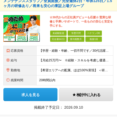
メンテナンススタッフ／全員面接／完全週休2日・年休125日／1.5
ヶ月の研修あり／将来も安心の東証上場グループ
☆30代からの正社員デビューも応援☆ 堅実な研
修と手厚いサポートで、一生ものの安心と安定を
手にする。
未経験歓迎
学歴不問
ベテランOK
完全週休2日
賞与複数月
面接1回
応募資格
【学歴・経験・年齢、一切不問です／30代活躍中！】 ◆職種・業種未経験歓迎 ◆社会人未経験歓迎 ◆第二新卒歓迎 ◆ブランクOK ◆学歴不問（中卒の方も活躍中） ◆転職回数不問 ≪応募を迷っている方へ
給与
【月給25万円〜 ※経験・スキルを考慮し優遇】 ◎経験・年齢によりさらに優遇あり（詳細は面接時にご確認ください） ◎残業代は全額支給 ◎各種手当込みの金額です ◎試用期間2か月（試用期間中の給与・待遇
勤務地
【希望エリアへの配属、ほぼ100%実現】 ＜研修中＞ 株式会社平山 関東研修センター 東京都福生市東町10-1 NTビル3-3階B （JR青梅線「福生駅」東口より徒歩3分） ※研修中の寮費は会社負担・
残業時間
20時間以内
求人を見る
検討中に入れる
掲載終了予定日：
2026.09.10