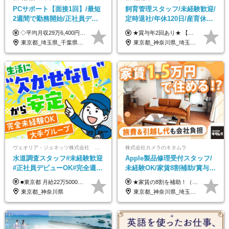
PCサポート【面接1回】/最短
飼育管理スタッフ/未経験歓迎/
2週間で勤務開始/正社員デビ
定時退社/年休120日/産育休実
ュー歓迎/未経験9割以上/社員
績あり/連休取得OK/賞与年2
◇平均月収29万6,400円(各種手当含む) ◇住宅手当⇒最大家賃の半額支給 ◇賞与年2回支給 ■月給22万5,000円以上＋地域手当＋時間外手当＋住宅手当＋家族手当 ※経験やスキルに応じて給与を決定します ※試用期間2ヶ月あり（期間内は時給1,060円以上となります） └地域により上がる可能性があり／例：東京都時給1,370円 └その他待遇に差異なし ＜モデル月収例＞ 1年目：296,400円 3年目：320,000円 【固定残業代について】 なし（残業代は、実際の労働時間に応じて別途全額支給）
★賞与年2回あり★ 【未経験の方】月給20万7,750円～＋賞与年2回＋残業代全額支給＋交通費支給 【生物系大卒の方】月給21万3,750円～＋賞与年2回＋残業代全額支給＋交通費支給 ★手当が充実★ ・資格手当（実験動物技術者2級：月3,000円、1級：月7,000円） ・家族手当 ・住宅費用補助（転居を伴う転勤の場合：最大5年間支給） ・残業代全額支給 ※入社5年目程度で賞与4.6ヶ月分の支給実績あり ※月給の金額は、能力やスキルを考慮して決定します ※試用期間6ヶ月あり（雇用形態・給与・待遇に差異なし）
寮・住宅手当あり
回/急募求人
東京都_埼玉県_千葉県_愛知県_北海道_群馬県_長野県_富山県_石川県_静岡県_香川県_高知県_熊本県_長崎県_沖縄県
東京都_神奈川県_埼玉県_大阪府_愛知県_茨城県_三重県_京都府_佐賀県
ヴェオリア・ジェネッツ株式会社 関東支店 東京業務課
株式会社カメラのキタムラ
水道調査スタッフ#未経験歓迎
Apple製品修理受付スタッフ/
#正社員デビューOK#完全週休
未経験OK/家賃8割補助/賞与年
2日制#年休125日#資格取得支
2回/残業月平均4.7h/最大7連休
■東京都 月給22万5000円（東京地域手当3万円含）～25万円＋残業代全額支給＋各種手当 ■神奈川県 月給19万5000円～24万円＋残業代全額支給＋各種手当 ※年齢・経験を考慮し決定 ※試用期間3ヶ月（期間中の給与・待遇に差異はありません） ◆通勤手当あり（全額支給） ◆昇給年1回、賞与年2回。世界最大級の環境企業グループならではの安定した給与体系です。
★家賃の8割を補助！（限度額は地域により異なる） ※転勤による引っ越しが発生する場合 ＝＝＝＝＝＝＝＝＝＝＝＝＝＝＝＝＝＝＝＝＝＝＝ 例えば、家賃7.5万円なら6万円は会社で負担。 あなたが支払うのは、たったの1.5万円です！ 年間では自己負担額が約72万ほどお得になります！ ＝＝＝＝＝＝＝＝＝＝＝＝＝＝＝＝＝＝＝＝＝＝＝ 月給22万8,700円～26万3,100円＋賞与年2回（初回の支給は当社規定による）＋残業手当 ＜実際の給与例＞ *24歳:月給23万4,700円＋賞与年2回（初回の支給は当社規定による）＋残業手当＋諸手当 ※上記はあくまで参考月給です。ご経歴・年齢を考慮し、当社規定により決定します ※評価により昇給あり ※残業代は別途支給あり ※試用期間2ヶ月あり（期間中の給与・待遇に差異はありません） 【実在する社員の年収モデル】 年収530万円（30歳） 年収820万円（40歳） 【入社時の想定年収】 330万円～900万円
援有#社員数千人以上
OK
東京都_神奈川県
東京都_神奈川県_埼玉県_千葉県_大阪府_愛知県_北海道_岩手県_宮城県_秋田県_福島県_茨城県_栃木県_富山県_石川県_福井県_静岡県_岐阜県_三重県_兵庫県_京都府_滋賀県_奈良県_広島県_岡山県_徳島県_香川県_愛媛県_高知県_福岡県_熊本県_佐賀県_長崎県_大分県_宮崎県_沖縄県