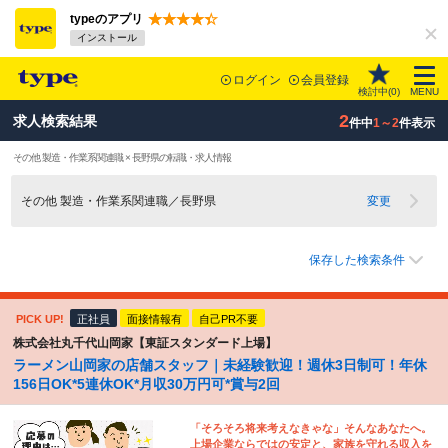
typeのアプリ
インストール
ログイン
会員登録
検討中(
0
)
MENU
2
求人検索結果
件中
1～2
件表示
その他 製造・作業系関連職 × 長野県の転職・求人情報
その他 製造・作業系関連職／長野県
変更
保存した検索条件
PICK UP!
正社員
面接情報有
自己PR不要
株式会社丸千代山岡家【東証スタンダード上場】
ラーメン山岡家の店舗スタッフ｜未経験歓迎！週休3日制可！年休
156日OK*5連休OK*月収30万円可*賞与2回
「そろそろ将来考えなきゃな」そんなあなたへ。
上場企業ならではの安定と、家族を守れる収入を