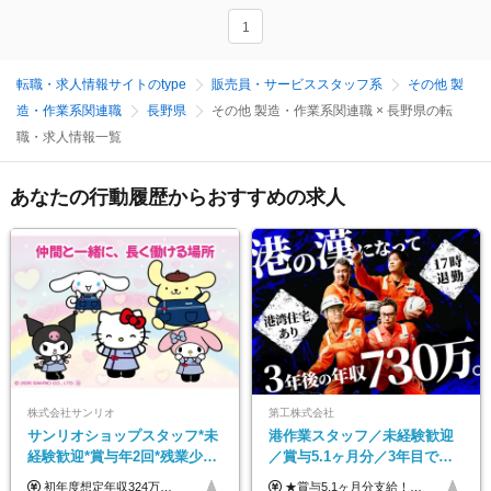
1
転職・求人情報サイトのtype
販売員・サービススタッフ系
その他 製
造・作業系関連職
長野県
その他 製造・作業系関連職 × 長野県の転
職・求人情報一覧
あなたの行動履歴からおすすめの求人
株式会社サンリオ
第工株式会社
サンリオショップスタッフ*未
港作業スタッフ／未経験歓迎
経験歓迎*賞与年2回*残業少な
／賞与5.1ヶ月分／3年目で年
め*産育休取得実績豊富*可愛
収730万円も可／食事手当あり
初年度想定年収324万円～690万円！ ◆全国一律 月給230,000円～＋賞与＋通勤手当＋役職手当＋時間外手当 《手当充実！》 ＊昇給/年1回 ＊賞与/年2回（7月/12月） ＊通勤手当：交通費支給（規定あり） ＊時間外手当 ＊販売職手当 ＊役職手当 《キャリアパス》 ▼店長（32歳）／年収400万円 ▼トレーナー（37歳）／年収500万円 ▼SV（40歳）／年収570万円 ※SVとして活躍された場合、574万円以上に昇給も目指せます。 日頃のお店での頑張りをしっかり評価する体制を整えており、 ご自身の努力次第で昇給する制度を用意しています！ 《ゆくゆくは・・・》 ■店舗スタッフをとりまとめ、お店づくりを主体で行う店長へ ■複数店舗を統括するトレーナーへとキャリアアップ ■様々な規模の店舗を経験しSVとして活躍した後は、本社の教育担当や店舗支援を担う本部スタッフとして活躍いただけます。 ※経験・能力を考慮の上、当社規定により優遇いたします。 ※入社日から6カ月間の試用期間あり。その間の待遇に差異はありません。
★賞与5.1ヶ月分支給！ ★入社3年目・30代で年収730万円の先輩も活躍中！ ★入社1年目・20代で月収29万円の実績あり 月給：22.5万円～30.5万円＋各種手当＋賞与年2回＋残業代全額支給 ※経験・能力などを考慮のうえ決定します ※上記月給には食事手当(5000円／月）を含みます ※残業代は分単位で100％支給いたします ※試用期間3ヶ月。その間の給与・待遇に差異はありません 【月収例】 ◆33.5万円／31歳 入社7か月 ◆38.5万円／32歳 入社1年目 ◆48.4万円／44歳 入社12年目 ※経験・能力などを考慮のうえ決定 ※月収・給与例には休日手当も含みます 【手当詳細】 ◆交通費規定支給（上限3万5000円／月） ◆時間外手当全額支給 ◆休日出勤手当 ◆港湾住宅あり（1R・2万円台～） ◆資格取得支援制度：全額負担 ◆地域手当：関東地区1万円／月