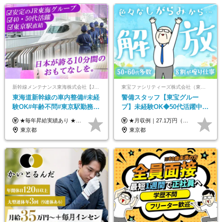
新幹線メンテナンス東海株式会社【JR東海グループ】
東宝ファシリティーズ株式会社（東宝株式会社100％出資）
東海道新幹線の車内整備#未経
警備スタッフ【東宝グルー
験OK#年齢不問#東京駅勤務
プ】未経験OK◆50代活躍中
#59歳まで正社員登用可＆登用
◆1勤務で2日分休み◆8割が座
★毎年昇給実績あり ★入社3年で430万円も可(正社員登用された場合) ■入社時月収例：25万2840円(1万2040円×21日)＋賞与支給実績有（年2回・2025年度） 日給1万2040円 ※別途「超過勤務手当、祝繁手当、特殊手当」の支給有 ※試用期間中（2ヶ月）の待遇・雇用形態に差異はございません
★月収例｜27.1万円（月給+残業代2.4万円+資格手当0.2万円+家族手当0.85万円） ★賞与年2回＆充実した手当あり！ ■月給23万6,500円～＋賞与年2回＋各種手当 ┗月給には職務手当19,500円、調整手当15,000円、住宅手当18,500円、契約社員手当1,500円を含みます ※試用期間4ヶ月(期間中の給与・待遇の差異はありません) ━━━━━━━━━━ 各種手当も充実！ ━━━━━━━━━━ ★家族手当 ★役付手当 ★資格手当 ★年末年始勤務手当 ★交通費支給（月5万円以内／6ヶ月分の定期代を支給） ★残業・深夜残業手当（全額支給） ━━━━━━━━━━ 給与支給日は毎月25日です ━━━━━━━━━━ 例：1月1日付入社の場合 1月25日に基本給+変動しない手当を支給 2月25日に前月分の残業手当など変動する手当を支給
実績多数！
り仕事◆賞与年2回
東京都
東京都