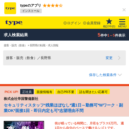
typeのアプリ
インストール
ログイン
会員登録
検討中(
0
)
MENU
5
求人検索結果
件中
1～5
件表示
接客・販売（飲食） × 長野県の転職・求人情報
接客・販売（飲食）／長野県
変更
保存した検索条件
PICK UP!
正社員
面接情報有
自己PR不要
話を聞きたい応募可
株式会社帝国警備新社
セキュリティスタッフ*残業ほぼなし*週1日～勤務可*Wワーク・副
業OK*面接1回・即日内定も可*志望理由不問
街が眠っている時間に、月収をプラス5万円。 週
1日から自分のペースで働けるシゴトです。