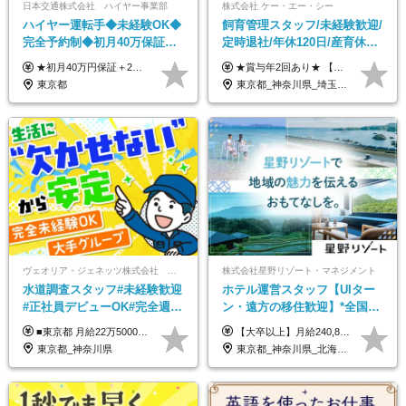
日本交通株式会社 ハイヤー事業部
株式会社 ケー・エー・シー
ハイヤー運転手◆未経験OK◆
飼育管理スタッフ/未経験歓迎/
完全予約制◆初月40万保証◆
定時退社/年休120日/産育休実
平均年収600万◆約4ヶ月研修
績あり/連休取得OK/賞与年2
★初月40万円保証＋2～6ヶ月目35万円保証 ★平均年収600万円 月給236,000円（一律手当含む）＋運転手当（運転した時間に応じて支給）＋残業代＋賞与年2回 ※基礎研修期間（10日間）は日給1万円を支給します ※試用期間中（3ヶ月）の給与・待遇に差異はありません ※残業代は全額支給します
★賞与年2回あり★ 【未経験の方】月給20万7,750円～＋賞与年2回＋残業代全額支給＋交通費支給 【生物系大卒の方】月給21万3,750円～＋賞与年2回＋残業代全額支給＋交通費支給 ★手当が充実★ ・資格手当（実験動物技術者2級：月3,000円、1級：月7,000円） ・家族手当 ・住宅費用補助（転居を伴う転勤の場合：最大5年間支給） ・残業代全額支給 ※入社5年目程度で賞与4.6ヶ月分の支給実績あり ※月給の金額は、能力やスキルを考慮して決定します ※試用期間6ヶ月あり（雇用形態・給与・待遇に差異なし）
あり◆運転は1日4hほど
回/急募求人
東京都
東京都_神奈川県_埼玉県_大阪府_愛知県_茨城県_三重県_京都府_佐賀県
ヴェオリア・ジェネッツ株式会社 関東支店 東京業務課
株式会社星野リゾート・マネジメント
水道調査スタッフ#未経験歓迎
ホテル運営スタッフ【UIター
#正社員デビューOK#完全週休
ン・遠方の移住歓迎】*全国募
2日制#年休125日#資格取得支
集*週休3日/年休161日可*未経
■東京都 月給22万5000円（東京地域手当3万円含）～25万円＋残業代全額支給＋各種手当 ■神奈川県 月給19万5000円～24万円＋残業代全額支給＋各種手当 ※年齢・経験を考慮し決定 ※試用期間3ヶ月（期間中の給与・待遇に差異はありません） ◆通勤手当あり（全額支給） ◆昇給年1回、賞与年2回。世界最大級の環境企業グループならではの安定した給与体系です。
【大卒以上】月給240,800円以上+賞与2回+各種手当 【短大・専門学校卒】月給204,400円以上+賞与2回+各種手当 【上記以外】月給187,000円以上+賞与2回+各種手当 ※経験、資格、能力等を考慮の上、決定いたします ※残業代全額支給 ※試用期間3ヶ月（条件変更なし）
援有#社員数千人以上
験OK*新規開業あり
東京都_神奈川県
東京都_神奈川県_北海道_青森県_山形県_福島県_栃木県_群馬県_山梨県_長野県_石川県_静岡県_岐阜県_京都府_広島県_島根県_山口県_高知県_長崎県_大分県_鹿児島県_沖縄県