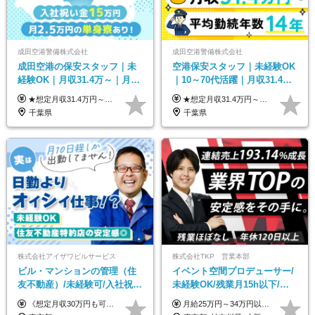
成田空港警備株式会社
成田空港警備株式会社
成田空港の保安スタッフ｜未
空港保安スタッフ｜未経験OK
経験OK｜月収31.4万～｜月
｜10～70代活躍｜月収31.4万
2.5万の単身寮｜住宅手当&家
&賞与年2回｜家族・住宅手当
★想定月収31.4万円～＋賞与年2回（59万円以上） ★入社お祝い金15万円支給 ★水道+光熱費無料の家賃がリーズナブルな社員寮(単身寮)あり！ ★住宅手当&家族手当あり 月給24万5000円以上(基本給21万1000円＋業務別手当35,000円)＋賞与年2回（賞与支給額：59万円以上を想定）＋残業代全額 ※みなし残業なし！残業代は全額支給します。 ※資格手当・深夜手当など、様々な手当をご用意しています。 ※入社お祝い金は１か月経過後、3ヶ月経過後、6ヶ月経過後に各5万円ずつ給与に加算して支給いたします。 ※指定の検定資格をお持ちの方には別途手当を支給します。入社後に取得した場合は給与に加算し支給します。 ・施設警備 1級7,000円 2級4,000円 ・交通誘導 1級7,000円 2級4,000円 ・雑踏警備 1級7,000円 2級4,000円 など
★想定月収31.4万円～＋賞与年2回（59万円以上） ★入社お祝い金15万円支給 ★水道+光熱費無料の家賃がリーズナブルな社員寮(単身寮)あり！ 月給24万5000円以上(基本給21万1000円＋業務別手当35,000円)＋賞与年2回（賞与支給額：59万円以上を想定）＋残業代全額 ※みなし残業なし！残業代は全額支給します。 ※資格手当・深夜手当など、様々な手当をご用意しています。 ※入社お祝い金は１か月経過後、3ヶ月経過後、6ヶ月経過後に各5万円ずつ給与に加算して支給いたします。 ※指定の検定資格をお持ちの方には別途手当を支給します。入社後に取得した場合は給与に加算し支給します。 ・施設警備 1級7,000円 2級4,000円 ・交通誘導 1級7,000円 2級4,000円 ・雑踏警備 1級7,000円 2級4,000円 など
族手当｜入社祝い金15万
｜光熱費0円の単身寮
千葉県
千葉県
株式会社アイザワビルサービス
株式会社TKP 営業本部
ビル・マンションの管理（住
イベント空間プロデューサー/
友不動産）/未経験可/入社祝い
未経験OK/残業月15h以下/豊
金10万円/月収30万円可/40～
富な福利厚生/全国募集/平均有
《想定月収30万円も可能！/想定年収380万円》 ■月給24万5000円以上＋賞与年2回(2カ月/2025年実績)＋時間外手当＋資格手当＋役職手当＋交通費 ………… ≪昇給、賞与、および各種諸手当について≫ ◇入社お祝い金（10万円 ※3カ月精勤後支給） ◇昇給/年1回 ◇賞与/年2回(2カ月/2025年実績) ◇時間外手当 ◇資格手当 └・ビル設備管理技能士1級（1万円/月） ・ビル設備管理技能士2級（5000円/月） ・建築物環境衛生管理技術者（1万円/月） ・防火管理技能者（3000円/月） ・消防設備士乙4類（3000円/月） 他 ◇役職手当 └・班長/サブリーダー/リーダー（5000円～2万円/月） ◇物件手当（最大2万円 ※物件により異なる） ◇退職金あり ※経験・年齢・能力を考慮した上、当社規定により優遇いたします。 ※3カ月の試用期間あり。その間の給与や福利厚生に差異はありません。 《モデル年収》 ・入社1年/35歳：年収380万円 ・入社3年/38歳：年収400万円
月給25万円～34万円以上＋各種手当＋残業代＋賞与年2回（昨年度2～4ヶ月分） 初年度想定年収：350万円～ ＜クラス・経験別の月給目安＞ ■メンバークラス：月給25万円以上 ■店長やSVなどのマネジメント経験者：月給30万円～スタート可 ■リーダークラス：月給34万円以上 ※月給は配属エリア・経験・能力を考慮して決定します（前職の経験・収入をお聞かせください）。 ※上記にはみなし残業手当20～30時間分（メンバー：3万1134円以上、経験5年以上：5万2448円以上、リーダー：5万9441円以上）を含みます。 ※超過分は別途支給いたします。
50代活躍/S102
給取得日数14.9日