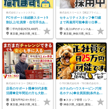
株式会社ジェットシステム
株式会社スリーエス【東証プライム上場グループ】
PCサポート/未経験スタート9
セキュリティスタッフ◆73歳
割以上/社員寮・住宅手当あり/
まで再雇用可能◆座り仕事中
正社員デビューOK/20代～30
心◆東証プライム上場G◆応
◇平均月収29万6,400円(各種手当含む) ◇住宅手当⇒最大家賃の半額支給 ◇賞与年2回支給 ■月給22万5,000円以上＋地域手当＋時間外手当＋住宅手当＋家族手当 ※経験やスキルに応じて給与を決定します ※試用期間2ヶ月あり（期間内は時給1,060円以上となります） └地域により上がる可能性があり／例：東京都時給1,370円 └その他待遇に差異なし ＜モデル月収例＞ 1年目：296,400円 3年目：320,000円 【固定残業代について】 なし（残業代は、実際の労働時間に応じて別途全額支給）
＼収入UPのチャンスあり◎昇給も可能です！／ ◆正社員 月給(地域による）＋グレード手当、深夜手当、残業代（全額支給）等の各種手当＋賞与年2回 ＜東京都／神奈川県（横浜市）＞ 月給21万4000円～27万円 ＜埼玉県／千葉県＞ 月給19万90000円～25万1000円 ＜栃木県／茨城県／山梨県＞ 月給18万4000円～23万6000円 【試用期間】 正社員：3ヵ月 アルバイト：なし ※試用期間と本採用後の給与・待遇に差異はありません ※グレード手当、深夜手当の詳細額は面接にてご案内させていただきます ※正社員は60歳定年のため、60代の方は嘱託社員での採用です。給与条件は嘱託給与となり、退職金と賞与がありません ＼正社員は「グレード認定制」という評価あり！制度勤続年数等に応じて入社時から手当を支給／ ◆グレードI：＋2000円（入社時～） ◆グレードII：＋5000円（在籍1年以上＆当社基準に当てはまる方） ◆グレードIII：＋1万円（社内試験の合格者） ◆アルバイト・パート 東京都:時給1226円 神奈川県:時給1225円 千葉県：時給1140円 埼玉県:時給1141円 栃木県:1068円 茨城県:1074円 山梨県:1052円
代活躍中/全国募集
募者全員面接◆賞与年2回
東京都_神奈川県_埼玉県_千葉県_大阪府_愛知県_北海道_青森県_岩手県_宮城県_秋田県_山形県_福島県_茨城県_群馬県_新潟県_山梨県_長野県_富山県_石川県_静岡県_岐阜県_三重県_兵庫県_京都府_滋賀県_奈良県_和歌山県_広島県_岡山県_鳥取県_島根県_山口県_徳島県_香川県_愛媛県_高知県_福岡県_熊本県_佐賀県_長崎県_大分県_宮崎県_沖縄県
東京都_神奈川県_埼玉県_千葉県_茨城県_栃木県_山梨県
株式会社ヤオコー【東証プライム上場グループ】
C-TEC株式会社/B・TEC株式会社/S・TEC株式会社【合同募集】
店長のサポート職◆50代多数
ホテルのハウスキーピング(有
活躍◆定年間近の方も大歓
名ホテル)◆全員面接(条件あ
迎！◆出勤はお昼から◆平均
り)◆未経験OK◆リゾート地
【賞与平均2.4ケ月分│決算賞与も20年以上連続で支給中！】 ＜月収例＞ 月収29万円（地域限定正社員／残業代・各種手当含む） 月収26万円（契約社員／残業代・各種手当含む） ◆月給：月給258,400円～361,500円＋残業代＋各種手当 ※給与は前職での経験、スキルを考慮し、決定します ※残業代は全額支給します ※契約社員としてご入社いただく方は、賞与額に差異あり。詳細は面接でお話しします ※試用期間3ヶ月あり。条件に変更はありません ※契約社員の場合：契約期間12カ月（更新あり） ※60歳未満でご入社いただいた方も、60歳になったタイミングで雇用形態は契約社員に切り替えとなります。
★スタッフ管理（シフト調整など）の経験があれば【月給28万円以上】 ★賞与支給実績：基本給の2ヶ月分～3ヶ月分 ＝＝ライフスタイルに合わせて働き方を選べます＝＝ ■正社員 ＜未経験者＞月給25万円(寮なしの場合)～35万円＋賞与年2回 ＜経験者＞月給28万円～35万円＋賞与年2回 ※寮をご利用の場合は月給22万円～ ※経験やスキルに応じて決定します ※残業代全額支給 ※試用期間（3ヶ月間）中の雇用形態や待遇に差異はありません ※正社員の場合、転勤の可能性あり ■契約社員 月給22万円～＋残業代全額支給 ※契約社員の場合、賞与の支給および転勤の可能性はありません ※勤務時間や勤務日数の希望があればご相談に応じます ※試用期間なし ※契約の更新 有(勤務状況により判断する) 更新上限 有(通算契約期間の上限 1年/更新回数の上限 なし)
賞与2.4ヶ月分◆残業少なめ
も選べる◆月25万円
東京都_神奈川県_埼玉県_千葉県_茨城県_栃木県_群馬県
神奈川県_大阪府_愛知県_北海道_兵庫県_京都府_広島県_福岡県_大分県_宮崎県_鹿児島県_沖縄県