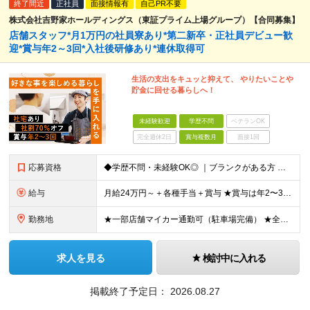
終了間近
正社員
面接情報有
自己PR不要
株式会社吉野家ホールディングス（東証プライム上場グループ）【合同募集】
店舗スタッフ*月1万円の社員寮あり*第二新卒・正社員デビュー歓
迎*賞与年2～3回*入社後研修あり*連休取得可
生活の支出をキュッと抑えて、 やりたいことや
貯金に回せる暮らしへ！
未経験歓迎
学歴不問
ベテランOK
完全週休2日
賞与複数月
面接1回
応募資格
◆学歴不問・未経験OK◎ ｜ブランクがある方 ｜転職回数が気になる方 ｜飲食業界にチャレンジしたい方 ｜副業OK どんな方も大歓迎！「やってみたい」という気持ちがあればOKです◎
給与
月給24万円～＋各種手当＋賞与 ★賞与は年2〜3回支給 （7月・12月の年2回＋会社業績により2月に決算賞与あり） ★家賃1万円の格安寮や70%オフの食事補助により、毎月の支出を大幅に抑えられます。
勤務地
★一部店舗マイカー通勤可（駐車場完備） ★全国の各店舗で募集中！続々出店予定！ ■首都圏エリア 埼玉、千葉、東京、神奈川、山梨 ■北日本エリア 北海道、青森、岩手、宮城、秋田、山形、福島、茨城、栃
求人を見る
検討中に入れる
掲載終了予定日：
2026.08.27