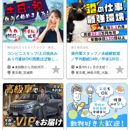
株式会社ＥＶＥＲＹＦＯＯＤ 東京本社
第工株式会社
コンビニスタッフ/土日祝休み
港作業スタッフ／未経験歓迎
あり/5連休OK/残業ほぼ無し/
／平均勤続14年／年休120日以
賞与年2回/トイレ掃除・夜勤
上／食事手当・家族手当あり
★未経験から月給26万円スタート！ ★毎年1回（12月）の昇給＋賞与（年2回）で給与にしっかり反映！ 月給26万円＋賞与年2回＋交通費全額支給 ※リーダー・店長昇格後は基本給2万円UP＋役職手当支給 ※経験・スキルを考慮の上、決定します ※上記金額には固定残業代（21時間分・3万7300円以上）を含みます。超過分は別途全額支給します ※試用期間3ヶ月間あり（期間中の給与・待遇に差異はありません）
★賞与5.1ヶ月分支給！ ★入社3年目・30代で年収730万円の先輩も活躍中！ ★入社1年目・20代で月収29万円の実績あり 月給：22.5万円～30.5万円＋各種手当＋賞与年2回＋残業代全額支給 ※経験・能力などを考慮のうえ決定します ※上記月給には食事手当(5000円／月）を含みます ※残業代は分単位で100％支給いたします ※試用期間3ヶ月。その間の給与・待遇に差異はありません 【月収例】 ◆33.5万円／31歳 入社7か月 ◆38.5万円／32歳 入社1年目 ◆48.4万円／44歳 入社12年目 ※経験・能力などを考慮のうえ決定 ※月収・給与例には休日手当も含みます 【手当詳細】 ◆交通費規定支給（上限3万5000円／月） ◆時間外手当全額支給 ◆休日出勤手当 ◆港湾住宅あり（1R・2万円台～） ◆資格取得支援制度：全額負担 ◆地域手当：関東地区1万円／月
無し/面接1回
／賞与5.1ヶ月分
東京都_茨城県
東京都_神奈川県_大阪府_愛知県_兵庫県