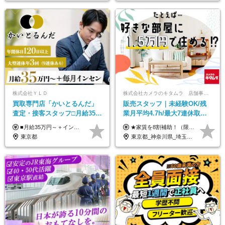
株式会社ＹＬＤ
株式会社カメラのキタムラ 店舗事業部【カメラのキタムラ】
買取専⾨店「かいとるんだ」
販売スタッフ｜未経験OK/残
査定・接客スタッフ□⽉給35万
業月平均4.7h/最大7連休取得
円以上＋毎⽉インセン□年休
可/全国募集/家賃8割を会社が
■月給35万円～＋インセンティブ＋各種手当 ※固定残業代（月45時間分87,600円～）を含む。超過した場合は別途残業代を支給いたします ※経験・年齢などを考慮の上、決定します ※試用期間3ヶ月あり（待遇に変動なし）
★家賃を8割補助！（限度額は地域により異なる） ※転勤による引っ越しが発生する場合 ＝＝＝＝＝＝＝＝＝＝＝＝＝＝＝＝＝＝＝＝＝＝＝ 例えば、家賃7.5万円なら6万円は会社で負担。 あなたが支払うのは、たったの1.5万円です！ 年間では自己負担額が約72万ほどお得になります！ ＝＝＝＝＝＝＝＝＝＝＝＝＝＝＝＝＝＝＝＝＝＝＝ 月給22万8,700円～26万3,100円＋賞与年2回（初回の支給は当社規定による）＋残業手当 ＜実際の給与例＞ *24歳:月給23万4,700円＋賞与年2回（初回の支給は当社規定による）＋残業手当＋諸手当 ※上記はあくまで参考月給です。ご経歴・年齢を考慮し、当社規定により決定します ※評価により昇給あり ※残業代は別途支給あり ※試用期間2ヶ月あり（期間中の給与・待遇に差異はありません） 【実在する社員の年収モデル】 年収530万円（30歳） 年収820万円（40歳） 【入社時の想定年収】 330万円～900万円
120日以上□土日休み
負担/賞与年2回
東京都
東京都_神奈川県_埼玉県_千葉県_大阪府_愛知県_北海道_青森県_宮城県_秋田県_山形県_茨城県_群馬県_新潟県_長野県_富山県_静岡県_三重県_兵庫県_京都府_広島県_岡山県_鳥取県_山口県_徳島県_香川県_愛媛県_福岡県_熊本県_佐賀県_長崎県_大分県_宮崎県_鹿児島県