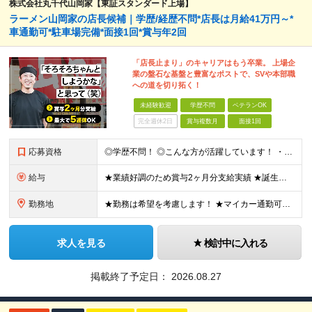
株式会社丸千代山岡家【東証スタンダード上場】
ラーメン山岡家の店長候補｜学歴/経歴不問*店長は月給41万円～*
車通勤可*駐車場完備*面接1回*賞与年2回
「店長止まり」のキャリアはもう卒業。 上場企
業の盤石な基盤と豊富なポストで、SVや本部職
への道を切り拓く！
未経験歓迎
学歴不問
ベテランOK
完全週休2日
賞与複数月
面接1回
応募資格
◎学歴不問！ ◎こんな方が活躍しています！ ・研修や制度面が整っている会社で働きたい方 ・店長やその先を目指したい方 ・給与を上げていきたい方 など □未経験・第二新卒・フリーター □ブランクがある
給与
★業績好調のため賞与2ヶ月分支給実績 ★誕生日手当など手当充実 ★年2回昇給チャンス有＆入社1年で店長昇格可 ★残業代全額支給（1分単位で支給） ■月給24万円～36万円 ※残業代全額支給（1分単位
勤務地
★勤務は希望を考慮します！ ★マイカー通勤可（駐車場完備） ★全国の各店舗で募集中！続々出店予定！ ～国内300店舗、47都道府県への展開を目標に出店中！～ ▼積極採用地域▼ ・中部（富山、石川、
求人を見る
検討中に入れる
掲載終了予定日：
2026.08.27