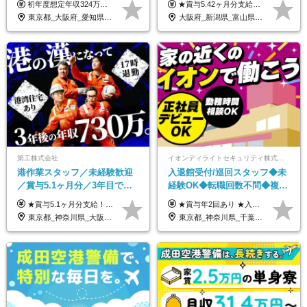
初年度想定年収324万円～690万円！ ◆全国一律 月給230,000円～＋賞与＋通勤手当＋役職手当＋時間外手当 《手当充実！》 ＊昇給/年1回 ＊賞与/年2回（7月/12月） ＊通勤手当：交通費支給（規定あり） ＊時間外手当 ＊販売職手当 ＊役職手当 《キャリアパス》 ▼店長（32歳）／年収400万円 ▼トレーナー（37歳）／年収500万円 ▼SV（40歳）／年収570万円 ※SVとして活躍された場合、574万円以上に昇給も目指せます。 日頃のお店での頑張りをしっかり評価する体制を整えており、 ご自身の努力次第で昇給する制度を用意しています！ 《ゆくゆくは・・・》 ■店舗スタッフをとりまとめ、お店づくりを主体で行う店長へ ■複数店舗を統括するトレーナーへとキャリアアップ ■様々な規模の店舗を経験しSVとして活躍した後は、本社の教育担当や店舗支援を担う本部スタッフとして活躍いただけます。 ※経験・能力を考慮の上、当社規定により優遇いたします。 ※入社日から6カ月間の試用期間あり。その間の待遇に差異はありません。
★賞与5.42ヶ月分支給予定あり！ （大卒以上）月給24万1,692円～39万5,780円＋各種手当＋賞与2回 （高卒以上）月給22万2,662円～39万5,780円＋各種手当＋賞与2回 ※上記は2025年度新卒支払額（京阪神地区）となります ※勤務地・学歴で異なり、ご経験・能力等をふまえた金額を加算します ※残業代は別途全額支給します ※当社規程に基づき決定します ※試用期間あり（3ヶ月／待遇に変更はありません） ※基本給以外の諸手当として扶養・職務・時間外・通勤手当等を支給します ※京阪神地区以外の勤務地の場合 月給（大卒）23万0,706円～／月給（高卒）21万2,541円～となります
い制服*社割有
平均18.7日
東京都_大阪府_愛知県_北海道_栃木県_静岡県_兵庫県_京都府_福岡県
大阪府_新潟県_富山県_石川県_福井県_三重県_兵庫県_京都府_滋賀県_奈良県_和歌山県_広島県_岡山県_鳥取県_島根県_山口県_福岡県
第工株式会社
イオンディライトセキュリティ株式会社（イオングループ）
港作業スタッフ／未経験歓迎
入退館受付/巡回スタッフ◆未
／賞与5.1ヶ月分／3年目で年
経験OK◆転職回数不問◆複数
収730万円も可／食事手当あり
勤務地で募集中◆ブランクあ
★賞与5.1ヶ月分支給！ ★入社3年目・30代で年収730万円の先輩も活躍中！ ★入社1年目・20代で月収29万円の実績あり 月給：22.5万円～30.5万円＋各種手当＋賞与年2回＋残業代全額支給 ※経験・能力などを考慮のうえ決定します ※上記月給には食事手当(5000円／月）を含みます ※残業代は分単位で100％支給いたします ※試用期間3ヶ月。その間の給与・待遇に差異はありません 【月収例】 ◆33.5万円／31歳 入社7か月 ◆38.5万円／32歳 入社1年目 ◆48.4万円／44歳 入社12年目 ※経験・能力などを考慮のうえ決定 ※月収・給与例には休日手当も含みます 【手当詳細】 ◆交通費規定支給（上限3万5000円／月） ◆時間外手当全額支給 ◆休日出勤手当 ◆港湾住宅あり（1R・2万円台～） ◆資格取得支援制度：全額負担 ◆地域手当：関東地区1万円／月
★賞与年2回あり ★入社祝い金3万円支給 ★出産祝い金や育児支援金などの手当も充実！ ≪給与モデル≫ 【東京】基本給27万2780円/月給＋時間外手当（25h） 【愛知】基本給25万4990円/月給＋時間外手当（25h） 【大阪】基本給25万4990円/月給＋時間外手当（25h） 【福岡】基本給23万7200円/月給＋時間外手当（25h） -------------- ▽各地の給与は下記をご確認ください！ ■北海道 月給20万円～ ■東北 月給20万円～ ■北関東 埼玉／月給22万5000円～ 茨城・群馬・新潟／月給20万円～ ■南関東 東京・神奈川／月給23万円～ 千葉／月給22万5000円～ 山梨／月給20万円～ ■中部 愛知／月給21万5000円～ 長野・岐阜・三重／月給20万円～ ■関西 大阪／月給21万5000円～ 京都・兵庫／月給21万円～ 滋賀・奈良／月給20万円～ ■中四国 岡山・山口・四国・広島／月給20万円～ ■九州 福岡・鹿児島・長崎／月給20万円～
／年休120日以上
りOK◆室内業務がメイン
東京都_神奈川県_大阪府_愛知県_兵庫県
東京都_神奈川県_千葉県_北海道_福島県_長野県_岐阜県_三重県_京都府_福岡県