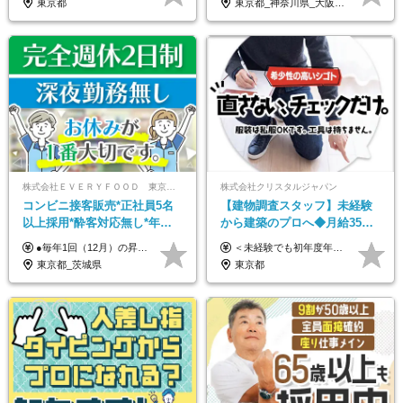
東京都
東京都_神奈川県_大阪府_愛知県_北海道_宮城県_静岡県_京都府_広島県_福岡県
株式会社ＥＶＥＲＹＦＯＯＤ 東京本社
株式会社クリスタルジャパン
コンビニ接客販売*正社員5名
【建物調査スタッフ】未経験
以上採用*酔客対応無し*年休
から建築のプロへ◆月給35万
120日～*創業59年の安定基盤*
円～＋賞与年2回◆官公庁・
●毎年1回（12月）の昇給で給与にしっかり反映！ ●賞与年2回あり（6月・12月） 月給26万円＋賞与年2回＋交通費全額支給 役職の有無にかかわらず、日々の頑張りは正当に評価します！ リーダー・店長昇格後は等級に合わせて給与UP＋役職手当があるので、 納得感を持って働くことができます◎ ※経験・スキルを考慮の上、決定します ※上記金額には固定残業代（21時間分・3万7300円以上）を含みます。超過分は別途全額支給します ※試用期間3ヶ月間あり（期間中の給与・待遇に差異はありません）
＜未経験でも初年度年収490万円～＞ ◆月給35万円～65万円＋賞与年2回（7月・12月） 【なぜ未経験に35万円を払えるのか】 UR都市機構様・日本郵政様・官公庁との直取引で中間マージンがなく、修繕・緊急対応だけで年4,000～5,000件。仕事が途切れない基盤があるため、調査を担う人材に相応の給与を支払えます。 【昇給について】 年齢や社歴ではなく、成長と貢献に応じて昇給する仕組みです。1回の昇給で年収100万円UPした社員もいます。 ※経験・スキルに応じて加給・優遇いたします ※試用期間3ヶ月（その間の給与・待遇に差異はありません） ※上記月給には、固定残業代（月45時間分／8.8万円～16.5万円）を含みます。超過分は別途全額支給します ※実際の残業は月平均10時間程度です。固定残業代は残業の有無にかかわらず全額支給します 【固定残業代について】 固定残業45時間分（88,000円～165,000円）を含む ※超過分は別途全額支給
コンビニ経験者優遇
UR直取引◆残業月10h
東京都_茨城県
東京都