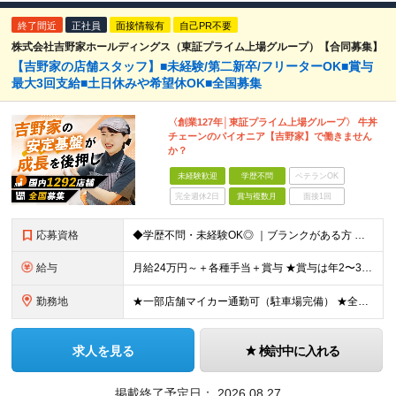
終了間近
正社員
面接情報有
自己PR不要
株式会社吉野家ホールディングス（東証プライム上場グループ）【合同募集】
【吉野家の店舗スタッフ】■未経験/第二新卒/フリーターOK■賞与
最大3回支給■土日休みや希望休OK■全国募集
〈創業127年│東証プライム上場グループ〉 牛丼
チェーンのパイオニア【吉野家】で働きません
か？
未経験歓迎
学歴不問
ベテランOK
完全週休2日
賞与複数月
面接1回
応募資格
◆学歴不問・未経験OK◎ ｜ブランクがある方 ｜転職回数が気になる方 ｜飲食業界にチャレンジしたい方 ｜副業OK どんな方も大歓迎！「やってみたい」という気持ちがあればOKです◎
給与
月給24万円～＋各種手当＋賞与 ★賞与は年2〜3回支給 （7月・12月の年2回＋会社業績により2月に決算賞与あり） ★家賃1万円の格安寮や70%オフの食事補助により、毎月の支出を大幅に抑えられます。
勤務地
★一部店舗マイカー通勤可（駐車場完備） ★全国の各店舗で募集中！続々出店予定！ ■首都圏エリア 埼玉、千葉、東京、神奈川、山梨 ■北日本エリア 北海道、青森、岩手、宮城、秋田、山形、福島、茨城、栃
求人を見る
検討中に入れる
掲載終了予定日：
2026.08.27