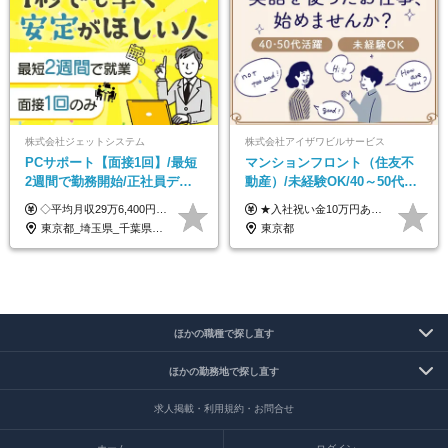
株式会社ジェットシステム
株式会社アイザワビルサービス
PCサポート【面接1回】/最短
マンションフロント（住友不
2週間で勤務開始/正社員デビ
動産）/未経験OK/40～50代活
ュー歓迎/未経験9割以上/社員
躍/月平均労働時間142h/賞与
◇平均月収29万6,400円(各種手当含む) ◇住宅手当⇒最大家賃の半額支給 ◇賞与年2回支給 ■月給22万5,000円以上＋地域手当＋時間外手当＋住宅手当＋家族手当 ※経験やスキルに応じて給与を決定します ※試用期間2ヶ月あり（期間内は時給1,060円以上となります） └地域により上がる可能性があり／例：東京都時給1,370円 └その他待遇に差異なし ＜モデル月収例＞ 1年目：296,400円 3年目：320,000円 【固定残業代について】 なし（残業代は、実際の労働時間に応じて別途全額支給）
★入社祝い金10万円あり！ ■月給24万5,000円＋賞与年2回(2カ月/2025年実績)＋時間外手当＋資格手当＋交通費 ※一律英会話手当（2万円）を含みます ※給与は経験・能力等を考慮して決定します ※試用期間あり（3ヵ月） 給与や福利厚生に変更はありません。 ≪昇給、賞与、および各種諸手当について≫ ◇入社お祝い金（10万円 ※3カ月精勤後支給） ◇昇給/年1回 ◇賞与/年2回(2カ月/2025年実績) ◇時間外手当 ◇資格手当 └・ビル設備管理技能士1級（1万円/月） ・ビル設備管理技能士2級（5000円/月） ・建築物環境衛生管理技術者（1万円/月） ・防火管理技能者（3000円/月） 他 ◇物件手当（最大2万円 ※物件により異なる） ◇退職金あり
寮・住宅手当あり
年2回/TF303
東京都_埼玉県_千葉県_愛知県_北海道_群馬県_長野県_富山県_石川県_静岡県_香川県_高知県_熊本県_長崎県_沖縄県
東京都
ほかの職種で探し直す
ほかの勤務地で探し直す
求人掲載・利用規約・お問合せ