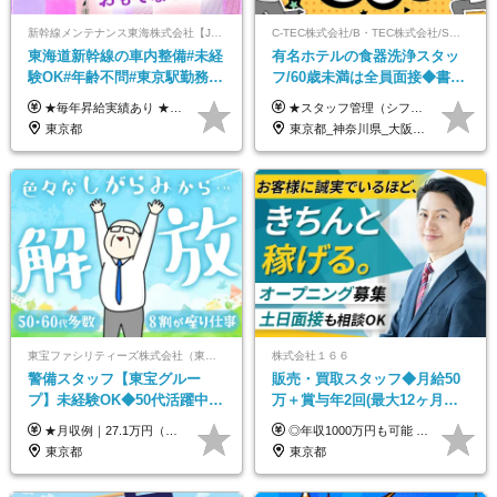
新幹線メンテナンス東海株式会社【JR東海グループ】
C-TEC株式会社/B・TEC株式会社/S・TEC株式会社【合同募集】
東海道新幹線の車内整備#未経
有名ホテルの食器洗浄スタッ
験OK#年齢不問#東京駅勤務
フ/60歳未満は全員面接◆書類
#59歳まで正社員登用可＆登用
選考なし◆ブランクOK◆月25
★毎年昇給実績あり ★入社3年で430万円も可(正社員登用された場合) ■入社時月収例：25万2840円(1万2040円×21日)＋賞与支給実績有（年2回・2025年度） 日給1万2040円 ※別途「超過勤務手当、祝繁手当、特殊手当」の支給有 ※試用期間中（2ヶ月）の待遇・雇用形態に差異はございません
★スタッフ管理（シフト調整など）の経験があれば【月給28万円以上】 ★賞与支給実績：基本給の2ヶ月分～3ヶ月分 ＝＝ライフスタイルに合わせて働き方を選べます＝＝ ■正社員 ＜未経験者＞月給25万円～35万円＋賞与年2回 ＜経験者＞月給28万円～35万円＋賞与年2回 ※経験やスキルに応じて決定します ※残業代全額支給 ※試用期間（3ヶ月間）中の雇用形態や待遇に差異はありません ※正社員の場合、転勤の可能性あり ■契約社員 月給22万円～＋残業代全額支給 ※契約社員の場合、賞与の支給および転勤の可能性はありません ※勤務時間や勤務日数の希望があればご相談に応じます ※試用期間なし ※契約の更新 有(勤務状況により判断する) 更新上限 有(通算契約期間の上限 1年/更新回数の上限 なし)
実績多数！
万～ ◆40～50代活躍
東京都
東京都_神奈川県_大阪府_愛知県_北海道_京都府_福岡県_沖縄県
東宝ファシリティーズ株式会社（東宝株式会社100％出資）
株式会社１６６
警備スタッフ【東宝グルー
販売・買取スタッフ◆月給50
プ】未経験OK◆50代活躍中
万＋賞与年2回(最大12ヶ月分
◆1勤務で2日分休み◆8割が座
支給)◆前職給与保証◆年収
★月収例｜27.1万円（月給+残業代2.4万円+資格手当0.2万円+家族手当0.85万円） ★賞与年2回＆充実した手当あり！ ■月給23万6,500円～＋賞与年2回＋各種手当 ┗月給には職務手当19,500円、調整手当15,000円、住宅手当18,500円、契約社員手当1,500円を含みます ※試用期間4ヶ月(期間中の給与・待遇の差異はありません) ━━━━━━━━━━ 各種手当も充実！ ━━━━━━━━━━ ★家族手当 ★役付手当 ★資格手当 ★年末年始勤務手当 ★交通費支給（月5万円以内／6ヶ月分の定期代を支給） ★残業・深夜残業手当（全額支給） ━━━━━━━━━━ 給与支給日は毎月25日です ━━━━━━━━━━ 例：1月1日付入社の場合 1月25日に基本給+変動しない手当を支給 2月25日に前月分の残業手当など変動する手当を支給
◎年収1000万円も可能 ◎複雑な条件やノルマは一切なし！ 頑張った分だけシンプルに還元される給与体系です。 経験者の方には「前職給与保証」をお約束します！ ■月給50万円～80万円（役職手当を含む） ★平均月収：60～70万円程度 ★「〇件以上で支給」といった複雑な条件やノルマの縛りは一切ありません。 お客様に寄り添い、利益が出た分はしっかりとあなたの給与へ還元します！ ※経験・能力を考慮のうえ決定します。 ※試用期間3ヶ月あり。その間の待遇・給与に差異はありません。 ※上記の金額は固定残業代（20時間/5万円～）含んだ金額です。 超過分は別途記載します。
り仕事◆賞与年2回
1000万可◆オープニング
東京都
東京都