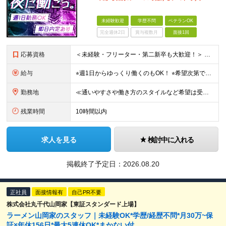
未経験歓迎
学歴不問
ベテランOK
完全週休2日
賞与複数月
面接1回
応募資格
＜未経験・フリーター・第二新卒も大歓迎！＞ ※学歴不問 ★堅苦しい志望動機は必要なし！ ★コミュ力に自信がなくてもOK！ ★特別な資格や専門知識は必要ありません！ 【こんな想いをお持ちの方はぜひ
給与
⭐︎週1日からゆっくり働くのもOK！ ⭐︎希望次第で収入UPも可能！ 当務（当直）／日給21,450円～24,700円 長夜勤／日給13,650円～15,275円 ※支給方法※ 15日締め、25日
勤務地
≪通いやすさや働き方のスタイルなど希望は受け入れます！》 ★転居を伴う転勤なし ★直行直帰が基本 ★駅チカ・オープニング案件も多数 ・希望に応じて東京都内近郊、ほか神奈川・千葉・埼玉も含め、配属先を
残業時間
10時間以内
求人を見る
検討中に入れる
掲載終了予定日：
2026.08.20
正社員
面接情報有
自己PR不要
株式会社丸千代山岡家【東証スタンダード上場】
ラーメン山岡家のスタッフ｜未経験OK*学歴/経歴不問*月30万~保
証×年休156日*最大5連休OK*まかない付