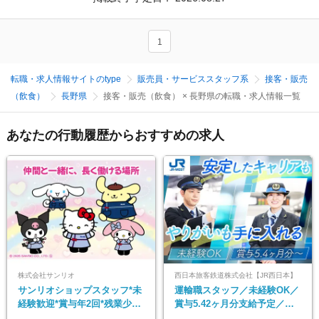
1
転職・求人情報サイトのtype
販売員・サービススタッフ系
接客・販売
（飲食）
長野県
接客・販売（飲食） × 長野県の転職・求人情報一覧
あなたの行動履歴からおすすめの求人
株式会社サンリオ
西日本旅客鉄道株式会社【JR西日本】
サンリオショップスタッフ*未
運輸職スタッフ／未経験OK／
経験歓迎*賞与年2回*残業少な
賞与5.42ヶ月分支給予定／残
め*産育休取得実績豊富*可愛
業月11h程／年休119日+有給