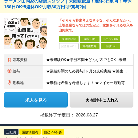
ラーメン山岡家の店舗スタッフ｜未経験歓迎！週休3日制可！年休
156日OK*5連休OK*月収30万円可*賞与2回
「そろそろ将来考えなきゃな」そんなあなたへ。
上場企業ならではの安定と、家族を守れる収入を
山岡家で。
未経験歓迎
学歴不問
ベテランOK
完全週休2日
賞与複数月
面接1回
応募資格
★未経験OK★学歴不問★どんな方でもOK □未経験・第二新卒・フリーター □ブランクがある方 □転職回数が気になる方 □飲食業界にチャレンジしたい方 「やってみたい」という気持ちがあれば、皆さん大
給与
★業績好調のため賞与2ヶ月分支給実績 ★誕生日手当など手当充実 ★年2回昇給チャンス有＆入社1年で店長昇格可 ★残業代全額支給（1分単位で支給） 【週休3日制の場合】 月給25万8,960円以上（固
勤務地
★勤務は希望を考慮します！ ★マイカー通勤可（駐車場完備） ★全国の各店舗で募集中！続々出店予定！ ～国内300店舗、47都道府県への展開を目標に出店中！～ ▼積極採用地域▼ ・中部（富山、石川、
求人を見る
検討中に入れる
掲載終了予定日：
2026.08.27
正社員
面接情報有
自己PR不要