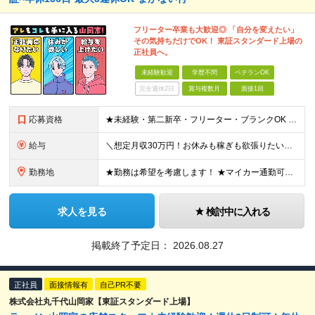
フリーター卒業も大歓迎◎ 「自分を変えたい」
その気持ちだけでOK！ 東証スタンダード上場の
正社員へ。
未経験歓迎
学歴不問
ベテランOK
完全週休2日
賞与複数月
面接1回
応募資格
★未経験・第二新卒・フリーター・ブランクOK ★学歴不問！ □転職回数が気になる方 □飲食業界にチャレンジしたい方 「やってみたい」という気持ちがあれば、皆さん大歓迎です♪ ◎こんな方が活躍して
給与
＼想定月収30万円！お休みも稼ぎも欲張りたい方にピッタリ！／ ★業績好調のため賞与2ヶ月分支給実績 ★誕生日手当など手当充実 ★年2回昇給チャンス有 ★残業代全額支給（1分単位で支給） 月給25万
勤務地
★勤務は希望を考慮します！ ★マイカー通勤可（駐車場完備） ★全国の各店舗で募集中！続々出店予定！ ～国内300店舗、47都道府県への展開を目標に出店中！～ ▼積極採用地域▼ ・中部（富山、石川、
求人を見る
検討中に入れる
掲載終了予定日：
2026.08.27
正社員
面接情報有
自己PR不要
株式会社丸千代山岡家【東証スタンダード上場】