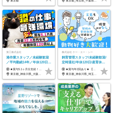
東京都
東京都_埼玉県_千葉県_愛知県_北海道_群馬県_長野県_富山県_石川県_静岡県_香川県_高知県_熊本県_長崎県_沖縄県
第工株式会社
株式会社 ケー・エー・シー
港作業スタッフ／未経験歓迎
飼育管理スタッフ/未経験歓迎/
／平均勤続14年／年休120日以
定時退社/年休120日/産育休実
上／食事手当・家族手当あり
績あり/連休取得OK/賞与年2
★賞与5.1ヶ月分支給！ ★入社3年目・30代で年収730万円の先輩も活躍中！ ★入社1年目・20代で月収29万円の実績あり 月給：22.5万円～30.5万円＋各種手当＋賞与年2回＋残業代全額支給 ※経験・能力などを考慮のうえ決定します ※上記月給には食事手当(5000円／月）を含みます ※残業代は分単位で100％支給いたします ※試用期間3ヶ月。その間の給与・待遇に差異はありません 【月収例】 ◆33.5万円／31歳 入社7か月 ◆38.5万円／32歳 入社1年目 ◆48.4万円／44歳 入社12年目 ※経験・能力などを考慮のうえ決定 ※月収・給与例には休日手当も含みます 【手当詳細】 ◆交通費規定支給（上限3万5000円／月） ◆時間外手当全額支給 ◆休日出勤手当 ◆港湾住宅あり（1R・2万円台～） ◆資格取得支援制度：全額負担 ◆地域手当：関東地区1万円／月
★賞与年2回あり★ 【未経験の方】月給20万7,750円～＋賞与年2回＋残業代全額支給＋交通費支給 【生物系大卒の方】月給21万3,750円～＋賞与年2回＋残業代全額支給＋交通費支給 ★手当が充実★ ・資格手当（実験動物技術者2級：月3,000円、1級：月7,000円） ・家族手当 ・住宅費用補助（転居を伴う転勤の場合：最大5年間支給） ・残業代全額支給 ※入社5年目程度で賞与4.6ヶ月分の支給実績あり ※月給の金額は、能力やスキルを考慮して決定します ※試用期間6ヶ月あり（雇用形態・給与・待遇に差異なし）
／賞与5.1ヶ月分
回/急募求人
東京都_神奈川県_大阪府_愛知県_兵庫県
東京都_神奈川県_埼玉県_大阪府_愛知県_茨城県_三重県_京都府_佐賀県