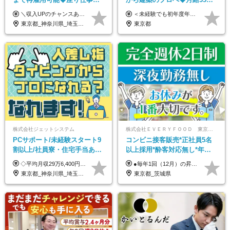
心◆東証プライム上場G◆応
円～＋賞与年2回◆官公庁・
＼収入UPのチャンスあり◎昇給も可能です！／ ◆正社員 月給(地域による）＋グレード手当、深夜手当、残業代（全額支給）等の各種手当＋賞与年2回 ＜東京都／神奈川県（横浜市）＞ 月給21万4000円～27万円 ＜埼玉県／千葉県＞ 月給19万90000円～25万1000円 ＜栃木県／茨城県／山梨県＞ 月給18万4000円～23万6000円 【試用期間】 正社員：3ヵ月 アルバイト：なし ※試用期間と本採用後の給与・待遇に差異はありません ※グレード手当、深夜手当の詳細額は面接にてご案内させていただきます ※正社員は60歳定年のため、60代の方は嘱託社員での採用です。給与条件は嘱託給与となり、退職金と賞与がありません ＼正社員は「グレード認定制」という評価あり！制度勤続年数等に応じて入社時から手当を支給／ ◆グレードI：＋2000円（入社時～） ◆グレードII：＋5000円（在籍1年以上＆当社基準に当てはまる方） ◆グレードIII：＋1万円（社内試験の合格者） ◆アルバイト・パート 東京都:時給1226円 神奈川県:時給1225円 千葉県：時給1140円 埼玉県:時給1141円 栃木県:1068円 茨城県:1074円 山梨県:1052円
＜未経験でも初年度年収490万円～＞ ◆月給35万円～65万円＋賞与年2回（7月・12月） 【なぜ未経験に35万円を払えるのか】 UR都市機構様・日本郵政様・官公庁との直取引で中間マージンがなく、修繕・緊急対応だけで年4,000～5,000件。仕事が途切れない基盤があるため、調査を担う人材に相応の給与を支払えます。 【昇給について】 年齢や社歴ではなく、成長と貢献に応じて昇給する仕組みです。1回の昇給で年収100万円UPした社員もいます。 ※経験・スキルに応じて加給・優遇いたします ※試用期間3ヶ月（その間の給与・待遇に差異はありません） ※上記月給には、固定残業代（月45時間分／8.8万円～16.5万円）を含みます。超過分は別途全額支給します ※実際の残業は月平均10時間程度です。固定残業代は残業の有無にかかわらず全額支給します 【固定残業代について】 固定残業45時間分（88,000円～165,000円）を含む ※超過分は別途全額支給
募者全員面接◆賞与年2回
UR直取引◆残業月10h
東京都_神奈川県_埼玉県_千葉県_茨城県_栃木県_山梨県
東京都
株式会社ジェットシステム
株式会社ＥＶＥＲＹＦＯＯＤ 東京本社
PCサポート/未経験スタート9
コンビニ接客販売*正社員5名
割以上/社員寮・住宅手当あり/
以上採用*酔客対応無し*年休
正社員デビューOK/20代～30
120日～*創業59年の安定基盤*
◇平均月収29万6,400円(各種手当含む) ◇住宅手当⇒最大家賃の半額支給 ◇賞与年2回支給 ■月給22万5,000円以上＋地域手当＋時間外手当＋住宅手当＋家族手当 ※経験やスキルに応じて給与を決定します ※試用期間2ヶ月あり（期間内は時給1,060円以上となります） └地域により上がる可能性があり／例：東京都時給1,370円 └その他待遇に差異なし ＜モデル月収例＞ 1年目：296,400円 3年目：320,000円 【固定残業代について】 なし（残業代は、実際の労働時間に応じて別途全額支給）
●毎年1回（12月）の昇給で給与にしっかり反映！ ●賞与年2回あり（6月・12月） 月給26万円＋賞与年2回＋交通費全額支給 役職の有無にかかわらず、日々の頑張りは正当に評価します！ リーダー・店長昇格後は等級に合わせて給与UP＋役職手当があるので、 納得感を持って働くことができます◎ ※経験・スキルを考慮の上、決定します ※上記金額には固定残業代（21時間分・3万7300円以上）を含みます。超過分は別途全額支給します ※試用期間3ヶ月間あり（期間中の給与・待遇に差異はありません）
代活躍中/全国募集
コンビニ経験者優遇
東京都_神奈川県_埼玉県_千葉県_大阪府_愛知県_北海道_青森県_岩手県_宮城県_秋田県_山形県_福島県_茨城県_群馬県_新潟県_山梨県_長野県_富山県_石川県_静岡県_岐阜県_三重県_兵庫県_京都府_滋賀県_奈良県_和歌山県_広島県_岡山県_鳥取県_島根県_山口県_徳島県_香川県_愛媛県_高知県_福岡県_熊本県_佐賀県_長崎県_大分県_宮崎県_沖縄県
東京都_茨城県