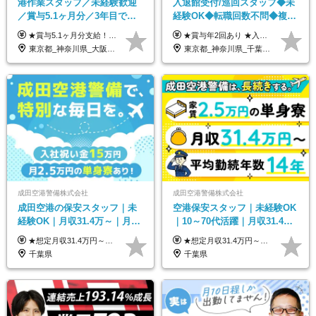
港作業スタッフ／未経験歓迎
入退館受付/巡回スタッフ◆未
／賞与5.1ヶ月分／3年目で年
経験OK◆転職回数不問◆複数
収730万円も可／食事手当あり
勤務地で募集中◆ブランクあ
★賞与5.1ヶ月分支給！ ★入社3年目・30代で年収730万円の先輩も活躍中！ ★入社1年目・20代で月収29万円の実績あり 月給：22.5万円～30.5万円＋各種手当＋賞与年2回＋残業代全額支給 ※経験・能力などを考慮のうえ決定します ※上記月給には食事手当(5000円／月）を含みます ※残業代は分単位で100％支給いたします ※試用期間3ヶ月。その間の給与・待遇に差異はありません 【月収例】 ◆33.5万円／31歳 入社7か月 ◆38.5万円／32歳 入社1年目 ◆48.4万円／44歳 入社12年目 ※経験・能力などを考慮のうえ決定 ※月収・給与例には休日手当も含みます 【手当詳細】 ◆交通費規定支給（上限3万5000円／月） ◆時間外手当全額支給 ◆休日出勤手当 ◆港湾住宅あり（1R・2万円台～） ◆資格取得支援制度：全額負担 ◆地域手当：関東地区1万円／月
★賞与年2回あり ★入社祝い金3万円支給 ★出産祝い金や育児支援金などの手当も充実！ ≪給与モデル≫ 【東京】基本給27万2780円/月給＋時間外手当（25h） 【愛知】基本給25万4990円/月給＋時間外手当（25h） 【大阪】基本給25万4990円/月給＋時間外手当（25h） 【福岡】基本給23万7200円/月給＋時間外手当（25h） -------------- ▽各地の給与は下記をご確認ください！ ■北海道 月給20万円～ ■東北 月給20万円～ ■北関東 埼玉／月給22万5000円～ 茨城・群馬・新潟／月給20万円～ ■南関東 東京・神奈川／月給23万円～ 千葉／月給22万5000円～ 山梨／月給20万円～ ■中部 愛知／月給21万5000円～ 長野・岐阜・三重／月給20万円～ ■関西 大阪／月給21万5000円～ 京都・兵庫／月給21万円～ 滋賀・奈良／月給20万円～ ■中四国 岡山・山口・四国・広島／月給20万円～ ■九州 福岡・鹿児島・長崎／月給20万円～
／年休120日以上
りOK◆室内業務がメイン
東京都_神奈川県_大阪府_愛知県_兵庫県
東京都_神奈川県_千葉県_北海道_福島県_長野県_岐阜県_三重県_京都府_福岡県
成田空港警備株式会社
成田空港警備株式会社
成田空港の保安スタッフ｜未
空港保安スタッフ｜未経験OK
経験OK｜月収31.4万～｜月
｜10～70代活躍｜月収31.4万
2.5万の単身寮｜住宅手当&家
&賞与年2回｜家族・住宅手当
★想定月収31.4万円～＋賞与年2回（59万円以上） ★入社お祝い金15万円支給 ★水道+光熱費無料の家賃がリーズナブルな社員寮(単身寮)あり！ ★住宅手当&家族手当あり 月給24万5000円以上(基本給21万1000円＋業務別手当35,000円)＋賞与年2回（賞与支給額：59万円以上を想定）＋残業代全額 ※みなし残業なし！残業代は全額支給します。 ※資格手当・深夜手当など、様々な手当をご用意しています。 ※入社お祝い金は１か月経過後、3ヶ月経過後、6ヶ月経過後に各5万円ずつ給与に加算して支給いたします。 ※指定の検定資格をお持ちの方には別途手当を支給します。入社後に取得した場合は給与に加算し支給します。 ・施設警備 1級7,000円 2級4,000円 ・交通誘導 1級7,000円 2級4,000円 ・雑踏警備 1級7,000円 2級4,000円 など
★想定月収31.4万円～＋賞与年2回（59万円以上） ★入社お祝い金15万円支給 ★水道+光熱費無料の家賃がリーズナブルな社員寮(単身寮)あり！ 月給24万5000円以上(基本給21万1000円＋業務別手当35,000円)＋賞与年2回（賞与支給額：59万円以上を想定）＋残業代全額 ※みなし残業なし！残業代は全額支給します。 ※資格手当・深夜手当など、様々な手当をご用意しています。 ※入社お祝い金は１か月経過後、3ヶ月経過後、6ヶ月経過後に各5万円ずつ給与に加算して支給いたします。 ※指定の検定資格をお持ちの方には別途手当を支給します。入社後に取得した場合は給与に加算し支給します。 ・施設警備 1級7,000円 2級4,000円 ・交通誘導 1級7,000円 2級4,000円 ・雑踏警備 1級7,000円 2級4,000円 など
族手当｜入社祝い金15万
｜光熱費0円の単身寮
千葉県
千葉県