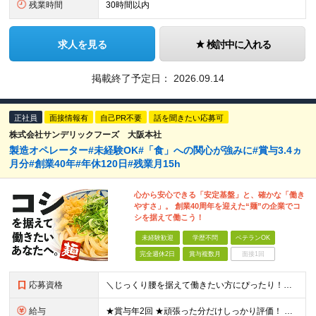
残業時間
30時間以内
求人を見る
検討中に入れる
掲載終了予定日：
2026.09.14
正社員
面接情報有
自己PR不要
話を聞きたい応募可
株式会社サンデリックフーズ 大阪本社
製造オペレーター#未経験OK#「食」への関心が強みに#賞与3.4ヵ
月分#創業40年#年休120日#残業月15h
心から安心できる「安定基盤」と、確かな「働き
やすさ」。 創業40周年を迎えた“麺”の企業でコ
シを据えて働こう！
未経験歓迎
学歴不問
ベテランOK
完全週休2日
賞与複数月
面接1回
応募資格
＼じっくり腰を据えて働きたい方にぴったり！／ ◆未経験歓迎 ◆学歴不問 【こんな方にピッタリ！】 ◆地域に根ざした働き方がしたい方 ◆食に関わる仕事がしたい方 ◆コツコツと仕事に取り組みたい方 ◆
給与
★賞与年2回 ★頑張った分だけしっかり評価！ 月給20万円～50万円 ※経験・能力を考慮し優遇します ※試用期間（3ヶ月）中の給与・待遇に変動はありません ※残業代は全額支給します