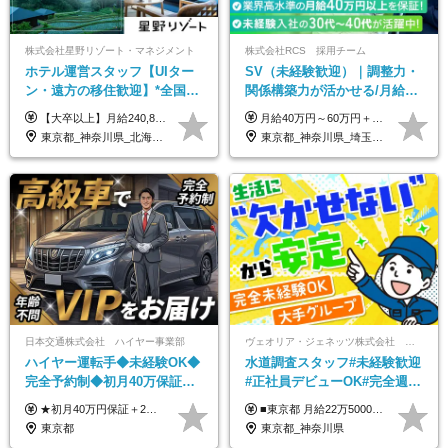
株式会社星野リゾート・マネジメント
株式会社RCS 採用チーム
ホテル運営スタッフ【UIター
SV（未経験歓迎）｜調整力・
ン・遠方の移住歓迎】*全国募
関係構築力が活かせる/月給40
集*週休3日/年休161日可*未経
万円以上/30～40代活躍中/6か
【大卒以上】月給240,800円以上+賞与2回+各種手当 【短大・専門学校卒】月給204,400円以上+賞与2回+各種手当 【上記以外】月給187,000円以上+賞与2回+各種手当 ※経験、資格、能力等を考慮の上、決定いたします ※残業代全額支給 ※試用期間3ヶ月（条件変更なし）
月給40万円～60万円＋各種手当＋業績賞与 ◎経験や能力等を考慮し、優遇いたします！ ◎成果により業績賞与を年2回支給します！ 上記月給には、固定残業代として 「60,800円～95,000円（28時間分）」を含む。 超過分は別途全額支給します。
験OK*新規開業あり
月間の研修充実
東京都_神奈川県_北海道_青森県_山形県_福島県_栃木県_群馬県_山梨県_長野県_石川県_静岡県_岐阜県_京都府_広島県_島根県_山口県_高知県_長崎県_大分県_鹿児島県_沖縄県
東京都_神奈川県_埼玉県_千葉県_大阪府_愛知県_北海道_青森県_岩手県_宮城県_秋田県_山形県_福島県_茨城県_栃木県_群馬県_新潟県_山梨県_長野県_富山県_石川県_福井県_静岡県_岐阜県_三重県_兵庫県_京都府_滋賀県_奈良県_和歌山県_広島県_岡山県_鳥取県_島根県_山口県_徳島県_香川県_愛媛県_高知県_福岡県_熊本県_佐賀県_長崎県_大分県_宮崎県_鹿児島県_沖縄県
日本交通株式会社 ハイヤー事業部
ヴェオリア・ジェネッツ株式会社 関東支店 東京業務課
ハイヤー運転手◆未経験OK◆
水道調査スタッフ#未経験歓迎
完全予約制◆初月40万保証◆
#正社員デビューOK#完全週休
平均年収600万◆約4ヶ月研修
2日制#年休125日#資格取得支
★初月40万円保証＋2～6ヶ月目35万円保証 ★平均年収600万円 月給236,000円（一律手当含む）＋運転手当（運転した時間に応じて支給）＋残業代＋賞与年2回 ※基礎研修期間（10日間）は日給1万円を支給します ※試用期間中（3ヶ月）の給与・待遇に差異はありません ※残業代は全額支給します
■東京都 月給22万5000円（東京地域手当3万円含）～25万円＋残業代全額支給＋各種手当 ■神奈川県 月給19万5000円～24万円＋残業代全額支給＋各種手当 ※年齢・経験を考慮し決定 ※試用期間3ヶ月（期間中の給与・待遇に差異はありません） ◆通勤手当あり（全額支給） ◆昇給年1回、賞与年2回。世界最大級の環境企業グループならではの安定した給与体系です。
あり◆運転は1日4hほど
援有#社員数千人以上
東京都
東京都_神奈川県