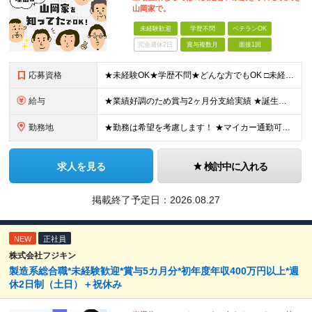
山岡家で。
未経験歓迎
学歴不問
ベテランOK
完全週休2日
賞与複数月
面接1回
応募資格
★未経験OK★学歴不問★どんな方でもOK □未経験・第二新卒・フリーター □ブランクがある方 □転職回数が気になる方 □飲食業界にチャレンジしたい方 「やってみたい」という気持ちがあれば、皆さん大
給与
★業績好調のため賞与2ヶ月分支給実績 ★誕生日手当など手当充実 ★年2回昇給チャンス有＆入社1年で店長昇格可 ★残業代全額支給（1分単位で支給） 【週休3日制の場合】 月給25万8,960円以上（固
勤務地
★勤務は希望を考慮します！ ★マイカー通勤可（駐車場完備） ★全国の各店舗で募集中！続々出店予定！ ～国内300店舗、47都道府県への展開を目標に出店中！～ ▼積極採用地域▼ ・中部（富山、石川、
求人を見る
検討中に入れる
掲載終了予定日：
2026.08.27
NEW
正社員
株式会社フジキン
製造系総合職*未経験歓迎*賞与5カ月分*初年度年収400万円以上*週
休2日制（土日）＋祝休み