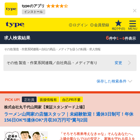
typeのアプリ
インストール
ログイン
会員登録
検討中(
0
)
MENU
6
求人検索結果
件中
1～6
件表示
その他 製造・作業系関連職 × 自社の商品・メディアを扱うの転職・求人情報
その他 製造・作業系関連職／自社商品・メディア有り
変更
保存した検索条件
PICK UP!
正社員
面接情報有
自己PR不要
株式会社丸千代山岡家【東証スタンダード上場】
ラーメン山岡家の店舗スタッフ｜未経験歓迎！週休3日制可！年休
156日OK*5連休OK*月収30万円可*賞与2回
「そろそろ将来考えなきゃな」そんなあなたへ。
上場企業ならではの安定と、家族を守れる収入を