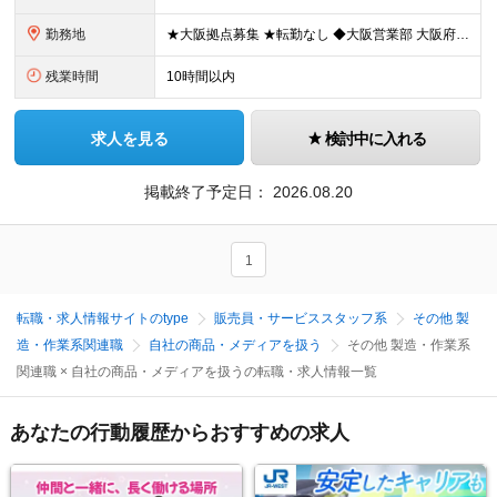
勤務地
★大阪拠点募集 ★転勤なし ◆大阪営業部 大阪府泉佐野市住吉町28-16 ※マイカー通勤OK （変更の範囲）上記を除く当社関連勤務地
残業時間
10時間以内
求人を見る
検討中に入れる
掲載終了予定日：
2026.08.20
1
転職・求人情報サイトのtype
販売員・サービススタッフ系
その他 製
造・作業系関連職
自社の商品・メディアを扱う
その他 製造・作業系
関連職 × 自社の商品・メディアを扱うの転職・求人情報一覧
あなたの行動履歴からおすすめの求人