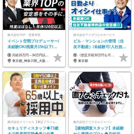
株式会社TKP 営業本部
株式会社アイザワビルサービス
イベント空間プロデューサー/
ビル・マンションの管理（住
未経験OK/残業月15h以下/豊
友不動産）/未経験可/入社祝い
富な福利厚生/全国募集/平均有
金10万円/月収30万円可/40～
月給25万円～34万円以上＋各種手当＋残業代＋賞与年2回（昨年度2～4ヶ月分） 初年度想定年収：350万円～ ＜クラス・経験別の月給目安＞ ■メンバークラス：月給25万円以上 ■店長やSVなどのマネジメント経験者：月給30万円～スタート可 ■リーダークラス：月給34万円以上 ※月給は配属エリア・経験・能力を考慮して決定します（前職の経験・収入をお聞かせください）。 ※上記にはみなし残業手当20～30時間分（メンバー：3万1134円以上、経験5年以上：5万2448円以上、リーダー：5万9441円以上）を含みます。 ※超過分は別途支給いたします。
《想定月収30万円も可能！/想定年収380万円》 ■月給24万5000円以上＋賞与年2回(2カ月/2025年実績)＋時間外手当＋資格手当＋役職手当＋交通費 ………… ≪昇給、賞与、および各種諸手当について≫ ◇入社お祝い金（10万円 ※3カ月精勤後支給） ◇昇給/年1回 ◇賞与/年2回(2カ月/2025年実績) ◇時間外手当 ◇資格手当 └・ビル設備管理技能士1級（1万円/月） ・ビル設備管理技能士2級（5000円/月） ・建築物環境衛生管理技術者（1万円/月） ・防火管理技能者（3000円/月） ・消防設備士乙4類（3000円/月） 他 ◇役職手当 └・班長/サブリーダー/リーダー（5000円～2万円/月） ◇物件手当（最大2万円 ※物件により異なる） ◇退職金あり ※経験・年齢・能力を考慮した上、当社規定により優遇いたします。 ※3カ月の試用期間あり。その間の給与や福利厚生に差異はありません。 《モデル年収》 ・入社1年/35歳：年収380万円 ・入社3年/38歳：年収400万円
給取得日数14.9日
50代活躍/S102
東京都_神奈川県_大阪府_愛知県_北海道_宮城県_静岡県_京都府_広島県_福岡県
東京都
株式会社スリーエス【東証プライム上場グループ】
株式会社クリスタルジャパン
セキュリティスタッフ◆73歳
【建物調査スタッフ】未経験
まで再雇用可能◆座り仕事中
から建築のプロへ◆月給35万