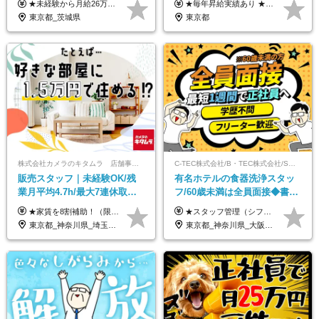
★未経験から月給26万円スタート！ ★毎年1回（12月）の昇給＋賞与（年2回）で給与にしっかり反映！ 月給26万円＋賞与年2回＋交通費全額支給 ※リーダー・店長昇格後は基本給2万円UP＋役職手当支給 ※経験・スキルを考慮の上、決定します ※上記金額には固定残業代（21時間分・3万7300円以上）を含みます。超過分は別途全額支給します ※試用期間3ヶ月間あり（期間中の給与・待遇に差異はありません）
★毎年昇給実績あり ★入社3年で430万円も可(正社員登用された場合) ■入社時月収例：25万2840円(1万2040円×21日)＋賞与支給実績有（年2回・2025年度） 日給1万2040円 ※別途「超過勤務手当、祝繁手当、特殊手当」の支給有 ※試用期間中（2ヶ月）の待遇・雇用形態に差異はございません
無し/面接1回
実績多数！
東京都_茨城県
東京都
株式会社カメラのキタムラ 店舗事業部【カメラのキタムラ】
C-TEC株式会社/B・TEC株式会社/S・TEC株式会社【合同募集】
販売スタッフ｜未経験OK/残
有名ホテルの食器洗浄スタッ
業月平均4.7h/最大7連休取得
フ/60歳未満は全員面接◆書類
可/全国募集/家賃8割を会社が
選考なし◆ブランクOK◆月25
★家賃を8割補助！（限度額は地域により異なる） ※転勤による引っ越しが発生する場合 ＝＝＝＝＝＝＝＝＝＝＝＝＝＝＝＝＝＝＝＝＝＝＝ 例えば、家賃7.5万円なら6万円は会社で負担。 あなたが支払うのは、たったの1.5万円です！ 年間では自己負担額が約72万ほどお得になります！ ＝＝＝＝＝＝＝＝＝＝＝＝＝＝＝＝＝＝＝＝＝＝＝ 月給22万8,700円～26万3,100円＋賞与年2回（初回の支給は当社規定による）＋残業手当 ＜実際の給与例＞ *24歳:月給23万4,700円＋賞与年2回（初回の支給は当社規定による）＋残業手当＋諸手当 ※上記はあくまで参考月給です。ご経歴・年齢を考慮し、当社規定により決定します ※評価により昇給あり ※残業代は別途支給あり ※試用期間2ヶ月あり（期間中の給与・待遇に差異はありません） 【実在する社員の年収モデル】 年収530万円（30歳） 年収820万円（40歳） 【入社時の想定年収】 330万円～900万円
★スタッフ管理（シフト調整など）の経験があれば【月給28万円以上】 ★賞与支給実績：基本給の2ヶ月分～3ヶ月分 ＝＝ライフスタイルに合わせて働き方を選べます＝＝ ■正社員 ＜未経験者＞月給25万円～35万円＋賞与年2回 ＜経験者＞月給28万円～35万円＋賞与年2回 ※経験やスキルに応じて決定します ※残業代全額支給 ※試用期間（3ヶ月間）中の雇用形態や待遇に差異はありません ※正社員の場合、転勤の可能性あり ■契約社員 月給22万円～＋残業代全額支給 ※契約社員の場合、賞与の支給および転勤の可能性はありません ※勤務時間や勤務日数の希望があればご相談に応じます ※試用期間なし ※契約の更新 有(勤務状況により判断する) 更新上限 有(通算契約期間の上限 1年/更新回数の上限 なし)
負担/賞与年2回
万～ ◆40～50代活躍
東京都_神奈川県_埼玉県_千葉県_大阪府_愛知県_北海道_青森県_宮城県_秋田県_山形県_茨城県_群馬県_新潟県_長野県_富山県_静岡県_三重県_兵庫県_京都府_広島県_岡山県_鳥取県_山口県_徳島県_香川県_愛媛県_福岡県_熊本県_佐賀県_長崎県_大分県_宮崎県_鹿児島県
東京都_神奈川県_大阪府_愛知県_北海道_京都府_福岡県_沖縄県