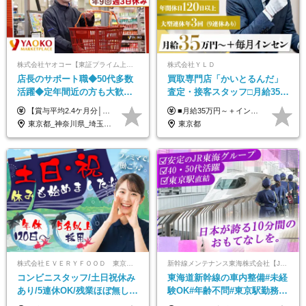
株式会社ヤオコー【東証プライム上場グループ】
株式会社ＹＬＤ
店長のサポート職◆50代多数
買取専⾨店「かいとるんだ」
活躍◆定年間近の方も大歓
査定・接客スタッフ□⽉給35万
迎！◆出勤はお昼から◆平均
円以上＋毎⽉インセン□年休
【賞与平均2.4ケ月分│決算賞与も20年以上連続で支給中！】 ＜月収例＞ 月収29万円（地域限定正社員／残業代・各種手当含む） 月収26万円（契約社員／残業代・各種手当含む） ◆月給：月給258,400円～361,500円＋残業代＋各種手当 ※給与は前職での経験、スキルを考慮し、決定します ※残業代は全額支給します ※契約社員としてご入社いただく方は、賞与額に差異あり。詳細は面接でお話しします ※試用期間3ヶ月あり。条件に変更はありません ※契約社員の場合：契約期間12カ月（更新あり） ※60歳未満でご入社いただいた方も、60歳になったタイミングで雇用形態は契約社員に切り替えとなります。
■月給35万円～＋インセンティブ＋各種手当 ※固定残業代（月45時間分87,600円～）を含む。超過した場合は別途残業代を支給いたします ※経験・年齢などを考慮の上、決定します ※試用期間3ヶ月あり（待遇に変動なし）
賞与2.4ヶ月分◆残業少なめ
120日以上□土日休み
東京都_神奈川県_埼玉県_千葉県_茨城県_栃木県_群馬県
東京都
株式会社ＥＶＥＲＹＦＯＯＤ 東京本社
新幹線メンテナンス東海株式会社【JR東海グループ】
コンビニスタッフ/土日祝休み
東海道新幹線の車内整備#未経
あり/5連休OK/残業ほぼ無し/
験OK#年齢不問#東京駅勤務
賞与年2回/トイレ掃除・夜勤
#59歳まで正社員登用可＆登用