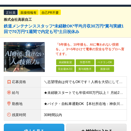
正社員
面接情報有
自己PR不要
株式会社高萩自工
鉄道メンテナンススタッフ*未経験OK*平均月収30万円*賞与実績1
回で70万円*1週間で内定も可*土日祝休み
「5年後も、10年後も、AIに奪われない技術
を。」 3〜5年かけて電車の安全を守るプロへ育
てます。
未経験歓迎
学歴不問
ベテランOK
完全週休2日
賞与複数月
面接1回
応募資格
＼志望理由は何でもOKです！人柄を大切にしています／ ■未経験歓迎 ■学歴不問 ■要普通自動車免許（AT限定不可） ★今回は2名以上の同時募集！同期とともに成長できる環境です
給与
★未経験スタートでも年収400万円以上！ 月給27万円＋賞与年2回＋交通費＋各種手当 ※経験・能力を考慮の上、決定します ※1日あたり実働7.5時間を超え、8時間までの法定内残業手当0.5時間×20
勤務地
★バイク・自転車通勤OK 【本社所在地：神奈川】 神奈川県川崎市川崎区日ノ出1-16-21 ※（変更の範囲）上記を除く当社関連勤務地 【出張も仕事の楽しみの1つ！？】 向上心のある社員は、メンテ
残業時間
30時間以内