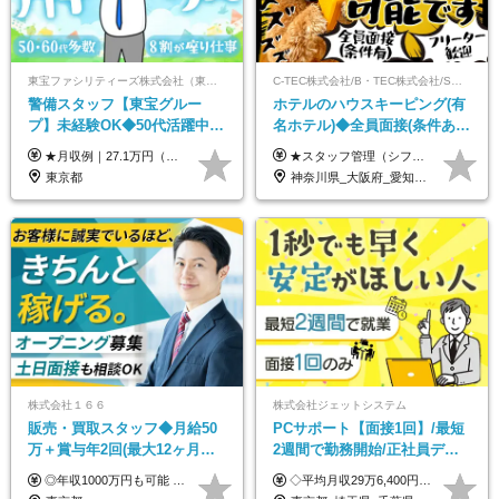
東宝ファシリティーズ株式会社（東宝株式会社100％出資）
C-TEC株式会社/B・TEC株式会社/S・TEC株式会社【合同募集】
警備スタッフ【東宝グルー
ホテルのハウスキーピング(有
プ】未経験OK◆50代活躍中
名ホテル)◆全員面接(条件あ
◆1勤務で2日分休み◆8割が座
り)◆未経験OK◆リゾート地
★月収例｜27.1万円（月給+残業代2.4万円+資格手当0.2万円+家族手当0.85万円） ★賞与年2回＆充実した手当あり！ ■月給23万6,500円～＋賞与年2回＋各種手当 ┗月給には職務手当19,500円、調整手当15,000円、住宅手当18,500円、契約社員手当1,500円を含みます ※試用期間4ヶ月(期間中の給与・待遇の差異はありません) ━━━━━━━━━━ 各種手当も充実！ ━━━━━━━━━━ ★家族手当 ★役付手当 ★資格手当 ★年末年始勤務手当 ★交通費支給（月5万円以内／6ヶ月分の定期代を支給） ★残業・深夜残業手当（全額支給） ━━━━━━━━━━ 給与支給日は毎月25日です ━━━━━━━━━━ 例：1月1日付入社の場合 1月25日に基本給+変動しない手当を支給 2月25日に前月分の残業手当など変動する手当を支給
★スタッフ管理（シフト調整など）の経験があれば【月給28万円以上】 ★賞与支給実績：基本給の2ヶ月分～3ヶ月分 ＝＝ライフスタイルに合わせて働き方を選べます＝＝ ■正社員 ＜未経験者＞月給25万円(寮なしの場合)～35万円＋賞与年2回 ＜経験者＞月給28万円～35万円＋賞与年2回 ※寮をご利用の場合は月給22万円～ ※経験やスキルに応じて決定します ※残業代全額支給 ※試用期間（3ヶ月間）中の雇用形態や待遇に差異はありません ※正社員の場合、転勤の可能性あり ■契約社員 月給22万円～＋残業代全額支給 ※契約社員の場合、賞与の支給および転勤の可能性はありません ※勤務時間や勤務日数の希望があればご相談に応じます ※試用期間なし ※契約の更新 有(勤務状況により判断する) 更新上限 有(通算契約期間の上限 1年/更新回数の上限 なし)
り仕事◆賞与年2回
も選べる◆月25万円
東京都
神奈川県_大阪府_愛知県_北海道_兵庫県_京都府_広島県_福岡県_大分県_宮崎県_鹿児島県_沖縄県
株式会社１６６
株式会社ジェットシステム
販売・買取スタッフ◆月給50
PCサポート【面接1回】/最短
万＋賞与年2回(最大12ヶ月分
2週間で勤務開始/正社員デビ
支給)◆前職給与保証◆年収
ュー歓迎/未経験9割以上/社員
◎年収1000万円も可能 ◎複雑な条件やノルマは一切なし！ 頑張った分だけシンプルに還元される給与体系です。 経験者の方には「前職給与保証」をお約束します！ ■月給50万円～80万円（役職手当を含む） ★平均月収：60～70万円程度 ★「〇件以上で支給」といった複雑な条件やノルマの縛りは一切ありません。 お客様に寄り添い、利益が出た分はしっかりとあなたの給与へ還元します！ ※経験・能力を考慮のうえ決定します。 ※試用期間3ヶ月あり。その間の待遇・給与に差異はありません。 ※上記の金額は固定残業代（20時間/5万円～）含んだ金額です。 超過分は別途記載します。
◇平均月収29万6,400円(各種手当含む) ◇住宅手当⇒最大家賃の半額支給 ◇賞与年2回支給 ■月給22万5,000円以上＋地域手当＋時間外手当＋住宅手当＋家族手当 ※経験やスキルに応じて給与を決定します ※試用期間2ヶ月あり（期間内は時給1,060円以上となります） └地域により上がる可能性があり／例：東京都時給1,370円 └その他待遇に差異なし ＜モデル月収例＞ 1年目：296,400円 3年目：320,000円 【固定残業代について】 なし（残業代は、実際の労働時間に応じて別途全額支給）
1000万可◆オープニング
寮・住宅手当あり