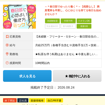
～＊春日部でゆったり働く＊～【残業なし】 満
員電車を卒業し、心にゆとりを持てる毎日を始め
ませんか？
未経験歓迎
学歴不問
ベテランOK
完全週休2日
賞与複数月
面接1回
応募資格
【未経験・フリーター・Uターン・春日部在住の方、大歓迎！】 ●学歴不問 ●未経験OK ★スマホやPCの知識は不要です！ ★「落ち着いた環境で長く働きたい」「ノルマのない職場で働きたい」という方にピ
給与
月給25万円（各種手当含む※資格手当1万＋技術手当1万）+賞与年2回 ※上記金額には、固定残業代（20時間分・3万2000円以上）が含まれます。超過分は全額支給いたします。 ★経験者・有資格者は優遇し
勤務地
★転居を伴う転勤はありません ★今後も新しい店舗をオープンしていく予定です！ 【スマホ・PC修理工房】埼玉県春日部市谷原1-2-10 ※新店オープンに伴い、将来的に勤務場所が変更になる可能性もござい
残業時間
10時間以内
求人を見る
検討中に入れる
掲載終了予定日：
2026.08.24
終了間近
正社員
面接情報有
自己PR不要