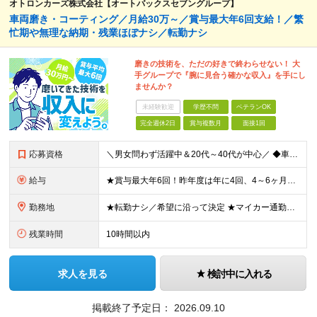
オトロンカーズ株式会社【オートバックスセブングループ】
車両磨き・コーティング／月給30万～／賞与最大年6回支給！／繁
忙期や無理な納期・残業ほぼナシ／転勤ナシ
磨きの技術を、ただの好きで終わらせない！ 大
手グループで『腕に見合う確かな収入』を手にし
ませんか？
未経験歓迎
学歴不問
ベテランOK
完全週休2日
賞与複数月
面接1回
応募資格
＼男女問わず活躍中＆20代～40代が中心／ ◆車両磨き、またはカーコーティングの経験が3年以上ある方 （アルバイトでの経験や、ブランクがある方も大歓迎！） ◆普通自動車運転免許 ※学歴不問 ～このよ
給与
★賞与最大年6回！昨年度は年に4回、4～6ヶ月分支給 ★昇給年2回（昇給者率毎年80％以上） ★入社時の想定年収450万円～年収570万円 ■月給30万円以上＋賞与年2回（業績に応じて年4～6回支給
勤務地
★転勤ナシ／希望に沿って決定 ★マイカー通勤OK／駐車場完備 ★U・Iターン歓迎 ◆盛岡店 岩手県盛岡市西松園1-1-4 ◆羽生ファクトリー 埼玉県羽生市北荻島845-1 ◆大垣ファクトリー 岐
残業時間
10時間以内
求人を見る
検討中に入れる
掲載終了予定日：
2026.09.10