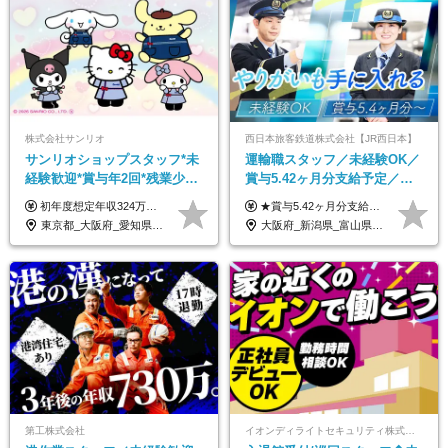
株式会社サンリオ
西日本旅客鉄道株式会社【JR西日本】
サンリオショップスタッフ*未
運輸職スタッフ／未経験OK／
経験歓迎*賞与年2回*残業少な
賞与5.42ヶ月分支給予定／残
め*産育休取得実績豊富*可愛
業月11h程／年休119日+有給
初年度想定年収324万円～690万円！ ◆全国一律 月給230,000円～＋賞与＋通勤手当＋役職手当＋時間外手当 《手当充実！》 ＊昇給/年1回 ＊賞与/年2回（7月/12月） ＊通勤手当：交通費支給（規定あり） ＊時間外手当 ＊販売職手当 ＊役職手当 《キャリアパス》 ▼店長（32歳）／年収400万円 ▼トレーナー（37歳）／年収500万円 ▼SV（40歳）／年収570万円 ※SVとして活躍された場合、574万円以上に昇給も目指せます。 日頃のお店での頑張りをしっかり評価する体制を整えており、 ご自身の努力次第で昇給する制度を用意しています！ 《ゆくゆくは・・・》 ■店舗スタッフをとりまとめ、お店づくりを主体で行う店長へ ■複数店舗を統括するトレーナーへとキャリアアップ ■様々な規模の店舗を経験しSVとして活躍した後は、本社の教育担当や店舗支援を担う本部スタッフとして活躍いただけます。 ※経験・能力を考慮の上、当社規定により優遇いたします。 ※入社日から6カ月間の試用期間あり。その間の待遇に差異はありません。
★賞与5.42ヶ月分支給予定あり！ （大卒以上）月給24万1,692円～39万5,780円＋各種手当＋賞与2回 （高卒以上）月給22万2,662円～39万5,780円＋各種手当＋賞与2回 ※上記は2025年度新卒支払額（京阪神地区）となります ※勤務地・学歴で異なり、ご経験・能力等をふまえた金額を加算します ※残業代は別途全額支給します ※当社規程に基づき決定します ※試用期間あり（3ヶ月／待遇に変更はありません） ※基本給以外の諸手当として扶養・職務・時間外・通勤手当等を支給します ※京阪神地区以外の勤務地の場合 月給（大卒）23万0,706円～／月給（高卒）21万2,541円～となります
い制服*社割有
平均18.7日
東京都_大阪府_愛知県_北海道_栃木県_静岡県_兵庫県_京都府_福岡県
大阪府_新潟県_富山県_石川県_福井県_三重県_兵庫県_京都府_滋賀県_奈良県_和歌山県_広島県_岡山県_鳥取県_島根県_山口県_福岡県
第工株式会社
イオンディライトセキュリティ株式会社（イオングループ）