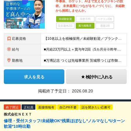
半導体、ロケット、AIまで支えるフジキンの技
術。 未来産業につながるモノづくりに、 未経験
から挑戦しませんか。
未経験歓迎
学歴不問
ベテランOK
完全週休2日
賞与複数月
面接1回
応募資格
【10名以上を積極採用／未経験歓迎／ブランクOK】 ＜応募条件＞ ◇高卒以上 ◇職種・業種未経験歓迎 ◇第二新卒歓迎 ＜こんな方を歓迎します＞ ◎チームで協力しながら仕事を進めたい方 ◎モノづくり
給与
■月給23万円以上＋賞与年2回（5カ月分※昨年度実績）＋各種手当 ※上記月給に残業代は含みません、残業代は別途全額支給いたします ※これまでの経験・スキルを考慮して優遇いたします
勤務地
■万博記念 つくば先端事業所 茨城県つくば市御幸が丘18 ※U・Iターン歓迎
求人を見る
検討中に入れる
掲載終了予定日：
2026.08.20
終了間近
正社員
面接情報有
自己PR不要
話を聞きたい応募可
株式会社ＮＥＸＴ
修理・受付スタッフ/未経験OK*残業ほぼなし*ノルマなし*Uターン
歓迎*10時出勤