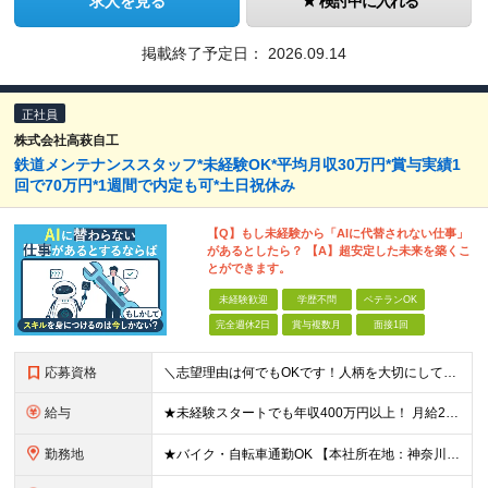
求人を見る
検討中に入れる
掲載終了予定日：
2026.09.14
正社員
株式会社高萩自工
鉄道メンテナンススタッフ*未経験OK*平均月収30万円*賞与実績1
回で70万円*1週間で内定も可*土日祝休み
【Q】もし未経験から「AIに代替されない仕事」
があるとしたら？ 【A】超安定した未来を築くこ
とができます。
未経験歓迎
学歴不問
ベテランOK
完全週休2日
賞与複数月
面接1回
応募資格
＼志望理由は何でもOKです！人柄を大切にしています／ ■未経験歓迎 ■学歴不問 ■要普通自動車免許（AT限定不可） ★今回は2名以上の同時募集！同期とともに成長できる環境です
給与
★未経験スタートでも年収400万円以上！ 月給27万円＋賞与年2回＋交通費＋各種手当 ※経験・能力を考慮の上、決定します ※1日あたり実働7.5時間を超え、8時間までの法定内残業手当0.5時間×20
勤務地
★バイク・自転車通勤OK 【本社所在地：神奈川】 神奈川県川崎市川崎区日ノ出1-16-21 ※（変更の範囲）上記を除く当社関連勤務地 【出張も仕事の楽しみの1つ！？】 向上心のある社員は、メンテ