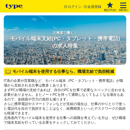
ログイン
会員登録
検討中(
0
)
MENU
北海道で働く！
モバイル端末支給(PC・タブレット・携帯電話)
の求人特集
モバイル端末を使用する仕事なら、職場支給で負担軽減
IT系の企業や営業職など、モバイル端末（PC・タブレット・携帯電話）が職
場から支給される仕事は数多くあります。
まずPCが職場の支給であれば、自分のPCを仕事で必要なスペックに合わせる
必要がありません。またノートPCを持って通勤しなくてもよくなる場合もあ
るので、金銭面や労力の負担も減ります。
さらに携帯電話やスマートフォンなどが支給の場合は、仕事のやりとりで使っ
た電話代を自分で負担することはなく、経費精算といったデスクワークの負担
も軽減できます。
北海道内でモバイル端末を使用する仕事への就職を考えている方は、ぜひ職場
で端末支給を行っている企業をチェックしてみてください。