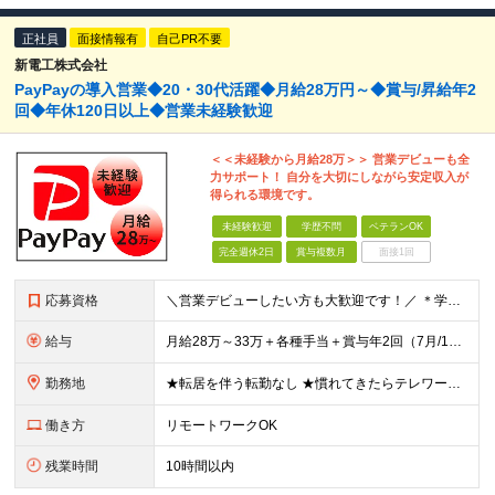
正社員
面接情報有
自己PR不要
新電工株式会社
PayPayの導入営業◆20・30代活躍◆月給28万円～◆賞与/昇給年2
回◆年休120日以上◆営業未経験歓迎
＜＜未経験から月給28万＞＞ 営業デビューも全
力サポート！ 自分を大切にしながら安定収入が
得られる環境です。
未経験歓迎
学歴不問
ベテランOK
完全週休2日
賞与複数月
面接1回
応募資格
＼営業デビューしたい方も大歓迎です！／ ＊学歴不問 ＊未経験OK ★営業経験者は優遇します◎ ＼こんな方にオススメです◎／ ◆新しいことにワクワクできる方 ◆会社と一緒に成長していきたいと考えている
給与
月給28万～33万＋各種手当＋賞与年2回（7月/12月）＋インセンティブ └年2回の昇給で着実に給与アップを狙えます◎ ※経験・スキルを考慮の上、当社規定により優遇します。 ※試用期間6か月あり（資
勤務地
★転居を伴う転勤なし ★慣れてきたらテレワーク＋直行直帰 └週1日程度出社 ★拠点により原則オフィス出社の場合もあり ＼各拠点のいずれかにて勤務していただきます／※希望は面接時にお伺いします ■北海
働き方
リモートワークOK
残業時間
10時間以内