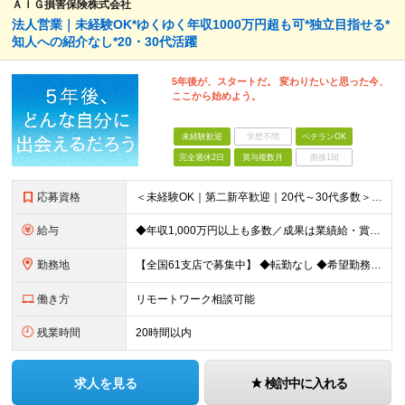
ＡＩＧ損害保険株式会社
法人営業｜未経験OK*ゆくゆく年収1000万円超も可*独立目指せる*
知人への紹介なし*20・30代活躍
5年後が、スタートだ。 変わりたいと思った今、
ここから始めよう。
未経験歓迎
学歴不問
ベテランOK
完全週休2日
賞与複数月
面接1回
応募資格
＜未経験OK｜第二新卒歓迎｜20代～30代多数＞ ◆業界未経験・営業未経験がほとんどです！ ◆高卒以上 ━━━━━━━━ 育成前提の採用です！ ━━━━━━━━ 「稼ぎたい」「経営者になりたい」など
給与
◆年収1,000万円以上も多数／成果は業績給・賞与に反映 ◆年収例1,233円／30代・4年目 月給24万4,094円～33万5,000円＋業績給＋賞与年2回（業績による） ※給与は配属エリアによ
勤務地
【全国61支店で募集中】 ◆転勤なし ◆希望勤務地を選べる ◆U・Iターンも歓迎です ----- 契約期間中は転勤がありません。 お住まいの地域でキャリアを築くことができます！ ----- ■北海道／
働き方
リモートワーク相談可能
残業時間
20時間以内
求人を見る
検討中に入れる