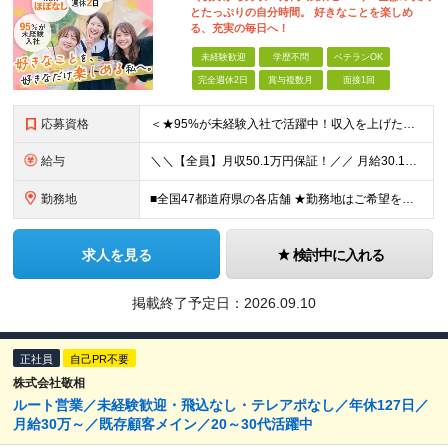
とたっぷりの自分時間。 好きなことを楽しめ
る、充実の毎日へ！
未経験歓迎
学歴不問
ベテランOK
完全週休2日
賞与複数月
面接1回
応募資格
＜★95%が未経験入社で活躍中！収入を上げたい・新しいスキルを身につけたい方、大歓迎！★＞ ◆学歴不問・第二新卒歓迎 ◆社会人経験1年以上 ★100％人柄、意欲重視の採用です 「新しい環境でスタート
給与
＼＼【全員】月収50.1万円保証！／／ 月給30.1万円＋インセン＋特別手当20万円(半年間)＋賞与 ※経験者は優遇いたします（研修も免除の場合有） ※固定残業代:7万4000円以上/月45時間分
勤務地
■全国47都道府県の各店舗 ★勤務地はご希望を考慮の上、決定します ★今後も店舗を全国に拡大していきます ★U・Iターン歓迎（社宅あり） ★マイカー通勤OK（地域により規定あり。詳細はお問合せくださ
求人を見る
検討中に入れる
掲載終了予定日：
2026.09.10
正社員
自己PR不要
株式会社敬相
ルート営業／未経験歓迎・飛込なし・テレアポなし／年休127日／
月給30万～／既存顧客メイン／20～30代活躍中