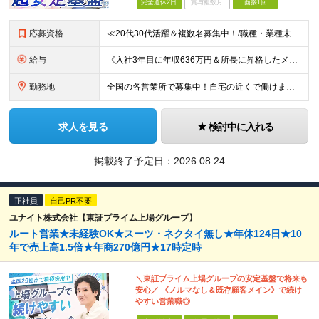
完全週休2日
賞与複数月
面接1回
応募資格
≪20代30代活躍＆複数名募集中！/職種・業種未経験大歓迎/第二新卒OK≫ ◎普通自動車免許（AT限定可）をお持ちの方 └お客様先へ訪問するため、問題なく運転ができる方を想定しています。 ◎高卒以上
給与
《入社3年目に年収636万円＆所長に昇格したメンバーも！》 ◆月給245,796円～269,205円+営業実績手当+諸手当 ※試用期間3ヶ月(待遇同一) ※固定残業代(22.5時間分/35,796円～
勤務地
全国の各営業所で募集中！自宅の近くで働けます。 ※住所は一部の営業所のみ載せています ★詳細は以下のリンクをご覧ください https://www.fujiyakuhin.co.jp/shop/eig
求人を見る
検討中に入れる
掲載終了予定日：
2026.08.24
正社員
自己PR不要
ユナイト株式会社【東証プライム上場グループ】
ルート営業★未経験OK★スーツ・ネクタイ無し★年休124日★10
年で売上高1.5倍★年商270億円★17時定時
＼東証プライム上場グループの安定基盤で将来も
安心／ 《ノルマなし＆既存顧客メイン》で続け
やすい営業職◎