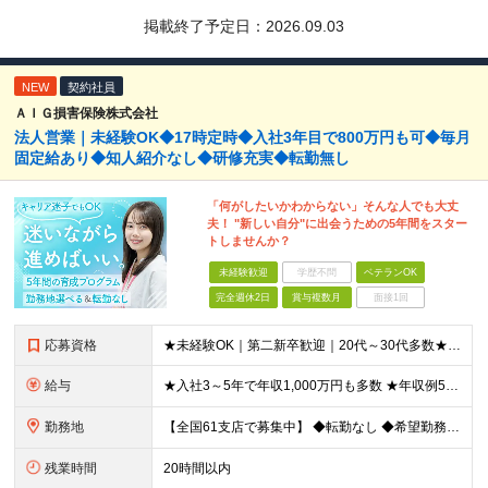
掲載終了予定日：
2026.09.03
NEW
契約社員
ＡＩＧ損害保険株式会社
法人営業｜未経験OK◆17時定時◆入社3年目で800万円も可◆毎月
固定給あり◆知人紹介なし◆研修充実◆転勤無し
「何がしたいかわからない」そんな人でも大丈
夫！ "新しい自分"に出会うための5年間をスター
トしませんか？
未経験歓迎
学歴不問
ベテランOK
完全週休2日
賞与複数月
面接1回
応募資格
★未経験OK｜第二新卒歓迎｜20代～30代多数★ ┗業界未経験者、営業未経験がほとんどです！ ★高卒以上 ━━━━━━━━ 育成前提の採用です！ ━━━━━━━━ 「稼ぎたい」「経営者になりたい」な
給与
★入社3～5年で年収1,000万円も多数 ★年収例523万円／20代・2年目 月給24万4,094円～33万5,000円＋業績給＋賞与年2回（業績による） ※給与は配属エリアによって異なります ※
勤務地
【全国61支店で募集中】 ◆転勤なし ◆希望勤務地を選べる ◆U・Iターンも歓迎です ----- 契約期間中は転勤がありません。 お住まいの地域でキャリアを築くことができます！ ----- ■北海道／
残業時間
20時間以内