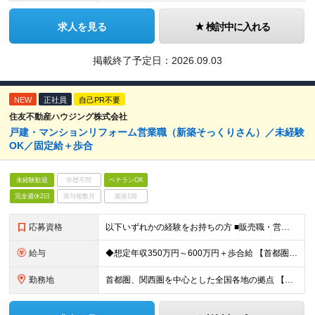
求人を見る
検討中に入れる
掲載終了予定日：
2026.09.03
NEW
正社員
自己PR不要
住友不動産ハウジング株式会社
戸建・マンションリフォーム営業職（新築そっくりさん）／未経験
OK／固定給＋歩合
未経験歓迎
学歴不問
ベテランOK
完全週休2日
賞与複数月
面接1回
応募資格
以下いずれかの経験をお持ちの方 ■販売職・営業職での顧客への提案経験をお持ちの方 ■建築関連の知識をお持ちの方
給与
◆想定年収350万円～600万円＋歩合給 【首都圏・東海・関西】 月給29.2万円～ （固定給25万円＋定額歩合給4万2千円、固定残業手当月約57時間分9万2700円含む） 【その他】 月給27.
勤務地
首都圏、関西圏を中心とした全国各地の拠点 【首都圏・東海・関西】 東京、千葉、埼玉、神奈川、茨城、愛知、三重、岐阜、静岡、大阪、京都、奈良、滋賀、兵庫 【その他】 栃木、群馬、北海道、宮城、新潟、