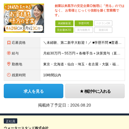
創業以来黒字の安定企業◎無理に「売る」のでは
なく、 お客様とじっくり信頼を築く営業職で
す。
未経験歓迎
学歴不問
ベテランOK
完全週休2日
賞与複数月
面接1回
応募資格
＼未経験、第二新卒大歓迎！／ ■学歴不問 ■普通自動車運転免許をお持ちの方（AT限定可） ＼こんな方にオススメです！／ ■未経験から無理のない営業職を始めてみたい方 ■将来も安心の経験・スキルを磨き
給与
月給30万円～55万円＋各種手当＋決算賞与（直近数年は連続して支給されています！） ★営業経験をお持ちの方は月給35万円スタートも可能です！ ※経験・能力を考慮の上、優遇いたします。 ※残業手当は
勤務地
東京・北海道・仙台・埼玉・名古屋・大阪・福岡のいずれかの拠点での勤務となります。 ※勤務地は希望を最大限考慮します。転勤はありません。 ■本社／東京都港区高輪2-16-11 ■札幌支店／北海道札幌市
残業時間
10時間以内
求人を見る
検討中に入れる
掲載終了予定日：
2026.08.20
正社員
ウォータースタンド株式会社