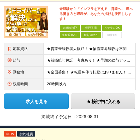
未経験から「インフラを支える」営業へ。 選べ
る働き方と環境が、あなたの挑戦を後押ししま
す！
未経験歓迎
学歴不問
ベテランOK
完全週休2日
賞与複数月
面接1回
応募資格
★営業未経験者大歓迎！ ★物流業界経験は不問！ ★学歴不問！ ★第二新卒歓迎！ ★ブランクOK！ ＼こんな方にピッタリです！／ ・「圧倒的No.1」を目指す環境で、熱く働きたい方 ・仕事も遊びも、メ
給与
★前職給与保証・考慮あり！ ★早期の給与アップが可能です 月給24万9113円以上＋賞与年2回＋各種手当 ※経験やスキルを考慮し決定します。 ※試用期間6カ月（その間の給与・待遇に差異はありません
勤務地
★全国募集！ ★転居を伴う転勤はありません！ ★U・Iターン歓迎！ ＼本社／ 東京都新宿区西新宿1-20-3 西新宿髙木ビル2階 ＼希望の拠点・営業所に配属します！／ 【北海道・東北エリア】 北海
残業時間
20時間以内
求人を見る
検討中に入れる
掲載終了予定日：
2026.08.31
NEW
契約社員