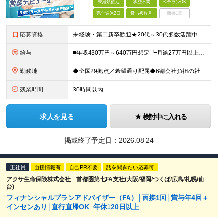
未経験歓迎
学歴不問
ベテランOK
完全週休2日
賞与複数月
面接1回
応募資格
未経験・第二新卒歓迎★20代～30代多数活躍中！ ■普通自動車運転免許（AT限定可） ■学歴不問 ＜こんな方に向いています！＞ ◎営業の仕事に興味がある ◎未経験から専門知識を身につけたい ◎長く働
給与
■年収430万円～640万円想定 ┗月給27万円以上～40万円（地域手当を含む）＋諸手当＋賞与年2回（4.0ヶ月※2024年度実績） ・地域手当…6,000円～30,000円（勤務地・帯同家族の有無に
勤務地
◆全国29拠点／希望通り配属◆6割会社負担の社宅制度（借り上げ社宅※規定あり） ◆転居を伴う転勤なし ◆U・Iターン歓迎 ◆マイカー通勤可 ★建設ICT推進課（埼玉久喜市）積極採用中★ 【北海道エ
残業時間
30時間以内
求人を見る
検討中に入れる
掲載終了予定日：
2026.08.24
正社員
面接情報有
自己PR不要
話を聞きたい応募可
アクサ生命保険株式会社 首都圏第七FA支社(大阪/福岡/つくば/広島/札幌/仙
台)
フィナンシャルプランアドバイザー（FA）│面接1回│賞与年4回＋
インセンあり│直行直帰OK│年休120日以上