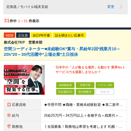
北海道／モバイル端末支給
変更
31
件中
1～31
件表示
NEW
正社員
自己PR不要
話を聞きたい応募可
株式会社TKP 営業本部
空間コーディネーター■未経験OK*賞与・昇給年2回*残業月10～
20h*20～30代活躍中*上場企業*土日祝休
日本中の「人が集まる場所」を動かす 業界No.1
サービス(*)を提案しませんか？
未経験歓迎
学歴不問
ベテランOK
完全週休2日
賞与複数月
面接1回
応募資格
★学歴不問 ★職種・業種未経験歓迎 ★第二新卒歓迎 ＜こんな方にオススメ＞ ◎一つの商材ではなく、幅広い提案で勝負したい ◎成長企業でスケールの大きい仕事に挑戦したい ◎実力を評価されたい＆腰を据え
給与
月給25万円～34万円以上＋各種手当＋残業代＋賞与年2回 初年度想定年収：348万円～ ※経験・能力を考慮のうえ優遇します。 ※上記にはエリア給（10,000円～15,000円）、見込み残業代（20
勤務地
┃全国募集！勤務地は希望を考慮します 札幌・仙台・東京・横浜・金沢・名古屋・大阪・京都・広島・福岡 募集 ※上記のほか、全国に拠点あり ※キャリアアップやキャリアシフトに伴う転勤も一部ありますが、基