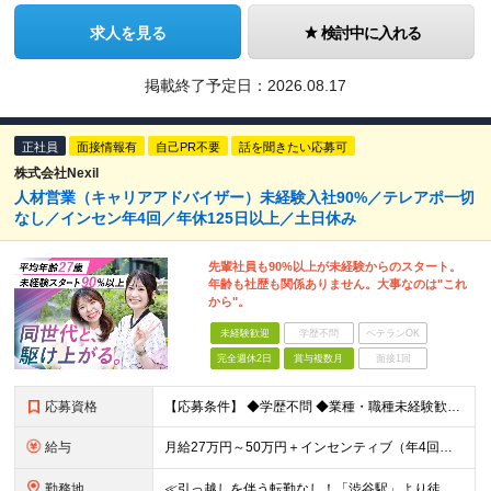
求人を見る
検討中に入れる
掲載終了予定日：
2026.08.17
正社員
面接情報有
自己PR不要
話を聞きたい応募可
株式会社Nexil
人材営業（キャリアアドバイザー）未経験入社90%／テレアポ一切
なし／インセン年4回／年休125日以上／土日休み
先輩社員も90%以上が未経験からのスタート。
年齢も社歴も関係ありません。大事なのは"これ
から"。
未経験歓迎
学歴不問
ベテランOK
完全週休2日
賞与複数月
面接1回
応募資格
【応募条件】 ◆学歴不問 ◆業種・職種未経験歓迎 ◆35歳以下の方（※若年層の長期キャリア形成のため） ＼入社者の多くが"人と関わる仕事"出身です！／ 「今の環境より、もっと成果にコミットしたい」
給与
月給27万円～50万円＋インセンティブ（年4回／社内規定による）＋業績賞与（年1回） ※固定残業代(月35時間分/58,000円~)を含みます。超過分は別途支給。 ※残業平均時間：25時間以内 ※経験
勤務地
≪引っ越しを伴う転勤なし！「渋谷駅」より徒歩5分≫ 【東京本社】 東京都渋谷区渋谷2丁目16-1 Daiwa渋谷宮益坂ビル5階 (変更の範囲)上記を除く当社関連勤務地