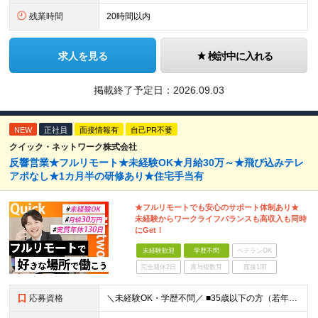
残業時間
20時間以内
求人を見る
検討中に入れる
掲載終了予定日：
2026.09.03
NEW
正社員
面接情報有
自己PR不要
クイック・ネットワーク株式会社
反響営業★フルリモート★未経験OK★月給30万～★飛び込みテレ
アポなし★1カ月半の研修あり★住宅手当有
★フルリモートでも安心のサポート体制あり★
未経験からワークライフバランスも高収入も同時
にGet！
未経験歓迎
学歴不問
ベテランOK
完全週休2日
賞与複数月
面接1回
応募資格
＼未経験OK・学歴不問／ ■35歳以下の方（若年層の長期キャリア形成のため） ■第二新卒OK ■普通自動車免許（AT）をお持ちの方 ▼▽こんな方はぜひご応募ください！▽▼ 「車の運転が好き！」 「地