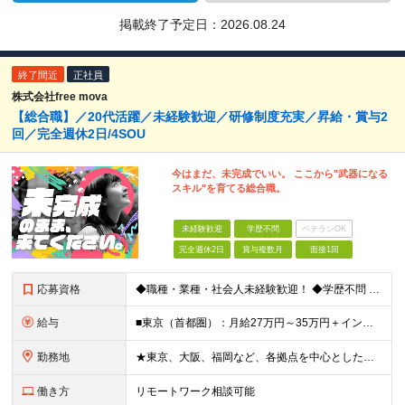
掲載終了予定日：
2026.08.24
終了間近
正社員
株式会社free mova
【総合職】／20代活躍／未経験歓迎／研修制度充実／昇給・賞与2
回／完全週休2日/4SOU
今はまだ、未完成でいい。 ここから"武器になる
スキル"を育てる総合職。
未経験歓迎
学歴不問
ベテランOK
完全週休2日
賞与複数月
面接1回
応募資格
◆職種・業種・社会人未経験歓迎！ ◆学歴不問 ◆34歳以下の方 ※若年層の長期キャリア形成のため ◎メンバーの99％が未経験入社 ◎人柄・ポテンシャル重視採用 ◎早期から活躍したい方大歓迎 経験や
給与
■東京（首都圏）：月給27万円～35万円＋インセンティブ ■大阪：月給25万円～35万円＋インセンティブ ■その他地方：月給23万円～35万円＋インセンティブ ※上記の額には下記の固定残業代を含みま
勤務地
★東京、大阪、福岡など、各拠点を中心とした全国採用 ★仙台、名古屋で積極採用中 ★希望に沿わない転勤なし ★U・Iターン歓迎 ■東京本社 東京都渋谷区道玄坂2-25-12 道玄坂通3階3-1a ■
働き方
リモートワーク相談可能