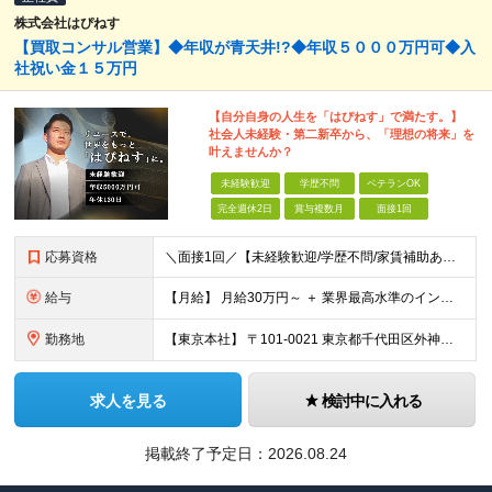
株式会社はぴねす
【買取コンサル営業】◆年収が青天井!?◆年収５０００万円可◆入
社祝い金１５万円
【自分自身の人生を「はぴねす」で満たす。】
社会人未経験・第二新卒から、「理想の将来」を
叶えませんか？
未経験歓迎
学歴不問
ベテランOK
完全週休2日
賞与複数月
面接1回
応募資格
＼面接1回／【未経験歓迎/学歴不問/家賃補助あり】 社会人デビューや、ここからのキャリアアップを実現したい方 人柄を重視した採用を行っています。 書類選考は厳格ではなく、面接は基本1回！ スピーディ
給与
【月給】 月給30万円～ ＋ 業界最高水準のインセンティブ ＋ 各種手当 「稼がせたい」という会社の想いから、還元率は粗利の10～28％に設定。 頑張りがそのまま月収に直結する、嘘のない給与体系です
勤務地
【東京本社】 〒101-0021 東京都千代田区外神田5-2-3 ┗最寄駅：御徒町駅／秋葉原駅 ┗受動喫煙対策：屋内禁煙 ■その他：神奈川県、埼玉県、千葉県や全国への出張もあり ※転居を伴う転勤は
求人を見る
検討中に入れる
掲載終了予定日：
2026.08.24