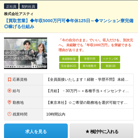
正社員
契約社員
株式会社アスティ
【買取営業】◆年収5000万円可◆年休125日～◆マンション寮完備
◎稼げる仕組み
「今の自分のまま」でいい。収入だけを、別次元
へ。 未経験でも「年収1000万円」を突破できる
理由があります。
未経験歓迎
学歴不問
ベテランOK
完全週休2日
賞与複数月
面接1回
応募資格
【全員面接いたします！経験・学歴不問】 未経験から稼ぎたい人＜第二新卒・社会人デビュー歓迎＞ ☆職種・業種未経験歓迎！未経験から稼げる環境です。 ◇人柄・意欲重視の選考！◇ 面接はお互いのことを知
給与
【月給】 ・30万円～＋各種手当＋インセンティブ ・試用期間(6ヶ月) ※固定残業代は、時間外労働の有無に関わらず月34時間分を月5.6万円支給 ※上記を超える時間外労働分は追加で支給 ※試用期間中の
勤務地
【東京本社】☆ご希望の勤務地を選択可能です！U・Iターン歓迎 〒171-0021 東京都豊島区西池袋２丁目３９－８ ■新宿営業所 「新宿御苑前駅」より徒歩5分、「新宿三丁目駅」より徒歩8分 東京都新
残業時間
10時間以内
求人を見る
検討中に入れる