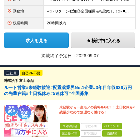
勤務地
≪I・Uターン歓迎◎全国採用＆転勤なし！≫ ■下記エリアにある病院やクリニックでの勤務となります。 ※ご自宅からクリニックへは直行直帰です ＼★マークのついている店舗で積極採用実施中！／ 【関東エリ
残業時間
20時間以内
求人を見る
検討中に入れる
掲載終了予定日：
2026.09.07
正社員
自己PR不要
株式会社富士薬品
ルート営業#未経験歓迎#配置薬業界No.1企業#3年目年収636万円
の先輩在籍#土日祝休み#5連休可#全国募集
未経験から一生モノの資格をGET！ 土日祝休み×
残業少なめで無理なく働ける！
未経験歓迎
学歴不問
ベテランOK
完全週休2日
賞与複数月
面接1回