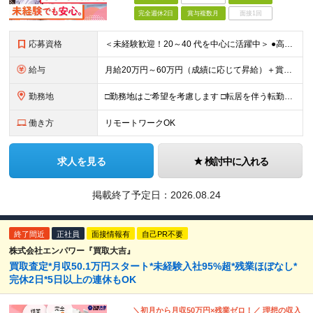
完全週休2日
賞与複数月
面接1回
応募資格
＜未経験歓迎！20～40 代を中心に活躍中＞ ●高卒以上 ●業界・業種未経験OK <こんな方を歓迎します> ・公私ともに生涯活かせる専門知識を身につけたい方 ・ライフステージが変わってもキャリアを築
給与
月給20万円～60万円（成績に応じて昇給）＋賞与年4回 ※前職給与・経験・年齢・能力を考慮の上、決定します ※試用期間3ヶ月あり（期間中の待遇に変更なし） ※入社後2年間は、研修期間として初期補給制
勤務地
□勤務地はご希望を考慮します □転居を伴う転勤はありません ●首都圏第七FA支社 東京都港区虎ノ門3-17-1 TOKYU REIT虎ノ門ビル4F ​●つくばFA支社 茨城県つくば市竹園1-6
働き方
リモートワークOK
求人を見る
検討中に入れる
掲載終了予定日：
2026.08.24
終了間近
正社員
面接情報有
自己PR不要
株式会社エンパワー『買取大吉』
買取査定*月収50.1万円スタート*未経験入社95%超*残業ほぼなし*
完休2日*5日以上の連休もOK
＼初月から月収50万円×残業ゼロ！／ 理想の収入