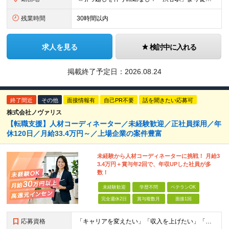
残業時間
30時間以内
求人を見る
検討中に入れる
掲載終了予定日：
2026.08.24
終了間近
その他
面接情報有
自己PR不要
話を聞きたい応募可
株式会社ノヴァリス
【転職支援】人材コーディネーター／未経験歓迎／正社員採用／年
休120日／月給33.4万円～／上場企業の案件豊富
未経験から人材コーディネーターに挑戦！ 月給3
3.4万円＋賞与年2回で、年収UPした社員が多
数！
未経験歓迎
学歴不問
ベテランOK
完全週休2日
賞与複数月
面接1回
応募資格
「キャリアを変えたい」「収入を上げたい」「将来に強いスキルを身につけたい」方歓迎！ ・未経験歓迎 ・学歴不問 ・第二新卒歓迎 ＼経験やスキルではなく、“これから”を重視します／ 「今のままでいい