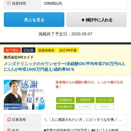
残業時間
20時間以内
求人を見る
検討中に入れる
掲載終了予定日：
2026.09.07
終了間近
正社員
面接情報有
自己PR不要
株式会社HRエイド
メンズクリニックのカウンセラー/未経験OK/平均年収750万円/4人
に1人が年収1000万円超え/成約率90％
患者様からの感謝の数だけ、しっかり稼げる仕
事！
未経験歓迎
学歴不問
ベテランOK
完全週休2日
賞与複数月
面接1回
応募資格
＼「人に感謝されたい方」にピッタリな仕事／ ★第二新卒歓迎・社会人デビューもOK ◆職種・業種未経験OK ◆学歴不問 ★特別なスキルはいりません メンバーに共通しているのは、「何事にも素直に取り組め
給与
■営業の平均年収は720万円！ ■4人に1人が年収1000万円超え 月給27万円～100万円+インセンティブ(平均月20～40万円程) ＜インセンティブ制度について＞ 当社では創業以来、頑張ったら