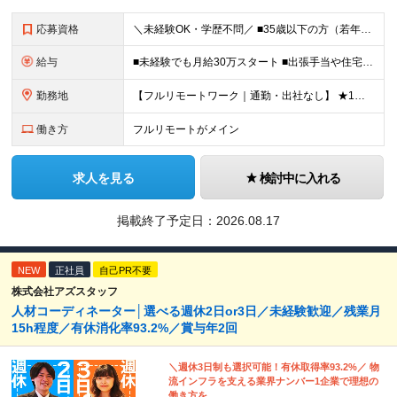
応募資格
＼未経験OK・学歴不問／ ■35歳以下の方（若年層の長期キャリア形成のため） ■第二新卒OK ■普通自動車免許（AT）をお持ちの方 ▼▽こんな方はぜひご応募ください！▽▼ 「車の運転が好き！」 「地
給与
■未経験でも月給30万スタート ■出張手当や住宅手当あり 【東京都・神奈川県】 月給35万円～60万円＋インセンティブ＋賞与＋諸手当 上記月給は、月42時間分の固定残業代（月8万3900円以上）を含
勤務地
【フルリモートワーク｜通勤・出社なし】 ★1人1台社用車貸与 ★転勤なし ★直帰直行OK 【本社】 兵庫県神戸市中央区明石町44 神戸御幸ビル4F ★☆積極採用中☆★ ◆北海道・東北：札幌／福島／
働き方
フルリモートがメイン
求人を見る
検討中に入れる
掲載終了予定日：
2026.08.17
NEW
正社員
自己PR不要
株式会社アズスタッフ
人材コーディネーター│選べる週休2日or3日／未経験歓迎／残業月
15h程度／有休消化率93.2%／賞与年2回
＼週休3日制も選択可能！有休取得率93.2%／ 物
流インフラを支える業界ナンバー1企業で理想の
働き方を。