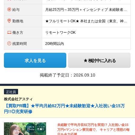
給与
月給25万円～35万円＋インセンティブ 未経験者：月給25万円～＋インセンティブ 経験者：月給35万円～＋インセンティブ （※経験者は営業経験5年以上の方を想定） ※経験・スキルなどを考慮のうえ、
勤務地
★フルリモートOK★ 本社または全国（東京、神奈川、千葉、埼玉、大阪）にあるオフィスの利用も可能です！ ＜本社住所＞ 東京都豊島区南池袋1-16-15リージャス5階 ＜大阪支社＞ 大阪府大阪市北区
働き方
リモートワークOK
残業時間
20時間以内
求人を見る
検討中に入れる
掲載終了予定日：
2026.09.10
正社員
株式会社アスティ
【買取PR職】★平均月給82万円★未経験歓迎★入社祝い金15万
円!!◎充実研修
未経験で平均月収82万円を実現!? 入社祝い金15
万円×マンション寮完備で、 キャリアと理想の毎
日を全力応援