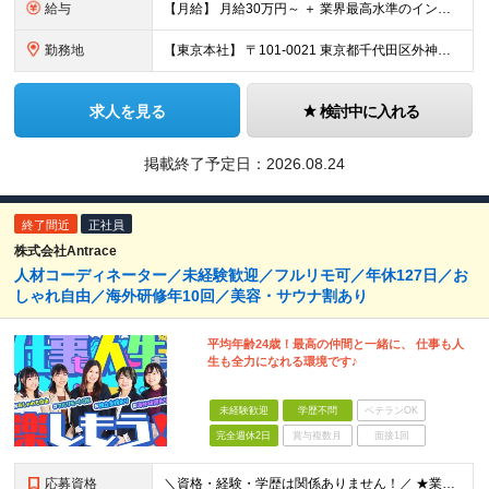
給与
【月給】 月給30万円～ ＋ 業界最高水準のインセンティブ ＋ 各種手当 「稼がせたい」という会社の想いから、還元率は粗利の10～28％に設定。 頑張りがそのまま月収に直結する、嘘のない給与体系です
勤務地
【東京本社】 〒101-0021 東京都千代田区外神田5-2-3 ┗最寄駅：御徒町駅／秋葉原駅 ┗受動喫煙対策：屋内禁煙 ■その他：神奈川県、埼玉県、千葉県や全国への出張もあり ※転居を伴う転勤は
求人を見る
検討中に入れる
掲載終了予定日：
2026.08.24
終了間近
正社員
株式会社Antrace
人材コーディネーター／未経験歓迎／フルリモ可／年休127日／お
しゃれ自由／海外研修年10回／美容・サウナ割あり
平均年齢24歳！最高の仲間と一緒に、 仕事も人
生も全力になれる環境です♪
未経験歓迎
学歴不問
ベテランOK
完全週休2日
賞与複数月
面接1回
応募資格
＼資格・経験・学歴は関係ありません！／ ★業界・職種未経験歓迎！ ★第二新卒、既卒歓迎！ ★社会人未経験歓迎！ ―――――――――― こんな方におススメ！ ―――――――――― ◎ボードゲーム好き