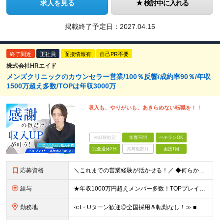
求人を見る
検討中に入れる
掲載終了予定日：
2027.04.15
終了間近
正社員
面接情報有
自己PR不要
株式会社HRエイド
メンズクリニックのカウンセラー営業/100％反響/成約率90％/年収
1500万超え多数/TOPは年収3000万
収入も、やりがいも、あきらめない転職を！！
未経験歓迎
学歴不問
ベテランOK
完全週休2日
賞与複数月
面接1回
応募資格
＼これまでの営業経験が活かせる！／ ◆何らかの営業経験をお持ちの方 ◆学歴不問 ★以下ひとつでも当てはまる方はより歓迎します！ ・個人インセンティブで稼ぐ営業スタイルの経験がある方 ・個人向けの規開
給与
★年収1000万円超えメンバー多数！TOPプレイヤーは年収3500万円！ ★営業メンバーの平均年収750万円 月50件(平均単価60万円)の契約で年収1000万円が可能。 年収2000万円以上も多数
勤務地
≪I・Uターン歓迎◎全国採用＆転勤なし！≫ ■下記エリアにある病院やクリニックでの勤務となります。 ※ご自宅からクリニックへは直行直帰です ＼★マークのついている店舗で積極採用実施中！／ 【関東エリ