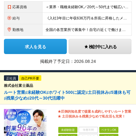
応募資格
＜業界・職種未経験OK／20代～50代まで幅広い年齢層が活躍中＞ ■普通自動車免許（AT限定可）をお持ちの方 └お客様先へ訪問するため、問題なく運転ができる方を想定しています。 ■高卒以上 ■60歳未
給与
《入社3年目に年収636万円＆所長に昇格したメンバーも！》 ◆月給245,796円～269,205円+営業実績手当+諸手当 ※試用期間3ヶ月(待遇同一) ※固定残業代(22.5時間分/35,796円～
勤務地
全国の各営業所で募集中！自宅の近くで働けます。 ※住所は一部の営業所のみ載せています ★詳細は以下のリンクをご覧ください https://www.fujiyakuhin.co.jp/shop/eig
求人を見る
検討中に入れる
掲載終了予定日：
2026.08.24
正社員
自己PR不要
株式会社富士薬品
ルート営業♯未経験OK♯ホワイト500に認定♯土日祝休み♯5連休も可
♯残業少なめ♯20代～30代活躍中
★圧倒的知名度で提案＆成約しやすいルート営業
★ 土日祝休み＆残業少なめで私生活も充実！
未経験歓迎
学歴不問
ベテランOK