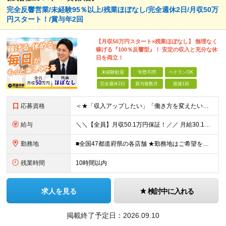
完全反響営業/未経験95％以上/残業ほぼなし/完全週休2日/月収50万
円スタート！/賞与年2回
【月収50万円スタート×残業ほぼなし】 無理なく
稼げる『100％反響型』！ 安定の収入と充分な休
日を両立！
未経験歓迎
学歴不問
ベテランOK
完全週休2日
賞与複数月
面接1回
応募資格
＜★「収入アップしたい」「働き方を変えたい」「スキルを身につけたい」方、大歓迎！★＞ ◆未経験OK ◆学歴不問・第二新卒歓迎 ◆社会人経験1年以上 ★100％人柄、意欲重視の採用です 「新しい環境で
給与
＼＼【全員】月収50.1万円保証！／／ 月給30.1万円＋インセン＋特別手当20万円(半年間)＋賞与 ※経験者は優遇いたします（研修も免除の場合有） ※固定残業代:7万4000円以上/月45時間分
勤務地
■全国47都道府県の各店舗 ★勤務地はご希望を考慮の上、決定します ★今後も店舗を全国に拡大していきます ★U・Iターン歓迎（社宅あり） ★マイカー通勤OK（地域により規定あり。詳細はお問合せくださ
残業時間
10時間以内
求人を見る
検討中に入れる
掲載終了予定日：
2026.09.10