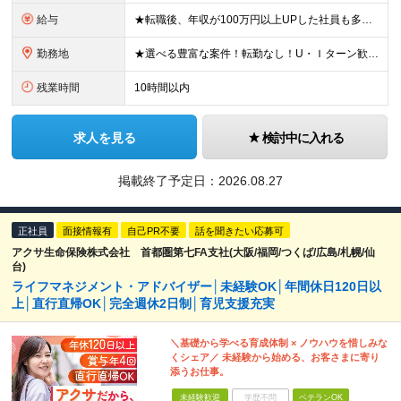
給与
★転職後、年収が100万円以上UPした社員も多数！ 月給33.4万円～45万円＋諸手当＋賞与年2回 ※インセンティブが発生する案件もあります。 【固定残業代について】 なし（残業代は、実際の労働
勤務地
★選べる豊富な案件！転勤なし！U・Ｉターン歓迎！ 東京、神奈川、埼玉、千葉、愛知、大阪、兵庫、京都、広島、福岡をはじめとする全国各地のプロジェクト先。 プライム上場、グロース上場企業の大手～ベンチ
残業時間
10時間以内
求人を見る
検討中に入れる
掲載終了予定日：
2026.08.27
正社員
面接情報有
自己PR不要
話を聞きたい応募可
アクサ生命保険株式会社 首都圏第七FA支社(大阪/福岡/つくば/広島/札幌/仙
台)
ライフマネジメント・アドバイザー│未経験OK│年間休日120日以
上│直行直帰OK│完全週休2日制│育児支援充実
＼基礎から学べる育成体制 × ノウハウを惜しみな
くシェア／ 未経験から始める、お客さまに寄り
添うお仕事。
未経験歓迎
学歴不問
ベテランOK