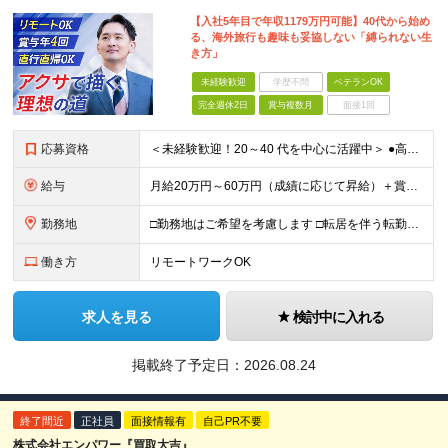
【入社5年目で年収1179万円可能】40代から始め
る、海外旅行も趣味も妥協しない「縛られない生
き方」
未経験歓迎
学歴不問
ベテランOK
完全週休2日
賞与複数月
面接1回
応募資格
＜未経験歓迎！20～40 代を中心に活躍中＞ ●高卒以上 ●業界・業種未経験OK <こんな方を歓迎します> ・公私ともに生涯活かせる専門知識を身につけたい方 ・ライフステージが変わってもキャリアを築
給与
月給20万円～60万円（成績に応じて昇給）＋賞与年4回 ※前職給与・経験・年齢・能力を考慮の上、決定します ※試用期間3ヶ月あり（期間中の待遇に変更なし） ※入社後2年間は、研修期間として初期補給制
勤務地
□勤務地はご希望を考慮します □転居を伴う転勤はありません ●首都圏第七FA支社 東京都港区虎ノ門3-17-1 TOKYU REIT虎ノ門ビル4F ​●つくばFA支社 茨城県つくば市竹園1-6
働き方
リモートワークOK
求人を見る
検討中に入れる
掲載終了予定日：
2026.08.24
終了間近
正社員
面接情報有
自己PR不要
株式会社エンパワー『買取大吉』