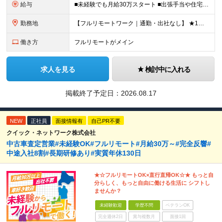
給与
■未経験でも月給30万スタート ■出張手当や住宅手当あり 【東京都・神奈川県】 月給35万円～60万円＋インセンティブ＋賞与＋諸手当 上記月給は、月42時間分の固定残業代（月8万3900円以上）を含
勤務地
【フルリモートワーク｜通勤・出社なし】 ★1人1台社用車貸与 ★転勤なし ★直帰直行OK 【本社】 兵庫県神戸市中央区明石町44 神戸御幸ビル4F ★☆積極採用中☆★ ◆北海道・東北：札幌／福島／
働き方
フルリモートがメイン
求人を見る
検討中に入れる
掲載終了予定日：
2026.08.17
NEW
正社員
面接情報有
自己PR不要
クイック・ネットワーク株式会社
中古車査定営業#未経験OK#フルリモート#月給30万～#完全反響#
中途入社8割#長期研修あり#実質年休130日
★☆フルリモートOK×直行直帰OK☆★ もっと自
分らしく、もっと自由に働ける生活に シフトし
ませんか？
未経験歓迎
学歴不問
ベテランOK
完全週休2日
賞与複数月
面接1回