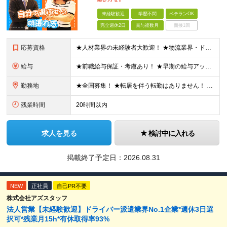
未経験歓迎
学歴不問
ベテランOK
完全週休2日
賞与複数月
面接1回
応募資格
★人材業界の未経験者大歓迎！ ★物流業界・ドライバー経験は不問！ ★学歴不問！ ★第二新卒歓迎！ ★ブランクOK！ ＼こんな方にピッタリです！／ ・「圧倒的No.1」を目指す環境で、熱く働きたい方
給与
★前職給与保証・考慮あり！ ★早期の給与アップが可能です 月給24万9113円以上＋賞与年2回＋各種手当 ※経験やスキルを考慮し決定します。 ※試用期間6カ月（その間の給与・待遇に差異はありません
勤務地
★全国募集！ ★転居を伴う転勤はありません！ ★U・Iターン歓迎！ ＼本社／ 東京都新宿区西新宿1-20-3 西新宿髙木ビル2階 ＼希望の拠点・営業所に配属します！／ 【北海道・東北エリア】 北海
残業時間
20時間以内
求人を見る
検討中に入れる
掲載終了予定日：
2026.08.31
NEW
正社員
自己PR不要
株式会社アズスタッフ
法人営業【未経験歓迎】ドライバー派遣業界No.1企業*週休3日選
択可*残業月15h*有休取得率93%