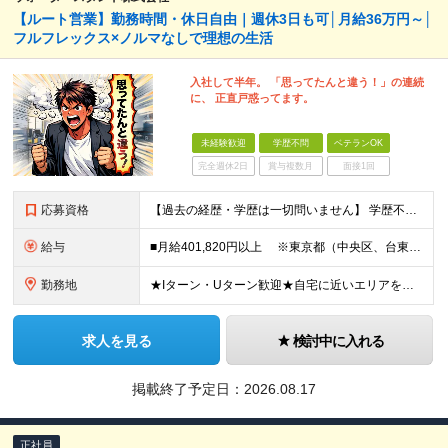
【ルート営業】勤務時間・休日自由｜週休3日も可│月給36万円～│
フルフレックス×ノルマなしで理想の生活
入社して半年。 「思ってたんと違う！」の連続
に、 正直戸惑ってます。
未経験歓迎
学歴不問
ベテランOK
完全週休2日
賞与複数月
面接1回
応募資格
【過去の経歴・学歴は一切問いません】 学歴不問・職種未経験歓迎・業種未経験歓迎 第二新卒・ブランクがある方も歓迎 ・普通自動車運転免許（AT限定可）をお持ちの方 Lお客様先へは社用車で訪問しますが
給与
■月給401,820円以上 ※東京都（中央区、台東区、世田谷区、中野区、豊島区） ■月給386,820円以上 ※東京都（23区以外）、神奈川県、愛知県〈名古屋市〉、大阪府、京都府、兵庫県、滋賀県
勤務地
★Iターン・Uターン歓迎★自宅に近いエリアを選べます 東京/大阪/愛知/神奈川/埼玉/福岡/北海道/山形/茨城/群馬/千葉/山梨/岐阜/静岡/長野/富山/石川/福井/三重/滋賀/京都/兵庫/島根/岡山
求人を見る
検討中に入れる
掲載終了予定日：
2026.08.17
正社員