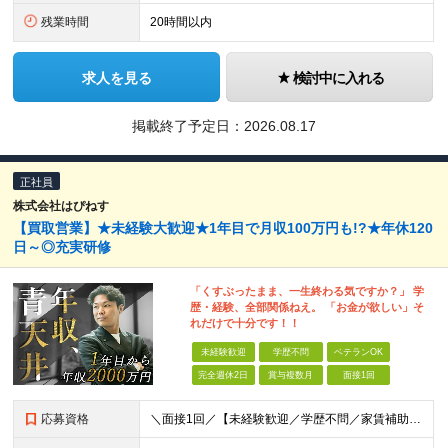
残業時間
20時間以内
求人を見る
検討中に入れる
掲載終了予定日：
2026.08.17
正社員
株式会社はぴねす
【買取営業】★未経験大歓迎★1年目で月収100万円も!?★年休120
日～◎充実研修
「くすぶったまま、一生終わる気ですか？」 学
歴・経験、全部関係ねえ。 「お金が欲しい」そ
れだけで十分です！！
未経験歓迎
学歴不問
ベテランOK
完全週休2日
賞与複数月
面接1回
応募資格
＼面接1回／【未経験歓迎／学歴不問／家賃補助あり】 社会人デビューや＆収入アップを実現したい方 人柄を重視した採用を行っています。 書類選考は厳格ではなく、面接は基本1回！スピーディに選考を進めてい