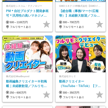
株式会社シスコム・テクノロジー
GMOコネクトHR株式会社【GMOインターネットグループ】
PM＊自社プロダクト開発参画
【総合職（事務/マーケ/広報
可＊汎用性の高いマネジメン
等）】未経験大歓迎／フルリ
トスキル＊年収1000万以上可
モ可で全国募集！年収アップ
500～1100万円
300～700万円
多数★年休最大130日★
フルリモートあり
フルリモートあり
株式会社MiraiBeyond
株式会社ＯＬＣ
動画編集クリエイター※初掲
動画クリエイター
載｜未経験歓迎／フルリモー
（YouTube・TikTok）【フレ
トOK／副業OK
ックス/フルリモ】未経験OK
250～600万円
300～350万円
｜Web研修1年間｜副業OK
フルリモートあり
フルリモートあり