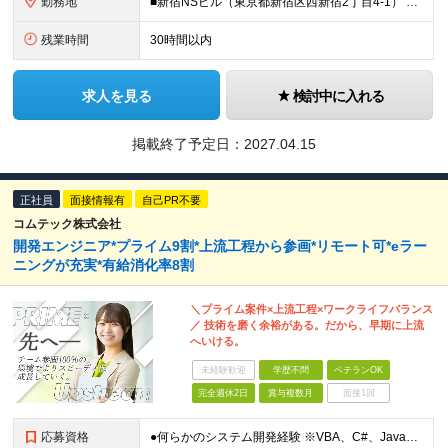
勤務地
■新宿NSビル（東京都新宿区西新宿2丁目4-1） ※(変更の範囲)当社の管轄する全ての事業所の範囲において、勤務地の変更を命ずることがあります（転居を伴うものを含む。ただし配属先のDX推進部は東京に
残業時間
30時間以内
求人を見る
検討中に入れる
掲載終了予定日：
2027.04.15
正社員
面接情報有
自己PR不要
コムテック株式会社
開発エンジニア*プライム9割*上流工程から参画*リモート可*eラー
ニングが充実*有給消化率8割
＼プライム案件×上流工程×ワークライフバランス
／ 技術を磨く余裕がある。だから、早期に上流
へいける。
未経験歓迎
学歴不問
ベテランOK
完全週休2日
賞与複数月
面接1回
応募資格
●何らかのシステム開発経験 ※VBA、C#、Java、.NETなどオブジェクト指向言語の経験者は歓迎します！ ●学歴不問 ＼こんな方にぴったり／ ◆「ただの作業者」から抜け出したい方 ◆エンドユーザ