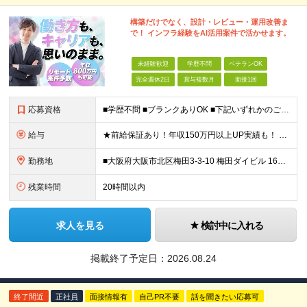
構築だけでなく、設計・レビュー・運用改善ま
で！ インフラ経験をAI活用案件で活かせます。
未経験歓迎
学歴不問
ベテランOK
完全週休2日
賞与複数月
面接1回
応募資格
■学歴不問 ■ブランクありOK ■下記いずれかのご経験または資格をお持ちの方 ・サーバー、ネットワーク、クラウドいずれかの設計・構築経験 ・AWS、Azure、GCPなどのクラウド環境での実務経験 ・
給与
★前給保証あり！年収150万円以上UP実績も！ ★年収800万円以上も可能 ★賞与やインセンティブ、各種手当あり ----------------------- ■上流・レビュー・提案参画クラスの方
勤務地
■大阪府大阪市北区梅田3-3-10 梅田ダイビル 16階 JR「大阪駅」（JR各線）徒歩約5分／阪急・阪神「大阪梅田駅」（阪急各線・阪神本線）徒歩約8分 ■大阪府大阪市北区芝田2-7-18 LUCI
残業時間
20時間以内
求人を見る
検討中に入れる
掲載終了予定日：
2026.08.24
終了間近
正社員
面接情報有
自己PR不要
話を聞きたい応募可