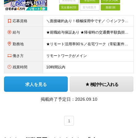
未経験歓迎
学歴不問
ベテランOK
完全週休2日
賞与複数月
面接1回
応募資格
＼面接確約あり！積極採用中です／ ◇インフラエンジニアとしての経験1年以上（言語・業界・開発規模不問） ◇学歴不問 ★＼以下の"レアスキル"をお持ちの方は面接確約／★ 以下のスキルをお持ちの方は面接を
給与
★前職給与保証あり ★帰省時の交通費半額負担や家賃補助あり ★上京支援制度あり（引っ越し費用や初期費用は会社負担） ★資格補助&ジム費用補助もあり ★待機時は自社開発案件にジョイン！ ⇒そのため常に月
勤務地
★リモート活用率90％／在宅ワーク（常駐案件の紹介も可能です） ★東京・神奈川への転居を前提とした地方からの応募も大歓迎です！ 【横浜本社 住所】 神奈川県横浜市中区常盤町二丁目11番地 KY常盤町
働き方
リモートワークがメイン
残業時間
10時間以内
求人を見る
検討中に入れる
掲載終了予定日：
2026.09.10
1