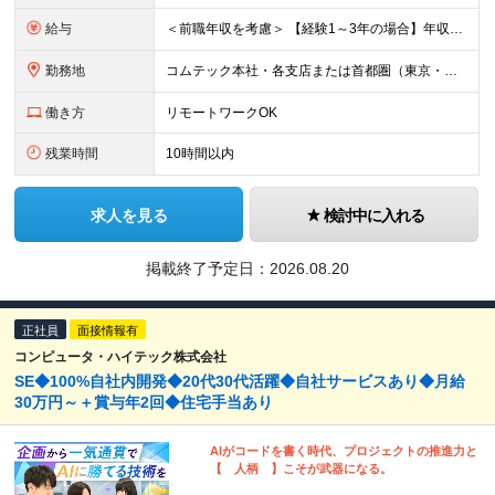
給与
＜前職年収を考慮＞ 【経験1～3年の場合】年収410万円～464万円 月給29万6000円～月給33万5500円+賞与年2回（6・12月） ※みなし残業代（10時間分／2万2000円～2万3500円）
勤務地
コムテック本社・各支店または首都圏（東京・神奈川・埼玉・千葉）のクライアント様のワークスペースにて勤務いただきます。 ※転居を伴う異動はありません ＜各拠点について＞ ■東京本社／東京都港区芝浦1-
働き方
リモートワークOK
残業時間
10時間以内
求人を見る
検討中に入れる
掲載終了予定日：
2026.08.20
正社員
面接情報有
コンピュータ・ハイテック株式会社
SE◆100%自社内開発◆20代30代活躍◆自社サービスあり◆月給
30万円～＋賞与年2回◆住宅手当あり
AIがコードを書く時代、プロジェクトの推進力と
【 人柄 】こそが武器になる。