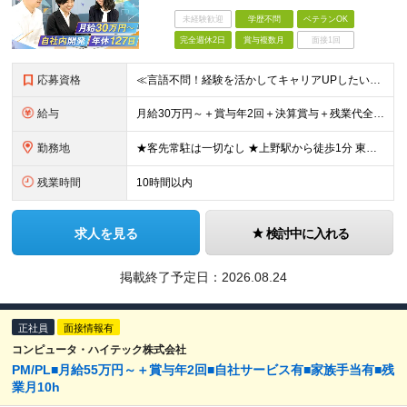
未経験歓迎
学歴不問
ベテランOK
完全週休2日
賞与複数月
面接1回
応募資格
≪言語不問！経験を活かしてキャリアUPしたい方を歓迎します◎≫ ■学歴不問 ■開発経験をお持ちの方（経験年数不問）
給与
月給30万円～＋賞与年2回＋決算賞与＋残業代全額支給＋各手当 ※月給の金額は経験やスキルを考慮して、決定します ※残業代は別途全額支給します ※試用期間6ヶ月（期間中の給与・待遇に差異はありません）
勤務地
★客先常駐は一切なし ★上野駅から徒歩1分 東京都台東区東上野3丁目18-7 上野駅前ビル ※（変更の範囲）上記を除く当社関連勤務地
残業時間
10時間以内
求人を見る
検討中に入れる
掲載終了予定日：
2026.08.24
正社員
面接情報有
コンピュータ・ハイテック株式会社
PM/PL■月給55万円～＋賞与年2回■自社サービス有■家族手当有■残
業月10h