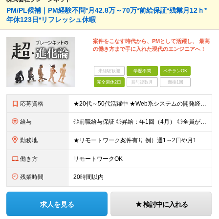
PM/PL候補｜PM経験不問*月42.8万～70万*前給保証*残業月12ｈ*
年休123日*リフレッシュ休暇
案件をこなす時代から、PMとして活躍し、 最高
の働き方まで手に入れた現代のエンジニアへ！
未経験歓迎
学歴不問
ベテランOK
完全週休2日
賞与複数月
面接1回
応募資格
★20代～50代活躍中 ★Web系システムの開発経験3年程度ある方 (業界不問） またはチームをまとめた経験のある方（人数不問） ★学歴不問
給与
◎前職給与保証 ◎昇給：年1回（4月） ◎全員が毎年昇給しています！ ◎決算賞与：年1回（3月）※業績に応じて決算賞与支給 ◎想定年収：540万円～880万円 ■月給：42.8万円～70万円 ※経
勤務地
★リモートワーク案件有り 例）週1～2日や月1日の出社など ★転居を伴う転勤はありません ★勤務地は希望を考慮して決定 ▼下記エリアのいずれかのプロジェクト先となります 東京都、神奈川県、埼玉県、千
働き方
リモートワークOK
残業時間
20時間以内
求人を見る
検討中に入れる