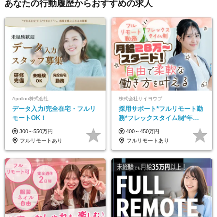
あなたの行動履歴からおすすめの求人
Apollon株式会社
株式会社サイヨウブ
データ入力/完全在宅・フルリ
採用サポート*フルリモート勤
モートOK！
務*フレックスタイム制*年休
120日*土日祝休み*残業ほぼな
300～550万円
400～450万円
し*育児中社員8割以上
フルリモートあり
フルリモートあり