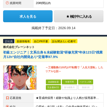
残業時間
20時間以内
求人を見る
検討中に入れる
掲載終了予定日：
2026.09.14
正社員
面接情報有
自己PR不要
話を聞きたい応募可
株式会社ブレーンネット
初級エンジニア｜文系出身＆未経験歓迎*研修充実*年休123日*残業
月12h*自社内開発あり*定着率97.9%
～工場勤務の20代がIT転職で「人生大逆転」した
リアルな話～
未経験歓迎
学歴不問
ベテランOK
完全週休2日
賞与複数月
面接1回
応募資格
★育成枠採用！経験や知識より人柄が採用基準です ★文系出身や未経験、第二新卒の方大歓迎 ★20代～30代活躍中 ■学歴不問 ■PCの基本操作ができる方（Word、Excelへの文字入力など） ≪こ
給与
◎昇給：年1回（4月） ◎全員が毎年昇給しています！ ◎決算賞与：年1回（3月）※業績に応じて決算賞与支給 ◎想定年収：307万円～385万円 ■月給：24.3万円～31万円 ※経験・能力等を考慮