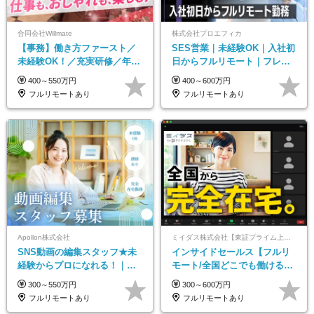
合同会社Willmate
株式会社プロエフィカ
【事務】働き方ファースト／
SES営業｜未経験OK｜入社初
未経験OK！／充実研修／年休
日からフルリモート｜フレッ
127日～／残業なし／平均20代
クス可｜残業月平均10h以下｜
400～550万円
400～600万円
／リモートOK
事業立ち上げメンバー
フルリモートあり
フルリモートあり
Apollon株式会社
ミイダス株式会社【東証プライム上場パーソルグループ】
SNS動画の編集スタッフ★未
インサイドセールス【フルリ
経験からプロになれる！｜お
モート/全国どこでも働ける】
うちで働くフルリモート｜残
未経験OK*土日祝休み*残業少
300～550万円
300～600万円
業ゼロで18時退勤◎
なめ*在宅勤務手当あり
フルリモートあり
フルリモートあり