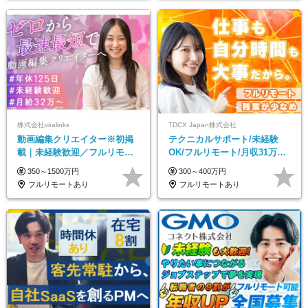
株式会社viralinks
TDCX Japan株式会社
動画編集クリエイター※初掲
テクニカルサポート/未経験
載｜未経験歓迎／フルリモー
OK/フルリモート/月収31万円
トOK／月給32万＋賞与
可/月最大3万のインセンティ
350～1500万円
300～400万円
ブ支給/平均年齢33歳
フルリモートあり
フルリモートあり