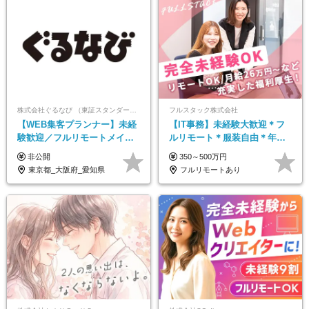
株式会社ぐるなび （東証スタンダード上場）
フルスタック株式会社
【WEB集客プランナー】未経
【IT事務】未経験大歓迎＊フ
験歓迎／フルリモートメイン
ルリモート＊服装自由＊年休
／プライム上場／土日祝休み
125日以上＊残業なし＊月給26
非公開
350～500万円
／東京・大阪・名古屋
万円以上
東京都_大阪府_愛知県
フルリモートあり