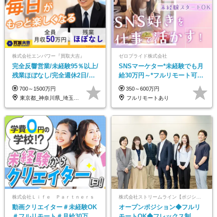
株式会社エンパワー『買取大吉』
ゼロプライド株式会社
完全反響営業/未経験95％以上/
SNSマーケター*未経験でも月
残業ほぼなし/完全週休2日/月
給30万円～*フルリモート可
収50万円スタート！/賞与年2
*SNS好き歓迎*年休130日*有
700～1500万円
350～600万円
回
休取得率100%
東京都_神奈川県_埼玉県_千葉県_大阪府…
フルリモートあり
株式会社Ｌｉｆｅ Ｐａｒｔｎｅｒｓ
株式会社ストリームライン【ポジションマッチ登録】
動画クリエイター＃未経験OK
オープンポジション◆フルリ
＃フルリモート＃月給30万～#
モートOK◆フレックス制