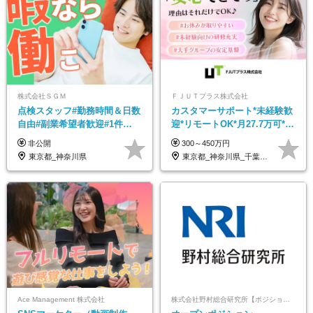
株式会社ＳＧＭ
ＦＪＵＴプラス株式会社
点検スタッフ#勤務時間＆日数
カスタマーサポート*未経験歓
自由#副業希望者歓迎#1件
迎*リモートOK*月27.7万可*賞
13,000円#フリーターOK#資格
与年2回*転勤なし*連休
非公開
300～450万円
スキル不要
OK/ZE010232
東京都_神奈川県
東京都_神奈川県_千葉県_大阪府_愛知県…
Ace Management 株式会社
株式会社野村総合研究所【ポジションマッチ登録】