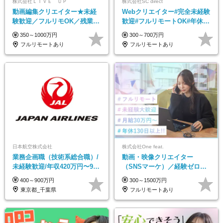
株式会社ＬＩＶＥ ＵＰ
株式会社SC direct
動画編集クリエイター★未経
Webクリエイター#完全未経験
験歓迎／フルリモOK／残業な
歓迎#フルリモートOK#年休
し／年間休日125日／髪・服・
130日#残業月5h以下#全国募
350～1000万円
300～700万円
ネイル自由／研修充実で安心
集#最大1年の研修
フルリモートあり
フルリモートあり
日本航空株式会社
株式会社One feat.
業務企画職（技術系総合職）/
動画・映像クリエイター
未経験歓迎/年収420万円〜900
（SNSマーケ）／経験ゼロか
万円/リモートフレックス可
ら一流へ／フルリモートOK／
400～900万円
300～1500万円
月給30万円～／年休130日以上
東京都_千葉県
フルリモートあり