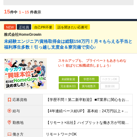
15
件中
1～15
件表示
NEW
正社員
自己PR不要
話を聞きたい応募可
株式会社HomeGrowin
未経験エンジニア/資格取得金は総額158万円！月々もらえる手当と
福利厚生多数！引っ越し支度金＆寮完備で安心♪
スキルアップも、 プライベートもあきらめな
い！ 欲ばりに転職成功しましょう♪
未経験歓迎
学歴不問
ベテランOK
完全週休2日
賞与複数月
面接1回
応募資格
【学歴不問！第二新卒歓迎】 ■IT業界に関心をお持ちの方 【IT業界未経験者の方へ】 ITエンジニアという仕事は、パソコンの前でずっとにらめっこを しているイメージがありますが、意外とそうではないん
給与
【4年連続ベース給UP】 基本給：24万円以上＋残業代(全額)＋各種手当 ※みなし残業なし ※基本給は経験や前職の給与を十分に考慮します ※交通費別途支給 ※6ヶ月間の試用期間があります（給与・待遇は
勤務地
【リモート×出社】ハイブリットな働き方が可能！ 東京、神奈川のプロジェクト先 ■本社 神奈川県横浜市神奈川区栄町3-12 パシフィックマークス横浜イースト6F ■事業所(東京都最寄駅のみ記載) サ
働き方
リモートワークOK