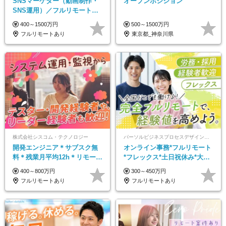
SNSマーケター（動画制作・
オープンポジション
SNS運用）／フルリモートOK
／未経験歓迎【モットーは…
400～1500万円
500～1500万円
遊び感覚で仕事をする♪】
フルリモートあり
東京都_神奈川県
株式会社シスコム・テクノロジー
パーソルビジネスプロセスデザイン株式会社 事業開発本部
開発エンジニア＊サブスク無
オンライン事務*フルリモート
料＊残業月平均12h＊リモート
*フレックス*土日祝休み*大手
あり＊20～40代活躍中＊時間
パーソルグループ*オンライン
400～800万円
300～450万円
休可
面接*30～40代活躍中
フルリモートあり
フルリモートあり