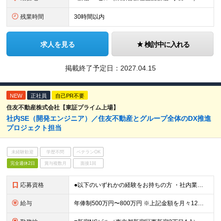
残業時間
30時間以内
求人を見る
検討中に入れる
掲載終了予定日：
2027.04.15
NEW
正社員
自己PR不要
住友不動産株式会社【東証プライム上場】
社内SE（開発エンジニア）／住友不動産とグループ全体のDX推進
プロジェクト担当
未経験歓迎
学歴不問
ベテランOK
完全週休2日
賞与複数月
面接1回
応募資格
●以下のいずれかの経験をお持ちの方 ・社内業務システムの設計、開発、運⽤経験 ・C#、VB.NET、ASP.NET、Javaいずれかでのソフト開発経験 ・Oracle、SQLを使ったシステム開発、運⽤
給与
年俸制500万円〜800万円 ※上記金額を月々12分割支給 ※前職年収、経験、実績を幅広く考慮して決定します。 ※上記年俸には固定残業代（月額約40時間分／9万8,800円～）が含まれます。残業がない