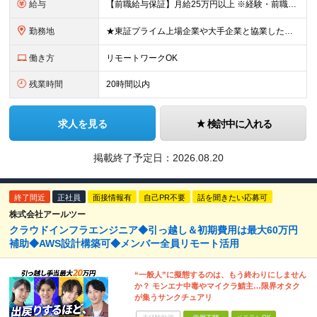
給与
【前職給与保証】月給25万円以上 ※経験・前職給与を考慮の上、前職給与以上を保証します ※上記金額には固定残業代（月30時間分／4万円～）を含みます。超過分は別途全額支給します。 ※試用期間6ヶ月（
勤務地
★東証プライム上場企業や大手企業と協業したプロジェクトがメインです！ ★東京都23区内や横浜を中心とした各プロジェクト先にて勤務します ※プロジェクト先により、リモートワークも可能です ※都度、ご希望
働き方
リモートワークOK
残業時間
20時間以内
求人を見る
検討中に入れる
掲載終了予定日：
2026.08.20
終了間近
正社員
面接情報有
自己PR不要
話を聞きたい応募可
株式会社アールツー
クラウドインフラエンジニア◆引っ越し＆初期費用は最大60万円
補助◆AWS設計構築可◆メンバー全員リモート活用
“一般人”に擬態するのは、もう終わりにしません
か？ モンエナ中毒やマイクラ鯖主…限界オタク
が集うサンクチュアリ