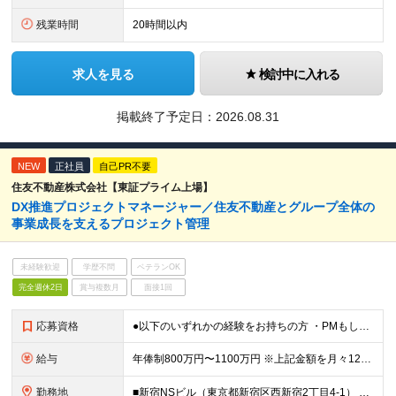
残業時間
20時間以内
求人を見る
検討中に入れる
掲載終了予定日：
2026.08.31
NEW
正社員
自己PR不要
住友不動産株式会社【東証プライム上場】
DX推進プロジェクトマネージャー／住友不動産とグループ全体の
事業成⻑を⽀えるプロジェクト管理
未経験歓迎
学歴不問
ベテランOK
完全週休2日
賞与複数月
面接1回
応募資格
●以下のいずれかの経験をお持ちの方 ・PMもしくはPLの経験 ・データベースを⽤いたシステムの設計、開発 ・基幹業務システムの設計、開発、運⽤経験 ≪開発環境≫ ●C#、VB.NET、ASP.NET
給与
年俸制800万円〜1100万円 ※上記金額を月々12分割支給 ※前職年収、経験、実績を幅広く考慮して決定します。 ※上記年俸には固定残業代（月額約40時間分／15万8千円～）が含まれます。残業がない場
勤務地
■新宿NSビル（東京都新宿区西新宿2丁目4-1） ※(変更の範囲)当社の管轄する全ての事業所の範囲において、勤務地の変更を命ずることがあります（転居を伴うものを含む。ただし配属先のDX推進部は東京に