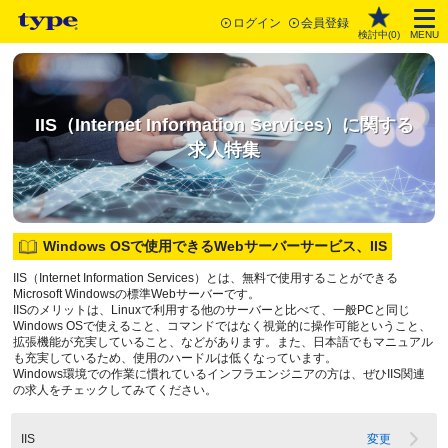
ログイン
会員登録
検討中(
0
)
MENU
IIS（Internet Information Services）に関する
求人特集
Windows OSで使用できるWebサーバーサービス、IIS
IIS（Internet Information Services）とは、無料で使用することができる
Microsoft Windowsの標準Webサーバーです。
IISのメリットは、Linuxで利用する他のサーバーと比べて、一般PCと同じ
Windows OSで使えること、コマンドではなく視覚的に操作可能ということ、
拡張機能が充実していること、などがあります。また、日本語でもマニュアル
も充実しているため、使用のハードルは低くなっています。
Windows環境での作業に慣れているインフラエンジニアの方は、ぜひIIS関連
の求人をチェックしてみてください。
IIS
変更