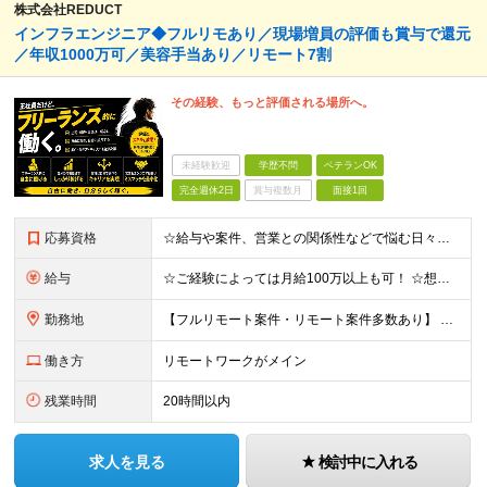
株式会社REDUCT
インフラエンジニア◆フルリモあり／現場増員の評価も賞与で還元
／年収1000万可／美容手当あり／リモート7割
その経験、もっと評価される場所へ。
未経験歓迎
学歴不問
ベテランOK
完全週休2日
賞与複数月
面接1回
応募資格
☆給与や案件、営業との関係性などで悩む日々から解放されましょう！ ☆経験の浅い初級エンジニアの方も、キャリア相談のつもりでお気軽にご応募ください◎ ●インフラエンジニアとしての実務経験をお持ちの方（工
給与
☆ご経験によっては月給100万以上も可！ ☆想定年収400万～1300万円 ☆Udemyなどの費用も会社負担！美容手当もあり◎ ◆月給30万円～100万円 (固定残業代含む)＋各種手当＋賞与1回 ※
勤務地
【フルリモート案件・リモート案件多数あり】 ◆東京都(23区内)、神奈川県、千葉県、埼玉県などの各プロジェクト先 ◆本社：東京都渋谷区恵比寿西2-8-4 EX恵比寿西ビル5階 ※(変更の範囲)上記を
働き方
リモートワークがメイン
残業時間
20時間以内
求人を見る
検討中に入れる