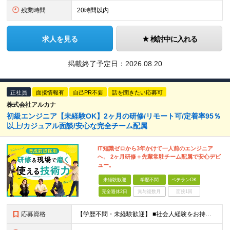
残業時間
20時間以内
求人を見る
検討中に入れる
掲載終了予定日：
2026.08.20
正社員
面接情報有
自己PR不要
話を聞きたい応募可
株式会社アルカナ
初級エンジニア【未経験OK】2ヶ月の研修/リモート可/定着率95％
以上/カジュアル面談/安心な完全チーム配属
IT知識ゼロから3年かけて一人前のエンジニア
へ。 2ヶ月研修＋先輩常駐チーム配属で安心デビ
ュー。
未経験歓迎
学歴不問
ベテランOK
完全週休2日
賞与複数月
面接1回
応募資格
【学歴不問・未経験歓迎】 ■社会人経験をお持ちの方 （業界・職種不問） ■基本的なPC操作ができる方 （文字入力やメール送信ができれば問題ありません） IT知識やエンジニア経験は一切問いません。