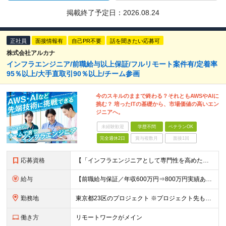
掲載終了予定日：
2026.08.24
正社員
面接情報有
自己PR不要
話を聞きたい応募可
株式会社アルカナ
インフラエンジニア/前職給与以上保証/フルリモート案件有/定着率
95％以上/大手直取引90％以上/チーム参画
今のスキルのままで終わる？それともAWSやAIに
挑む？ 培ったITの基礎から、市場価値の高いエン
ジニアへ。
未経験歓迎
学歴不問
ベテランOK
完全週休2日
賞与複数月
面接1回
応募資格
【「インフラエンジニアとして専門性を高めたい」という方を歓迎！】 ◆インフラエンジニアとしての実務経験が1年以上ある方 ┗開発経験、ヘルプデスク、テスターなど前職からキャリアチェンジしたい方も歓迎です
給与
【前職給与保証／年収600万円⇒800万円実績あり】月給27万円以上 ※経験・前職給与を考慮の上、前職給与以上を保証します ※上記金額には固定残業代（月30時間分／4万円～）を含みます。超過分は別途
勤務地
東京都23区のプロジェクト ※プロジェクト先もしくはリモートワークがメインです ※都度、ご希望をお伺いした上で決定します 【本社】 東京都渋谷区恵比寿2-28-7-101 (変更の範囲)上記を除く
働き方
リモートワークがメイン