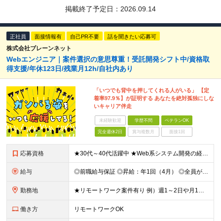
掲載終了予定日：
2026.09.14
正社員
面接情報有
自己PR不要
話を聞きたい応募可
株式会社ブレーンネット
Webエンジニア｜案件選択の意思尊重！受託開発シフト中/資格取
得支援/年休123日/残業月12h/自社内あり
「いつでも背中を押してくれる人がいる」 【定
着率97.9％】が証明する あなたを絶対孤独にしな
いキャリア伴走
未経験歓迎
学歴不問
ベテランOK
完全週休2日
賞与複数月
面接1回
応募資格
★30代～40代活躍中 ★Web系システム開発の経験がある方 (業界・年数不問） ★学歴不問
給与
◎前職給与保証 ◎昇給：年1回（4月） ◎全員が毎年昇給しています！ ◎決算賞与：年1回（3月）※業績に応じて決算賞与支給 ◎想定年収：378万円～534万円 ■月給：30万円～42.4万円 ※経
勤務地
★リモートワーク案件有り 例）週1～2日や月1日の出社など ★転居を伴う転勤はありません ★勤務地は希望を考慮して決定 ▼下記エリアのいずれかのプロジェクト先となります 東京都、神奈川県、埼玉県、千
働き方
リモートワークOK