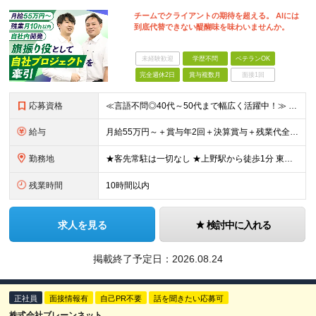
チームでクライアントの期待を超える。 AIには
到底代替できない醍醐味を味わいませんか。
未経験歓迎
学歴不問
ベテランOK
完全週休2日
賞与複数月
面接1回
応募資格
≪言語不問◎40代～50代まで幅広く活躍中！≫ ■学歴不問 ■開発経験をお持ちの方 ★PM/PL、社内管理職などマネジメント経験をお持ちの方は優遇します！
給与
月給55万円～＋賞与年2回＋決算賞与＋残業代全額支給＋各手当 ※月給の金額は経験やスキルを考慮して、決定します ※残業代は別途全額支給します ※試用期間6ヶ月（期間中の給与・待遇に差異はありません）
勤務地
★客先常駐は一切なし ★上野駅から徒歩1分 東京都台東区東上野3丁目18-7 上野駅前ビル ※（変更の範囲）上記を除く当社関連勤務地
残業時間
10時間以内
求人を見る
検討中に入れる
掲載終了予定日：
2026.08.24
正社員
面接情報有
自己PR不要
話を聞きたい応募可
株式会社ブレーンネット