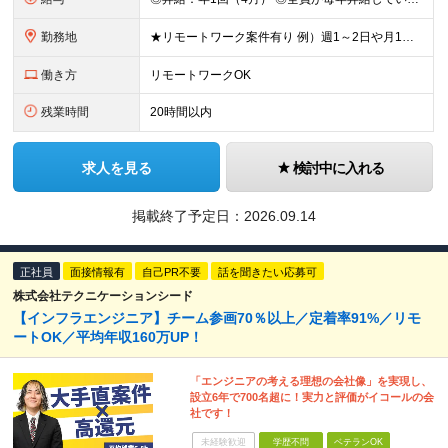
勤務地
★リモートワーク案件有り 例）週1～2日や月1日の出社など ★転居を伴う転勤はありません ★勤務地は希望を考慮して決定 ▼下記エリアのいずれかのプロジェクト先となります 東京都、神奈川県、埼玉県、千
働き方
リモートワークOK
残業時間
20時間以内
求人を見る
検討中に入れる
掲載終了予定日：
2026.09.14
正社員
面接情報有
自己PR不要
話を聞きたい応募可
株式会社テクニケーションシード
【インフラエンジニア】チーム参画70％以上／定着率91%／リモ
ートOK／平均年収160万UP！
「エンジニアの考える理想の会社像」を実現し、
設立6年で700名超に！実力と評価がイコールの会
社です！
未経験歓迎
学歴不問
ベテランOK