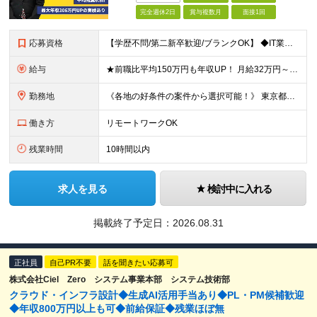
完全週休2日
賞与複数月
面接1回
応募資格
【学歴不問/第二新卒歓迎/ブランクOK】 ◆IT業界での何らかの実務経験を半年以上お持ちの方 ※経験した工程・使用製品などは不問です。 ◆学歴不問
給与
★前職比平均150万円も年収UP！ 月給32万円～67万円＋決算賞与 ※上記には、30時間分（5万7千円～12万1千円）の固定残業代が含まれています。 ◇超過分は別途支給 ◇試用期間3ヶ月（期間中の
勤務地
《各地の好条件の案件から選択可能！》 東京都、神奈川県、千葉県、埼玉県、大阪府、愛知県、福岡県の各プロジェクト先 ※希望を最大限考慮 ※リモート案件あり ※転居を伴う転勤なし ※U・Iターンも歓迎
働き方
リモートワークOK
残業時間
10時間以内
求人を見る
検討中に入れる
掲載終了予定日：
2026.08.31
正社員
自己PR不要
話を聞きたい応募可
株式会社Ciel Zero システム事業本部 システム技術部
クラウド・インフラ設計◆生成AI活用手当あり◆PL・PM候補歓迎
◆年収800万円以上も可◆前給保証◆残業ほぼ無