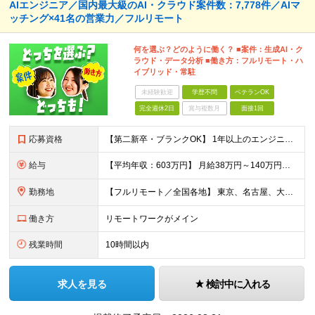
AIエンジニア／国内最大級のAI・クラウド案件数：7,778件／AIマ
ッチング×41名の営業力／フルリモート
何を選ぶ？どのように働く？ ■案件：生成AI・ク
ラウド・データ分析 ■働き方：フルリモート・ハ
イブリッド・常駐
未経験歓迎
学歴不問
ベテランOK
完全週休2日
賞与複数月
面接1回
応募資格
【第二新卒・ブランクOK】 1年以上のエンジニア経験がある方(開発・インフラ・工程・言語一切不問） 文理・学歴不問 【三上さんの事例】 転職前 AWS案件を希望していましたが、資格や評価軸が不明確で
給与
【平均年収：603万円】 月給38万円～140万円＋諸手当（経験者） 【平均年収603万円】 ※案件の契約内容や昇給額などはすべて開示します。 ※経験や能力を考慮し決定します。 ※月給には固定残業
勤務地
【フルリモート／全国各地】 東京、名古屋、大阪、福岡を中心とした全国のプロジェクトにアサイン。 ※プロジェクトは完全選択制です。 ※フルリモート、ハイブリッド型、常駐案件から自由に選択可能です。 ※転
働き方
リモートワークがメイン
残業時間
10時間以内
求人を見る
検討中に入れる