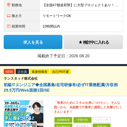
勤務地
【全国47都道府県】に大型プロジェクトあり！ 主要勤務地： 北海道/宮城県/栃木県/埼玉県/千葉県/東京都/神奈川県/愛知県/大阪府/京都府/兵庫県/広島県/福岡県/熊本県 ※勤務エリアは、あなたの
働き方
リモートワークOK
残業時間
10時間以内
求人を見る
検討中に入れる
掲載終了予定日：
2026.08.20
NEW
正社員
面接情報有
自己PR不要
ランスタッド株式会社
初級ITエンジニア◆全国募集/在宅研修有/必ずIT業務配属/月収例
29.5万円/Web面接1回/SE
「将来のためにスキルを身につけたい」 そんな
想いから、未経験でIT業界に挑戦した先輩がたく
さんいます！
未経験歓迎
学歴不問
ベテランOK
完全週休2日
賞与複数月
面接1回