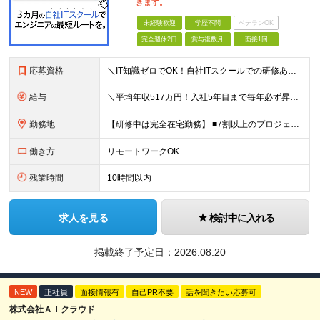
きます。
未経験歓迎
学歴不問
ベテランOK
完全週休2日
賞与複数月
面接1回
応募資格
＼IT知識ゼロでOK！自社ITスクールでの研修あり／ ■完全未経験OK(文系出身70％) ■第二新卒歓迎 ■学歴不問 └社会人未経験の方も歓迎します！ 5名以上の採用を予定しているので、同期と入社も
給与
＼平均年収517万円！入社5年目まで毎年必ず昇給／ ■賞与年3回 ■年収800万円以上も可 ■入社3年以上の平均年収469.2万円 月給23万2000円以上＋賞与年3回＋各種手当 ☆入社5年目まで最
勤務地
【研修中は完全在宅勤務】 ■7割以上のプロジェクトでリモートワークを導入 ■フルリモートもあり ■一都三県のプロジェクト先 ■転居を伴う転勤なし ＜プロジェクト先＞ 東京・神奈川・千葉・埼玉でのプロ
働き方
リモートワークOK
残業時間
10時間以内
求人を見る
検討中に入れる
掲載終了予定日：
2026.08.20
NEW
正社員
面接情報有
自己PR不要
話を聞きたい応募可
株式会社ＡＩクラウド