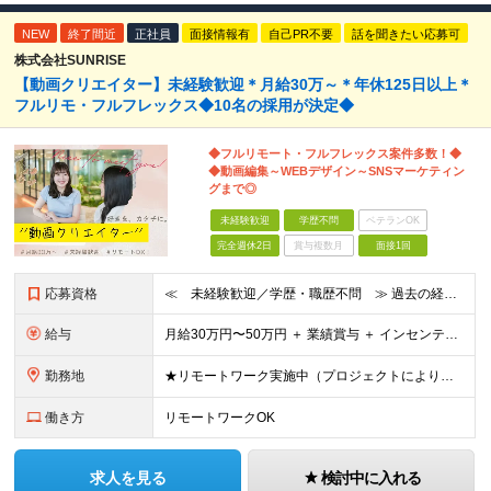
NEW
終了間近
正社員
面接情報有
自己PR不要
話を聞きたい応募可
株式会社SUNRISE
【動画クリエイター】未経験歓迎＊月給30万～＊年休125日以上＊
フルリモ・フルフレックス◆10名の採用が決定◆
◆フルリモート・フルフレックス案件多数！◆
◆動画編集～WEBデザイン～SNSマーケティン
グまで◎
未経験歓迎
学歴不問
ベテランOK
完全週休2日
賞与複数月
面接1回
応募資格
≪ 未経験歓迎／学歴・職歴不問 ≫ 過去の経歴は一切不問。 「いままで」よりも「これから」を 重視した採用を行っています！ ▼▼こんな想いがある方大歓迎▼▼ ・WEBデザインに興味がある！ ・自由な
給与
⽉給30万円〜50万円 ＋ 業績賞与 ＋ インセンティブ賞与 経験者：35万円～ ※IT新人時25万円〜 ※経験・スキルを考慮の上、決定します。 ※経験者は別途優遇！ ★試⽤期間：3ヶ⽉ ★学
勤務地
★リモートワーク実施中（プロジェクトによりフルリモートもあり） ★配属先は希望を最⼤限考慮
働き方
リモートワークOK
求人を見る
検討中に入れる