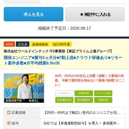
求人を見る
検討中に入れる
掲載終了予定日：
2026.08.17
NEW
正社員
面接情報有
自己PR不要
株式会社ワールドインテック ITS事業部【東証プライム上場グループ】
開発エンジニア■賞与3ヵ月分■7割上流■クラウド研修あり■リモー
ト案件多数■月平均残業8.5h/SI
40代・50代が100名以上活躍！経験こそ最強の武
器。 年齢で選択肢を狭めない"最後の転職"がここ
に！
未経験歓迎
学歴不問
ベテランOK
完全週休2日
賞与複数月
面接1回
応募資格
【20代～60代まで幅広い世代のエンジニアが活躍してます】 ■学歴不問 ■転職回数不問 ■開発経験（年数不問）をお持ちの方
給与
当社では【単価連動型給与】を導入！ 参画案件の契約単価に連動して給与が決定。 還元率は単価の【70％～80％】と東証プライム上場グループとして高水準です！（社会保険料・教育コスト含む） ■関東：月給