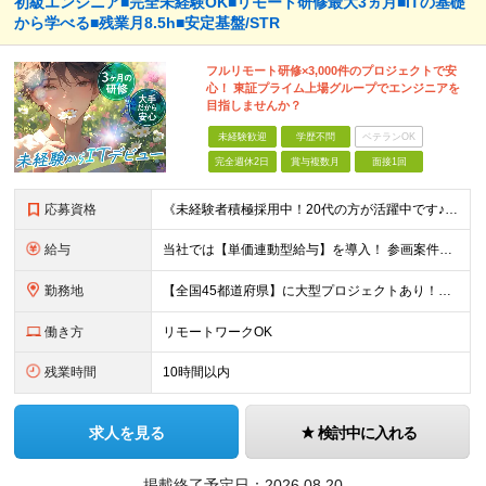
初級エンジニア■完全未経験OK■リモート研修最大3ヵ月■ITの基礎
から学べる■残業月8.5h■安定基盤/STR
フルリモート研修×3,000件のプロジェクトで安
心！ 東証プライム上場グループでエンジニアを
目指しませんか？
未経験歓迎
学歴不問
ベテランOK
完全週休2日
賞与複数月
面接1回
応募資格
《未経験者積極採用中！20代の方が活躍中です♪》 ◎約4割が実務未経験入社！ ■学歴・職歴は一切問いません！ ■第二新卒の方もお気軽にご相談ください♪ ■入社してから数年は、転勤の可能性があります
給与
当社では【単価連動型給与】を導入！ 参画案件の契約単価に連動して給与が決定。 還元率は単価の【70％～80％】と東証プライム上場グループとして高水準です！（社会保険料・教育コスト含む） ■関東：月給
勤務地
【全国45都道府県】に大型プロジェクトあり！※ 四国・沖縄を除く 主要勤務地： 北海道/宮城県/栃木県/埼玉県/千葉県/東京都/神奈川県/愛知県/大阪府/京都府/兵庫県/広島県/福岡県/熊本県 ※勤
働き方
リモートワークOK
残業時間
10時間以内
求人を見る
検討中に入れる
掲載終了予定日：
2026.08.20