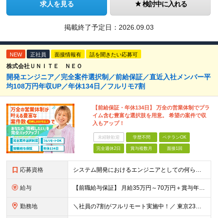
求人を見る
検討中に入れる
掲載終了予定日：
2026.09.03
NEW
正社員
面接情報有
話を聞きたい応募可
株式会社ＵＮＩＴＥ ＮＥＯ
開発エンジニア／完全案件選択制／前給保証／直近入社メンバー平
均108万円年収UP／年休134日／フルリモ7割
【前給保証・年休134日】 万全の営業体制でプラ
イム含む豊富な選択肢を用意。 希望の案件で収
入もアップ！
未経験歓迎
学歴不問
ベテランOK
完全週休2日
賞与複数月
面接1回
応募資格
システム開発におけるエンジニアとしての何らかの実務経験（年数不問） ※要件定義、基本設計、詳細設計、製造、検証、運用保守 少しでも実務経験があれば、まずは気軽にエントリーしてみてください！ ／／／／
給与
【前職給与保証】 月給35万円～70万円＋賞与年2回＋各種手当 ※前職の給与・スキル・経験を考慮の上、決定いたします。 ※月給には固定残業代（月30時間分／5万円～10万円）を含みます。超過分は別途
勤務地
＼社員の7割がフルリモート実施中！／ 東京23区内など1都3県を中心としたプロジェクト先での勤務となります。 ※勤務地は希望を考慮します ≪本社≫ 東京都渋谷区恵比寿南1丁目3番7号 隅越ビル5階