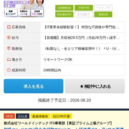
未経験歓迎
学歴不問
ベテランOK
完全週休2日
賞与複数月
面接1回
応募資格
【IT業界未経験歓迎！】 特別なIT資格や専門知識は必要ありません。 ・学歴不問（文系・理系不問） ・第二新卒、既卒の方も歓迎 ・20代を中心に幅広い年代が活躍中 ・基本的なPC操作ができる方 ・タ
給与
【首都圏】月収例29.5万円（月給26万円＋諸手当） 【東海・関西】月収例28.5万円（月給25万円＋諸手当） 【九州】月収例26万円（月給23万円＋諸手当） ※経験・スキル・前職給与を踏まえ、総合
勤務地
《転勤なし・全エリア積極採用中！》 ＊U・Iターンも歓迎 ＊研修はオンライン実施 ★勤務エリアは下記よりお選びいただけます★ 【首都圏】東京・神奈川・千葉・埼玉 【東海】愛知 【関西】大阪、京都、兵庫
働き方
リモートワークOK
残業時間
10時間以内
求人を見る
検討中に入れる
掲載終了予定日：
2026.08.20
NEW
正社員
面接情報有
自己PR不要
株式会社ワールドインテック ITS事業部【東証プライム上場グループ】