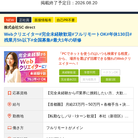
掲載終了予定日：
2026.08.20
NEW
正社員
面接情報有
自己PR不要
株式会社SC direct
Webクリエイター#完全未経験歓迎#フルリモートOK#年休130日#
残業月5h以下#全国募集#最大1年の研修
「PCでネットを使うのはいつも検索する程度」
から、 場所を選ばず活躍できる憧れのWebクリ
エイターへ！
未経験歓迎
学歴不問
ベテランOK
完全週休2日
賞与複数月
面接1回
応募資格
【完全未経験からIT業界に挑戦したい方、大歓迎！】 ●応募年齢制限：34歳まで（若年層の長期キャリア形成を図るため） ★学歴不問・転職回数不問 ★第二新卒・社会人デビューOK 【こんな方を求めていま
給与
【首都圏】 月給23万円～50万円＋各種手当＋決算賞与 【大阪】 月給22万円～50万円＋各種手当＋決算賞与 【愛知】 月給21.5万円～50万円＋各種手当＋決算賞与 【福岡・宮城】 月給20万
勤務地
【転勤なし／U・Iターン歓迎】 本社（新宿区）、大阪支店、名古屋支店または東京都・神奈川県・千葉県・埼玉県・愛知県・大阪府・福岡県をはじめ、全国のプロジェクト先 ※ご希望を最大限考慮して配属先を決定
働き方
フルリモートがメイン