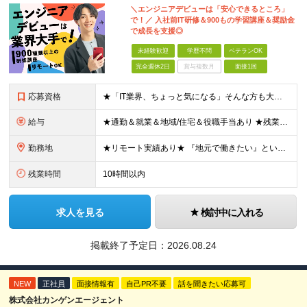
＼エンジニアデビューは「安心できるところ」
で！／ 入社前IT研修＆900もの学習講座＆奨励金
で成長を支援◎
未経験歓迎
学歴不問
ベテランOK
完全週休2日
賞与複数月
面接1回
応募資格
★「IT業界、ちょっと気になる」そんな方も大歓迎！ ■学歴不問 ■未経験・第二新卒歓迎 ■知識・経験はこれから身につけていければOK！ □■ステップアップ■□ 社内システム開発やインフラ構築などジャ
給与
★通勤＆就業＆地域/住宅＆役職手当あり ★残業代は全額支給 ★選べる給与制度あり！ ■東京・神奈川・千葉・埼玉勤務の場合 月給24.5万円～55万円＋諸手当 （残業代は全額支給） (20,000円の
勤務地
★リモート実績あり★ 『地元で働きたい』という希望に、業界トップクラス約7,000件の取引事業所数、90,000件以上のプロジェクトから検討をいたします。 全国の取引先での就業となります（沖縄を除
残業時間
10時間以内
求人を見る
検討中に入れる
掲載終了予定日：
2026.08.24
NEW
正社員
面接情報有
自己PR不要
話を聞きたい応募可
株式会社カンゲンエージェント