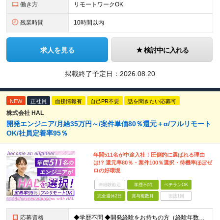
働き方
リモートワークOK
残業時間
10時間以内
求人を見る
検討中に入れる
掲載終了予定日：
2026.08.20
NEW
正社員
面接情報有
自己PR不要
話を聞きたい応募可
株式会社 HAL
開発エンジニア/月給35万円～/案件単価80％還元＋α/フルリモート
OK/社員定着率95％
年間511名が中途入社！圧倒的に選ばれる理由
は!? 還元率80％・案件100％選択・待機率ほぼゼ
ロの好環境
未経験歓迎
学歴不問
ベテランOK
完全週休2日
賞与複数月
面接1回
応募資格
◆学歴不問 ◆開発経験をお持ちの方（経験年数不問） ＜こんな方は大歓迎！＞ ◎今の収入をもっと増やしたい ◎もっと上流の案件で活躍したい ◎将来のキャリアにつながる案件に携わりたい ◎自分のやりたい