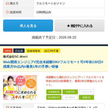
働き方
フルリモートがメイン
残業時間
10時間以内
求人を見る
検討中に入れる
掲載終了予定日：
2026.08.20
NEW
正社員
面接情報有
自己PR不要
株式会社SC direct
Web開発エンジニア#完全未経験OK#フルリモート可#年休130日#
残業月5h以内#最長1年の手厚い研修
未経験から憧れのエンジニアへ！フルリモート＆
年休130日の好環境で、 最長1年の研修からスタ
ート。
未経験歓迎
学歴不問
ベテランOK
完全週休2日
賞与複数月
面接1回