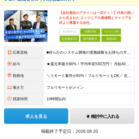
【会社都合のアサインは一切ナシ！】代表の想い
から生まれた エンジニアの価値観とキャリアを
何より尊重する会社。
未経験歓迎
学歴不問
ベテランOK
完全週休2日
賞与複数月
面接1回
応募資格
■何らかのシステム開発の実務経験をお持ちの方(3年以上) ■学歴不問 ≪こんな方にピッタリ≫ □ スキルや経験に見合う正当な収入を得たい □ PGからSEへのステップアップなど上流工程に挑戦したい
給与
★還元率最大80%！平均年収530万円！ 月給40万円～60万円＋業績賞与 想定年収：年収500万円～800万円 ※スキルや経験、担当案件により変動します。 ◎スキルや経験を考慮し、優遇します
勤務地
＼リモート案件が83%！フルリモートもOK／ 在宅勤務、または東京、神奈川、埼玉、千葉のプロジェクト先 ★リモート率83%！フルリモート案件も多数！ ★転居を伴う転勤はありません ■本社 東京都港区
働き方
フルリモートがメイン
残業時間
10時間以内
求人を見る
検討中に入れる
掲載終了予定日：
2026.08.20