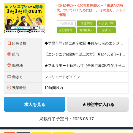
≪月給46万〜×100%案件選択≫ 「生成AIの時
代、ついていくためには…」 その焦り、ルトラ
で解消。
未経験歓迎
学歴不問
ベテランOK
完全週休2日
賞与複数月
面接1回
応募資格
◆学歴不問 / 第二新卒歓迎 ◆何かしらのエンジニア経験をお持ちの方 （言語・期間・フェーズ不問） 経験浅めの方も遠慮なくご応募ください！ ■入社前Q＆A ────── ◎実力に見合った報酬が手に
給与
【エンジニア経験6年以上の方】 月給46万円～100万円（固定残業代含む） ※上記月給には月30時間分の固定残業代（月8万7,400円～月19万円）を含む。超過分は全額支給。 【エンジニア経験4年以
勤務地
★フルリモート勤務も可（全国応募OK/住宅手当を支給します） ※案件によって常駐が必要になる場合があります。 ※希望がない限り、転勤はありません ※U・Iターン歓迎 ★ルトラの社員は全国各地で活躍中
働き方
フルリモートがメイン
残業時間
10時間以内
求人を見る
検討中に入れる
掲載終了予定日：
2026.08.17