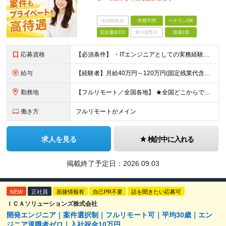
未経験歓迎
学歴不問
ベテランOK
完全週休2日
賞与複数月
面接1回
応募資格
【必須条件】 ・ITエンジニアとしての実務経験が1年以上ある方 ※開発・インフラ・運用保守など分野・フェーズは不問！ ※学歴不問 【歓迎条件】 ・基本設計、詳細設計などの経験がある方 ・AWS, G
給与
【経験者】月給40万円～120万円(固定残業代含む)+各種手当 ※月給には、みなし残業手当(月30時間／5万8,000円～15万7,000円)を含みます ※上記を超える時間外労働分は追加で支給します
勤務地
【フルリモート／全国各地】 ★全国どこからでも参画可能！フルリモート案件も多数！ ※プロジェクトは100%選択制。あなたの希望を最優先します。 ※フルリモート、ハイブリッド、常駐案件から自由に選択可能
働き方
フルリモートがメイン
求人を見る
検討中に入れる
掲載終了予定日：
2026.09.03
NEW
正社員
面接情報有
自己PR不要
話を聞きたい応募可
ＩＣＡソリューションズ株式会社
開発エンジニア｜案件選択制｜フルリモート可｜平均30歳｜エン
ジニア退職者ゼロ｜入社祝金10万円