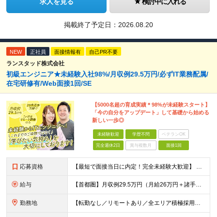
求人を見る
検討中に入れる
掲載終了予定日：
2026.08.20
NEW
正社員
面接情報有
自己PR不要
ランスタッド株式会社
初級エンジニア★未経験入社98%/月収例29.5万円/必ずIT業務配属/
在宅研修有/Web面接1回/SE
【5000名超の育成実績＊98%が未経験スタート】
「今の自分をアップデート」して基礎から始める
新しい一歩◎
未経験歓迎
学歴不問
ベテランOK
完全週休2日
賞与複数月
面接1回
応募資格
【最短で面接当日に内定！完全未経験大歓迎】 ・業種／職種未経験歓迎 ・社会人デビュー、第二新卒、既卒者大歓迎 ・学歴不問（文系、理系不問） ・20代～30代、男女問わず活躍中 ・服装、髪色自由 ・明確
給与
【首都圏】月収例29.5万円（月給26万円＋諸手当） 【東海・関西】月収例28.5万円（月給25万円＋諸手当） 【九州】月収例26万円（月給23万円＋諸手当） ※経験・スキル・前職給与を踏まえ、総合
勤務地
【転勤なし／リモートあり／全エリア積極採用】 ・大手企業のプロジェクト中心 ・勤務エリアや配属先は希望を考慮 ・研修はリモートメインで実施 ・UIターン歓迎 ＜主なエリア＞ ■首都圏…東京・神奈川・