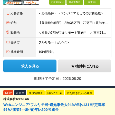
完全週休2日
賞与複数月
面接1回
応募資格
＜必須条件＞ ・エンジニアとしての実務経験5年以上 ＜尚可条件＞ ・PM、PL経験 ・後輩指導やチームリーダーなど、何らかのリード経験 ※リーダー未経験の方のご応募も大歓迎です！ポテンシャル採用を
給与
【前職給与保証】 月給35万円～70万円＋賞与年2回＋各種手当 ※前職の給与・スキル・経験を考慮の上、決定いたします。 ※月給には固定残業代（月30時間分／5万円～10万円）を含みます。超過分は別途
勤務地
＼社員の7割がフルリモート実施中！／ 東京23区内など1都3県を中心としたプロジェクト先での勤務となります。 ※勤務地は希望を考慮します ≪本社≫ 東京都渋谷区恵比寿南1丁目3番7号 隅越ビル5階
働き方
フルリモートがメイン
残業時間
10時間以内
求人を見る
検討中に入れる
掲載終了予定日：
2026.08.20
NEW
正社員
面接情報有
自己PR不要
話を聞きたい応募可
株式会社Tech Lab
Webエンジニア*フルリモ可*還元率最大94%*年休131日*定着率
99％*残業5～8h*前年比500％成長