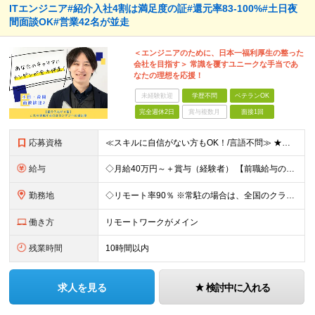
ITエンジニア#紹介入社4割は満足度の証#還元率83-100%#土日夜
間面談OK#営業42名が並走
＜エンジニアのために、日本一福利厚生の整った
会社を目指す＞ 常識を覆すユニークな手当であ
なたの理想を応援！
未経験歓迎
学歴不問
ベテランOK
完全週休2日
賞与複数月
面接1回
応募資格
≪スキルに自信がない方もOK！/言語不問≫ ★第二新卒歓迎・ブランクがある方も歓迎！ ◆学歴不問 ◆微経験OK（何らかのエンジニア実務経験を1年以上お持ちの方） ＼エンジニアの皆様の不満を解決しま
給与
◇月給40万円～＋賞与（経験者） 【前職給与の総収入額を保証】 ※上記には固定残業代（30時間分／6万7000円～）が含まれています。超過分は時間外手当を別途支給。 ※試用期間3ヶ月（期間中は契約社員
勤務地
◇リモート率90％ ※常駐の場合は、全国のクライアント案件にアサイン予定（東京・神奈川・埼玉・千葉・愛知・大阪・福岡メイン） 【拠点】 ◆本社／東京都渋谷区道玄坂1丁目10番8号 渋谷道玄坂東急ビル
働き方
リモートワークがメイン
残業時間
10時間以内
求人を見る
検討中に入れる