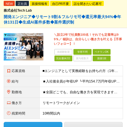
NEW
正社員
面接情報有
自己PR不要
話を聞きたい応募可
株式会社Tech Lab
開発エンジニア◆リモート9割＆フルリモ可◆還元率最大94%◆年
休131日◆生成AI案件多数◆案件選択制
＼設立2年で社員数100名！それでも定着率は9
9％／ 秘訣は、自分らしい働き方を叶える【手厚
いフォロー】！
未経験歓迎
学歴不問
ベテランOK
完全週休2日
賞与複数月
面接1回
応募資格
■エンジニアとして実務経験をお持ちの方（1年以上） ■学歴不問 ■既卒・第二新卒OK ☆Tech Labの事業内容、ビジョンに共感できる⽅はぜひご応募ください！ ☆意欲重視の採用です！ 「経歴に自信
給与
★入社後全員が年収UP ┗平均154.7万円年収UP！ ┗最大380万円UPの実績も 月給35万円～100万円＋決算賞与＋各種手当 【 給与イメージ 】 ■経験1年以上…月給35万円～＋決算賞与
勤務地
★全国どこでも、自由な働き方を実現できます！ 全国のプロジェクト先やフルリモート環境での勤務も可能です。 ＼自由度の高い働き方、叶えます／ ・フルリモートで働きたい ・ハイブリットに働きたい ・家庭
働き方
リモートワークがメイン
残業時間
10時間以内