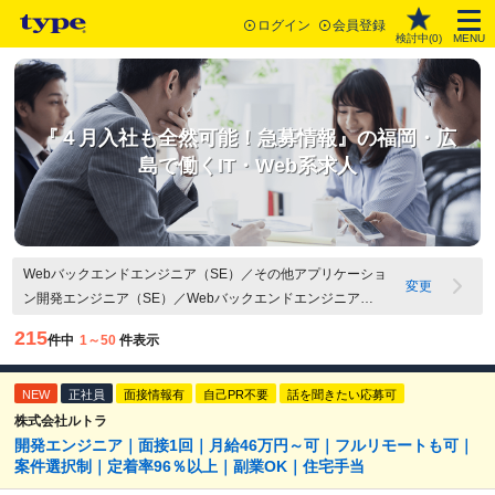
ログイン
会員登録
検討中(
0
)
MENU
『４月入社も全然可能！急募情報』の福岡・広
島で働くIT・Web系求人
Webバックエンドエンジニア（SE）／その他アプリケーショ
変更
ン開発エンジニア（SE）／Webバックエンドエンジニア
（PG）／Webアプリケーション開発（PM・PL）／Webディレ
215
件中
1～50
件表示
クター・Webプロデューサー／Webデザイナー・コーダー・コ
ンテンツ企画／広島県／福岡県／急募求人
NEW
正社員
面接情報有
自己PR不要
話を聞きたい応募可
株式会社ルトラ
開発エンジニア｜面接1回｜月給46万円～可｜フルリモートも可｜
案件選択制｜定着率96％以上｜副業OK｜住宅手当