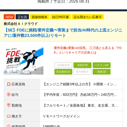
掲載終了予定日：
2026.08.31
NEW
正社員
面接情報有
自己PR不要
話を聞きたい応募可
株式会社ＡＩクラウド
【SE】FDEに挑戦/要件定義〜実装まで担当/AI時代の上流エンジニ
アに/案件数23,500件以上/リモート
要件定義×実装×AI活用。 三刀流とも言える「FD
E」というキャリアの正体とは
未経験歓迎
学歴不問
ベテランOK
完全週休2日
賞与複数月
面接1回
応募資格
【エンジニア経験3年以上の方】 ※開発・インフラ・工程・言語一切不問 ※文理・学歴不問 【歓迎条件】 ◆Python実務経験がある方 ◆LLM・生成AIを使った開発経験がある方 ◆要件定義・顧客折衝
給与
【平均年収：603万円】 月給38万円～140万円＋諸手当（経験者） 【平均年収603万円】 ※案件の契約内容や昇給額などはすべて開示します。 ※経験や能力を考慮し決定します。 ※月給には固定残業
勤務地
【フルリモート／全国各地】 東京、名古屋、大阪、福岡を中心とした全国のプロジェクトにアサイン。 ※プロジェクトは完全選択制です。 ※フルリモート、ハイブリッド型、常駐案件から自由に選択可能です。 ※転
働き方
リモートワークがメイン
残業時間
10時間以内