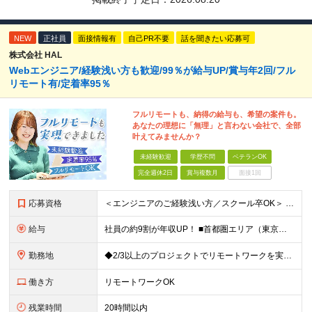
NEW
正社員
面接情報有
自己PR不要
話を聞きたい応募可
株式会社 HAL
Webエンジニア/経験浅い方も歓迎/99％が給与UP/賞与年2回/フル
リモート有/定着率95％
フルリモートも、納得の給与も、希望の案件も。
あなたの理想に「無理」と言わない会社で、全部
叶えてみませんか？
未経験歓迎
学歴不問
ベテランOK
完全週休2日
賞与複数月
面接1回
応募資格
＜エンジニアのご経験浅い方／スクール卒OK＞ ◆学歴不問 ◆未経験OK ＜こんな方は大歓迎！＞ ◎今の収入に不満がある方 ◎新しい言語・スキルに挑戦したい方 ◎腰を据えて活躍したい方 ◎頑張りを評価
給与
社員の約9割が年収UP！ ■首都圏エリア（東京、神奈川、千葉、埼玉勤務） 月給25万円～26万円（固定残業代含む） ※固定残業代は、時間外労働の有無に関わらず17時間分を30,000円～31,200
勤務地
◆2/3以上のプロジェクトでリモートワークを実施中！ ≪自社拠点≫ ・東京本社／東京都千代田区丸の内二丁目6番1号 丸の内パークビルディング6階 ・関西支社／⼤阪府⼤阪市中央区安⼟町2-3-13 ⼤
働き方
リモートワークOK
残業時間
20時間以内