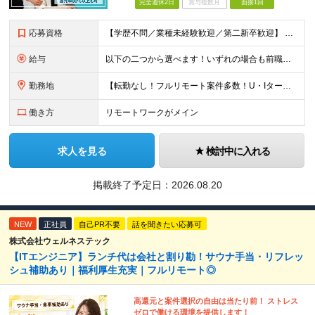
完全週休2日
賞与複数月
面接1回
応募資格
【学歴不問／業種未経験歓迎／第二新卒歓迎】 ■IT・システムエンジニアの実務経験をお持ちの方※工程や使用言語、経験年数は不問 ◎転職回数は不問 ＼下記のような方にオススメ／ ・安定した収入を得たい方
給与
以下の二つから選べます！いずれの場合も前職の給与を考盛し給与シミュレーションを作成します。 【プロセス型（コツコツ給与を上げたい方向け）】 ■月給25万円～50万円 ※年齢や社歴、仕事の取り組み姿勢
勤務地
【転勤なし！フルリモート案件多数！U・Iターン歓迎】 一都三県を中心に豊富な案件を保有しております！ 東京・愛知・大阪・広島・福岡・新潟の 各プロジェクト先または自社拠点 ※勤務地は希望を考慮します
働き方
リモートワークがメイン
求人を見る
検討中に入れる
掲載終了予定日：
2026.08.20
NEW
正社員
自己PR不要
話を聞きたい応募可
株式会社ウェルネステック
【ITエンジニア】ランチ代は会社と割り勘！サウナ手当・リフレッ
シュ補助あり｜福利厚生充実｜フルリモート◎
高還元と案件選択の自由は当たり前！ ストレス
ゼロで働ける環境を提供します！