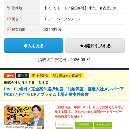
勤務地
【フルリモート／全国各地】 東京、名古屋、大阪、福岡を中心とした全国のプロジェクトにアサイン。 ※プロジェクトは完全選択制です。 ※フルリモート、ハイブリッド型、常駐案件から自由に選択可能です。 ※転
働き方
リモートワークがメイン
残業時間
10時間以内
求人を見る
検討中に入れる
掲載終了予定日：
2026.08.31
NEW
正社員
面接情報有
話を聞きたい応募可
株式会社ＵＮＩＴＥ ＮＥＯ
PM・PL候補／完全案件選択制度／前給保証・直近入社メンバー平
均108万円年収UP／プライム上場企業案件多数
【前給保証・年休134日】 向上心に満ちた若手が
集まる環境。 彼らの才能を花開かせるリーダー
を高待遇でお迎え！
未経験歓迎
学歴不問
ベテランOK