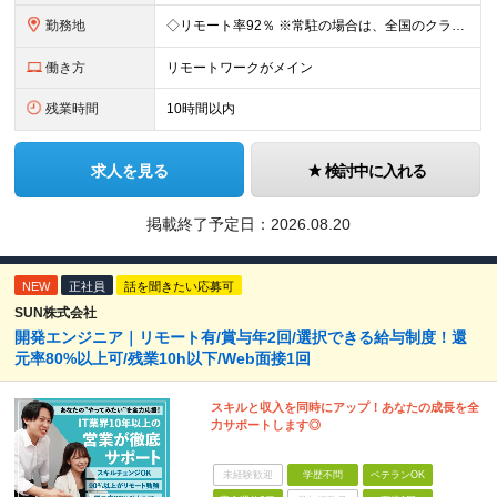
勤務地
◇リモート率92％ ※常駐の場合は、全国のクライアント案件にアサイン予定（東京・神奈川・埼玉・千葉・愛知・大阪・福岡メイン） 【拠点】 ◆本社／東京都渋谷区道玄坂1丁目10番8号 渋谷道玄坂東急ビル
働き方
リモートワークがメイン
残業時間
10時間以内
求人を見る
検討中に入れる
掲載終了予定日：
2026.08.20
NEW
正社員
話を聞きたい応募可
SUN株式会社
開発エンジニア｜リモート有/賞与年2回/選択できる給与制度！還
元率80%以上可/残業10h以下/Web面接1回
スキルと収入を同時にアップ！あなたの成長を全
力サポートします◎
未経験歓迎
学歴不問
ベテランOK