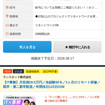
給与
給与についてお気軽にご相談ください！（カジュアル面談可能） 月給35万円～＋各種手当＋賞与2回 ※固定残業代は、時間外労働の有無に関わらず40時間分を87,500円～支給 ※超過分は別途支給 ※試用
勤務地
◆2/3以上のプロジェクトでリモートワークを実施中！ ≪自社拠点≫ ・東京本社／東京都千代田区丸の内二丁目6番1号 丸の内パークビルディング6階 ・関西支社／⼤阪府⼤阪市中央区安⼟町2-3-13 ⼤
働き方
リモートワークOK
残業時間
20時間以内
求人を見る
検討中に入れる
掲載終了予定日：
2026.08.17
NEW
正社員
面接情報有
自己PR不要
ランスタッド株式会社
【IT事務】月収例29.5万円／未経験98％／1ヶ月のリモート研修／
既卒・第二新卒歓迎／年間休日123日/OW
＼「ITって難しそう…」からでOK！／ 1ヶ月研
修で始めるIT事務◎