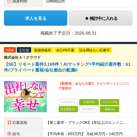
残業時間
10時間以内
求人を見る
検討中に入れる
掲載終了予定日：
2026.08.31
NEW
正社員
面接情報有
自己PR不要
話を聞きたい応募可
株式会社ＡＩクラウド
【SE】リモート案件3,169件！AIマッチング×平均紹介案件数：61
件/プライベート重視/会社都合の配属0
【勤務地：あなたの家】 フルリモートエンジニ
ア採用中
未経験歓迎
学歴不問
ベテランOK
完全週休2日
賞与複数月
面接1回
応募資格
【第二新卒・ブランクOK】1年以上のエンジニア経験がある方(開発・インフラ・工程・言語一切不問） 文理・学歴不問 【歓迎条件】 ◆AI・クラウド案件に参画したい方 ◆下流工程から上流工程へステップア
給与
【平均年収：603万円】 月給38万円～140万円＋諸手当（経験者） 【平均年収603万円】 ※案件の契約内容や昇給額などはすべて開示します。 ※経験や能力を考慮し決定します。 ※月給には固定残業