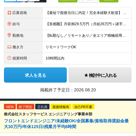
応募資格
【最短で面接当日に内定！完全未経験大歓迎】 ・業種／職種未経験歓迎 ・社会人デビュー、第二新卒、既卒者大歓迎 ・学歴不問（文系、理系不問） ・20代～30代、男女問わず活躍中 ・服装、髪色自由 ・明確
給与
【首都圏】月収例29.5万円（月給26万円＋諸手当） 【東海・関西】月収例28.5万円（月給25万円＋諸手当） 【九州】月収例26万円（月給23万円＋諸手当） ※経験・スキル・前職給与を踏まえ、総合
勤務地
【転勤なし／リモートあり／全エリア積極採用中】 ・大手企業のプロジェクトが中心 ・勤務エリアは希望を考慮し決定 ・研修はリモートメインで実施します ・U&Iターンの方も大歓迎◎ ＜主なエリア＞ ■首
働き方
リモートワークOK
残業時間
10時間以内
求人を見る
検討中に入れる
掲載終了予定日：
2026.08.20
NEW
終了間近
正社員
面接情報有
自己PR不要
株式会社スタッフサービス エンジニアリング事業本部
フロントエンドエンジニア/未経験OK/全国募集/資格取得奨励金最
大30万円/年休125日/残業月平均8時間