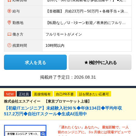
応募資格
【20代・30代の未経験者が多数活躍中！】 ●完全未経験、第二新卒、既卒、フリーターの方大歓迎！ ●学歴・職歴・転職回数・ブランク一切不問 ※34歳までの方（若年層の長期キャリア形成を図るため） ★
給与
【首都圏】 月給23万円～50万円＋各種手当＋決算賞与 【大阪】 月給22万円～50万円＋各種手当＋決算賞与 【愛知】 月給21.5万円～50万円＋各種手当＋決算賞与 【福岡・宮城】 月給20万
勤務地
【転勤なし／U・Iターン歓迎／将来的にフルリモートOK】 本社（新宿区）、大阪支店、名古屋支店または東京都・神奈川県・千葉県・埼玉県・愛知県・大阪府・福岡県をはじめ、全国のプロジェクト先 ※ご希望を
働き方
フルリモートがメイン
残業時間
10時間以内
求人を見る
検討中に入れる
掲載終了予定日：
2026.08.31
NEW
正社員
面接情報有
自己PR不要
話を聞きたい応募可
株式会社エスアイイー 【東京プロマーケット上場】
【初級ITエンジニア】未経験入社90％◆年休134日◆平均年収
517.2万円◆自社ITスクール◆生成AI活用中
「遅れたくない」あなたへ。 最短距離で、一人
前のエンジニアに。 3ヶ月後には現場デビューで