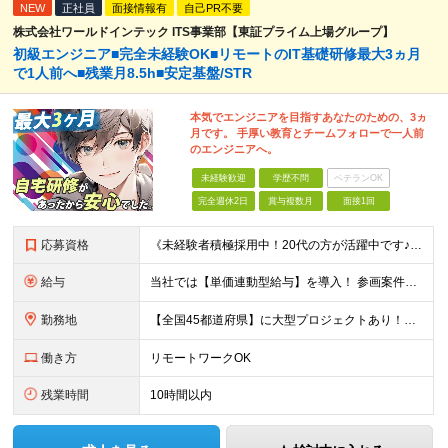
NEW
正社員
面接情報有
自己PR不要
株式会社ワールドインテック ITS事業部【東証プライム上場グループ】
初級エンジニア■完全未経験OK■リモートのIT基礎研修最大3ヵ月
で1人前へ■残業月8.5h■安定基盤/STR
本気でエンジニアを目指すあなたのための、3ヵ
月です。 手厚い教育とチームフォローで一人前
のエンジニアへ。
未経験歓迎
学歴不問
ベテランOK
完全週休2日
賞与複数月
面接1回
応募資格
《未経験者積極採用中！20代の方が活躍中です♪》 ◎約4割が実務未経験入社！ ■学歴・職歴は一切問いません！ ■第二新卒の方もお気軽にご相談ください♪ ■入社してから数年は、転勤の可能性があります
給与
当社では【単価連動型給与】を導入！ 参画案件の契約単価に連動して給与が決定。 還元率は単価の【70％～80％】と東証プライム上場グループとして高水準です！（社会保険料・教育コスト含む） ■関東：月給
勤務地
【全国45都道府県】に大型プロジェクトあり！※ 四国・沖縄を除く 主要勤務地： 北海道/宮城県/栃木県/埼玉県/千葉県/東京都/神奈川県/愛知県/大阪府/京都府/兵庫県/広島県/福岡県/熊本県 ※勤
働き方
リモートワークOK
残業時間
10時間以内