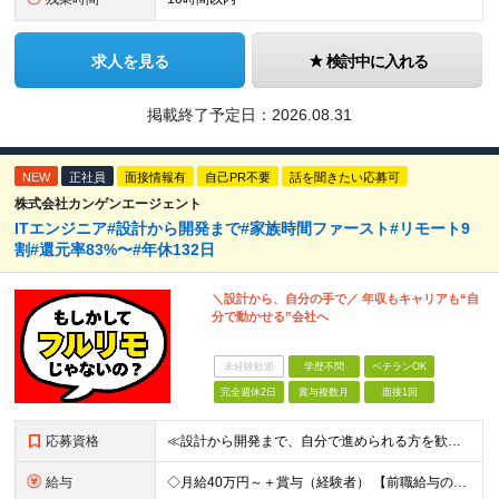
求人を見る
検討中に入れる
掲載終了予定日：
2026.08.31
NEW
正社員
面接情報有
自己PR不要
話を聞きたい応募可
株式会社カンゲンエージェント
ITエンジニア#設計から開発まで#家族時間ファースト#リモート9
割#還元率83%〜#年休132日
＼設計から、自分の手で／ 年収もキャリアも“自
分で動かせる”会社へ
未経験歓迎
学歴不問
ベテランOK
完全週休2日
賞与複数月
面接1回
応募資格
≪設計から開発まで、自分で進められる方を歓迎します≫ クライアントの要件をもとに、システムの構成や処理の流れを設計し、 そのまま開発まで形にできる方を想定しています。 ◆学歴不問／言語不問／前職の雇
給与
◇月給40万円～＋賞与（経験者） 【前職給与の総収入額を保証】 ※上記には固定残業代（30時間分／6万7000円～）が含まれています。超過分は時間外手当を別途支給。 ※試用期間3ヶ月（期間中は契約社員