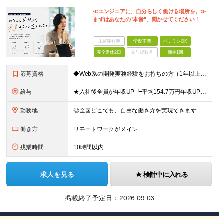
≪エンジニアに、自分らしく働ける場所を。≫
まずはあなたの"本音"、聞かせてください！
未経験歓迎
学歴不問
ベテランOK
完全週休2日
賞与複数月
面接1回
応募資格
◆Web系の開発実務経験をお持ちの方（1年以上） ◆学歴不問 ◆既卒・第二新卒OK ☆Tech Labの事業内容、ビジョンに共感できる⽅はぜひご応募ください！ ☆意欲重視の採用です！ 「経歴に自信が
給与
★入社後全員が年収UP ┗平均154.7万円年収UP！ ┗最大380万円UPの実績もあり 月給35万円～100万円＋決算賞与＋各種手当 【 給与イメージ 】 ◆経験1年以上…月給35万円～＋決算賞
勤務地
◎全国どこでも、自由な働き方を実現できます！ 全国のプロジェクト先やフルリモート環境での勤務も可能です。 ＼自由度の高い働き方、叶えます／ ・フルリモートで働きたい ・ハイブリットに働きたい ・家庭
働き方
リモートワークがメイン
残業時間
10時間以内
求人を見る
検討中に入れる
掲載終了予定日：
2026.09.03