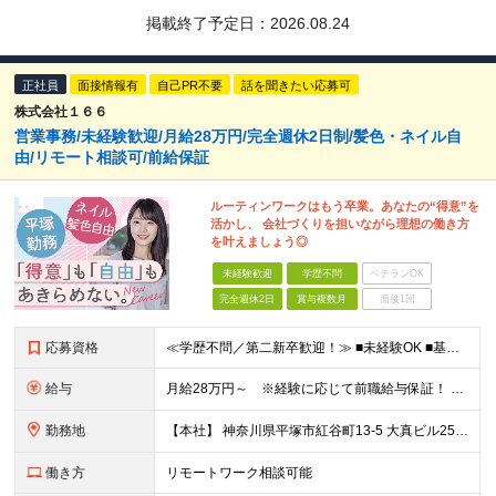
掲載終了予定日：
2026.08.24
正社員
面接情報有
自己PR不要
話を聞きたい応募可
株式会社１６６
営業事務/未経験歓迎/月給28万円/完全週休2日制/髪色・ネイル自
由/リモート相談可/前給保証
ルーティンワークはもう卒業。あなたの“得意”を
活かし、 会社づくりを担いながら理想の働き方
を叶えましょう◎
未経験歓迎
学歴不問
ベテランOK
完全週休2日
賞与複数月
面接1回
応募資格
≪学歴不問／第二新卒歓迎！≫ ■未経験OK ■基本的なPC操作ができる方（Excelの基本関数・Wordなど） 【こんな方にピッタリです】 ・ルーティンワークだけでなく、適性に合わせて業務の幅を広げ
給与
月給28万円～ ※経験に応じて前職給与保証！ ★頑張りはしっかり還元される環境です！ 月給28万円スタートという安定した収入に加え、 業績に連動した決算賞与（年2回）を支給します。 ※経験・能力を
勤務地
【本社】 神奈川県平塚市紅谷町13-5 大真ビル25階 ★満員電車のストレスとは無縁の環境！ 都心から通う場合、通勤ラッシュとは「逆方向」の電車になるため、 朝から満員電車でもみくちゃにされる…なん
働き方
リモートワーク相談可能