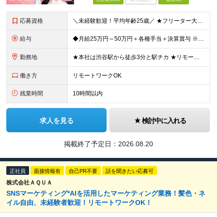
応募資格
＼未経験歓迎！平均年齢25歳／ ★フリーター大歓迎 ★第二新卒歓迎 ★学歴不問 ＼100％ポテンシャル採用を実施！／ タイピングやofficeソフトなど、スキル・経験は一切問いません。 実際、今活躍
給与
◆月給25万円～50万円＋各種手当＋決算賞与 ※経験・能力を考慮の上、決定します。 ※上記金額には固定残業代（22時間分／3万5200円～）を含む。超過分は別途全額支給。 ★各種手当が充実！ ・決
勤務地
★本社は渋谷駅から徒歩3分と駅チカ ★リモートワークOK！ ★転勤はありません ★U・Iターン歓迎！ 【本社】 東京都渋谷区渋谷3-6-3 渋谷363清水ビル7F (変更の範囲)上記を除く当社関連
働き方
リモートワークOK
残業時間
10時間以内
求人を見る
検討中に入れる
掲載終了予定日：
2026.08.20
正社員
面接情報有
自己PR不要
話を聞きたい応募可
株式会社ＡＱＵＡ
SNSマーケティング*AIを活用したマーケティング業務！髪色・ネ
イル自由、未経験者歓迎！リモートワークOK！