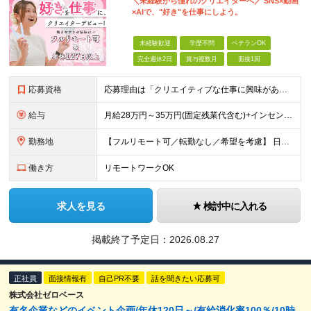
＼未経験から憧れのクリエイターへ／ SNS×動画
×AIで、"好き"を仕事にしよう。
未経験歓迎
学歴不問
ベテランOK
完全週休2日
賞与複数月
面接1回
応募資格
応募理由は「クリエイティブな仕事に興味がある」でOK！ #学歴不問 #未経験OK ★1つでも当てはまれば、マッチング率高め★ □ SNSやYouTubeに興味がある方 □ アイデアを考えることが好き
給与
月給28万円～35万円(固定残業代含む)+インセンティブ＋各種手当 ※経験・能力等を考慮の上、決定します。 ※残業はほとんどありませんが、発生した場合は時間外手当を100％支給します。 【固定残業
勤務地
【フルリモート可／転勤なし／希望を考慮】 日本47都道府県、どこでも就業可能！ （東京・神奈川・埼玉・千葉・北海道・宮城・愛知・大阪・福岡・新潟など 各拠点近郊のプロジェクト先） 【Point】
働き方
リモートワークOK
求人を見る
検討中に入れる
掲載終了予定日：
2026.08.27
正社員
面接情報有
自己PR不要
話を聞きたい応募可
株式会社ゼロベース
有名企業などのイベント企画/年休120日～/有給消化率100％/10時