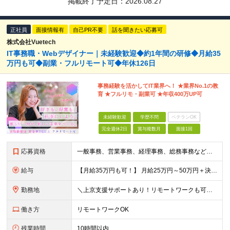
掲載終了予定日：
2026.08.27
正社員
面接情報有
自己PR不要
話を聞きたい応募可
株式会社Vuetech
IT事務職・Webデザイナー｜未経験歓迎◆約1年間の研修◆月給35
万円も可◆副業・フルリモート可◆年休126日
事務経験を活かしてIT業界へ！ ★業界No.1の教
育 ★フルリモ・副業可 ★年収400万UP可
未経験歓迎
学歴不問
ベテランOK
完全週休2日
賞与複数月
面接1回
応募資格
一般事務、営業事務、経理事務、総務事務などの経験をお持ちの方は、なお歓迎！ こんな経験がある方をお待ちしています。 もちろん、興味とやる気があれば、 完全未経験でもＯＫ！ リラックスした面接の場を用
給与
【月給35万円も可！】 月給25万円～50万円＋決算賞与＋インセンティブ 【研修期間中】 ⽉給22.1万円〜30万円＋インセンティブ ＼年収大幅UPの事例あり！／ 【キャリアチェンジ１年目】 ⽉給
勤務地
＼上京支援サポートあり！リモートワークも可！／ ★転勤なし／希望を考慮★ 全国、⼀都三県、関東、中部、関⻄、中国、九州など多数 【本社】東京都新宿区新宿1-19-10 サンモールクレスト5F 【プロ
働き方
リモートワークOK
残業時間
10時間以内