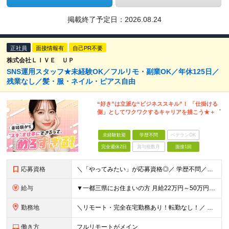
掲載終了予定日：
2026.08.24
正社員
面接情報有
自己PR不要
株式会社ＬＩＶＥ ＵＰ
SNS運用スタッフ★未経験OK／フルリモ・副業OK／年休125日／
残業なし／髪・服・ネイル・ピアス自由
“好き”は立派な“ビジネススキル”！ 「仕掛ける
側」としてワクワクするキャリアを描こう★＋゜
未経験歓迎
学歴不問
ベテランOK
完全週休2日
賞与複数月
面接1回
応募資格
＼「やってみたい」が応募資格◎／ 学歴不問／未経験歓迎／業種未経験歓迎／社会人デビュー歓迎／第二新卒歓迎／ブランクOK 経験やスキルは一切不問◎ 大切なのは「挑戦してみたい」という気持ちです！
給与
▼一都三県にお住まいの方 月給22万円～50万円＋インセンティブ＋賞与＋各種手当 ▼上記以外の地域にお住まいの方 月給21万円～50万円＋インセンティブ＋賞与＋各種手当 ※経験・能力を考慮して決定
勤務地
＼リモート・完全在宅勤務あり！転勤なし！／ 【47都道府県の好きな地域で働けます☆】 ★リモート・フルリモートも選択可能です！ └将来的には「お気に入りのカフェでテレワーク」 「日本全国、旅をしなが
働き方
フルリモートがメイン