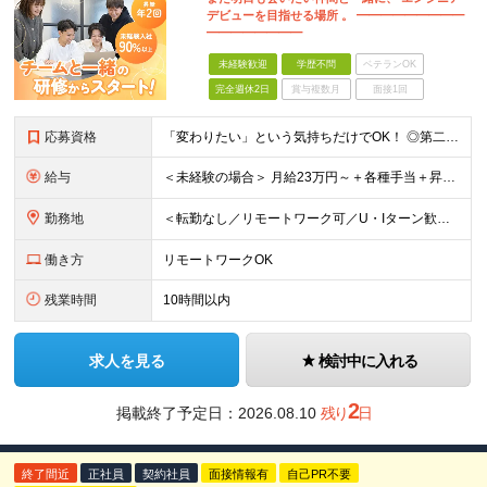
デビューを目指せる場所 。 ━━━━━━━━━
━━━━━━━━
未経験歓迎
学歴不問
ベテランOK
完全週休2日
賞与複数月
面接1回
応募資格
「変わりたい」という気持ちだけでOK！ ◎第二新卒、社会人デビュー！ ◎業種／職種未経験歓迎！ ◎理系文系 不問！ ◎経験・スキルは一切不問！ ＼＼こんな気持ちがあれば、まずはお話ししましょう！／
給与
＜未経験の場合＞ 月給23万円～＋各種手当＋昇給年2回 ※経験・スキルを考慮の上、決定いたします。 ＼経験者も積極的に採用中！／ 月給30万円～＋各種手当＋昇給年2回 ※経験・スキルを考慮
勤務地
＜転勤なし／リモートワーク可／U・Iターン歓迎！＞ 本社（東京都千代田区）または 各プロジェクト先（首都圏／東京都、神奈川県、千葉県、埼玉県など）での勤務となります。 ◆転勤はありません！ ◆スキ
働き方
リモートワークOK
残業時間
10時間以内
求人を見る
検討中に入れる
2
掲載終了予定日：
2026.08.10
残り
日
終了間近
正社員
契約社員
面接情報有
自己PR不要