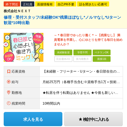
終了間近
正社員
面接情報有
自己PR不要
話を聞きたい応募可
株式会社ＮＥＸＴ
修理・受付スタッフ/未経験OK*残業ほぼなし*ノルマなし*Uターン
歓迎*10時出勤
～＊春日部でゆったり働く＊～【残業なし】 満
員電車を卒業し、心にゆとりを持てる毎日を始め
ませんか？
未経験歓迎
学歴不問
ベテランOK
完全週休2日
賞与複数月
面接1回
応募資格
【未経験・フリーター・Uターン・春日部在住の方、大歓迎！】 ●学歴不問 ●未経験OK ★スマホやPCの知識は不要です！ ★「落ち着いた環境で長く働きたい」「ノルマのない職場で働きたい」という方にピ
給与
月給25万円（各種手当含む※資格手当1万＋技術手当1万）+賞与年2回 ※上記金額には、固定残業代（20時間分・3万2000円以上）が含まれます。超過分は全額支給いたします。 ★経験者・有資格者は優遇し
勤務地
★転居を伴う転勤はありません ★今後も新しい店舗をオープンしていく予定です！ 【スマホ・PC修理工房】埼玉県春日部市谷原1-2-10 ※新店オープンに伴い、将来的に勤務場所が変更になる可能性もござい
残業時間
10時間以内
求人を見る
検討中に入れる