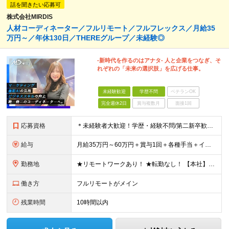
話を聞きたい応募可
株式会社MIRDIS
人材コーディネーター／フルリモート／フルフレックス／月給35
万円～／年休130日／THEREグループ／未経験◎
-新時代を作るのはアナタ- 人と企業をつなぎ、そ
れぞれの「未来の選択肢」を広げる仕事。
未経験歓迎
学歴不問
ベテランOK
完全週休2日
賞与複数月
面接1回
応募資格
＊未経験者大歓迎！学歴・経験不問/第二新卒歓迎/WEB面接可能＊ ▼未経験歓迎＆完全ポテンシャル採用！▼ 経験は一切不問！ 面接では「あなたの想い」を教えてください◎ ▼こんな方を歓迎します！▼
給与
月給35万円～60万円＋賞与1回＋各種手当＋インセンティブ ★Point：経験者の方は100％年収UPでの待遇提示も可能！ 【インセンティブについて】 プロジェクト報酬：PJ単価に応じて支給 ※
勤務地
★リモートワークあり！ ★転勤なし！ 【本社】東京都港区虎ノ門1-16-16 虎ノ門一丁目MGビル ∟虎ノ門駅から徒歩3分のピカピカのオフィス ※その他、1都3県を中心としたプロジェクト先 ※親会
働き方
フルリモートがメイン
残業時間
10時間以内