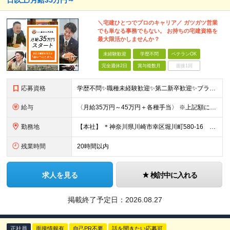
日以上/月給35万円～
＼宅建ひとつでプロのキャリア／ ガツガツ営業
でも単なる事務でもない。 お持ちの宅建資格を
最大限活かしませんか？
未経験歓迎
学歴不問
ベテランOK
完全週休2日
賞与複数月
面接1回
応募資格
学歴不問✨職種未経験歓迎✨第二新卒歓迎✨ブランクOK❕ ■宅地建物取引士の資格をお持ちの方 （宅建試験に合格していて宅建士証未交付の方もOK） ◎不動産業界の経験をお持ちの方は歓迎します！
給与
〈月給35万円～45万円＋各種手当〉 ※上記額にはみなし残業代（45時間分・8万700円以上）および一律支給の宅建手当（2万円）を含みます。超過分は全額支給いたします。 ※経験・能力を考慮して決定
勤務地
【本社】 ＊神奈川県川崎市幸区堀川町580-16 川崎テックセンター9階 ※転勤はありません ※受動喫煙対策あり(オフィス内分煙)
残業時間
20時間以内
求人を見る
検討中に入れる
掲載終了予定日：
2026.08.27
正社員
面接情報有
自己PR不要
話を聞きたい応募可