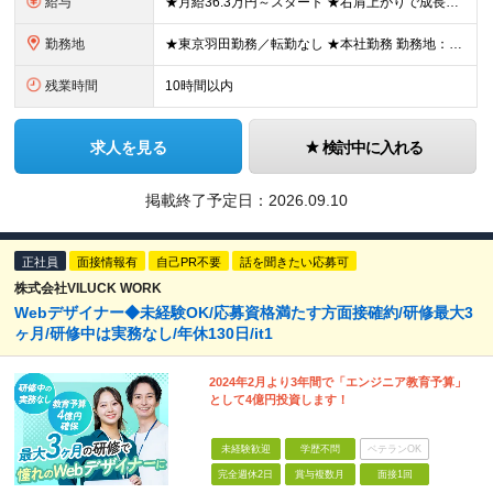
給与
★月給36.3万円～スタート ★右肩上がりで成長中／賞与年2回に加えて決算賞与支給（2026年度） 月給36万3600円～45万円＋賞与年2回（昨年度実績：3ヶ月分）＋決算賞与＋各種手当 ※経験やス
勤務地
★東京羽田勤務／転勤なし ★本社勤務 勤務地：【ハネダ防設本社】東京都大田区羽田4-3-10 羽田ビル2階 (変更の範囲)上記を除く当社関連勤務地
残業時間
10時間以内
求人を見る
検討中に入れる
掲載終了予定日：
2026.09.10
正社員
面接情報有
自己PR不要
話を聞きたい応募可
株式会社VILUCK WORK
Webデザイナー◆未経験OK/応募資格満たす方面接確約/研修最大3
ヶ月/研修中は実務なし/年休130日/it1
2024年2月より3年間で「エンジニア教育予算」
として4億円投資します！
未経験歓迎
学歴不問
ベテランOK
完全週休2日
賞与複数月
面接1回