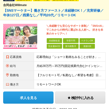
合同会社Willmate
【SNSマーケター】働き方ファースト／未経験OK！／充実研修／
年休127日／残業なし／平均20代／リモートOK
＼未経験でも安心なサポート体制／ 「SNS×AI」
でこれからの時代に選ばれる人材へ。 好きを未
来のキャリアへ！
未経験歓迎
学歴不問
ベテランOK
完全週休2日
賞与複数月
面接1回
応募資格
応募理由は「ショート動画をみることが好き」でOK！ #学歴不問 #未経験OK ★1つでも当てはまれば、マッチング率高め★ □ SNSや動画制作に興味がある方 □ アイデアを考えることが好きな方 □
給与
月給28万円～35万円(固定残業代含む)+インセンティブ＋各種手当 ※経験・能力等を考慮の上、決定します。 ※残業はほとんどありませんが、発生した場合は時間外手当を100％支給します。 【固定残業
勤務地
【フルリモート可／転勤なし／希望を考慮】 日本47都道府県、どこでも就業可能！ （東京・神奈川・埼玉・千葉・北海道・宮城・愛知・大阪・福岡・新潟など 各拠点近郊のプロジェクト先） 【Point】
働き方
リモートワークOK
求人を見る
検討中に入れる