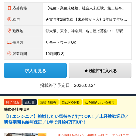
応募資格
【職種・業種未経験、社会人未経験、第二新卒、歓迎します】 ◆35歳以下の方 └長期キャリア形成のため、年齢制限をかけた募集となります。 ◆学歴不問 《こんな方に向いています！》 ■フロントエンジニア
給与
★賞与年2回支給 【未経験から入社1年目で年収48万円以上UPも目指せる◎】 研修に加え、バディ制度も整備。不安なことがあれば丁寧にフォローします。 頑張り次第で収入アップが実現可能であり、入社1年
勤務地
◎大阪、東京、神奈川、名古屋で募集中！ ◎駅チカ！ ◎勤務地は、希望を考慮のうえ決定いたします。 ◎転居を伴う転勤はありません。 【転勤なし／希望勤務地は考慮】 大阪、東京、神奈川、名古屋のいずれか
働き方
リモートワークOK
残業時間
10時間以内
求人を見る
検討中に入れる
掲載終了予定日：
2026.08.24
終了間近
正社員
面接情報有
自己PR不要
話を聞きたい応募可
株式会社PRUM
【ITエンジニア】挑戦したい気持ちだけでOK！／未経験歓迎◎／
研修期間も給与保証／1年で月給4万円UP！
また明日も会いたい仲間と一緒に、 エンジニア