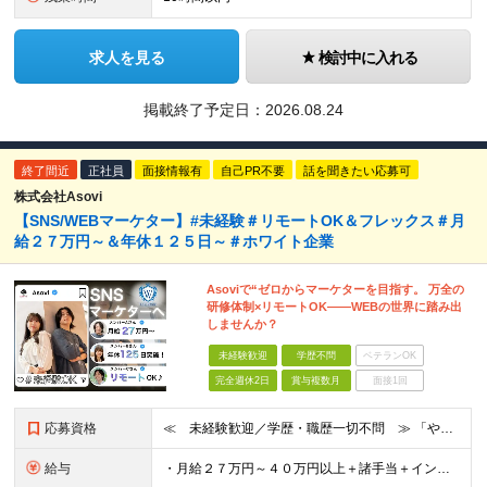
求人を見る
検討中に入れる
掲載終了予定日：
2026.08.24
終了間近
正社員
面接情報有
自己PR不要
話を聞きたい応募可
株式会社Asovi
【SNS/WEBマーケター】#未経験＃リモートOK＆フレックス＃月
給２７万円～＆年休１２５日～＃ホワイト企業
Asoviで“ゼロからマーケターを目指す。 万全の
研修体制×リモートOK——WEBの世界に踏み出
しませんか？
未経験歓迎
学歴不問
ベテランOK
完全週休2日
賞与複数月
面接1回
応募資格
≪ 未経験歓迎／学歴・職歴一切不問 ≫ 「やりたいことはまだ決まっていないけど、何かを始めたい」 「人と関わる仕事に興味がある」——そんな方も大歓迎です！ Asoviでは、“今まで”よりも“これから
給与
・月給２７万円～４０万円以上＋諸手当＋インセンティブ ※超過分は別途全額支給します。 【 入社時の想定年収 】 ・年収４５０万円 ＜インセンティブ制度について＞ 社員一人ひとりの頑張りを多角的に評