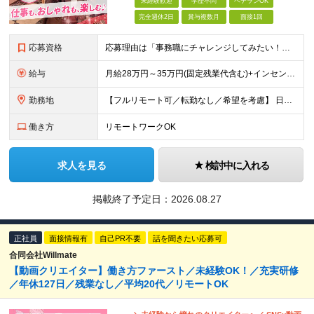
未経験歓迎
学歴不問
ベテランOK
完全週休2日
賞与複数月
面接1回
応募資格
応募理由は「事務職にチャレンジしてみたい！」でOK！ #学歴不問 #未経験OK #第二新卒歓迎 ★1つでも当てはまれば、マッチング率高め★ □ オフィスワークデビューしたい方 □ 人をサポートする
給与
月給28万円～35万円(固定残業代含む)+インセンティブ＋各種手当 ※経験・能力等を考慮の上、決定します。 ※残業はほとんどありませんが、発生した場合は時間外手当を100％支給します。 【固定残業
勤務地
【フルリモート可／転勤なし／希望を考慮】 日本47都道府県、どこでも就業可能！ （東京・神奈川・埼玉・千葉・北海道・宮城・愛知・大阪・福岡・新潟など 各拠点近郊のプロジェクト先） 【Point】
働き方
リモートワークOK
求人を見る
検討中に入れる
掲載終了予定日：
2026.08.27
正社員
面接情報有
自己PR不要
話を聞きたい応募可
合同会社Willmate
【動画クリエイター】働き方ファースト／未経験OK！／充実研修
／年休127日／残業なし／平均20代／リモートOK