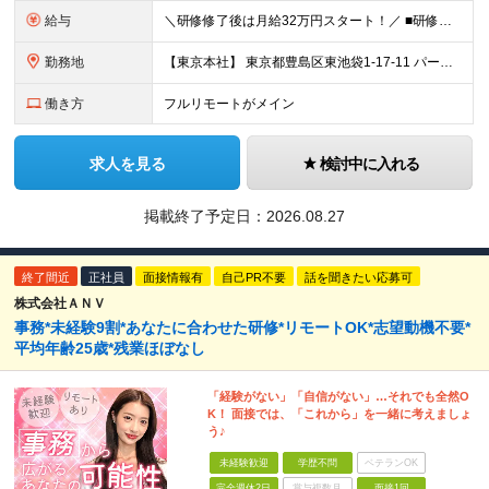
給与
＼研修修了後は月給32万円スタート！／ ■研修修了後 月給32万円＋賞与＋インセンティブ賞与 ※残業代は別途支給 ▽研修期間（6カ月）▽ 【経験者】 （営業・接客・マーケティングなどの経験をお持
勤務地
【東京本社】 東京都豊島区東池袋1-17-11 パークハイツ池袋
働き方
フルリモートがメイン
求人を見る
検討中に入れる
掲載終了予定日：
2026.08.27
終了間近
正社員
面接情報有
自己PR不要
話を聞きたい応募可
株式会社ＡＮＶ
事務*未経験9割*あなたに合わせた研修*リモートOK*志望動機不要*
平均年齢25歳*残業ほぼなし
「経験がない」「自信がない」…それでも全然O
K！ 面接では、「これから」を一緒に考えましょ
う♪
未経験歓迎
学歴不問
ベテランOK
完全週休2日
賞与複数月
面接1回