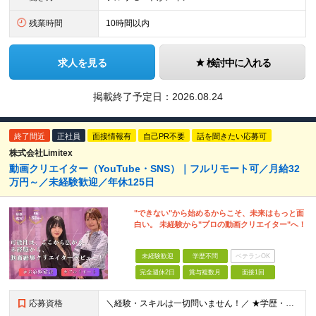
残業時間
10時間以内
求人を見る
検討中に入れる
掲載終了予定日：
2026.08.24
終了間近
正社員
面接情報有
自己PR不要
話を聞きたい応募可
株式会社Limitex
動画クリエイター（YouTube・SNS）｜フルリモート可／月給32
万円～／未経験歓迎／年休125日
"できない"から始めるからこそ、未来はもっと面
白い。 未経験から"プロの動画クリエイター"へ！
未経験歓迎
学歴不問
ベテランOK
完全週休2日
賞与複数月
面接1回
応募資格
＼経験・スキルは一切問いません！／ ★学歴・職歴不問 ★未経験・第二新卒歓迎！ ★正社員デビューも応援します！