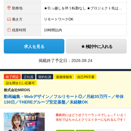
勤務地
★引っ越しを伴う転勤なし ★プロジェクト先は希望やスキルを考慮して決定 本社もしくは東京23区を中心とした 神奈川・千葉・埼玉の各プロジェクト先の勤務となります。 【東京本社】 東京都渋谷区渋谷2
働き方
リモートワークOK
残業時間
10時間以内
求人を見る
検討中に入れる
掲載終了予定日：
2026.08.24
終了間近
正社員
契約社員
面接情報有
自己PR不要
話を聞きたい応募可
株式会社MIRDIS
動画編集・Webデザイン／フルリモート◎／月給35万円～／年休
130日／THEREグループ安定基盤／未経験OK
最終的にはどうせフリーランスでしょ...？ いえ！
当社ではちゃんとクリエイターになれるんです！