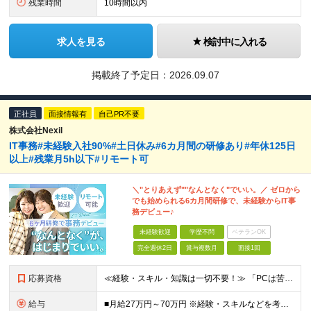
残業時間
10時間以内
求人を見る
検討中に入れる
掲載終了予定日：
2026.09.07
正社員
面接情報有
自己PR不要
株式会社Nexil
IT事務#未経験入社90%#土日休み#6カ月間の研修あり#年休125日
以上#残業月5h以下#リモート可
＼"とりあえず""なんとなく"でいい。／ ゼロから
でも始められる6カ月間研修で、未経験からIT事
務デビュー♪
未経験歓迎
学歴不問
ベテランOK
完全週休2日
賞与複数月
面接1回
応募資格
≪経験・スキル・知識は一切不要！≫ 「PCは苦手」「なんとなくIT」 ――そんな状態からのスタートで大丈夫です。 【応募条件】 ■業界・職種未経験OK ■第二新卒・既卒・フリーターの方も歓迎 ■学歴
給与
■月給27万円～70万円 ※経験・スキルなどを考慮して決定します。 ※上記金額には固定残業代（月15時間相当分／26,300円～73,500円）を含みます。 超過分は別途支給します。 ★最大200万