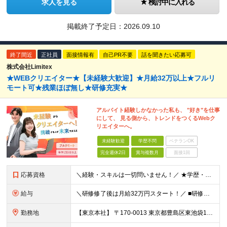
求人を見る
検討中に入れる
掲載終了予定日：
2026.09.10
終了間近
正社員
面接情報有
自己PR不要
話を聞きたい応募可
株式会社Limitex
★WEBクリエイター★【未経験大歓迎】★月給32万以上★フルリ
モート可★残業ほぼ無し★研修充実★
アルバイト経験しかなかった私も、 "好き"を仕事
にして、 見る側から、トレンドをつくるWebク
リエイターへ。
未経験歓迎
学歴不問
ベテランOK
完全週休2日
賞与複数月
面接1回
応募資格
＼経験・スキルは一切問いません！／ ★学歴・職歴不問 ★未経験・第二新卒歓迎！ ★正社員デビューも応援します！
給与
＼研修修了後は月給32万円スタート！／ ■研修修了後 月給32万円＋賞与＋インセンティブ賞与 ※残業代は別途支給 ▽研修期間（6カ月）▽ 【経験者】 （営業・接客・マーケティングなどの経験をお持
勤務地
【東京本社】 〒170-0013 東京都豊島区東池袋1-17-11 パークハイツ池袋