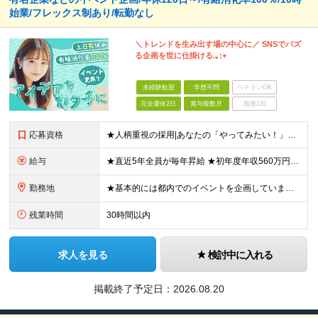
始業/フレックス制あり/転勤なし
＼トレンドを生み出す場の中心に／ SNSでバズ
る企画を世に仕掛ける.｡:+
未経験歓迎
学歴不問
ベテランOK
完全週休2日
賞与複数月
面接1回
応募資格
★人柄重視の採用|あなたの「やってみたい！」をぜひ面接でお聞かせください♪ ★イベント・SNS好きにピッタリ！好奇心旺盛な方に向いています◎ ◆未経験OK ◆学歴不問 ◆日本の義務教育課程を修了して
給与
★直近5年全員が毎年昇給 ★初年度年収560万円も可！ 月給：26万円～40万円＋賞与年2回 ★あなたのご経験を最大限評価します！ ―――――――――――――――――― 面接の後半に、担当者から「
勤務地
★基本的には都内でのイベントを企画しています◎ ★「四ツ谷駅」より徒歩1分と好立地！中央線・総武線・丸ノ内線・南北線 ※年に数回、旅行感覚で地方イベントを企画することも！ 【本社】 東京都新宿区四谷
残業時間
30時間以内
求人を見る
検討中に入れる
掲載終了予定日：
2026.08.20