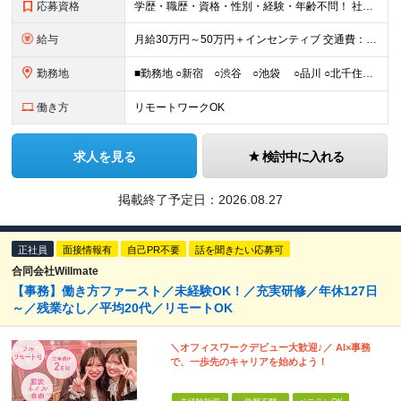
応募資格
学歴・職歴・資格・性別・経験・年齢不問！ 社会人経験ゼロ、昼職経験ゼロでもご安心ください♪ 〈年功序列の完全撤廃〉 学歴、職歴、資格、経験など関係なく 頑張った分だけ正当に評価される。 だから昇格
給与
月給30万円～50万円＋インセンティブ 交通費：全額支給 ※試用期間3ヶ月間は契約社員で月給25万円 ※研修先は、面談時にご相談させていただきます ☆昇給・昇格有 ☆インセンティブ有
勤務地
■勤務地 ○新宿 ○渋谷 ○池袋 ○品川 ○北千住 ※あなたの経験やスキルに応じて研修先は、 面談時にてご相談させていただきます。 (変更の範囲)上記を除く当社関連勤務地 ■本社 東
働き方
リモートワークOK
求人を見る
検討中に入れる
掲載終了予定日：
2026.08.27
正社員
面接情報有
自己PR不要
話を聞きたい応募可
合同会社Willmate
【事務】働き方ファースト／未経験OK！／充実研修／年休127日
～／残業なし／平均20代／リモートOK
＼オフィスワークデビュー大歓迎♪／ AI×事務
で、一歩先のキャリアを始めよう！