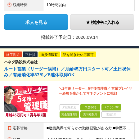
残業時間
10時間以内
求人を見る
検討中に入れる
掲載終了予定日：
2026.09.14
終了間近
正社員
面接情報有
話を聞きたい応募可
ハネダ防設株式会社
ルート営業（リーダー候補）／月給45万円スタート可／土日祝休
み／有給消化率87％／5連休取得OK
＼2年後リーダー→5年後管理職／ 営業プレイヤ
ー経験を生かしてマネジメントに挑戦
未経験歓迎
学歴不問
ベテランOK
完全週休2日
賞与複数月
面接1回
応募資格
■建築業界で何らかの勤務経験がある方 ■学歴不問 ■30代40代活躍中 ＼こんな方は即戦力として活躍できます／ ◆施工・土木領域での営業経験 ◆調達部門での管理経験 ◆営業・管理部門等のマネジメント