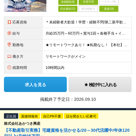
未経験歓迎
学歴不問
ベテランOK
完全週休2日
賞与複数月
面接1回
応募資格
＊未経験者大歓迎！学歴・経験不問/第二新卒歓迎/6ヶ月の充実研修/WEB面接可能＊ ▼未経験歓迎＆完全ポテンシャル採用！▼ 基礎のキソから学べる研修があるので経験は一切不問！ 面接では「あなたの想
給与
月給35万円～60万円＋賞与1回＋各種手当＋インセンティブ ★Point：経験者の方は100％年収UPでの待遇提示も可能！ 【インセンティブについて】 プロジェクト報酬：PJ単価に応じて支給 ※
勤務地
★リモートワークあり！ ★転勤なし！ 【本社】東京都港区虎ノ門1-16-16 虎ノ門一丁目MGビル ∟虎ノ門駅から徒歩3分のピカピカのオフィス ※その他、1都3県を中心としたプロジェクト先 ※親会
働き方
リモートワークがメイン
残業時間
10時間以内
求人を見る
検討中に入れる
掲載終了予定日：
2026.09.10
正社員
面接情報有
自己PR不要
話を聞きたい応募可
株式会社あかつき興産
【不動産取引実務】宅建資格を活かせる/20～30代活躍中/年休120