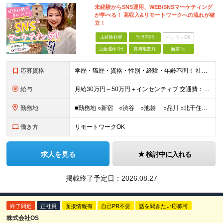
未経験からSNS運用、WEB/SNSマーケティング
が学べる！ 高収入&リモートワークへの流れが確
立！
未経験歓迎
学歴不問
ベテランOK
完全週休2日
賞与複数月
面接1回
応募資格
学歴・職歴・資格・性別・経験・年齢不問！ 社会人経験ゼロ、昼職経験ゼロでもご安心ください♪ 〈年功序列の完全撤廃〉 学歴、職歴、資格、経験など関係なく 頑張った分だけ正当に評価される。 だから昇格
給与
月給30万円～50万円＋インセンティブ 交通費：全額支給 ※試用期間3ヶ月間は契約社員で月給25万円 ※研修先は、面談時にご相談させていただきます ☆昇給・昇格有 ☆インセンティブ有
勤務地
■勤務地 ○新宿 ○渋谷 ○池袋 ○品川 ○北千住 ※あなたの経験やスキルに応じて研修先は、 面談時にてご相談させていただきます。 (変更の範囲)上記を除く当社関連勤務地 ■本社 東
働き方
リモートワークOK
求人を見る
検討中に入れる
掲載終了予定日：
2026.08.27
終了間近
正社員
面接情報有
自己PR不要
話を聞きたい応募可
株式会社OS