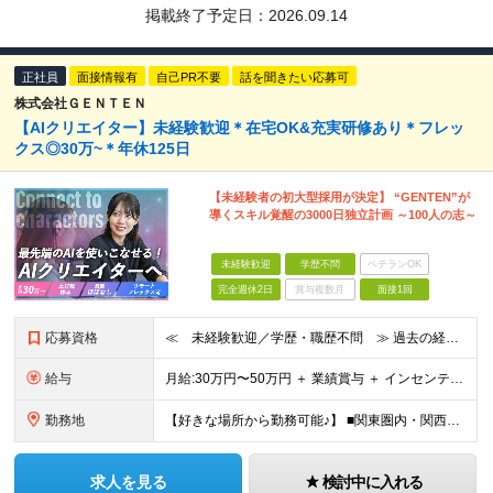
掲載終了予定日：
2026.09.14
正社員
面接情報有
自己PR不要
話を聞きたい応募可
株式会社ＧＥＮＴＥＮ
【AIクリエイター】未経験歓迎＊在宅OK&充実研修あり＊フレッ
クス◎30万~＊年休125日
【未経験者の初大型採用が決定】 “GENTEN”が
導くスキル覚醒の3000日独立計画 ～100人の志～
未経験歓迎
学歴不問
ベテランOK
完全週休2日
賞与複数月
面接1回
応募資格
≪ 未経験歓迎／学歴・職歴不問 ≫ 過去の経歴は一切不問。 「いままで」よりも「これから」を 重視した採用を行っています！ ▼▼こんな想いがある方大歓迎▼▼ ・WEBデザインに興味がある ・自由な環
給与
⽉給:30万円〜50万円 ＋ 業績賞与 ＋ インセンティブ賞与 経験者：35万円～ ※経験・スキルを考慮の上、決定します。 ※経験者は別途優遇！ ★試用期間6ヶ月（期間中は月給21万円～）
勤務地
【好きな場所から勤務可能♪】 ■関東圏内・関西圏内 または⾸都圏近郊のプロジェクト先 ★リモートワーク実施中（プロジェクトによりフルリモートもあり） ★転居を伴う転勤なし ★配属先は希望を最⼤限考慮
求人を見る
検討中に入れる