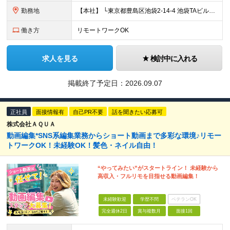
勤務地
【本社】 └東京都豊島区池袋2-14-4 池袋TAビル8F ★あなたの希望を最大限考慮！ ・都内（池袋・新宿・渋谷・目黒・青山）・埼玉・千葉・神奈川・茨城・栃木・群馬 ※勤務先は本社または支社とな
働き方
リモートワークOK
求人を見る
検討中に入れる
掲載終了予定日：
2026.09.07
正社員
面接情報有
自己PR不要
話を聞きたい応募可
株式会社ＡＱＵＡ
動画編集*SNS系編集業務からショート動画まで多彩な環境♪リモー
トワークOK！未経験OK！髪色・ネイル自由！
“やってみたい”がスタートライン！ 未経験から
高収入・フルリモを目指せる動画編集！
未経験歓迎
学歴不問
ベテランOK
完全週休2日
賞与複数月
面接1回