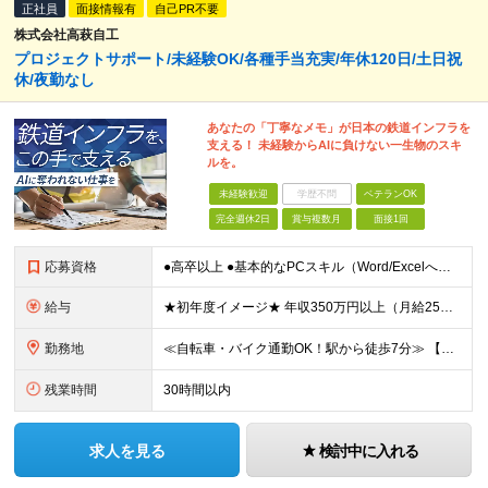
正社員
面接情報有
自己PR不要
株式会社高萩自工
プロジェクトサポート/未経験OK/各種手当充実/年休120日/土日祝
休/夜勤なし
あなたの「丁寧なメモ」が日本の鉄道インフラを
支える！ 未経験からAIに負けない一生物のスキ
ルを。
未経験歓迎
学歴不問
ベテランOK
完全週休2日
賞与複数月
面接1回
応募資格
●高卒以上 ●基本的なPCスキル（Word/Excelへのデータ入力ができる程度） ※事務未経験の方、ブランクがある方も歓迎します！ ＼こんな方にピッタリです／ ★「人から頼りにされる」ことに喜びを
給与
★初年度イメージ★ 年収350万円以上（月給25万円（法定内残業代含む）×12ヶ月＋賞与 月給25万円＋賞与年2回＋交通費 ※経験・能力を考慮の上、決定します ※1日あたり実働7.5時間を超え、8
勤務地
≪自転車・バイク通勤OK！駅から徒歩7分≫ 【本社所在地：神奈川】 神奈川県川崎市川崎区日ノ出1-16-21 ※(変更の範囲)上記を除く当社関連勤務地
残業時間
30時間以内
求人を見る
検討中に入れる