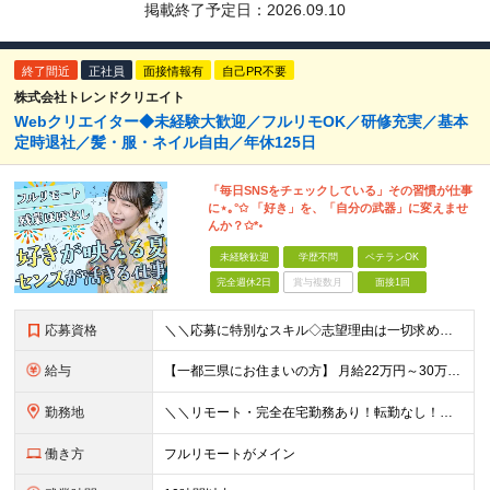
掲載終了予定日：
2026.09.10
終了間近
正社員
面接情報有
自己PR不要
株式会社トレンドクリエイト
Webクリエイター◆未経験大歓迎／フルリモOK／研修充実／基本
定時退社／髪・服・ネイル自由／年休125日
「毎日SNSをチェックしている」その習慣が仕事
に⋆｡°✩ 「好き」を、「自分の武器」に変えませ
んか？✩*॰
未経験歓迎
学歴不問
ベテランOK
完全週休2日
賞与複数月
面接1回
応募資格
＼＼応募に特別なスキル◇志望理由は一切求めません！／／ 学歴不問◇職種・業種未経験歓迎◇面接は1回のみ！ ☆10名以上の仲間を大募集！ 未経験・第二新卒・はじめての正社員も大歓迎！ 「SNSが好き
給与
【一都三県にお住まいの方】 月給22万円～30万円+インセンティブ ※経験・能力を考慮して決定。経験がある場合は、スキルに応じた月給額でスタートします。 ※上記には固定残業代（10時間分／15,000
勤務地
＼＼リモート・完全在宅勤務あり！転勤なし！／／ ★47都道府県の好きな地域で働けます◎ ★本社は渋谷駅徒歩5分の好立地です！ □リモート・フルリモートも選択可能です！ └将来的には「お気に入りのカフ
働き方
フルリモートがメイン