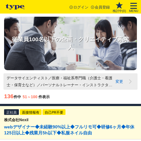
ログイン
会員登録
検討中(
0
)
MENU
従業員100名以下の企画・クリエイティブ系求
人
データサイエンティスト／医療・福祉系専門職（介護士・看護
変更
士・保育士など）／パーソナルトレーナー・インストラクター
／一般事務・営業事務・貿易事務／秘書・受付事務／その他 事
136
件中
51～100
件表示
務・管理部門系関連職／総務／経営企画・事業企画／人事・労
務管理／経理／会計・財務／知的財産・法務／購買・資材調達
正社員
／Webディレクター・Webプロデューサー／Webデザイナー・
面接情報有
自己PR不要
コーダー・コンテンツ企画／ゲームクリエイター・ゲームプラ
株式会社Nexil
webデザイナー◆未経験90%以上◆フルリモ可◆研修6ヶ月◆年休
ンナー／出版・広告・印刷関連／ファッション・インテリア関
125日以上◆残業月5h以下◆私服ネイル自由
連／映像・音響・イベント関連／その他クリエイティブ関連／
マーケティング・営業企画／商品開発・商品企画／バイヤー・