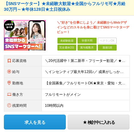
【SNSマーケター】★未経験大歓迎★全国からフルリモ可★月給
30万円～★年休128日★土日祝休み
＼"好き"を仕事にしよう／ 未経験からWebデザ
インなどのスキルを身に着けてSNSマーケターデ
ビュー！
未経験歓迎
学歴不問
ベテランOK
完全週休2日
賞与複数月
面接1回
応募資格
＼20代活躍中！第二新卒・フリーター歓迎／ ★未経験歓迎！学歴・転職回数不問★ ◎Instagram／TikTok／X／YouTubeなど、 SNSを見るのが好きな方大歓迎です♪ ＼100％ポテ
給与
＼インセンティブ最大年12回♪／ 成果がしっかり収入に反映される給与制度です！ ■月給30万円＋インセンティブ（最大年12回） ★スキル、適性に応じて優遇 【試用期間について】 ・期間：6ヶ月 ・
勤務地
【全国募集／フルリモートOK★東京・愛知・大阪・福岡で積極採用中】 在宅勤務、または関東（東京）または中部（名古屋）、関西（大阪）九州（福岡）のプロジェクト先 ★フルリモート可（通勤不要） ★あなた
働き方
フルリモートがメイン
残業時間
10時間以内
求人を見る
検討中に入れる