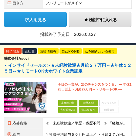
働き方
フルリモートがメイン
求人を見る
検討中に入れる
掲載終了予定日：
2026.08.27
終了間近
正社員
面接情報有
自己PR不要
話を聞きたい応募可
株式会社Asovi
＜インサイドセールス＞★未経験歓迎★月給２７万円～★年休１２
５日～★リモートOK★ホワイト企業認定
今日の一言が、次のチャンスをつくる。 ― 年休1
25日以上 × 月給27万円～ × リモートOK ―
未経験歓迎
学歴不問
ベテランOK
完全週休2日
賞与複数月
面接1回
応募資格
≪ 未経験歓迎／学歴・職歴不問 ≫ 「経験がなくて不安…」 そんな方も、Asoviなら大歓迎です！ Asoviでは、“これまで”よりも“これから”を重視。 未経験でも基礎から学べる研修と、先輩の丁寧
給与
＼社員平均給与５０万円以上／ ・月給２７万円～４０万円以上＋諸手当＋インセンティブ ※超過分は別途全額支給します。 【 入社時の想定年収 】 ・年収４５０万円 ＜インセンティブ制度について＞ 社員