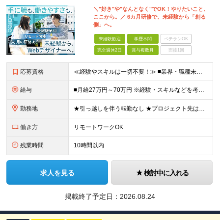
＼"好き"や"なんとなく"でOK！やりたいこと、
マーチャンダイザー／広報・IR／金融アナリスト・トレーダ
ここから。／ 6カ月研修で、未経験から「創る
ー・商品開発／ファイナンシャルプランナー・資産運用／その
側」へ。
他金融関連専門職／不動産関連専門職／翻訳・通訳／従業員
未経験歓迎
学歴不問
ベテランOK
100名以下
完全週休2日
賞与複数月
面接1回
応募資格
≪経験やスキルは一切不要！≫ ■業界・職種未経験OK ■第二新卒歓迎 ■学歴不問 ■35歳以下の方（※若年層の長期キャリア形成を図るため） ＼こんな方は、Nexilにぴったりです／ □「やりたいこと
給与
■月給27万円～70万円 ※経験・スキルなどを考慮して決定します。 ※上記金額には固定残業代（月15時間相当分／26,300円～73,500円）を含みます。 超過分は別途支給します。 ★最大200万
勤務地
★引っ越しを伴う転勤なし ★プロジェクト先は希望やスキルを考慮して決定 本社もしくは東京23区を中心とした 神奈川・千葉・埼玉の各プロジェクト先の勤務となります。 【東京本社】 東京都渋谷区渋谷2
働き方
リモートワークOK
残業時間
10時間以内
求人を見る
検討中に入れる
掲載終了予定日：
2026.08.24