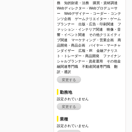
務
知的財産・法務
購買・資材調達
Webディレクター・Webプロデューサ
ー
Webデザイナー・コーダー・コンテ
ンツ企画
ゲームクリエイター・ゲーム
プランナー
出版・広告・印刷関連
フ
ァッション・インテリア関連
映像・音
響・イベント関連
その他クリエイティ
ブ関連
マーケティング・営業企画
商
品開発・商品企画
バイヤー・マーチャ
ンダイザー
広報・IR
金融アナリス
ト・トレーダー・商品開発
ファイナン
シャルプランナー・資産運用
その他金
融関連専門職
不動産関連専門職
翻
訳・通訳
変更する
勤務地
設定されていません
変更する
業種
設定されていません