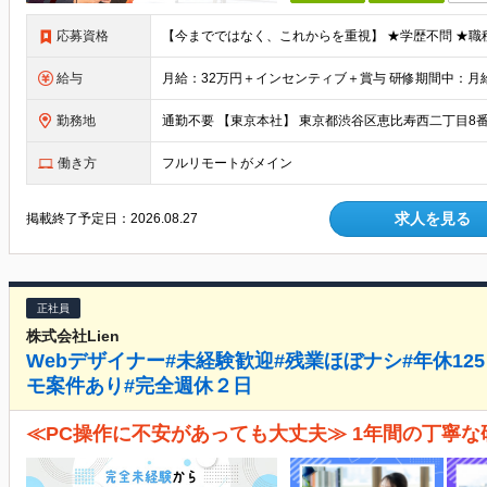
応募資格
給与
勤務地
通勤不要 【東京本社】 東京都渋谷区恵比寿西二丁目8番
働き方
フルリモートがメイン
求人を見る
掲載終了予定日：
2026.08.27
正社員
株式会社Lien
Webデザイナー#未経験歓迎#残業ほぼナシ#年休125
モ案件あり#完全週休２日
≪PC操作に不安があっても大丈夫≫ 1年間の丁寧