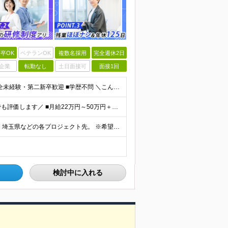
卒OK
ベテランOK
複数名採用
完全週休2日
企業
転勤なし
土日面接可
面接1回
★未経験からの転職者も多数 ★20代～30代活躍中 ■完全未経験・第二新卒歓迎 ■学歴不問 ＼こんな方にぴったりです！／ □Web・デザイン業界に憧れがある □焦らず確実にスキルを身につけたい □自
＼還元率70%以上！頑張りをしっかりインセンティブでも評価します／ ■月給22万円～50万円＋賞与＋インセンティブ ※経験・能力等を考慮の上、優遇いたします。 ※別途、残業代は全額支給します。 ※試
＼転勤は一切ありません／ 東京都、神奈川県、千葉県、埼玉県などの各プロジェクト先。 ※希望を考慮の上、配属プロジェクトを決定します。 【本社】 東京都千代田区丸の内2-2-1 岸本ビルヂング6階
検討中に入れる