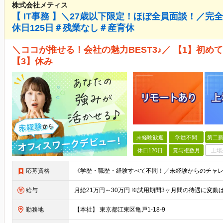
株式会社メティス
【 IT事務 】＼27歳以下限定！ほぼ全員面談！／
休日125日＃残業なし＃産育休
＼ココが推せる！会社の魅力BEST3♪／ 【1】初め
【3】休み
未経験歓迎
学歴不問
第二新
休日120日
賞与複数月
上場
応募資格
給与
勤務地
【本社】 東京都江東区亀戸1-18-9