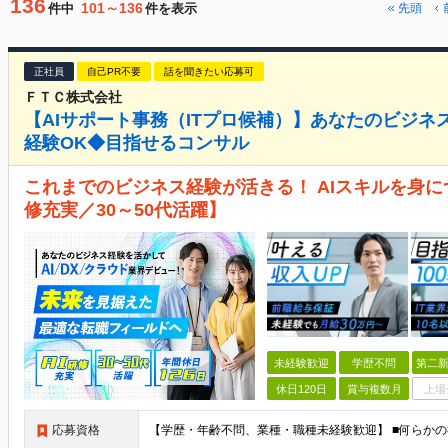
136
101～136
件中
件を表示
先頭
正社員
自己PR不要
話を聞きたい応募可
ＦＴＣ株式会社
【AIサポート事務（ITプロ候補）】あなたのビジネス
経験OK◆目指せるコンサル
これまでのビジネス経験が活きる！ AIスキルを身に
修充実／30～50代活躍】
未経験歓迎
学歴不問
第二新
休日120日
賞与複数月
上場
応募資格