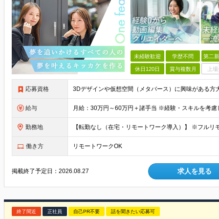
未経験歓迎
学歴不問
第二新
休日120日
賞与複数月
上場
応募資格
給与
勤務地
働き方
リモートワークOK
求人を見る
掲載終了予定日：
2026.08.27
終了間近
正社員
自己PR不要
話を聞きたい応募可