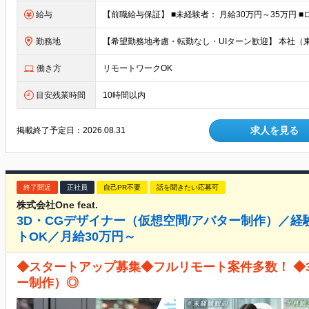
給与
勤務地
働き方
リモートワークOK
目安残業時間
10時間以内
求人を見る
掲載終了予定日：
2026.08.31
終了間近
正社員
自己PR不要
話を聞きたい応募可
株式会社One feat.
3D・CGデザイナー（仮想空間/アバター制作）／
トOK／月給30万円～
◆スタートアップ募集◆フルリモート案件多数！ ◆
ー制作）◎