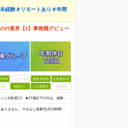
完全未経験＃リモートあり＃年間
てのIT業界【2】事務職デビュー
卒OK
ベテランOK
複数名採用
完全週休2日
企業
転勤なし
土日面接可
面接1回
《学歴・職歴・経験すべて不問！／未経験からのチャレンジ大歓迎◎》 ★27歳以下の方は、経験を問わずほぼ全員面談！ ★教育を前提とした「育成枠」募集です！ ▼こんな気持ち、ひとつでも当てはまる方はぜひ
月給21万円～30万円 ※試用期間3ヶ月間の待遇に変動はありません。 ※みなし残業代(月20時間分29,725円～)を含む。（※超過分は追加支給）