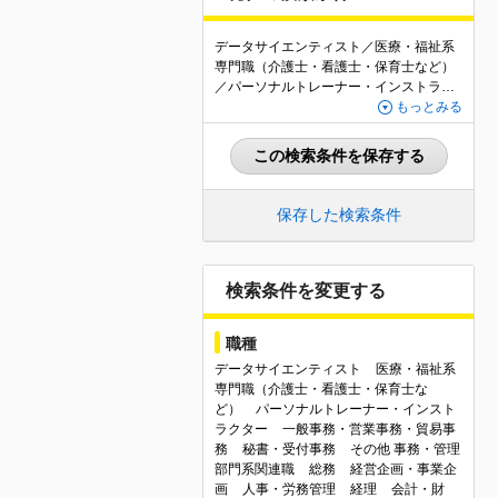
データサイエンティスト／医療・福祉系
専門職（介護士・看護士・保育士など）
／パーソナルトレーナー・インストラク
ター／一般事務・営業事務・貿易事務／
もっとみる
秘書・受付事務／その他 事務・管理部門
系関連職／総務／経営企画・事業企画／
この検索条件を保存する
人事・労務管理／経理／会計・財務／知
的財産・法務／購買・資材調達／Webデ
ィレクター・Webプロデューサー／Web
保存した検索条件
デザイナー・コーダー・コンテンツ企画
／ゲームクリエイター・ゲームプランナ
ー／出版・広告・印刷関連／ファッショ
ン・インテリア関連／映像・音響・イベ
検索条件を変更する
ント関連／その他クリエイティブ関連／
マーケティング・営業企画／商品開発・
職種
商品企画／バイヤー・マーチャンダイザ
ー／広報・IR／金融アナリスト・トレー
データサイエンティスト
医療・福祉系
ダー・商品開発／ファイナンシャルプラ
専門職（介護士・看護士・保育士な
ンナー・資産運用／その他金融関連専門
ど）
パーソナルトレーナー・インスト
職／不動産関連専門職／翻訳・通訳／従
ラクター
一般事務・営業事務・貿易事
業員100名以下
務
秘書・受付事務
その他 事務・管理
部門系関連職
総務
経営企画・事業企
画
人事・労務管理
経理
会計・財