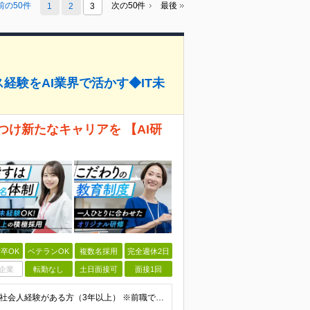
前の50件
次の50件
最後
1
2
3
経験をAI業界で活かす◆IT未
つけ新たなキャリアを 【AI研
卒OK
ベテランOK
複数名採用
完全週休2日
企業
転勤なし
土日面接可
面接1回
【学歴・年齢不問、業種・職種未経験歓迎】 ■何らかの社会人経験がある方（3年以上） ※前職での経験や業務知識などを活かし、 将来性の高いAI・DX業界で活躍したい方歓迎！ ★入社前面談・アンケートあ