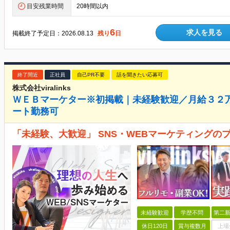
目安残業時間
20時間以内
6
求人を見る
掲載終了予定日：
2026.08.13
残り
日
終了間近
正社員
自己PR不要
話を聞きたい応募可
株式会社viralinks
ＷＥＢマーケター※初掲載｜未経験歓迎／月給３２万
ート勤務可
「未経験、大歓迎」 SNS・WEBマーケティングの
未経験歓迎
学歴不問
第二新
休日120日
賞与複数月
上場