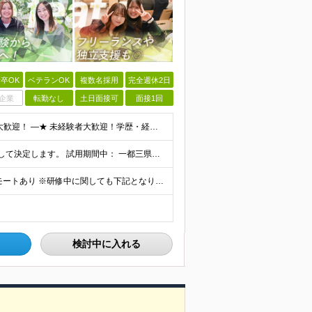
卒OK
ベテランOK
複数名採用
完全週休2日
企業
転勤なし
土日面接可
面接1回
3Dデザインや仮想空間（メタバース）に興味がある方大歓迎！ ―★ 未経験者大歓迎！学歴・経験不問/第二新卒歓迎/WEB面接可能！ ★― 「パソコンの電源ってどうやって入れるの？」 「ワードもエクセ
月給：30万円～60万円＋諸手当 ※経験・スキルを考慮して決定します。 試用期間中： 一都三県：月給21万円以上 ※試用期間：6ヶ月～ ※試用期間中は、契約社員となります。
【転勤なし（在宅・リモートワーク導入）】 ※フルリモートあり ※研修中に関しても下記となります。 【本社】 東京都千代田区神田和泉町1番地6-16ヤマトビル405 【プロジェクト先】 一都三県、北
検討中に入れる