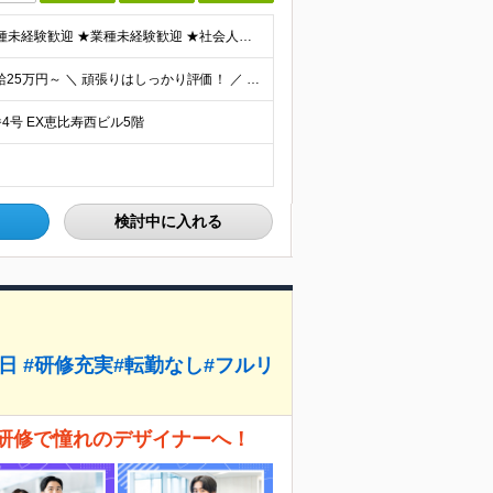
【今までではなく、これからを重視】 ★学歴不問 ★職種未経験歓迎 ★業種未経験歓迎 ★社会人未経験歓迎 ★第二新卒歓迎 ★ブランクOK ★動画編集・デザイン制作の勉強を独学でしている方など ※基礎的
月給：32万円＋インセンティブ＋賞与 研修期間中：月給25万円～ ＼ 頑張りはしっかり評価！ ／ 研修期間中でも、スキルの習得状況や成果に応じて月給27万円へ昇給が可能です。 【研修期間】 期
4号 EX恵比寿西ビル5階
検討中に入れる
⽇ #研修充実#転勤なし#フルリ
な研修で憧れのデザイナーへ！