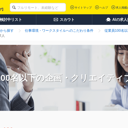
サイトマップ
ヘルプ
求人掲載
検討中リスト
スカウト
AIの求
から探す
仕事環境・ワークスタイルへのこだわり条件
従業員100名
求人
100名以下の企画・クリエイティ