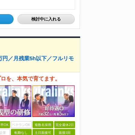
検討中に入れる
円／月残業5h以下／フルリモ
プロを、本気で育てます。
卒OK
ベテランOK
複数名採用
完全週休2日
企業
転勤なし
土日面接可
面接1回