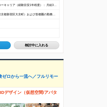
【前職給与保証】 ■未経験者： 月給30万円～35万円 ■ローキャリア（経験目安1年程度）： 月給35万円～40万円 ■経験者（経験目安3年以上）： 月給40万円～60万円 ■即戦力（経験目安5年以上
【希望勤務地考慮・転勤なし・UIターン歓迎】 本社（東京都新宿区大京町）および首都圏の勤務先 ★リモートワーク応相談 ★上京を希望する地方在住者の方も大歓迎！ ★横浜に営業拠点開設 神奈川県内や神
検討中に入れる
経験ゼロから一流へ／フルリモー
3Dデザイン（仮想空間/アバタ