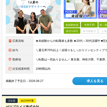
未経験歓迎
学歴不問
第二新
休日120日
賞与複数月
上場
応募資格
給与
勤務地
目安残業時間
10時間以内
求人を見る
掲載終了予定日：
2026.08.27
正社員
自己PR不要
ゼロプライド株式会社