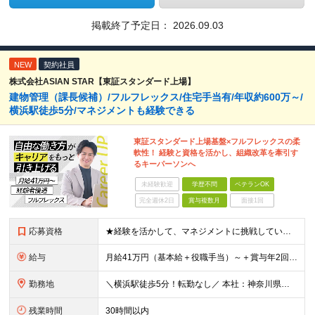
掲載終了予定日：
2026.09.03
NEW
契約社員
株式会社ASIAN STAR【東証スタンダード上場】
建物管理（課長候補）/フルフレックス/住宅手当有/年収約600万～/
横浜駅徒歩5分/マネジメントも経験できる
東証スタンダード上場基盤×フルフレックスの柔
軟性！ 経験と資格を活かし、組織改革を牽引す
るキーパーソンへ
未経験歓迎
学歴不問
ベテランOK
完全週休2日
賞与複数月
面接1回
応募資格
★経験を活かして、マネジメントに挑戦していきたい方を募集中！ ◆建物管理の経験が5年以上ある方 ◆管理業務主任者の資格をお持ちの方 ◆学歴不問 ◆普通運転免許(AT限定可)
給与
月給41万円（基本給＋役職手当）～＋賞与年2回＋資格手当 ※経験・スキルを考慮の上、当社規定により優遇致します ※管理職のため残業代はございません ※役職手当6万円を含みます ※管理業務主任者は資格
勤務地
＼横浜駅徒歩5分！転勤なし／ 本社：神奈川県横浜市西区高島2-6-32 横浜東口ウィスポートビル8F ※(変更の範囲)上記を除く当社関連勤務地
残業時間
30時間以内