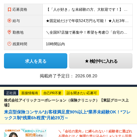
応募資格
【「人が好き」な未経験の方、大歓迎です！】 ●学歴不問 ●経験不問 ★こんな方にピッタリの職場です！ ・ノルマに追われず、お客様に寄り添う仕事がしたい方 ・チームワークを大切にし、周囲と協力して働け
給与
★固定給だけで年収524万円も可能！ ★入社3年目で年収650万円も！ 月給29万円～51万円（店舗手当・営業手当など一律手当含む）＋他各種手当＋決算賞与あり（会社業績による※2025年度実績あり）
勤務地
＼全国97店舗で募集中！希望を考慮◎「自宅の近くで働きたい」もOK／ 【希望勤務地を考慮】全97店舗／北海道・東京・神奈川・千葉・埼玉・石川・静岡・愛知・大阪・兵庫・福岡の『保険クリニック』直営店
残業時間
10時間以内
求人を見る
検討中に入れる
掲載終了予定日：
2026.08.20
正社員
面接情報有
自己PR不要
話を聞きたい応募可
株式会社アイリックコーポレーション（保険クリニック）【東証グロース上
場】
来店型保険コンサル*お客様満足度90%以上*業界未経験OK！*フレ
ックス制*残業6h程度*月給29万～
＼「会社の意向」に縛られない！経験者に選ばれ
る理由とは／ 無理な売り込みなし×システム活用