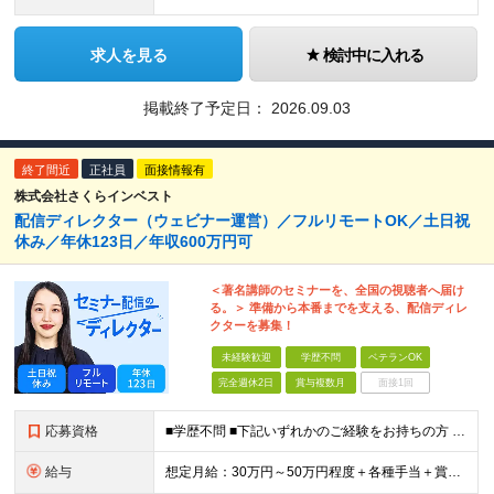
求人を見る
検討中に入れる
掲載終了予定日：
2026.09.03
終了間近
正社員
面接情報有
株式会社さくらインベスト
配信ディレクター（ウェビナー運営）／フルリモートOK／土日祝
休み／年休123日／年収600万円可
＜著名講師のセミナーを、全国の視聴者へ届け
る。＞ 準備から本番までを支える、配信ディレ
クターを募集！
未経験歓迎
学歴不問
ベテランOK
完全週休2日
賞与複数月
面接1回
応募資格
■学歴不問 ■下記いずれかのご経験をお持ちの方 ・配信業務の実務経験（OBS運用など） ・Web番組、動画、TV、ウェビナー等のディレクション経験 ・何らかの企画運営経験をお持ちの方 （Premier
給与
想定月給：30万円～50万円程度＋各種手当＋賞与年2回 ※想定年収：400万円～600万円 ※経験・能力等考慮の上、規定により優遇 ※上記月給には固定残業代を含みます。固定残業代は、時間外労働の有無に