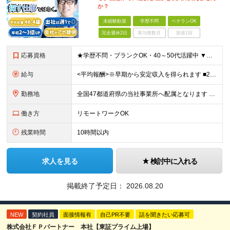
か？
未経験歓迎
学歴不問
ベテランOK
完全週休2日
賞与複数月
面接1回
応募資格
★学歴不問・ブランクOK・40～50代活躍中 ▼以下いずれかのご経験をお持ちの方 ■金融業界（保険会社や銀行、証券会社、信用金庫など）での就業経験 ■何かしらの営業経験をお持ちの方 ※ブランクのある方
給与
<平均報酬>※早期から安定収入を得られます ■2年目～：888万円 ■3年目～：960万円 ■4年目～：1028万円 ★成果連動型報酬（営業成績に応じて支給/45時間分固定残業代含む/超過分は別途支
勤務地
全国47都道府県の当社事業所へ配属となります ※居住地や希望の勤務先を考慮します ※リモートワークOK／転勤なし ＜本社＞ 東京都台東区浅草橋1-1-8 FP浅草橋ビル (変更の範囲)上記を除く当
働き方
リモートワークOK
残業時間
10時間以内
求人を見る
検討中に入れる
掲載終了予定日：
2026.08.20
NEW
契約社員
面接情報有
自己PR不要
話を聞きたい応募可
株式会社ＦＰパートナー 本社【東証プライム上場】