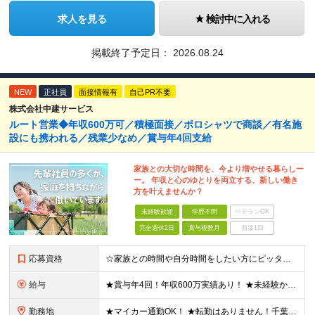
求人を見る
検討中に入れる
掲載終了予定日：
2026.08.24
NEW
正社員
面接情報有
自己PR不要
株式会社中建サービス
ルート営業◆年収600万可／積極面接／ポロシャツで商談／有名施
設にも携われる／残業少なめ／賞与年4回支給
家族との大切な時間を、今より増やせる暮らしー
ー。 年収と心のゆとりを両立する、新しい働き
方を叶えませんか？
未経験歓迎
学歴不問
ベテランOK
完全週休2日
賞与複数月
面接1回
応募資格
☆家族との時間や自分時間をしたい方にピッタリの環境です ◆要普通自動車運転免許（AT限定可） ◆学歴不問 ★こんな方にピッタリです！ ・フットワーク軽く行動できる方 ・人の話に素直に耳を傾けられる方
給与
★賞与年4回！年収600万実績あり！ ★未経験からでも基本給27万円スタートと、安定した収入を得られる環境です！ 月給27万円～29万円＋各種手当＋賞与年2回（＋業績賞与年2回） ※経験・スキルを考
勤務地
★マイカー通勤OK！ ★転勤はありません！千葉＆大阪で積極採用中！ 【千葉】千葉県白井市富塚1番 【大阪】大阪府堺市堺区南半町東1丁目1番10号 ※(変更の範囲)上記を除く当社関連勤務地