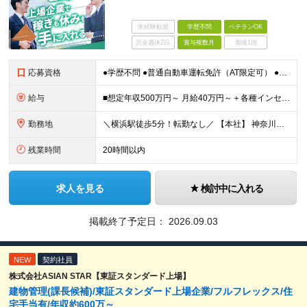
未経験歓迎
学歴不問
ベテランOK
完全週休2日
賞与複数月
面接1回
応募資格
●学歴不問 ●普通自動車運転免許（AT限定可） ●不動産業界での営業経験をお持ちの方 ●ブランクOK ～こんな方を求めています～ ・目標を意識して行動することができる人 ・指示待ちではなく自身で考え
給与
■想定年収500万円～ 月給40万円～＋各種インセンティブ＋資格手当 ※経験・スキルを考慮の上、当社規定により優遇致します ※試用期間3ヶ月あり。(給与・待遇・雇用形態に差異はありません) ※管理
勤務地
＼横浜駅徒歩5分！転勤なし／ 【本社】 神奈川県横浜市西区高島2-6-32 横浜東口ウィスポートビル8F ※(変更の範囲)上記を除く当社関連勤務地
残業時間
20時間以内
求人を見る
検討中に入れる
掲載終了予定日：
2026.09.03
NEW
契約社員
株式会社ASIAN STAR【東証スタンダード上場】
建物管理(課長候補)/東証スタンダード上場企業/フルフレックス/住
宅手当有/年収約600万～