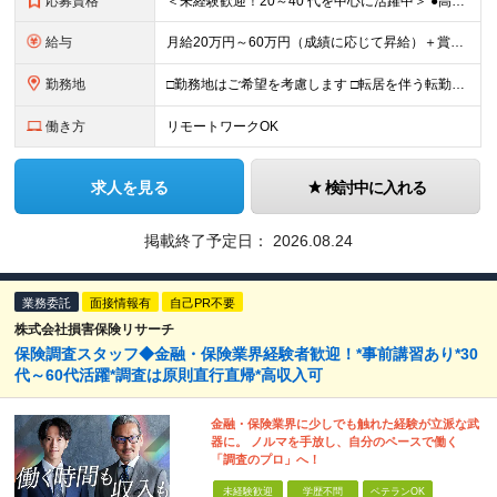
応募資格
＜未経験歓迎！20～40 代を中心に活躍中＞ ●高卒以上 ●業界・業種未経験OK <こんな方を歓迎します> ・公私ともに生涯活かせる専門知識を身につけたい方 ・ライフステージが変わってもキャリアを築
給与
月給20万円～60万円（成績に応じて昇給）＋賞与年4回 ※前職給与・経験・年齢・能力を考慮の上、決定します ※試用期間3ヶ月あり（期間中の待遇に変更なし） ※入社後2年間は、研修期間として初期補給制
勤務地
□勤務地はご希望を考慮します □転居を伴う転勤はありません ●首都圏第七FA支社 東京都港区虎ノ門3-17-1 TOKYU REIT虎ノ門ビル4F ​●つくばFA支社 茨城県つくば市竹園1-6
働き方
リモートワークOK
求人を見る
検討中に入れる
掲載終了予定日：
2026.08.24
業務委託
面接情報有
自己PR不要
株式会社損害保険リサーチ
保険調査スタッフ◆金融・保険業界経験者歓迎！*事前講習あり*30
代～60代活躍*調査は原則直行直帰*高収入可
金融・保険業界に少しでも触れた経験が立派な武
器に。 ノルマを手放し、自分のペースで働く
「調査のプロ」へ！
未経験歓迎
学歴不問
ベテランOK