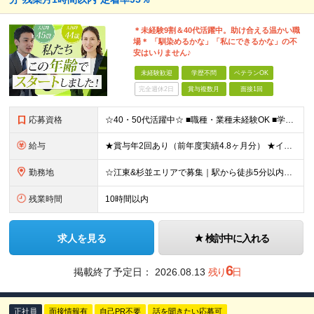
＊未経験9割＆40代活躍中。助け合える温かい職
場＊ 「馴染めるかな」「私にできるかな」の不
安はいりません♪
未経験歓迎
学歴不問
ベテランOK
完全週休2日
賞与複数月
面接1回
応募資格
☆40・50代活躍中☆ ■職種・業種未経験OK ■学歴不問 ★パソコン操作が必要な業務はほぼなし！ 調べ物があれば事業所にいる事務スタッフが対応します。 ★30代・40代・50代の幅広い年代が活躍中
給与
★賞与年2回あり（前年度実績4.8ヶ月分） ★インセンティブ毎月平均5万円 ≪インセンティブ≫ 互助会：1件成約につき2万2000円～4万3000円程度。 生命保険：1件成約につき1万円～4万円程度
勤務地
☆江東&杉並エリアで募集｜駅から徒歩5分以内☆ □勤務地は相談可能です □転居を伴う転勤なし 【江東営業所】東京都江東区亀戸2-17-7 4F 【城西営業所】東京都杉並区高円寺北2-1-9 2F
残業時間
10時間以内
求人を見る
検討中に入れる
6
掲載終了予定日：
2026.08.13
残り
日
正社員
面接情報有
自己PR不要
話を聞きたい応募可