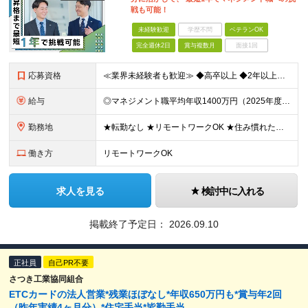
戦も可能！
未経験歓迎
学歴不問
ベテランOK
完全週休2日
賞与複数月
面接1回
応募資格
≪業界未経験者も歓迎≫ ◆高卒以上 ◆2年以上社会人経験がある方 ★業界経験や知識の有無ではなく、 「そのお客さまにとっての最善策を真剣に考える姿勢」や 「お客さまにベストまたはセカンドベストの施
給与
◎マネジメント職平均年収1400万円（2025年度の税込定例給与実績。） 【STEP1】まずはコンサルタントからスタート ◆初任給月給：20万円から35万円＋業績給＋賞与年4回（※個人業績による）
勤務地
★転勤なし ★リモートワークOK ★住み慣れた街で長く働き続けられます！ ■ご希望を考慮した上で勤務地を決定いたします ■地域のお客さまとの長期に亘る信頼関係を重視するため転勤無し。 ■U・Iタ
働き方
リモートワークOK
求人を見る
検討中に入れる
掲載終了予定日：
2026.09.10
正社員
自己PR不要
さつき工業協同組合
ETCカードの法人営業*残業ほぼなし*年収650万円も*賞与年2回
（昨年実績4ヶ月分）*住宅手当*皆勤手当