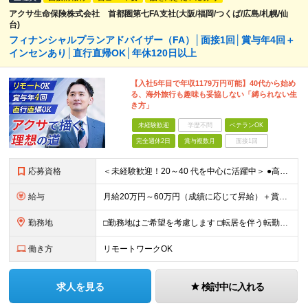
アクサ生命保険株式会社 首都圏第七FA支社(大阪/福岡/つくば/広島/札幌/仙
台)
フィナンシャルプランアドバイザー（FA）│面接1回│賞与年4回＋
インセンあり│直行直帰OK│年休120日以上
【入社5年目で年収1179万円可能】40代から始め
る、海外旅行も趣味も妥協しない「縛られない生
き方」
未経験歓迎
学歴不問
ベテランOK
完全週休2日
賞与複数月
面接1回
応募資格
＜未経験歓迎！20～40 代を中心に活躍中＞ ●高卒以上 ●業界・業種未経験OK <こんな方を歓迎します> ・公私ともに生涯活かせる専門知識を身につけたい方 ・ライフステージが変わってもキャリアを築
給与
月給20万円～60万円（成績に応じて昇給）＋賞与年4回 ※前職給与・経験・年齢・能力を考慮の上、決定します ※試用期間3ヶ月あり（期間中の待遇に変更なし） ※入社後2年間は、研修期間として初期補給制
勤務地
□勤務地はご希望を考慮します □転居を伴う転勤はありません ●首都圏第七FA支社 東京都港区虎ノ門3-17-1 TOKYU REIT虎ノ門ビル4F ​●つくばFA支社 茨城県つくば市竹園1-6
働き方
リモートワークOK
求人を見る
検討中に入れる