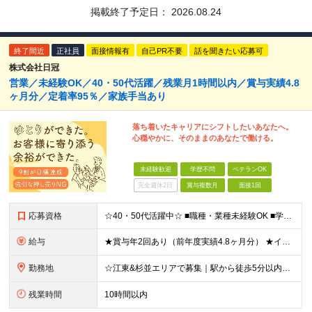
掲載終了予定日：
2026.08.24
終了間近
正社員
面接情報有
自己PR不要
話を聞きたい応募可
株式会社日冠
営業／未経験OK／40・50代活躍／残業月1時間以内／賞与実績4.8
ヶ月分／定着率95％／家族手当あり
落ち着いたキャリアにシフトしたいあなたへ。
心穏やかに、そのままのあなたで働ける。
未経験歓迎
学歴不問
ベテランOK
完全週休2日
賞与複数月
面接1回
応募資格
☆40・50代活躍中☆ ■職種・業種未経験OK ■学歴不問 ★パソコン操作が必要な業務はほぼなし！ 調べ物があれば事業所にいる事務スタッフが対応します。 ★30代・40代・50代の幅広い年代が活躍中
給与
★賞与年2回あり（前年度実績4.8ヶ月分） ★インセンティブ毎月平均5万円 ≪インセンティブ≫ 互助会：1件成約につき2万2000円～4万3000円程度。 生命保険：1件成約につき1万円～4万円程度
勤務地
☆江東&杉並エリアで募集｜駅から徒歩5分以内☆ □勤務地は相談可能です □転居を伴う転勤なし 【江東営業所】東京都江東区亀戸2-17-7 4F 【城西営業所】東京都杉並区高円寺北2-1-9 2F
残業時間
10時間以内