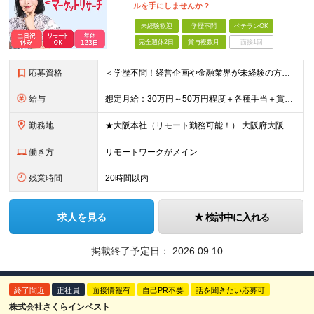
ルを手にしませんか？
未経験歓迎
学歴不問
ベテランOK
完全週休2日
賞与複数月
面接1回
応募資格
＜学歴不問！経営企画や金融業界が未経験の方も歓迎★＞ ■仕事やプライベートで、ChatGPTなどの生成AIを使ったことがある方 ■インターネットを使ったリサーチや情報収集が得意な方 ■集めた情報を分か
給与
想定月給：30万円～50万円程度＋各種手当＋賞与年2回 ※想定年収：400万円～600万円 ※経験・能力等考慮の上、規定により優遇 ※上記月給には固定残業代を含みます。固定残業代は、時間外労働の有無に
勤務地
★大阪本社（リモート勤務可能！） 大阪府大阪市北区梅田2丁目5番6号 桜橋八千代ビル9階 ★新オフィスへ移転予定！駅直結ビルです♪ （移転後の住所） 大阪府大阪市中央区安土町3丁目5-13 本町ガーデ
働き方
リモートワークがメイン
残業時間
20時間以内
求人を見る
検討中に入れる
掲載終了予定日：
2026.09.10
終了間近
正社員
面接情報有
自己PR不要
話を聞きたい応募可
株式会社さくらインベスト