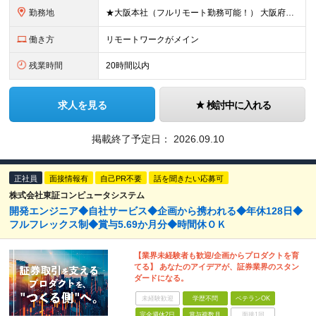
勤務地
★大阪本社（フルリモート勤務可能！） 大阪府大阪市北区梅田2丁目5番6号 桜橋八千代ビル9階 ★新オフィスへ移転予定！駅直結ビルです♪ （移転後の住所） 大阪府大阪市中央区安土町3丁目5-13 本町ガ
働き方
リモートワークがメイン
残業時間
20時間以内
求人を見る
検討中に入れる
掲載終了予定日：
2026.09.10
正社員
面接情報有
自己PR不要
話を聞きたい応募可
株式会社東証コンピュータシステム
開発エンジニア◆自社サービス◆企画から携われる◆年休128日◆
フルフレックス制◆賞与5.69か月分◆時間休ＯＫ
【業界未経験者も歓迎/企画からプロダクトを育
てる】 あなたのアイデアが、証券業界のスタン
ダードになる。
未経験歓迎
学歴不問
ベテランOK
完全週休2日
賞与複数月
面接1回