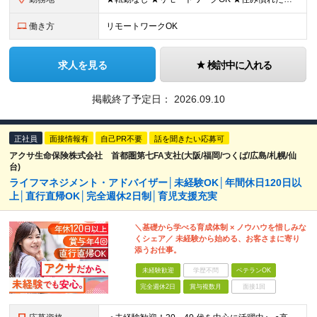
働き方
リモートワークOK
求人を見る
検討中に入れる
掲載終了予定日：
2026.09.10
正社員
面接情報有
自己PR不要
話を聞きたい応募可
アクサ生命保険株式会社 首都圏第七FA支社(大阪/福岡/つくば/広島/札幌/仙
台)
ライフマネジメント・アドバイザー│未経験OK│年間休日120日以
上│直行直帰OK│完全週休2日制│育児支援充実
＼基礎から学べる育成体制 × ノウハウを惜しみな
くシェア／ 未経験から始める、お客さまに寄り
添うお仕事。
未経験歓迎
学歴不問
ベテランOK
完全週休2日
賞与複数月
面接1回