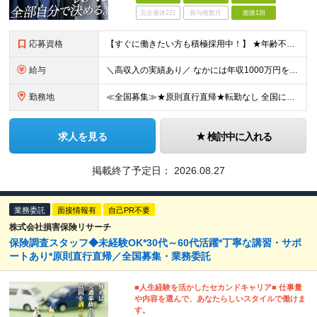
完全週休2日
賞与複数月
面接1回
応募資格
【すぐに働きたい方も積極採用中！】 ★年齢不問…40代50代を中心に幅広い年齢層の方が活躍中です ★金融・保険業界の知識がある方 ★学歴不問 ≪異業種出身の未経験者も活躍しています≫ 調査員の半数以
給与
＼高収入の実績あり／ なかには年収1000万円を超える方もいらっしゃいます！ 【完全出来高報酬制】 ★仕事に慣れるまで収入をサポート 1か月目：報酬が通常の2倍 2か月目：報酬が通常の1.5倍 ※災
勤務地
≪全国募集≫★原則直行直帰★転勤なし 全国に55の拠点を展開していますので、現在お住いの地域で働けます。また、原則直行直帰で調査を行い、レポート作成はご自宅にて行うことができるため、自分のペースで働け
求人を見る
検討中に入れる
掲載終了予定日：
2026.08.27
業務委託
面接情報有
自己PR不要
株式会社損害保険リサーチ
保険調査スタッフ◆未経験OK*30代～60代活躍*丁寧な講習・サポ
ートあり*原則直行直帰／全国募集・業務委託
■人生経験を活かしたセカンドキャリア■ 仕事量
や内容を選んで、あなたらしいスタイルで働けま
す。