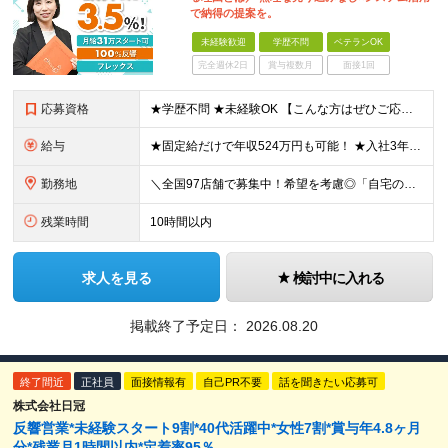
で納得の提案を。
未経験歓迎
学歴不問
ベテランOK
完全週休2日
賞与複数月
面接1回
応募資格
★学歴不問 ★未経験OK 【こんな方はぜひご応募を！】 ◆誰かのためになる仕事に就きたい方 ◆人に寄り添い、相手の心を大切にできる方 ◆保険の知識を身につけて、長く働きたい方 ◆人と話すのが好きで、
給与
★固定給だけで年収524万円も可能！ ★入社3年目で年収650万円も！ 【未経験者】 ◆月給29万円～51万円（店舗手当・営業手当など一律手当含む）＋インセンティブ＋他各種手当＋決算賞与あり（会社業
勤務地
＼全国97店舗で募集中！希望を考慮◎「自宅の近くで働きたい」もOK／ 【希望勤務地を考慮】全97店舗／北海道・東京・神奈川・千葉・埼玉・石川・静岡・愛知・大阪・兵庫・福岡の『保険クリニック』直営店
残業時間
10時間以内
求人を見る
検討中に入れる
掲載終了予定日：
2026.08.20
終了間近
正社員
面接情報有
自己PR不要
話を聞きたい応募可
株式会社日冠
反響営業*未経験スタート9割*40代活躍中*女性7割*賞与年4.8ヶ月
分*残業月1時間以内*定着率95％