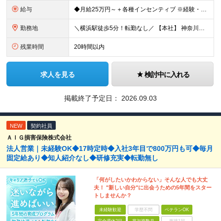
給与
◆月給25万円～＋各種インセンティブ ※経験・スキルを考慮の上、当社規定により優遇致します ※試用期間3ヶ月あり。(給与・待遇・雇用形態に差異はありません) ※残業代全額支給
勤務地
＼横浜駅徒歩5分！転勤なし／ 【本社】 神奈川県横浜市西区高島2-6-32 横浜東口ウィスポートビル8F ※(変更の範囲)上記を除く当社関連勤務地
残業時間
20時間以内
求人を見る
検討中に入れる
掲載終了予定日：
2026.09.03
NEW
契約社員
ＡＩＧ損害保険株式会社
法人営業｜未経験OK◆17時定時◆入社3年目で800万円も可◆毎月
固定給あり◆知人紹介なし◆研修充実◆転勤無し
「何がしたいかわからない」そんな人でも大丈
夫！ "新しい自分"に出会うための5年間をスター
トしませんか？
未経験歓迎
学歴不問
ベテランOK