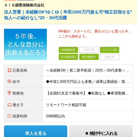
ＡＩＧ損害保険株式会社
法人営業｜未経験OK*ゆくゆく年収1000万円超も可*独立目指せる*
知人への紹介なし*20・30代活躍
5年後が、スタートだ。 変わりたいと思った今、
ここから始めよう。
未経験歓迎
学歴不問
ベテランOK
完全週休2日
賞与複数月
面接1回
応募資格
＜未経験OK｜第二新卒歓迎｜20代～30代多数＞ ◆業界未経験・営業未経験がほとんどです！ ◆高卒以上 ━━━━━━━━ 育成前提の採用です！ ━━━━━━━━ 「稼ぎたい」「経営者になりたい」など
給与
◆年収1,000万円以上も多数／成果は業績給・賞与に反映 ◆年収例1,233円／30代・4年目 月給24万4,094円～33万5,000円＋業績給＋賞与年2回（業績による） ※給与は配属エリアによ
勤務地
【全国61支店で募集中】 ◆転勤なし ◆希望勤務地を選べる ◆U・Iターンも歓迎です ----- 契約期間中は転勤がありません。 お住まいの地域でキャリアを築くことができます！ ----- ■北海道／
働き方
リモートワーク相談可能
残業時間
20時間以内
求人を見る
検討中に入れる