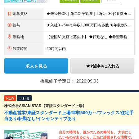
完全週休2日
賞与複数月
面接1回
応募資格
★未経験OK｜第二新卒歓迎｜20代～30代多数★ ┗業界未経験者、営業未経験がほとんどです！ ★高卒以上 ━━━━━━━━ 育成前提の採用です！ ━━━━━━━━ 「稼ぎたい」「経営者になりたい」な
給与
★入社3～5年で年収1,000万円も多数 ★年収例523万円／20代・2年目 月給24万4,094円～33万5,000円＋業績給＋賞与年2回（業績による） ※給与は配属エリアによって異なります ※
勤務地
【全国61支店で募集中】 ◆転勤なし ◆希望勤務地を選べる ◆U・Iターンも歓迎です ----- 契約期間中は転勤がありません。 お住まいの地域でキャリアを築くことができます！ ----- ■北海道／
残業時間
20時間以内
求人を見る
検討中に入れる
掲載終了予定日：
2026.09.03
NEW
正社員
株式会社ASIAN STAR【東証スタンダード上場】
不動産営業/東証スタンダード上場/年収500万～/フレックス/住宅手
当あり/転勤なし/インセンティブあり
自分の時間も、誰かのための時間も。 大切にし
たいものがあるから、正当に評価される環境で。