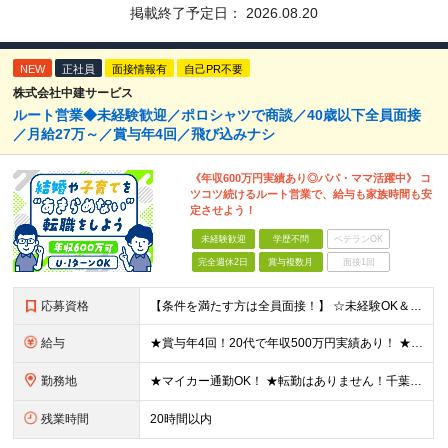
掲載終了予定日：
2026.08.20
NEW
正社員
面接情報有
自己PR不要
株式会社中建サービス
ルート営業◆未経験歓迎／ポロシャツで商談／40歳以下全員面接
／月給27万～／賞与年4回／飛び込みナシ
《年収600万円実績あり◎パパ・ママ活躍中》 コ
ツコツ続けるルート営業で、給与も家族時間も安
定させよう！
未経験歓迎
学歴不問
ベテランOK
完全週休2日
賞与複数月
面接1回
応募資格
【条件を満たす方は全員面接！】 ☆未経験OK＆同期と出会える複数名募集！お話し好きならすぐご活躍いただけます◎ ◆要普通自動車運転免許（AT限定可） ◆学歴不問 ◆40歳までの方（長期勤続によるキャリ
給与
★賞与年4回！20代で年収500万円実績あり！ ★未経験からでも基本給27万円スタートと、安定した収入を得られる環境です！ 月給27万円～29万円＋各種手当＋賞与年2回（＋業績賞与年2回） ※経験・
勤務地
★マイカー通勤OK！ ★転勤はありません！千葉＆大阪で積極採用中！ 【千葉】千葉県白井市富塚1番 【大阪】大阪府堺市堺区南半町東1丁目1番10号 ※(変更の範囲)上記を除く当社関連勤務地
残業時間
20時間以内