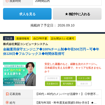
残業時間
20時間以内
求人を見る
検討中に入れる
掲載終了予定日：
2026.09.10
正社員
面接情報有
自己PR不要
話を聞きたい応募可
株式会社東証コンピュータシステム
金融運用保守エンジニア◆100%チーム制◆年収500万円～可◆年
休128日◆フルフレックス◆時間休取得可
安定した基盤のもと、経験を次のステージへ。
日本経済を支える仕事で、キャリアを拓きません
か？
未経験歓迎
学歴不問
ベテランOK
完全週休2日
賞与複数月
面接1回
応募資格
【30代～40代のメンバーが活躍中！】 ◎学歴不問 ◎システム運用・保守の実務経験をお持ちの方 ◎リーダーまたはプロジェクトマネジメント経験がある、または挑戦したい方 ★インフラエンジニアとして次の
給与
【賞与年3回・昨年度支給実績5.69か月分】 ★想定年収500万円～ ★前職給与考慮あり 月給27万円～59万円 +残業代全額支給(1分単位、監督職以下) +人事評価による賞与年2回（4月/10月）