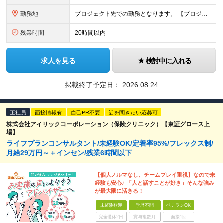
勤務地
プロジェクト先での勤務となります。 【プロジェクト先】 ◆東京都内 ※本社／東京都港区虎ノ門5-13-1 虎ノ門40MTビル 8F ※原則として転居を伴う転勤はありません ※(変更の範囲)上記を除
残業時間
20時間以内
求人を見る
検討中に入れる
掲載終了予定日：
2026.08.24
正社員
面接情報有
自己PR不要
話を聞きたい応募可
株式会社アイリックコーポレーション（保険クリニック）【東証グロース上
場】
ライフプランコンサルタント/未経験OK/定着率95%/フレックス制/
月給29万円～＋インセン/残業6時間以下
【個人ノルマなし、チームプレイ重視】なので未
経験も安心♪ 「人と話すことが好き」そんな強み
が最大限に活きる！
未経験歓迎
学歴不問
ベテランOK
完全週休2日
賞与複数月
面接1回