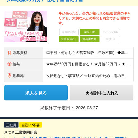
◆頑張った分、努力が報われる組織 営業のキャ
リアも、大切な人との時間も両立できる環境で
す。
未経験歓迎
学歴不問
ベテランOK
完全週休2日
賞与複数月
面接1回
応募資格
◎学歴・何かしらの営業経験（年数不問） ◆基本的なPCスキル（Excel、Wordの基本操作） ◆営業経験をお持ちの方 ★扱う商材や過去の実績は全く問いません！ 「ワークライフバランスを重視したい
給与
★年収650万円も目指せる！ ★月給32万円～ ★年間休日131日(昨年実績)／残業ほぼなし ■基本給28万円〜33万円＋諸手当＋賞与年2回（昨年実績4ヶ月分の支給実績あり） ※経験・能力を考慮の
勤務地
＼転勤なし・駅直結／ ☆駅直結のため、雨の日も濡れずに快適に通勤できます！☆ ■本社 東京都中野区本町2-46-1中野坂上サンブライトツイン9F ※(変更の範囲)上記を除く当組関連勤務地
求人を見る
検討中に入れる
掲載終了予定日：
2026.08.27
正社員
自己PR不要
さつき工業協同組合