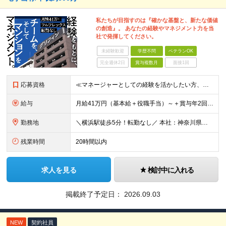
私たちが目指すのは『確かな基盤と、新たな価値
の創造』。 あなたの経験やマネジメント力を当
社で発揮してください。
未経験歓迎
学歴不問
ベテランOK
完全週休2日
賞与複数月
面接1回
応募資格
≪マネージャーとしての経験を活かしたい方、キャリアアップしたい方をお待ちしています！≫ ◆学歴不問 ◆普通運転免許(AT限定可) ◆建物管理の経験が5年以上ある方 ◆管理業務主任者の資格をお持ちの方
給与
月給41万円（基本給＋役職手当）～＋賞与年2回＋資格手当 ※経験・スキルを考慮の上、当社規定により優遇致します ※管理職のため残業代はございません ※役職手当6万円を含みます ※管理業務主任者は資格
勤務地
＼横浜駅徒歩5分！転勤なし／ 本社：神奈川県横浜市西区高島2-6-32 横浜東口ウィスポートビル8F ※(変更の範囲)上記を除く当社関連勤務地
残業時間
20時間以内
求人を見る
検討中に入れる
掲載終了予定日：
2026.09.03
NEW
契約社員