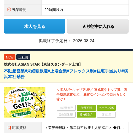
残業時間
20時間以内
求人を見る
検討中に入れる
掲載終了予定日：
2026.08.24
NEW
正社員
株式会社ASIAN STAR【東証スタンダード上場】
不動産営業#未経験歓迎#上場企業#フレックス制#住宅手当あり#横
浜本社勤務
＼収入UP×キャリアUP／ 達成賞やトップ賞、四
半期達成賞など、 豊富なインセンで自分らしく
稼ぐ！
未経験歓迎
学歴不問
ベテランOK
完全週休2日
賞与複数月
面接1回
応募資格
＜業界未経験・第二新卒歓迎！人柄採用＞ ◆何らかの営業経験をお持ちの方 ◆学歴不問 ◆普通運転免許(AT限定可) ＼こんな方を求めています／ ・目標を意識して行動することができる人 ・指示待ちではな