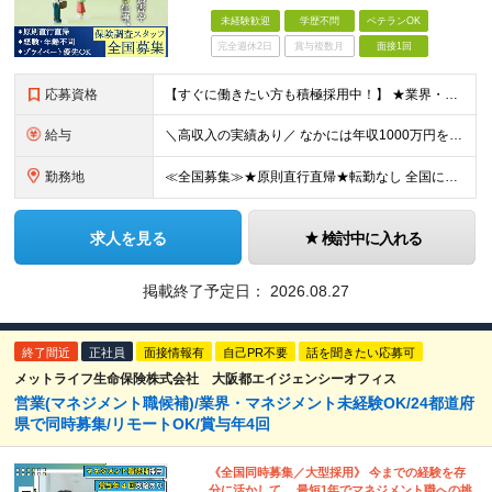
未経験歓迎
学歴不問
ベテランOK
完全週休2日
賞与複数月
面接1回
応募資格
【すぐに働きたい方も積極採用中！】 ★業界・職種未経験の方も歓迎…特別な知識は不問です ★年齢不問…40代50代を中心に幅広い年齢層の方が活躍中です ※学歴不問 ≪異業種出身の未経験者も活躍していま
給与
＼高収入の実績あり／ なかには年収1000万円を超えるスペシャリストもいらっしゃいます！ 【完全出来高報酬制】 ★仕事に慣れるまで収入をサポート 1か月目：報酬が通常の2倍 2か月目：報酬が通常の1
勤務地
≪全国募集≫★原則直行直帰★転勤なし 全国に55の拠点を展開していますので、現在お住いの地域で働けます。また、原則直行直帰で調査を行い、レポート作成はご自宅にて行うことができるため、自分のペースで働け
求人を見る
検討中に入れる
掲載終了予定日：
2026.08.27
終了間近
正社員
面接情報有
自己PR不要
話を聞きたい応募可
メットライフ生命保険株式会社 大阪都エイジェンシーオフィス
営業(マネジメント職候補)/業界・マネジメント未経験OK/24都道府
県で同時募集/リモートOK/賞与年4回
《全国同時募集／大型採用》 今までの経験を存
分に活かして、 最短1年でマネジメント職への挑