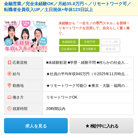
金融営業／完全未経験OK／月給35.8万円～／リモートワーク可／
転職者全員収入UP／土日祝休+年休123日以上
未経験から「一生モノの専門スキル」を習得！
リモートワークを活用して、自分らしく賢く稼
ぐ。
未経験歓迎
学歴不問
ベテランOK
完全週休2日
賞与複数月
面接1回
応募資格
■未経験歓迎 ■学歴・経験不問 ■何らかの社会人経験がある方 ＜こんな方に向いています！＞ ・将来役立つ知識を⾝につけたい⽅ ・頑張った分評価されたい方 ・新しいことを学ぶのが好きな方 ・趣味
給与
★社員の平均年収940万円（※2025年11月時点） ★転職者は全員収入アップを実現 ★入社半年で昇給した実績あり！ 月給35万8,000円～（固定残業代含む）＋インセンティブ ＋賞与（年2回）
勤務地
★リモートワーク可能◎ ★東京・大阪・福岡の3拠点で募集中／ご希望の勤務地で配属します ★転勤なし ＜東京支店＞ 東京都港区三田1丁目4番28号 三田国際ビル2階 ＜大阪本社＞ 大阪府大阪市北区梅
働き方
リモートワークOK
残業時間
20時間以内
求人を見る
検討中に入れる