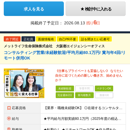
求人を見る
検討中に入れる
6
掲載終了予定日：
2026.08.13
残り
日
終了間近
正社員
面接情報有
自己PR不要
話を聞きたい応募可
メットライフ生命保険株式会社 大阪都エイジェンシーオフィス
コンサルティング営業/未経験歓迎/平均月給80.1万円/ 賞与年4回/リ
モート併用OK
《仕事もプライベートも妥協しない》 なりたい
自分に近づくための新しい働き方、始めません
か？
未経験歓迎
学歴不問
ベテランOK
完全週休2日
賞与複数月
面接1回
応募資格
【業界・職種未経験OK】 ◎在籍するコンサルタントの多くが中途入社 ◎前職は介護士・アパレル店員・事務員など、未経験・異業種からの転職者90％以上！ ◎金融や保険の知識も不問 ◆高卒以上 ◆社会人経
給与
★平均給与月額実績80.1万円（2025年度の税込定例給与実績となります） ◆初任給月給：20万円から35万円＋業績給＋賞与年4回（※個人業績による） ※初任給内訳／基本給10万円＋初期補給10万
勤務地
★転勤なし ★リモートワークOK ★住み慣れた街で長く働き続けられます！ ■ご希望を考慮した上で勤務地を決定いたします ■地域のお客さまとの長期に亘る信頼関係を重視するため転勤無し。 ■U・Iタ