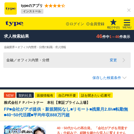
typeのアプリ
インストール
ログイン
会員登録
検討中(
0
)
MENU
46
求人検索結果
件中
1～46
件表示
金融業界 × オフィス内禁煙・分煙の転職・求人情報
金融／オフィス内禁・分煙
変更
保存した検索条件
NEW
契約社員
面接情報有
自己PR不要
話を聞きたい応募可
株式会社ＦＰパートナー 本社【東証プライム上場】
FP■会社がアポ提供・新規開拓なし■リモート■残業月2.8h■転勤無
■40~50代活躍■平均年収888万円超
40・50代からの再出発。 「会社がアポを用意す
る」仕組みで、経験を確かな収入に変えません