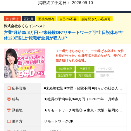
掲載終了予定日：
2026.09.10
終了間近
正社員
面接情報有
自己PR不要
話を聞きたい応募可
株式会社さくらインベスト
営業*月給35.8万円～*未経験OK*リモートワーク可*土日祝休み*年
休123日以上*転職者全員が収入UP
＜一瞬だけじゃなくて、一生稼げる会社＞ 女性
社長が作った、生涯年収を高めながら、安心して
働き続けられる会社。
未経験歓迎
学歴不問
ベテランOK
完全週休2日
賞与複数月
面接1回
応募資格
■未経験歓迎 ■学歴・経験不問 ■何らかの社会人経験がある方 ＜こんな方に向いています！＞ ・頑張った分評価されたい方 ・将来役立つ知識を身につけたい方 ・新しいことを学ぶのが好きな方 ・趣味
給与
★社員の平均年収940万円（※2025年11月時点） ★転職者は全員収入アップを実現 ★入社半年で昇給した実績あり！ 【営業未経験】 月給35万8,000円～（固定残業代含む）＋インセンティブ ＋賞
勤務地
★リモートワーク可能◎ ★東京・大阪・福岡の3拠点で募集中／ご希望の勤務地で配属します ★転勤なし ＜東京支店＞ 東京都港区三田1丁目4番28号 三田国際ビル2階 ＜大阪本社＞ 大阪府大阪市北区梅
働き方
リモートワークOK