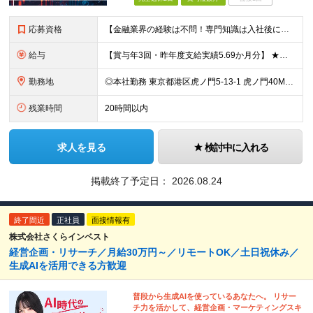
応募資格
【金融業界の経験は不問！専門知識は入社後に学べます】 ◎学歴不問 ◎システム開発の実務経験をお持ちの方 └3年以上・Java、C#いずれかの使用経験をお持ちの方を想定しております 【以下のような方は
給与
【賞与年3回・昨年度支給実績5.69か月分】 ★想定年収500万円～ ★前職給与考慮あり 月給27万円～59万円 +残業代全額支給(1分単位、監督職以下) +人事評価による賞与年2回（4月/10月）
勤務地
◎本社勤務 東京都港区虎ノ門5-13-1 虎ノ門40MTビル 8F ※原則として、転居を伴う転勤はありません ※(変更の範囲)上記を除く当社関連勤務地
残業時間
20時間以内
求人を見る
検討中に入れる
掲載終了予定日：
2026.08.24
終了間近
正社員
面接情報有
株式会社さくらインベスト
経営企画・リサーチ／月給30万円～／リモートOK／土日祝休み／
生成AIを活用できる方歓迎
普段から生成AIを使っているあなたへ。 リサー
チ力を活かして、経営企画・マーケティングスキ