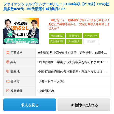
ファイナンシャルプランナー■リモートOK■年収【2~3倍】UPの社
員多数■20代～50代活躍中■残業月2.8h
「稼げない」「顧客開拓が辛い」はもう終わり！
あなたの経験を活かし、安定と高収入を両立しま
せんか？
未経験歓迎
学歴不問
ベテランOK
完全週休2日
賞与複数月
面接1回
応募資格
■金融業界（保険会社や銀行、証券会社、信用金庫など）の営業経験をお持ちの方 ■学歴不問 ※第二新卒の方も歓迎します ※直販の保険営業職経験者も多数活躍中。 お客さまへのご提案に集中できる仕組みにより
給与
<平均報酬>※早期から安定収入を得られます ■2年目～：888万円 ■3年目～：960万円 ■4年目～：1028万円 ★成果連動型報酬（営業成績に応じて支給/45時間分固定残業代含む/超過分は別途支
勤務地
全国47都道府県の当社事業所へ配属となります ※居住地や希望の勤務先を考慮します ※リモートワークOK／転勤なし ＜本社＞ 東京都台東区浅草橋1-1-8 FP浅草橋ビル (変更の範囲)上記を除く当
働き方
リモートワークOK
残業時間
10時間以内
求人を見る
検討中に入れる