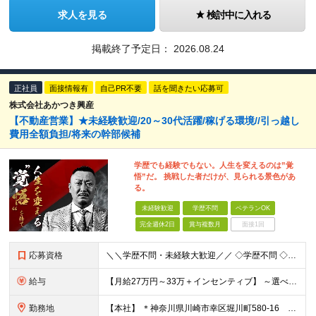
求人を見る
検討中に入れる
掲載終了予定日：
2026.08.24
正社員
面接情報有
自己PR不要
話を聞きたい応募可
株式会社あかつき興産
【不動産営業】★未経験歓迎/20～30代活躍/稼げる環境//引っ越し
費用全額負担/将来の幹部候補
学歴でも経験でもない。人生を変えるのは”覚
悟”だ。 挑戦した者だけが、見られる景色があ
る。
未経験歓迎
学歴不問
ベテランOK
完全週休2日
賞与複数月
面接1回
応募資格
＼＼学歴不問・未経験大歓迎／／ ◇学歴不問 ◇社会⼈・職種・業種未経験大歓迎 ☆ー・ー・ー・ー・ー・ー・ー・ー・ー・ー・ー☆ 「今の人生を変えたい。」「本気で稼ぎたい。」 面接ではその想いを
給与
【⽉給27万円～33万＋インセンティブ】 ～選べる給与制度～ 固定給とインセンティブの割合を選択することが可能◎ ⾯接時にご相談可能です！ ￣￣￣￣￣￣￣￣￣￣￣￣￣￣￣￣￣￣￣ 月収27万円の場合
勤務地
【本社】 ＊神奈川県川崎市幸区堀川町580-16 川崎テックセンター9階 ※転勤はありません ※受動喫煙対策あり(オフィス内分煙)