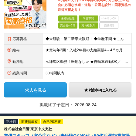
≪月給26万円～＆2年目の賞与4ヶ月分以上≫ 社
会に必須な水道・道路・公園を設計！国家資格の
取得支援あり！
未経験歓迎
学歴不問
ベテランOK
完全週休2日
賞与複数月
面接1回
応募資格
◆未経験・第二新卒大歓迎！ ◆学歴不問 ★こんな方にピッタリ！★ ・今の仕事の体力的な負担を減らしたい ・一生モノの「手に職」をつけたい ・安定した会社で定年まで長く働きたい
給与
★賞与年2回：入社2年目の支給実績4～4.5カ月分！ ★月収30万円も可能！退職金、家族手当など福利厚生充実 ★見込み残業なし！残業代は全額支給 ★技術士など、毎月3万円支給される資格手当もあり ◆
勤務地
≪練馬区勤務！転勤なし≫ ★自転車通勤OK／「中村橋駅」から徒歩3分の好立地 ◆東京都練馬区貫井2丁目1番29号 NKビル ※(変更の範囲)上記を除く当社関連勤務地
残業時間
30時間以内
求人を見る
検討中に入れる
掲載終了予定日：
2026.08.24
正社員
面接情報有
自己PR不要
株式会社全日警 東京中央支社
警備スタッフ（官公庁など）/未経験OK/40代・50代活躍中/賞与過