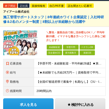
終了間近
正社員
面接情報有
自己PR不要
話を聞きたい応募可
アイアール株式会社
施工管理サポートスタッフ｜8年連続ホワイト企業認定｜入社時研
修＆2名のメンター制度｜8割以上が未経験から活躍中
＼髪色・服装自由で推し活休暇もOK！／ 平均年
齢28歳、イマドキな働き方へシフトした例をご紹
介します！
未経験歓迎
学歴不問
ベテランOK
完全週休2日
賞与複数月
面接1回
応募資格
【学歴不問・未経験歓迎・平均年齢28歳】 ■ 第二新卒歓迎 ■ フリーター・社会人未経験OK ＼「アイアールで人生ワンチャンつかんでほしい！」／ …こんな社長の想いから 経験よりも人柄を重視した採用
給与
【★未経験でも月給28万円～｜資格取得で平均年収636万円★】 ■ 月給28万円～80万円+賞与年2回＋各種手当 ※月給には、固定残業代（20時間分：3万8000円～／月）を含む ※20時間を超過
勤務地
【全国47都道府県で募集中｜転勤なし】 ◎U・Iターン歓迎！家具家電付き＆家賃ナシの社員寮を完備 ◎東京支店は2025年7月に移転したばかりの綺麗なオフィス 東京・横浜・大阪・名古屋・福岡など 全国
残業時間
20時間以内
求人を見る
検討中に入れる