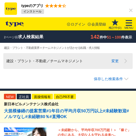
typeのアプリ
インストール
ログイン
会員登録
検討中(
0
)
MENU
142
求人検索結果
件中
51～100
件表示
2ページ目
建設・プラント・不動産業界 × チームマネジメントが活かせる転職・求人情報
建設・プラント・不動産／チームマネジメント
変更
保存した検索条件
NEW
正社員
面接情報有
自己PR不要
新日本ビルメンテナンス株式会社
大規模修繕の提案営業#1年目の平均月収50万円以上#未経験歓迎#
ノルマなし#未経験80％#直帰OK
＜未経験から、平均年収700万円超！＞ 「稼ぐ」
の先にある、大切な人を守れる未来へ。