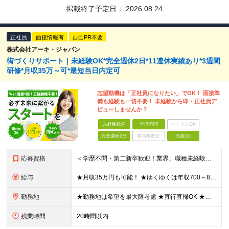
掲載終了予定日：
2026.08.24
正社員
面接情報有
自己PR不要
株式会社アーキ・ジャパン
街づくりサポート｜未経験OK*完全週休2日*11連休実績あり*3週間
研修*月収35万～可*最短当日内定可
志望動機は「正社員になりたい」でOK！ 面接準
備も経験も一切不要！ 未経験から即・正社員デ
ビューしませんか？
未経験歓迎
学歴不問
ベテランOK
完全週休2日
賞与複数月
面接1回
応募資格
＜学歴不問・第二新卒歓迎！業界、職種未経験歓迎！20代～30代活躍中＞ ★35歳以下の方（若年層の長期キャリア形成を図るため） ★フリーター・正社員未経験・社会人未経験OK ★転職回数が多い方もぜひ
給与
★月収35万円も可能！ ★ゆくゆくは年収700～800万円も！ ★手当が多数あり ・残業手当（100％）★1分単位で支給 ・資格手当（最大月6万円） ・結婚/出産祝金（最大3万円） 【首都圏・北関東
勤務地
★勤務地は希望を最大限考慮 ★直行直帰OK ★車通勤のエリアもあり ★研修は、下記いずれかの研修センターで行います ・東京校（東京本社とアクセスは同様） ・大阪校（大阪府大阪市中央区道修町 2-1-1
残業時間
20時間以内