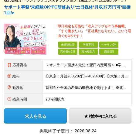
株式会社オープンアップコンストラクション（東証プライム上場グループ）
サポート事務*未経験OK*PC研修あり*土日祝休*月収37万円可*面接
1回/o
即日内定も可能な「収入アップも叶う事務職」
「すぐ働きたい」「正社員になりたい」という理
由でもOKです！
未経験歓迎
学歴不問
ベテランOK
完全週休2日
賞与複数月
面接1回
応募資格
＜オンライン面接＆最短で翌日内定可能＞ ■学歴不問 ■未経験・第二新卒・正社員初挑戦の方、大歓迎！ ★9割以上の社員が未経験からのスタートです ★アルバイト経験のみという方も活躍しています ◇志望理
給与
◎東京：月給280,202円～402,430円 ◎大阪：月給269,824円～392,052円 ◎名古屋：月給285,967円～408,195円 ◎その他：月給265,212円～387,440円 ※
勤務地
首都圏や全国の希望の勤務地で働けます！ ※北海道・東北・関東・北信越・関西・東海・中国・四国・九州・沖縄県 ★希望を考慮します ★UIターン歓迎／転勤なし
残業時間
20時間以内
求人を見る
検討中に入れる
掲載終了予定日：
2026.08.24