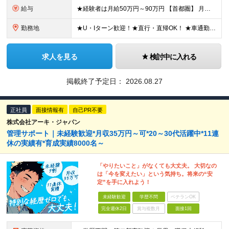
給与
★経験者は月給50万円～90万円 【首都圏】 月給30万1230円〜 ⇒基本22万7000円+地域6万4230円+皆勤1万円 【群馬/栃木/茨城】 月給28万1090円〜 ⇒基本23万4000円+
勤務地
★U・Iターン歓迎！★直行・直帰OK！ ★車通勤可能のエリアもあり！★出張なしの働き方も可能 全国47都道府県の各プロジェクト（転勤なし！勤務地に対する希望も実現可能！） 「自宅から1時間以内で通え
求人を見る
検討中に入れる
掲載終了予定日：
2026.08.27
正社員
面接情報有
自己PR不要
株式会社アーキ・ジャパン
管理サポート｜未経験歓迎*月収35万円～可*20～30代活躍中*11連
休の実績有*育成実績8000名～
「やりたいこと」がなくても大丈夫。 大切なの
は「今を変えたい」という気持ち。将来の“安
定”を手に入れよう！
未経験歓迎
学歴不問
ベテランOK
完全週休2日
賞与複数月
面接1回