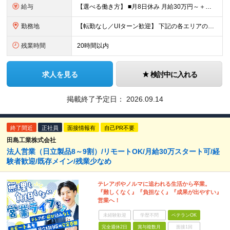
給与
【選べる働き方】 ■月8日休み 月給30万円～＋各種手当＋賞与年2回 ■月10日休み 月給27万円～＋各種手当＋賞与年2回 ※経験・能力を考慮の上、決定します ※上記にはみなし残業手当を含み、超過
勤務地
【転勤なし／UIターン歓迎】 下記の各エリアのお客様先に直行直帰 【関東圏】 ■埼玉県 ■神奈川県 ■東京都 ■千葉県 【関西圏】 ■大阪府 ■兵庫県 ★勤務地は希望を考慮します。 基本は直行
残業時間
20時間以内
求人を見る
検討中に入れる
掲載終了予定日：
2026.09.14
終了間近
正社員
面接情報有
自己PR不要
田島工業株式会社
法人営業（日立製品8～9割）/リモートOK/月給30万スタート可/経
験者歓迎/既存メイン/残業少なめ
テレアポやノルマに追われる生活から卒業。
『難しくなく』『負担なく』『成果が出やすい』
営業へ！
未経験歓迎
学歴不問
ベテランOK
完全週休2日
賞与複数月
面接1回