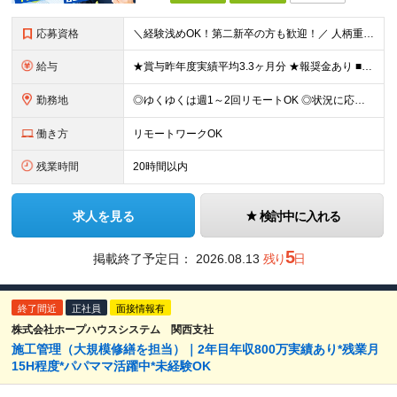
応募資格
＼経験浅めOK！第二新卒の方も歓迎！／ 人柄重視の採用を実施中！ 「今の環境や働き方を変えたい」 そんな想いをお持ちの方、大歓迎です◎ 実際に、様々な経歴を持つ先輩も多数活躍しています！ ★営業経験
給与
★賞与昨年度実績平均3.3ヶ月分 ★報奨金あり ■月給26万～32万円＋各種手当＋賞与年2回 ※経験、スキルなどを考慮したうえ、決定します ※残業代は全額支給いたします ※試用期間3ヵ月あり。期間
勤務地
◎ゆくゆくは週1～2回リモートOK ◎状況に応じて直行直帰可 ◎転勤はありません 【本社】 東京都千代田区神田三崎町3-10-16 【埼玉営業所】 埼玉県さいたま市北区日進町1-683-3 (変
働き方
リモートワークOK
残業時間
20時間以内
求人を見る
検討中に入れる
5
掲載終了予定日：
2026.08.13
残り
日
終了間近
正社員
面接情報有
株式会社ホープハウスシステム 関西支社
施工管理（大規模修繕を担当）｜2年目年収800万実績あり*残業月
15H程度*パパママ活躍中*未経験OK