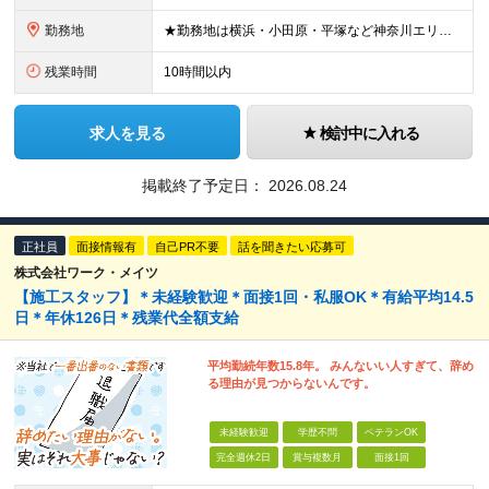
勤務地
★勤務地は横浜・小田原・平塚など神奈川エリア限定！ ★面接1回で入社が可能です。最短1週間での入社も！ 平塚市内（施設先）もしくは隣接する近隣の地域での勤務となります。 ・神奈川県平塚市 ・神奈川県
残業時間
10時間以内
求人を見る
検討中に入れる
掲載終了予定日：
2026.08.24
正社員
面接情報有
自己PR不要
話を聞きたい応募可
株式会社ワーク・メイツ
【施工スタッフ】＊未経験歓迎＊面接1回・私服OK＊有給平均14.5
日＊年休126日＊残業代全額支給
平均勤続年数15.8年。 みんないい人すぎて、辞め
る理由が見つからないんです。
未経験歓迎
学歴不問
ベテランOK
完全週休2日
賞与複数月
面接1回