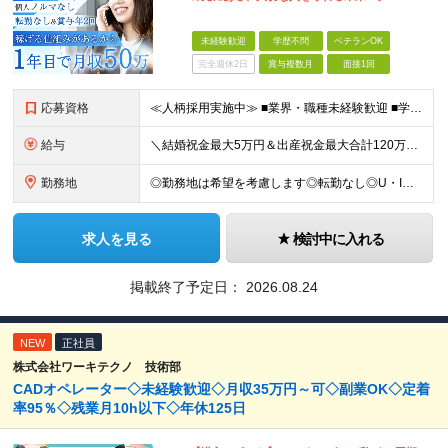
未経験歓迎
学歴不問
ベテランOK
完全週休2日
賞与複数月
面接1回
応募資格
≪人柄採用実施中≫ ■業界・職種未経験歓迎 ■学歴不問 ■職歴や転職回数は一切不問 ■ブランクある方も相談可 ★育成前提の募集！ 今回の募集は事業拡大に伴う増員採用！ 欠員補充ではないため、 将来の
給与
＼結婚祝金最大5万円＆出産祝金最大合計120万円！独自の手当をご用意／ 【東京】 月給28万700円～80万円＋歩合＋各種手当＋賞与年2回 【大阪】 月給26万8200円～80万円＋歩合＋各種手当＋
勤務地
◎勤務地は希望を考慮します◎転勤なし◎U・Iターン歓迎 【本社】 大阪府大阪市西区京町堀1-18-15 藤原ビル2F ■以下、全国の各支店 ◎東北・関東エリア：仙台・千葉・東京第一（上野）・東京第
求人を見る
検討中に入れる
掲載終了予定日：
2026.08.24
NEW
正社員
株式会社ワーキテクノ 技術部
CADオペレーター◇未経験歓迎◇月収35万円～可◇副業OK◇定着
率95％◇残業月10h以下◇年休125日