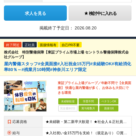
求人を見る
検討中に入れる
掲載終了予定日：
2026.08.20
終了間近
正社員
面接情報有
自己PR不要
株式会社 特別警備保障【東証プライム市場上場 セントラル警備保障株式会
社グループ】
屋内警備スタッフ#全員面接#入社祝金15万円#未経験OK#有給消化
率80％～#残業月10時間#神奈川エリア限定
東証プライム上場グループ／年齢不問で【全員面
接】 快適な屋内警備が多く、お休みも大切にで
きる環境
未経験歓迎
学歴不問
ベテランOK
完全週休2日
賞与複数月
面接1回
応募資格
★未経験・第二新卒大歓迎！ ★社会人＆正社員デビューを実現できます♪ ★学歴・転職回数・ブランク不問 ★65歳未満の方（定年年齢を上限とするため） ※人物重視の採用です！ ≪未経験スタートの社員が多
給与
★入社祝い金15万円を支給！（規定あり） ◎賞与年2回（2.6ヶ月分） ◎通勤手当（月5万円まで） ◎残業手当（全額支給） ◎家族手当（1名につき7,000円支給） ◎夜勤手当（1000円/回 ※1ヶ