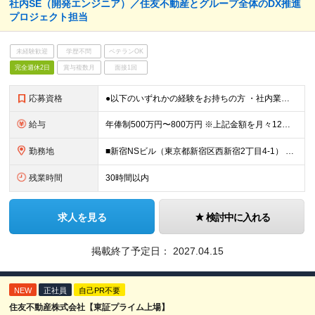
社内SE（開発エンジニア）／住友不動産とグループ全体のDX推進
プロジェクト担当
未経験歓迎
学歴不問
ベテランOK
完全週休2日
賞与複数月
面接1回
応募資格
●以下のいずれかの経験をお持ちの方 ・社内業務システムの設計、開発、運⽤経験 ・C#、VB.NET、ASP.NET、Javaいずれかでのソフト開発経験 ・Oracle、SQLを使ったシステム開発、運⽤
給与
年俸制500万円〜800万円 ※上記金額を月々12分割支給 ※前職年収、経験、実績を幅広く考慮して決定します。 ※上記年俸には固定残業代（月額約40時間分／9万8,800円～）が含まれます。残業がない
勤務地
■新宿NSビル（東京都新宿区西新宿2丁目4-1） ※(変更の範囲)当社の管轄する全ての事業所の範囲において、勤務地の変更を命ずることがあります（転居を伴うものを含む。ただし配属先のDX推進部は東京に
残業時間
30時間以内
求人を見る
検討中に入れる
掲載終了予定日：
2027.04.15
NEW
正社員
自己PR不要
住友不動産株式会社【東証プライム上場】