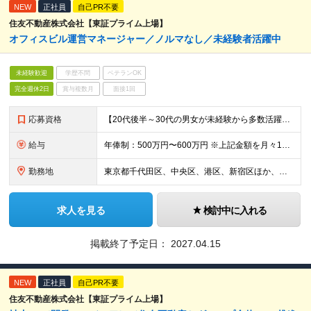
NEW
正社員
自己PR不要
住友不動産株式会社【東証プライム上場】
オフィスビル運営マネージャー／ノルマなし／未経験者活躍中
未経験歓迎
学歴不問
ベテランOK
完全週休2日
賞与複数月
面接1回
応募資格
【20代後半～30代の男女が未経験から多数活躍中！】 ●事業会社での営業経験者（個人・法人問わず） ●接客等の対人折衝経験者
給与
年俸制：500万円〜600万円 ※上記金額を月々12分割支給 ※前職年収・経験・実績を考慮しスタート時の年収を決定します ※月給には固定残業代（約40時間分・月9万8800円～）を含みます ※固定残業
勤務地
東京都千代田区、中央区、港区、新宿区ほか、都内を中心とした当社運営・管理ビルのいずれかへの配属となります。 ※転居を伴う転勤はありません。 (変更の範囲)上記を除く当社関連勤務地（転居を伴うものを含
求人を見る
検討中に入れる
掲載終了予定日：
2027.04.15
NEW
正社員
自己PR不要
住友不動産株式会社【東証プライム上場】