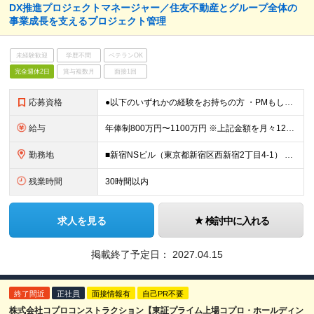
DX推進プロジェクトマネージャー／住友不動産とグループ全体の
事業成⻑を⽀えるプロジェクト管理
未経験歓迎
学歴不問
ベテランOK
完全週休2日
賞与複数月
面接1回
応募資格
●以下のいずれかの経験をお持ちの方 ・PMもしくはPLの経験 ・データベースを⽤いたシステムの設計、開発 ・基幹業務システムの設計、開発、運⽤経験 ≪開発環境≫ ●C#、VB.NET、ASP.NET
給与
年俸制800万円〜1100万円 ※上記金額を月々12分割支給 ※前職年収、経験、実績を幅広く考慮して決定します。 ※上記年俸には固定残業代（月額約40時間分／15万8千円～）が含まれます。残業がない場
勤務地
■新宿NSビル（東京都新宿区西新宿2丁目4-1） ※(変更の範囲)当社の管轄する全ての事業所の範囲において、勤務地の変更を命ずることがあります（転居を伴うものを含む。ただし配属先のDX推進部は東京に
残業時間
30時間以内
求人を見る
検討中に入れる
掲載終了予定日：
2027.04.15
終了間近
正社員
面接情報有
自己PR不要
株式会社コプロコンストラクション【東証プライム上場コプロ・ホールディン