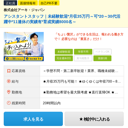
正社員
面接情報有
自己PR不要
株式会社アーキ・ジャパン
アシスタントスタッフ｜未経験歓迎*月収35万円～可*20～30代活
躍中*11連休の実績有*育成実績8000名～
「ちょい贅沢」ができる生活は、報われる働き方
で！ 必要なのは「素直さ」だけ！
未経験歓迎
学歴不問
ベテランOK
完全週休2日
賞与複数月
面接1回
応募資格
＜学歴不問・第二新卒歓迎！業界、職種未経験歓迎！20代～30代活躍中＞ ★35歳以下の方（若年層の長期キャリア形成を図るため） ★フリーター・正社員未経験・社会人未経験OK ★転職回数が多い方もぜひ
給与
★月収35万円も可能！ ★ゆくゆくは年収700～800万円も！ ★手当が多数あり ・残業手当（100％）★1分単位で支給 ・資格手当（最大月6万円） ・結婚/出産祝金（最大3万円） 【首都圏・北関東
勤務地
★勤務地は希望を最大限考慮 ★直行直帰OK ★車通勤のエリアもあり ★研修は、下記いずれかの研修センターで行います ・東京校（東京本社とアクセスは同様） ・大阪校（大阪府大阪市中央区道修町 2-1-1
残業時間
20時間以内
求人を見る
検討中に入れる