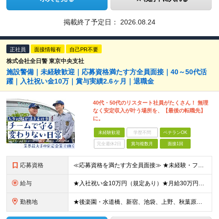
掲載終了予定日：
2026.08.24
正社員
面接情報有
自己PR不要
株式会社全日警 東京中央支社
施設警備｜未経験歓迎｜応募資格満たす方全員面接｜40～50代活
躍｜入社祝い金10万｜賞与実績2.6ヶ月｜退職金
40代・50代のリスタート社員がたくさん！ 無理
なく安定収入が叶う場所を、【最後の転職先】
に。
未経験歓迎
学歴不問
ベテランOK
完全週休2日
賞与複数月
面接1回
応募資格
≪応募資格を満たす方全員面接≫ ★未経験・フリーターからの正社員デビューもOK（40代～60代活躍中） ★第二新卒OK 今までの経歴や転職回数は不問！ 「誠実に対応できる」「真面目にコツコツ頑張れる」
給与
★入社祝い金10万円（規定あり）★月給30万円以上も可能/賞与年2回（2025年度実績例：2.6ヶ月分） 月給21万2250円～37万円+賞与年2回 ※経験・能力を考慮の上、当社規定により決定します
勤務地
★後楽園・水道橋、新宿、池袋、上野、秋葉原、錦糸町、霞が関、白金高輪、吉祥寺、永田町、小川など複数勤務地で募集 ★東京ドームで積極採用中 東京ドームを始め、勤務地はご希望を考慮の上、決定いたします。