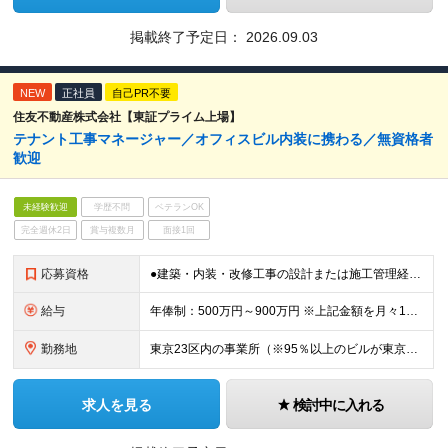
掲載終了予定日：
2026.09.03
NEW
正社員
自己PR不要
住友不動産株式会社【東証プライム上場】
テナント工事マネージャー／オフィスビル内装に携わる／無資格者
歓迎
未経験歓迎
学歴不問
ベテランOK
完全週休2日
賞与複数月
面接1回
応募資格
●建築・内装・改修工事の設計または施工管理経験 ※オフィス・マンション等、物件の用途は不問です ※ゼネコン、サブコン、内装会社（オフィス経験問わず）などからの転職者が多数です 【具体的には】 ●何か
給与
年俸制：500万円～900万円 ※上記金額を月々12分割支給 ※前職年収・経験・実績を考慮しスタート時の年収を決定します ※給与には固定残業代（約40時間分・月9万8800円～）を含みます ※固定残業
勤務地
東京23区内の事業所（※95％以上のビルが東京都内にございます） ※転居を伴う転勤はありません。 (変更の範囲)上記を除く当社関連勤務地
求人を見る
検討中に入れる