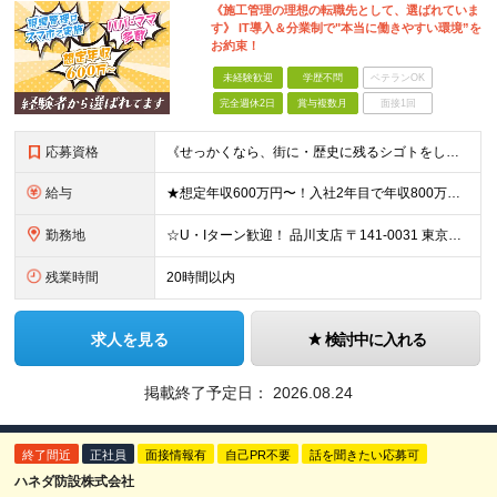
《施工管理の理想の転職先として、選ばれていま
す》 IT導入＆分業制で"本当に働きやすい環境”を
お約束！
未経験歓迎
学歴不問
ベテランOK
完全週休2日
賞与複数月
面接1回
応募資格
《せっかくなら、街に・歴史に残るシゴトをしませんか？》 ☆今までの雇用形態・転職回数は一切不問！ ◆普通自動車免許（AT限定可）をお持ちの方 ◆未経験・第二新卒OK・学歴不問 ★こんな方にピッタリ★
給与
★想定年収600万円〜！入社2年目で年収800万円の実績あり ★経験者の方は月給30万円以上＆前給保証！ 月給27万円〜＋各種手当＋賞与年2回 ※これまでのご経験やスキルに応じて加給・優遇いたします
勤務地
☆U・Iターン歓迎！ 品川支店 〒141-0031 東京都品川区西五反田8-1-14 最勝ビル 11F 横浜支店 〒141-0031 東京都品川区西五反田8-1-14 最勝ビル 11F 新潟支店
残業時間
20時間以内
求人を見る
検討中に入れる
掲載終了予定日：
2026.08.24
終了間近
正社員
面接情報有
自己PR不要
話を聞きたい応募可
ハネダ防設株式会社