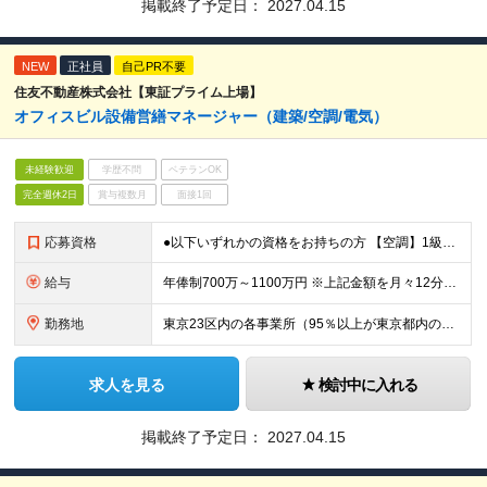
掲載終了予定日：
2027.04.15
NEW
正社員
自己PR不要
住友不動産株式会社【東証プライム上場】
オフィスビル設備営繕マネージャー（建築/空調/電気）
未経験歓迎
学歴不問
ベテランOK
完全週休2日
賞与複数月
面接1回
応募資格
●以下いずれかの資格をお持ちの方 【空調】1級管工事施工管理技士 【電気】1級電気工事施工管理技士、第一種、第二種、第三種電気主任技術者 【建築】一級建築士、1級建築施工管理技士
給与
年俸制700万～1100万円 ※上記金額を月々12分割支給 ※前職年収・経験・実績を考慮しスタート時の年収を決定します ※月給には固定残業代（約40h分・13万8300円～）を含みます ※超過分は別途
勤務地
東京23区内の各事業所（95％以上が東京都内のビルです） (変更の範囲)上記を除く当社関連勤務地（転居を伴うものを含む）
求人を見る
検討中に入れる
掲載終了予定日：
2027.04.15