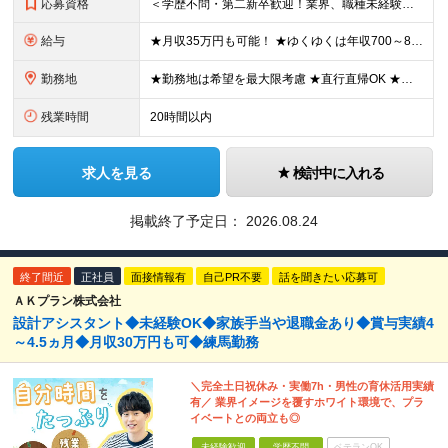
応募資格
＜学歴不問・第二新卒歓迎！業界、職種未経験歓迎！20代～30代活躍中＞ ★35歳以下の方（若年層の長期キャリア形成を図るため） ★フリーター・正社員未経験・社会人未経験OK ★転職回数が多い方もぜひ
給与
★月収35万円も可能！ ★ゆくゆくは年収700～800万円も！ ★手当が多数あり ・残業手当（100％）★1分単位で支給 ・資格手当（最大月6万円） ・結婚/出産祝金（最大3万円） 【首都圏・北関東
勤務地
★勤務地は希望を最大限考慮 ★直行直帰OK ★車通勤のエリアもあり ★研修は、下記いずれかの研修センターで行います ・東京校（東京本社とアクセスは同様） ・大阪校（大阪府大阪市中央区道修町 2-1-1
残業時間
20時間以内
求人を見る
検討中に入れる
掲載終了予定日：
2026.08.24
終了間近
正社員
面接情報有
自己PR不要
話を聞きたい応募可
ＡＫプラン株式会社
設計アシスタント◆未経験OK◆家族手当や退職金あり◆賞与実績4
～4.5ヵ月◆月収30万円も可◆練馬勤務
＼完全土日祝休み・実働7h・男性の育休活用実績
有／ 業界イメージを覆すホワイト環境で、プラ
イベートとの両立も◎
未経験歓迎
学歴不問
ベテランOK