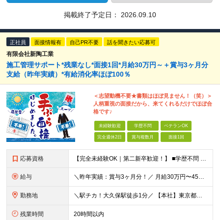
掲載終了予定日：
2026.09.10
正社員
面接情報有
自己PR不要
話を聞きたい応募可
有限会社新陶工業
施工管理サポート*残業なし*面接1回*月給30万円～＋賞与3ヶ月分
支給（昨年実績）*有給消化率ほぼ100％
＜志望動機不要★書類はほぼ見ません！（笑）＞
人柄重視の面接だから、来てくれるだけでほぼ合
格です♪
未経験歓迎
学歴不問
ベテランOK
完全週休2日
賞与複数月
面接1回
応募資格
【完全未経験OK｜第二新卒歓迎！】 ■学歴不問 ■普通自動車免許をお持ちの方（AT限定可） ＼こんな方はぜひ！／ □手に職をつけたい □知識はないけど、建築に興味がある □なんとなく建物を見るのが好
給与
＼昨年実績：賞与3ヶ月分！／ 月給30万円〜45万円+賞与年2回 ※月給は、経験・スキル・年齢を踏まえて決定します ※試用期間は3ヶ月。期間中の雇用形態・給与・待遇に差異はありません ※固定残業代（
勤務地
＼駅チカ！大久保駅徒歩1分／ 【本社】東京都新宿区百人町1-16-7新陶ビル1F 現場は主に東京23区。オフィスから行きやすい場所がほとんどです。 一部横浜市や市川市などの現場もありますが、遠方出張は
残業時間
20時間以内