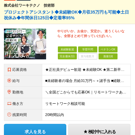
株式会社ワーキテクノ 技術部
プロジェクトアシスタント◆未経験OK◆月収35万円も可能◆土日
祝休み◆年間休日125日◆定着率95%
やりがいか、お金か、安定か。 迷うくらいな
ら、全部まとめて持っていけばいい。
未経験歓迎
学歴不問
ベテランOK
完全週休2日
賞与複数月
面接1回
応募資格
★正社員デビュー歓迎 ★未経験OK ★第二新卒歓迎 ★学歴不問 ＜こんな方にピッタリ！＞ □ 収入も、お休みも、絶対に妥協したくない！ □ ゆとりのある生活を楽しみながら、将来ずっと役立つスキル
給与
■未経験者の場合 月給31万円～＋諸手当 ■経験者の場合 月給35万円～90万円＋諸手当 ★前職から年収120万円UPの実績あり ★初年度年収500万円～も可能！ ※首都圏以外の未経験の方は【月
勤務地
＼全国どこからでも応募OK｜リモートワークあり／ ◇会社都合の転居を伴う転勤はなし ◇直行直帰OK！ ご自宅から通いやすいエリアや希望するエリアの プロジェクトをご担当いただきます！ 「自宅から通え
働き方
リモートワーク相談可能
残業時間
20時間以内
求人を見る
検討中に入れる