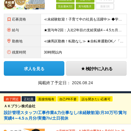
完全週休2日
賞与複数月
面接1回
応募資格
≪未経験歓迎！子育て中の社員も活躍中≫ ◆学歴不問 ＼こんな方に向いています／ ◎未経験から一生役立つスキルを身につけたい方 ◎安定した企業で長く勤めたい方 ◎土日祝休みなど、プライベートも大切にし
給与
★賞与年2回：入社2年目の支給実績4～4.5カ月分！ ★月収30万円も可能！退職金、家族手当など福利厚生充実 ★見込み残業なし！残業代は全額支給 ★技術士など、毎月3万円の資格手当もあり ◆月給26
勤務地
≪練馬区勤務！転勤なし≫ ★自転車通勤OK／「中村橋駅」から徒歩3分の好立地 ◆東京都練馬区貫井2丁目1番29号 NKビル ※(変更の範囲)上記を除く当社関連勤務地
残業時間
30時間以内
求人を見る
検討中に入れる
掲載終了予定日：
2026.08.24
終了間近
正社員
面接情報有
自己PR不要
話を聞きたい応募可
ＡＫプラン株式会社
設計管理スタッフ/工事作業&力仕事なし/未経験歓迎/月30万可/賞与
実績4～4.5ヵ月分/実働7h/土日祝休