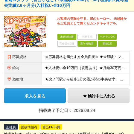
去実績2.6ヶ月分/入社祝い金10万円
お客様の笑顔を守る、街のヒーロー。 未経験か
ら正社員として輝くセカンドキャリアを。
未経験歓迎
学歴不問
ベテランOK
完全週休2日
賞与複数月
面接1回
応募資格
≪応募資格を満たす方全員面接≫ ★未経験・フリーターからの正社員デビューもOK（40代～60代活躍中） ★第二新卒OK 今までの経歴や転職回数は不問！ 「誠実に対応できる」「真面目にコツコツ頑張れる」
給与
★入社祝い金10万円（規定あり）★月給30万円以上も可能/賞与年2回（2025年度実績例：2.6ヶ月分） 月給21万2250円～37万円+賞与年2回 ※経験・能力を考慮の上、当社規定により決定します
勤務地
★虎ノ門駅から徒歩1分の霞が関の中央省庁！ ◆新宿/池袋/秋葉原/水道橋/吉祥寺/永田町/小川など駅チカの勤務地多数 地上出口から屋根伝いで雨の日も濡れずに出勤もできます。 ビル内のコンビニや職員用
求人を見る
検討中に入れる
掲載終了予定日：
2026.08.24
正社員
面接情報有
自己PR不要