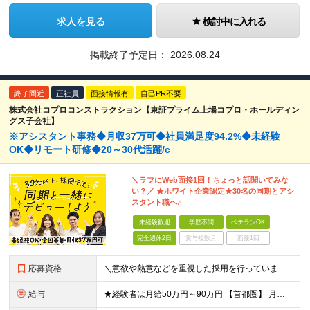
求人を見る
検討中に入れる
掲載終了予定日：
2026.08.24
終了間近
正社員
面接情報有
自己PR不要
株式会社コプロコンストラクション【東証プライム上場コプロ・ホールディン
グス子会社】
※アシスタント事務◆月収37万可◆社員満足度94.2%◆未経験
OK◆リモート研修◆20～30代活躍/c
＼ラフにWeb面接1回！ちょっと話聞いてみな
い？／ ★ホワイト企業認定★30名の同期とアシ
スタント職へ♪
未経験歓迎
学歴不問
ベテランOK
完全週休2日
賞与複数月
面接1回
応募資格
＼意欲や熱意などを重視した採用を行っています／ ●未経験・第二新卒歓迎 ●学歴・年齢・転職回数は一切不問です！ ※新卒の方もご応募可能 （待遇・募集要項等は別途ご案内いたします） ※入社時期は柔軟に対
給与
★経験者は月給50万円～90万円 【首都圏】 月給30万1230円〜 ⇒基本22万7000円+地域6万4230円+皆勤1万円 【群馬/栃木/茨城】 月給28万1090円〜 ⇒基本23万4000円+