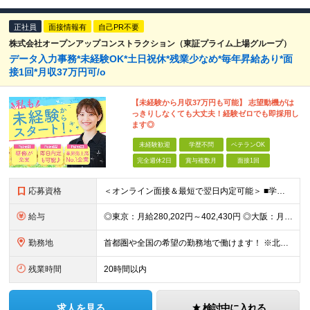
正社員
面接情報有
自己PR不要
株式会社オープンアップコンストラクション（東証プライム上場グループ）
データ入力事務*未経験OK*土日祝休*残業少なめ*毎年昇給あり*面
接1回*月収37万円可/o
【未経験から月収37万円も可能】 志望動機がは
っきりしなくても大丈夫！経験ゼロでも即採用し
ます◎
未経験歓迎
学歴不問
ベテランOK
完全週休2日
賞与複数月
面接1回
応募資格
＜オンライン面接＆最短で翌日内定可能＞ ■学歴不問 ■未経験・第二新卒・正社員初挑戦の方、大歓迎！ ★9割以上の社員が未経験からのスタートです ★アルバイト経験のみという方も活躍しています ◇志望理
給与
◎東京：月給280,202円～402,430円 ◎大阪：月給269,824円～392,052円 ◎名古屋：月給285,967円～408,195円 ◎その他：月給265,212円～387,440円 ※
勤務地
首都圏や全国の希望の勤務地で働けます！ ※北海道・東北・関東・北信越・関西・東海・中国・四国・九州・沖縄県 ★希望を考慮します ★UIターン歓迎／転勤なし
残業時間
20時間以内
求人を見る
検討中に入れる