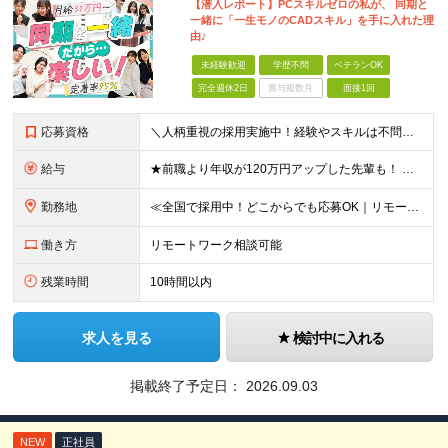
【潜入レポート】PCスキルゼロの私が、 同期と
一緒に「一生モノのCADスキル」を手に入れた理
由♪
未経験歓迎
学歴不問
ベテランOK
完全週休2日
賞与複数月
面接1回
応募資格
＼人柄重視の採用実施中！経験やスキルは不問です／ ★正社員デビューも歓迎★未経験OK★第二新卒歓迎★学歴不問 ◎20代～30代の若手中心に活躍中 ◎U/Iターンも歓迎 ◎転居を伴う転勤なし ◎家族の
給与
★前職より年収が120万円アップした先輩も！ ★年収500万円可能 ■月給30万円～80万円＋各種手当（経験者） ■月給26万2000円～36万円＋各種手当（未経験者/首都圏） ※首都圏以外の未経
勤務地
≪全国で採用中！どこからでも応募OK｜リモートワークあり≫ ★大阪・東京・名古屋・福岡への引っ越し補助制度あり ★会社都合の転居を伴う転勤はなし ‥‥━━━━━━ ご自宅から通いやすいエリアや希望す
働き方
リモートワーク相談可能
残業時間
10時間以内
求人を見る
検討中に入れる
掲載終了予定日：
2026.09.03
NEW
正社員