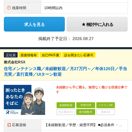
残業時間
10時間以内
求人を見る
検討中に入れる
掲載終了予定日：
2026.08.27
正社員
面接情報有
自己PR不要
話を聞きたい応募可
株式会社RSX
住宅メンテナンス職／未経験歓迎／月27万円～／年休120日／手当
充実／直行直帰／UIターン歓迎
未経験から手に職を。無理なく働ける現場仕事で
す
未経験歓迎
学歴不問
ベテランOK
完全週休2日
賞与複数月
面接1回
応募資格
【未経験歓迎／学歴・経歴不問】 ■必須条件 ・普通自動車免許（AT限定可）のみ 特別なスキルや経験は一切不要。 実際に、社員の9割以上が未経験スタートです。 「工具を触ったことがない」 「現場仕