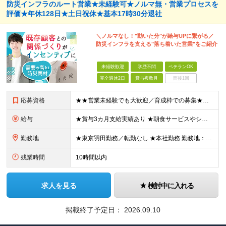
防災インフラのルート営業★未経験可★ノルマ無・営業プロセスを
評価★年休128日★土日祝休★基本17時30分退社
＼ノルマなし！"動いた分"が給与UPに繋がる／
防災インフラを支える"落ち着いた営業"をご紹介
未経験歓迎
学歴不問
ベテランOK
完全週休2日
賞与複数月
面接1回
応募資格
★★営業未経験でも大歓迎／育成枠での募集★★ ■学歴不問 ■第二新卒歓迎 ■20代30代活躍中 ＼＼入社後は研修からスタートで安心／／ 今回は育成枠での採用のため、 商品の知識や営業の進め方を学ぶと
給与
★賞与3カ月支給実績あり ★朝食サービスやシュミランなどの食事手当も充実 ★右肩上がりで成長中／賞与年2回に加えて決算賞与支給（2026年度） ★インセンティブで最大年100万円の給与UPあり 【営
勤務地
★東京羽田勤務／転勤なし ★本社勤務 勤務地：【ハネダ防設本社】東京都大田区羽田4-3-10 羽田ビル2階 (変更の範囲)上記を除く当社関連勤務地
残業時間
10時間以内
求人を見る
検討中に入れる
掲載終了予定日：
2026.09.10