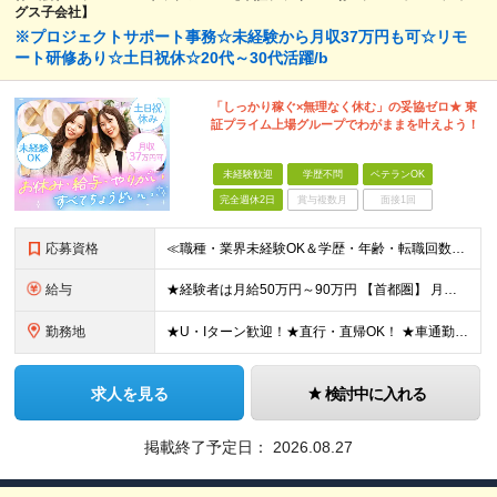
グス子会社】
※プロジェクトサポート事務☆未経験から月収37万円も可☆リモ
ート研修あり☆土日祝休☆20代～30代活躍/b
「しっかり稼ぐ×無理なく休む」の妥協ゼロ★ 東
証プライム上場グループでわがままを叶えよう！
未経験歓迎
学歴不問
ベテランOK
完全週休2日
賞与複数月
面接1回
応募資格
≪職種・業界未経験OK＆学歴・年齢・転職回数不問≫ ◆第二新卒歓迎 ◆社会人経験不問 ◆資格不問 ※新卒の方もご応募可能！ （待遇・募集要項等は別途ご案内いたします） ※入社時期は柔軟に対応します！半
給与
★経験者は月給50万円～90万円 【首都圏】 月給30万1230円〜 ⇒基本22万7000円+地域6万4230円+皆勤1万円 【群馬/栃木/茨城】 月給28万1090円〜 ⇒基本23万4000円+
勤務地
★U・Iターン歓迎！★直行・直帰OK！ ★車通勤可能のエリアもあり！★出張なしの働き方も可能 全国47都道府県の各プロジェクト（転勤なし！勤務地に対する希望も実現可能！） 「自宅から1時間以内で通え
求人を見る
検討中に入れる
掲載終了予定日：
2026.08.27