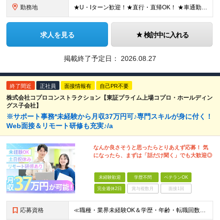
勤務地
★U・Iターン歓迎！★直行・直帰OK！ ★車通勤可能のエリアもあり！★出張なしの働き方も可能 全国47都道府県の各プロジェクト（転勤なし！勤務地に対する希望も実現可能！） 「自宅から1時間以内で通え
求人を見る
検討中に入れる
掲載終了予定日：
2026.08.27
終了間近
正社員
面接情報有
自己PR不要
株式会社コプロコンストラクション【東証プライム上場コプロ・ホールディン
グス子会社】
※サポート事務*未経験から月収37万円可♪専門スキルが身に付く！
Web面接＆リモート研修も充実♪/a
なんか良さそうと思ったらとりあえず応募！ 気
になったら、まずは「話だけ聞く」でも大歓迎◎
未経験歓迎
学歴不問
ベテランOK
完全週休2日
賞与複数月
面接1回
応募資格
≪職種・業界未経験OK＆学歴・年齢・転職回数不問≫ ◆第二新卒歓迎 ◆社会人経験不問 ◆資格不問 ※新卒の方もご応募可能 （待遇・募集要項等は別途ご案内いたします） ※入社時期は柔軟に対応します！半年