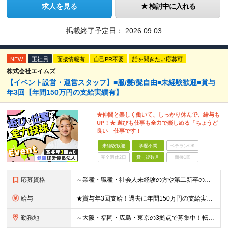
求人を見る
検討中に入れる
掲載終了予定日：
2026.09.03
NEW
正社員
面接情報有
自己PR不要
話を聞きたい応募可
株式会社エイムズ
【イベント設営・運営スタッフ】■服/髪/髭自由■未経験歓迎■賞与
年3回【年間150万円の支給実績有】
★仲間と楽しく働いて、しっかり休んで、給与も
UP！★ 遊びも仕事も全力で楽しめる「ちょうど
良い」仕事です！
未経験歓迎
学歴不問
ベテランOK
完全週休2日
賞与複数月
面接1回
応募資格
～業種・職種・社会人未経験の方や第二新卒の方も歓迎！～ ■学歴不問 ■35歳以下※若年層の長期キャリア形成を図るため ＼意欲重視の人物採用！ こんな方をお待ちしています／ ■チームでやり遂げる仕事が
給与
★賞与年3回支給！過去に年間150万円の支給実績あり ■大阪・広島：月給23万3000円～35万円（固定残業代／月4万2000円～5万5000円含む） └試用期間中：月給22万5000円～（固定残業
勤務地
～大阪・福岡・広島・東京の3拠点で募集中！転勤なし～ ※希望・住まいを考慮して決定します ■大阪支店 大阪府大阪市中央区瓦町3-3-16OWL瓦町ビル4Ｆ ■福岡本社 福岡県福岡市博多区博多駅東2