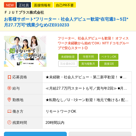
NEW
正社員
面接情報有
自己PR不要
ＦＪＵＴプラス株式会社
お客様サポート*フリーター・社会人デビュー歓迎*在宅週3～5日*
月27.7万可*残業少なめ/ZE010233
フリーター、社会人デビューも歓迎！ オフィス
ワーク未経験から始めてOK♪ NTTドコモグルー
プで安心スタート◎
未経験歓迎
学歴不問
ベテランOK
完全週休2日
賞与複数月
面接1回
応募資格
★未経験・社会人デビュー・第二新卒歓迎！ ★フリーターやブランクのある方も大歓迎！ ★20～40代幅広く活躍中 ■学歴不問 ＼こんな方にピッタリ／ --------------------- □ 正
給与
≪月給27.7万円スタートも可／賞与年2回≫ ■月給21万円～27.7万円＋各種手当＋賞与年2回 ※給与は勤務地に応じて変更します ※年齢や経験・スキルなどを考慮して決定します ※時間外手当は全額支給
勤務地
★転勤なし／U・Iターン歓迎！地元で働ける♪ 配属先：東京・神奈川・千葉・長野・石川・大阪・福岡・札幌・愛知・広島にある『NTTドコモ』グループ 《勤務地一覧》 ■東京 ・東京都新宿区新宿4-1-6
働き方
リモートワークOK
残業時間
20時間以内