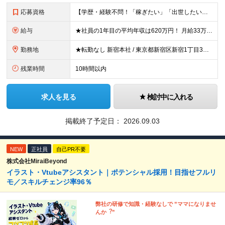
応募資格
【学歴・経験不問！「稼ぎたい」「出世したい」方歓迎】 ●普通自動車運転免許（AT限定可）をお持ちの方 ☆こんな方はおすすめ！☆ ◎成長市場へ挑戦したい方 ◎年功序列ではなく正当な評価と報酬を得たい方
給与
★社員の1年目の平均年収は620万円！ 月給33万円～120万円＋インセンティブ＋賞与年1回 ※経験・能力を考慮の上、決定します。 ※固定残業代（月69.5時間分・9万7,000円～）含む。超過分別
勤務地
★転勤なし 新宿本社 / 東京都新宿区新宿1丁目3番12号 配属エリア 新宿本社、千葉支店、池袋支店、立川支店、大宮支店、品川支店、新横浜支店、横浜支店、竹ノ塚支店、水戸支店、高崎支店、宇都宮支店
残業時間
10時間以内
求人を見る
検討中に入れる
掲載終了予定日：
2026.09.03
NEW
正社員
自己PR不要
株式会社MiraiBeyond
イラスト・Vtubeアシスタント｜ポテンシャル採用！目指せフルリ
モ／スキルチェンジ率96％
弊社の研修で知識・経験なしで ”ママになりませ
んか︖”