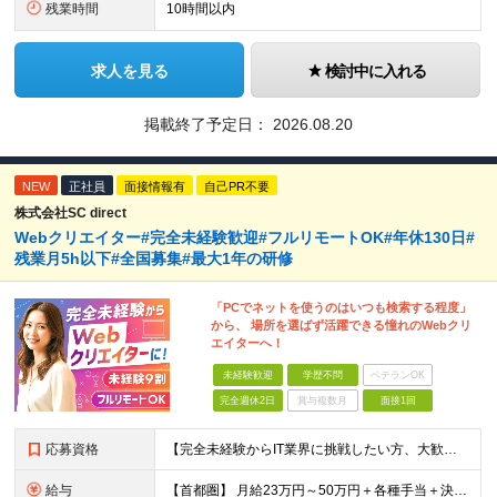
残業時間
10時間以内
求人を見る
検討中に入れる
掲載終了予定日：
2026.08.20
NEW
正社員
面接情報有
自己PR不要
株式会社SC direct
Webクリエイター#完全未経験歓迎#フルリモートOK#年休130日#
残業月5h以下#全国募集#最大1年の研修
「PCでネットを使うのはいつも検索する程度」
から、 場所を選ばず活躍できる憧れのWebクリ
エイターへ！
未経験歓迎
学歴不問
ベテランOK
完全週休2日
賞与複数月
面接1回
応募資格
【完全未経験からIT業界に挑戦したい方、大歓迎！】 ●応募年齢制限：34歳まで（若年層の長期キャリア形成を図るため） ★学歴不問・転職回数不問 ★第二新卒・社会人デビューOK 【こんな方を求めていま
給与
【首都圏】 月給23万円～50万円＋各種手当＋決算賞与 【大阪】 月給22万円～50万円＋各種手当＋決算賞与 【愛知】 月給21.5万円～50万円＋各種手当＋決算賞与 【福岡・宮城】 月給20万