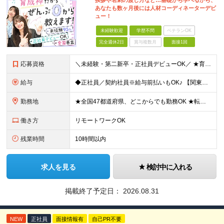
挨拶や名刺の渡し方など…基礎から学べるから、
あなたも数ヶ月後には人材コーディネーターデビ
ュー！
未経験歓迎
学歴不問
ベテランOK
完全週休2日
賞与複数月
面接1回
応募資格
＼未経験・第二新卒・正社員デビューOK／ ★育成前提の採用を実施中！ ■経歴・ブランク不問 ■学歴不問 ≪≪特別なスキルや経験は必要なし！≫≫ 当社では人柄重視の採用を実施しています。 働く先輩社員
給与
◆正社員／契約社員※給与前払いもOK♪ 【関東（一都三県）】 月給25万円～ ※固定残業代（月20時間分／月3万2383円）を含む。超過分は別途支給。 ※試用期間中の給与は月給23万円～ 【関東（北
勤務地
★全国47都道府県、どこからでも勤務OK ★転勤なし！腰を据えて活躍◎ ★マイカー通勤OK（拠点による） ★業務に慣れたら、ゆくゆくはリモート併用やフルリモートも可能 全国のお客様先にて勤務していた
働き方
リモートワークOK
残業時間
10時間以内
求人を見る
検討中に入れる
掲載終了予定日：
2026.08.31
NEW
正社員
面接情報有
自己PR不要