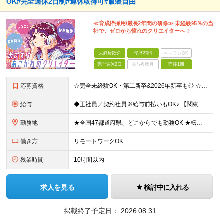
OK#完全週休2日制#連休取得可#服装自由
≪育成枠採用/最長2年間の研修≫ 未経験95％の当
社で、ゼロから憧れのクリエイターへ！
未経験歓迎
学歴不問
ベテランOK
完全週休2日
賞与複数月
面接1回
応募資格
☆完全未経験OK・第二新卒&2026年新卒も◎ ☆社員の7割が20代 ☆経歴・ブランク不問 ※学歴不問 …━━━━━━━━━━ 未経験スタート前提のポテンシャル採用です。 毎月全国で複数人を採用して
給与
◆正社員／契約社員※給与前払いもOK♪ 【関東（一都三県）】 月給25万円～ ※固定残業代（月20時間分／月3万2383円）を含む。超過分は別途支給。 ※試用期間中の給与は月給22万円～ 【関東（北
勤務地
★全国47都道府県、どこからでも勤務OK ★転勤なし！腰を据えて活躍◎ ★マイカー通勤OK（拠点による） ★業務に慣れたら、ゆくゆくはリモート併用やフルリモートも可能 全国のお客様先にて勤務していた
働き方
リモートワークOK
残業時間
10時間以内
求人を見る
検討中に入れる
掲載終了予定日：
2026.08.31