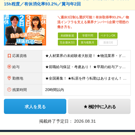
15h程度／有休消化率93.2%／賞与年2回
＼週休3日制も選択可能！有休取得率93.2%／ 物
流インフラを支える業界ナンバー1企業で理想の
働き方を。
未経験歓迎
学歴不問
ベテランOK
完全週休2日
賞与複数月
面接1回
応募資格
★人材業界の未経験者大歓迎！ ★物流業界・ドライバー経験は不問！ ★学歴不問！ ★第二新卒歓迎！ ★ブランクOK！ ＼こんな方にピッタリです！／ ・「圧倒的No.1」を目指す環境で、熱く働きたい方
給与
★前職給与保証・考慮あり！ ★早期の給与アップが可能です 月給24万9113円以上＋賞与年2回＋各種手当 ※経験やスキルを考慮し決定します。 ※試用期間6カ月（その間の給与・待遇に差異はありません
勤務地
★全国募集！ ★転居を伴う転勤はありません！ ★U・Iターン歓迎！ ＼本社／ 東京都新宿区西新宿1-20-3 西新宿髙木ビル2階 ＼希望の拠点・営業所に配属します！／ 【北海道・東北エリア】 北海
残業時間
20時間以内
求人を見る
検討中に入れる
掲載終了予定日：
2026.08.31