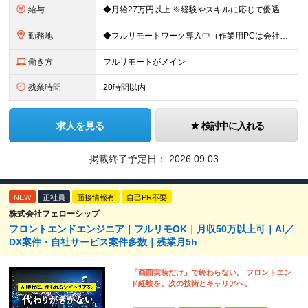
給与
◆月給27万円以上 ※経験やスキルに応じて優遇いたします ※試用期間1ヶ月（期間中の給与・待遇に差異はございません） ※上記金額にはみなし残業代40時間分(6万円)を含み、超過分は別途支給いたします
勤務地
◆フルリモートワーク導入中（作業用PCは会社から支給） ◆出社日を合わせてランチ会をするなど定期的に社内コミュニケーションも図っています！ 本社/東京都渋谷区渋谷3-3-5 NBF渋谷イースト ≪
働き方
フルリモートがメイン
残業時間
20時間以内
求人を見る
検討中に入れる
掲載終了予定日：
2026.09.03
NEW
正社員
面接情報有
自己PR不要
株式会社フェローシップ
フロントエンドエンジニア｜フルリモOK｜月収50万以上可｜AI／
DX案件・自社サービス案件多数｜残業月5h
「画面実装だけ」で終わらない。 フロントエン
ド経験を、次の技術とキャリアへ。