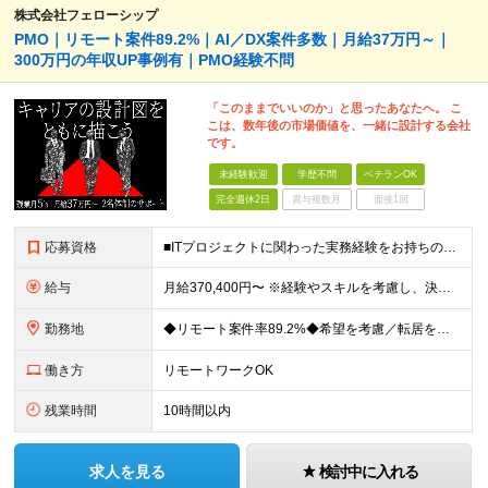
株式会社フェローシップ
PMO｜リモート案件89.2%｜AI／DX案件多数｜月給37万円～｜
300万円の年収UP事例有｜PMO経験不問
「このままでいいのか」と思ったあなたへ。 こ
こは、数年後の市場価値を、一緒に設計する会社
です。
未経験歓迎
学歴不問
ベテランOK
完全週休2日
賞与複数月
面接1回
応募資格
■ITプロジェクトに関わった実務経験をお持ちの方（年数・職種不問） ■学歴不問 開発、Webディレクター、進行管理など、これまでの経験を活かせます。 PMOとしての実務経験は問いません。 ＼こんな
給与
月給370,400円〜 ※経験やスキルを考慮し、決定いたします ※上記金額には固定残業代（30時間分/70,400円～）を含みます。超過分は別途全額支給いたします ※試用期間6カ月あり（期間中の給与・
勤務地
◆リモート案件率89.2%◆希望を考慮／転居を伴う転勤なし 一都三県のクライアント先＋在宅勤務（案件により異なります） 【本社】東京都千代田区内幸町2-2-3 日比谷国際ビル3F (変更の範囲)上
働き方
リモートワークOK
残業時間
10時間以内
求人を見る
検討中に入れる