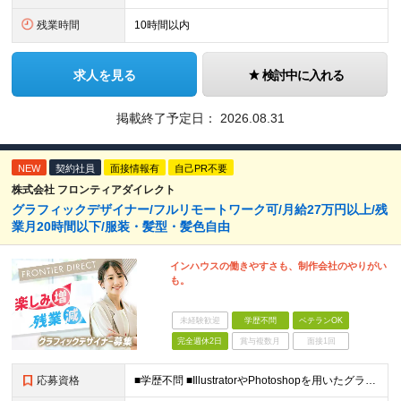
残業時間
10時間以内
求人を見る
検討中に入れる
掲載終了予定日：
2026.08.31
NEW
契約社員
面接情報有
自己PR不要
株式会社 フロンティアダイレクト
グラフィックデザイナー/フルリモートワーク可/月給27万円以上/残
業月20時間以下/服装・髪型・髪色自由
インハウスの働きやすさも、制作会社のやりがい
も。
未経験歓迎
学歴不問
ベテランOK
完全週休2日
賞与複数月
面接1回
応募資格
■学歴不問 ■IllustratorやPhotoshopを用いたグラフィックデザインの実務経験（2年以上） ≪こんな方は歓迎！≫ ◆指示書そのままのデザインをつくるのではなく、伝わるデザインを模索&