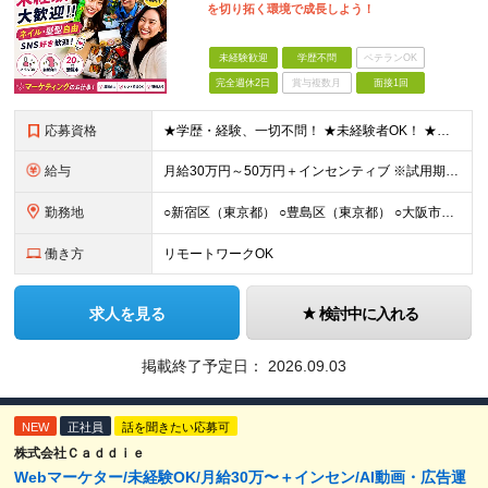
を切り拓く環境で成長しよう！
未経験歓迎
学歴不問
ベテランOK
完全週休2日
賞与複数月
面接1回
応募資格
★学歴・経験、一切不問！ ★未経験者OK！ ★第二新卒も歓迎！ ＜人柄採用を実施中！＞ 弊社では、学歴や経験などは気にせず あなたの持ち前の人柄のみを重視しています。 堅苦しい雰囲気ではありません
給与
⽉給30万円～50万円＋インセンティブ ※試⽤期間は2ケ⽉（正社員）⽉給25万円～ ☆インセンティブ有 ☆交通費全額支給
勤務地
○新宿区（東京都） ○豊島区（東京都） ○大阪市（大阪府） ○福岡市（福岡県） ※あなたの経験やスキルに応じて面談時にて ご相談させていただきます。 ※研修先は、クライアント先での研修となります。
働き方
リモートワークOK
求人を見る
検討中に入れる
掲載終了予定日：
2026.09.03
NEW
正社員
話を聞きたい応募可
株式会社Ｃａｄｄｉｅ
Webマーケター/未経験OK/月給30万〜＋インセン/AI動画・広告運