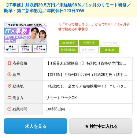
【IT事務】月収例29.5万円／未経験98％／1ヶ月のリモート研修／
既卒・第二新卒歓迎／年間休日123日/OW
＼「ITって難しそう…」からでOK！／ 1ヶ月研
修で始めるIT事務◎
未経験歓迎
学歴不問
ベテランOK
完全週休2日
賞与複数月
面接1回
応募資格
【IT業界未経験歓迎！】 特別なIT資格や専門知識は必要ありません。 ・学歴不問（文系・理系不問） ・第二新卒、既卒の方も歓迎 ・20代を中心に幅広い年代が活躍中 ・基本的なPC操作ができる方 ・タ
給与
【首都圏】月収例29.5万円（月給26万円＋諸手当） 【東海・関西】月収例28.5万円（月給25万円＋諸手当） 【九州】月収例26万円（月給23万円＋諸手当） ※経験・スキル・前職給与を踏まえ、総合
勤務地
《転勤なし・全エリア積極採用中！》 ＊U・Iターンも歓迎 ＊研修はオンライン実施 ★勤務エリアは下記よりお選びいただけます★ 【首都圏】東京・神奈川・千葉・埼玉 【東海】愛知 【関西】大阪、京都、兵庫
働き方
リモートワークOK
残業時間
10時間以内
求人を見る
検討中に入れる