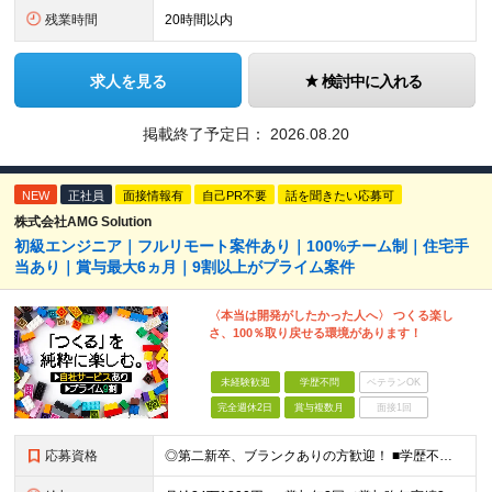
残業時間
20時間以内
求人を見る
検討中に入れる
掲載終了予定日：
2026.08.20
NEW
正社員
面接情報有
自己PR不要
話を聞きたい応募可
株式会社AMG Solution
初級エンジニア｜フルリモート案件あり｜100%チーム制｜住宅手
当あり｜賞与最大6ヵ月｜9割以上がプライム案件
〈本当は開発がしたかった人へ〉 つくる楽し
さ、100％取り戻せる環境があります！
未経験歓迎
学歴不問
ベテランOK
完全週休2日
賞与複数月
面接1回
応募資格
◎第二新卒、ブランクありの方歓迎！ ■学歴不問 ■何らかの開発経験またはプログラミングや保守・運用のご経験 ※言語や経験年数は不問 ＜こんな方にピッタリです＞ □ 上流のスキルを身につけたい □ 再