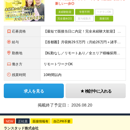
新しい一歩◎
未経験歓迎
学歴不問
ベテランOK
完全週休2日
賞与複数月
面接1回
応募資格
【最短で面接当日に内定！完全未経験大歓迎】 ・業種／職種未経験歓迎 ・社会人デビュー、第二新卒、既卒者大歓迎 ・学歴不問（文系、理系不問） ・20代～30代、男女問わず活躍中 ・服装、髪色自由 ・明確
給与
【首都圏】月収例29.5万円（月給26万円＋諸手当） 【東海・関西】月収例28.5万円（月給25万円＋諸手当） 【九州】月収例26万円（月給23万円＋諸手当） ※経験・スキル・前職給与を踏まえ、総合
勤務地
【転勤なし／リモートあり／全エリア積極採用】 ・大手企業のプロジェクト中心 ・勤務エリアや配属先は希望を考慮 ・研修はリモートメインで実施 ・UIターン歓迎 ＜主なエリア＞ ■首都圏…東京・神奈川・
働き方
リモートワークOK
残業時間
10時間以内
求人を見る
検討中に入れる
掲載終了予定日：
2026.08.20
NEW
正社員
面接情報有
自己PR不要
ランスタッド株式会社