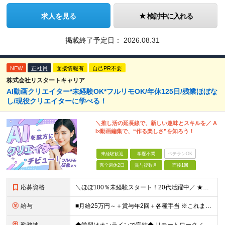
求人を見る
検討中に入れる
掲載終了予定日：
2026.08.31
NEW
正社員
面接情報有
自己PR不要
株式会社リスタートキャリア
AI動画クリエイター*未経験OK*フルリモOK/年休125日/残業ほぼな
し/現役クリエイターに学べる！
＼推し活の延長線で、新しい趣味とスキルを／ A
I×動画編集で、“作る楽しさ”を知ろう！
未経験歓迎
学歴不問
ベテランOK
完全週休2日
賞与複数月
面接1回
応募資格
＼ほぼ100％未経験スタート！20代活躍中／ ★未経験OK ★学歴不問／第二新卒歓迎 ★35歳以下の方（若年層の長期キャリア形成を図るため） ＜こんな方は大歓迎！＞ ・YouTubeやTikTokな
給与
■月給25万円～＋賞与年2回＋各種手当 ※これまでの経験・スキル・前職の給与を考慮して決定します ※上記には、固定残業代（月20時間分／32,500円～）が含まれます ＜研修期間（7ヶ月～最大10ヶ