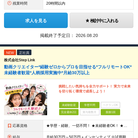
残業時間
20時間以内
求人を見る
検討中に入れる
掲載終了予定日：
2026.08.20
NEW
正社員
株式会社Step Link
動画クリエイター*経験ゼロからプロを目指せる*フルリモートOK*
未経験者歓迎*人柄採用実施中*月給30万以上
挑戦したい気持ちを全力サポート！ 実力で未来
を切り拓く環境で成長しよう！
未経験歓迎
学歴不問
ベテランOK
完全週休2日
賞与複数月
面接1回
応募資格
★学歴・経験、一切不問！ ★未経験者OK！ ★第二新卒も歓迎！ ＜人柄採用を実施中！＞ 弊社では、学歴や経験などは気にせず あなたの持ち前の人柄のみを重視しています。 堅苦しい雰囲気ではありません
給与
⽉給30万円～50万円＋インセンティブ ※試⽤期間は2ケ⽉（正社員）⽉給25万円～ ☆インセンティブ有 ☆交通費全額支給