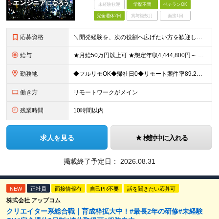
未経験歓迎
学歴不問
ベテランOK
完全週休2日
賞与複数月
面接1回
応募資格
＼開発経験を、次の役割へ広げたい方を歓迎します／ ■HTML、CSS、JavaScriptを使用した実務経験を1年以上お持ちの方 ■APIを利用した画面・機能開発の経験、または基礎知識をお持ちの方
給与
★月給50万円以上可 ★想定年収4,444,800円～ ★転職時に50万円～300万円の年収UP事例あり！ ★入社1年で年収が120万円上がった社員もいます！ 月給370,400円〜 ※経験やスキル
勤務地
◆フルリモOK◆帰社日0◆リモート案件率89.2%◆希望を考慮／転居を伴う転勤なし 一都三県のクライアント先＋在宅勤務（案件により異なります） 【本社】東京都千代田区内幸町2-2-3 日比谷国際ビル
働き方
リモートワークがメイン
残業時間
10時間以内
求人を見る
検討中に入れる
掲載終了予定日：
2026.08.31
NEW
正社員
面接情報有
自己PR不要
話を聞きたい応募可
株式会社 アップコム
クリエイター系総合職｜育成枠拡大中！#最長2年の研修#未経験