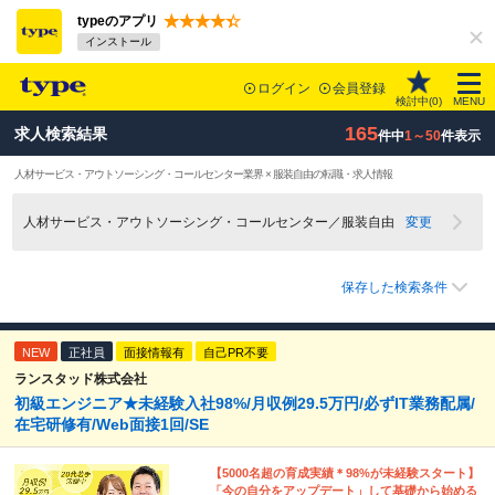
typeのアプリ
インストール
ログイン
会員登録
検討中(
0
)
MENU
165
求人検索結果
件中
1～50
件表示
人材サービス・アウトソーシング・コールセンター業界 × 服装自由の転職・求人情報
人材サービス・アウトソーシング・コールセンター／服装自由
変更
保存した検索条件
NEW
正社員
面接情報有
自己PR不要
ランスタッド株式会社
初級エンジニア★未経験入社98%/月収例29.5万円/必ずIT業務配属/
在宅研修有/Web面接1回/SE
【5000名超の育成実績＊98%が未経験スタート】
「今の自分をアップデート」して基礎から始める