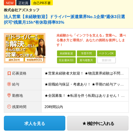
NEW
正社員
自己PR不要
株式会社アズスタッフ
法人営業【未経験歓迎】ドライバー派遣業界No.1企業*週休3日選
択可*残業月15h*有休取得率93%
未経験から「インフラを支える」営業へ。 選べ
る働き方と環境が、あなたの挑戦を後押ししま
す！
未経験歓迎
学歴不問
ベテランOK
完全週休2日
賞与複数月
面接1回
応募資格
★営業未経験者大歓迎！ ★物流業界経験は不問！ ★学歴不問！ ★第二新卒歓迎！ ★ブランクOK！ ＼こんな方にピッタリです！／ ・「圧倒的No.1」を目指す環境で、熱く働きたい方 ・仕事も遊びも、メ
給与
★前職給与保証・考慮あり！ ★早期の給与アップが可能です 月給24万9113円以上＋賞与年2回＋各種手当 ※経験やスキルを考慮し決定します。 ※試用期間6カ月（その間の給与・待遇に差異はありません
勤務地
★全国募集！ ★転居を伴う転勤はありません！ ★U・Iターン歓迎！ ＼本社／ 東京都新宿区西新宿1-20-3 西新宿髙木ビル2階 ＼希望の拠点・営業所に配属します！／ 【北海道・東北エリア】 北海
残業時間
20時間以内
求人を見る
検討中に入れる