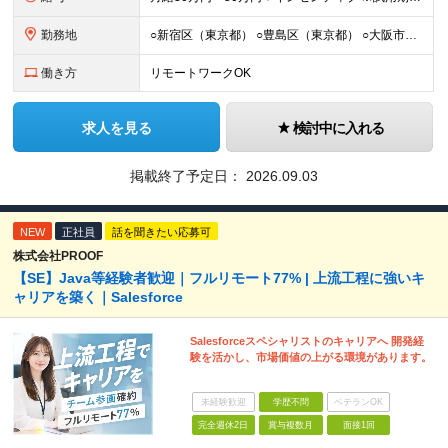
勤務地
○新宿区（東京都） ○豊島区（東京都） ○大阪市（大阪府） ○福岡市（福岡県） ※あなたの経験やスキルに応じて面談時にて ご相談させていただきます。 ※研修先は、クライアント先での研修となります。
働き方
リモートワークOK
求人を見る
検討中に入れる
掲載終了予定日：
2026.09.03
NEW
正社員
話を聞きたい応募可
株式会社PROOF
【SE】Java等経験者歓迎｜フルリモート77% | 上流工程に強いキ
ャリアを築く｜Salesforce
Salesforceスペシャリストのキャリアへ 開発経
験を活かし、市場価値の上がる環境があります。
未経験歓迎
学歴不問
ベテランOK
完全週休2日
賞与複数月
面接1回