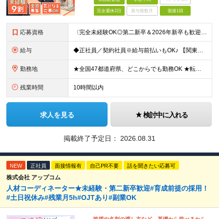
完全週休2日
賞与複数月
面接1回
応募資格
〈完全未経験OK◎第二新卒＆2026年新卒も歓迎します！〉 ☆「VtubeやVRChatが気になる！」の志望動機でOK ☆社会人デビューOK／学歴・経歴不問 未経験スタート前提のポテンシャル採用。
給与
◆正社員／契約社員※給与前払いもOK♪ 【関東（一都三県）】 月給25万円～ ※固定残業代（月20時間分／月3万2383円）を含む。超過分は別途支給。 ※試用期間中の給与は月給23万円～ 【関東（北
勤務地
★全国47都道府県、どこからでも勤務OK ★転勤なし！腰を据えて活躍◎ ★マイカー通勤OK（拠点による） ★業務に慣れたら、ゆくゆくはリモート併用やフルリモートも可能 全国のお客様先にて勤務していた
残業時間
10時間以内
求人を見る
検討中に入れる
掲載終了予定日：
2026.08.31
NEW
正社員
面接情報有
自己PR不要
話を聞きたい応募可
株式会社 アップコム
人材コーディネーター★未経験・第二新卒歓迎#育成前提の採用！
#土日祝休み#残業月5h#OJTあり#副業OK