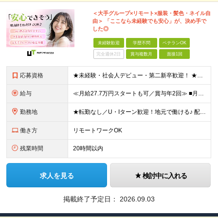
＜大手グループ×リモート×服装・髪色・ネイル自
由＞ 「ここなら未経験でも安心」が、決め手で
した◎
未経験歓迎
学歴不問
ベテランOK
完全週休2日
賞与複数月
面接1回
応募資格
★未経験・社会人デビュー・第二新卒歓迎！ ★フリーターやブランクのある方も大歓迎！ ★20～40代幅広く活躍中 ■学歴不問 ＼こんな方にピッタリ／ --------------------- □ 正
給与
≪月給27.7万円スタートも可／賞与年2回≫ ■月給21万円～27.7万円＋各種手当＋賞与年2回 ※給与は勤務地に応じて変更します ※年齢や経験・スキルなどを考慮して決定します ※時間外手当は全額支給
勤務地
★転勤なし／U・Iターン歓迎！地元で働ける♪ 配属先：東京・神奈川・千葉・長野・石川・大阪・福岡・札幌・愛知・広島にある『NTTドコモ』グループ 《勤務地一覧》 ■東京 ・東京都新宿区新宿4-1-6
働き方
リモートワークOK
残業時間
20時間以内
求人を見る
検討中に入れる
掲載終了予定日：
2026.09.03