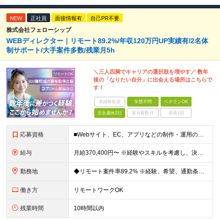
NEW
正社員
面接情報有
自己PR不要
株式会社フェローシップ
WEBディレクター｜リモート89.2%/年収120万円UP実績有/2名体
制サポート/大手案件多数/残業月5h
＼三人四脚でキャリアの選択肢を増やす／ 数年
後の「なりたい自分」に出会える場所はこちらで
す！
未経験歓迎
学歴不問
ベテランOK
完全週休2日
賞与複数月
面接1回
応募資格
■Webサイト、EC、アプリなどの制作・運用のディレクションに関わった実務経験をお持ちの方（目安1年以上） ◆HTML、CSS、JavaScriptに関する基礎知識 ■学歴不問 Webディレクターの
給与
月給370,400円〜 ※経験やスキルを考慮し、決定いたします ※上記金額には固定残業代（30時間分/70,400円～）を含みます。超過分は別途全額支給いたします ※試用期間6カ月あり（期間中の給与・
勤務地
◆リモート案件率89.2% ※経験、希望、通勤条件、案件状況を踏まえて配属先を決定します ※転居を伴う転勤はありません 一都三県のクライアント先＋在宅勤務（案件により異なります） 【本社】東京都千代
働き方
リモートワークOK
残業時間
10時間以内