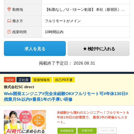
勤務地
【転勤なし／U・Iターン歓迎】 本社（新宿区）、大阪支店、名古屋支店または東京都・神奈川県・千葉県・埼玉県・愛知県・大阪府・福岡県をはじめ、全国のプロジェクト先 ※ご希望を最大限考慮して配属先を決定
働き方
フルリモートがメイン
残業時間
10時間以内
求人を見る
検討中に入れる
掲載終了予定日：
2026.08.31
NEW
正社員
面接情報有
自己PR不要
株式会社SC direct
Web開発エンジニア#完全未経験OK#フルリモート可#年休130日#
残業月5h以内#最長1年の手厚い研修
未経験から憧れのエンジニアへ！フルリモート＆
年休130日の好環境で、 最長1年の研修からスタ
ート。
未経験歓迎
学歴不問
ベテランOK