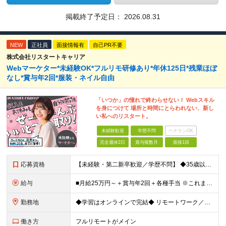
掲載終了予定日：
2026.08.31
NEW
正社員
面接情報有
自己PR不要
株式会社リスタートキャリア
Webマーケター*未経験OK*フルリモ研修あり*年休125日*残業ほぼ
なし*賞与年2回*服装・ネイル自由
「いつか」の憧れで終わらせない！ Webスキル
を身につけて 場所と時間にとらわれない、新し
い私へのリスタート。
未経験歓迎
学歴不問
ベテランOK
完全週休2日
賞与複数月
面接1回
応募資格
【未経験・第二新卒歓迎／学歴不問】 ◆35歳以下の方（若年層の長期キャリア形成を図るため) ◆お人柄・意欲重視の採用です！ ＜こんな方は大歓迎！＞ ・SNSや動画を見るのが好きで、トレンドに敏感 ・
給与
■月給25万円～＋賞与年2回＋各種手当 ※これまでの経験・スキル・前職の給与を考慮して決定します ※上記には、固定残業代（月20時間分／32,500円～）が含まれます ＜研修期間（7ヶ月～最大10ヶ
勤務地
◆学習はオンラインで完結◆ リモートワーク／フルリモート案件あり・転勤なし ◇本社(秋葉原)または一都三県のクライアント先 ※勤務地につきましては、ご相談の上で配属 ＜本社＞ ◇東京都台東区台東1
働き方
フルリモートがメイン