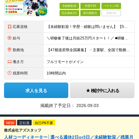
未経験歓迎
学歴不問
ベテランOK
完全週休2日
賞与複数月
面接1回
応募資格
【未経験歓迎！学歴・経験は問いません】 【5名以上の積極採用を予定！】 事業拡大中につき、 これからイラストレーターを目指したい方を積極採用中です！ 「イラストを仕事にしてみたい」 「好きなことを
給与
＼研修修了後は月給25万円スタート！／ ■研修修了後 月給25万円＋賞与＋インセンティブ賞与 ※残業代は別途支給 ▽研修期間▽ 【未経験者】 ▶ 月給20万円～ 【固定残業代について】
勤務地
【47都道府県全国募集】 ・主要駅、全国で勤務可能！ ・どこに住んでいても応募可能！ 【東京本社】 東京都品川区東品川5-9-2 ≪リモート研修♪⾯接も基本的にオンラインで実施します≫ －主要駅
働き方
フルリモートがメイン
残業時間
10時間以内
求人を見る
検討中に入れる
掲載終了予定日：
2026.09.03
NEW
正社員
自己PR不要
株式会社アズスタッフ
人材コーディネーター│選べる週休2日or3日／未経験歓迎／残業月