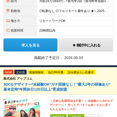
給与
月給24万1800円～+賞与年2回（賞与昨年実績3.2ヶ月）+各種手当＋住宅手当あり(最大1万5千円) ※経験やスキルを考慮して決定します。 ※上記月給には一律支給の住宅手当・永年勤続手当を含みます
勤務地
◎転勤なし ◎フルリモート案件あり ★＼2025年10月20日にNEWオフィス移転／★ ━━━━━━━━━━━━━━━━━━━━━━ AMG Solutionは、日本橋大伝馬町に移転！ 移転に向けて
働き方
リモートワークOK
残業時間
20時間以内
求人を見る
検討中に入れる
掲載終了予定日：
2026.09.03
NEW
正社員
面接情報有
自己PR不要
話を聞きたい応募可
株式会社 アップコム
3DCGデザイナー*未経験OK*ガチ面接なし！*最大2年の研修あり*
基本定時*年間休日120日以上*育成前提
＜立派な志望理由は不要！＞ 未経験から3DCGデ
ザイナーへ！ 作ったアバターを多くの人に見て
もらえるチャンス◎
未経験歓迎
学歴不問
ベテランOK