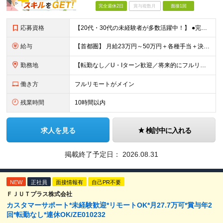
完全週休2日
賞与複数月
面接1回
応募資格
【20代・30代の未経験者が多数活躍中！】 ●完全未経験、第二新卒、既卒、フリーターの方大歓迎！ ●学歴・職歴・転職回数・ブランク一切不問 ※34歳までの方（若年層の長期キャリア形成を図るため） ★
給与
【首都圏】 月給23万円～50万円＋各種手当＋決算賞与 【大阪】 月給22万円～50万円＋各種手当＋決算賞与 【愛知】 月給21.5万円～50万円＋各種手当＋決算賞与 【福岡・宮城】 月給20万
勤務地
【転勤なし／U・Iターン歓迎／将来的にフルリモートOK】 本社（新宿区）、大阪支店、名古屋支店または東京都・神奈川県・千葉県・埼玉県・愛知県・大阪府・福岡県をはじめ、全国のプロジェクト先 ※ご希望を
働き方
フルリモートがメイン
残業時間
10時間以内
求人を見る
検討中に入れる
掲載終了予定日：
2026.08.31
NEW
正社員
面接情報有
自己PR不要
ＦＪＵＴプラス株式会社
カスタマーサポート*未経験歓迎*リモートOK*月27.7万可*賞与年2
回*転勤なし*連休OK/ZE010232