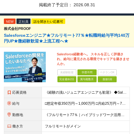
掲載終了予定日：
2026.08.31
NEW
正社員
話を聞きたい応募可
株式会社PROOF
Salesforceエンジニア★フルリモート77％★転職時給与平均140万
円UP★微経験歓迎★上流工程へ★
Salesforce経験者へ。 スキルを正しく評価さ
れ、給与に還元される環境でキャリアを築きませ
んか。
未経験歓迎
学歴不問
ベテランOK
完全週休2日
賞与複数月
面接1回
応募資格
《経験の浅いジュニアエンジニアも歓迎》 ◆Salesforceによる開発の実務経験（実務経験1年以上） ◆学歴不問 ▽歓迎要件 ※必須ではありません ・PM経験のある方、Apex／LWCの開発経験が
給与
□想定年収350万円～1,000万円 □月給25万円～75万円＋単価連動のインセンティブ＋賞与（年2回） ※月給にはみなし残業代（月20時間分／33,186円～）を含みます。超過分は全額支給 ▽試用
勤務地
《フルリモート77％｜ハイブリッドワーク活用中》 東京都23区・大阪府を中心とした各プロジェクト先となります 《本社》高知県高知市本町2-4-30-905 (変更の範囲)上記を除く当社関連勤務地
働き方
フルリモートがメイン