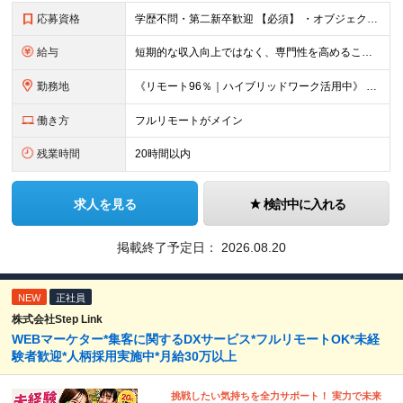
応募資格
学歴不問・第二新卒歓迎 【必須】 ・オブジェクト指向言語での開発経験 └ Java / Python / Swift / Kotlin / JavaScript / TypeScript / PH
給与
短期的な収入向上ではなく、専門性を高めることで、 《長期的に収入を伸ばしていくキャリア形成》を重視しています。 【想定年収・月給】 □ 想定年収：350万円〜1,000万円 □ 月給：25万円〜75
勤務地
《リモート96％｜ハイブリッドワーク活用中》 基本はリモートワークのため、全国どこからでも勤務が可能です。 本社は高知県ですが、東京・全国各地のメンバーが活躍しています。 希望の勤務地・働き方はお気軽
働き方
フルリモートがメイン
残業時間
20時間以内
求人を見る
検討中に入れる
掲載終了予定日：
2026.08.20
NEW
正社員
株式会社Step Link
WEBマーケター*集客に関するDXサービス*フルリモートOK*未経
験者歓迎*人柄採用実施中*月給30万以上
挑戦したい気持ちを全力サポート！ 実力で未来