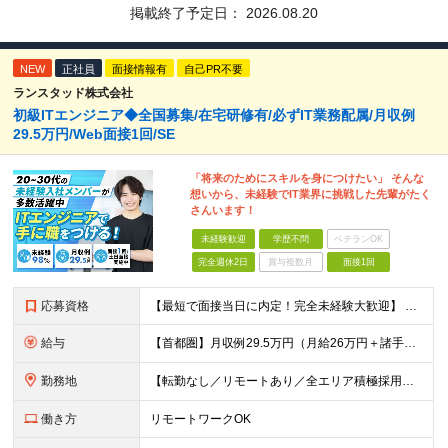
掲載終了予定日：
2026.08.20
NEW
正社員
面接情報有
自己PR不要
ランスタッド株式会社
初級ITエンジニア◆全国募集/在宅研修有/必ずIT業務配属/月収例
29.5万円/Web面接1回/SE
「将来のためにスキルを身につけたい」 そんな
想いから、未経験でIT業界に挑戦した先輩がたく
さんいます！
未経験歓迎
学歴不問
ベテランOK
完全週休2日
賞与複数月
面接1回
応募資格
【最短で面接当日に内定！完全未経験大歓迎】 ・業種／職種未経験歓迎 ・社会人デビュー、第二新卒、既卒者大歓迎 ・学歴不問（文系、理系不問） ・20代～30代、男女問わず活躍中 ・服装、髪色自由 ・明確
給与
【首都圏】月収例29.5万円（月給26万円＋諸手当） 【東海・関西】月収例28.5万円（月給25万円＋諸手当） 【九州】月収例26万円（月給23万円＋諸手当） ※経験・スキル・前職給与を踏まえ、総合
勤務地
【転勤なし／リモートあり／全エリア積極採用中】 ・大手企業のプロジェクトが中心 ・勤務エリアは希望を考慮し決定 ・研修はリモートメインで実施します ・U&Iターンの方も大歓迎◎ ＜主なエリア＞ ■首
働き方
リモートワークOK