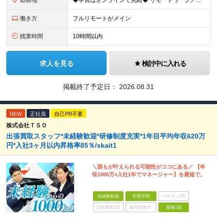
勤務地
◆学習はオンラインで完結◆ リモートワーク／フルリモート案件あり・転勤なし ◇本社(秋葉原)または一都三県のクライアント先 ※勤務地につきましては、ご相談の上で配属 ＜本社＞ ◇東京都台東区台東1
働き方
フルリモートがメイン
残業時間
10時間以内
求人を見る
検討中に入れる
掲載終了予定日：
2026.08.31
NEW
正社員
自己PR不要
株式会社ＴＳＯ
出張買取スタッフ*未経験歓迎*研修制度充実*1年目平均年収620万
円*入社3ヶ月以内昇格率85％/skait1
＼誰もが叶えられる可能性がココにある／ 【年
収1000万×入社1年でマネージャー】を最短で。
未経験歓迎
学歴不問
ベテランOK
完全週休2日
賞与複数月
面接1回