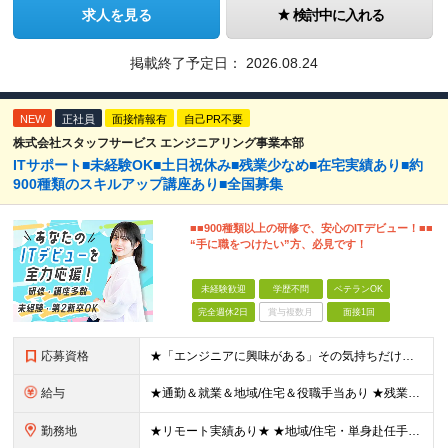
求人を見る
検討中に入れる
掲載終了予定日：
2026.08.24
NEW
正社員
面接情報有
自己PR不要
株式会社スタッフサービス エンジニアリング事業本部
ITサポート■未経験OK■土日祝休み■残業少なめ■在宅実績あり■約
900種類のスキルアップ講座あり■全国募集
■■900種類以上の研修で、安心のITデビュー！■■
“手に職をつけたい”方、必見です！
未経験歓迎
学歴不問
ベテランOK
完全週休2日
賞与複数月
面接1回
応募資格
★「エンジニアに興味がある」その気持ちだけでOK！ ■学歴不問 ■IT知識・実務経験は一切不問！未経験・第二新卒大歓迎 ★ITサポート・IT事務やエンジニアの経験をお持ちの方は優遇します！ 地方在住
給与
★通勤＆就業＆地域/住宅＆役職手当あり ★残業代は全額支給 ★選べる給与制度あり！ ■東京・神奈川・千葉・埼玉勤務の場合 月給24.5万円～55万円＋諸手当 （残業代は全額支給） (20,000円の
勤務地
★リモート実績あり★ ★地域/住宅・単身赴任手当などサポートも万全 ★転任費用や寮・社宅制度も完備しています ★勤務地については希望を考慮の上、決定します 『地元で働きたい』『新天地で挑戦したい』と