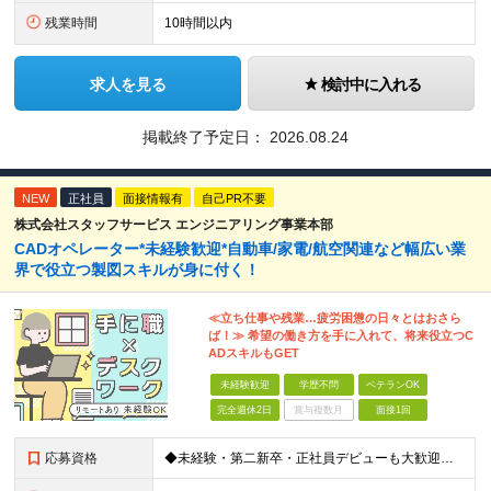
残業時間
10時間以内
求人を見る
検討中に入れる
掲載終了予定日：
2026.08.24
NEW
正社員
面接情報有
自己PR不要
株式会社スタッフサービス エンジニアリング事業本部
CADオペレーター*未経験歓迎*自動車/家電/航空関連など幅広い業
界で役立つ製図スキルが身に付く！
≪立ち仕事や残業…疲労困憊の日々とはおさら
ば！≫ 希望の働き方を手に入れて、将来役立つC
ADスキルもGET
未経験歓迎
学歴不問
ベテランOK
完全週休2日
賞与複数月
面接1回
応募資格
◆未経験・第二新卒・正社員デビューも大歓迎／経験・知識ゼロでOK！ ◆学歴不問 ★人物重視 ★入社前の経験・スキルはゼロでOK CADの基本的な知識・操作経験がある方は歓迎します。 地方在住の方も