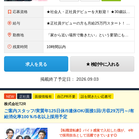
応募資格
★社会人・正社員デビューを大歓迎！ ★30歳以下限定（※若年層の長期キャリア形成のため） ★学歴・経験一切不問！ -------【採用担当】より------------ 「過去は変えられないけど、未
給与
★正社員デビューの方も月給25万円スタート！ ★プロジェクト先でインセンティブが出ることもあります◎ ＼未経験1年目想定年収：348万円～468万円／ 月給：25万円～35万円＋交通費全額支給＋資格
勤務地
「家から近い場所で働きたい」という要望にもお応えします！※実例あり ★一都三県（東京都・埼玉県・神奈川県・千葉県）のいずれかの携帯ショップやイベント会場に配属 ■本社 東京都豊島区南池袋2-33-7
残業時間
10時間以内
求人を見る
検討中に入れる
掲載終了予定日：
2026.09.03
NEW
正社員
面接情報有
自己PR不要
話を聞きたい応募可
株式会社T2R
ご案内スタッフ/実質年125日休/5連休OK/面接1回/月収29万円～/有
給消化率100％/5名以上採用予定
【転職逆転劇】バイト感覚で入社した僕が、 4年
で採用担当として活躍できています◎