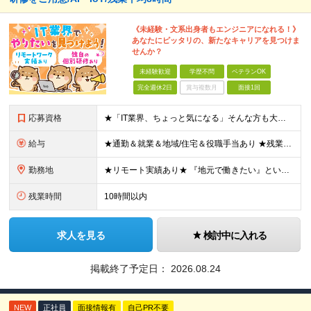
《未経験・文系出身者もエンジニアになれる！》
あなたにピッタリの、新たなキャリアを見つけま
せんか？
未経験歓迎
学歴不問
ベテランOK
完全週休2日
賞与複数月
面接1回
応募資格
★「IT業界、ちょっと気になる」そんな方も大歓迎！ ■学歴不問 ■未経験・第二新卒歓迎 ■知識・経験はこれから身につけていければOK！ □■ステップアップ■□ 社内システム開発やインフラ構築などジャ
給与
★通勤＆就業＆地域/住宅＆役職手当あり ★残業代は全額支給 ★選べる給与制度あり！ ■東京・神奈川・千葉・埼玉勤務の場合 月給24.5万円～55万円＋諸手当 （残業代は全額支給） (20,000円の
勤務地
★リモート実績あり★ 『地元で働きたい』という希望に、業界トップクラス約7,000件の取引事業所数、90,000件以上のプロジェクトから検討をいたします。 全国の取引先での就業となります（沖縄を除
残業時間
10時間以内
求人を見る
検討中に入れる
掲載終了予定日：
2026.08.24
NEW
正社員
面接情報有
自己PR不要