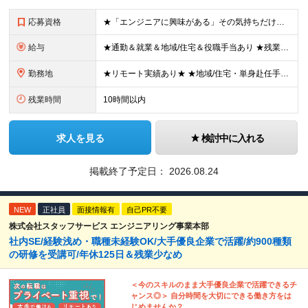
応募資格
★「エンジニアに興味がある」その気持ちだけでOK！ ■学歴不問 ■IT知識・実務経験は一切不問！未経験・第二新卒大歓迎 ★ITサポート・IT事務やエンジニアの経験をお持ちの方は優遇します！ 地方在住
給与
★通勤＆就業＆地域/住宅＆役職手当あり ★残業代は全額支給 ★選べる給与制度あり！ ■東京・神奈川・千葉・埼玉勤務の場合 月給24.5万円～55万円＋諸手当 （残業代は全額支給） (20,000円の
勤務地
★リモート実績あり★ ★地域/住宅・単身赴任手当などサポートも万全 ★転任費用や寮・社宅制度も完備しています ★勤務地については希望を考慮の上、決定します 『地元で働きたい』『新天地で挑戦したい』と
残業時間
10時間以内
求人を見る
検討中に入れる
掲載終了予定日：
2026.08.24
NEW
正社員
面接情報有
自己PR不要
株式会社スタッフサービス エンジニアリング事業本部
社内SE/経験浅め・職種未経験OK/大手優良企業で活躍/約900種類
の研修を受講可/年休125日＆残業少なめ
＜今のスキルのまま大手優良企業で活躍できるチ
ャンス◎＞ 自分時間を大切にできる働き方をは
じめませんか？