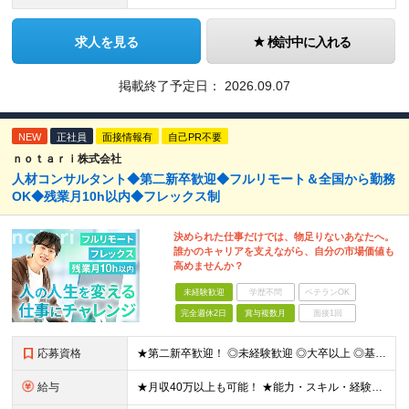
求人を見る
検討中に入れる
掲載終了予定日：
2026.09.07
NEW
正社員
面接情報有
自己PR不要
ｎｏｔａｒｉ株式会社
人材コンサルタント◆第二新卒歓迎◆フルリモート＆全国から勤務
OK◆残業月10h以内◆フレックス制
決められた仕事だけでは、物足りないあなたへ。
誰かのキャリアを支えながら、自分の市場価値も
高めませんか？
未経験歓迎
学歴不問
ベテランOK
完全週休2日
賞与複数月
面接1回
応募資格
★第二新卒歓迎！ ◎未経験歓迎 ◎大卒以上 ◎基本的なPC操作（メール・Google Workspace等）ができる方 【こんな方を歓迎します】 ◎20代のうちに力をつけたい方 ◎人の人生やキャリア
給与
★月収40万以上も可能！ ★能力・スキル・経験を考慮した年収額を設定します ★年功序列ではなく、チャレンジを評価して給与に反映！ ■月給20万円～40万円＋決算賞与 ※経験・スキルを考慮のうえ決定し