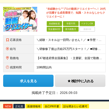
"未経験から""プロの動画クリエイター"へ！ 20代
が活躍する成長環境で、知識・スキルなしからク
リエイターに！
未経験歓迎
学歴不問
ベテランOK
完全週休2日
賞与複数月
面接1回
応募資格
＼経験・スキルは一切問いません！／ ★学歴・職歴不問 ★未経験・第二新卒歓迎！ ★正社員デビューも応援します！ 【こんな方にピッタリ！】 ✓ 動画やYouTube、TikTokを見るのが好きな方 ✓
給与
＼研修修了後は月給25万円スタート！／ ■研修修了後 月給25万円＋賞与＋インセンティブ賞与 ※残業代は別途支給 ▽研修期間▽ 【未経験者】 ▶ 月給20万円～ 【固定残業代について】
勤務地
【47都道府県全国募集】 ・主要駅、全国で勤務可能！ ・どこに住んでいても応募可能！ 【東京本社】 東京都品川区東品川5-9-2 在宅でコツコツ働きながら、長く安定して続けられます♪ 本社：〒1
残業時間
10時間以内
求人を見る
検討中に入れる
掲載終了予定日：
2026.09.03
NEW
正社員
面接情報有
自己PR不要
話を聞きたい応募可