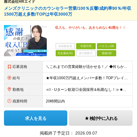
株式会社HRエイド
メンズクリニックのカウンセラー営業/100％反響/成約率90％/年収
1500万超え多数/TOPは年収3000万
収入も、やりがいも、あきらめない転職を！！
未経験歓迎
学歴不問
ベテランOK
完全週休2日
賞与複数月
面接1回
応募資格
＼これまでの営業経験が活かせる！／ ◆何らかの営業経験をお持ちの方 ◆学歴不問 ★以下ひとつでも当てはまる方はより歓迎します！ ・個人インセンティブで稼ぐ営業スタイルの経験がある方 ・個人向けの規開
給与
★年収1000万円超えメンバー多数！TOPプレイヤーは年収3500万円！ ★営業メンバーの平均年収750万円 月50件(平均単価60万円)の契約で年収1000万円が可能。 年収2000万円以上も多数
勤務地
≪I・Uターン歓迎◎全国採用＆転勤なし！≫ ■下記エリアにある病院やクリニックでの勤務となります。 ※ご自宅からクリニックへは直行直帰です ＼★マークのついている店舗で積極採用実施中！／ 【関東エリ
残業時間
20時間以内
求人を見る
検討中に入れる
掲載終了予定日：
2026.09.07