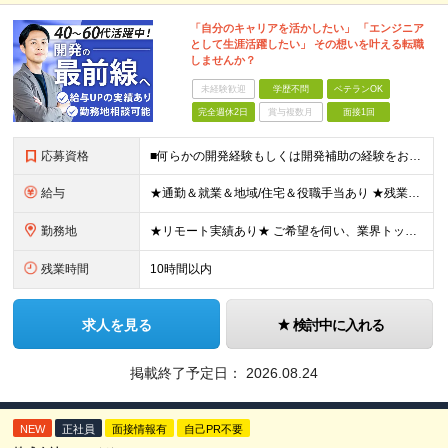
「自分のキャリアを活かしたい」 「エンジニア
として生涯活躍したい」 その想いを叶える転職
しませんか？
未経験歓迎
学歴不問
ベテランOK
完全週休2日
賞与複数月
面接1回
応募資格
■何らかの開発経験もしくは開発補助の経験をお持ちの方 ■学歴不問 ★ブランクのある方、地方在住の方も大歓迎です！
給与
★通勤＆就業＆地域/住宅＆役職手当あり ★残業代は全額支給 ★選べる給与制度あり！ ★東京・神奈川・千葉・埼玉勤務の場合 月給23.5万円～55万円＋諸手当 （残業代は全額支給） (20,000円の
勤務地
★リモート実績あり★ ご希望を伺い、業界トップクラス約7,000件の取引事業所数、90,000件以上のプロジェクトから検討をいたします。 全国の取引先での就業となります（沖縄を除く） ※勤務地
残業時間
10時間以内
求人を見る
検討中に入れる
掲載終了予定日：
2026.08.24
NEW
正社員
面接情報有
自己PR不要