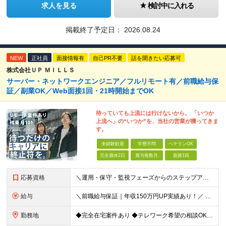
求人を見る
検討中に入れる
掲載終了予定日：
2026.08.24
NEW
正社員
面接情報有
自己PR不要
話を聞きたい応募可
株式会社ＵＰ ＭＩＬＬＳ
サーバー・ネットワークエンジニア／フルリモート有／前職給与保
証／副業OK／Web面接1回・21時開始までOK
待っていても上流には行けないから。 「いつか
上流へ」の“いつか”を、当社の営業が獲ってきま
す。
未経験歓迎
学歴不問
ベテランOK
完全週休2日
賞与複数月
面接1回
応募資格
＼運用・保守・監視フェーズからのステップアップも大歓迎！／ インフラエンジニア（サーバー、ネットワーク、クラウド等）の実務経験をお持ちの方 ★学歴不問 ★第二新卒OK ＜こんな方にピッタリです＞ ・
給与
＼前職給与保証｜年収150万円UP実績あり！／ 月給30万円以上 ※経験・スキルを考慮の上、決定します。 ※上記月給には固定残業代（35時間分／5万2,500円～）を含みます ※固定残業代は給与に応
勤務地
◆完全在宅案件あり ◆テレワーク希望の相談OK ◆転勤なし 東京都中央区日本橋久松町11-8 REGRARD NINGYOCHO B1F ┗一都三県（東京・神奈川・千葉・埼玉）の案件先へ勤務いただき