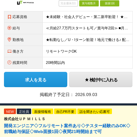
完全週休2日
賞与複数月
面接1回
応募資格
★未経験・社会人デビュー・第二新卒歓迎！ ★フリーターやブランクのある方も大歓迎！ ★20～40代幅広く活躍中 ■学歴不問 ＼こんな方にピッタリ／ --------------------- □ 正
給与
≪月給27.7万円スタートも可／賞与年2回≫ ■月給21万円～27.7万円＋各種手当＋賞与年2回 ※給与は勤務地に応じて変更します ※年齢や経験・スキルなどを考慮して決定します ※時間外手当は全額支給
勤務地
★転勤なし／U・Iターン歓迎！地元で働ける♪ 配属先：東京・神奈川・千葉・長野・石川・大阪・福岡・札幌・愛知・広島にある『NTTドコモ』グループ 《勤務地一覧》 ■東京 ・東京都新宿区新宿4-1-6
働き方
リモートワークOK
残業時間
20時間以内
求人を見る
検討中に入れる
掲載終了予定日：
2026.09.03
NEW
正社員
面接情報有
自己PR不要
話を聞きたい応募可
株式会社ＵＰ ＭＩＬＬＳ
開発エンジニア◇フルリモート案件あり◇テスター経験のみOK◇
前職給与保証◇Web面接1回◇夜間21時開始まで可