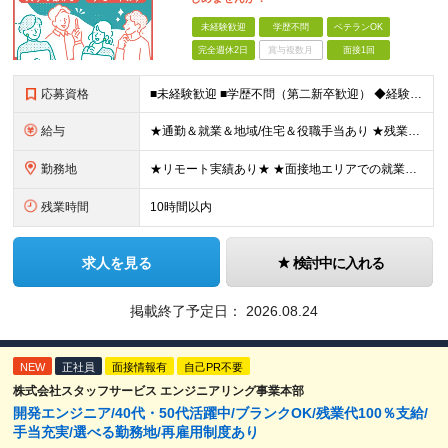
未経験歓迎
学歴不問
ベテランOK
完全週休2日
賞与複数月
面接1回
応募資格
■未経験歓迎 ■学歴不問（第二新卒歓迎） ◆経験は一切問いません ◆転職回数・ブランク期間も不問 ◆面接というよりは“リラックス面談”です ≪こんな方をお待ちしています≫ ・地道にコツコツ作業が得
給与
★通勤＆就業＆地域/住宅＆役職手当あり ★残業代は全額支給 ★選べる給与制度あり！ ■東京・神奈川・千葉・埼玉勤務の場合 月給24.5万円～55万円＋諸手当 （残業代は全額支給） (20,000円の
勤務地
★リモート実績あり★ ★面接地エリアでの就業率92％以上！ 『地元で働きたい』『新天地で挑戦したい』という希望に、業界トップクラス約7,000件の取引事業所数、90,000件以上のプロジェクトから検
残業時間
10時間以内
求人を見る
検討中に入れる
掲載終了予定日：
2026.08.24
NEW
正社員
面接情報有
自己PR不要
株式会社スタッフサービス エンジニアリング事業本部
開発エンジニア/40代・50代活躍中/ブランクOK/残業代100％支給/
手当充実/選べる勤務地/再雇用制度あり