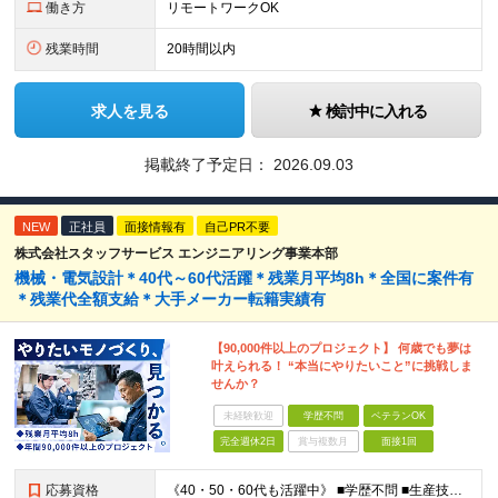
働き方
リモートワークOK
残業時間
20時間以内
求人を見る
検討中に入れる
掲載終了予定日：
2026.09.03
NEW
正社員
面接情報有
自己PR不要
株式会社スタッフサービス エンジニアリング事業本部
機械・電気設計＊40代～60代活躍＊残業月平均8h＊全国に案件有
＊残業代全額支給＊大手メーカー転籍実績有
【90,000件以上のプロジェクト】 何歳でも夢は
叶えられる！ “本当にやりたいこと”に挑戦しま
せんか？
未経験歓迎
学歴不問
ベテランOK
完全週休2日
賞与複数月
面接1回
応募資格
《40・50・60代も活躍中》 ■学歴不問 ■生産技術・生産管理・品質保証・評価・設計いずれかの実務経験をお持ちの方 ▽こんな方にオススメです！▽ 「経験を活かして幅広いプロジェクトに携わりたい」