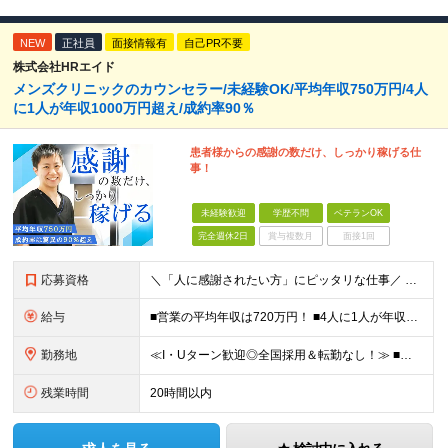
NEW
正社員
面接情報有
自己PR不要
株式会社HRエイド
メンズクリニックのカウンセラー/未経験OK/平均年収750万円/4人
に1人が年収1000万円超え/成約率90％
患者様からの感謝の数だけ、しっかり稼げる仕
事！
未経験歓迎
学歴不問
ベテランOK
完全週休2日
賞与複数月
面接1回
応募資格
＼「人に感謝されたい方」にピッタリな仕事／ ★第二新卒歓迎・社会人デビューもOK ◆職種・業種未経験OK ◆学歴不問 ★特別なスキルはいりません メンバーに共通しているのは、「何事にも素直に取り組め
給与
■営業の平均年収は720万円！ ■4人に1人が年収1000万円超え 月給27万円～100万円+インセンティブ(平均月20～40万円程) ＜インセンティブ制度について＞ 当社では創業以来、頑張ったら
勤務地
≪I・Uターン歓迎◎全国採用＆転勤なし！≫ ■下記エリアにある病院やクリニックでの勤務となります。 ※ご自宅からクリニックへは直行直帰です ＼★マークのついている店舗で積極採用実施中！／ 【関東エリ
残業時間
20時間以内