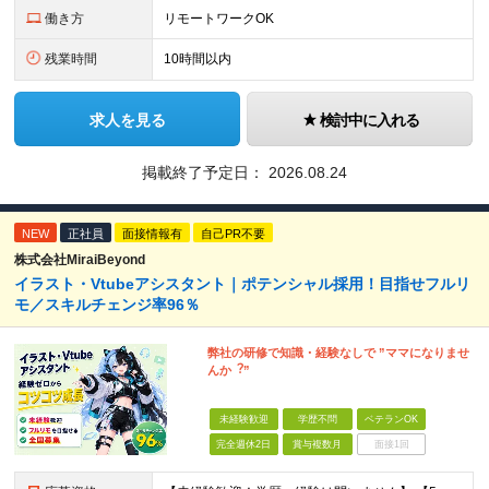
働き方
リモートワークOK
残業時間
10時間以内
求人を見る
検討中に入れる
掲載終了予定日：
2026.08.24
NEW
正社員
面接情報有
自己PR不要
株式会社MiraiBeyond
イラスト・Vtubeアシスタント｜ポテンシャル採用！目指せフルリ
モ／スキルチェンジ率96％
弊社の研修で知識・経験なしで ”ママになりませ
んか︖”
未経験歓迎
学歴不問
ベテランOK
完全週休2日
賞与複数月
面接1回