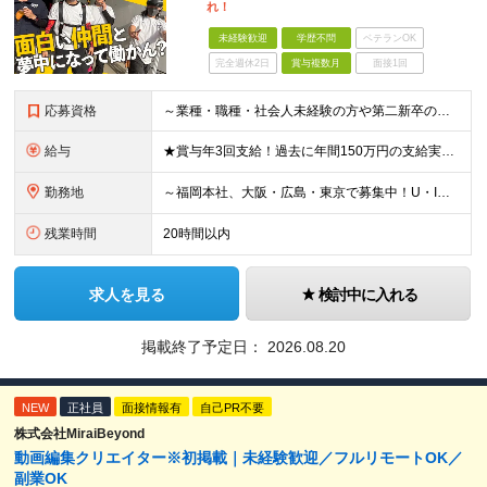
れ！
未経験歓迎
学歴不問
ベテランOK
完全週休2日
賞与複数月
面接1回
応募資格
～業種・職種・社会人未経験の方や第二新卒の方も歓迎！～ ■学歴不問 ■35歳以下※若年層の長期キャリア形成を図るため ＼意欲重視の人物採用！ こんな方をお待ちしています／ ■チームでやり遂げる仕事が
給与
★賞与年3回支給！過去に年間150万円の支給実績あり ★入社後も、経歴・年齢に関係なくスキル・能力に応じて年収UPが可能！ 現場で新入社員の教育係ができるレベルで月給30万円、支店長クラス（スタッフ
勤務地
～福岡本社、大阪・広島・東京で募集中！U・Iターン大歓迎！～ ■福岡本社 ★「博多駅」より徒歩5分！ 福岡県福岡市博多区博多駅東2-5-21 博多プラザビル6F ※(変更の範囲)なし ■大阪支店
残業時間
20時間以内
求人を見る
検討中に入れる
掲載終了予定日：
2026.08.20
NEW
正社員
面接情報有
自己PR不要
株式会社MiraiBeyond
動画編集クリエイター※初掲載｜未経験歓迎／フルリモートOK／
副業OK