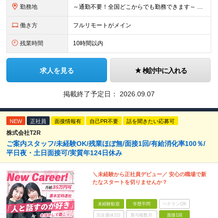
勤務地
～通勤不要！全国どこからでも勤務できます～ ■完全在宅勤務のため、業務はご自宅で行っていただきます 【本社】 東京都港区南青山3-8-40 青山センタービル2階 ※変更の範囲：上記を除く当社関連勤
働き方
フルリモートがメイン
残業時間
10時間以内
求人を見る
検討中に入れる
掲載終了予定日：
2026.09.07
NEW
正社員
面接情報有
自己PR不要
話を聞きたい応募可
株式会社T2R
ご案内スタッフ/未経験OK/残業ほぼ無/面接1回/有給消化率100％/
平日夜・土日面接可/実質年124日休み
＼未経験から正社員デビュー／ 安心の職場で新
たなスタートを切りませんか？
未経験歓迎
学歴不問
ベテランOK
完全週休2日
賞与複数月
面接1回