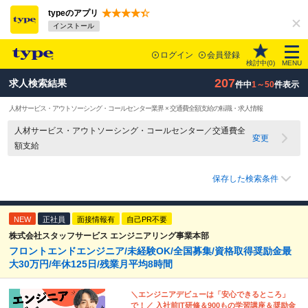
typeのアプリ
インストール
ログイン
会員登録
検討中(
0
)
MENU
207
求人検索結果
件中
1～50
件表示
人材サービス・アウトソーシング・コールセンター業界 × 交通費全額支給の転職・求人情報
人材サービス・アウトソーシング・コールセンター／交通費全
変更
額支給
保存した検索条件
NEW
正社員
面接情報有
自己PR不要
株式会社スタッフサービス エンジニアリング事業本部
フロントエンドエンジニア/未経験OK/全国募集/資格取得奨励金最
大30万円/年休125日/残業月平均8時間
＼エンジニアデビューは「安心できるところ」
で！／ 入社前IT研修＆900もの学習講座＆奨励金