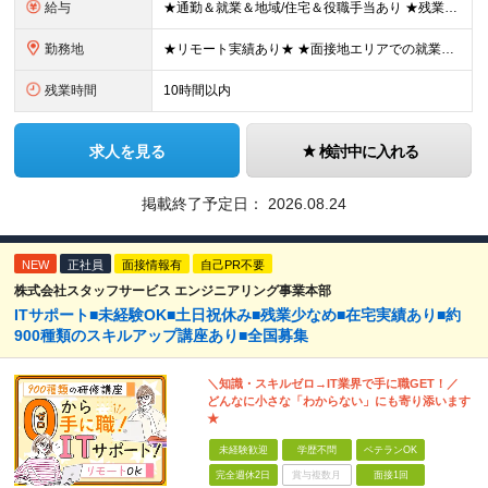
給与
★通勤＆就業＆地域/住宅＆役職手当あり ★残業代は全額支給 ★選べる給与制度あり！ ■東京・神奈川・千葉・埼玉勤務の場合 月給24.5万円～55万円＋諸手当 （残業代は全額支給） (20,000円の
勤務地
★リモート実績あり★ ★面接地エリアでの就業率92％以上！ 『地元で働きたい』という希望に、業界トップクラス約7,000件の取引事業所数、90,000件以上のプロジェクトから検討をいたします。 全
残業時間
10時間以内
求人を見る
検討中に入れる
掲載終了予定日：
2026.08.24
NEW
正社員
面接情報有
自己PR不要
株式会社スタッフサービス エンジニアリング事業本部
ITサポート■未経験OK■土日祝休み■残業少なめ■在宅実績あり■約
900種類のスキルアップ講座あり■全国募集
＼知識・スキルゼロ→IT業界で手に職GET！／
どんなに小さな「わからない」にも寄り添います
★
未経験歓迎
学歴不問
ベテランOK
完全週休2日
賞与複数月
面接1回