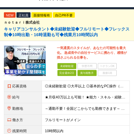
NEW
正社員
面接情報有
自己PR不要
ｎｏｔａｒｉ株式会社
キャリアコンサルタント◆未経験歓迎◆フルリモート◆フレックス
制◆10時出勤・16時退勤も可◆残業月10時間以内
一気通貫のスタイルが、あなたの可能性を最大
化。 急成長中の自社サービスに携わり、感情が
揺さぶられる仕事を。
未経験歓迎
学歴不問
ベテランOK
完全週休2日
賞与複数月
面接1回
応募資格
◎未経験歓迎 ◎大卒以上 ◎基本的なPC操作（メール・Google Workspace等）ができる方 ★第二新卒の方も歓迎！ 【こんな方にピッタリです】 ◎丁寧な調整やサポートが得意 ◎成長企業で裁
給与
★月収40万以上も可能！ ★能力・スキル・経験を考慮した年収額を設定します ■月給20万円～40万円＋決算賞与 ※経験・スキルを考慮のうえ決定します ※給与にはみなし残業代40時間分を含む。そのほか
勤務地
～通勤不要！全国どこからでも勤務できます～ ■完全在宅勤務のため、業務はご自宅で行っていただきます 【本社】 東京都港区南青山3-8-40 青山センタービル2階 ※変更の範囲：上記を除く当社関連勤
働き方
フルリモートがメイン
残業時間
10時間以内