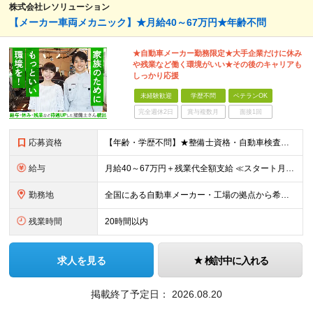
株式会社レソリューション
【メーカー車両メカニック】★月給40～67万円★年齢不問
★自動車メーカー勤務限定★大手企業だけに休み
や残業など働く環境がいい★その後のキャリアも
しっかり応援
未経験歓迎
学歴不問
ベテランOK
完全週休2日
賞与複数月
面接1回
応募資格
【年齢・学歴不問】★整備士資格・自動車検査員資格をお持ちの方★既卒者・第二新卒・実務未経験者も歓迎！ ■自動車整備士資格または自動車検査員資格の保有者。 ※実務経験不問 ◎経験や資格を活かしてキャリ
給与
月給40～67万円＋残業代全額支給 ≪スタート月給例≫ ■自動車車検・整備：月給40万円+残業代 ※現年収・年齢・経験・資格・能力等、総合的に考慮し、決定します。 ※試用期間有(同待遇/最長6ヵ月
勤務地
全国にある自動車メーカー・工場の拠点から希望を考慮して決定します。 ★転居を伴う転勤はありません。 ★U・Iターン、遠方からのご応募も歓迎！引越など赴任に伴う費用、家賃は全額負担します（会社規定によ
残業時間
20時間以内
求人を見る
検討中に入れる
掲載終了予定日：
2026.08.20