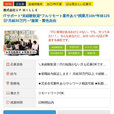
NEW
正社員
面接情報有
自己PR不要
話を聞きたい応募可
株式会社ＵＰ ＭＩＬＬＳ
ITサポート*未経験歓迎*フルリモート案件あり*残業月10h*年休125
日*月給30万円～*服装・髪色自由
「ITに自信があるわけじゃない。でも、やってみ
たい！」 そんなあなたに、おせっかいなほど伴
走する会社です。
未経験歓迎
学歴不問
ベテランOK
完全週休2日
賞与複数月
面接1回
応募資格
＼未経験歓迎！ITの知識がない方も応募OKです◎／ ※学歴不問・第二新卒OK ＜こんな方にぴったりです＞ ・自分らしく働ける環境がいい方 ・気軽に相談できる相手が欲しい方 ・ワークライフバランスを大
給与
★前職給与保証します！ 月給30万円以上 ※経験・スキルを考慮の上、決定します。 ※上記月給には固定残業代（35時間分／5万2,500円～）を含みます ※固定残業代は給与に応じて変動します ※残業
勤務地
★完全在宅案件あり/テレワーク相談可能 ★転勤なし 東京都中央区日本橋久松町11-8 REGRARD NINGYOCHO B1F ┗一都三県（東京・神奈川・千葉・埼玉）の案件先へ勤務いただきます。
働き方
リモートワークOK
残業時間
10時間以内