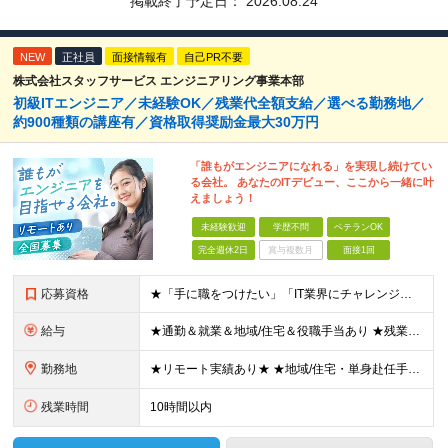
掲載終了予定日：
2026.08.24
NEW
正社員
面接情報有
自己PR不要
株式会社スタッフサービス エンジニアリング事業本部
初級ITエンジニア／未経験OK／残業代全額支給／選べる勤務地／
約900種類の講座有／資格取得奨励金最大30万円
「誰もがエンジニアになれる」を実現し続けてい
る会社。 あなたのITデビュー、ここから一緒に叶
えましょう！
未経験歓迎
学歴不問
ベテランOK
完全週休2日
賞与複数月
面接1回
応募資格
★「手に職をつけたい」「IT業界にチャレンジしたい」方歓迎！ ■学歴不問 ■IT知識・理系文系不問！未経験・第二新卒OK ★ITサポート・IT事務やエンジニアの経験をお持ちの方は優遇します！ 地方在
給与
★通勤＆就業＆地域/住宅＆役職手当あり ★残業代は全額支給 ★選べる給与制度あり！ ■東京・神奈川・千葉・埼玉勤務の場合 月給24.5万円～55万円＋諸手当 （残業代は全額支給） (20,000円の
勤務地
★リモート実績あり★ ★地域/住宅・単身赴任手当などサポートも万全 ★転任費用や寮・社宅制度も完備しています ★勤務地については希望を考慮の上、決定します ★面接地エリアでの就業率92％以上！ 『地
残業時間
10時間以内