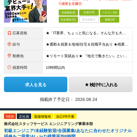
で成長を支援◎
未経験歓迎
学歴不問
ベテランOK
完全週休2日
賞与複数月
面接1回
応募資格
★「IT業界、ちょっと気になる」そんな方も大歓迎！ ■学歴不問 ■未経験・第二新卒歓迎 ■知識・経験はこれから身につけていければOK！ □■ステップアップ■□ 社内システム開発やインフラ構築などジャ
給与
★通勤＆就業＆地域/住宅＆役職手当あり ★残業代は全額支給 ★選べる給与制度あり！ ■東京・神奈川・千葉・埼玉勤務の場合 月給24.5万円～55万円＋諸手当 （残業代は全額支給） (20,000円の
勤務地
★リモート実績あり★ 『地元で働きたい』という希望に、業界トップクラス約7,000件の取引事業所数、90,000件以上のプロジェクトから検討をいたします。 全国の取引先での就業となります（沖縄を除
残業時間
10時間以内
求人を見る
検討中に入れる
掲載終了予定日：
2026.08.24
NEW
正社員
面接情報有
自己PR不要
株式会社スタッフサービス エンジニアリング事業本部
初級エンジニア/未経験歓迎/全国募集/あなたに合わせたオリジナル
研修をご用意/AI・IoT/残業平均8時間