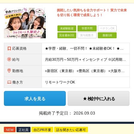
挑戦したい気持ちを全力サポート！ 実力で未来
を切り拓く環境で成長しよう！
未経験歓迎
学歴不問
ベテランOK
完全週休2日
賞与複数月
面接1回
応募資格
★学歴・経験、一切不問！ ★未経験者OK！ ★第二新卒も歓迎！ ＜人柄採用を実施中！＞ 弊社では、学歴や経験などは気にせず あなたの持ち前の人柄のみを重視しています。 堅苦しい雰囲気ではありません
給与
⽉給30万円～50万円＋インセンティブ ※試⽤期間は2ケ⽉（正社員）⽉給25万円～ ☆インセンティブ有 ☆交通費全額支給
勤務地
○新宿区（東京都） ○豊島区（東京都） ○大阪市（大阪府） ○福岡市（福岡県） ※あなたの経験やスキルに応じて面談時にて ご相談させていただきます。 ※研修先は、クライアント先での研修となります。
働き方
リモートワークOK
求人を見る
検討中に入れる
掲載終了予定日：
2026.09.03
NEW
正社員
自己PR不要
話を聞きたい応募可