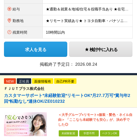
給与
★通勤＆就業＆地域/住宅＆役職手当あり ★在宅勤務実績あり ★残業代は全額支給 ★選べる給与制度あり！ ■東京・神奈川・千葉・埼玉勤務の場合 月給24.5万円～55万円＋諸手当 （残業代は全額支給）
勤務地
★リモート実績あり★ トヨタ自動車・パナソニック・東芝など大手メーカーでのポストも多数！ 全国の取引先での就業となります（沖縄を除く） 『地元で働きたい』という希望に、業界トップクラス約7,00
残業時間
10時間以内
求人を見る
検討中に入れる
掲載終了予定日：
2026.08.24
NEW
正社員
面接情報有
自己PR不要
ＦＪＵＴプラス株式会社
カスタマーサポート*未経験歓迎*リモートOK*月27.7万可*賞与年2
回*転勤なし*連休OK/ZE010232
＜大手グループ×リモート×服装・髪色・ネイル自
由＞ 「ここなら未経験でも安心」が、決め手で
した◎
未経験歓迎
学歴不問
ベテランOK