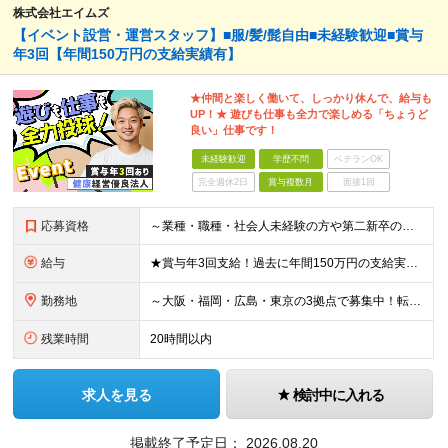
株式会社エイムズ
【イベント設営・運営スタッフ】■服/髪/髭自由■未経験歓迎■賞与
年3回【年間150万円の支給実績有】
★仲間と楽しく働いて、しっかり休んで、給与も
UP！★ 遊びも仕事も全力で楽しめる「ちょうど
良い」仕事です！
未経験歓迎
学歴不問
ベテランOK
完全週休2日
賞与複数月
面接1回
応募資格
～業種・職種・社会人未経験の方や第二新卒の方も歓迎！～ ■学歴不問 ■35歳以下※若年層の長期キャリア形成を図るため ＼意欲重視の人物採用！ こんな方をお待ちしています／ ■チームでやり遂げる仕事が
給与
★賞与年3回支給！過去に年間150万円の支給実績あり ■大阪・広島：月給23万3000円～35万円（固定残業代／月4万2000円～5万5000円含む） └試用期間中：月給22万5000円～（固定残業
勤務地
～大阪・福岡・広島・東京の3拠点で募集中！転勤なし～ ※希望・住まいを考慮して決定します ■大阪支店 大阪府大阪市中央区瓦町3-3-16OWL瓦町ビル4Ｆ ■福岡本社 福岡県福岡市博多区博多駅東2
残業時間
20時間以内
求人を見る
検討中に入れる
掲載終了予定日：
2026.08.20