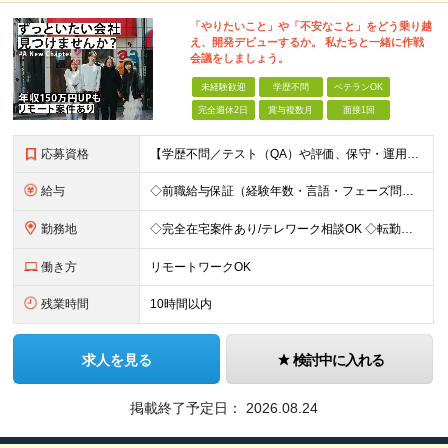
「やりたいこと」や「不安なこと」をどう乗り越
え、開発デビューするか。 私たちと一緒に作戦
会議をしましょう。
未経験歓迎
学歴不問
ベテランOK
完全週休2日
賞与複数月
面接1回
応募資格
【学歴不問／テスト（QA）や評価、保守・運用のみの経験の方も大歓迎】 ●IT業界での何らかの実務経験をお持ちの方（経験年数・言語・フェーズ不問） ※「これから開発に挑戦したい」という意欲を重視します。
給与
◇前職給与保証（経験年数・言語・フェーズ問わず保証） ◇年収150万円UP実績あり！ 月給30万円以上 ※経験・スキルを考慮の上、決定します。 ※上記月給には固定残業代（35時間分／5万2,500
勤務地
◇完全在宅案件あり/テレワーク相談OK ◇転勤なし 東京都中央区日本橋久松町11-8 REGRARD NINGYOCHO B1F ┗一都三県（東京・神奈川・千葉・埼玉）の案件先へ勤務いただきます。
働き方
リモートワークOK
残業時間
10時間以内
求人を見る
検討中に入れる
掲載終了予定日：
2026.08.24