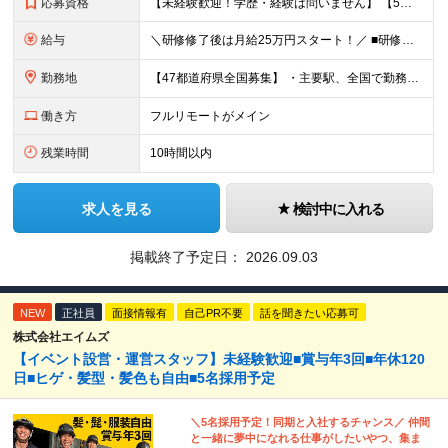
応募資格
【未経験歓迎！学歴・経験は問いません】 【5名以上の積極採用を予定！】 事業拡大中につき、 これからイラストレーターを目指したい方を積極採用中です！ 「イラストを仕事にしてみたい」 「好きなことを
給与
＼研修修了後は月給25万円スタート！／ ■研修修了後 月給25万円＋賞与＋インセンティブ賞与 ※残業代は別途支給 ▽研修期間▽ 【未経験者】 ▶ 月給20万円～ 【固定残業代について】
勤務地
【47都道府県全国募集】 ・主要駅、全国で勤務可能！ ・どこに住んでいても応募可能！ 【東京本社】 東京都品川区東品川5-9-2 ≪リモート研修♪⾯接も基本的にオンラインで実施します≫ －主要駅
働き方
フルリモートがメイン
残業時間
10時間以内
求人を見る
検討中に入れる
掲載終了予定日：
2026.09.03
NEW
正社員
面接情報有
自己PR不要
話を聞きたい応募可
株式会社エイムズ
【イベント設営・運営スタッフ】未経験歓迎■賞与年3回■年休120
日■ヒゲ・髪型・髪色も自由■5名採用予定
＼5名採用予定！同期と入社するチャンス／ 仲間
と一緒に夢中になれる仕事がしたいやつ、集ま