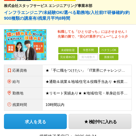
株式会社スタッフサービス エンジニアリング事業本部
インフラエンジニア/未経験OK/選べる勤務地/入社前IT研修確約/約
900種類の講座有/残業月平均8時間
転職しても「ひとりぼっち」にはさせません！
先輩の隣で、“安心IT業界デビュー”しよう☆彡
未経験歓迎
学歴不問
ベテランOK
完全週休2日
賞与複数月
面接1回
応募資格
★「手に職をつけたい」「IT業界にチャレンジしたい」方歓迎！ ■学歴不問 ■IT知識・理系文系不問！未経験・第二新卒OK ★ITサポート・IT事務やエンジニアの経験をお持ちの方は優遇します！ 地方在
給与
★通勤＆就業＆地域/住宅＆役職手当あり ★残業代は全額支給 ★選べる給与制度あり！ ■東京・神奈川・千葉・埼玉勤務の場合 月給24.5万円～55万円＋諸手当 （残業代は全額支給） (20,000円の
勤務地
★リモート実績あり★ ★地域/住宅・単身赴任手当などサポートも万全 ★転任費用や寮・社宅制度も完備しています ★勤務地については希望を考慮の上、決定します ★面接地エリアでの就業率92％以上！ 『地
残業時間
10時間以内
求人を見る
検討中に入れる