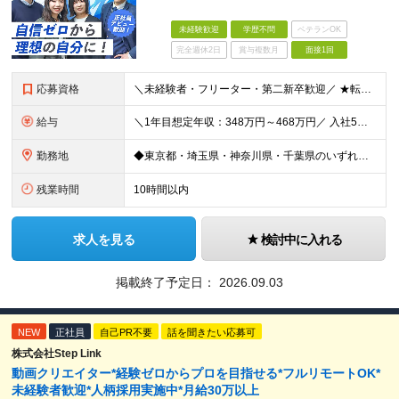
未経験歓迎
学歴不問
ベテランOK
完全週休2日
賞与複数月
面接1回
応募資格
＼未経験者・フリーター・第二新卒歓迎／ ★転職回数4回の社員も現在は中心メンバーとして活躍中 ◆正社員デビューOK！ ◆学歴・経験一切不問 ▼----面接担当者より----▼ 「過去は変えられない
給与
＼1年目想定年収：348万円～468万円／ 入社5年目で月給60.8万円も実現可能！ 月給：25万円～35万円＋交通費全額支給＋資格手当＋賞与など ※経験・スキルを考慮の上、決定します ※残業代は
勤務地
◆東京都・埼玉県・神奈川県・千葉県のいずれかの携帯ショップやイベント会場に配属 ◆「家から近い場所で働きたい！」という社員の要望に応えてプロジェクトを獲得した実例あり ■本社 東京都豊島区南池袋2-
残業時間
10時間以内
求人を見る
検討中に入れる
掲載終了予定日：
2026.09.03
NEW
正社員
自己PR不要
話を聞きたい応募可
株式会社Step Link
動画クリエイター*経験ゼロからプロを目指せる*フルリモートOK*
未経験者歓迎*人柄採用実施中*月給30万以上