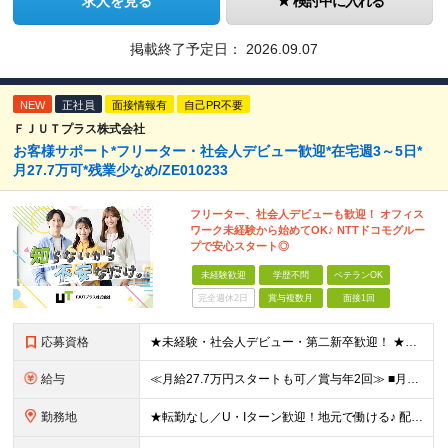
求人を見る
検討中に入れる
掲載終了予定日：
2026.09.07
NEW
正社員
面接情報有
自己PR不要
ＦＪＵＴプラス株式会社
お客様サポート*フリーター・社会人デビュー歓迎*在宅週3～5日*
月27.7万可*残業少なめ/ZE010233
フリーター、社会人デビューも歓迎！ オフィス
ワーク未経験から始めてOK♪ NTTドコモグルー
プで安心スタート◎
未経験歓迎
学歴不問
ベテランOK
完全週休2日
賞与複数月
面接1回
応募資格
★未経験・社会人デビュー・第二新卒歓迎！ ★フリーターやブランクのある方も大歓迎！ ★20～40代幅広く活躍中 ■学歴不問 ＼こんな方にピッタリ／ --------------------- □ 正
給与
≪月給27.7万円スタートも可／賞与年2回≫ ■月給21万円～27.7万円＋各種手当＋賞与年2回 ※給与は勤務地に応じて変更します ※年齢や経験・スキルなどを考慮して決定します ※時間外手当は全額支給
勤務地
★転勤なし／U・Iターン歓迎！地元で働ける♪ 配属先：東京・神奈川・千葉・長野・石川・大阪・福岡・札幌・愛知・広島にある『NTTドコモ』グループ 《勤務地一覧》 ■東京 ・東京都新宿区新宿4-1-6