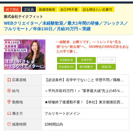
終了間近
正社員
面接情報有
自己PR不要
話を聞きたい応募可
株式会社テイクフィット
WEBクリエイター／未経験歓迎／最大1年間の研修／フレックス／
フルリモート／年休130日／月給35万円～実績
―経験者、お断りです。― トレンドを“見る
側”から“創る側”へ。 SNS特化のWEB広告をあな
たの手で磨く。
未経験歓迎
学歴不問
ベテランOK
完全週休2日
賞与複数月
面接1回
応募資格
【必須条件】在学中でないこと 学歴不問／職種未経験／業種未経験／社会人未経験／第二新卒／ブランクOK ◎応募時に特別な経験やスキルは必要ありません。 意欲・人柄重視の採用です！ ＼こんなあなた
給与
＜平均月収45万円！＞ ”業界最大値”売上の45％以上をそのまま支給。 月給25万円以上＋インセンティブ ※研修後、月給35万円スタートの実績あり！ ◎経験・能力を考慮し決定します。 ◎頑張りに応じ
勤務地
★研修終了後通勤不要！ 【本社】東京都港区西麻布1-2-14デュオ・スカーラ西麻布タワーウエスト 602号室 【品川支社】東京都品川区西五反田5-23-3BLOCKS目黒不動前3階 【大阪支社】大阪
働き方
フルリモートがメイン
残業時間
10時間以内