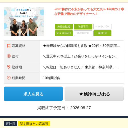
≪PC操作に不安があっても大丈夫≫ 1年間の丁寧
な研修で憧れのデザイナーへ！
未経験歓迎
学歴不問
ベテランOK
完全週休2日
賞与複数月
面接1回
応募資格
★未経験からの転職者も多数 ★20代～30代活躍中 ■完全未経験・第二新卒歓迎 ■学歴不問 ＼こんな方にぴったりです！／ □Web・デザイン業界に憧れがある □焦らず確実にスキルを身につけたい □自
給与
＼還元率70%以上！頑張りをしっかりインセンティブでも評価します／ ■月給22万円～50万円＋賞与＋インセンティブ ※経験・能力等を考慮の上、優遇いたします。 ※別途、残業代は全額支給します。 ※試
勤務地
＼転勤は一切ありません／ 東京都、神奈川県、千葉県、埼玉県などの各プロジェクト先。 ※希望を考慮の上、配属プロジェクトを決定します。 【本社】 東京都千代田区丸の内2-2-1 岸本ビルヂング6階
残業時間
10時間以内
求人を見る
検討中に入れる
掲載終了予定日：
2026.08.27
正社員
話を聞きたい応募可