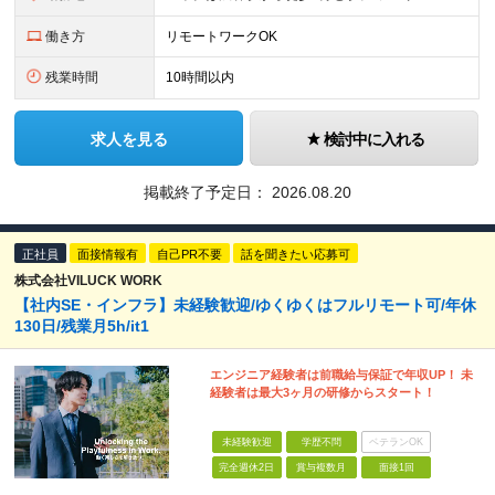
働き方
リモートワークOK
残業時間
10時間以内
求人を見る
検討中に入れる
掲載終了予定日：
2026.08.20
正社員
面接情報有
自己PR不要
話を聞きたい応募可
株式会社VILUCK WORK
【社内SE・インフラ】未経験歓迎/ゆくゆくはフルリモート可/年休
130日/残業月5h/it1
エンジニア経験者は前職給与保証で年収UP！ 未
経験者は最大3ヶ月の研修からスタート！
未経験歓迎
学歴不問
ベテランOK
完全週休2日
賞与複数月
面接1回