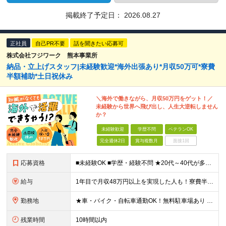
掲載終了予定日：
2026.08.27
正社員
自己PR不要
話を聞きたい応募可
株式会社フジワーク 熊本事業所
納品・立上げスタッフ|未経験歓迎*海外出張あり*月収50万可*寮費
半額補助*土日祝休み
＼海外で働きながら、月収50万円をゲット！／
未経験から世界へ飛び出し、人生大逆転しません
か？
未経験歓迎
学歴不問
ベテランOK
完全週休2日
賞与複数月
面接1回
応募資格
■未経験OK ■学歴・経験不問 ★20代～40代が多数活躍中 ★意欲重視の採用 海外出張がメインとなるため、 アクティブに行動できる方にぴったりです！ ＜こんな方を歓迎します＞ ★海外で働いてみた
給与
1年目で月収48万円以上を実現した人も！寮費半額補助や引っ越し費用補助あり 月給22万円＋残業代全額＋各種手当 ※残業代は別途全額支給します。 ※試用期間3ヶ月あり。期間中の給与と待遇に差異はあり
勤務地
★車・バイク・自転車通勤OK！無料駐車場あり ★U・Iターン歓迎！引越し補助・寮完備 【熊本事業所】 ■熊本県合志市福原1-1 ＜世界が舞台！海外出張あり＞ アメリカ・中国・台湾・アイルランド・シ
残業時間
10時間以内