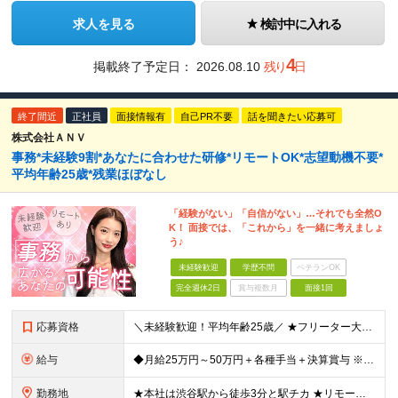
求人を見る
検討中に入れる
4
掲載終了予定日：
2026.08.10
残り
日
終了間近
正社員
面接情報有
自己PR不要
話を聞きたい応募可
株式会社ＡＮＶ
事務*未経験9割*あなたに合わせた研修*リモートOK*志望動機不要*
平均年齢25歳*残業ほぼなし
「経験がない」「自信がない」…それでも全然O
K！ 面接では、「これから」を一緒に考えましょ
う♪
未経験歓迎
学歴不問
ベテランOK
完全週休2日
賞与複数月
面接1回
応募資格
＼未経験歓迎！平均年齢25歳／ ★フリーター大歓迎 ★第二新卒歓迎 ★学歴不問 ＼100％ポテンシャル採用を実施！／ タイピングやofficeソフトなど、スキル・経験は一切問いません。 実際、今活躍
給与
◆月給25万円～50万円＋各種手当＋決算賞与 ※経験・能力を考慮の上、決定します。 ※上記金額には固定残業代（22時間分／3万5200円～）を含む。超過分は別途全額支給。 ★各種手当が充実！ ・決
勤務地
★本社は渋谷駅から徒歩3分と駅チカ ★リモートワークOK！ ★転勤はありません ★U・Iターン歓迎！ 【本社】 東京都渋谷区渋谷3-6-3 渋谷363清水ビル7F (変更の範囲)上記を除く当社関連