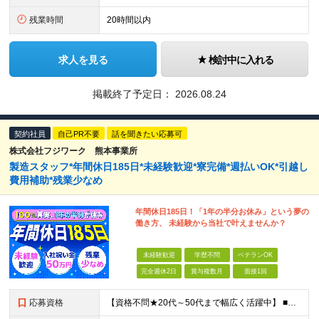
残業時間
20時間以内
求人を見る
検討中に入れる
掲載終了予定日：
2026.08.24
契約社員
自己PR不要
話を聞きたい応募可
株式会社フジワーク 熊本事業所
製造スタッフ*年間休日185日*未経験歓迎*寮完備*週払いOK*引越し
費用補助*残業少なめ
年間休日185日！「1年の半分お休み」という夢の
働き方、 未経験から当社で叶えませんか？
未経験歓迎
学歴不問
ベテランOK
完全週休2日
賞与複数月
面接1回
応募資格
【資格不問★20代～50代まで幅広く活躍中】 ■未経験・第二新卒OK ■学歴不問 ★こんな方にぴったりの職場です！ ・自分の時間や休日を最優先にして働きたい方 ・年齢を気にせず、新しいことにチャレン