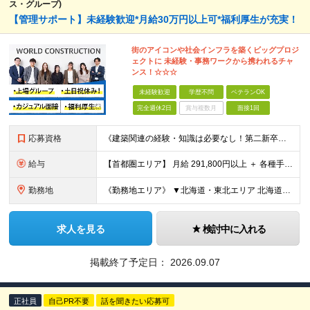
ス・グループ)
【管理サポート】未経験歓迎*月給30万円以上可*福利厚生が充実！
街のアイコンや社会インフラを築くビッグプロジ
ェクトに 未経験・事務ワークから携われるチャ
ンス！☆☆☆
未経験歓迎
学歴不問
ベテランOK
完全週休2日
賞与複数月
面接1回
応募資格
《建築関連の経験・知識は必要なし！第二新卒歓迎》 ◎学歴・経歴・性別不問 ★20～30代メンバーが活躍中 ★U・Iターン歓迎 《応募条件》 ◆35歳までの方（若年層の長期キャリア形成を図るため） ※
給与
【首都圏エリア】 月給 291,800円以上 ＋ 各種手当 【北関東エリア】 月給 264,260円以上 ＋ 各種手当 【関西・四国エリア】 月給 278,040円以上 ＋ 各種手当 【中部エリ
勤務地
《勤務地エリア》 ▼北海道・東北エリア 北海道、青森県、秋田県、宮城県、岩手県、山形県、福島県 ▼関東エリア 東京都、神奈川県、埼玉県、茨城県、千葉県、群馬県、栃木県 ▼東海・北陸エリア 新潟県、
求人を見る
検討中に入れる
掲載終了予定日：
2026.09.07
正社員
自己PR不要
話を聞きたい応募可