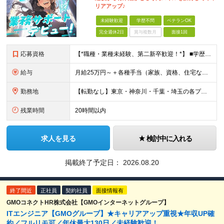
リアアップ♪
未経験歓迎
学歴不問
ベテランOK
完全週休2日
賞与複数月
面接1回
応募資格
【*職種・業種未経験、第二新卒歓迎！*】 ■学歴不問 ☆意欲重視の採用です！社会人デビューの方も、PCスキルゼロの方も興味さえあれば大歓迎です！ ☆資格・経験・ブランク・転職回数などはすべて不問！
給与
月給25万円～＋各種手当（家族、資格、住宅など） ★ご経験をお持ちの方は前職給与保証！ ※試用期間は6ヶ月 ※上記には固定残業代（33,784円～／20時間分）を含みます。超過分は追加支給致します。
勤務地
【転勤なし】東京・神奈川・千葉・埼玉の各プロジェクト先での勤務【直行直帰OK】 ※工事現場もしくは事業所に直行直帰となります。 【東京オフィス】★市ヶ谷駅から徒歩1分 東京都千代田区九段北4-1-9
残業時間
20時間以内
求人を見る
検討中に入れる
掲載終了予定日：
2026.08.20
終了間近
正社員
契約社員
面接情報有
GMOコネクトHR株式会社【GMOインターネットグループ】
ITエンジニア【GMOグループ】★キャリアアップ重視★年収UP確
約／フルリモ可／年休最大130日／未経験歓迎！