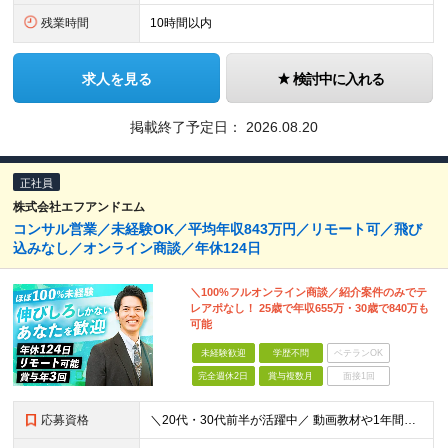
残業時間
10時間以内
求人を見る
検討中に入れる
掲載終了予定日：
2026.08.20
正社員
株式会社エフアンドエム
コンサル営業／未経験OK／平均年収843万円／リモート可／飛び
込みなし／オンライン商談／年休124日
＼100%フルオンライン商談／紹介案件のみでテ
レアポなし！ 25歳で年収655万・30歳で840万も
可能
未経験歓迎
学歴不問
ベテランOK
完全週休2日
賞与複数月
面接1回
応募資格
＼20代・30代前半が活躍中／ 動画教材や1年間の伴走サポートなど、 研修体制が整っているため未経験でも安心です！ ■学歴不問 ■未経験・第二新卒歓迎 ■社会人経験2年以上ある方 ※「接客・販売