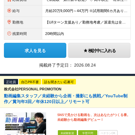
給与
月給20万9,000円～44万円 ※試用期間6カ月あり（期間中の待遇に変更なし） ※経験・能力・前給を考慮の上、決定いたします ※時間外手当100％支給 ※派遣就業先が変更となる場合には、就業規則、
勤務地
【U/Iターン支援あり／勤務地考慮／派遣先は全国36都府県】 引越補助、社員寮、住宅手当制度あり。U/Iターンも歓迎です！ ■東北エリア／青森・岩手・宮城・秋田・山形・福島 ■関東エリア／東京・埼玉
残業時間
20時間以内
求人を見る
検討中に入れる
掲載終了予定日：
2026.08.24
正社員
自己PR不要
話を聞きたい応募可
株式会社PERSONAL PROMOTION
動画編集スタッフ／未経験から企画・撮影にも挑戦／YouTube制
作／賞与年3回／年休120日以上／リモート可
SNSで見かける動画を、次はあなたがつくる番。
未経験から動画編集デビュー！
未経験歓迎
学歴不問
ベテランOK