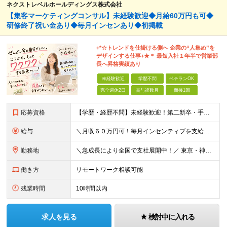
ネクストレベルホールディングス株式会社
【集客マーケティングコンサル】未経験歓迎◆月給60万円も可◆
研修終了祝い金あり◆毎月インセンあり◆初掲載
+*☆トレンドを仕掛ける側へ 企業の“⼈集め”を
デザインする仕事+★＊ 最短⼊社１年半で営業部
⻑へ昇格実績あり
未経験歓迎
学歴不問
ベテランOK
完全週休2日
賞与複数月
面接1回
応募資格
【学歴・経歴不問】未経験歓迎！第⼆新卒・⼿に職をつけたい・新たな挑戦者⼤歓迎！⼈柄・意欲重視の採⽤♪ ＼これまでの経験・スキルは⼀切不問／ 新たな⼀歩を全⼒で応援します！ ★経歴・学歴不問 ★未経
給与
＼⽉収６０万円可！毎⽉インセンティブを⽀給／ ⽉給３０万円〜+ダブルインセンティブ（個⼈+⽀店達成率に応じて） ※営業⼿当含む ▼下記固定残業代を含みます ・関東圏：5万8000円〜（⽉36h分）＋
勤務地
＼急成⻑により全国で⽀社展開中！／ 東京・神奈川・埼⽟・千葉・⼤阪・名古屋・神⼾・新潟・⾦沢・京都・広島・福岡などで募集中！ ★東京、⼤阪、名古屋、福岡は急募のため、特に選考優遇します★ ◎勤務地は
働き方
リモートワーク相談可能
残業時間
10時間以内
求人を見る
検討中に入れる