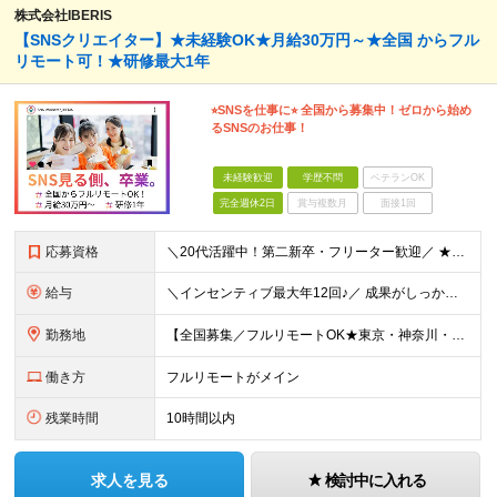
株式会社IBERIS
【SNSクリエイター】★未経験OK★月給30万円～★全国 からフル
リモート可！★研修最大1年
⭐︎SNSを仕事に⭐︎ 全国から募集中！ゼロから始め
るSNSのお仕事！
未経験歓迎
学歴不問
ベテランOK
完全週休2日
賞与複数月
面接1回
応募資格
＼20代活躍中！第二新卒・フリーター歓迎／ ★未経験歓迎！学歴・転職回数不問★ ◎Instagram／TikTok／X／YouTubeなど、 SNSを見るのが好きな方大歓迎です♪ ＼100％ポテン
給与
＼インセンティブ最大年12回♪／ 成果がしっかり収入に反映される給与制度です！ 月給30万円＋インセンティブ（最大年12回） ★スキル、適性に応じて優遇 【試用期間について】 ・期間：1年 ・給与
勤務地
【全国募集／フルリモートOK★東京・神奈川・埼玉・大阪・福岡で積極採用中】 在宅勤務、または関東（東京・神奈川・埼玉など）または関西（大阪府など）、九州（福岡）のプロジェクト先 ★フルリモート可（通
働き方
フルリモートがメイン
残業時間
10時間以内
求人を見る
検討中に入れる