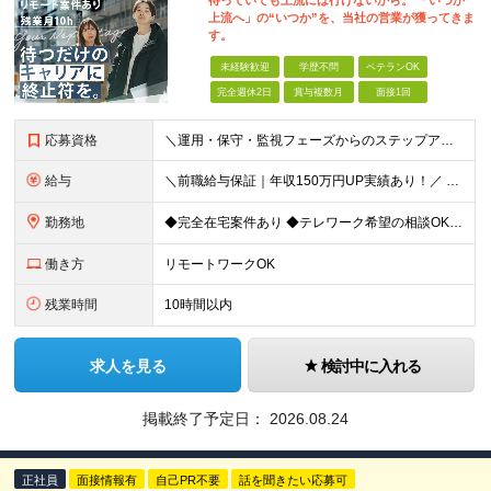
待っていても上流には行けないから。 「いつか
上流へ」の“いつか”を、当社の営業が獲ってきま
す。
未経験歓迎
学歴不問
ベテランOK
完全週休2日
賞与複数月
面接1回
応募資格
＼運用・保守・監視フェーズからのステップアップも大歓迎！／ インフラエンジニア（サーバー、ネットワーク、クラウド等）の実務経験をお持ちの方 ★学歴不問 ★第二新卒OK ＜こんな方にピッタリです＞ ・
給与
＼前職給与保証｜年収150万円UP実績あり！／ 月給30万円以上 ※経験・スキルを考慮の上、決定します。 ※上記月給には固定残業代（35時間分／5万2,500円～）を含みます ※固定残業代は給与に応
勤務地
◆完全在宅案件あり ◆テレワーク希望の相談OK ◆転勤なし 東京都中央区日本橋久松町11-8 REGRARD NINGYOCHO B1F ┗一都三県（東京・神奈川・千葉・埼玉）の案件先へ勤務いただき
働き方
リモートワークOK
残業時間
10時間以内
求人を見る
検討中に入れる
掲載終了予定日：
2026.08.24
正社員
面接情報有
自己PR不要
話を聞きたい応募可