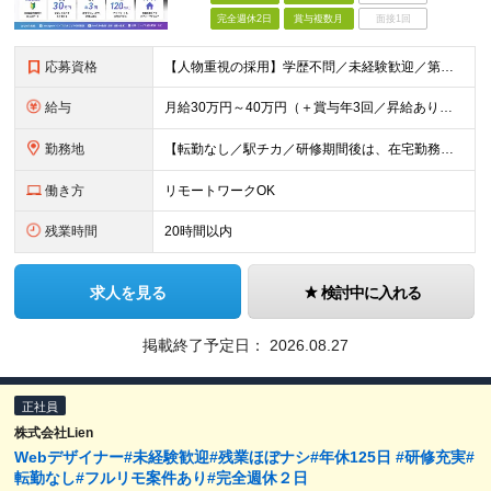
完全週休2日
賞与複数月
面接1回
応募資格
【人物重視の採用】学歴不問／未経験歓迎／第二新卒歓迎 「動画編集を仕事にしてみたい！」 「YouTubeやTikTokが好き！」 「クリエイティブな仕事に挑戦したい！」 そんな想いがあれば、経験や
給与
月給30万円～40万円（＋賞与年3回／昇給あり） 【固定残業代について】 なし（残業代は、実際の労働時間に応じて別途全額支給）
勤務地
【転勤なし／駅チカ／研修期間後は、在宅勤務可能】 本社：東京都渋谷区代々木1-30-15 天翔代々木ビル5階 ★過去入社した先輩方の前職をご紹介（経験職種不問です）★ 一般職、秘書、総務、経理
働き方
リモートワークOK
残業時間
20時間以内
求人を見る
検討中に入れる
掲載終了予定日：
2026.08.27
正社員
株式会社Lien
Webデザイナー#未経験歓迎#残業ほぼナシ#年休125⽇ #研修充実#
転勤なし#フルリモ案件あり#完全週休２日