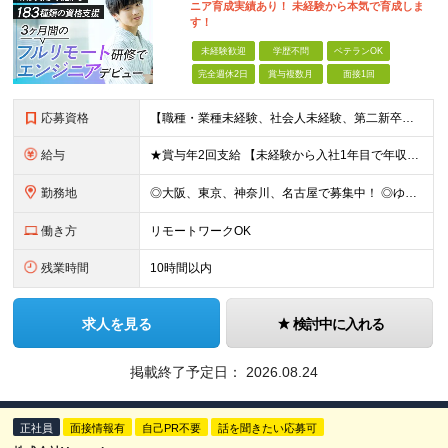
ニア育成実績あり！ 未経験から本気で育成しま
す！
未経験歓迎
学歴不問
ベテランOK
完全週休2日
賞与複数月
面接1回
応募資格
【職種・業種未経験、社会人未経験、第二新卒、歓迎します】 ◆35歳以下の方 └長期キャリア形成のため、年齢制限をかけた募集となります。 ◆学歴不問 《こんな方に向いています！》 ■自身のスキルアップ
給与
★賞与年2回支給 【未経験から入社1年目で年収48万円以上UPも目指せる◎】 研修に加え、バディ制度も整備。不安なことがあれば丁寧にフォローします。 頑張り次第で収入アップが可能で、入社1年目で年収
勤務地
◎大阪、東京、神奈川、名古屋で募集中！ ◎ゆくゆくはフルリモートもOK！ ◎駅チカ！ ◎勤務地は、希望を考慮のうえ決定いたします。 ◎転居を伴う転勤はありません。 【転勤なし／希望勤務地は考
働き方
リモートワークOK
残業時間
10時間以内
求人を見る
検討中に入れる
掲載終了予定日：
2026.08.24
正社員
面接情報有
自己PR不要
話を聞きたい応募可