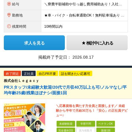
給与
＼寮費半額補助や引っ越し費用補助あり！⼊社祝い⾦50万円⽀給／ ■時給1,400円＋残業代全額＋各種手当 ※残業代は別途全額支給します。 ※試用期間3ヶ月あり。期間中の給与と待遇に差異はありません
勤務地
★車・バイク・自転車通勤OK！無料駐車場あり ★U・Iターン歓迎！引越し補助・寮完備 ■熊本県菊池郡菊陽町大字原水4000-1 ※(変更の範囲)上記を除く当社関連勤務地
残業時間
10時間以内
求人を見る
検討中に入れる
掲載終了予定日：
2026.08.17
終了間近
正社員
自己PR不要
話を聞きたい応募可
株式会社Ｌｅｇａｃｙ
PRスタッフ/未経験大歓迎/20代で月収40万以上も可/ノルマなし/平
均年齢25歳/残業ほぼナシ/面接1回
＼応募資格を満たす方全員と面接します／ 未経
験から半年で月給30万も！「安心」の正社員デビ
ュー♪
未経験歓迎
学歴不問
ベテランOK
完全週休2日
賞与複数月
面接1回