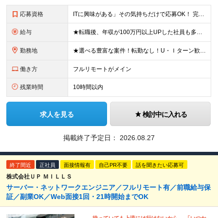
応募資格
ITに興味がある」その気持ちだけで応募OK！ 完全未経験OK！人柄採用！ ◆未経験歓迎 ◆学歴不問、文系理系不問 ◆第二新卒歓迎 ★経験や知識よりも、あなたの「挑戦したい」という気持ちを重視します
給与
★転職後、年収が100万円以上UPした社員も多数！ 【未経験者】 月給27.5万円＋諸手当＋賞与 【経験者】※実務3年以上を想定 月給30万円以上＋諸手当＋賞与 ※経験やスキルに応じて決定します
勤務地
★選べる豊富な案件！転勤なし！U・Ｉターン歓迎！ ★フルリモート案件あり！ 東京、神奈川、埼玉、千葉、愛知、大阪、兵庫、京都、広島、福岡をはじめとする全国各地のプロジェクト先。 プライム上場、グロ
働き方
フルリモートがメイン
残業時間
10時間以内
求人を見る
検討中に入れる
掲載終了予定日：
2026.08.27
終了間近
正社員
面接情報有
自己PR不要
話を聞きたい応募可
株式会社ＵＰ ＭＩＬＬＳ
サーバー・ネットワークエンジニア／フルリモート有／前職給与保
証／副業OK／Web面接1回・21時開始までOK