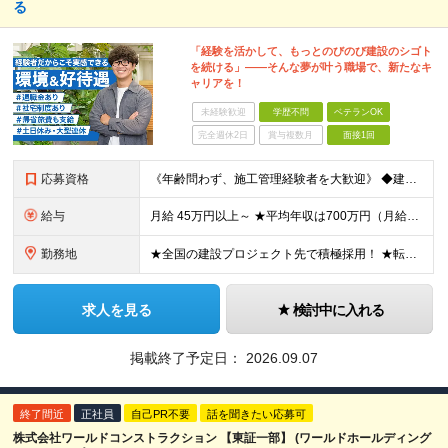
る
「経験を活かして、もっとのびのび建設のシゴト
を続ける」――そんな夢が叶う職場で、新たなキ
ャリアを！
未経験歓迎
学歴不問
ベテランOK
完全週休2日
賞与複数月
面接1回
応募資格
《年齢問わず、施工管理経験者を大歓迎》 ◆建設業界で技術系の実務経験があればOK ★経験に応じて、月給50万円以上、平均年収700万円以上も可能です 《応募条件》 ◆建設業界で技術系職種（施工管理や
給与
月給 45万円以上～ ★平均年収は700万円（月給50万円） ◎残業手当は、全額別途支給します。 ◎年齢・経験・能力などを考慮の上、決定します。 ◎試用期間3ヶ月あり。その間の待遇に変動はありません
勤務地
★全国の建設プロジェクト先で積極採用！ ★転居を伴う転勤なし ★配属先は希望を最大限考慮します ★I・Uターン支援・寮あり ★案件によりマイカー通勤OK ＝拠点一覧＝ ◆本社／東京都港区東新橋2丁目
求人を見る
検討中に入れる
掲載終了予定日：
2026.09.07
終了間近
正社員
自己PR不要
話を聞きたい応募可
株式会社ワールドコンストラクション 【東証一部】 (ワールドホールディング