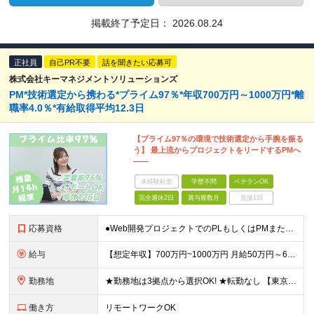
掲載終了予定日：
2026.08.24
正社員
自己PR不要
話を聞きたい応募可
株式会社キーマネジメントソリューションズ
PM*技術選定から携わる*プライム97％*年収700万円～1000万円*離
職率4.0％*有給取得平均12.3日
【プライム97％の環境で技術選定から手腕を振る
う】 最上流からプロジェクトをリードするPMへ
――
未経験歓迎
学歴不問
ベテランOK
完全週休2日
賞与複数月
面接1回
応募資格
●Web開発プロジェクトでのPLもしくはPMまたはリーダー経験 ┗5名以上のマネジメントを想定しています ●顧客との直接折衝、要件定義の経験 ※学歴不問 ＜下記のような方は大歓迎です！＞ ★ビジネス
給与
【想定年収】700万円~1000万円 月給50万円～65万円+賞与年2回+決算賞与あり(業績連動) ※月給は、経験·スキルに応じて決定します ※試用期間は6ヶ月。その間の給与·待遇に差異はありません
勤務地
★勤務地は3拠点から選択OK! ★転勤なし 【東京本社】 東京都新宿区新宿4-3-17 FORECAST新宿SOUTH6F 【大阪事業所】 大阪市中央区本町2-1-6堺筋本町センタービル 6F
働き方
リモートワークOK