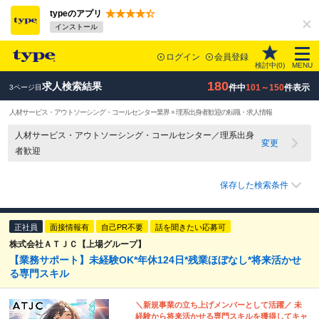
typeのアプリ
インストール
ログイン
会員登録
検討中(
0
)
MENU
180
求人検索結果
件中
101～150
件表示
3ページ目
人材サービス・アウトソーシング・コールセンター業界 × 理系出身者歓迎の転職・求人情報
人材サービス・アウトソーシング・コールセンター／理系出身
変更
者歓迎
保存した検索条件
正社員
面接情報有
自己PR不要
話を聞きたい応募可
株式会社ＡＴＪＣ【上場グループ】
【業務サポート】未経験OK*年休124日*残業ほぼなし*将来活かせ
る専門スキル
＼新規事業の立ち上げメンバーとして活躍／ 未
経験から将来活かせる専門スキルを獲得してキャ