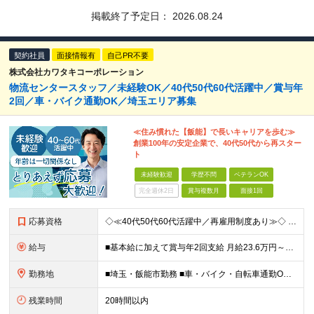
掲載終了予定日：
2026.08.24
契約社員
面接情報有
自己PR不要
株式会社カワタキコーポレーション
物流センタースタッフ／未経験OK／40代50代60代活躍中／賞与年
2回／車・バイク通勤OK／埼玉エリア募集
≪住み慣れた【飯能】で長いキャリアを歩む≫
創業100年の安定企業で、40代50代から再スター
ト
未経験歓迎
学歴不問
ベテランOK
完全週休2日
賞与複数月
面接1回
応募資格
◇≪40代50代60代活躍中／再雇用制度あり≫◇ 現在、リーダー職は全員が40代以上。 同世代と一緒に働けるからこそ、 ギャップを感じずに居心地が良いのがポイントです。 ■未経験歓迎 ■学歴不問 ■
給与
■基本給に加えて賞与年2回支給 月給23.6万円～＋賞与年2回＋残業代全額支給＋各種手当 ※試用期間なし
勤務地
■埼玉・飯能市勤務 ■車・バイク・自転車通勤OK └駐車場・駐輪場完備で安心 【飯能物流センター】 埼玉県飯能市下川崎34 生活クラブ飯能デリバリーセンター (変更の範囲)上記を除く当社関連勤務地
残業時間
20時間以内