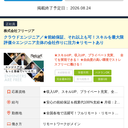
掲載終了予定日：
2026.08.24
正社員
株式会社フリージア
クラウドエンジニア／★前給保証、それ以上も可！スキルを最大限
評価☆エンジニア主体の会社作りに注力★リモートあり
★スキルUP、収入UP、プライベート充実、 全
てを実現できる！ ★自由度の高い環境でストレ
スフリーに働ける！
未経験歓迎
学歴不問
ベテランOK
完全週休2日
賞与複数月
面接1回
応募資格
★収入UP、スキルUP、プライベート充実、全て実現できる環境で働きたい方、大歓迎！ ★クラウド分野での経験をお持ちの方から、これまでの経験を活かしてチャレンジしたい方まで、 今回の募集では一人でも多
給与
★安心の前給保証＆残業代100%支給★ 月収：28万円～＋賞与年2回(約4～5ヵ月分)＋役職手当＋残業代 ★想定年収：400万円～800万円 ※前職の給与を最大限考慮して、給与額を決定いたします
勤務地
★全国各地で活躍可！フルリモート・リモートあり／転勤なし／U・Iターン歓迎★ ※希望を100％実現します！ ≪拠点≫ 【本社】 千葉県松戸市松戸1395-3 アークシティ松戸1F 【品川オフィ
働き方
リモートワークがメイン