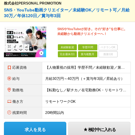
株式会社PERSONAL PROMOTION
SNS・YouTube動画クリエイター／未経験OK／リモート可／月給
30万／年休120日／賞与年3回
SNSやYouTubeが好き。その"好き"を仕事に。
未経験から動画クリエイターへ！
未経験歓迎
学歴不問
ベテランOK
完全週休2日
賞与複数月
面接1回
応募資格
【人物重視の採用】学歴不問／未経験歓迎／第二新卒歓迎 「動画編集に挑戦したい！」 「YouTubeやTikTokが好き！」 「クリエイティブな仕事をしてみたい！」 そんな想いがあれば、経験やスキル
給与
月給30万円～40万円（＋賞与年3回／昇給あり）
勤務地
【転勤なし／駅チカ／在宅勤務OK・リモートワーク可能】 本社：東京都渋谷区代々木1-30-15 天翔代々木ビル5階 ★過去入社した先輩方の前職をご紹介（経験職種不問です）★ 一般職、秘書、総務、経理
働き方
リモートワークOK
残業時間
20時間以内
求人を見る
検討中に入れる