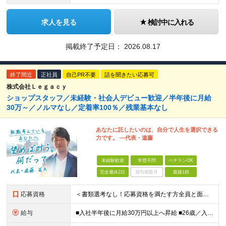
求人を見る
検討中に入れる
掲載終了予定日：
2026.08.17
終了間近
正社員
自己PR不要
話を聞きたい応募可
株式会社Ｌｅｇａｃｙ
ショップスタッフ／未経験・社会人デビュー歓迎／半年後に月給
30万～／ノルマなし／定着率100％／残業基本なし
あなたに託したいのは、自分で人生を選択できる
力です。 ―代表・遠藤
未経験歓迎
学歴不問
ベテランOK
完全週休2日
賞与複数月
面接1回
応募資格
＜書類選考なし！応募資格を満たす方全員と面接いたします＞ ■完全未経験OK ■正社員デビューOK ■第二新卒・フリーターの方も歓迎 ■学歴不問 ━━━━━━━━━━━━ ▼こんな方をお待ちしてお
給与
■入社半年後に月給30万円以上へ昇給 ■26歳／入社4年目で年収800万円の実績あり 月給24万円～＋各種手当＋賞与 ＜固定給UPで還元＞ 目先の報酬ではなく、継続的な成長を評価したい。 そんな想