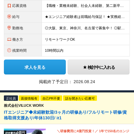
応募資格
【職種・業種未経験、社会人未経験、第二新卒、歓迎します】 ◆35歳以下の方 └長期キャリア形成のため、年齢制限をかけた募集となります。 ◆学歴不問 《こんな方に向いています！》 ■未経験からITの仕
給与
★エンジニア経験者は前職給与保証！ ★実務経験1年から年収500万円も可 ★賞与年2回支給 【エンジニアの給与不満を無くすことを大切にしてます！】 エンジニアの転職理由の多くは「給与不満」にあると考
勤務地
◎大阪、東京、神奈川、名古屋で募集中！ ◎駅チカ！ ◎勤務地は、希望を考慮のうえ決定いたします。 ◎転居を伴う転勤はありません。 【転勤なし／希望勤務地は考慮】 大阪、東京、神奈川、名古屋のいずれか
働き方
リモートワークOK
残業時間
10時間以内
求人を見る
検討中に入れる
掲載終了予定日：
2026.08.24
正社員
面接情報有
自己PR不要
話を聞きたい応募可
株式会社VILUCK WORK
ITエンジニア◆未経験歓迎/3ヶ月の研修あり/フルリモート研修/資
格取得支援あり/年休130日/ it1
＼研修費用に4億円投資！／ 1年で150名のエンジ