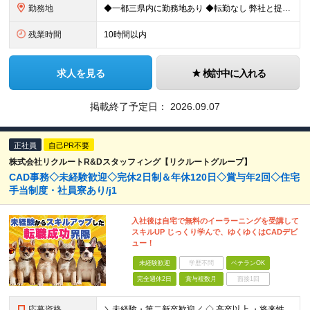
勤務地
◆一都三県内に勤務地あり ◆転勤なし 弊社と提携している一都三県内のauショップに配属。 配属先は希望を考慮して決定いたします。 ＜本社＞ 神奈川県横浜市神奈川区鶴屋町3-35-1 エヌケイテクノ
残業時間
10時間以内
求人を見る
検討中に入れる
掲載終了予定日：
2026.09.07
正社員
自己PR不要
株式会社リクルートR&Dスタッフィング【リクルートグループ】
CAD事務◇未経験歓迎◇完休2日制＆年休120日◇賞与年2回◇住宅
手当制度・社員寮あり/j1
入社後は自宅で無料のイーラーニングを受講して
スキルUP じっくり学んで、ゆくゆくはCADデビ
ュー！
未経験歓迎
学歴不問
ベテランOK
完全週休2日
賞与複数月
面接1回
応募資格
＼未経験・第二新卒歓迎／ ◇ 高卒以上 ・将来性がありそうだと思ったから ・正社員としてしっかり稼ぎたい ・手に職つけたくて など志望理由は何でもOK！ 仕事は1からレクチャーしますので、 全くの未