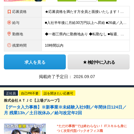
応募資格
★応募資格を満たす方全員と面接いたします！お気軽にご応募を★ ■完全未経験OK！フリーターの方も歓迎 ■第二新卒・正社員デビューOK ■学歴不問 ━━━━━━━━━━━━ ▼こんな方をお待ちして
給与
■入社半年後に月給30万円以上へ昇給 ■26歳／入社4年目で年収800万円の実績あり 月給24万円～＋各種手当＋賞与 ＜固定給UPで還元＞ 目先の報酬ではなく、継続的な成長を評価したい。 そんな想
勤務地
◆一都三県内に勤務地あり ◆転勤なし ■毎週、催事を行っているイベント会場にて勤務いただきます。 基本的にはご自宅から1時間圏内（関東1都3県が中心）に配属となります。 ※勤務地は希望を考慮して決定
残業時間
10時間以内
求人を見る
検討中に入れる
掲載終了予定日：
2026.09.07
正社員
自己PR不要
話を聞きたい応募可
株式会社ＡＴＪＣ【上場グループ】
【データ入力事務】※新事業※未経験入社9割／年間休日124日／
月 残業13h／土日祝休み／給与改定年2回
“ただの事務”では終わらない！ ITスキルも身に
つく次世代型バックオフィス職