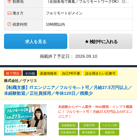
勤務地
《全国各地で募集／フルリモートワークOK》 ◎ご自宅から参画できるプロジェクトをご用意します！ ◎転居を伴う転勤はありません ※北海道から沖縄まで、全国各地にお住まいのエンジニアを歓迎！ ※職種・経
働き方
フルリモートがメイン
残業時間
10時間以内
求人を見る
検討中に入れる
掲載終了予定日：
2026.09.10
終了間近
その他
面接情報有
自己PR不要
話を聞きたい応募可
株式会社ノヴァリス
【転職支援】ITエンジニア／フルリモ―ト可／月給27.5万円以上／
未経験歓迎／正社員採用／年休120日／残業少
未経験からゲーム案件・Web開発・インフラ構築
に！ フルリモ―ト可！月給27.5万円以上のITエン
ジニア！
未経験歓迎
学歴不問
ベテランOK
完全週休2日
賞与複数月
面接1回