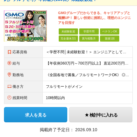
GMOグループだからできる、キャリアアップと
報酬UP！ 新しい技術に挑戦し、理想のエンジニ
アを目指す
未経験歓迎
学歴不問
ベテランOK
完全週休2日
賞与複数月
面接1回
応募資格
＜学歴不問│未経験歓迎！＞ エンジニアとしての実務経験をお持ちでない方も！ ◎未経験者も手厚くサポート！ └IT経験がなくても、研修制度や先輩エンジニアの支援が充実しており、ゼロからでも安心してチャ
給与
【年収例360万円～700万円以上】 直近200万円UPした例もあり！ ＜月給例＞ ・経験8年以上：月給54万円～＋決算賞与 ・経験5年以上：月給45万円～＋決算賞与 ・経験3年以上：月給35万円～
勤務地
《全国各地で募集／フルリモートワークOK》 ◎ご自宅から参画できるプロジェクトをご用意します！ ◎転居を伴う転勤はありません ※北海道から沖縄まで、全国各地にお住まいのエンジニアを歓迎！ ※職種・経
働き方
フルリモートがメイン
残業時間
10時間以内
求人を見る
検討中に入れる
掲載終了予定日：
2026.09.10