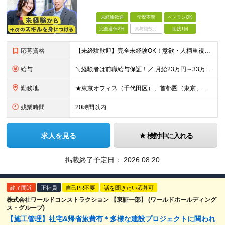
未経験歓迎
学歴不問
ベテランOK
完全週休2日
賞与複数月
面接1回
応募資格
【未経験歓迎】完全未経験OK！意欲・人柄重視のポテンシャル採用【学歴不問】 ■未経験歓迎 ■学歴・年齢不問 ■第二新卒OK ■ブランクOK ＼こんな方におすすめ♪／ ・変化を前向きに捉え、新しい技
給与
＼経験者は前職給与保証！／ 月給23万円～33万円＋各種手当 ☆給与改定年2回あり！ ※上記金額には固定残業代（31,081円～44,595円／20時間分）を含みます。 ※超過分は別途支給します。
勤務地
★東京オフィス（千代田区）、首都圏（東京、神奈川、千葉、埼玉）で積極採用！ ★通勤しやすい希望勤務地を考慮 ★U・Iターン歓迎 ◎一ヶ月の研修期間は、同ビル5階の研修フロアにて勤務いただきます。 ◎
残業時間
20時間以内
求人を見る
検討中に入れる
掲載終了予定日：
2026.08.20
終了間近
正社員
自己PR不要
話を聞きたい応募可
株式会社ワールドコンストラクション 【東証一部】 (ワールドホールディング
ス・グループ)
【施工管理】社宅&帰省旅費有＊多様な建設プロジェクトに関われ