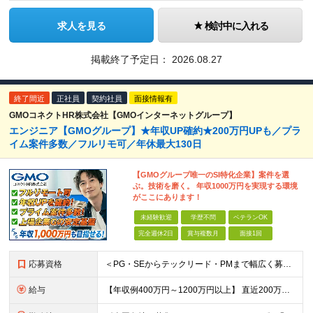
求人を見る
検討中に入れる
掲載終了予定日：
2026.08.27
終了間近
正社員
契約社員
面接情報有
GMOコネクトHR株式会社【GMOインターネットグループ】
エンジニア【GMOグループ】★年収UP確約★200万円UPも／プラ
イム案件多数／フルリモ可／年休最大130日
【GMOグループ唯一のSI特化企業】案件を選
ぶ。技術を磨く。 年収1000万円を実現する環境
がここにあります！
未経験歓迎
学歴不問
ベテランOK
完全週休2日
賞与複数月
面接1回
応募資格
＜PG・SEからテックリード・PMまで幅広く募集！＞ ◎学歴不問、エンジニアとしての何らかの実務経験（年数不問） └これから自立を目指す方も！ ◎社会人経験が豊富な方も大歓迎！ └10年以上の経験者
給与
【年収例400万円～1200万円以上】 直近200万円UPした例もあり！ ＜月給例＞ ・経験18年以上：月給100万円～＋決算賞与 ・経験12年以上：月給80万円～＋決算賞与 ・経験8年以上：月給5