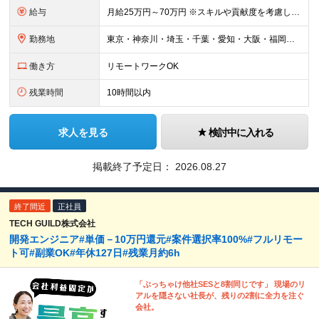
給与
月給25万円～70万円 ※スキルや貢献度を考慮して決定します。 ※試用期間中は、契約社員（月給は20万円～＋交通費）となります。 ◆インセンティブ・臨時ボーナス制度あり ◆昇給査定あり
勤務地
東京・神奈川・埼玉・千葉・愛知・大阪・福岡のプロジェクト先 ◎事前相談のうえ、自宅から通いやすい勤務地へ配属します。 ◎転居を伴う転勤はありません ＜本社＞ 東京都目黒区大橋2丁目24-1 ハイネス
働き方
リモートワークOK
残業時間
10時間以内
求人を見る
検討中に入れる
掲載終了予定日：
2026.08.27
終了間近
正社員
TECH GUILD株式会社
開発エンジニア#単価－10万円還元#案件選択率100%#フルリモー
ト可#副業OK#年休127日#残業月約6h
「ぶっちゃけ他社SESと8割同じです」 現場のリ
アルを隠さない社長が、残りの2割に全力を注ぐ
会社。