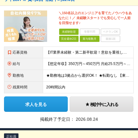
＼150名以上のエンジニアを育てたノウハウをあ
なたに！／ 未経験スタートでも安心して一人前
を目指せます♪
未経験歓迎
学歴不問
ベテランOK
完全週休2日
賞与複数月
面接1回
応募資格
【IT業界未経験・第二新卒歓迎！意欲を重視した採用です！】 ◎社会人経験をお持ちの方（1年未満でもOK） ※高専・専門卒以上 ＜下記のような方をお待ちしています！＞ ★プログラミングに興味があり、
給与
【想定年収】350万円～450万円 月給25.5万円～32万円＋賞与年2回＋決算賞与あり（業績連動） ※月給は、経験・スキルに応じて決定します ※試用期間は6ヶ月。その間の給与・待遇に差異はありませ
勤務地
★勤務地は3拠点から選択OK！ ★転勤なし 【東京本社】 東京都新宿区新宿4-3-17 FORECAST新宿SOUTH6F 【大阪事業所】 大阪市中央区本町2-1-6 堺筋本町センタービル 6F
残業時間
20時間以内
求人を見る
検討中に入れる
掲載終了予定日：
2026.08.24
正社員