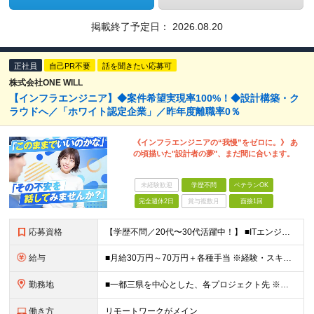
掲載終了予定日：
2026.08.20
正社員
自己PR不要
話を聞きたい応募可
株式会社ONE WILL
【インフラエンジニア】◆案件希望実現率100%！◆設計構築・ク
ラウドへ／「ホワイト認定企業」／昨年度離職率0％
《インフラエンジニアの“我慢”をゼロに。》 あ
の頃描いた"設計者の夢"、まだ間に合います。
未経験歓迎
学歴不問
ベテランOK
完全週休2日
賞与複数月
面接1回
応募資格
【学歴不問／20代〜30代活躍中！】 ■ITエンジニア経験をお持ちの方（年数やフェーズは不問！） ★運用保守のみの経験でも大歓迎です！ 「これから上流工程にステップアップしたい」 「AWS・Azur
給与
■月給30万円～70万円＋各種手当 ※経験・スキル・前職給与を最大限考慮のうえ決定いたします。 ※固定残業代：30時間分/56,250円～ ※試用期間はありません。 ★充実の各種手当・補助あり！ ・
勤務地
■一都三県を中心とした、各プロジェクト先 ※リモートワーク率約70％！週2～3日のハイブリッド勤務がメインです。 ハイブリッド：約50%（週に数日リモート＋出社の組み合わせ） フルリモート：約20％
働き方
リモートワークがメイン