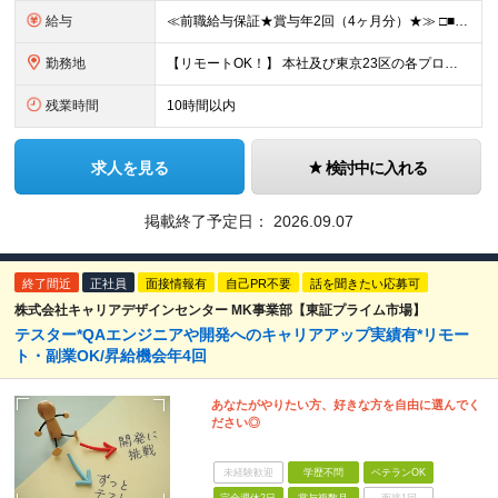
給与
≪前職給与保証★賞与年2回（4ヶ月分）★≫ □■経験者■□ 月給35万5000円～＋賞与（年2回）＋各種手当 □■微経験者■□ 月給25万円～＋賞与（年2回）＋各種手当 ※試用期間は3ヶ月。その間の
勤務地
【リモートOK！】 本社及び東京23区の各プロジェクト先での勤務となります ※転居を伴う転勤はありません 本社／東京都港区赤坂3-21-20 赤坂ロングビーチビル ★就業場所の変更の範囲：会社が定
残業時間
10時間以内
求人を見る
検討中に入れる
掲載終了予定日：
2026.09.07
終了間近
正社員
面接情報有
自己PR不要
話を聞きたい応募可
株式会社キャリアデザインセンター MK事業部【東証プライム市場】
テスター*QAエンジニアや開発へのキャリアアップ実績有*リモー
ト・副業OK/昇給機会年4回
あなたがやりたい方、好きな方を自由に選んでく
ださい◎
未経験歓迎
学歴不問
ベテランOK