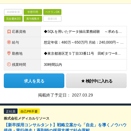
未経験歓迎
学歴不問
ベテランOK
完全週休2日
賞与複数月
面接1回
応募資格
◆SQLを用いたデータ抽出業務経験 ～求める人物像～ ・自身のスキルを更に高めたいという成長志向をお持ちの方 ・積極性があり、チームを推進しながら業務を進められる方 ・課題解決に向けて当事者意識
給与
想定年収：480万～650万円 月給：240,000円～ (参考_月収例320,000円～(月30時間の残業代・住宅手当込み)) ※上記想定年収は、残業代30H・住宅手当を含んだモデルです。残業代は1
勤務地
◆東京都港区芝５丁目33番11号 田町タワー8階 就業の場所の変更の範囲：東京本社、及び全国各支店、労働者の自宅
残業時間
30時間以内
求人を見る
検討中に入れる
掲載終了予定日：
2027.03.29
正社員
自己PR不要
株式会社メディカルリソース
【新卒採用コンサルタント】戦略立案から「自走」を導くノウハウ
提供・実行伴走！薬剤師の採用支援で社会貢献