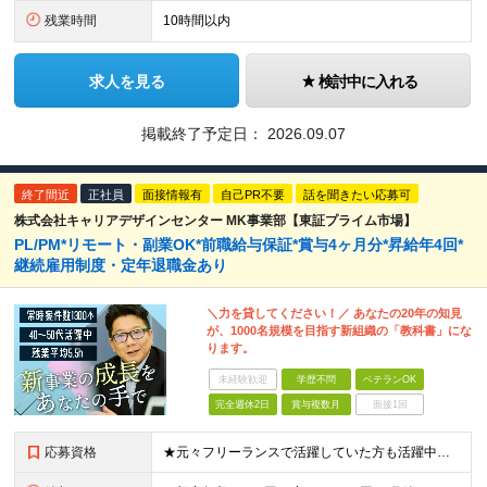
残業時間
10時間以内
求人を見る
検討中に入れる
掲載終了予定日：
2026.09.07
終了間近
正社員
面接情報有
自己PR不要
話を聞きたい応募可
株式会社キャリアデザインセンター MK事業部【東証プライム市場】
PL/PM*リモート・副業OK*前職給与保証*賞与4ヶ月分*昇給年4回*
継続雇用制度・定年退職金あり
＼力を貸してください！／ あなたの20年の知見
が、1000名規模を目指す新組織の「教科書」にな
ります。
未経験歓迎
学歴不問
ベテランOK
完全週休2日
賞与複数月
面接1回
応募資格
★元々フリーランスで活躍していた方も活躍中！ ★後進育成や事業成長に興味があって入社した方が多数 ◆何かしらの開発経験をお持ちの方 ※リーダー経験がある方は歓迎しています！ ※学歴不問