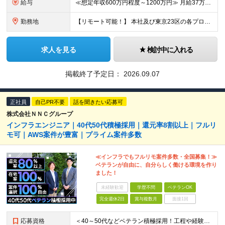
給与
≪想定年収600万円程度～1200万円≫ 月給37万5000円～73万円＋ 賞与年2回（4ヶ月分）＋各種手当 ※別途、残業代は全額支給します ※試用期間は3ヶ月。その間の給与・待遇に差異はありません
勤務地
【リモート可能！】 本社及び東京23区の各プロジェクト先での勤務となります ※転居を伴う転勤はありません 本社／東京都港区赤坂3-21-20 赤坂ロングビーチビル ★就業場所の変更の範囲：会社が定
求人を見る
検討中に入れる
掲載終了予定日：
2026.09.07
正社員
自己PR不要
話を聞きたい応募可
株式会社ＮＮＣグループ
インフラエンジニア｜40代50代積極採用｜還元率8割以上｜フルリ
モ可｜AWS案件が豊富｜プライム案件多数
≪インフラでもフルリモ案件多数・全国募集！≫
ベテランが自由に、自分らしく働ける環境を作り
ました！
未経験歓迎
学歴不問
ベテランOK
完全週休2日
賞与複数月
面接1回
応募資格
＜40～50代などベテラン積極採用！工程や経験年数不問＞ □インフラの設計構築や、運用保守の実務経験をお持ちの方(経験年数、マネジメント経験などは一切問いません) □学歴不問 □転職回数不問