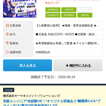
与もアップ！
未経験歓迎
学歴不問
ベテランOK
完全週休2日
賞与複数月
面接1回
応募資格
【人柄重視の採用】 ★職種・業界未経験歓迎 ★学歴不問 文系出身の方や、第二新卒の方からのご応募も大歓迎！ 【必須条件】 ◎普通自動車免許（AT限定可） 【求める人物像】 ■事務職デビューをしたい
給与
◆北海道 月給23万円～40万円 ◆北関東（栃木県） 月給22万250円～31万円 ◆関東（東京都・神奈川県） 月給22万2350円～35万3150円 ◆愛知県 ★積極採用中！ 月給22万250
勤務地
★希望勤務地を考慮して配属 ★マイカー通勤OK 北海道・栃木・東京・神奈川・静岡・愛知・三重・滋賀・京都・大阪・兵庫・福岡・熊本の各プロジェクト先への配属となります。 ※勤務地はお住いの地域やご希望
残業時間
20時間以内
求人を見る
検討中に入れる
掲載終了予定日：
2026.08.24
正社員
株式会社キーマネジメントソリューションズ
初級エンジニア*未経験OK！*オリジナル研修あり*離職率4.0％*プ
ライム97％*賞与2回*有給平均12.3日