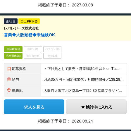
掲載終了予定日：
2027.03.08
正社員
自己PR不要
レバレジーズ株式会社
営業◆大阪勤務◆未経験OK
未経験歓迎
学歴不問
ベテランOK
完全週休2日
賞与複数月
面接1回
応募資格
・正社員として販売・営業経験1年以上 or ITエンジニア経験1年以上 (初等教諭、中学校教諭、高校教諭の免許状を保有し実務経験1年以上も可)
給与
月給35万円～ 固定残業代：月80時間分／138,285円を含み支給 ※給与支給額により変動、超過分別途支給 ※固定残業時間＝実残業時間ではありません ※試用期間6ヶ月あり（期間中は有給休暇なしとなり
勤務地
大阪府大阪市北区堂島一丁目5-30 堂島プラザビル7F/8F 変更の範囲：会社の定める事業所
求人を見る
検討中に入れる
掲載終了予定日：
2026.08.24