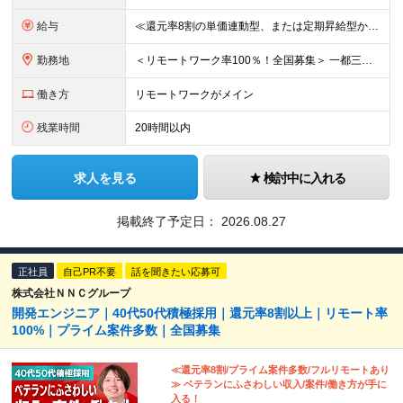
給与
≪還元率8割の単価連動型、または定期昇給型から選べます！≫ ■単価連動型 月給40万円以上＋一時金＋各種手当 ★参画する案件の単価に応じて月給額を決定します(還元率8割) ★昇給随時(案件単価が上が
勤務地
＜リモートワーク率100％！全国募集＞ 一都三県・名古屋・大阪を中心とした、全国の各プロジェクト先へ配属 ★あなたの希望を考慮して決定します ★在宅勤務×出勤のハイブリッドワーク！フルリモートワーク
働き方
リモートワークがメイン
残業時間
20時間以内
求人を見る
検討中に入れる
掲載終了予定日：
2026.08.27
正社員
自己PR不要
話を聞きたい応募可
株式会社ＮＮＣグループ
開発エンジニア｜40代50代積極採用｜還元率8割以上｜リモート率
100%｜プライム案件多数｜全国募集
≪還元率8割/プライム案件多数/フルリモートあり
≫ ベテランにふさわしい収入/案件/働き方が手に
入る！