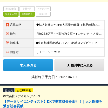
未経験歓迎
学歴不問
ベテランOK
完全週休2日
賞与複数月
面接1回
応募資格
◆法人営業または個人営業の経験（業界は問いません） ◆大卒以上 ～教育制度についてご紹介～ 入社後の導入研修のほか、全社で行われる主任研修、課長研修、部長研修、局長研修、役員研修など階層別研修を行い
給与
月給28.6万円～+賞与(年2回)+インセンティブ ※上記は、ご経験・スキルにより変動します。 ※所定7時間45分の標準労働制 ※時間外勤務が30時間を超えた場合は別途時間外勤務手当を支給 ※月給に含
勤務地
■東京都港区赤坂3-21-20 赤坂ロングビーチビル ※1Fにスターバックスコーヒーが入っているビルです ※赤坂見附駅から徒歩1分。都内の色々な場所へのアクセスも便利です。 【転勤・出張の可能
働き方
リモートワークOK
求人を見る
検討中に入れる
掲載終了予定日：
2027.04.19
正社員
自己PR不要
株式会社メディカルリソース
【データサイエンティスト】DXで事業成長を牽引！｜人と医療を
繋ぎ社会貢献