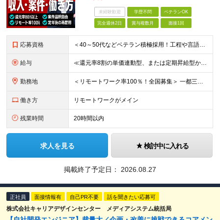
未経験歓迎
学歴不問
ベテランOK
完全週休2日
賞与複数月
面接1回
応募資格
＜40～50代などベテラン積極採用！工程や言語、経験年数不問＞ □システム開発の実務経験をお持ちの方(工程や言語、経験年数、マネジメント経験などは一切問いません) □学歴不問 □転職回数不問
給与
≪還元率8割の単価連動型、または定期昇給型から選べます！≫ ■単価連動型 月給40万円以上＋一時金＋各種手当 ★参画する案件の単価に応じて月給額を決定します(還元率8割) ★昇給随時(案件単価が上が
勤務地
＜リモートワーク率100％！全国募集＞ 一都三県・名古屋・大阪を中心とした、全国の各プロジェクト先へ配属 ★あなたの希望を考慮して決定します ★在宅勤務×出勤のハイブリッドワーク！フルリモートワーク
働き方
リモートワークがメイン
残業時間
20時間以内
求人を見る
検討中に入れる
掲載終了予定日：
2026.08.27
正社員
面接情報有
自己PR不要
話を聞きたい応募可
株式会社キャリアデザインセンター メディアシステム統括局
【自社開発エンジニア】裁量大／企画・改善に挑戦できるコアメン