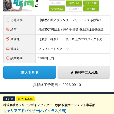
未経験歓迎
学歴不問
ベテランOK
完全週休2日
賞与複数月
面接1回
応募資格
【学歴不問／ブランク・フリーランスも歓迎！】 ●何かしらの言語での開発経験がある方（担当フェーズ・経験年数不問！） ※外国籍の方は日本語能力試験N1必須 ★こんな方にピッタリです！ ・還元率や評価制
給与
月給35万円以上＋紹介手当等 ※上記は最低保証額。前職給与を保証します ※固定残業代（40時間分／5万8594円以上）含む。超過分は別途全額支給 ※案件単価から「10万円（会社利益）」を引いた額が還元
勤務地
【東京・神奈川・千葉・埼玉のプロジェクト先】 ※転居を伴う転勤なし。ご希望や居住地を考慮して決定します。 ※リモートワーク導入案件多数（フルリモートもあり）。 ＜本社＞ 東京都品川区東五反田5-22
働き方
フルリモートがメイン
残業時間
10時間以内
求人を見る
検討中に入れる
掲載終了予定日：
2026.09.10
正社員
自己PR不要
株式会社キャリアデザインセンター type転職エージェント事業部
キャリアアドバイザー(ハイクラス担当)