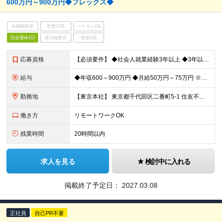
600万円～900万円◆フレックス◆
未経験歓迎
学歴不問
ベテランOK
完全週休2日
賞与複数月
面接1回
応募資格
【必須要件】 ◆社会人就業経験3年以上 ◆3年以上のエンタープライズ領域でのセールスもしくはカスタマーサクセス経験 ◆顧客のニーズを把握し、適切なソリューションを提案できる交渉力と提案力 ◆成
給与
◆年収600～900万円 ◆月給50万円～75万円 ※上記金額には固定残業代（13,304円～195,455円／月45時間分）を含みます ※組織への適応、周囲との関係性構築を目的とし、オンボーディング
勤務地
【東京本社】 東京都千代田区二番町5-1 住友不動産麹町ビル 【アネックス】 東京都千代田区麹町4-2-6 住友不動産麹町ファーストビル 【大阪オフィス】 大阪府大阪市淀川区宮原1-1-1 新大
働き方
リモートワークOK
残業時間
20時間以内
求人を見る
検討中に入れる
掲載終了予定日：
2027.03.08
正社員
自己PR不要