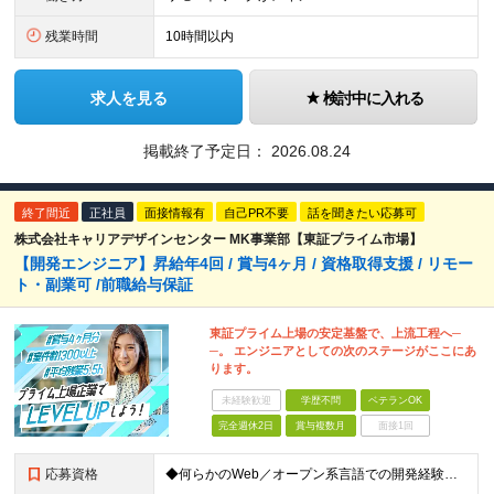
残業時間
10時間以内
求人を見る
検討中に入れる
掲載終了予定日：
2026.08.24
終了間近
正社員
面接情報有
自己PR不要
話を聞きたい応募可
株式会社キャリアデザインセンター MK事業部【東証プライム市場】
【開発エンジニア】昇給年4回 / 賞与4ヶ月 / 資格取得支援 / リモー
ト・副業可 /前職給与保証
東証プライム上場の安定基盤で、上流工程へ─
─。 エンジニアとしての次のステージがここにあ
ります。
未経験歓迎
学歴不問
ベテランOK
完全週休2日
賞与複数月
面接1回
応募資格
◆何らかのWeb／オープン系言語での開発経験をお持ちの方 ※ご経験が浅い方もお気軽にご応募ください ※学歴不問 【こんな方をお待ちしています！】 ■上場企業×複数事業運営の安定基盤のもと、着実にスキ