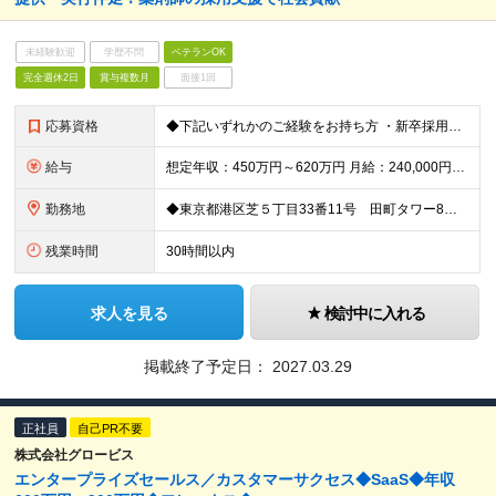
未経験歓迎
学歴不問
ベテランOK
完全週休2日
賞与複数月
面接1回
応募資格
◆下記いずれかのご経験をお持ち方 ・新卒採用のご経験(※業界不問) ・新卒採用領域における、法人向けの提案営業またはコンサルティング経験 (例)新卒領域エージェントでのご経験・新卒向けの広告(求人媒体
給与
想定年収：450万円～620万円 月給：240,000円～ (参考_月収例300,000円～(月30時間の残業代・住宅手当込み)) ※上記想定年収は、残業代30H・住宅手当を含んだモデルです。残業代は
勤務地
◆東京都港区芝５丁目33番11号 田町タワー8階 就業の場所の変更の範囲：東京本社、及び全国各支店、労働者の自宅
残業時間
30時間以内
求人を見る
検討中に入れる
掲載終了予定日：
2027.03.29
正社員
自己PR不要
株式会社グロービス
エンタープライズセールス／カスタマーサクセス◆SaaS◆年収