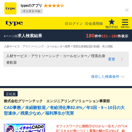
typeのアプリ
インストール
ログイン
会員登録
検討中(
0
)
MENU
180
求人検索結果
件中
151～180
件表示
4ページ目
人材サービス・アウトソーシング・コールセンター業界 × 理系出身者歓迎の転職・求人情報
人材サービス・アウトソーシング・コールセンター／理系出身
変更
者歓迎
保存した検索条件
正社員
株式会社グリーンテック エンジニアリングソリューション事業部
CAD事務／未経験歓迎／有給消化率82.8%／年3回・9～10日の大
型連休／残業少なめ／福利厚生が充実
オフィスワークに挑戦◎ゼロから一生モノの”CA
D”スキルが身につく！業務の幅が広がれば、給