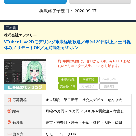
掲載終了予定日：
2026.09.07
正社員
株式会社エフスリー
VTuber Live2Dモデリング◆未経験歓迎／年休120日以上／土日祝
休み／リモートOK／定時退社がキホン
約1年間の研修で、ゼロからスキルをGET！あな
たのクリエイター人生、ここから始まる。
未経験歓迎
学歴不問
ベテランOK
完全週休2日
賞与複数月
面接1回
応募資格
★未経験・第二新卒・社会人デビュ―ぜんぶ大歓迎！ ★学歴・職歴は一切問いません！高卒の先輩も多数 立派な志望動機はなくてもOK！ 「アニメ・ゲームが好き」「クリエイターになりたい」 あなたの率直な気
給与
月給25万円～70万円 ※スキルや貢献度を考慮して決定します。 ※試用期間中は、契約社員（月給は20万円～＋交通費）となります。 ◆インセンティブ・臨時ボーナス制度あり ◆昇給査定あり
勤務地
東京・神奈川・埼玉・千葉・愛知・大阪・福岡のプロジェクト先 ◎事前相談のうえ、自宅から通いやすい勤務地へ配属します。 ◎転居を伴う転勤はありません ＜本社＞ 東京都目黒区大橋2丁目24-1 ハイネス
働き方
リモートワークOK