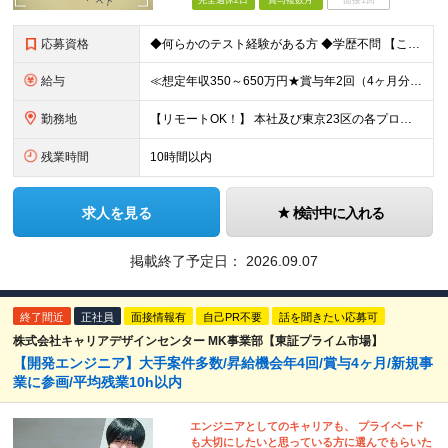
完全週休2日
賞与複数月
面接1回
応募資格
◆何らかのテスト経験がある方 ◆学歴不問 【こんな方をお待ちしています！】 ■上場企業×複数事業運営の安定基盤のもと、着実にスキルアップをしてきたい ■幅広いプロジェクトの経験を通じて、キャリアの選
給与
≪想定年収350～650万円★賞与年2回（4ヶ月分）★≫ 月給23万円～41.5万円＋賞与年2回（4カ月分）＋各種手当＋残業代全額支給 ※試用期間は3ヶ月。その間の給与・待遇に差異はありません ＼明
勤務地
【リモートOK！】 本社及び東京23区の各プロジェクト先での勤務となります ※転居を伴う転勤はありません 本社／東京都港区赤坂3-21-20 赤坂ロングビーチビル ★就業場所の変更の範囲：会社が定
残業時間
10時間以内
求人を見る
検討中に入れる
掲載終了予定日：
2026.09.07
終了間近
正社員
面接情報有
自己PR不要
話を聞きたい応募可
株式会社キャリアデザインセンター MK事業部【東証プライム市場】
【開発エンジニア】大手案件多数/昇給機会年4回/賞与4ヶ月/新規事
業に参画/平均残業10h以内
エンジニアとしてのキャリアも、 プライペード
も大切にしたいと思っている方に選んでもらいた