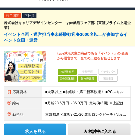
終了間近
正社員
株式会社キャリアデザインセンター type就活フェア部【東証プライム上場企
業】
イベント企画・運営担当◆未経験歓迎◆3000名以上が参加するイ
ベント企画・運営
type就活の主力商品である「イベント」の 企画
から運営まで、全ての工程をお任せします！
未経験歓迎
学歴不問
ベテランOK
完全週休2日
賞与複数月
面接1回
応募資格
■大卒以上 ■未経験・第二新卒歓迎！ ■PCスキルがある方（Word、Excel、メール、Googleスプレッドシートなど） ～歓迎条件～ ・組織の成果をあげるための企画、達成した経験 ・各種リサー
給与
■月給28.6万円～36.0万円+賞与(年2回) ※上記は、ご経験・スキルにより変動します ※所定7時間45分の標準労働制 ※月給には固定の時間外勤務手当30時間分を含む ※時間外勤務が30時間を超え
勤務地
東京都港区赤坂3-21-20 赤坂ロングビーチビル2F ※（変更の範囲）上記を除く当社関連勤務地
求人を見る
検討中に入れる