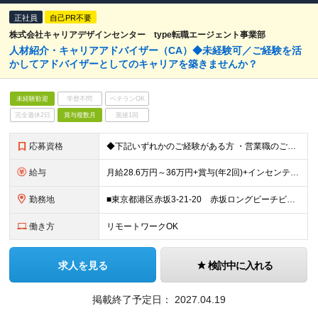
正社員
自己PR不要
株式会社キャリアデザインセンター type転職エージェント事業部
人材紹介・キャリアアドバイザー（CA）◆未経験可／ご経験を活
かしてアドバイザーとしてのキャリアを築きませんか？
未経験歓迎
学歴不問
ベテランOK
完全週休2日
賞与複数月
面接1回
応募資格
◆下記いずれかのご経験がある方 ・営業職のご経験がある方 ・販売職のご経験がある方
給与
月給28.6万円～36万円+賞与(年2回)+インセンティブ ※上記は、ご経験・スキルにより変動します。 ※所定7時間45分の標準労働制 ※時間外勤務が30時間を超えた場合は別途時間外勤務手当を支給 ※
勤務地
■東京都港区赤坂3-21-20 赤坂ロングビーチビル ※1Fにスターバックスコーヒーが入っているビルです ※赤坂見附駅から徒歩1分。都内の色々な場所へのアクセスも便利です。 【交通】 ■丸ノ内・
働き方
リモートワークOK
求人を見る
検討中に入れる
掲載終了予定日：
2027.04.19