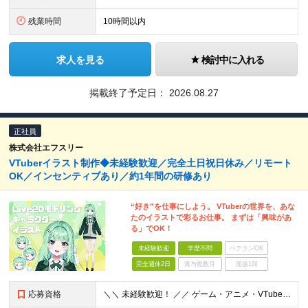
残業時間
10時間以内
求人を見る
検討中に入れる
掲載終了予定日：
2026.08.27
正社員
株式会社エフスリー
VTuberイラスト制作◆未経験歓迎／完全土日祝日休み／リモート
OK／インセンティブあり／約1年間の研修あり
“好き”を仕事にしよう。 VTuberの世界を、あな
たのイラストで彩るお仕事。 まずは「興味があ
る」でOK！
未経験歓迎
学歴不問
ベテランOK
完全週休2日
賞与複数月
面接1回
応募資格
＼＼ 未経験歓迎！ ／／ ゲーム・アニメ・VTuberが好き クリエイティブに挑戦してみたい そんな気持ちがあれば大歓迎です！ 「この仕事、気になる！」それだけでOK。 チャレンジする一歩目を応援し