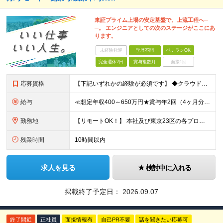
東証プライム上場の安定基盤で、上流工程へ─
─。 エンジニアとしての次のステージがここにあ
ります。
未経験歓迎
学歴不問
ベテランOK
完全週休2日
賞与複数月
面接1回
応募資格
【下記いずれかの経験が必須です】 ◆クラウド（AWS/Azure）の設計・構築経験がある方 ◆サーバー設計構築、運用保守経験がある方 ※学歴不問 【こんな方をお待ちしています！】 ■上場企業×複数事
給与
≪想定年収400～650万円★賞与年2回（4ヶ月分）★≫ 月給25万円～41.5万円＋賞与年2回（4カ月分）＋各種手当＋残業代全額支給 ※試用期間は3ヶ月。その間の給与・待遇に差異はありません ＼明
勤務地
【リモートOK！】 本社及び東京23区の各プロジェクト先での勤務となります ※転居を伴う転勤はありません 本社／東京都港区赤坂3-21-20 赤坂ロングビーチビル ★就業場所の変更の範囲：会社が定
残業時間
10時間以内
求人を見る
検討中に入れる
掲載終了予定日：
2026.09.07
終了間近
正社員
面接情報有
自己PR不要
話を聞きたい応募可