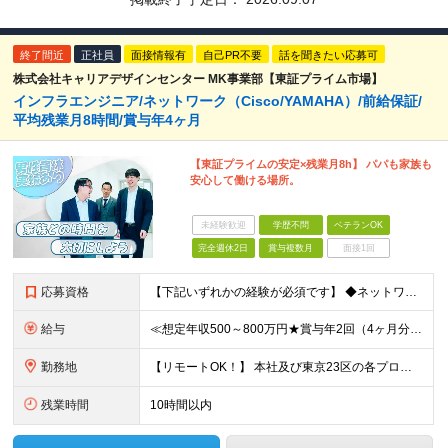
終了間近
正社員
面接情報有
自己PR不要
話を聞きたい応募可
株式会社キャリアデザインセンター MK事業部【東証プライム市場】
インフラエンジニア/ネットワーク（Cisco/YAMAHA）/前給保証/
平均残業月8時間/賞与年4ヶ月
【東証プライムの安定×残業月8h】 パパも家族も
安心して働ける場所。
未経験歓迎
学歴不問
ベテランOK
完全週休2日
賞与複数月
面接1回
応募資格
【下記いずれかの経験が必須です】 ◆ネットワーク設計構築経験がある方 ◆ネットワーク運用保守経験がある方 ※学歴不問 【こんな方をお待ちしています！】 ■上場企業×複数事業運営の安定基盤のもと、着実
給与
≪想定年収500～800万円★賞与年2回（4ヶ月分）★≫ □■上流経験者■□ 月給41万5000円～73万円＋賞与（年2回）＋各種手当 □■経験者■□ 月給32万5000円～＋賞与（年2回）＋各種手
勤務地
【リモートOK！】 本社及び東京23区の各プロジェクト先での勤務となります ※転居を伴う転勤はありません 本社／東京都港区赤坂3-21-20 赤坂ロングビーチビル ★就業場所の変更の範囲：会社が定
残業時間
10時間以内