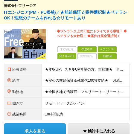
株式会社フリージア
ITエンジニア(PM・PL候補)／★前給保証☆案件選択制★ベテラン
OK！理想のチームを作れる☆リモートあり
◆ワンランク上の工程にトライできる環境！ ◆
ベテランも大歓迎！ ◆案件は完全選択制！
未経験歓迎
学歴不問
ベテランOK
完全週休2日
賞与複数月
面接1回
応募資格
★年収UP、スキルUP希望の方、大歓迎★ ※ベテランも活躍しています！ ・学歴不問 ・開発もしくはインフラ分野でのエンジニア経験をお持ちの方 ※3年以上の方優遇 ※PM・PLの経験を活かしたい、も
給与
★安心の前給保証＆残業代100%支給★ ・月給制の場合 月給：30万円以上 月収例：30万円~以上＋賞与（年2回,4,5か月分）+役職手当 ・年俸制の場合 年俸：600万円～1000万円
勤務地
★全国各地で活躍可！フルリモート・リモートあり／転勤なし／U・Iターン歓迎★ ※希望を100％実現します！ ≪拠点≫ 【本社】 千葉県松戸市松戸1395-3 アークシティ松戸1F 【品川オフィ
働き方
リモートワークがメイン
残業時間
10時間以内
求人を見る
検討中に入れる