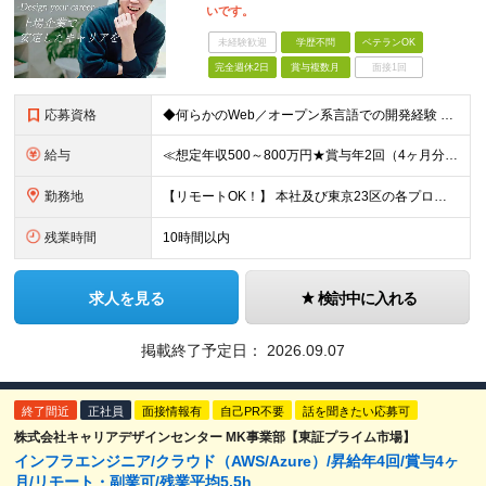
いです。
未経験歓迎
学歴不問
ベテランOK
完全週休2日
賞与複数月
面接1回
応募資格
◆何らかのWeb／オープン系言語での開発経験 ※学歴不問 【こんな方をお待ちしています！】 ■上場企業×複数事業運営の安定基盤のもと、長期的に安心して働きたいと考えている方 ■ワークライフバランスを
給与
≪想定年収500～800万円★賞与年2回（4ヶ月分）★≫ 月給31.2万円～50万円＋賞与年2回（4カ月分）＋各種手当＋残業代全額支給 ※試用期間は3ヶ月。その間の給与・待遇に差異はありません ＼明
勤務地
【リモートOK！】 本社及び東京23区の各プロジェクト先での勤務となります ※転居を伴う転勤はありません 本社／東京都港区赤坂3-21-20 赤坂ロングビーチビル ★就業場所の変更の範囲：会社が定
残業時間
10時間以内
求人を見る
検討中に入れる
掲載終了予定日：
2026.09.07
終了間近
正社員
面接情報有
自己PR不要
話を聞きたい応募可
株式会社キャリアデザインセンター MK事業部【東証プライム市場】
インフラエンジニア/クラウド（AWS/Azure）/昇給年4回/賞与4ヶ
月/リモート・副業可/残業平均5.5h