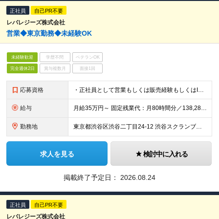
正社員
自己PR不要
レバレジーズ株式会社
営業◆東京勤務◆未経験OK
未経験歓迎
学歴不問
ベテランOK
完全週休2日
賞与複数月
面接1回
応募資格
・正社員として営業もしくは販売経験もしくはITエンジニア経験1年以上 (初等教諭、中学校教諭、高校教諭の免許状を保有し実務経験1年以上も可)
給与
月給35万円～ 固定残業代：月80時間分／138,285円を含み支給 ※給与支給額により変動、超過分別途支給 ※固定残業時間＝実残業時間ではありません ※試用期間6ヶ月あり（期間中は有給休暇なしとなり
勤務地
東京都渋谷区渋谷二丁目24-12 渋谷スクランブルスクエア24F/25F 変更の範囲：会社の定める事業所
求人を見る
検討中に入れる
掲載終了予定日：
2026.08.24
正社員
自己PR不要
レバレジーズ株式会社