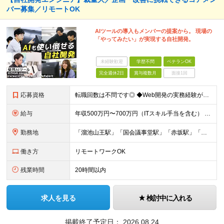
バー募集／リモートOK
AIツールの導入もメンバーの提案から。 現場の
「やってみたい」が実現する自社開発。
未経験歓迎
学歴不問
ベテランOK
完全週休2日
賞与複数月
面接1回
応募資格
転職回数は不問です◎ ◆Web開発の実務経験が3年以上ある方 ※学歴不問 【以下のような方をお待ちしています】 ・自社プロダクトの開発に興味がある方 ・開発環境の改善やプロセスの効率化に取り組む意
給与
年収500万円〜700万円（ITスキル手当を含む） 月給35万円〜40.5万円＋賞与（年2回）＋ITスキル手当（年間12万円～240万円） ※上記は、ご経験・スキルにより変動します ※所定7時間45
勤務地
「溜池山王駅」「国会議事堂駅」「赤坂駅」「赤坂見附駅」の4駅、5路線使用可能！各駅から徒歩圏内とアクセス抜群です◎ ★入社後、4ヶ月目以降から週2日まではテレワークが可能です 東京都港区赤坂2-5-
働き方
リモートワークOK
残業時間
20時間以内
求人を見る
検討中に入れる
掲載終了予定日：
2026.08.24