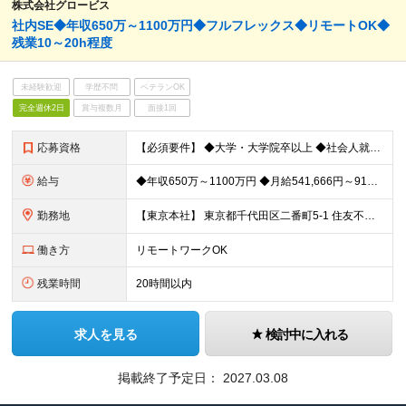
株式会社グロービス
社内SE◆年収650万～1100万円◆フルフレックス◆リモートOK◆
残業10～20h程度
未経験歓迎
学歴不問
ベテランOK
完全週休2日
賞与複数月
面接1回
応募資格
【必須要件】 ◆大学・大学院卒以上 ◆社会人就業経験3年以上 ◆AI、機械学習にかかわる以下のいずれかの知識、実務経験 ・DataとAI技術を活用したAIシステムの設計・開発 ・Deep Learni
給与
◆年収650万～1100万円 ◆月給541,666円～916,666円 ※上記金額には固定残業代（141,162円～238,889円／月45時間分）を含みます ※組織への適応、周囲との関係性構築を目的
勤務地
【東京本社】 東京都千代田区二番町5-1 住友不動産麹町ビル ※（変更の範囲）上記を除く当社関連勤務地
働き方
リモートワークOK
残業時間
20時間以内
求人を見る
検討中に入れる
掲載終了予定日：
2027.03.08