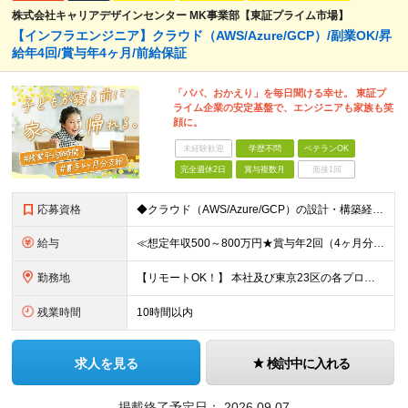
株式会社キャリアデザインセンター MK事業部【東証プライム市場】
【インフラエンジニア】クラウド（AWS/Azure/GCP）/副業OK/昇
給年4回/賞与年4ヶ月/前給保証
「パパ、おかえり」を毎日聞ける幸せ。 東証プ
ライム企業の安定基盤で、エンジニアも家族も笑
顔に。
未経験歓迎
学歴不問
ベテランOK
完全週休2日
賞与複数月
面接1回
応募資格
◆クラウド（AWS/Azure/GCP）の設計・構築経験がある方 ※学歴不問 【こんな方をお待ちしています！】 ■運用保守の経験から今後上流にチャレンジしたい人も歓迎 ■上場企業×複数事業運営の安定
給与
≪想定年収500～800万円★賞与年2回（4ヶ月分）★≫ □■上流経験者■□ 月給41万5000円～73万円＋賞与（年2回）＋各種手当 □■経験者■□ 月給32万5000円～＋賞与（年2回）＋各種手
勤務地
【リモートOK！】 本社及び東京23区の各プロジェクト先での勤務となります ※転居を伴う転勤はありません 本社／東京都港区赤坂3-21-20 赤坂ロングビーチビル ★就業場所の変更の範囲：会社が定
残業時間
10時間以内
求人を見る
検討中に入れる
掲載終了予定日：
2026.09.07