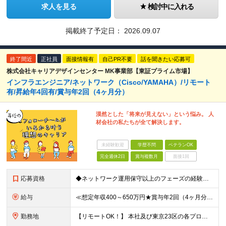
求人を見る
検討中に入れる
掲載終了予定日：
2026.09.07
終了間近
正社員
面接情報有
自己PR不要
話を聞きたい応募可
株式会社キャリアデザインセンター MK事業部【東証プライム市場】
インフラエンジニア/ネットワーク（Cisco/YAMAHA）/リモート
有/昇給年4回有/賞与年2回（4ヶ月分）
漠然とした「将来が見えない」という悩み。 人
材会社の私たちが全て解決します。
未経験歓迎
学歴不問
ベテランOK
完全週休2日
賞与複数月
面接1回
応募資格
◆ネットワーク運用保守以上のフェーズの経験がある方 ※学歴不問 【こんな方をお待ちしています！】 ■上場企業×複数事業運営の安定基盤のもと、着実にスキルアップをしてきたい ■上流工程の経験を通じて、
給与
≪想定年収400～650万円★賞与年2回（4ヶ月分）★≫ 月給25万円～41.5万円＋賞与年2回（4カ月分）＋各種手当 ※別途、残業代は全額支給します ※試用期間は3ヶ月。その間の給与・待遇に差異はあ
勤務地
【リモートOK！】 本社及び東京23区の各プロジェクト先での勤務となります ※転居を伴う転勤はありません 本社／東京都港区赤坂3-21-20 赤坂ロングビーチビル ★就業場所の変更の範囲：会社が定