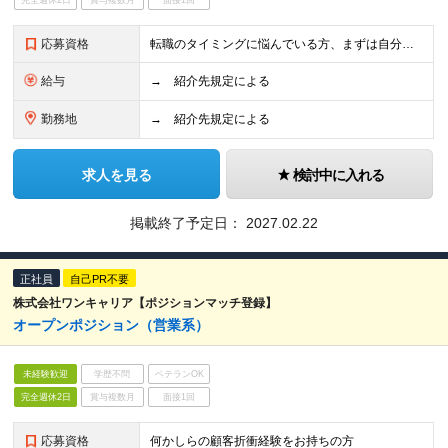
完全週休2日
賞与複数月
面接1回
応募資格
転職のタイミングに悩んでいる方、まずは自分の選択肢を知りたい方など、まだ本格的な転職活動を始めていない方もぜひご相談ください。 【活かせる経験・スキル】 メリット3 応募書類・面接にプロのアドバ
給与
→ 紹介先規定による
勤務地
→ 紹介先規定による
求人を見る
検討中に入れる
掲載終了予定日：
2027.02.22
正社員
自己PR不要
株式会社ワンキャリア【ポジションマッチ登録】
オープンポジション（営業系）
未経験歓迎
学歴不問
ベテランOK
完全週休2日
賞与複数月
面接1回
応募資格
何かしらの顧客折衝経験をお持ちの方