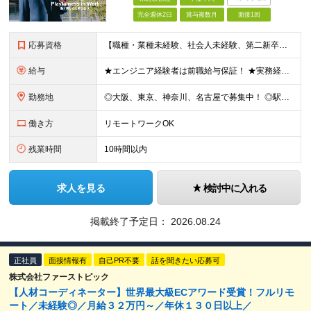
完全週休2日
賞与複数月
面接1回
応募資格
【職種・業種未経験、社会人未経験、第二新卒、歓迎します】 ◆35歳以下の方 └長期キャリア形成のため、年齢制限をかけた募集となります。 ◆学歴不問 《こんな方に向いています！》 ■未経験からITの仕
給与
★エンジニア経験者は前職給与保証！ ★実務経験1年から年収500万円も可 ★賞与年2回支給 【エンジニアの給与不満を無くすことを大切にしてます！】 エンジニアの転職理由の多くは「給与不満」にあると考
勤務地
◎大阪、東京、神奈川、名古屋で募集中！ ◎駅チカ！ ◎勤務地は、希望を考慮のうえ決定いたします。 ◎転居を伴う転勤はありません。 【転勤なし／希望勤務地は考慮】 大阪、東京、神奈川、名古屋のいずれか
働き方
リモートワークOK
残業時間
10時間以内
求人を見る
検討中に入れる
掲載終了予定日：
2026.08.24
正社員
面接情報有
自己PR不要
話を聞きたい応募可
株式会社ファーストピック
【人材コーディネーター】世界最大級ECアワード受賞！フルリモ
ート／未経験◎／月給３２万円～／年休１３０日以上／