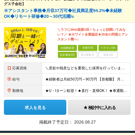
グス子会社】
※アシスタント事務◆月収37万可◆社員満足度94.2%◆未経験
OK◆リモート研修◆20～30代活躍/c
＼ラフにWeb面接1回！ちょっと話聞いてみな
い？／ ★ホワイト企業認定★30名の同期とアシ
スタント職へ♪
未経験歓迎
学歴不問
ベテランOK
完全週休2日
賞与複数月
面接1回
応募資格
＼意欲や熱意などを重視した採用を行っています／ ●未経験・第二新卒歓迎 ●学歴・年齢・転職回数は一切不問です！ ※新卒の方もご応募可能 （待遇・募集要項等は別途ご案内いたします） ※入社時期は柔軟に対
給与
★経験者は月給50万円～90万円 【首都圏】 月給30万1230円〜 ⇒基本22万7000円+地域6万4230円+皆勤1万円 【群馬/栃木/茨城】 月給28万1090円〜 ⇒基本23万4000円+
勤務地
★U・Iターン歓迎！★直行・直帰OK！ ★車通勤可能のエリアもあり！★出張なしの働き方も可能 全国47都道府県の各プロジェクト（転勤なし！勤務地に対する希望も実現可能！） 「自宅から1時間以内で通え
求人を見る
検討中に入れる
掲載終了予定日：
2026.08.27