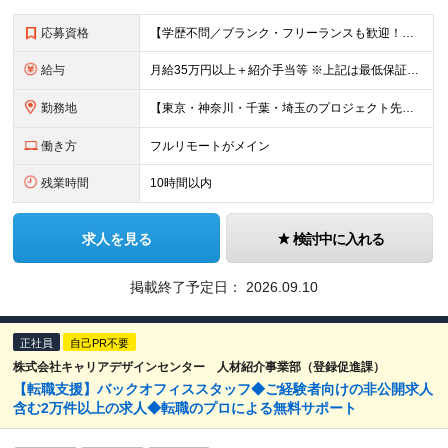
応募資格
【学歴不問／ブランク・フリーランスも歓迎！】 ●何かしらの言語での開発経験がある方（担当フェーズ・経験年数不問！） ※外国籍の方は日本語能力試験N1必須 ★こんな方にピッタリです！ ・還元率や評価制
給与
月給35万円以上＋紹介手当等 ※上記は最低保証額。前職給与を保証します ※固定残業代（30時間分／5万8594円以上）含む。超過分は別途全額支給 ※案件単価から「10万円（会社利益）」を引いた額が還元
勤務地
【東京・神奈川・千葉・埼玉のプロジェクト先】 ※転居を伴う転勤なし。ご希望や居住地を考慮して決定します。 ※リモートワーク導入案件多数（フルリモートもあり）。 ＜本社＞ 東京都品川区東五反田5-22
働き方
フルリモートがメイン
残業時間
10時間以内
求人を見る
検討中に入れる
掲載終了予定日：
2026.09.10
正社員
自己PR不要
株式会社キャリアデザインセンター 人材紹介事業部（登録促進課）
【転職支援】バックオフィススタッフ◆ご経験者向けの非公開求人
含む2万件以上の求人◆転職のプロによる無料サポート