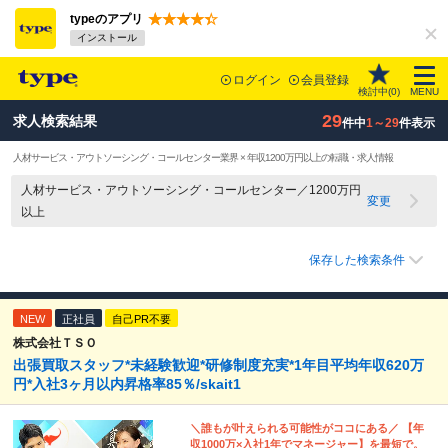
typeのアプリ
インストール
ログイン
会員登録
検討中(
0
)
MENU
29
求人検索結果
件中
1～29
件表示
人材サービス・アウトソーシング・コールセンター業界 × 年収1200万円以上の転職・求人情報
人材サービス・アウトソーシング・コールセンター／1200万円
変更
以上
保存した検索条件
NEW
正社員
自己PR不要
株式会社ＴＳＯ
出張買取スタッフ*未経験歓迎*研修制度充実*1年目平均年収620万
円*入社3ヶ月以内昇格率85％/skait1
＼誰もが叶えられる可能性がココにある／ 【年
収1000万×入社1年でマネージャー】を最短で。