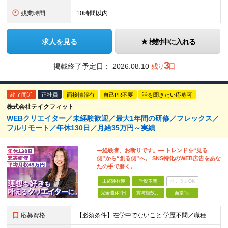
残業時間
10時間以内
求人を見る
検討中に入れる
3
掲載終了予定日：
2026.08.10
残り
日
終了間近
正社員
面接情報有
自己PR不要
話を聞きたい応募可
株式会社テイクフィット
WEBクリエイター／未経験歓迎／最大1年間の研修／フレックス／
フルリモート／年休130日／月給35万円～実績
―経験者、お断りです。― トレンドを“見る
側”から“創る側”へ。 SNS特化のWEB広告をあな
たの手で磨く。
未経験歓迎
学歴不問
ベテランOK
完全週休2日
賞与複数月
面接1回
応募資格
【必須条件】在学中でないこと 学歴不問／職種未経験／業種未経験／社会人未経験／第二新卒／ブランクOK ◎応募時に特別な経験やスキルは必要ありません。 意欲・人柄重視の採用です！ ＼こんなあなた