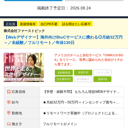
掲載終了予定日：
2026.08.24
正社員
面接情報有
自己PR不要
話を聞きたい応募可
株式会社ファーストピック
【Webデザイナー】海外向けBtoCサービスに携わる◎月給32万円
～／未経験／フルリモート／年休130日
アメリカのチームと自社サービス『OMIKUJI BO
X』をリリース。 世界に認められた当社がイチか
ら育てます。
未経験歓迎
学歴不問
ベテランOK
完全週休2日
賞与複数月
面接1回
応募資格
【学歴・経験不問】 もちろん現役WEBデザイナーも大歓迎です！ ＊未経験者大歓迎！第二新卒歓迎/最短6ヶ月の充実研修/WEB面接可能＊ 「PCを触ったことがない・・・」 「スマホしか使ったことない
給与
★月給32万円～50万円＋インセンティブ賞与＋決算賞与★ （30時間の固定残業代、一律月54,750円を含む。超過分は支給） ※経験・スキルを考慮の上、決定 ※昇給：随時あり 【インセンティブについ
勤務地
★リモートワーク実施中（プロジェクトによる） ※一部フルリモートあり 【本社】 東京都千代田区五番町4-8 日立五番町ビル 5F 【その他勤務先】 ・北海道札幌市中央区大通東 ・宮城県仙台市青葉区
働き方
フルリモートがメイン