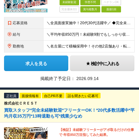
未経験歓迎
学歴不問
ベテランOK
完全週休2日
賞与複数月
面接1回
応募資格
＼全員面接実施中！20代30代活躍中／ ◆完全未経験歓迎 ◆学歴不問 経歴や学歴は一切不問！「やってみたい！」という意欲をお持ちの方を歓迎しています！ ＜こんな方をお待ちしております！＞ ◎今の労
給与
＼平均年収850万円！未経験9割でもしっかり収入UP！／ 【平均月収35万円＋高還元賞与あり】 月給27万円～35万円＋賞与年3回＋各種インセンティブ ※固定残業代（月42時間分・6万5000円
勤務地
＼名古屋にて積極採用中！その他2店舗あり・転勤なし◎／ 雇用元は当社となりますが、 株式会社アップテンポにて勤務いただきます！ ★各店舗、当社の社員が10名ほど活躍しています◎ ＜名古屋支店＞ 愛
求人を見る
検討中に入れる
掲載終了予定日：
2026.09.14
正社員
面接情報有
自己PR不要
話を聞きたい応募可
株式会社ＣＲＥＳＴ
買取スタッフ*完全未経験歓迎*フリーターOK！*20代多数活躍中*平
均月収35万円*13時退勤も可*残業少なめ
【検証】未経験フリーターがアポ取るだけの仕事
で 年収850万目指してみた結果。