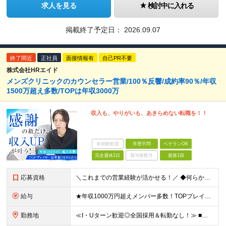
求人を見る
検討中に入れる
掲載終了予定日：
2026.09.07
終了間近
正社員
面接情報有
自己PR不要
株式会社HRエイド
メンズクリニックのカウンセラー営業/100％反響/成約率90％/年収
1500万超え多数/TOPは年収3000万
収入も、やりがいも、あきらめない転職を！！
未経験歓迎
学歴不問
ベテランOK
完全週休2日
賞与複数月
面接1回
応募資格
＼これまでの営業経験が活かせる！／ ◆何らかの営業経験をお持ちの方 ◆学歴不問 ★以下ひとつでも当てはまる方はより歓迎します！ ・個人インセンティブで稼ぐ営業スタイルの経験がある方 ・個人向けの規開
給与
★年収1000万円超えメンバー多数！TOPプレイヤーは年収3500万円！ ★営業メンバーの平均年収750万円 月50件(平均単価60万円)の契約で年収1000万円が可能。 年収2000万円以上も多数
勤務地
≪I・Uターン歓迎◎全国採用＆転勤なし！≫ ■下記エリアにある病院やクリニックでの勤務となります。 ※ご自宅からクリニックへは直行直帰です ＼★マークのついている店舗で積極採用実施中！／ 【関東エリ