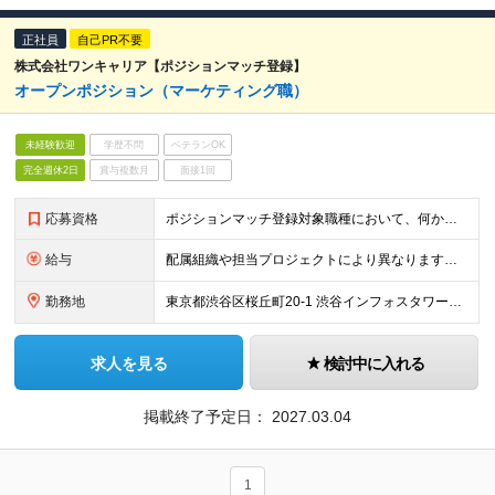
正社員
自己PR不要
株式会社ワンキャリア【ポジションマッチ登録】
オープンポジション（マーケティング職）
未経験歓迎
学歴不問
ベテランOK
完全週休2日
賞与複数月
面接1回
応募資格
ポジションマッチ登録対象職種において、何かしらの知識・経験を有する方
給与
配属組織や担当プロジェクトにより異なります。 経験・スキルを考慮の上、決定します。
勤務地
東京都渋谷区桜丘町20-1 渋谷インフォスタワー16階 ★原則出社ですが、リモートワークは週1まで可能です。 （変更の可能性）上記を除く当社関連勤務地
求人を見る
検討中に入れる
掲載終了予定日：
2027.03.04
1