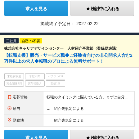
求人を見る
検討中に入れる
掲載終了予定日：
2027.02.22
正社員
自己PR不要
株式会社キャリアデザインセンター 人材紹介事業部（登録促進課）
【転職支援】販売・サービス職◆ご経験者向けの非公開求人含む2
万件以上の求人◆転職のプロによる無料サポート！
未経験歓迎
学歴不問
ベテランOK
完全週休2日
賞与複数月
面接1回
応募資格
転職のタイミングに悩んでいる方、まずは自分の選択肢を知りたい方など、まだ本格的な転職活動を始めていない方もぜひご相談ください。 【活かせる経験・スキル】 メリット3 応募書類・面接にプロのアドバ
給与
→ 紹介先規定による
勤務地
→ 紹介先規定による
求人を見る
検討中に入れる