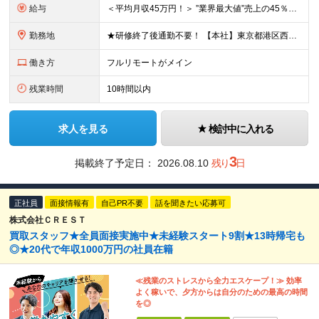
給与
＜平均月収45万円！＞ ”業界最大値”売上の45％以上をそのまま支給。 月給25万円以上＋インセンティブ ※研修後、月給35万円スタートの実績あり！ ◎経験・能力を考慮し決定します。 ◎頑張りに応じ
勤務地
★研修終了後通勤不要！ 【本社】東京都港区西麻布1-2-14デュオ・スカーラ西麻布タワーウエスト 602号室 【品川支社】東京都品川区西五反田5-23-3BLOCKS目黒不動前3階 【大阪支社】大阪
働き方
フルリモートがメイン
残業時間
10時間以内
求人を見る
検討中に入れる
3
掲載終了予定日：
2026.08.10
残り
日
正社員
面接情報有
自己PR不要
話を聞きたい応募可
株式会社ＣＲＥＳＴ
買取スタッフ★全員面接実施中★未経験スタート9割★13時帰宅も
◎★20代で年収1000万円の社員在籍
≪残業のストレスから全力エスケープ！≫ 効率
よく稼いで、夕方からは自分のための最高の時間
を◎