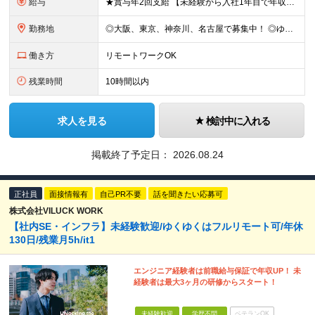
給与
★賞与年2回支給 【未経験から入社1年目で年収48万円以上UPも目指せる◎】 研修に加え、バディ制度も整備。不安なことがあれば丁寧にフォローします。 頑張り次第で収入アップが可能で、入社1年目で年収
勤務地
◎大阪、東京、神奈川、名古屋で募集中！ ◎ゆくゆくはフルリモートもOK！ ◎駅チカ！ ◎勤務地は、希望を考慮のうえ決定いたします。 ◎転居を伴う転勤はありません。 【転勤なし／希望勤務地は考
働き方
リモートワークOK
残業時間
10時間以内
求人を見る
検討中に入れる
掲載終了予定日：
2026.08.24
正社員
面接情報有
自己PR不要
話を聞きたい応募可
株式会社VILUCK WORK
【社内SE・インフラ】未経験歓迎/ゆくゆくはフルリモート可/年休
130日/残業月5h/it1
エンジニア経験者は前職給与保証で年収UP！ 未
経験者は最大3ヶ月の研修からスタート！
未経験歓迎
学歴不問
ベテランOK