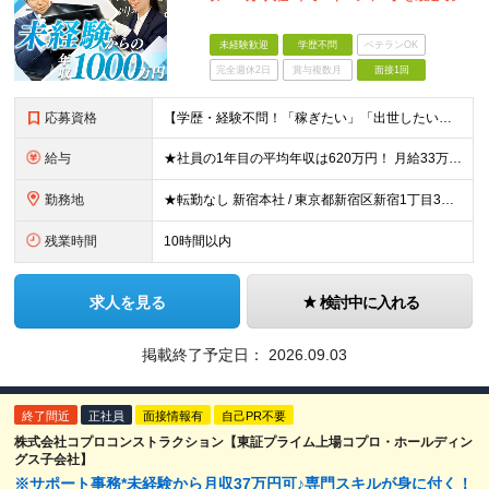
未経験歓迎
学歴不問
ベテランOK
完全週休2日
賞与複数月
面接1回
応募資格
【学歴・経験不問！「稼ぎたい」「出世したい」方歓迎】 ●普通自動車運転免許（AT限定可）をお持ちの方 ☆こんな方はおすすめ！☆ ◎成長市場へ挑戦したい方 ◎年功序列ではなく正当な評価と報酬を得たい方
給与
★社員の1年目の平均年収は620万円！ 月給33万円～120万円＋インセンティブ＋賞与年1回 ※経験・能力を考慮の上、決定します。 ※固定残業代（月69.5時間分・9万7,000円～）含む。超過分別
勤務地
★転勤なし 新宿本社 / 東京都新宿区新宿1丁目3番12号 配属エリア 新宿本社、千葉支店、池袋支店、立川支店、大宮支店、品川支店、新横浜支店、横浜支店、竹ノ塚支店、水戸支店、高崎支店、宇都宮支店
残業時間
10時間以内
求人を見る
検討中に入れる
掲載終了予定日：
2026.09.03
終了間近
正社員
面接情報有
自己PR不要
株式会社コプロコンストラクション【東証プライム上場コプロ・ホールディン
グス子会社】
※サポート事務*未経験から月収37万円可♪専門スキルが身に付く！