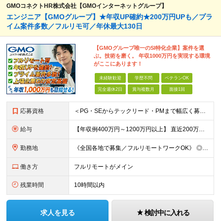
GMOコネクトHR株式会社【GMOインターネットグループ】
エンジニア【GMOグループ】★年収UP確約★200万円UPも／プラ
イム案件多数／フルリモ可／年休最大130日
【GMOグループ唯一のSI特化企業】案件を選
ぶ。技術を磨く。 年収1000万円を実現する環境
がここにあります！
未経験歓迎
学歴不問
ベテランOK
完全週休2日
賞与複数月
面接1回
応募資格
＜PG・SEからテックリード・PMまで幅広く募集！＞ ◎学歴不問、エンジニアとしての何らかの実務経験（年数不問） └これから自立を目指す方も！ ◎社会人経験が豊富な方も大歓迎！ └10年以上の経験者
給与
【年収例400万円～1200万円以上】 直近200万円UPした例もあり！ ＜月給例＞ ・経験18年以上：月給100万円～＋決算賞与 ・経験12年以上：月給80万円～＋決算賞与 ・経験8年以上：月給5
勤務地
《全国各地で募集／フルリモートワークOK》 ◎ご自宅から参画できるプロジェクトをご用意します！ ◎転居を伴う転勤はありません ※北海道から沖縄まで、全国各地にお住まいのエンジニアを歓迎！ ※職種・経
働き方
フルリモートがメイン
残業時間
10時間以内
求人を見る
検討中に入れる