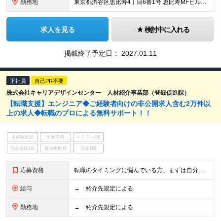
勤務地
東京都渋谷区恵比寿4丁目6番1号 恵比寿MFビル7階
求人を見る
検討中に入れる
掲載終了予定日：
2027.01.11
正社員
自己PR不要
株式会社キャリアデザインセンター 人材紹介事業部（登録促進課）
【転職支援】エンジニア◆ご経験者向けの非公開求人含む2万件以
上の求人◆転職のプロによる無料サポート！！
未経験歓迎
学歴不問
ベテランOK
完全週休2日
賞与複数月
面接1回
応募資格
転職のタイミングに悩んでいる方、まずは自分の選択肢を知りたい方など、まだ本格的な転職活動を始めていない方もぜひご相談ください。 【活かせる経験・スキル】 メリット3 応募書類・面接にプロのアドバ
給与
→ 紹介先規定による
勤務地
→ 紹介先規定による