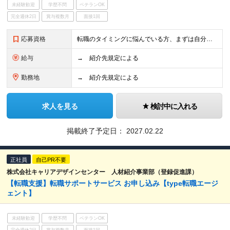
未経験歓迎
学歴不問
ベテランOK
完全週休2日
賞与複数月
面接1回
応募資格
転職のタイミングに悩んでいる方、まずは自分の選択肢を知りたい方など、まだ本格的な転職活動を始めていない方もぜひご相談ください。 【活かせる経験・スキル】 メリット3 応募書類・面接にプロのアドバ
給与
→ 紹介先規定による
勤務地
→ 紹介先規定による
求人を見る
検討中に入れる
掲載終了予定日：
2027.02.22
正社員
自己PR不要
株式会社キャリアデザインセンター 人材紹介事業部（登録促進課）
【転職支援】転職サポートサービス お申し込み【type転職エージ
ェント】
未経験歓迎
学歴不問
ベテランOK