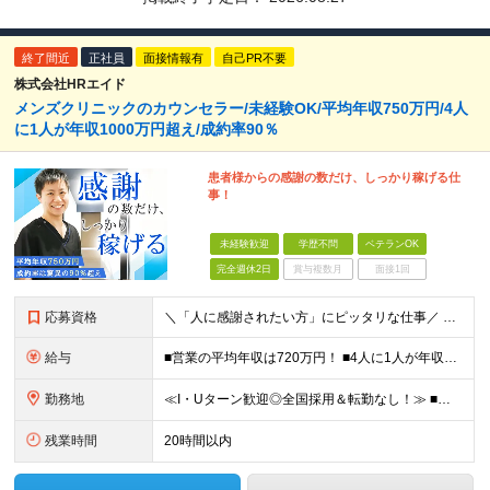
終了間近
正社員
面接情報有
自己PR不要
株式会社HRエイド
メンズクリニックのカウンセラー/未経験OK/平均年収750万円/4人
に1人が年収1000万円超え/成約率90％
患者様からの感謝の数だけ、しっかり稼げる仕
事！
未経験歓迎
学歴不問
ベテランOK
完全週休2日
賞与複数月
面接1回
応募資格
＼「人に感謝されたい方」にピッタリな仕事／ ★第二新卒歓迎・社会人デビューもOK ◆職種・業種未経験OK ◆学歴不問 ★特別なスキルはいりません メンバーに共通しているのは、「何事にも素直に取り組め
給与
■営業の平均年収は720万円！ ■4人に1人が年収1000万円超え 月給27万円～100万円+インセンティブ(平均月20～40万円程) ＜インセンティブ制度について＞ 当社では創業以来、頑張ったら
勤務地
≪I・Uターン歓迎◎全国採用＆転勤なし！≫ ■下記エリアにある病院やクリニックでの勤務となります。 ※ご自宅からクリニックへは直行直帰です ＼★マークのついている店舗で積極採用実施中！／ 【関東エリ
残業時間
20時間以内