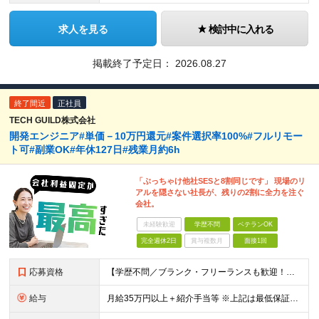
求人を見る
検討中に入れる
掲載終了予定日：
2026.08.27
終了間近
正社員
TECH GUILD株式会社
開発エンジニア#単価－10万円還元#案件選択率100%#フルリモー
ト可#副業OK#年休127日#残業月約6h
「ぶっちゃけ他社SESと8割同じです」 現場のリ
アルを隠さない社長が、残りの2割に全力を注ぐ
会社。
未経験歓迎
学歴不問
ベテランOK
完全週休2日
賞与複数月
面接1回
応募資格
【学歴不問／ブランク・フリーランスも歓迎！】 ●何かしらの言語での開発経験がある方（担当フェーズ・経験年数不問！） ※外国籍の方は日本語能力試験N1必須 ★こんな方にピッタリです！ ・還元率や評価制
給与
月給35万円以上＋紹介手当等 ※上記は最低保証額。前職給与を保証します ※固定残業代（40時間分／5万8594円以上）含む。超過分は別途全額支給 ※案件単価から「10万円（会社利益）」を引いた額が還元