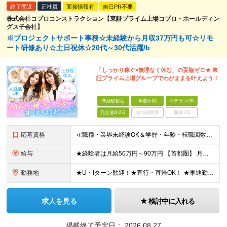
終了間近
正社員
面接情報有
自己PR不要
株式会社コプロコンストラクション【東証プライム上場コプロ・ホールディン
グス子会社】
※プロジェクトサポート事務☆未経験から月収37万円も可☆リモ
ート研修あり☆土日祝休☆20代～30代活躍/b
「しっかり稼ぐ×無理なく休む」の妥協ゼロ★ 東
証プライム上場グループでわがままを叶えよう！
未経験歓迎
学歴不問
ベテランOK
完全週休2日
賞与複数月
面接1回
応募資格
≪職種・業界未経験OK＆学歴・年齢・転職回数不問≫ ◆第二新卒歓迎 ◆社会人経験不問 ◆資格不問 ※新卒の方もご応募可能！ （待遇・募集要項等は別途ご案内いたします） ※入社時期は柔軟に対応します！半
給与
★経験者は月給50万円～90万円 【首都圏】 月給30万1230円〜 ⇒基本22万7000円+地域6万4230円+皆勤1万円 【群馬/栃木/茨城】 月給28万1090円〜 ⇒基本23万4000円+
勤務地
★U・Iターン歓迎！★直行・直帰OK！ ★車通勤可能のエリアもあり！★出張なしの働き方も可能 全国47都道府県の各プロジェクト（転勤なし！勤務地に対する希望も実現可能！） 「自宅から1時間以内で通え
求人を見る
検討中に入れる
掲載終了予定日：
2026.08.27