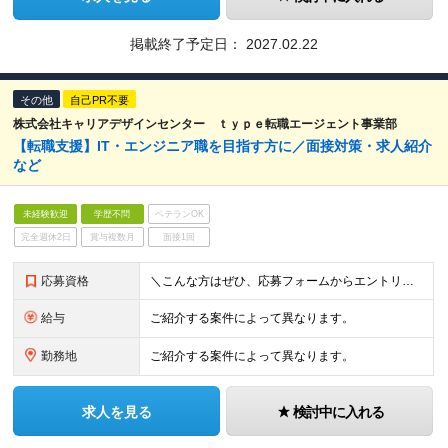
掲載終了予定日：
2027.02.22
その他
自己PR不要
株式会社キャリアデザインセンター ｔｙｐｅ転職エージェント事業部
【転職支援】IT・エンジニア職を目指す方に／面接対策・求人紹介
など
未経験歓迎
学歴不問
ベテランOK
完全週休2日
賞与複数月
面接1回
応募資格
＼こんな方はぜひ、応募フォームからエントリーください／ ・面接対策、type転職エージェントサービスに ご興味をお持ちいただける方 ・転職活動の情報収集をされている方 ・転職活動のお悩みをお持ちの
給与
ご紹介する案件によって異なります。
勤務地
ご紹介する案件によって異なります。
求人を見る
検討中に入れる