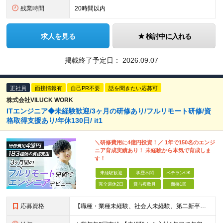
残業時間
20時間以内
求人を見る
検討中に入れる
掲載終了予定日：
2026.09.07
正社員
面接情報有
自己PR不要
話を聞きたい応募可
株式会社VILUCK WORK
ITエンジニア◆未経験歓迎/3ヶ月の研修あり/フルリモート研修/資
格取得支援あり/年休130日/ it1
＼研修費用に4億円投資！／ 1年で150名のエンジ
ニア育成実績あり！ 未経験から本気で育成しま
す！
未経験歓迎
学歴不問
ベテランOK
完全週休2日
賞与複数月
面接1回
応募資格
【職種・業種未経験、社会人未経験、第二新卒、歓迎します】 ◆35歳以下の方 └長期キャリア形成のため、年齢制限をかけた募集となります。 ◆学歴不問 《こんな方に向いています！》 ■自身のスキルアップ