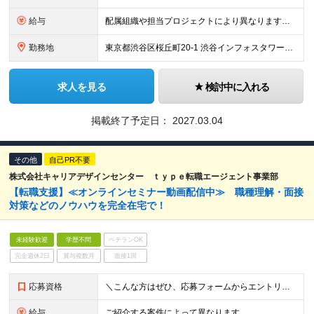
給与
配属組織や担当プロジェクトにより異なります。 経験・スキルを考慮の上、決定します。
勤務地
東京都渋谷区桜丘町20-1 渋谷インフォスタワー16階 ★原則出社ですが、リモートワークは週1まで可能です。 （変更の可能性）上記を除く当社関連勤務地
求人を見る
検討中に入れる
掲載終了予定日：
2027.03.04
その他
自己PR不要
株式会社キャリアデザインセンター ｔｙｐｅ転職エージェント事業部
【転職支援】≪オンラインセミナー動画配信中≫ 職種理解・面接
対策などのノウハウを完全在宅で！
未経験歓迎
学歴不問
ベテランOK
完全週休2日
賞与複数月
面接1回
応募資格
＼こんな方はぜひ、応募フォームからエントリーください／ ・type転職エージェントのサービスや 無料セミナーにご興味をお持ちいただける方 ・転職活動の情報収集をされている方 ・転職活動のお悩みをお持
給与
ご紹介する案件によって異なります。