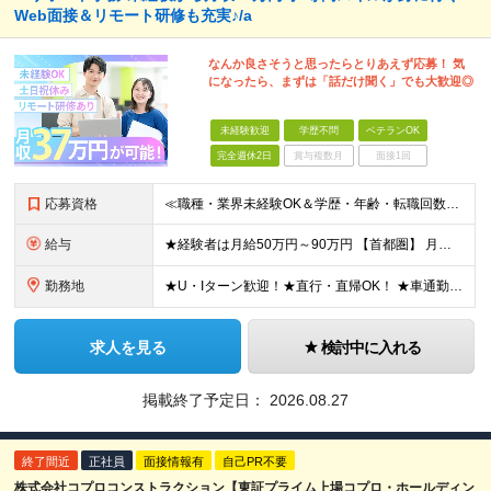
Web面接＆リモート研修も充実♪/a
なんか良さそうと思ったらとりあえず応募！ 気
になったら、まずは「話だけ聞く」でも大歓迎◎
未経験歓迎
学歴不問
ベテランOK
完全週休2日
賞与複数月
面接1回
応募資格
≪職種・業界未経験OK＆学歴・年齢・転職回数不問≫ ◆第二新卒歓迎 ◆社会人経験不問 ◆資格不問 ※新卒の方もご応募可能 （待遇・募集要項等は別途ご案内いたします） ※入社時期は柔軟に対応します！半年
給与
★経験者は月給50万円～90万円 【首都圏】 月給30万1230円〜 ⇒基本22万7000円+地域6万4230円+皆勤1万円 【群馬/栃木/茨城】 月給28万1090円〜 ⇒基本23万4000円+
勤務地
★U・Iターン歓迎！★直行・直帰OK！ ★車通勤可能のエリアもあり！★出張なしの働き方も可能 全国47都道府県の各プロジェクト（転勤なし！勤務地に対する希望も実現可能！） 「自宅から1時間以内で通え
求人を見る
検討中に入れる
掲載終了予定日：
2026.08.27
終了間近
正社員
面接情報有
自己PR不要
株式会社コプロコンストラクション【東証プライム上場コプロ・ホールディン