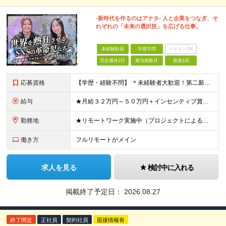
-新時代を作るのはアナタ- 人と企業をつなぎ、そ
れぞれの「未来の選択肢」を広げる仕事。
未経験歓迎
学歴不問
ベテランOK
完全週休2日
賞与複数月
面接1回
応募資格
【学歴・経験不問】 ＊未経験者大歓迎！第二新卒歓迎/充実研修/WEB面接可能＊ 「 営業ってなんとなく難しそう・・・ 」 「 AIとかSNSなんて分からない・・・ 」 という未経験の方でも安心して
給与
★月給３２万円～５０万円＋インセンティブ賞与＋決算賞与★ （30時間の固定残業代、一律月54,750円を含む。超過分は支給） ※経験・スキルを考慮の上、決定 ※昇給：随時あり 【インセンティブについ
勤務地
★リモートワーク実施中（プロジェクトによる） ※一部フルリモートあり 【本社】 東京都千代田区五番町4-8 日立五番町ビル 5F 【その他勤務先】 ・北海道札幌市中央区大通東 ・宮城県仙台市青葉区
働き方
フルリモートがメイン
求人を見る
検討中に入れる
掲載終了予定日：
2026.08.27
終了間近
正社員
契約社員
面接情報有