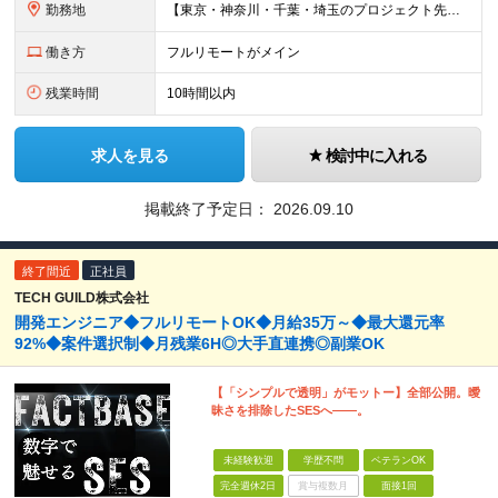
勤務地
【東京・神奈川・千葉・埼玉のプロジェクト先】 ※転居を伴う転勤なし。ご希望や居住地を考慮して決定します。 ※リモートワーク導入案件多数（フルリモートもあり）。 ＜本社＞ 東京都品川区東五反田5-22
働き方
フルリモートがメイン
残業時間
10時間以内
求人を見る
検討中に入れる
掲載終了予定日：
2026.09.10
終了間近
正社員
TECH GUILD株式会社
開発エンジニア◆フルリモートOK◆月給35万～◆最大還元率
92%◆案件選択制◆月残業6H◎大手直連携◎副業OK
【「シンプルで透明」がモットー】全部公開。曖
昧さを排除したSESへ――。
未経験歓迎
学歴不問
ベテランOK
完全週休2日
賞与複数月
面接1回