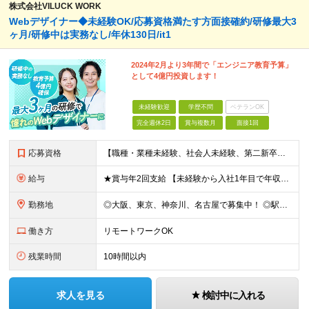
株式会社VILUCK WORK
Webデザイナー◆未経験OK/応募資格満たす方面接確約/研修最大3
ヶ月/研修中は実務なし/年休130日/it1
2024年2月より3年間で「エンジニア教育予算」
として4億円投資します！
未経験歓迎
学歴不問
ベテランOK
完全週休2日
賞与複数月
面接1回
応募資格
【職種・業種未経験、社会人未経験、第二新卒、歓迎します】 ◆35歳以下の方 └長期キャリア形成のため、年齢制限をかけた募集となります。 ◆学歴不問 《こんな方に向いています！》 ■フロントエンジニア
給与
★賞与年2回支給 【未経験から入社1年目で年収48万円以上UPも目指せる◎】 研修に加え、バディ制度も整備。不安なことがあれば丁寧にフォローします。 頑張り次第で収入アップが実現可能であり、入社1年
勤務地
◎大阪、東京、神奈川、名古屋で募集中！ ◎駅チカ！ ◎勤務地は、希望を考慮のうえ決定いたします。 ◎転居を伴う転勤はありません。 【転勤なし／希望勤務地は考慮】 大阪、東京、神奈川、名古屋のいずれか
働き方
リモートワークOK
残業時間
10時間以内
求人を見る
検討中に入れる