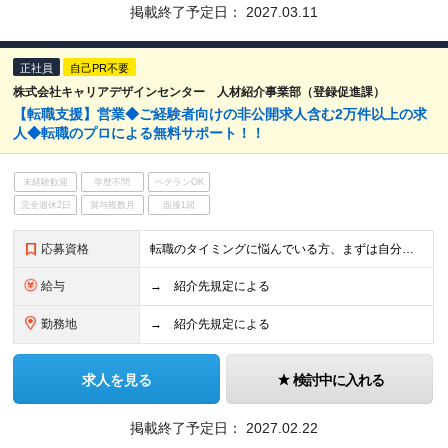
掲載終了予定日：
2027.03.11
正社員
自己PR不要
株式会社キャリアデザインセンター 人材紹介事業部（登録促進課）
【転職支援】営業◆ご経験者向けの非公開求人含む2万件以上の求
人◆転職のプロによる無料サポート！！
未経験歓迎
学歴不問
ベテランOK
完全週休2日
賞与複数月
面接1回
応募資格
転職のタイミングに悩んでいる方、まずは自分の選択肢を知りたい方など、まだ本格的な転職活動を始めていない方もぜひご相談ください。 【活かせる経験・スキル】 メリット3 応募書類・面接にプロのアドバ
給与
→ 紹介先規定による
勤務地
→ 紹介先規定による
求人を見る
検討中に入れる
掲載終了予定日：
2027.02.22