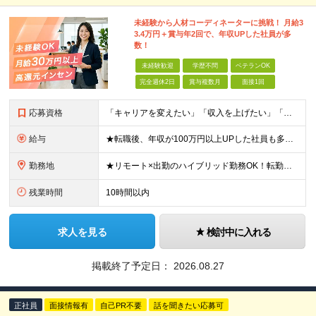
未経験から人材コーディネーターに挑戦！ 月給3
3.4万円＋賞与年2回で、年収UPした社員が多
数！
未経験歓迎
学歴不問
ベテランOK
完全週休2日
賞与複数月
面接1回
応募資格
「キャリアを変えたい」「収入を上げたい」「将来に強いスキルを身につけたい」方歓迎！ ・未経験歓迎 ・学歴不問 ・第二新卒歓迎 ＼経験やスキルではなく、“これから”を重視します／ 「今のままでいい
給与
★転職後、年収が100万円以上UPした社員も多数！ 月給33.4万円～45万円＋諸手当＋賞与年2回 ※インセンティブ充実 直近の最高インセンティブ：月50万円 全社員の平均インセンティブ：月10
勤務地
★リモート×出勤のハイブリッド勤務OK！転勤なし！U・Ｉターン歓迎！ 東京、神奈川、埼玉、千葉、愛知、大阪、兵庫、京都、広島、福岡をはじめとする全国各地のプロジェクト先。 プライム上場、グロース上
残業時間
10時間以内
求人を見る
検討中に入れる
掲載終了予定日：
2026.08.27
正社員
面接情報有
自己PR不要
話を聞きたい応募可