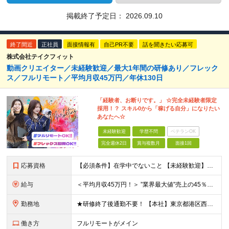
掲載終了予定日：
2026.09.10
終了間近
正社員
面接情報有
自己PR不要
話を聞きたい応募可
株式会社テイクフィット
動画クリエイター／未経験歓迎／最大1年間の研修あり／フレック
ス／フルリモート／平均月収45万円／年休130日
「経験者、お断りです。」 ☆完全未経験者限定
採用！？ スキル0から「稼げる自分」になりたい
あなたへ☆
未経験歓迎
学歴不問
ベテランOK
完全週休2日
賞与複数月
面接1回
応募資格
【必須条件】在学中でないこと 【未経験歓迎】学歴不問／職種未経験／業種未経験／第二新卒／ブランクOK ★未経験歓迎 ★第二新卒歓迎 ★異業種からの入社メンバー95％以上 ★学歴・経験不問 ★主夫・主
給与
＜平均月収45万円！＞ ”業界最大値”売上の45％以上をそのまま支給。 ■研修期間後 月給25万円～75万円＋各種インセンティブ □研修期間 月給23.5万円＋PRインセンティブ（売上の45％還元
勤務地
★研修終了後通勤不要！ 【本社】東京都港区西麻布1-2-14デュオ・スカーラ西麻布タワーウエスト 602号室 【品川支社】東京都品川区西五反田5-23-3BLOCKS目黒不動前3階 【大阪支社】大阪
働き方
フルリモートがメイン