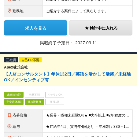
勤務地
ご紹介する案件によって異なります。
求人を見る
検討中に入れる
掲載終了予定日：
2027.03.11
正社員
自己PR不要
Apex株式会社
【人材コンサルタント】年休132日／英語を活かして活躍／未経験
OK／インセンティブ有
未経験歓迎
学歴不問
ベテランOK
完全週休2日
賞与複数月
面接1回
応募資格
★業界・職種未経験OK★ ■大卒以上 ■2年程度の社会人経験 ■営業職、販売職などの顧客折衝経験 ■ビジネスレベルの英語力をお持ちの方 ■母国語レベルの日本語力
給与
★昇給年4回、賞与年4回あり ・年棒制：336～1200万円＜16分割して給与支給＞ （想定月給：28～100万円） ※上記にはベース給(オファー時の年収により変動)、コミッション(賞与)、固定残