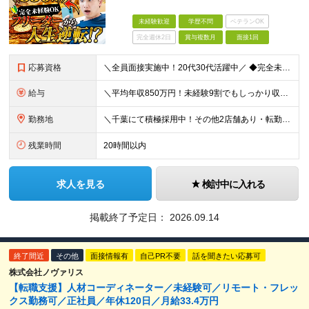
未経験歓迎
学歴不問
ベテランOK
完全週休2日
賞与複数月
面接1回
応募資格
＼全員面接実施中！20代30代活躍中／ ◆完全未経験歓迎 ◆学歴不問 経歴や学歴は一切不問！「やってみたい！」という意欲をお持ちの方を歓迎しています！ ＜こんな方をお待ちしております！＞ ◎「とに
給与
＼平均年収850万円！未経験9割でもしっかり収入UP！／ 【平均月収35万円＋高還元賞与あり】 月給27万円～35万円＋賞与年3回＋各種インセンティブ ※固定残業代（月42時間分・6万5000円
勤務地
＼千葉にて積極採用中！その他2店舗あり・転勤なし◎／ 雇用元は当社となりますが、 株式会社アップテンポにて勤務いただきます！ ★各店舗、当社の社員が10名ほど活躍しています◎ ＜千葉支店＞ ←積
残業時間
20時間以内
求人を見る
検討中に入れる
掲載終了予定日：
2026.09.14
終了間近
その他
面接情報有
自己PR不要
話を聞きたい応募可
株式会社ノヴァリス
【転職支援】人材コーディネーター／未経験可／リモート・フレッ
クス勤務可／正社員／年休120日／月給33.4万円