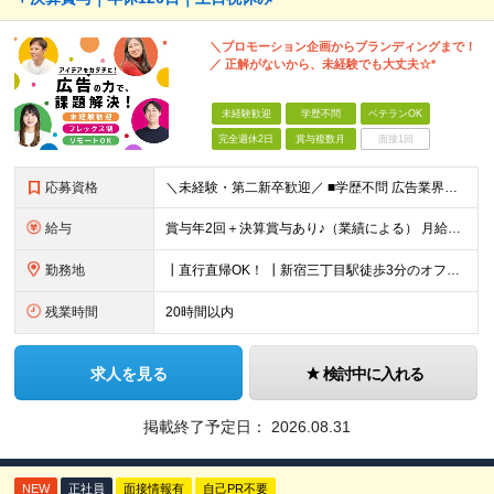
＼プロモーション企画からブランディングまで！
／ 正解がないから、未経験でも大丈夫☆*
未経験歓迎
学歴不問
ベテランOK
完全週休2日
賞与複数月
面接1回
応募資格
＼未経験・第二新卒歓迎／ ■学歴不問 広告業界の知識や経験は一切不問。 未経験から活躍している先輩が多数在籍中です！ ＜こんな方にオススメです！＞ ◎広告・マーケティングの世界に興味がある ◎自
給与
賞与年2回＋決算賞与あり♪（業績による） 月給30万円～ ※上記月給額を目安として、経験や前職給与などを踏まえ、相談のうえ給与額が変動する可能性がございます。 ※試用期間中は賞与対象外となります。
勤務地
┃直行直帰OK！ ┃新宿三丁目駅徒歩3分のオフィス ┃転勤なし 【本社】 東京都新宿区新宿5-13-9 太平洋不動産新宿ビル 2F ＼オフィスの雰囲気についてご紹介／ 落ち着いた色味でまとめられた
残業時間
20時間以内
求人を見る
検討中に入れる
掲載終了予定日：
2026.08.31
NEW
正社員
面接情報有
自己PR不要