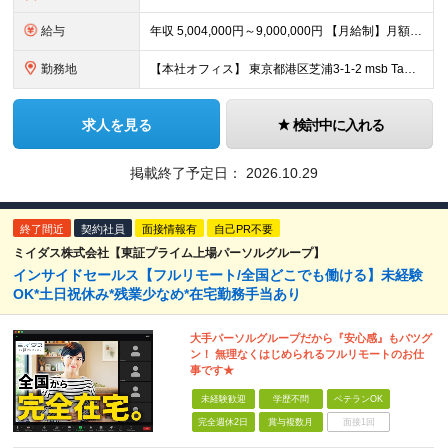
給与
年収 5,004,000円～9,000,000円 【月給制】月額417,000円～750,000円 ※それぞれ月額120,530円〜月額216,770円の固定手当を含む。 ※所定・法定時間外および法
勤務地
【本社オフィス】 東京都港区芝浦3-1-2 msb Tamachi田町ステーションタワーS 21F 【WeWork神谷町】 東京都港区虎ノ門4-1-1 神谷町トラストタワー 23F 【名古屋開発拠
求人を見る
検討中に入れる
掲載終了予定日：
2026.10.29
終了間近
契約社員
面接情報有
自己PR不要
ミイダス株式会社【東証プライム上場パーソルグループ】
インサイドセールス【フルリモート/全国どこでも働ける】未経験
OK*土日祝休み*残業少なめ*在宅勤務手当あり
大手パーソルグループだから『安心感』もバツグ
ン！ 無理なくはじめられるフルリモートのお仕
事です★
未経験歓迎
学歴不問
ベテランOK
完全週休2日
賞与複数月
面接1回