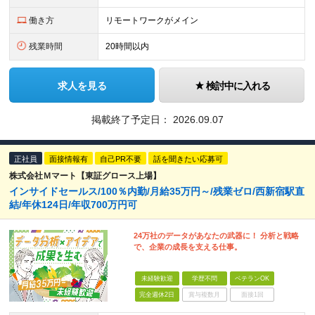
働き方
リモートワークがメイン
残業時間
20時間以内
求人を見る
検討中に入れる
掲載終了予定日：
2026.09.07
正社員
面接情報有
自己PR不要
話を聞きたい応募可
株式会社Ｍマート【東証グロース上場】
インサイドセールス/100％内勤/月給35万円～/残業ゼロ/西新宿駅直
結/年休124日/年収700万円可
24万社のデータがあなたの武器に！ 分析と戦略
で、企業の成長を支える仕事。
未経験歓迎
学歴不問
ベテランOK
完全週休2日
賞与複数月
面接1回