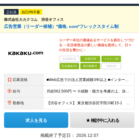
正社員
自己PR不要
株式会社カカクコム 渋谷オフィス
広告営業（リーダー候補）*価格. com*フレックスタイム制
ユーザー本位の価値あるサービスを創出しつづけ
る －生活者視点の新しい価値を提供して、日々
の生活を豊かに－
未経験歓迎
学歴不問
ベテランOK
完全週休2日
賞与複数月
面接1回
応募資格
■Web広告での法人営業経験3年以上 ■インターネット広告（運用型広告、ディスプレイ広告、アフィリエイト広告、タイアップ広告など）の営業経験、またはそれに準ずるWebマーケティング関連の実務経験 ■売
給与
月給562,500円 〜 ※経験・能力を考慮の上、決定します ※試用期間3カ月/期間中の雇用形態および処遇の変更はありません ※固定残業手当（35時間相当。超過分は支給） ※給与見直し年2回、賞与年1
勤務地
【渋谷オフィス】 東京都渋谷区宇田川町15-1 渋谷パルコDGビル ※（変更の範囲）会社の定める場所
求人を見る
検討中に入れる
掲載終了予定日：
2026.12.07