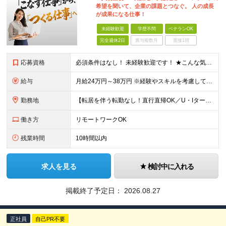
希望を聞いて、企業の課題とつなぐ。 人の成長
が成果になる仕事！
未経験歓迎
学歴不問
ベテランOK
完全週休2日
賞与複数月
面接1回
応募資格
必須条件はなし！ 未経験歓迎です！ ★こんな気持ち、ありませんか？ □毎月の数字に追われるのがしんどい □売って終わりの関係にモヤモヤする □お客様ともっと長く付き合いたい □IT業界に興味はある
給与
月給24万円～38万円 ※経験やスキルを考慮して決定します ※試用期間6ヵ月（期間中の待遇、雇用形態に差異なし）
勤務地
【転居を伴う転勤なし！直行直帰OK／U・Iターン歓迎】 大阪府大阪市北区梅田2-5-6 桜橋八千代ビル 3階 (変更の範囲)上記を除く当社関連勤務地
働き方
リモートワークOK
残業時間
10時間以内
求人を見る
検討中に入れる
掲載終了予定日：
2026.08.27
正社員
自己PR不要