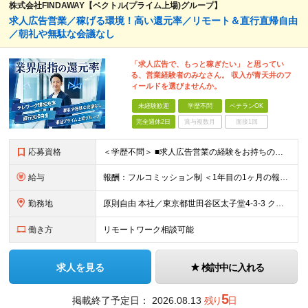
株式会社FINDAWAY【ベクトル(プライム上場)グループ】
求人広告営業／稼げる環境！高い還元率／リモート＆直行直帰自由
／朝礼や無駄な会議なし
「求人広告で、もっと稼ぎたい」 と思ってい
る、営業経験者のみなさん。 収入が青天井のフ
ィールドを選びませんか。
未経験歓迎
学歴不問
ベテランOK
完全週休2日
賞与複数月
面接1回
応募資格
＜学歴不問＞ ■求人広告営業の経験をお持ちの方 ※未経験の方も頑張りたい気持ちがある方は応募大歓迎致します。 ※第二新卒歓迎 ※社会人経験10年以上の方、歓迎
給与
報酬：フルコミッション制 ＜1年目の1ヶ月の報酬例＞ 月額報酬例：65万円～150万円
勤務地
原則自由 本社／東京都世田谷区太子堂4-3-3 クレアーレ三軒茶屋5F （変更の範囲：なし）
働き方
リモートワーク相談可能
求人を見る
検討中に入れる
5
掲載終了予定日：
2026.08.13
残り
日