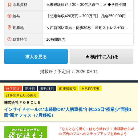
応募資格
≪未経験歓迎！20～30代活躍中！≫ ◆学歴不問
給与
【想定年収420万円～700万円】 月給350,000円～584,000円＋インセンティブ （基本給302,000円～505,000円、固定残業代48,000円～79,000円/月を含む） ※前職給
勤務地
＼西新宿駅直結・徒歩30秒！通勤ストレスゼロの好立地／ 東京都新宿区西新宿6-5-1新宿アイランドタワー26階 ※(変更の範囲)会社の指示による
残業時間
10時間以内
求人を見る
検討中に入れる
掲載終了予定日：
2026.09.14
終了間近
正社員
契約社員
面接情報有
自己PR不要
話を聞きたい応募可
株式会社ＦＯＲＣＬＥ
インサイドセールス*未経験OK*人柄重視*年休125日*残業少*面接1
回*新オフィス（7月移転）
「なんとなく働く」はもう終わり！ 未経験からW
eb広告のプロへのステップアップを始めよう