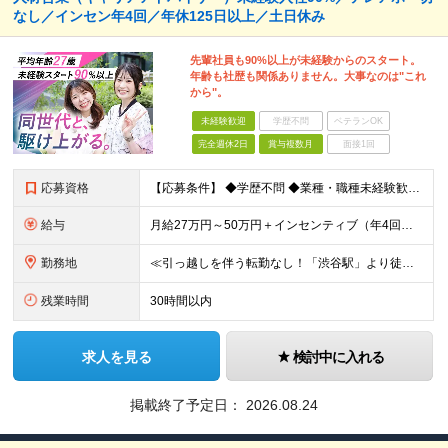
なし／インセン年4回／年休125日以上／土日休み
先輩社員も90%以上が未経験からのスタート。
年齢も社歴も関係ありません。大事なのは"これ
から"。
未経験歓迎
学歴不問
ベテランOK
完全週休2日
賞与複数月
面接1回
応募資格
【応募条件】 ◆学歴不問 ◆業種・職種未経験歓迎 ◆35歳以下の方（※若年層の長期キャリア形成のため） ＼入社者の多くが"人と関わる仕事"出身です！／ 「今の環境より、もっと成果にコミットしたい」
給与
月給27万円～50万円＋インセンティブ（年4回／社内規定による）＋業績賞与（年1回） ※固定残業代(月35時間分/58,000円~)を含みます。超過分は別途支給。 ※残業平均時間：25時間以内 ※経験
勤務地
≪引っ越しを伴う転勤なし！「渋谷駅」より徒歩5分≫ 【東京本社】 東京都渋谷区渋谷2丁目16-1 Daiwa渋谷宮益坂ビル5階 (変更の範囲)上記を除く当社関連勤務地
残業時間
30時間以内
求人を見る
検討中に入れる
掲載終了予定日：
2026.08.24