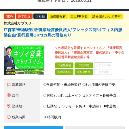
掲載終了予定日：
2026.08.31
NEW
終了間近
正社員
面接情報有
自己PR不要
話を聞きたい応募可
株式会社サブスリー
IT営業*未経験歓迎*健康経営優良法⼈*フレックス制*オフィス内服
装自由*直行直帰OK*3カ月の研修あり
＼各種認定を取得するホワイトさ／ 『健康経営
優良法人』『健康企業宣言 銀の認定』『中小企
業経営革新認定企業』等
未経験歓迎
学歴不問
ベテランOK
完全週休2日
賞与複数月
面接1回
応募資格
◇学歴不問・未経験歓迎 ◇3カ月間の研修で安心スタート！ ◇営業/IT業界経験者はより歓迎 【こんな方を歓迎します】 ・IT業界で営業に挑戦したい方 ・チームで協力しながら働きたい方 ・ガツガツしす
給与
◇月給23万円以上＋インセンティブ＋各種手当 ・残業代と交通費は別途支給 ・退職金や住宅手当など…福利厚生も充実！ 【経験者は経験・スキルに応じて優遇します】 月給25万円以上＋インセンティブ賞与2
勤務地
◇転勤なし ◇リモートあり（申請制） ■水道橋オフィス／東京都千代田区神田三崎町3-5-9 天翔オフィス水道橋7F ※敷地内全面禁煙
残業時間
10時間以内