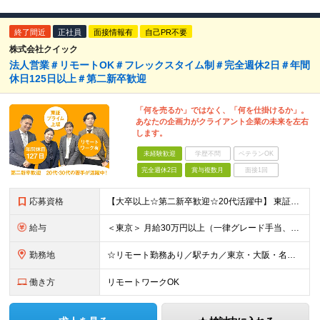
終了間近
正社員
面接情報有
自己PR不要
株式会社クイック
法人営業＃リモートOK＃フレックスタイム制＃完全週休2日＃年間
休日125日以上＃第二新卒歓迎
「何を売るか」ではなく、「何を仕掛けるか」。
あなたの企画力がクライアント企業の未来を左右
します。
未経験歓迎
学歴不問
ベテランOK
完全週休2日
賞与複数月
面接1回
応募資格
【大卒以上☆第二新卒歓迎☆20代活躍中】 東証プライム上場／フレックスタイム／年間休日125日以上／リモートワークOK！ 初めての転職という方も大歓迎です！ ◆業種未経験歓迎 ◆職種未経験歓迎 ◆中
給与
＜東京＞ 月給30万円以上（一律グレード手当、一律営業手当、一律地域手当含む）＋インセンティブ ※時間外労働42時間分を一律グレード手当として7万4117円支給。超過分は別途支給。 また一律営業手当と
勤務地
☆リモート勤務あり／駅チカ／東京・大阪・名古屋から希望OK☆ ＜東京オフィス＞ 〒107-0052 東京都港区赤坂1-11-30 赤坂一丁目センタービル3階 ＜大阪オフィス＞ 〒530-0018
働き方
リモートワークOK