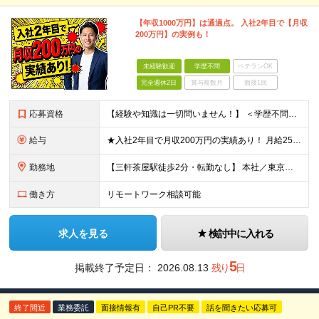
【年収1000万円】は通過点。 入社2年目で【月収
200万円】の実例も！
未経験歓迎
学歴不問
ベテランOK
完全週休2日
賞与複数月
面接1回
応募資格
【経験や知識は一切問いません！】 ＜学歴不問＞ ■職種・業種未経験の方、歓迎！ ※第二新卒歓迎 ※社会人経験10年以上の方、歓迎 当社では「謙虚に対応する姿勢」や「行動力」といった人柄を重視した
給与
★入社2年目で月収200万円の実績あり！ 月給25万円～29万円＋毎月支給インセンティブ+賞与年1回 ※上記はあくまで未経験入社の場合の最低保証額です。 ※固定残業代は含んでいません。別途残業代支給
勤務地
【三軒茶屋駅徒歩2分・転勤なし】 本社／東京都世田谷区太子堂4-3-3 クレアーレ三軒茶屋5F ※転勤はありません。 ※U・Iターン歓迎。 ※業務を自立遂行できるようになれば、リモートワークも上長と
働き方
リモートワーク相談可能
求人を見る
検討中に入れる
5
掲載終了予定日：
2026.08.13
残り
日
終了間近
業務委託
面接情報有
自己PR不要
話を聞きたい応募可