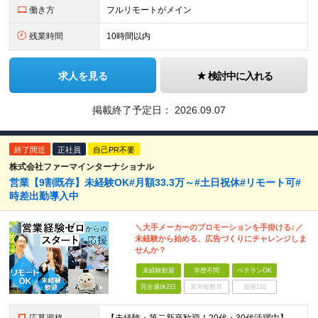
働き方
フルリモートがメイン
残業時間
10時間以内
求人を見る
検討中に入れる
掲載終了予定日：
2026.09.07
終了間近
正社員
自己PR不要
株式会社ファーマインターナショナル
営業【9割既存】未経験OK#月額33.3万～#土日祝休#リモート可#
時差出勤導入中
＼大手メーカーのプロモーションを手掛ける♪／
未経験から始める、広告づくりにチャレンジしま
せんか？
未経験歓迎
学歴不問
ベテランOK
完全週休2日
賞与複数月
面接1回