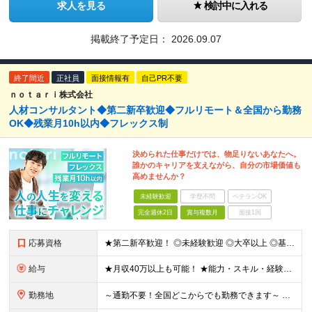
求人を見る
検討中に入れる
掲載終了予定日：
2026.09.07
終了間近
正社員
面接情報有
自己PR不要
ｎｏｔａｒｉ株式会社
人材コンサルタント◆第二新卒歓迎◆フルリモート＆全国から勤務
OK◆残業月10h以内◆フレックス制
決められた仕事だけでは、物足りないあなたへ。
誰かのキャリアを支えながら、自分の市場価値も
高めませんか？
未経験歓迎
学歴不問
ベテランOK
完全週休2日
賞与複数月
面接1回
応募資格
★第二新卒歓迎！ ◎未経験歓迎 ◎大卒以上 ◎基本的なPC操作（メール・Google Workspace等）ができる方 【こんな方を歓迎します】 ◎20代のうちに力をつけたい方 ◎人の人生やキャリア
給与
★月収40万以上も可能！ ★能力・スキル・経験を考慮した年収額を設定します ★年功序列ではなく、チャレンジを評価して給与に反映！ ■月給20万円～40万円＋決算賞与 ※経験・スキルを考慮のうえ決定し
勤務地
～通勤不要！全国どこからでも勤務できます～ ■完全在宅勤務のため、業務はご自宅で行っていただきます 【本社】 東京都港区南青山3-8-40 青山センタービル2階 ※変更の範囲：上記を除く当社関連勤