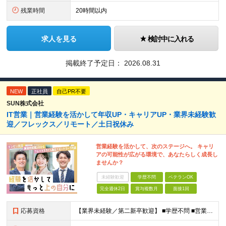
残業時間
20時間以内
求人を見る
検討中に入れる
掲載終了予定日：
2026.08.31
NEW
正社員
自己PR不要
SUN株式会社
IT営業｜営業経験を活かして年収UP・キャリアUP・業界未経験歓
迎／フレックス／リモート／土日祝休み
営業経験を活かして、次のステージへ。 キャリ
アの可能性が広がる環境で、あなたらしく成長し
ませんか？
未経験歓迎
学歴不問
ベテランOK
完全週休2日
賞与複数月
面接1回
応募資格
【業界未経験／第二新卒歓迎】 ■学歴不問 ■営業経験をお持ちの方（業界・年数不問） ◎不動産・代理店営業・メーカー営業など異業種出身メンバーが活躍中！ ～優遇～ ■IT業界、人材業界の営業経験者歓