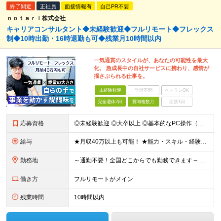
終了間近
正社員
面接情報有
自己PR不要
ｎｏｔａｒｉ株式会社
キャリアコンサルタント◆未経験歓迎◆フルリモート◆フレックス
制◆10時出勤・16時退勤も可◆残業月10時間以内
一気通貫のスタイルが、あなたの可能性を最大
化。 急成長中の自社サービスに携わり、感情が
揺さぶられる仕事を。
未経験歓迎
学歴不問
ベテランOK
完全週休2日
賞与複数月
面接1回
応募資格
◎未経験歓迎 ◎大卒以上 ◎基本的なPC操作（メール・Google Workspace等）ができる方 ★第二新卒の方も歓迎！ 【こんな方にピッタリです】 ◎丁寧な調整やサポートが得意 ◎成長企業で裁
給与
★月収40万以上も可能！ ★能力・スキル・経験を考慮した年収額を設定します ■月給20万円～40万円＋決算賞与 ※経験・スキルを考慮のうえ決定します ※給与にはみなし残業代40時間分を含む。そのほか
勤務地
～通勤不要！全国どこからでも勤務できます～ ■完全在宅勤務のため、業務はご自宅で行っていただきます 【本社】 東京都港区南青山3-8-40 青山センタービル2階 ※変更の範囲：上記を除く当社関連勤
働き方
フルリモートがメイン
残業時間
10時間以内