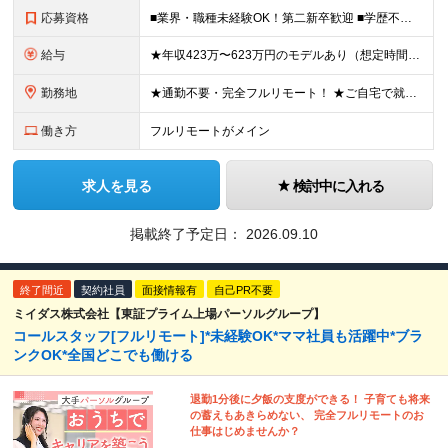
応募資格
■業界・職種未経験OK！第二新卒歓迎 ■学歴不問 ■営業や販売サービス業・カスタマーサポートなど、顧客折衝経験をお持ちの方 ＜契約更新あり＞ 初回2ヵ月、2回目3ヵ月、3回目以降6ヵ月 ※目標の達
給与
★年収423万〜623万円のモデルあり（想定時間外手当10時間分含む） ★半年に一度ドカンと支給のボーナスあり（半年に1度最大150万円） 月給25万円〜＋各種手当＋インセンティブ ＊リモートワーク
勤務地
★通勤不要・完全フルリモート！ ★ご自宅で就業いただきます ……………………………………… 東京都品川区北品川5-1-18 住友不動産大崎ツインビル東館 ┗JR山手線・埼京線・湘南新宿ライン・りんかい
働き方
フルリモートがメイン
求人を見る
検討中に入れる
掲載終了予定日：
2026.09.10
終了間近
契約社員
面接情報有
自己PR不要
ミイダス株式会社【東証プライム上場パーソルグループ】
コールスタッフ[フルリモート]*未経験OK*ママ社員も活躍中*ブラ
ンクOK*全国どこでも働ける
退勤1分後に夕飯の支度ができる！ 子育ても将来
の蓄えもあきらめない、 完全フルリモートのお
仕事はじめませんか？