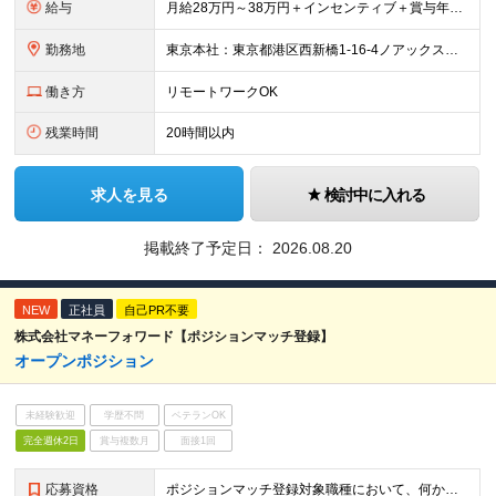
給与
月給28万円～38万円＋インセンティブ＋賞与年2回 ※経験・能力などを考慮して、優遇します。 ※固定残業代（30時間分、4万7334円以上）を含む。超過分は別途支給します。 ※6ヶ月間の試用期間があ
勤務地
東京本社：東京都港区西新橋1-16-4ノアックスビル3階 九州支社：福岡県福岡市博多区博多駅東2-5-28博多偕成ビル2階 ◎転勤はありません。 ◎週2～3回リモート可能です！ (変更の範囲)なし
働き方
リモートワークOK
残業時間
20時間以内
求人を見る
検討中に入れる
掲載終了予定日：
2026.08.20
NEW
正社員
自己PR不要
株式会社マネーフォワード【ポジションマッチ登録】
オープンポジション
未経験歓迎
学歴不問
ベテランOK
完全週休2日
賞与複数月
面接1回
応募資格
ポジションマッチ登録対象職種において、何かしらの知識・経験を有する方 【活かせる経験・スキル】 ポジションマッチ登録対象職種に関連する知識・経験