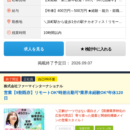
応募資格
【未経験・第二新卒歓迎！20代・30代活躍中】 ●学歴不問 ●職種・業界未経験歓迎！ ★特別な営業スキルや専門知識は不問です ＼こんな方にピッタリの環境です／ ★毎日テレアポを繰り返す営業から脱却し
給与
【年俸】400万円～500万円 ★経験・能力・前職の給与等を最大限考慮の上、当社規定により決定します。 ※年俸額を12分割し、月々1/12（33.3万円～41.6万円）ずつ支給します。 ※月額に調整
勤務地
＼浜町駅から徒歩1分の駅チカオフィス！リモート勤務可◎／ 【本社】東京都中央区日本橋浜町2-31-1 浜町センタービル9F (変更の範囲)上記を除く当社関連勤務地
残業時間
10時間以内
求人を見る
検討中に入れる
掲載終了予定日：
2026.09.07
終了間近
正社員
自己PR不要
株式会社ファーマインターナショナル
営業【9割既存】リモートOK*時差出勤可*業界未経験OK*年休120
日
＼正解が一つではない面白さ／【医療業界特化の
広告代理店】 寄り添った提案と関係性構築メイ
ンの営業スタイル！
未経験歓迎
学歴不問
ベテランOK