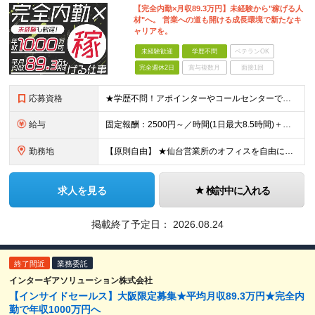
【完全内勤×月収89.3万円】未経験から"稼げる人
材"へ。 営業への道も開ける成長環境で新たなキ
ャリアを。
未経験歓迎
学歴不問
ベテランOK
完全週休2日
賞与複数月
面接1回
応募資格
★学歴不問！アポインターやコールセンターでの実務経験がある方歓迎！ ★未経験OK ■努力が正当に評価される環境で働きたい ■明確な成果報酬で、頑張った分だけ稼ぎたい ■電話でのコミュニケーションに抵
給与
固定報酬：2500円～／時間(1日最大8.5時間)＋高額インセンティブ ※上記の固定報酬時間額にインセンティブ（下記参照）が加算されます ※試用期間はございません 毎月25日締め（前月26日からカウ
勤務地
【原則自由】 ★仙台営業所のオフィスを自由に利用！ ★最寄駅から徒歩3分でアクセスも抜群！ ※業務都合により出社いただく場合あり ※転勤なし 【仙台営業所】 宮城県仙台市泉区泉中央一丁目9-2 ア
求人を見る
検討中に入れる
掲載終了予定日：
2026.08.24
終了間近
業務委託
インターギアソリューション株式会社
【インサイドセールス】大阪限定募集★平均月収89.3万円★完全内
勤で年収1000万円へ