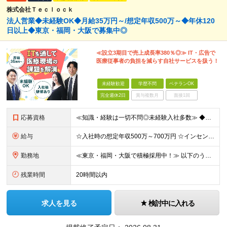
株式会社Ｔｅｃｌｏｃｋ
法人営業◆未経験OK◆月給35万円～/想定年収500万～◆年休120
日以上◆東京・福岡・大阪で募集中◎
≪設立3期目で売上成長率380％◎≫ IT・広告で
医療従事者の負担を減らす自社サービスを扱う！
未経験歓迎
学歴不問
ベテランOK
完全週休2日
賞与複数月
面接1回
応募資格
≪知識・経験は一切不問◎未経験入社多数≫ ◆未経験・第二新卒OK ◆学歴不問 ～このような方を歓迎します！～ ◇社会貢献性の高い仕事をしたい ◇医療業界に興味がある ◇今より生活を1ランクアップさ
給与
☆入社時の想定年収500万～700万円 ☆インセン年12回／1年目で1000万円も目指せる ☆社員の半数以上が年収800万円超え 月給35万円～＋インセンティブ＋各種手当 ※経験・スキルに応じて決
勤務地
≪東京・福岡・大阪で積極採用中！≫ 以下のうち、希望に合わせて配属いたします。 【東京本社】 東京都港区芝1-9-3 芝マツラビル4F 【大阪支店】 大阪府大阪市西区西本町1丁目5番20号 サーミ
残業時間
20時間以内
求人を見る
検討中に入れる