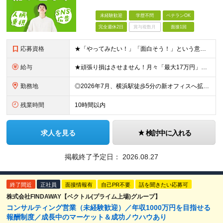
未経験歓迎
学歴不問
ベテランOK
完全週休2日
賞与複数月
面接1回
応募資格
★「やってみたい！」「面白そう！」という意欲重視の採用です！ ★新オフィスのスタートメンバー募集！ ◎学歴・経験一切不問！未経験・第二新卒大歓迎 ◎基本的なPCスキル（文字入力レベルでOK） ＼こ
給与
★頑張り損はさせません！月々「最大17万円」のインセンティブ支給！ 【月収イメージ】 ・月収33.5万円（月給23万5000円＋インセンティブ10万円） ・月収47.5万円（月給30万円＋インセンティ
勤務地
◎2026年7月、横浜駅徒歩5分の新オフィスへ拡大移転！ ◎転勤なし！U・Iターンも歓迎 ◎横浜駅から徒歩6分の好アクセス ≪本社≫ 神奈川県横浜市神奈川区金港町7−3 ★2026年7月より、横浜
残業時間
10時間以内
求人を見る
検討中に入れる
掲載終了予定日：
2026.08.27
終了間近
正社員
面接情報有
自己PR不要
話を聞きたい応募可
株式会社FINDAWAY【ベクトル(プライム上場)グループ】
コンサルティング営業（未経験歓迎）／年収1000万円を目指せる
報酬制度／成長中のマーケット＆成功ノウハウあり