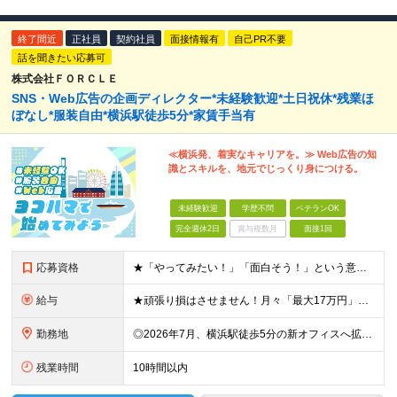
終了間近
正社員
契約社員
面接情報有
自己PR不要
話を聞きたい応募可
株式会社ＦＯＲＣＬＥ
SNS・Web広告の企画ディレクター*未経験歓迎*土日祝休*残業ほ
ぼなし*服装自由*横浜駅徒歩5分*家賃手当有
≪横浜発、着実なキャリアを。≫ Web広告の知
識とスキルを、地元でじっくり身につける。
未経験歓迎
学歴不問
ベテランOK
完全週休2日
賞与複数月
面接1回
応募資格
★「やってみたい！」「面白そう！」という意欲重視の採用です！ ★新オフィスのスタートメンバー募集！ ◎学歴・経験一切不問！未経験・第二新卒大歓迎 ◎基本的なPCスキル（文字入力レベルでOK） ＼こ
給与
★頑張り損はさせません！月々「最大17万円」のインセンティブ支給！ 【月収イメージ】 ・月収33.5万円（月給23万5000円＋インセンティブ10万円） ・月収47.5万円（月給30万円＋インセンティ
勤務地
◎2026年7月、横浜駅徒歩5分の新オフィスへ拡大移転！ ◎転勤なし！U・Iターンも歓迎 ◎横浜駅から徒歩6分の好アクセス ≪本社≫ 神奈川県横浜市神奈川区金港町7−3 ★2026年7月より、横浜
残業時間
10時間以内