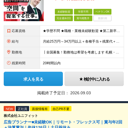
未経験歓迎
学歴不問
ベテランOK
完全週休2日
賞与複数月
面接1回
応募資格
★学歴不問 ★職種・業種未経験歓迎 ★第二新卒歓迎 ＜こんな方にオススメ＞ ◎一つの商材ではなく、幅広い提案で勝負したい ◎成長企業でスケールの大きい仕事に挑戦したい ◎実力を評価されたい＆腰を据え
給与
月給25万円～34万円以上＋各種手当＋残業代＋賞与年2回 初年度想定年収：348万円～ ※経験・能力を考慮のうえ優遇します。 ※上記にはエリア給（10,000円～15,000円）、見込み残業代（20
勤務地
┃全国募集！勤務地は希望を考慮します 札幌・仙台・東京・横浜・金沢・名古屋・大阪・京都・広島・福岡 募集 ※上記のほか、全国に拠点あり ※キャリアアップやキャリアシフトに伴う転勤も一部ありますが、基
残業時間
20時間以内
求人を見る
検討中に入れる
掲載終了予定日：
2026.09.03
NEW
正社員
面接情報有
自己PR不要
株式会社ユニフィット
広告プランナー■未経験OK｜リモート・フレックス可｜賞与年2回
＋決算賞与｜年休126日｜土日祝休み