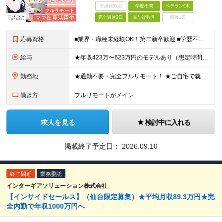
未経験歓迎
学歴不問
ベテランOK
完全週休2日
賞与複数月
面接1回
応募資格
■業界・職種未経験OK！第二新卒歓迎 ■学歴不問 ■営業や販売サービス業・カスタマーサポートなど、顧客折衝経験をお持ちの方 ＜契約更新あり＞ 初回2ヵ月、2回目3ヵ月、3回目以降6ヵ月 ※目標の達
給与
★年収423万〜623万円のモデルあり（想定時間外手当10時間分含む） ★半年に一度ドカンと支給のボーナスあり（半年に1度最大150万円） 月給25万円〜＋各種手当＋インセンティブ ＊リモートワーク
勤務地
★通勤不要・完全フルリモート！ ★ご自宅で就業いただきます ……………………………………… 東京都品川区北品川5-1-18 住友不動産大崎ツインビル東館 ┗JR山手線・埼京線・湘南新宿ライン・りんかい
働き方
フルリモートがメイン
求人を見る
検討中に入れる
掲載終了予定日：
2026.09.10
終了間近
業務委託
インターギアソリューション株式会社
【インサイドセールス】（仙台限定募集）★平均月収89.3万円★完
全内勤で年収1000万円へ