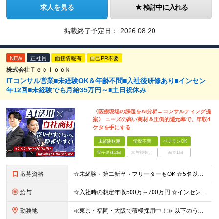
求人を見る
検討中に入れる
掲載終了予定日：
2026.08.20
NEW
正社員
面接情報有
自己PR不要
株式会社Ｔｅｃｌｏｃｋ
ITコンサル営業■未経験OK＆年齢不問■入社後研修あり■インセン
年12回■未経験でも月給35万円～■土日祝休み
〈医療現場の課題をAI分析→コンサルティング提
案〉 ニーズの高い商材＆圧倒的還元率で、年収4
ケタを手にする
未経験歓迎
学歴不問
ベテランOK
完全週休2日
賞与複数月
面接1回
応募資格
☆未経験・第二新卒・フリーターもOK ☆5名以上の積極採用中！ ※学歴不問 ～このような方を歓迎します！～ ■今より生活を1ランクアップさせたい ■年収1000万円を目指したい ■営業スキルを身に付
給与
☆入社時の想定年収500万～700万円 ☆インセン年12回／1年目で1000万円も目指せる ☆社員の半数以上が年収800万円超え 月給35万円～＋インセンティブ＋各種手当 ※経験・スキルに応じて決
勤務地
≪東京・福岡・大阪で積極採用中！≫ 以下のうち、希望に合わせて配属いたします。 【東京本社】 東京都港区芝1-9-3 芝マツラビル4F 【大阪支店】 大阪府大阪市西区西本町1丁目5番20号 サーミ