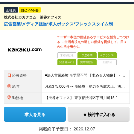
正社員
自己PR不要
株式会社カカクコム 渋谷オフィス
広告営業/メディア担当*求人ボックス*フレックスタイム制
ユーザー本位の価値あるサービスを創出しつづけ
る －生活者視点の新しい価値を提供して、日々
の生活を豊かに－
未経験歓迎
学歴不問
ベテランOK
完全週休2日
賞与複数月
面接1回
応募資格
■法人営業経験 ※学歴不問 【求める人物像】 ・自ら営業計画を立て、目標達成のため思考し、自律して業務遂行ができる方 ・変化を楽しむことができ、既存のやり方や慣習にとらわれずにポジティブに物事を考え
給与
月給375,000円 〜 ※経験・能力を考慮の上、決定します ※試用期間3カ月/期間中の雇用形態および処遇の変更はありません ※固定残業手当（35時間相当。超過分は支給） ※給与見直し年2回、賞与年1
勤務地
【渋谷オフィス】 東京都渋谷区宇田川町15-1 渋谷パルコDGビル ※（変更の範囲）会社の定める場所
求人を見る
検討中に入れる
掲載終了予定日：
2026.12.07