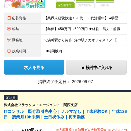
完全週休2日
賞与複数月
面接1回
応募資格
【業界未経験歓迎！20代・30代活躍中】 ●学歴不問 ●何らかの営業経験をお持ちの方（職種・業界・年数不問） ★無形営業・有形営業どちらの経験も活かせます！ ＼こんな方にピッタリの環境です／ ★テレ
給与
【年俸】450万円～600万円 ★経験・能力・前職の給与等を最大限考慮の上、当社規定により決定します。 ※年俸額を12分割し、月々1/12（37.5万円～50万円）ずつ支給します。 ※月額に調整給と
勤務地
＼浜町駅から徒歩1分の駅チカオフィス！／ 【本社】東京都中央区日本橋浜町2-31-1 浜町センタービル9F (変更の範囲)上記を除く当社関連勤務地
残業時間
10時間以内
求人を見る
検討中に入れる
掲載終了予定日：
2026.09.07
正社員
株式会社フラックス・エージェント 関西支店
ITコンサル｜既存取引先中心｜ノルマなし｜IT未経験OK｜年休126
日｜残業月10h未満｜土日祝休み｜梅田勤務
≪人柄重視！IT知識ゼロ大歓迎◎≫ エンジニアの