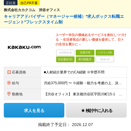
正社員
自己PR不要
株式会社カカクコム 渋谷オフィス
キャリアアドバイザー（マネージャー候補）*求人ボックス転職エ
ージェント*フレックスタイム制
ユーザー本位の価値あるサービスを創出しつづけ
る －生活者視点の新しい価値を提供して、日々
の生活を豊かに－
未経験歓迎
学歴不問
ベテランOK
完全週休2日
賞与複数月
面接1回
応募資格
■人材紹介業界でのCA経験 ※学歴不問
給与
月給375,000円 〜 ※経験・能力を考慮の上、決定します ※試用期間3カ月/期間中の雇用形態および処遇の変更はありません ※固定残業手当（35時間相当。超過分は支給） ※給与見直し年2回、賞与年1
勤務地
【渋谷オフィス】 東京都渋谷区宇田川町15-1 渋谷パルコDGビル ※（変更の範囲）会社の定める場所
求人を見る
検討中に入れる
掲載終了予定日：
2026.12.07