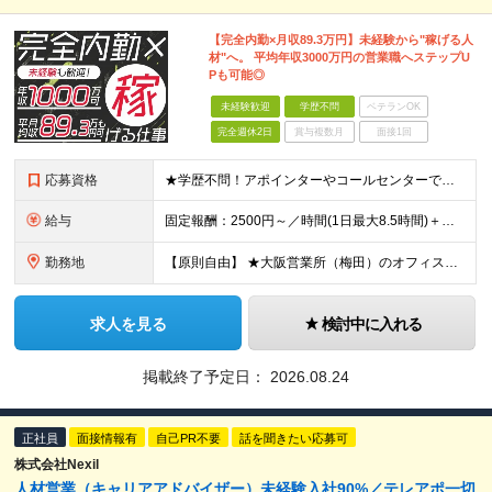
【完全内勤×月収89.3万円】未経験から"稼げる人
材"へ。 平均年収3000万円の営業職へステップU
Pも可能◎
未経験歓迎
学歴不問
ベテランOK
完全週休2日
賞与複数月
面接1回
応募資格
★学歴不問！アポインターやコールセンターでの実務経験がある方歓迎！ ★未経験OK ■努力が正当に評価される環境で働きたい ■明確な成果報酬で、頑張った分だけ稼ぎたい ■電話でのコミュニケーションに抵
給与
固定報酬：2500円～／時間(1日最大8.5時間)＋高額インセンティブ ※上記の固定報酬時間額にインセンティブ（下記参照）が加算されます ※試用期間はございません 毎月25日締め（前月26日からカウ
勤務地
【原則自由】 ★大阪営業所（梅田）のオフィスを自由に利用！ ★最寄駅から徒歩3分でアクセスも抜群！ ※業務都合により出社いただく場合あり ※転勤なし 【大阪営業所】 大阪府大阪市北区梅田2-5-6
求人を見る
検討中に入れる
掲載終了予定日：
2026.08.24
正社員
面接情報有
自己PR不要
話を聞きたい応募可
株式会社Nexil
人材営業（キャリアアドバイザー）未経験入社90%／テレアポ一切