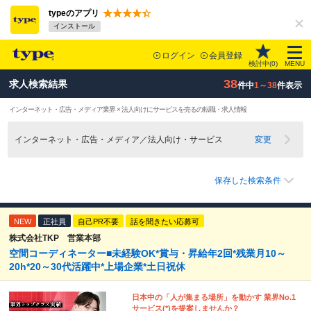
typeのアプリ
インストール
ログイン
会員登録
検討中(
0
)
MENU
38
求人検索結果
件中
1～38
件表示
インターネット・広告・メディア業界 × 法人向けにサービスを売るの転職・求人情報
インターネット・広告・メディア／法人向け・サービス
変更
保存した検索条件
NEW
正社員
自己PR不要
話を聞きたい応募可
株式会社TKP 営業本部
空間コーディネーター■未経験OK*賞与・昇給年2回*残業月10～
20h*20～30代活躍中*上場企業*土日祝休
日本中の「人が集まる場所」を動かす 業界No.1
サービス(*)を提案しませんか？