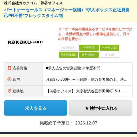
株式会社カカクコム 渋谷オフィス
パートナーセールス（マネージャー候補）*求人ボックス正社員自
己PR不要*フレックスタイム制
ユーザー本位の価値あるサービスを創出しつづけ
る －生活者視点の新しい価値を提供して、日々
の生活を豊かに－
未経験歓迎
学歴不問
ベテランOK
完全週休2日
賞与複数月
面接1回
応募資格
■求人広告の営業経験 ※学歴不問
給与
月給375,000円 〜 ※経験・能力を考慮の上、決定します ※試用期間3カ月/期間中の雇用形態および処遇の変更はありません ※固定残業手当（35時間相当。超過分は支給） ※給与見直し年2回、賞与年1
勤務地
【渋谷オフィス】 東京都渋谷区宇田川町15-1 渋谷パルコDGビル ※（変更の範囲）会社の定める場所
求人を見る
検討中に入れる
掲載終了予定日：
2026.12.07