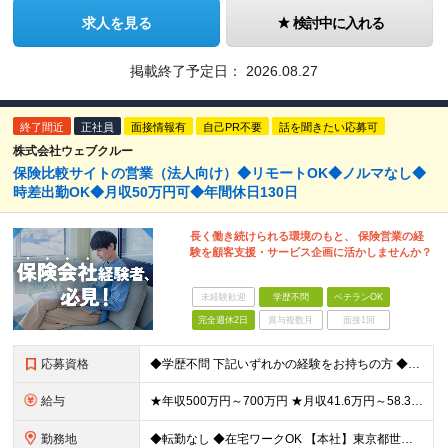
求人を見る
検討中に入れる
掲載終了予定日：
2026.08.27
終了間近
正社員
面接情報有
自己PR不要
話を聞きたい応募可
株式会社ウェブクルー
保険比較サイトの営業（法人向け）◆リモートOK◆ノルマなし◆
時差出勤OK◆月収50万円可◆年間休日130日
長く働き続けられる環境のもと、 保険営業の経
験を顧客支援・サービス企画に活かしませんか？
未経験歓迎
学歴不問
ベテランOK
完全週休2日
賞与複数月
面接1回
応募資格
◆学歴不問 下記いずれかの経験をお持ちの方 ◆保険営業のご経験がある方(個人・法人／保険の種類不問) ◆保険会社・保険代理店勤務のご経験がある方 ＜こんな方をお待ちしています！＞ ◇経験を活かしな
給与
★年収500万円～700万円 ★月収41.6万円～58.3万円 ★半期ごとに適正に目標を評価し、給与を上げやすい環境 ◆半期年俸制：250万～350万円 ※月々1/6（月収41.6万円～58.3万円
勤務地
◆転勤なし ◆在宅ワークOK 【本社】東京都世田谷区三軒茶屋2-11-22 サンタワーズセンタービル4F オフィスの周りには飲食チェーン店やオシャレなカフェ、居酒屋などが多数。 ランチも夕飯も楽し