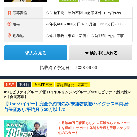
応募資格
◇学歴不問・年齢不問 ≪必須条件（いずれかに該当する方）≫ ・第二種電気工事士以上の有資格者 ・電気工事の実務経験がある方（目安1年以上／店舗・オフィス・工場など業態不問） ※「資格はこれから取り
給与
≪年収400～800万円≫ ◇月給：33.3万円～66.6万円 ◇残業代別途全額支給 ◇昇給年2回（実力次第でスピード昇給可能） スキル・経験に応じた評価制度 ￣￣￣￣￣￣￣￣￣￣￣￣￣ 新規事業の
勤務地
◇本社勤務（東京・新宿） ◇首都圏中心に工事を担当 【勤務地】 東京都新宿区西新宿8-17-1 住友不動産新宿グランドタワー36F 【アクセス】 ・東京メトロ丸ノ内線「西新宿駅」徒歩3分 ・JR「
求人を見る
検討中に入れる
掲載終了予定日：
2026.09.03
NEW
正社員
自己PR不要
話を聞きたい応募可
IBIモビリティグループ:旧ロイヤルリムジングループ<IBIモビリティ(株)/(株)Z
>【合同募集】
【Uberハイヤー】完全予約制のみ/未経験歓迎/ハイクラス車両/給
与保証あり/平均月収50万以上/Z
＼月給40万円保証あり／ 未経験からアルファー
ドを運転！ サポート体制も待遇も手厚いから安
心のスタート