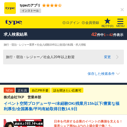
typeのアプリ
インストール
ログイン
会員登録
検討中(
0
)
MENU
42
求人検索結果
件中
1～42
件表示
旅行・宿泊・レジャー業界 × 社会人経験20年以上歓迎の転職・求人情報
旅行・宿泊・レジャー／社会人20年以上歓迎
変更
保存した検索条件
NEW
正社員
自己PR不要
話を聞きたい応募可
株式会社TKP 営業本部
イベント空間プロデューサー/未経験OK/残業月15h以下/豊富な福
利厚生/全国募集/平均有給取得日数14.9日
日本を代表する企業のイベントの裏側を支える！
業界シェア率No.1(*)の上場企業で働こう。