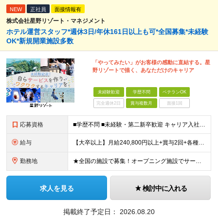
NEW
正社員
面接情報有
株式会社星野リゾート・マネジメント
ホテル運営スタッフ*週休3日/年休161日以上も可*全国募集*未経験
OK*新規開業施設多数
「やってみたい」がお客様の感動に直結する。星
野リゾートで描く、あなただけのキャリア
未経験歓迎
学歴不問
ベテランOK
完全週休2日
賞与複数月
面接1回
応募資格
■学歴不問 ■未経験・第二新卒歓迎 キャリア入社のメンバーは元美容師、営業、教員などさまざま！ これまでの経験やあなたらしい視点を活かして よりよいサービスを生み出していきましょう！
給与
【大卒以上】月給240,800円以上+賞与2回+各種手当 【短大・専門学校卒】月給204,400円以上+賞与2回+各種手当 【上記以外】月給187,000円以上+賞与2回+各種手当 ※経験、資格、能
勤務地
★全国の施設で募集！オープニング施設でサービスを作っていきたい方は大歓迎！ ★希望しない転勤は原則なし 【積極採用エリア】 ■界 蔵王（26年10月開業予定） ※開業前に入社された場合、全国の星野リ
求人を見る
検討中に入れる
掲載終了予定日：
2026.08.20