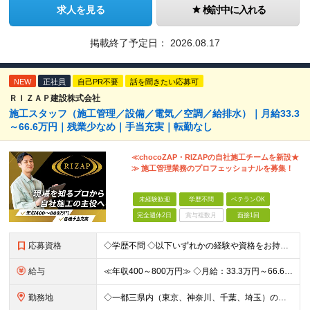
求人を見る
検討中に入れる
掲載終了予定日：
2026.08.17
NEW
正社員
自己PR不要
話を聞きたい応募可
ＲＩＺＡＰ建設株式会社
施工スタッフ（施工管理／設備／電気／空調／給排水）｜月給33.3
～66.6万円｜残業少なめ｜手当充実｜転勤なし
≪chocoZAP・RIZAPの自社施工チームを新設★
≫ 施工管理業務のプロフェッショナルを募集！
未経験歓迎
学歴不問
ベテランOK
完全週休2日
賞与複数月
面接1回
応募資格
◇学歴不問 ◇以下いずれかの経験や資格をお持ちの方 ≪対象経験≫ ・店舗内装工事（フィットネス・飲食・物販など）の施工管理経験をお持ちの方 ・電気工事の実務経験（1年以上目安/業態不問） ・空調設備
給与
≪年収400～800万円≫ ◇月給：33.3万円～66.6万円 ◇残業代別途支給 ◇昇給年2回（実力次第でスピード昇給可能） スキル・経験に応じた評価制度 ￣￣￣￣￣￣￣￣￣￣￣￣￣ 新設チームのた
勤務地
◇一都三県内（東京、神奈川、千葉、埼玉）の店舗 ※転勤なし ◇chocoZAP・RIZAP等の店舗施工を担当 【勤務エリア】 東京都、神奈川県、埼玉県、千葉県 【本社所在地】 東京都新宿区西新宿8