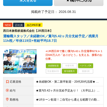
求人を見る
検討中に入れる
掲載終了予定日：
2026.08.31
NEW
正社員
自己PR不要
西日本旅客鉄道株式会社【JR西日本】
運輸職スタッフ／未経験OK／賞与5.42ヶ月分支給予定／残業月
11h程／年休119日+有給平均18.7日
≪JR西日本で働く/賞与5.42ヶ月/定着率92％≫ 1
日500万人の「ありがとう」を支える、接客のお
仕事。
未経験歓迎
学歴不問
ベテランOK
完全週休2日
賞与複数月
面接1回
応募資格
★未経験OK・第二新卒歓迎・20代30代活躍★ ☆高卒以上 ☆社会人経験（就労経験）がある方 業界・ポジション・年数は不問です！ 「誰もが知る大手企業で働きたい」 「1人より、チームで仕事がした
給与
★賞与5.42ヶ月分支給予定あり！ （大卒以上）月給24万1,692円～39万5,780円＋各種手当＋賞与2回 （高卒以上）月給22万2,662円～39万5,780円＋各種手当＋賞与2回 ※上記は
勤務地
★U/Iターン歓迎！ご自宅から通える範囲での勤務となります ★JR西日本本社（大阪市北区）または、当社事業エリア内（北陸から北九州まで）の各支社で勤務 ※関西に本社あり※ 〈近畿エリア〉 三重県（