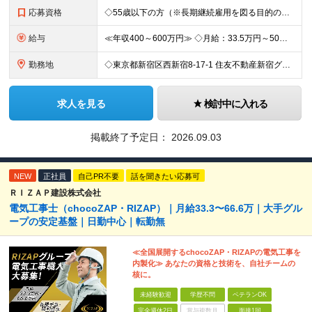
応募資格
◇55歳以下の方（※長期継続雇用を図る目的のため） ◇以下の必須スキルをお持ちの方 ≪必須スキル≫ ・BtoBの法人営業経験のある方 ・一都三県での勤務が可能な方 ※学歴不問 ≪歓迎スキル≫ ・内
給与
≪年収400～600万円≫ ◇月給：33.5万円～50万円 ◇残業代別途支給（固定残業代なし） ◇昇給年2回 実力・実績に応じた評価制度 ￣￣￣￣￣￣￣￣￣￣￣￣￣ 新設ポジションのため、あなたの実
勤務地
◇東京都新宿区西新宿8-17-1 住友不動産新宿グランドタワー36F ◇現地（店舗・取引先）へ出向く場合もあります 【本社所在地】 東京都新宿区西新宿8-17-1 住友不動産新宿グランドタワー36F
求人を見る
検討中に入れる
掲載終了予定日：
2026.09.03
NEW
正社員
自己PR不要
話を聞きたい応募可
ＲＩＺＡＰ建設株式会社
電気工事士（chocoZAP・RIZAP）｜月給33.3〜66.6万｜大手グル
ープの安定基盤｜日勤中心｜転勤無
≪全国展開するchocoZAP・RIZAPの電気工事を
内製化≫ あなたの資格と技術を、自社チームの
核に。
未経験歓迎
学歴不問
ベテランOK
完全週休2日
賞与複数月
面接1回