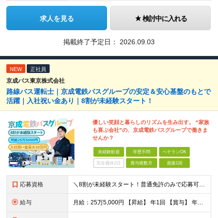
求人を見る
検討中に入れる
掲載終了予定日：
2026.09.03
NEW
正社員
京成バス東京株式会社
路線バス運転士｜京成電鉄バスグループの安定＆安心基盤のもとで
活躍｜入社祝い金あり｜8割が未経験スタート！
優しい笑顔と暮らしのリズムを生み出す。 “家族
も喜ぶ会社”の、京成電鉄バスグループで働きま
せんか？
未経験歓迎
学歴不問
ベテランOK
完全週休2日
賞与複数月
面接1回
応募資格
＼8割が未経験スタート！普通免許のみで応募可能／★先輩の大多数が異職種出身★男女共に育休取得実績あり★U・Iターン歓迎 【必須条件】 普通自動車運転免許取得後3年以上経過（AT可） ※大型二種免許を
給与
月給：25万5,000円 【昇給】 年1回 【賞与】 年2回（7月・12月） 【諸手当】 ・時間外手当 ・夜勤手当 ・中休手当 ・年末年始手当 ・通勤手当 ・高速バスキロ手当 ・深夜バス運行手当