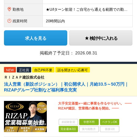
勤務地
★U/Iターン歓迎！ご自宅から通える範囲での勤務となります ★JR西日本本社（大阪市北区）または、当社事業エリア内（北陸から北九州まで）の各支社で勤務 ※関西に本社あり※ 〈近畿エリア〉 三重県（
残業時間
20時間以内
求人を見る
検討中に入れる
掲載終了予定日：
2026.08.31
NEW
正社員
自己PR不要
話を聞きたい応募可
ＲＩＺＡＰ建設株式会社
法人営業（新設ポジション）｜初公開求人｜月給33.5～50万円｜
RIZAPグループ社割など福利厚生充実
大手安定基盤×一緒に事業を作るやりがい。 ━━
RIZAP建設、営業職の募集を開始。━━
未経験歓迎
学歴不問
ベテランOK
完全週休2日
賞与複数月
面接1回