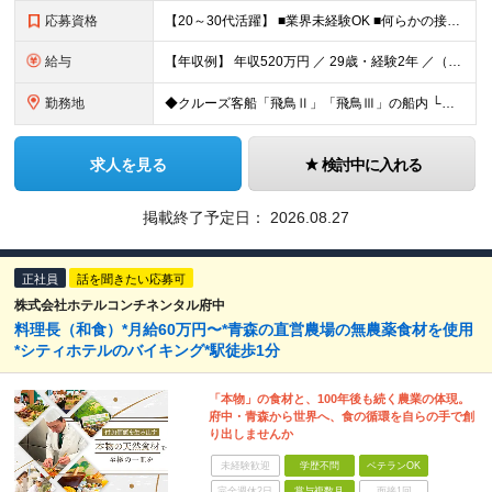
応募資格
【20～30代活躍】 ■業界未経験OK ■何らかの接客経験をお持ちの方 ■学歴不問 ～こんな方にピッタリ～ ・同世代の明るい仲間と一緒に楽しく働きたい方 ・長期休暇を使って海外旅行を満喫したい方 ・
給与
【年収例】 年収520万円 ／ 29歳・経験2年 ／（賞与年2回・各種手当を含む） 年収680万円 ／ 34歳・経験5年 ／（賞与年2回・各種手当を含む） ◆月給20万450円～29万3000円＋各
勤務地
◆クルーズ客船「飛鳥Ⅱ」「飛鳥Ⅲ」の船内 └乗船地・下船地はクルーズスケジュールにより異なります（横浜、神戸、全国各地および海外） └配属先の船に直接乗船していただきます └乗船地まで／下船地からの交
求人を見る
検討中に入れる
掲載終了予定日：
2026.08.27
正社員
話を聞きたい応募可
株式会社ホテルコンチネンタル府中
料理長（和食）*月給60万円〜*青森の直営農場の無農薬食材を使用
*シティホテルのバイキング*駅徒歩1分
「本物」の食材と、100年後も続く農業の体現。
府中・青森から世界へ、食の循環を自らの手で創
り出しませんか
未経験歓迎
学歴不問
ベテランOK
完全週休2日
賞与複数月
面接1回