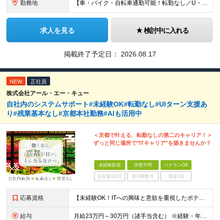
勤務地
【車・バイク・自転車通勤可能！転勤なし／U・Iターン歓迎】 ▼京成バス東京営業所一覧 ◇葛飾営業所 東京都葛飾区奥戸2-6-10 └京成線「京成立石駅」より徒歩11分 ◇江戸川営業所 東京都江戸川
求人を見る
検討中に入れる
掲載終了予定日：
2026.08.17
NEW
正社員
株式会社アール・エー・キュー
自社内のシステムサポート#未経験OK#転勤なし#UIターン支援あ
り#残業基本なし#京都本社勤務#AIも活用中
＜京都で叶える、転勤なしの第二のキャリア！＞
ずっと同じ場所で"ITキャリア"を築きませんか？
未経験歓迎
学歴不問
ベテランOK
完全週休2日
賞与複数月
面接1回
応募資格
【未経験OK！ITへの興味と意欲を重視したポテンシャル採用です！】 ●未経験・知識がなくてもITへの関心や興味があればOK！ ●学歴不問 ＼前職での経験や業界は一切不問！／ □「昔からパソコンを触る
給与
月給23万円～30万円（諸手当含む） ※経験・年齢・スキルなどを考慮の上、当社規定により優遇いたします。 ※残業は基本発生しませんが、発生した場合は時間外手当を全額別途支給します。 ※試用期間2ヶ月