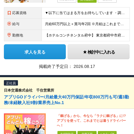
応募資格
▼以下に当てはまる方をお待ちしています ・調理マネジャー／レストランのオーナーシェフの経験 ・スーシェフとして活躍している方（ホテル／レストランのいずれか） ・海外での料理人としての経験をお持ちの方
給与
月給60万円以上＋賞与年2回 ※月給はこれまでの実績やスキル等に応じて決定します ※試用期間は6ヶ月。その間は月給50万円となります
勤務地
【ホテルコンチネンタル府中】 東京都府中市府中町1-5-1 ※(変更の範囲)上記を除く当社関連勤務地
求人を見る
検討中に入れる
掲載終了予定日：
2026.08.17
正社員
日本交通株式会社 千住営業所
アプリGOドライバー/月給最大40万円保証/年収800万円も可/週3勤
務/未経験入社9割/業界売上No.1
「稼げる」から、今なら「ラクに稼げる」に!?
アプリを使って、これまでとは違うドライバー
へ！