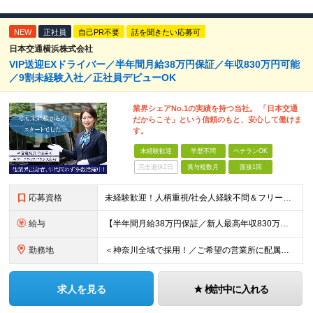
NEW
正社員
自己PR不要
話を聞きたい応募可
日本交通横浜株式会社
VIP送迎EXドライバー／半年間月給38万円保証／年収830万円可能
／9割未経験入社／正社員デビューOK
業界シェアNo.1の実績を持つ当社。 「日本交通
だからこそ」という信頼のもと、安心して働けま
す。
未経験歓迎
学歴不問
ベテランOK
完全週休2日
賞与複数月
面接1回
応募資格
未経験歓迎！人柄重視/社会人経験不問＆フリーターもOK ■普通自動車免許（AT限定可）を取得して1年以上経過している方 ※前職・学歴・ブランク・転職回数などは一切不問です。 <2種免許取得代は全額
給与
【半年間月給38万円保証／新人最高年収830万円／賞与年2回／給料控除を100%撤廃】 6ヶ月間、月給38万円保証＋歩合給＋賞与年2回（川崎／保土ヶ谷／戸塚） ◆保証額を超える売上時は上乗せした給与
勤務地
＜神奈川全域で採用！／ご希望の営業所に配属＞ ◎転居を伴う転勤なし！ ◎U・Iターン歓迎！ ◎マイカー通勤OK（駐車場完備） 神奈川全域に6拠点（★希望の営業所に配属） ■本社：横浜市戸塚区名瀬町1
求人を見る
検討中に入れる