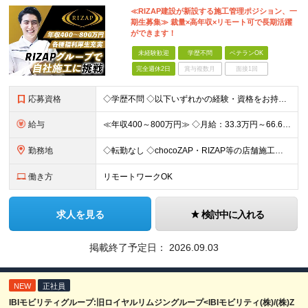
≪RIZAP建設が新設する施工管理ポジション、一
期生募集≫ 裁量×高年収×リモート可で長期活躍
ができます！
未経験歓迎
学歴不問
ベテランOK
完全週休2日
賞与複数月
面接1回
応募資格
◇学歴不問 ◇以下いずれかの経験・資格をお持ちの方 ≪対象経験≫ ・店舗内装工事（フィットネス・飲食・物販など）の施工管理経験 ・電気/空調/給排水工事いずれかの施工管理経験（1年以上目安） ・職長
給与
≪年収400～800万円≫ ◇月給：33.3万円～66.6万円 ◇残業代別途支給 ◇昇給年2回（実力次第でスピード昇給可能） スキル・経験に応じた評価制度 ￣￣￣￣￣￣￣￣￣￣￣￣￣ 新設チームのた
勤務地
◇転勤なし ◇chocoZAP・RIZAP等の店舗施工を担当 ◇本社もしくは在宅での勤務になります 【本社所在地】 東京都新宿区西新宿8-17-1 住友不動産新宿グランドタワー36F 【転勤につい
働き方
リモートワークOK
求人を見る
検討中に入れる
掲載終了予定日：
2026.09.03
NEW
正社員
IBIモビリティグループ:旧ロイヤルリムジングループ<IBIモビリティ(株)/(株)Z