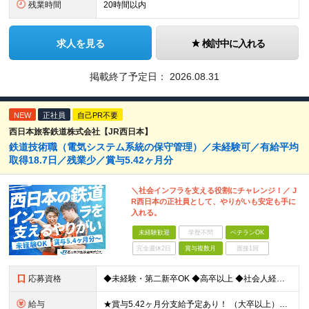
残業時間
20時間以内
求人を見る
検討中に入れる
掲載終了予定日：
2026.08.31
NEW
正社員
自己PR不要
西日本旅客鉄道株式会社【JR西日本】
鉄道技術職（電気システム系統の保守管理）／未経験可／有給平均
取得18.7日／残業少／賞与5.42ヶ月分
＼社会インフラを支える役割にチャレンジ！／ J
R西日本の正社員として、やりがいも安定も手に
入れる。
未経験歓迎
学歴不問
ベテランOK
完全週休2日
賞与複数月
面接1回
応募資格
◆未経験・第二新卒OK ◆高卒以上 ◆社会人経験（就労経験）がある方 └業界・ポジション・年数不問 〈20～30代の社員が多数活躍中！〉 若手からベテランまで、さまざまな方が在籍。 前職経験を活かし
給与
★賞与5.42ヶ月分支給予定あり！ （大卒以上）月給24万1,692円～39万5,780円＋各種手当＋賞与2回 （高卒以上）月給22万2,662円～39万5,780円＋各種手当＋賞与2回 ※上記は