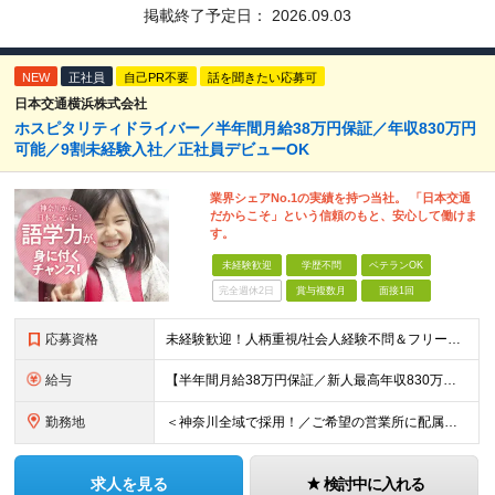
掲載終了予定日：
2026.09.03
NEW
正社員
自己PR不要
話を聞きたい応募可
日本交通横浜株式会社
ホスピタリティドライバー／半年間月給38万円保証／年収830万円
可能／9割未経験入社／正社員デビューOK
業界シェアNo.1の実績を持つ当社。 「日本交通
だからこそ」という信頼のもと、安心して働けま
す。
未経験歓迎
学歴不問
ベテランOK
完全週休2日
賞与複数月
面接1回
応募資格
未経験歓迎！人柄重視/社会人経験不問＆フリーターもOK ■普通自動車免許（AT限定可）を取得して1年以上経過している方 ※前職・学歴・ブランク・転職回数などは一切不問です。 <2種免許取得代は全額
給与
【半年間月給38万円保証／新人最高年収830万円／賞与年2回／給料控除を100%撤廃】 6ヶ月間、月給38万円保証＋歩合給＋賞与年2回（川崎／保土ヶ谷／戸塚） ◆保証額を超える売上時は上乗せした給与
勤務地
＜神奈川全域で採用！／ご希望の営業所に配属＞◎転居を伴う転勤なし！◎U・Iターン歓迎！◎マイカー通勤OK（駐車場完備） 神奈川全域に6拠点（★希望の営業所に配属） ■本社：横浜市戸塚区名瀬町1152
求人を見る
検討中に入れる