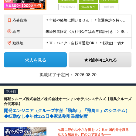
未経験歓迎
学歴不問
ベテランOK
完全週休2日
賞与複数月
面接1回
応募資格
＊年齢や経験は問いません！ ＊普通免許を持っていればOK！ ◆学歴不問 ◆未経験歓迎 ◆普通自動車免許（AT限定可） ＼こんな方にオススメ！／ ◇車の運転が得意な方 ◇観光に興味がある、または好き
給与
未経験者限定《入社後1年は給与保証付き！》※規定有 ◆配属後3ヶ月間：月給40万円を補償 ◆その後の9ヶ月間：月給35万円を補償 新人を含む平均月収は"57万円"、平均年収は"600万円"です。 未経
勤務地
＊車・バイク・自転車通勤OK！ ＊転勤は一切ナシ！ ＊U・Iターン歓迎！ 【千住営業所】 東京都足立区足立三丁目26番13号 (変更の範囲)上記を除く当社関連勤務地
求人を見る
検討中に入れる
掲載終了予定日：
2026.08.20
正社員
郵船クルーズ株式会社／株式会社オーシャンホテルシステムズ【飛鳥クルーズ
合同募集】
開発エンジニア（クルーズ客船「飛鳥II」「飛鳥Ⅲ」のシステム）
◆転勤なし◆年休125日◆家族割引乗船制度
≪海に浮かぶ小さな街をつくる≫ 国内外を渡る
壮大な船旅を、ITの力で支える――