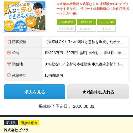
≪京都本社勤務＆残業なし≫ 未経験からITデビュ
ーをするなら、 サポート体制抜群の【社内ITサポ
ート】が一番♪
未経験歓迎
学歴不問
ベテランOK
完全週休2日
賞与複数月
面接1回
応募資格
【未経験OK！ITへの興味と意欲を重視したポテンシャル採用です！】 ●未経験・知識がなくてもITへの関心や興味があればOK！ ●学歴不問 ＼前職での経験や業界は一切不問！／ □「昔からパソコンを触る
給与
月給23万円～30万円（諸手当含む） ※経験・年齢・スキルなどを考慮の上、当社規定により優遇いたします。 ※残業は基本発生しませんが、発生した場合は時間外手当を全額別途支給します。 ※試用期間2ヶ月
勤務地
★転勤なし／京都の本社勤務 ◆京都府京都市下京区五条通寺町西入ル御影堂町16-21 京都建物ビル2F ┗「清水五条」駅徒歩2分 ＼配属部署は温かい職場です♪／ 平均年齢は28歳で、若手も多く在籍し
残業時間
10時間以内
求人を見る
検討中に入れる
掲載終了予定日：
2026.08.31
正社員
面接情報有
株式会社ピソラ