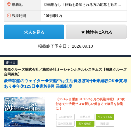
勤務地
◎転勤なし！転勤を希望される方の応募も歓迎します 【東京営業所】 東京都中央区新川2－24－2ビコービル4階B 【千葉営業所】 千葉県千葉市美浜区新港222-16 EKSビル ※(変更の範囲)上
残業時間
10時間以内
求人を見る
検討中に入れる
掲載終了予定日：
2026.09.10
正社員
郵船クルーズ株式会社／株式会社オーシャンホテルシステムズ【飛鳥クルーズ
合同募集】
豪華客船のウェイター◆乗船中は生活費ほぼ0円◆未経験OK◆賞与
あり◆年休125日◆家族割引乗船制度
《3〜4ヶ月乗船 ⇒ 1〜2ヶ月の長期休暇》 ★3食
付きで生活費ゼロ★新しい働き方で毎日を特別
に！
未経験歓迎
学歴不問
ベテランOK
完全週休2日
賞与複数月
面接1回