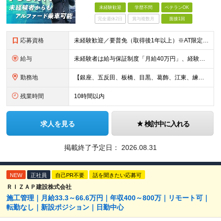
未経験歓迎
学歴不問
ベテランOK
完全週休2日
賞与複数月
面接1回
応募資格
未経験歓迎／要普免（取得後1年以上）※AT限定可／学歴不問 【必須条件】 ・普通運転免許取得後1年以上の方（AT限定可） ・日常的に車を運転されている方 【こんな方は歓迎します！】 ・効率良くしっ
給与
未経験者は給与保証制度「月給40万円」、経験者は入社祝い金「30万円」支給 ■月給保証40万円をご選択の場合 ◎未経験入社～3か月まで 月給40万円 ◎4か月目以降 月給205,968円～＋残業
勤務地
【銀座、五反田、板橋、目黒、葛飾、江東、練馬、足立】のいずれかの拠点 ※転勤なし／駅チカで通勤◎ ※マイカー通勤OK（当社規程あり） ■銀座営業所 東京都中央区銀座8-3-10 トミタビル4F ■
残業時間
10時間以内
求人を見る
検討中に入れる
掲載終了予定日：
2026.08.31
NEW
正社員
自己PR不要
話を聞きたい応募可
ＲＩＺＡＰ建設株式会社
施工管理｜月給33.3～66.6万円｜年収400～800万｜リモート可｜
転勤なし｜新設ポジション｜日勤中心