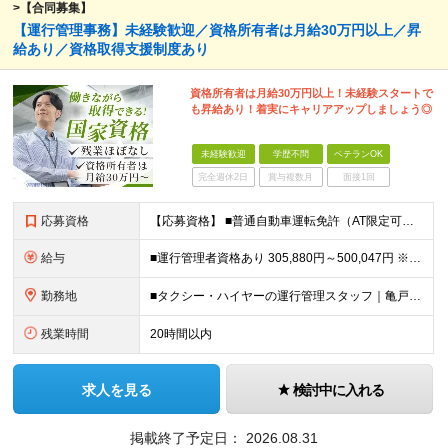
>【合同募集】
【運行管理事務】未経験歓迎／資格所有者は月給30万円以上／昇
給あり／資格取得支援制度あり
資格所有者は月給30万円以上！未経験スタートで
も昇給あり！着実にキャリアアップしましょう◎
未経験歓迎
学歴不問
ベテランOK
完全週休2日
賞与複数月
面接1回
応募資格
【応募資格】 ■普通自動車運転免許（AT限定可） ■PCの基礎知識（Excel・Wordの基本操作ができればOK） 【歓迎資格】 ■旅客運行管理者 ■衛生管理者資格 など ※各種資格所有者は優遇
給与
■運行管理者資格あり 305,880円～500,047円 ※能力、経験考慮します。 ※残業代は別途支給いたします。 ■未経験・運行管理資格なし 265,982円～433,551円 ※能力、経験考慮し
勤務地
■タクシー・ハイヤーの運行管理スタッフ｜亀戸 東京都 江東区 亀戸7-24-1 ■タクシー・ハイヤーの運行管理スタッフ｜船堀 東京都 江戸川区 船堀5丁目12-15 ■タクシー・ハイヤーの運行管理
残業時間
20時間以内
求人を見る
検討中に入れる
掲載終了予定日：
2026.08.31