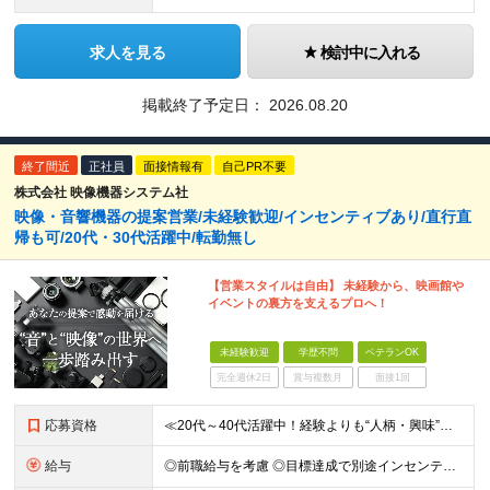
求人を見る
検討中に入れる
掲載終了予定日：
2026.08.20
終了間近
正社員
面接情報有
自己PR不要
株式会社 映像機器システム社
映像・音響機器の提案営業/未経験歓迎/インセンティブあり/直行直
帰も可/20代・30代活躍中/転勤無し
【営業スタイルは自由】 未経験から、映画館や
イベントの裏方を支えるプロへ！
未経験歓迎
学歴不問
ベテランOK
完全週休2日
賞与複数月
面接1回
応募資格
≪20代～40代活躍中！経験よりも“人柄・興味”を重視します≫ ◆未経験歓迎・学歴不問 ～こんな方は、この仕事の才能アリです！～ ・映画館の音響や、イベントの照明演出に「おぉっ」と感動したことがある
給与
◎前職給与を考慮 ◎目標達成で別途インセンティブあり ◆月給237,600円～＋各種手当＋インセンティブ ※年齢・経験・能力などを考慮の上、決定します ※試用期間6ヵ月（期間中の給与・待遇・雇用形