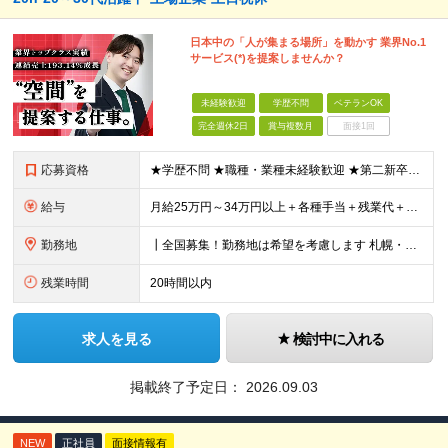
日本中の「人が集まる場所」を動かす 業界No.1
サービス(*)を提案しませんか？
未経験歓迎
学歴不問
ベテランOK
完全週休2日
賞与複数月
面接1回
応募資格
★学歴不問 ★職種・業種未経験歓迎 ★第二新卒歓迎 ＜こんな方にオススメ＞ ◎一つの商材ではなく、幅広い提案で勝負したい ◎成長企業でスケールの大きい仕事に挑戦したい ◎実力を評価されたい＆腰を据え
給与
月給25万円～34万円以上＋各種手当＋残業代＋賞与年2回 初年度想定年収：348万円～ ※経験・能力を考慮のうえ優遇します。 ※上記にはエリア給（10,000円～15,000円）、見込み残業代（20
勤務地
┃全国募集！勤務地は希望を考慮します 札幌・仙台・東京・横浜・金沢・名古屋・大阪・京都・広島・福岡 募集 ※上記のほか、全国に拠点あり ※キャリアアップやキャリアシフトに伴う転勤も一部ありますが、基
残業時間
20時間以内
求人を見る
検討中に入れる
掲載終了予定日：
2026.09.03
NEW
正社員
面接情報有