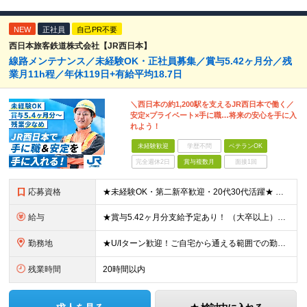
NEW
正社員
自己PR不要
西日本旅客鉄道株式会社【JR西日本】
線路メンテナンス／未経験OK・正社員募集／賞与5.42ヶ月分／残
業月11h程／年休119日+有給平均18.7日
＼西日本の約1,200駅を支えるJR西日本で働く／
安定×プライベート×手に職…将来の安心を手に入
れよう！
未経験歓迎
学歴不問
ベテランOK
完全週休2日
賞与複数月
面接1回
応募資格
★未経験OK・第二新卒歓迎・20代30代活躍★ ☆高卒以上 ☆社会人経験（就労経験）がある方 業界・ポジション・年数は不問です！ 「誰もが知る大手企業で働きたい」 「1人より、チームで仕事がした
給与
★賞与5.42ヶ月分支給予定あり！ （大卒以上）月給24万1,692円～39万5,780円＋各種手当＋賞与2回 （高卒以上）月給22万2,662円～39万5,780円＋各種手当＋賞与2回 ※上記は2
勤務地
★U/Iターン歓迎！ご自宅から通える範囲での勤務となります ★JR西日本本社（大阪市北区）または、当社事業エリア内（北陸から北九州まで）の各支社で勤務 ※関西に本社あり※ 〈近畿エリア〉 三重県（
残業時間
20時間以内