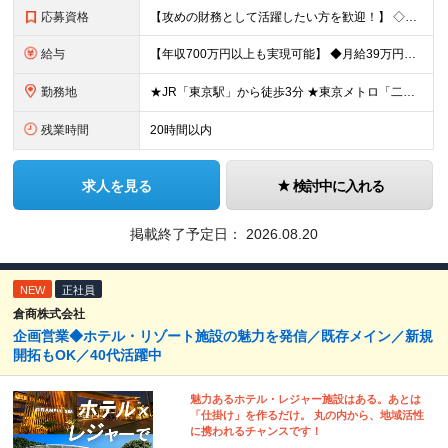
応募資格
【攻めの財務として活躍したい方を歓迎！】 ◇ホテル・宿泊・観光業界経験は不問 ◇財務担当の実務経験がある方は特に歓迎いたします ■必須要件：銀行交渉などの対外折衝経験または金融機関での融資担当経験 ■
給与
【年収700万円以上も実現可能】 ◆月給39万円～50万円＋賞与年2回（前年度実績2.00ヶ月分）＋諸手当 ┗初年度年収：550万円～750万円 ※能力・実績を考慮の上、当社規定により決定・優遇いた
勤務地
★JR「東京駅」から徒歩3分 ★東京メトロ「二重橋前駅」徒歩1分 ★U／Iターン歓迎 ★希望しない転勤なし 【東京支店】東京都千代田区丸の内二丁目3番2号 郵船ビル5階 (変更の範囲)上記を除く当
残業時間
20時間以内
求人を見る
検討中に入れる
掲載終了予定日：
2026.08.20
NEW
正社員
倉商株式会社
企画営業◆ホテル・リゾート施設の魅力を発信／既存メイン／新規
開拓もOK／40代活躍中
魅力あるホテル・レジャー施設はある。あとは
「仕掛け」を作るだけ。 丸の内から、地域活性
に携われるチャンスです！