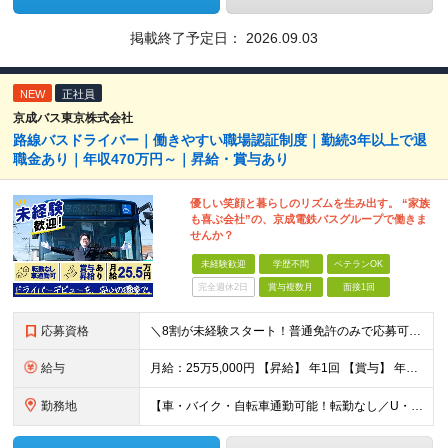
掲載終了予定日：
2026.09.03
NEW
正社員
京成バス東京株式会社
路線バスドライバー｜働きやすい職場認証制度｜勤続3年以上で退
職金あり｜年収470万円～｜昇給・賞与あり
優しい笑顔と暮らしのリズムを生み出す。 “家族
も喜ぶ会社”の、京成電鉄バスグループで働きま
せんか？
未経験歓迎
学歴不問
ベテランOK
完全週休2日
賞与複数月
面接1回
応募資格
＼8割が未経験スタート！普通免許のみで応募可能／★先輩の大多数が異職種出身★男女共に育休取得実績あり★U・Iターン歓迎 【必須条件】 普通自動車運転免許取得後3年以上経過（AT可） ※大型二種免許を
給与
月給：25万5,000円 【昇給】 年1回 【賞与】 年2回（7月・12月） 【諸手当】 ・時間外手当 ・夜勤手当 ・中休手当 ・年末年始手当 ・通勤手当 ・高速バスキロ手当 ・深夜バス運行手当
勤務地
【車・バイク・自転車通勤可能！転勤なし／U・Iターン歓迎】 ▼京成バス東京営業所一覧 ◇葛飾営業所 東京都葛飾区奥戸2-6-10 └京成線「京成立石駅」より徒歩11分 ◇江戸川営業所 東京都江戸川