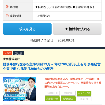
勤務地
★転勤なし／京都の本社勤務 ◆京都府京都市下京区五条通寺町西入ル御影堂町16-21 京都建物ビル2F ┗「清水五条」駅徒歩2分 ＼配属部署は温かい職場です♪／ 平均年齢は28歳で、若手も多く在籍し
残業時間
10時間以内
求人を見る
検討中に入れる
掲載終了予定日：
2026.08.31
NEW
正社員
倉商株式会社
財務◆銀行交渉を主導/月給39万～/年収700万円以上も可/多角経営
企業で働く/残業月20h/丸の内勤務
金融機関を巻き込み、財務の要として活躍！ 丸
の内という最高のステージで、事業拡大を担う醍
醐味をあなたに――。
未経験歓迎
学歴不問
ベテランOK
完全週休2日
賞与複数月
面接1回