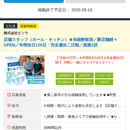
掲載終了予定日：
2026.09.10
正社員
面接情報有
株式会社ピソラ
店舗スタッフ（ホール・キッチン）★未経験歓迎／新店舗続々
OPEN／年間休日120日・完全週休二日制／面接1回
【*月給24万円～＆年間休日120日＆完全週休2日
制*】 仲間と一緒にキャリアをスタート！
未経験歓迎
学歴不問
ベテランOK
完全週休2日
賞与複数月
面接1回
応募資格
★第二新卒の方を積極採用しています★ ■学歴不問 ■業種・職種とも未経験OK！ ＼店長やエリアマネージャーの経験がある方は即戦力として／ 【ブランク・未経験の方も大歓迎】 大切なのは、スタッフや
給与
※経験・能力により金額を決定します 【店舗スタッフスタート】 ■月給24万3000円～ ※上記金額には固定残業代（19時間分／29,300円）を含む。 ※上記を超える時間外労働分は追加で支給 ※引
勤務地
＼関東・関西・東海エリアで積極採用中／ ★U・Iターン歓迎！ ★住居手当有り（規定あり） ★WEB面接1回のみ！ ★現在のお住まいから引っ越しが必要な場合には、 住居取得にかかる初期費用・引っ越し
残業時間
30時間以内