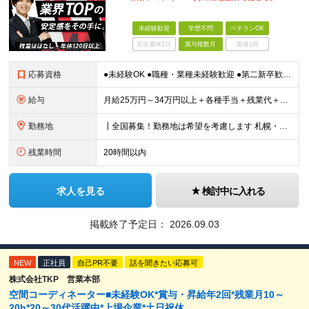
未経験歓迎
学歴不問
ベテランOK
完全週休2日
賞与複数月
面接1回
応募資格
●未経験OK ●職種・業種未経験歓迎 ●第二新卒歓迎 ●学歴不問 ＜こんな方におすすめ！＞ ◎ホテル・アパレル・携帯販売など接客経験を活かしたい ◎「今の会社、この先が見えない」と感じている ◎上場
給与
月給25万円～34万円以上＋各種手当＋残業代＋賞与年2回（昨年度2～4ヶ月分） 初年度想定年収：350万円～ ＜クラス・経験別の月給目安＞ ■メンバークラス：月給25万円以上 ■店長やSVなどのマネ
勤務地
┃全国募集！勤務地は希望を考慮します 札幌・仙台・東京・横浜・静岡・名古屋・大阪・京都・広島・福岡 募集 ※上記のほか、全国に拠点あり ※キャリアアップやキャリアシフトに伴う転勤も一部ありますが、基
残業時間
20時間以内
求人を見る
検討中に入れる
掲載終了予定日：
2026.09.03
NEW
正社員
自己PR不要
話を聞きたい応募可
株式会社TKP 営業本部
空間コーディネーター■未経験OK*賞与・昇給年2回*残業月10～
20h*20～30代活躍中*上場企業*土日祝休