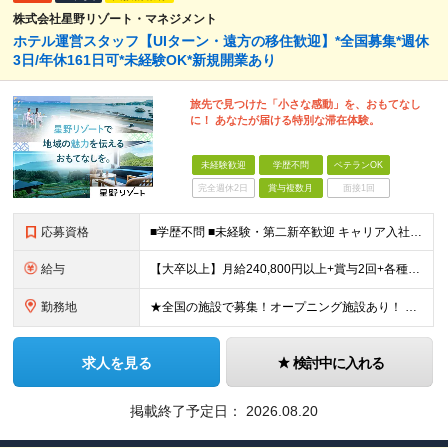
株式会社星野リゾート・マネジメント
ホテル運営スタッフ【UIターン・遠方の移住歓迎】*全国募集*週休
3日/年休161日可*未経験OK*新規開業あり
旅先で見つけた「小さな感動」を、おもてなし
に！ あなたが届ける特別な滞在体験。
未経験歓迎
学歴不問
ベテランOK
完全週休2日
賞与複数月
面接1回
応募資格
■学歴不問 ■未経験・第二新卒歓迎 キャリア入社のメンバーは元美容師、営業、教員などさまざま！ 『遠方への引っ越しが可能な方』や『地方に行ってみたい・勤務したい方』なども この機会に新しい人生にチャ
給与
【大卒以上】月給240,800円以上+賞与2回+各種手当 【短大・専門学校卒】月給204,400円以上+賞与2回+各種手当 【上記以外】月給187,000円以上+賞与2回+各種手当 ※経験、資格、能
勤務地
★全国の施設で募集！オープニング施設あり！ ★希望しない転勤原則なし 【積極採用エリア】 ■界 蔵王（26年10月開業予定） ※開業前に入社された場合、全国の星野リゾートの施設で勤務後、開業時期に異
求人を見る
検討中に入れる
掲載終了予定日：
2026.08.20