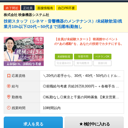
終了間近
正社員
面接情報有
自己PR不要
株式会社 映像機器システム社
技術スタッフ（シネマ・音響機器のメンテナンス）/未経験歓迎/残
業月10h以下/20代～50代まで活躍/転勤無し
【全員が未経験スタート】 映画館やイベント
の“あの感動”を、あなたの技術でカタチにする。
未経験歓迎
学歴不問
ベテランOK
完全週休2日
賞与複数月
面接1回
応募資格
＼20代の若手から、30代・40代・50代のミドル・ベテラン層まで幅広く歓迎！／ ■未経験OK ■学歴不問 ■普通自動車運転免許（AT限定可｜MTをお持ちの方も尚可） ～ひとつでも当てはまれば、それ
給与
◎前職給与考慮 月給26万8,000円～＋各種手当 ◆試用期間3カ月あり（期間中は21万4,500円～＋各種手当） ※年齢・経験・能力などを考慮の上、決定します ※上記給与はみなし残業代24,00
勤務地
◎転勤なし◎東京と千葉の同時募集 【東京営業所】 東京都中央区新川2－24－2ビコービル４階B 【千葉営業所】 千葉県千葉市美浜区新港222-16 ※全国出社あり。出張先のホテル代や交通費は会社
残業時間
10時間以内
求人を見る
検討中に入れる