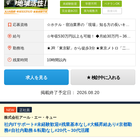
未経験歓迎
学歴不問
ベテランOK
完全週休2日
賞与複数月
面接1回
応募資格
☆ホテル・宿泊業界の「現場」知る方の長いキャリアを応援します！ ☆営業経験がない方も歓迎！ ■旅行業界またはホテル・宿泊業界での実務経験をお持ちの方（職種不問！） ■学歴不問 ◆◇こんな方はぜひご応
給与
☆年収530万円以上も可能！ ◆月給30万円～36万円＋賞与年2回（前年度実績2.00ヶ月分）＋諸手当 ┗初年度年収：420万円～550万円 ※能力・実績を考慮の上、当社規定により決定・優遇いたしま
勤務地
★JR「東京駅」から徒歩3分 ★東京メトロ「二重橋前駅」徒歩1分 ★U／Iターン歓迎 ★希望しない転勤なし 【東京支店】東京都千代田区丸の内二丁目3番2号 郵船ビル5階 (変更の範囲)上記を除く当
残業時間
10時間以内
求人を見る
検討中に入れる
掲載終了予定日：
2026.08.20
NEW
正社員
株式会社アール・エー・キュー
社内ITサポート#未経験歓迎#残業基本なし#大幅昇給あり#京都勤
務#自社内勤務＆転勤なし#20代～30代活躍