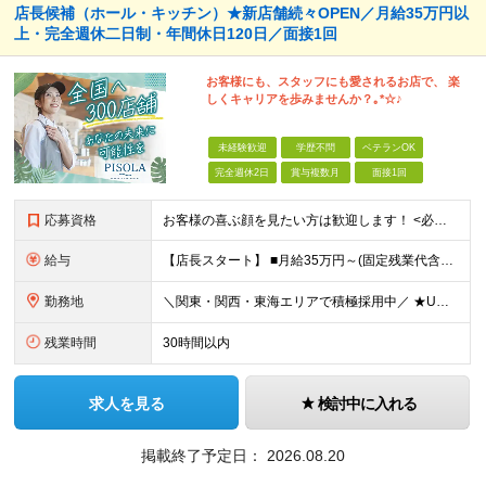
店長候補（ホール・キッチン）★新店舗続々OPEN／月給35万円以
上・完全週休二日制・年間休日120日／面接1回
お客様にも、スタッフにも愛されるお店で、 楽
しくキャリアを歩みませんか？｡*☆♪
未経験歓迎
学歴不問
ベテランOK
完全週休2日
賞与複数月
面接1回
応募資格
お客様の喜ぶ顔を見たい方は歓迎します！ <必須条件> ☆学歴不問 ☆飲食業での店長やマネージメント経験をお持ちの方（業種・年数不問） <歓迎条件> ☆何らかの業種での店長・マネージャーの経験 ☆て
給与
【店長スタート】 ■月給35万円～(固定残業代含む) ※給与額は経験と能力を考慮の上、決定いたします。 ※固定残業代は、時間外労働の有無に関わらず19時間分を、月42,200円支給 ※上記を超える時
勤務地
＼関東・関西・東海エリアで積極採用中／ ★U・Iターン歓迎！ ★住居手当有り（規定あり） ★WEB面接1回のみ！ ★現在のお住まいから引っ越しが必要な場合には、 住居取得にかかる初期費用・引っ越し
残業時間
30時間以内
求人を見る
検討中に入れる
掲載終了予定日：
2026.08.20